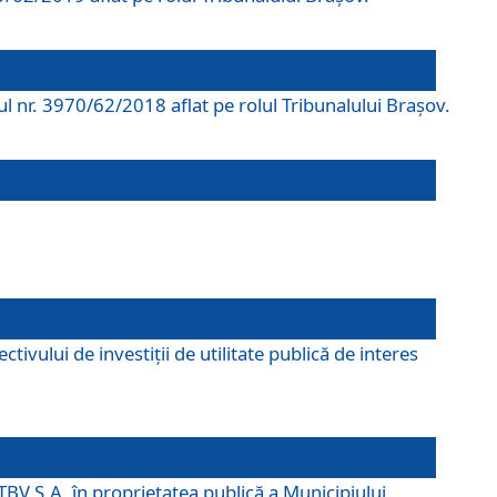
rul nr. 3970/62/2018 aflat pe rolul Tribunalului Braşov.
ivului de investiții de utilitate publică de interes
TBV S.A. în proprietatea publică a Municipiului