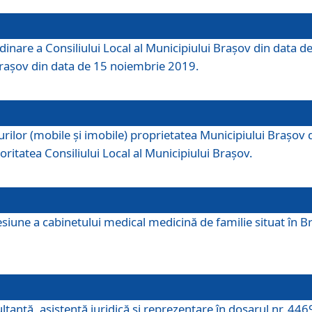
dinare a Consiliului Local al Municipiului Brașov din data de
 Brașov din data de 15 noiembrie 2019.
or (mobile și imobile) proprietatea Municipiului Brașov de că
oritatea Consiliului Local al Municipiului Brașov.
iune a cabinetului medical medicină de familie situat în Bra
ultanţă, asistenţă juridică şi reprezentare în dosarul nr. 44