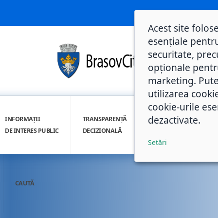
Acest site folos
esențiale pentru
securitate, prec
opționale pentru 
marketing. Pute
utilizarea cooki
cookie-urile ese
dezactivate.
INFORMAȚII
TRANSPARENȚĂ
INTEGRITATE
DE INTERES PUBLIC
DECIZIONALĂ
INSTITUȚIONALĂ
Setări
CAUTĂ