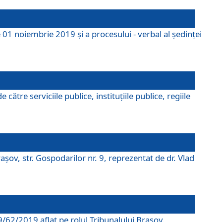
 01 noiembrie 2019 și a procesului - verbal al ședinței
tre serviciile publice, instituțiile publice, regiile
şov, str. Gospodarilor nr. 9, reprezentat de dr. Vlad
69/62/2019 aflat pe rolul Tribunalului Braşov.