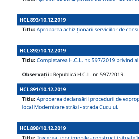
HCL 893/10.12.2019
Titlu:
Aprobarea achiziţionării serviciilor de consu
HCL 892/10.12.2019
Titlu:
Completarea H.C.L. nr. 597/2019 privind alip
Observații :
Republică H.C.L. nr. 597/2019.
HCL 891/10.12.2019
Titlu:
Aprobarea declanșării procedurii de expropri
local Modernizare străzi - strada Cucului.
HCL 890/10.12.2019
Titlu:
Trecerea unor imobile - construcții situate 