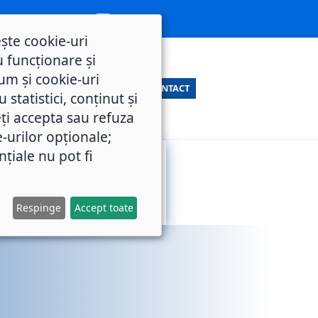
ește cookie-uri
 funcționare și
um și cookie-uri
CONTACT
statistici, conținut și
ți accepta sau refuza
e-urilor opționale;
nțiale nu pot fi
SERVICII
M.O.L.
PUBLICE
Respinge
Accept toate