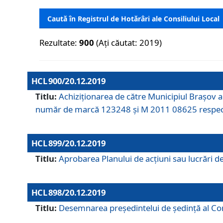
Caută în Registrul de Hotărâri ale Consiliului Local
Rezultate:
900
(Ați căutat: 2019)
HCL 900/20.12.2019
Titlu:
Achiziționarea de către Municipiul Brașov
număr de marcă 123248 și M 2011 08625 respec
HCL 899/20.12.2019
Titlu:
Aprobarea Planului de acţiuni sau lucrări d
HCL 898/20.12.2019
Titlu:
Desemnarea preşedintelui de şedinţă al Cons