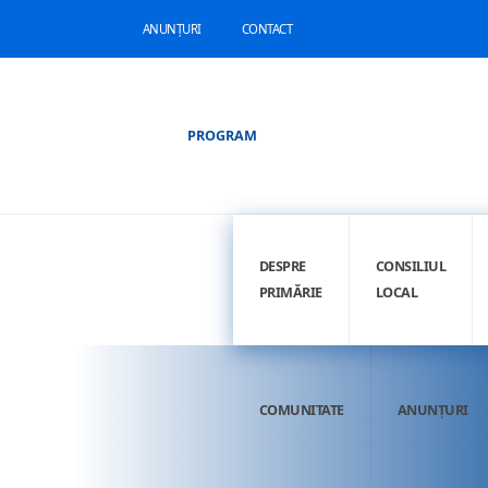
ANUNȚURI
CONTACT
PROGRAM
DESPRE
CONSILIUL
PRIMĂRIE
LOCAL
COMUNITATE
ANUNȚURI