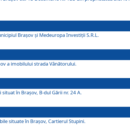
icipiul Brașov și Medeuropa Investiții S.R.L.
şov a imobilului strada Vânătorului.
 situat în Brașov, B-dul Gării nr. 24 A.
ile situate în Braşov, Cartierul Stupini.