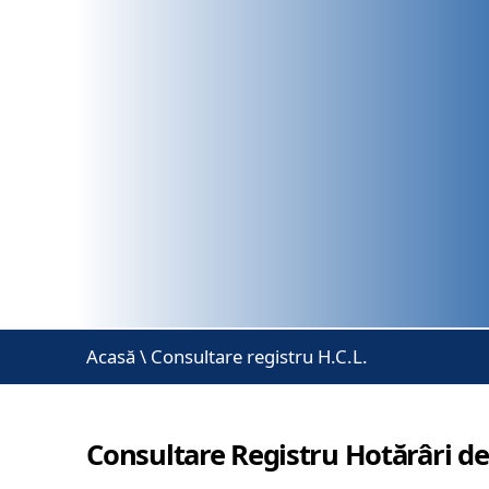
Acasă
\
Consultare registru H.C.L.
Consultare Registru Hotărâri de