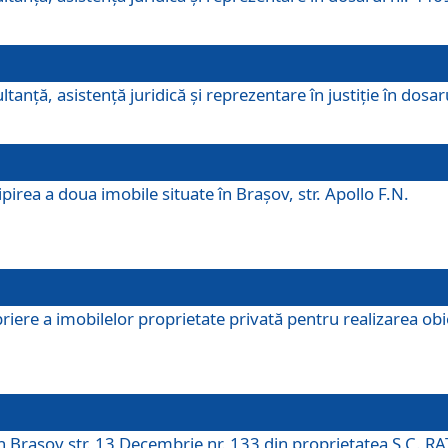
ltanţă, asistenţă juridică şi reprezentare în justiţie în dosa
irea a doua imobile situate în Brașov, str. Apollo F.N.
ere a imobilelor proprietate privată pentru realizarea obiect
în Brașov str. 13 Decembrie nr. 133 din proprietatea S.C. RA