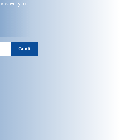
brasovcity.ro
Caută