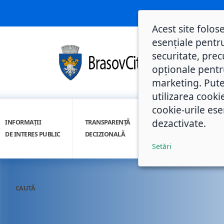
Acest site folos
esențiale pentru
securitate, prec
opționale pentru 
marketing. Pute
utilizarea cooki
cookie-urile ese
dezactivate.
INFORMAȚII
TRANSPARENȚĂ
INTEGRITATE
DE INTERES PUBLIC
DECIZIONALĂ
INSTITUȚIONALĂ
Setări
CAUTĂ