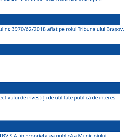
rul nr. 3970/62/2018 aflat pe rolul Tribunalului Braşov.
ivului de investiții de utilitate publică de interes
TBV S.A. în proprietatea publică a Municipiului