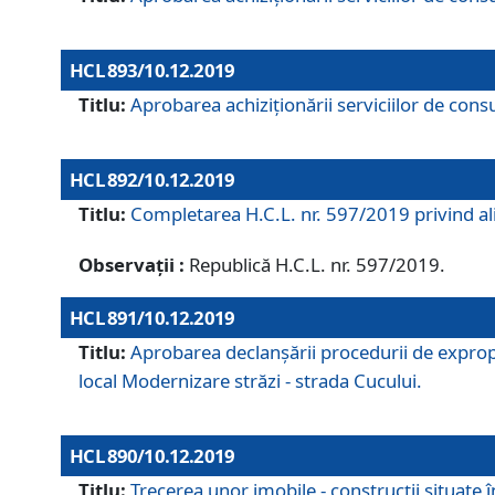
HCL 893/10.12.2019
Titlu:
Aprobarea achiziţionării serviciilor de consu
HCL 892/10.12.2019
Titlu:
Completarea H.C.L. nr. 597/2019 privind alip
Observații :
Republică H.C.L. nr. 597/2019.
HCL 891/10.12.2019
Titlu:
Aprobarea declanșării procedurii de expropri
local Modernizare străzi - strada Cucului.
HCL 890/10.12.2019
Titlu:
Trecerea unor imobile - construcții situate 