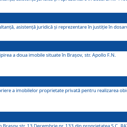
ltanţă, asistenţă juridică şi reprezentare în justiţie în dosa
irea a doua imobile situate în Brașov, str. Apollo F.N.
ere a imobilelor proprietate privată pentru realizarea obiect
în Brașov str. 13 Decembrie nr. 133 din proprietatea S.C. RA