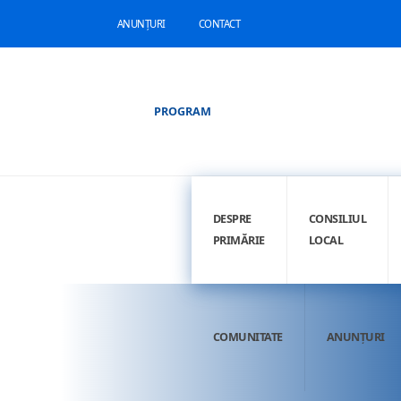
ANUNȚURI
CONTACT
PROGRAM
DESPRE
CONSILIUL
PRIMĂRIE
LOCAL
COMUNITATE
ANUNȚURI