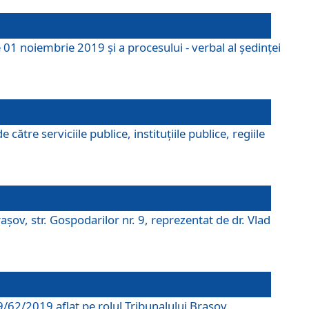
 01 noiembrie 2019 și a procesului - verbal al ședinței
tre serviciile publice, instituțiile publice, regiile
şov, str. Gospodarilor nr. 9, reprezentat de dr. Vlad
69/62/2019 aflat pe rolul Tribunalului Braşov.