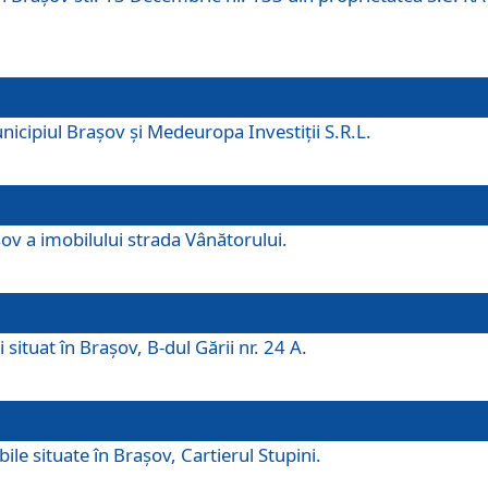
icipiul Brașov și Medeuropa Investiții S.R.L.
şov a imobilului strada Vânătorului.
 situat în Brașov, B-dul Gării nr. 24 A.
ile situate în Braşov, Cartierul Stupini.