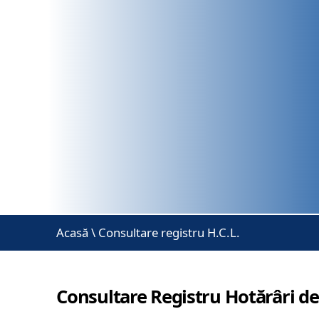
Acasă
\
Consultare registru H.C.L.
Consultare Registru Hotărâri de