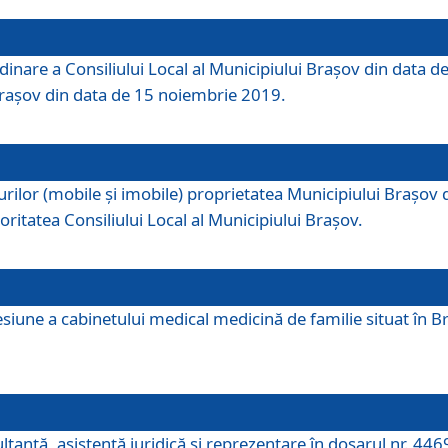
dinare a Consiliului Local al Municipiului Brașov din data de
 Brașov din data de 15 noiembrie 2019.
or (mobile și imobile) proprietatea Municipiului Brașov de că
oritatea Consiliului Local al Municipiului Brașov.
iune a cabinetului medical medicină de familie situat în Bra
ultanţă, asistenţă juridică şi reprezentare în dosarul nr. 44