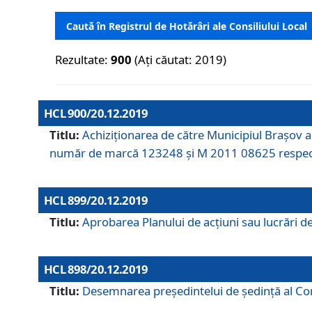
Caută în Registrul de Hotărâri ale Consiliului Local
Rezultate:
900
(Ați căutat: 2019)
HCL 900/20.12.2019
Titlu:
Achiziționarea de către Municipiul Brașov
număr de marcă 123248 și M 2011 08625 respec
HCL 899/20.12.2019
Titlu:
Aprobarea Planului de acţiuni sau lucrări d
HCL 898/20.12.2019
Titlu:
Desemnarea preşedintelui de şedinţă al Cons