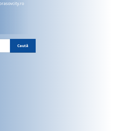
brasovcity.ro
Caută