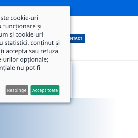
ește cookie-uri
 funcționare și
um și cookie-uri
CONTACT
statistici, conținut și
ți accepta sau refuza
e-urilor opționale;
nțiale nu pot fi
SERVICII
M.O.L.
PUBLICE
Respinge
Accept toate