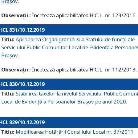
Brașov.
Observații :
Încetează aplicabilitatea H.C.L. nr. 123/2016.
HCL 831/10.12.2019
Titlu:
Aprobarea Organigramei și a Statului de funcții ale
Serviciului Public Comunitar Local de Evidență a Persoane
Brașov.
Observații :
Încetează aplicabilitatea H.C.L. nr. 112/2013.
HCL 830/10.12.2019
Titlu:
Stabilirea taxelor la nivelul Serviciului Public Comun
Local de Evidenţă a Persoanelor Braşov pe anul 2020.
HCL 829/10.12.2019
Titlu:
Modificarea Hotărârii Consiliului Local nr. 37/2011