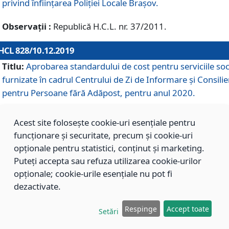
privind înființarea Poliției Locale Brașov.
Observații :
Republică H.C.L. nr. 37/2011.
HCL 828/10.12.2019
Titlu:
Aprobarea standardului de cost pentru serviciile soc
furnizate în cadrul Centrului de Zi de Informare și Consilie
pentru Persoane fără Adăpost, pentru anul 2020.
Acest site folosește cookie-uri esențiale pentru
HCL 827/10.12.2019
funcționare și securitate, precum și cookie-uri
Titlu:
Aprobarea standardului de cost pentru serviciile soc
opționale pentru statistici, conținut și marketing.
furnizate în cadrul Centrului Rezidențial pentru Persoane 
Puteți accepta sau refuza utilizarea cookie-urilor
Adăpost, pentru anul 2020.
opționale; cookie-urile esențiale nu pot fi
dezactivate.
HCL 826/10.12.2019
Respinge
Accept toate
Setări
Titlu:
Aprobarea standardului de cost pentru serviciile soc