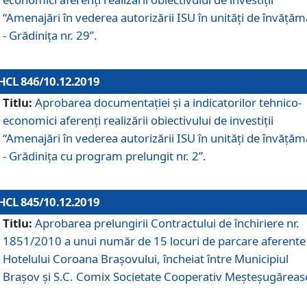
“Amenajări în vederea autorizării ISU în unități de învăță
- Grădinița nr. 29”.
HCL 846/10.12.2019
Titlu:
Aprobarea documentației și a indicatorilor tehnico-
economici aferenți realizării obiectivului de investiții
“Amenajări în vederea autorizării ISU în unități de învăță
- Grădinița cu program prelungit nr. 2”.
HCL 845/10.12.2019
Titlu:
Aprobarea prelungirii Contractului de închiriere nr.
1851/2010 a unui număr de 15 locuri de parcare aferente
Hotelului Coroana Brașovului, încheiat între Municipiul
Braşov şi S.C. Comix Societate Cooperativ Meşteşugăreas