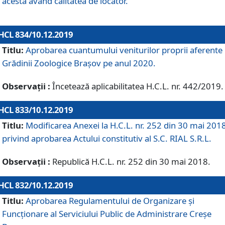
acesta având calitatea de locator.
HCL 834/10.12.2019
Titlu:
Aprobarea cuantumului veniturilor proprii aferente
Grădinii Zoologice Braşov pe anul 2020.
Observații :
Încetează aplicabilitatea H.C.L. nr. 442/2019.
HCL 833/10.12.2019
Titlu:
Modificarea Anexei la H.C.L. nr. 252 din 30 mai 201
privind aprobarea Actului constitutiv al S.C. RIAL S.R.L.
Observații :
Republică H.C.L. nr. 252 din 30 mai 2018.
HCL 832/10.12.2019
Titlu:
Aprobarea Regulamentului de Organizare și
Funcționare al Serviciului Public de Administrare Creșe