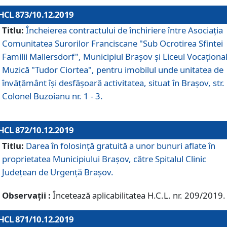
HCL 873/10.12.2019
Titlu:
Încheierea contractului de închiriere între Asociația
Comunitatea Surorilor Franciscane "Sub Ocrotirea Sfintei
Familii Mallersdorf", Municipiul Braşov şi Liceul Vocaționa
Muzică "Tudor Ciortea", pentru imobilul unde unitatea de
învățământ îşi desfăşoară activitatea, situat în Braşov, str.
Colonel Buzoianu nr. 1 - 3.
HCL 872/10.12.2019
Titlu:
Darea în folosinţă gratuită a unor bunuri aflate în
proprietatea Municipiului Braşov, către Spitalul Clinic
Judeţean de Urgenţă Braşov.
Observații :
Încetează aplicabilitatea H.C.L. nr. 209/2019.
HCL 871/10.12.2019