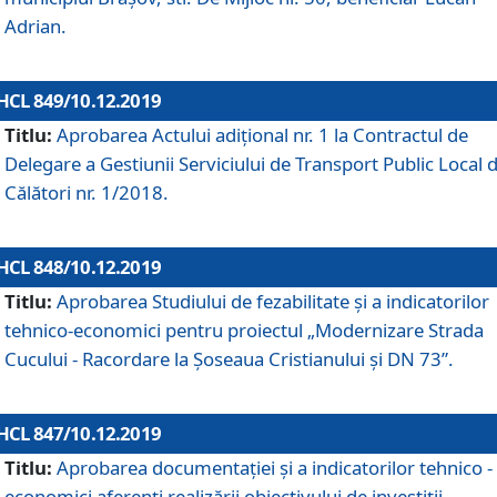
Adrian.
HCL 849/10.12.2019
Titlu:
Aprobarea Actului adiţional nr. 1 la Contractul de
Delegare a Gestiunii Serviciului de Transport Public Local 
Călători nr. 1/2018.
HCL 848/10.12.2019
Titlu:
Aprobarea Studiului de fezabilitate şi a indicatorilor
tehnico-economici pentru proiectul „Modernizare Strada
Cucului - Racordare la Șoseaua Cristianului și DN 73”.
HCL 847/10.12.2019
Titlu:
Aprobarea documentației și a indicatorilor tehnico -
economici aferenți realizării obiectivului de investiții