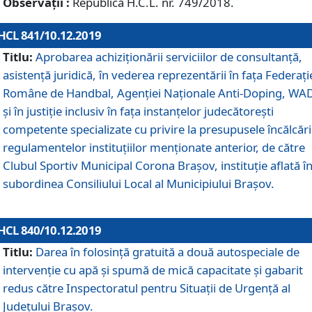
Observații :
Republică H.C.L. nr. 749/2018.
HCL 841/10.12.2019
Titlu:
Aprobarea achiziționării serviciilor de consultanță,
asistență juridică, în vederea reprezentării în fața Federați
Române de Handbal, Agenției Naționale Anti-Doping, WA
și în justiție inclusiv în fața instanțelor judecătorești
competente specializate cu privire la presupusele încălcări
regulamentelor instituțiilor menționate anterior, de către
Clubul Sportiv Municipal Corona Braşov, instituție aflată î
subordinea Consiliului Local al Municipiului Brașov.
HCL 840/10.12.2019
Titlu:
Darea în folosință gratuită a două autospeciale de
intervenție cu apă și spumă de mică capacitate și gabarit
redus către Inspectoratul pentru Situaţii de Urgenţă al
Judeţului Brașov.