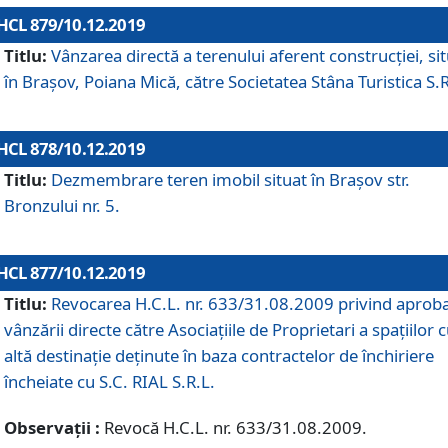
HCL 879/10.12.2019
Titlu:
Vânzarea directă a terenului aferent construcției, si
în Brașov, Poiana Mică, către Societatea Stâna Turistica S.R
HCL 878/10.12.2019
Titlu:
Dezmembrare teren imobil situat în Brașov str.
Bronzului nr. 5.
HCL 877/10.12.2019
Titlu:
Revocarea H.C.L. nr. 633/31.08.2009 privind aprob
vânzării directe către Asociațiile de Proprietari a spațiilor 
altă destinație deținute în baza contractelor de închiriere
încheiate cu S.C. RIAL S.R.L.
Observații :
Revocă H.C.L. nr. 633/31.08.2009.