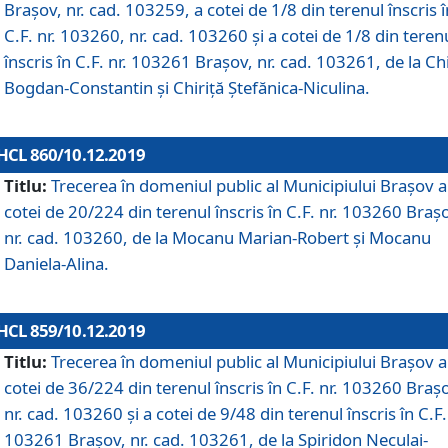
Brașov, nr. cad. 103259, a cotei de 1/8 din terenul înscris î
C.F. nr. 103260, nr. cad. 103260 și a cotei de 1/8 din teren
înscris în C.F. nr. 103261 Brașov, nr. cad. 103261, de la Chi
Bogdan-Constantin și Chiriță Ștefănica-Niculina.
HCL 860/10.12.2019
Titlu:
Trecerea în domeniul public al Municipiului Braşov a
cotei de 20/224 din terenul înscris în C.F. nr. 103260 Braș
nr. cad. 103260, de la Mocanu Marian-Robert și Mocanu
Daniela-Alina.
HCL 859/10.12.2019
Titlu:
Trecerea în domeniul public al Municipiului Braşov a
cotei de 36/224 din terenul înscris în C.F. nr. 103260 Braș
nr. cad. 103260 și a cotei de 9/48 din terenul înscris în C.F.
103261 Brașov, nr. cad. 103261, de la Spiridon Neculai-