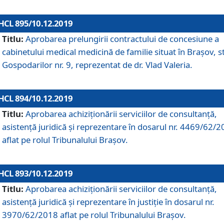
HCL 895/10.12.2019
Titlu:
Aprobarea prelungirii contractului de concesiune a
cabinetului medical medicină de familie situat în Braşov, st
Gospodarilor nr. 9, reprezentat de dr. Vlad Valeria.
HCL 894/10.12.2019
Titlu:
Aprobarea achiziţionării serviciilor de consultanţă,
asistenţă juridică şi reprezentare în dosarul nr. 4469/62/
aflat pe rolul Tribunalului Braşov.
HCL 893/10.12.2019
Titlu:
Aprobarea achiziţionării serviciilor de consultanţă,
asistenţă juridică şi reprezentare în justiţie în dosarul nr.
3970/62/2018 aflat pe rolul Tribunalului Braşov.