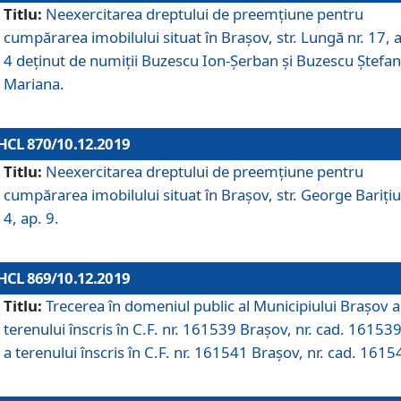
Titlu:
Neexercitarea dreptului de preemţiune pentru
cumpărarea imobilului situat în Braşov, str. Lungă nr. 17, 
4 deţinut de numiţii Buzescu Ion-Şerban și Buzescu Ştefan
Mariana.
HCL 870/10.12.2019
Titlu:
Neexercitarea dreptului de preemţiune pentru
cumpărarea imobilului situat în Braşov, str. George Bariţiu
4, ap. 9.
HCL 869/10.12.2019
Titlu:
Trecerea în domeniul public al Municipiului Braşov a
terenului înscris în C.F. nr. 161539 Brașov, nr. cad. 161539
a terenului înscris în C.F. nr. 161541 Brașov, nr. cad. 1615