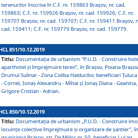
terenurilor înscrise în C.F. nr. 159863 Brașov, nr. cad.
159863; C.F. nr. 159926 Brașov, nr. cad. 159926; C.F. nr.
159707 Brașov, nr. cad. 159707; C.F. nr. 159411 Brașov, n
cad. 159411; C.F. nr. 159779 Brașov, nr. cad. 159779.
HCL 851/10.12.2019
Titlu:
Documentaţia de urbanism “P.U.D. - Construire hote
aparthotel şi împrejmuire teren”, în Braşov, Poiana Braşov
Drumul Sulinar - Zona Coliba Haiducilor, beneficiari Ţuluca
- Cornel, Ionaş Alexandru - Mihai şi Ionaş Diana - Geanina,
Grigore Cristian - Adrian.
HCL 850/10.12.2019
Titlu:
Documentaţia de urbanism „P.U.D. - Construire imo
locuințe colective împrejmuire și organizare de șantier”, î
municipiul Braşov, str. De Mijloc nr. 50, beneficiar Lucan