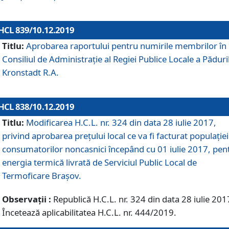
HCL 839/10.12.2019
Titlu:
Aprobarea raportului pentru numirile membrilor în
Consiliul de Administraţie al Regiei Publice Locale a Păduri
Kronstadt R.A.
HCL 838/10.12.2019
Titlu:
Modificarea H.C.L. nr. 324 din data 28 iulie 2017,
privind aprobarea preţului local ce va fi facturat populaţiei
consumatorilor noncasnici începând cu 01 iulie 2017, pen
energia termică livrată de Serviciul Public Local de
Termoficare Braşov.
Observații :
Republică H.C.L. nr. 324 din data 28 iulie 201
Încetează aplicabilitatea H.C.L. nr. 444/2019.