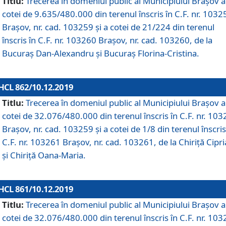
Titlu:
Trecerea în domeniul public al Municipiului Braşov a
cotei de 9.635/480.000 din terenul înscris în C.F. nr. 1032
Brașov, nr. cad. 103259 și a cotei de 21/224 din terenul
înscris în C.F. nr. 103260 Brașov, nr. cad. 103260, de la
Bucuraș Dan-Alexandru și Bucuraș Florina-Cristina.
HCL 862/10.12.2019
Titlu:
Trecerea în domeniul public al Municipiului Braşov a
cotei de 32.076/480.000 din terenul înscris în C.F. nr. 10
Brașov, nr. cad. 103259 și a cotei de 1/8 din terenul înscris
C.F. nr. 103261 Brașov, nr. cad. 103261, de la Chiriță Cipr
și Chiriță Oana-Maria.
HCL 861/10.12.2019
Titlu:
Trecerea în domeniul public al Municipiului Braşov a
cotei de 32.076/480.000 din terenul înscris în C.F. nr. 10