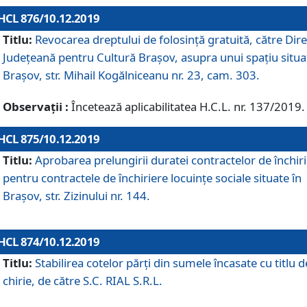
HCL 876/10.12.2019
Titlu:
Revocarea dreptului de folosinţă gratuită, către Dire
Judeţeană pentru Cultură Braşov, asupra unui spaţiu situa
Braşov, str. Mihail Kogălniceanu nr. 23, cam. 303.
Observații :
Încetează aplicabilitatea H.C.L. nr. 137/2019.
HCL 875/10.12.2019
Titlu:
Aprobarea prelungirii duratei contractelor de închir
pentru contractele de închiriere locuinţe sociale situate în
Braşov, str. Zizinului nr. 144.
HCL 874/10.12.2019
Titlu:
Stabilirea cotelor părți din sumele încasate cu titlu d
chirie, de către S.C. RIAL S.R.L.