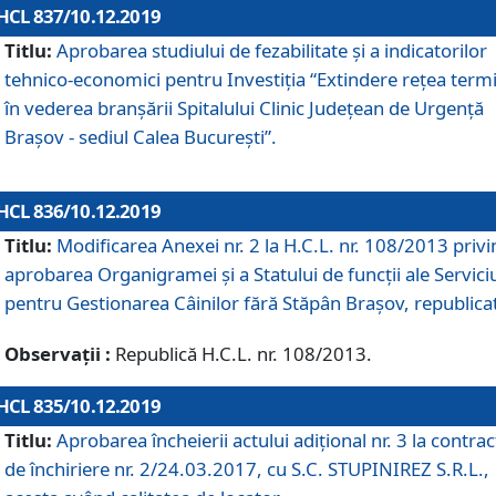
HCL 837/10.12.2019
Titlu:
Aprobarea studiului de fezabilitate și a indicatorilor
tehnico-economici pentru Investiția “Extindere rețea term
în vederea branșării Spitalului Clinic Județean de Urgență
Brașov - sediul Calea București”.
HCL 836/10.12.2019
Titlu:
Modificarea Anexei nr. 2 la H.C.L. nr. 108/2013 priv
aprobarea Organigramei şi a Statului de funcții ale Serviciu
pentru Gestionarea Câinilor fără Stăpân Brașov, republica
Observații :
Republică H.C.L. nr. 108/2013.
HCL 835/10.12.2019
Titlu:
Aprobarea încheierii actului adițional nr. 3 la contrac
de închiriere nr. 2/24.03.2017, cu S.C. STUPINIREZ S.R.L.,