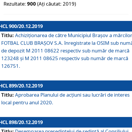
Rezultate:
900
(Ați căutat: 2019)
HCL 900/20.12.2019
Titlu:
Achiziționarea de către Municipiul Brașov a mărcilo
FOTBAL CLUB BRAȘOV S.A. înregistrate la OSIM sub num
de depozit M 2011 08622 respectiv sub număr de marcă
123248 și M 2011 08625 respectiv sub număr de marcă
126751.
HCL 899/20.12.2019
Titlu:
Aprobarea Planului de acţiuni sau lucrări de interes
local pentru anul 2020.
HCL 898/20.12.2019
Titlu:
Desemnarea preşedintelui de şedinţă al Consiliului