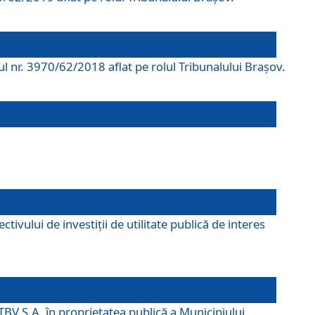
rul nr. 3970/62/2018 aflat pe rolul Tribunalului Braşov.
ivului de investiții de utilitate publică de interes
TBV S.A. în proprietatea publică a Municipiului