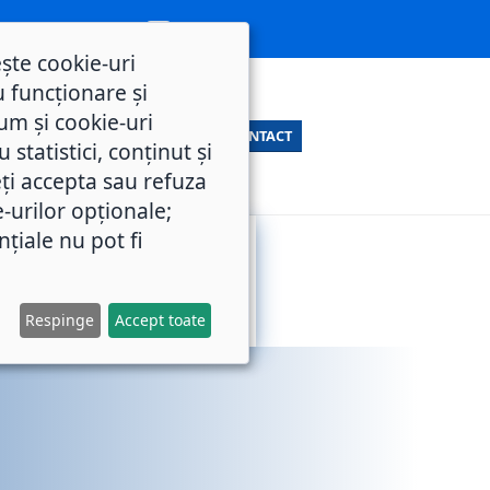
ește cookie-uri
 funcționare și
um și cookie-uri
CONTACT
statistici, conținut și
ți accepta sau refuza
e-urilor opționale;
nțiale nu pot fi
SERVICII
M.O.L.
PUBLICE
Respinge
Accept toate