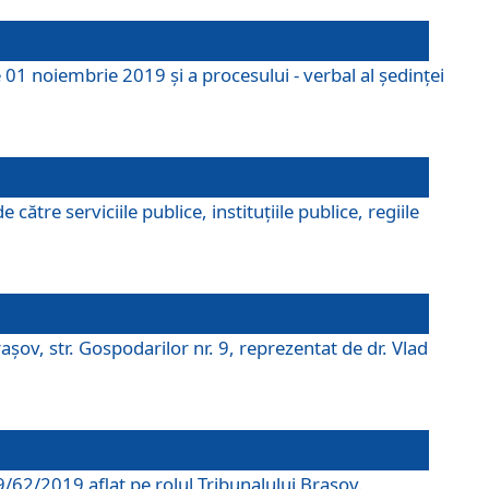
 01 noiembrie 2019 și a procesului - verbal al ședinței
tre serviciile publice, instituțiile publice, regiile
şov, str. Gospodarilor nr. 9, reprezentat de dr. Vlad
69/62/2019 aflat pe rolul Tribunalului Braşov.