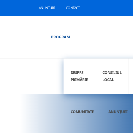
ANUNȚURI
CONTACT
PROGRAM
DESPRE
CONSILIUL
PRIMĂRIE
LOCAL
COMUNITATE
ANUNȚURI