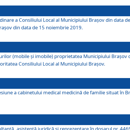
dinare a Consiliului Local al Municipiului Brașov din data de
 Brașov din data de 15 noiembrie 2019.
or (mobile și imobile) proprietatea Municipiului Brașov de că
oritatea Consiliului Local al Municipiului Brașov.
iune a cabinetului medical medicină de familie situat în Bra
ultanţă, asistenţă juridică şi reprezentare în dosarul nr. 44