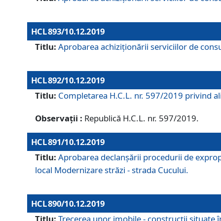
HCL 893/10.12.2019
Titlu:
Aprobarea achiziţionării serviciilor de consu
HCL 892/10.12.2019
Titlu:
Completarea H.C.L. nr. 597/2019 privind alip
Observații :
Republică H.C.L. nr. 597/2019.
HCL 891/10.12.2019
Titlu:
Aprobarea declanșării procedurii de expropri
local Modernizare străzi - strada Cucului.
HCL 890/10.12.2019
Titlu:
Trecerea unor imobile - construcții situate 