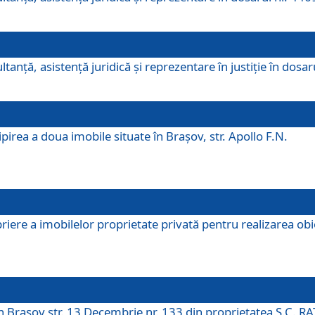
ltanţă, asistenţă juridică şi reprezentare în justiţie în dosa
irea a doua imobile situate în Brașov, str. Apollo F.N.
ere a imobilelor proprietate privată pentru realizarea obiect
în Brașov str. 13 Decembrie nr. 133 din proprietatea S.C. RA