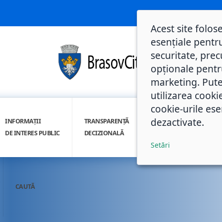
Acest site folos
esențiale pentru
securitate, prec
opționale pentru 
marketing. Pute
utilizarea cooki
cookie-urile ese
dezactivate.
INFORMAȚII
TRANSPARENȚĂ
INTEGRITATE
DE INTERES PUBLIC
DECIZIONALĂ
INSTITUȚIONALĂ
Setări
CAUTĂ