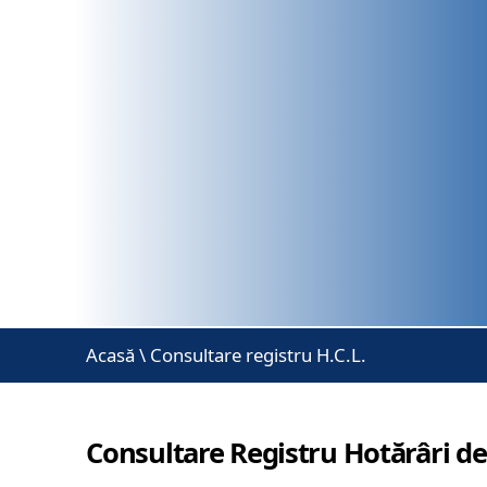
Acasă
\
Consultare registru H.C.L.
Consultare Registru Hotărâri de