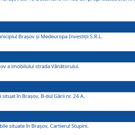
icipiul Brașov și Medeuropa Investiții S.R.L.
şov a imobilului strada Vânătorului.
 situat în Brașov, B-dul Gării nr. 24 A.
ile situate în Braşov, Cartierul Stupini.