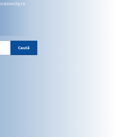
brasovcity.ro
Caută