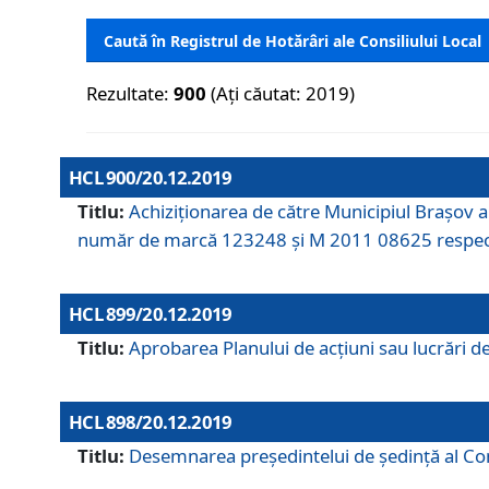
Caută în Registrul de Hotărâri ale Consiliului Local
Rezultate:
900
(Ați căutat: 2019)
HCL 900/20.12.2019
Titlu:
Achiziționarea de către Municipiul Brașov
număr de marcă 123248 și M 2011 08625 respec
HCL 899/20.12.2019
Titlu:
Aprobarea Planului de acţiuni sau lucrări d
HCL 898/20.12.2019
Titlu:
Desemnarea preşedintelui de şedinţă al Cons