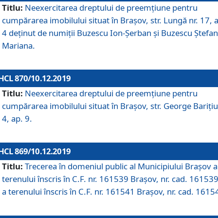
Titlu:
Neexercitarea dreptului de preemţiune pentru
cumpărarea imobilului situat în Braşov, str. Lungă nr. 17, 
4 deţinut de numiţii Buzescu Ion-Şerban și Buzescu Ştefan
Mariana.
HCL 870/10.12.2019
Titlu:
Neexercitarea dreptului de preemţiune pentru
cumpărarea imobilului situat în Braşov, str. George Bariţiu
4, ap. 9.
HCL 869/10.12.2019
Titlu:
Trecerea în domeniul public al Municipiului Braşov a
terenului înscris în C.F. nr. 161539 Brașov, nr. cad. 161539
a terenului înscris în C.F. nr. 161541 Brașov, nr. cad. 1615