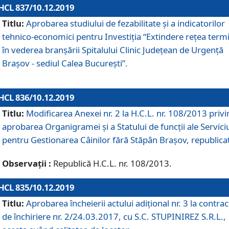
HCL 837/10.12.2019
Titlu:
Aprobarea studiului de fezabilitate și a indicatorilor
tehnico-economici pentru Investiția “Extindere rețea term
în vederea branșării Spitalului Clinic Județean de Urgență
Brașov - sediul Calea București”.
HCL 836/10.12.2019
Titlu:
Modificarea Anexei nr. 2 la H.C.L. nr. 108/2013 priv
aprobarea Organigramei şi a Statului de funcții ale Serviciu
pentru Gestionarea Câinilor fără Stăpân Brașov, republica
Observații :
Republică H.C.L. nr. 108/2013.
HCL 835/10.12.2019
Titlu:
Aprobarea încheierii actului adițional nr. 3 la contrac
de închiriere nr. 2/24.03.2017, cu S.C. STUPINIREZ S.R.L.,