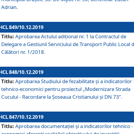
Adrian.
HCL 849/10.12.2019
Titlu:
Aprobarea Actului adiţional nr. 1 la Contractul de
Delegare a Gestiunii Serviciului de Transport Public Local 
Călători nr. 1/2018.
HCL 848/10.12.2019
Titlu:
Aprobarea Studiului de fezabilitate şi a indicatorilor
tehnico-economici pentru proiectul „Modernizare Strada
Cucului - Racordare la Șoseaua Cristianului și DN 73”.
HCL 847/10.12.2019
Titlu:
Aprobarea documentației și a indicatorilor tehnico -
economici aferenți realizării obiectivului de investiții