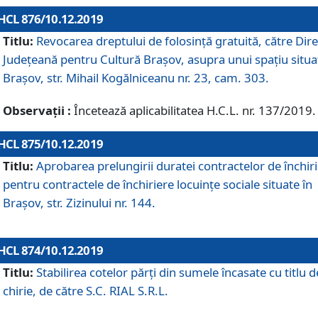
HCL 876/10.12.2019
Titlu:
Revocarea dreptului de folosinţă gratuită, către Dire
Judeţeană pentru Cultură Braşov, asupra unui spaţiu situa
Braşov, str. Mihail Kogălniceanu nr. 23, cam. 303.
Observații :
Încetează aplicabilitatea H.C.L. nr. 137/2019.
HCL 875/10.12.2019
Titlu:
Aprobarea prelungirii duratei contractelor de închir
pentru contractele de închiriere locuinţe sociale situate în
Braşov, str. Zizinului nr. 144.
HCL 874/10.12.2019
Titlu:
Stabilirea cotelor părți din sumele încasate cu titlu d
chirie, de către S.C. RIAL S.R.L.