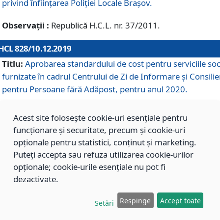
privind înființarea Poliției Locale Brașov.
Observații :
Republică H.C.L. nr. 37/2011.
HCL 828/10.12.2019
Titlu:
Aprobarea standardului de cost pentru serviciile soc
furnizate în cadrul Centrului de Zi de Informare și Consilie
pentru Persoane fără Adăpost, pentru anul 2020.
Acest site folosește cookie-uri esențiale pentru
HCL 827/10.12.2019
funcționare și securitate, precum și cookie-uri
Titlu:
Aprobarea standardului de cost pentru serviciile soc
opționale pentru statistici, conținut și marketing.
furnizate în cadrul Centrului Rezidențial pentru Persoane 
Puteți accepta sau refuza utilizarea cookie-urilor
Adăpost, pentru anul 2020.
opționale; cookie-urile esențiale nu pot fi
dezactivate.
HCL 826/10.12.2019
Respinge
Accept toate
Setări
Titlu:
Aprobarea standardului de cost pentru serviciile soc