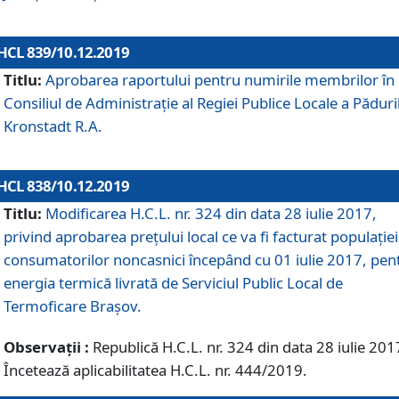
HCL 839/10.12.2019
Titlu:
Aprobarea raportului pentru numirile membrilor în
Consiliul de Administraţie al Regiei Publice Locale a Păduri
Kronstadt R.A.
HCL 838/10.12.2019
Titlu:
Modificarea H.C.L. nr. 324 din data 28 iulie 2017,
privind aprobarea preţului local ce va fi facturat populaţiei
consumatorilor noncasnici începând cu 01 iulie 2017, pen
energia termică livrată de Serviciul Public Local de
Termoficare Braşov.
Observații :
Republică H.C.L. nr. 324 din data 28 iulie 201
Încetează aplicabilitatea H.C.L. nr. 444/2019.