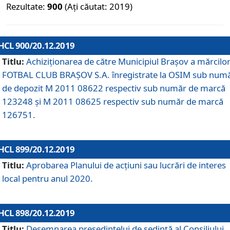
Rezultate:
900
(Ați căutat: 2019)
HCL 900/20.12.2019
Titlu:
Achiziționarea de către Municipiul Brașov a mărcilo
FOTBAL CLUB BRAȘOV S.A. înregistrate la OSIM sub num
de depozit M 2011 08622 respectiv sub număr de marcă
123248 și M 2011 08625 respectiv sub număr de marcă
126751.
HCL 899/20.12.2019
Titlu:
Aprobarea Planului de acţiuni sau lucrări de interes
local pentru anul 2020.
HCL 898/20.12.2019
Titlu:
Desemnarea preşedintelui de şedinţă al Consiliului