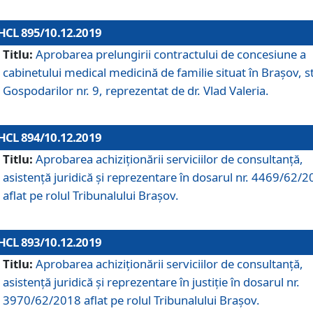
HCL 895/10.12.2019
Titlu:
Aprobarea prelungirii contractului de concesiune a
cabinetului medical medicină de familie situat în Braşov, st
Gospodarilor nr. 9, reprezentat de dr. Vlad Valeria.
HCL 894/10.12.2019
Titlu:
Aprobarea achiziţionării serviciilor de consultanţă,
asistenţă juridică şi reprezentare în dosarul nr. 4469/62/
aflat pe rolul Tribunalului Braşov.
HCL 893/10.12.2019
Titlu:
Aprobarea achiziţionării serviciilor de consultanţă,
asistenţă juridică şi reprezentare în justiţie în dosarul nr.
3970/62/2018 aflat pe rolul Tribunalului Braşov.