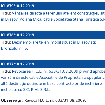
HCL 879/10.12.2019
Titlu:
Vânzarea directă a terenului aferent construcției, si
în Brașov, Poiana Mică, către Societatea Stâna Turistica S.R
HCL 878/10.12.2019
Titlu:
Dezmembrare teren imobil situat în Brașov str.
Bronzului nr. 5.
HCL 877/10.12.2019
Titlu:
Revocarea H.C.L. nr. 633/31.08.2009 privind aprob
vânzării directe către Asociațiile de Proprietari a spațiilor 
altă destinație deținute în baza contractelor de închiriere
încheiate cu S.C. RIAL S.R.L.
Observații :
Revocă H.C.L. nr. 633/31.08.2009.