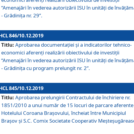
“Amenajări în vederea autorizării ISU în unități de învăță
- Grădinița nr. 29”.
HCL 846/10.12.2019
Titlu:
Aprobarea documentației și a indicatorilor tehnico-
economici aferenți realizării obiectivului de investiții
“Amenajări în vederea autorizării ISU în unități de învăță
- Grădinița cu program prelungit nr. 2”.
HCL 845/10.12.2019
Titlu:
Aprobarea prelungirii Contractului de închiriere nr.
1851/2010 a unui număr de 15 locuri de parcare aferente
Hotelului Coroana Brașovului, încheiat între Municipiul
Braşov şi S.C. Comix Societate Cooperativ Meşteşugăreas