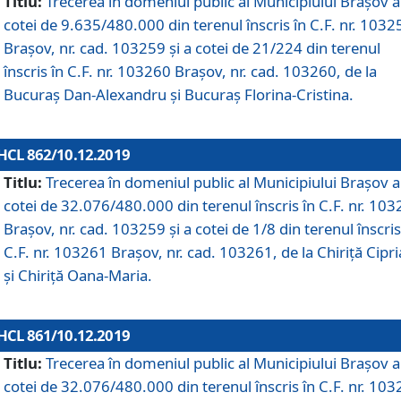
Titlu:
Trecerea în domeniul public al Municipiului Braşov a
cotei de 9.635/480.000 din terenul înscris în C.F. nr. 1032
Brașov, nr. cad. 103259 și a cotei de 21/224 din terenul
înscris în C.F. nr. 103260 Brașov, nr. cad. 103260, de la
Bucuraș Dan-Alexandru și Bucuraș Florina-Cristina.
HCL 862/10.12.2019
Titlu:
Trecerea în domeniul public al Municipiului Braşov a
cotei de 32.076/480.000 din terenul înscris în C.F. nr. 10
Brașov, nr. cad. 103259 și a cotei de 1/8 din terenul înscris
C.F. nr. 103261 Brașov, nr. cad. 103261, de la Chiriță Cipr
și Chiriță Oana-Maria.
HCL 861/10.12.2019
Titlu:
Trecerea în domeniul public al Municipiului Braşov a
cotei de 32.076/480.000 din terenul înscris în C.F. nr. 10