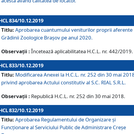
acesta având calitatea de locator.
HCL 834/10.12.2019
Titlu:
Aprobarea cuantumului veniturilor proprii aferente
Grădinii Zoologice Braşov pe anul 2020.
Observații :
Încetează aplicabilitatea H.C.L. nr. 442/2019.
HCL 833/10.12.2019
Titlu:
Modificarea Anexei la H.C.L. nr. 252 din 30 mai 201
privind aprobarea Actului constitutiv al S.C. RIAL S.R.L.
Observații :
Republică H.C.L. nr. 252 din 30 mai 2018.
HCL 832/10.12.2019
Titlu:
Aprobarea Regulamentului de Organizare și
Funcționare al Serviciului Public de Administrare Creșe