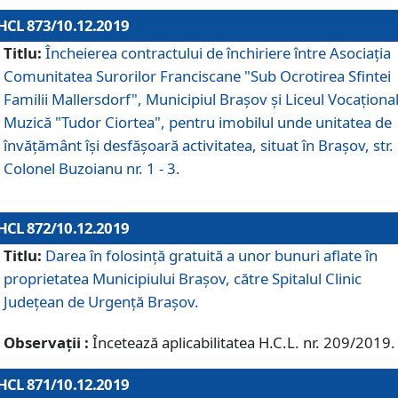
HCL 873/10.12.2019
Titlu:
Încheierea contractului de închiriere între Asociația
Comunitatea Surorilor Franciscane "Sub Ocrotirea Sfintei
Familii Mallersdorf", Municipiul Braşov şi Liceul Vocaționa
Muzică "Tudor Ciortea", pentru imobilul unde unitatea de
învățământ îşi desfăşoară activitatea, situat în Braşov, str.
Colonel Buzoianu nr. 1 - 3.
HCL 872/10.12.2019
Titlu:
Darea în folosinţă gratuită a unor bunuri aflate în
proprietatea Municipiului Braşov, către Spitalul Clinic
Judeţean de Urgenţă Braşov.
Observații :
Încetează aplicabilitatea H.C.L. nr. 209/2019.
HCL 871/10.12.2019