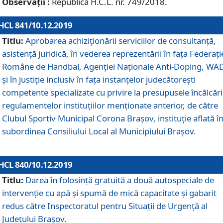
Observații :
Republică H.C.L. nr. 749/2018.
HCL 841/10.12.2019
Titlu:
Aprobarea achiziționării serviciilor de consultanță,
asistență juridică, în vederea reprezentării în fața Federați
Române de Handbal, Agenției Naționale Anti-Doping, WA
și în justiție inclusiv în fața instanțelor judecătorești
competente specializate cu privire la presupusele încălcări
regulamentelor instituțiilor menționate anterior, de către
Clubul Sportiv Municipal Corona Braşov, instituție aflată î
subordinea Consiliului Local al Municipiului Brașov.
HCL 840/10.12.2019
Titlu:
Darea în folosință gratuită a două autospeciale de
intervenție cu apă și spumă de mică capacitate și gabarit
redus către Inspectoratul pentru Situaţii de Urgenţă al
Judeţului Brașov.