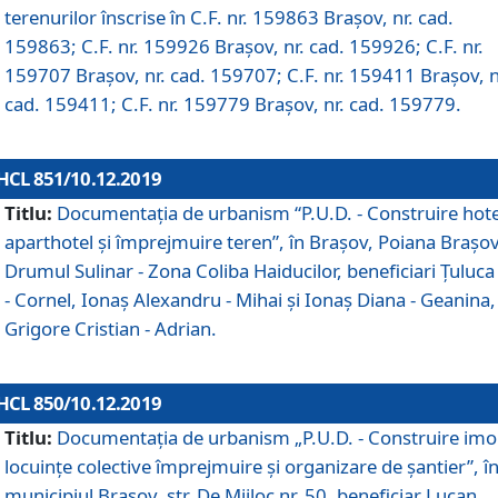
terenurilor înscrise în C.F. nr. 159863 Brașov, nr. cad.
159863; C.F. nr. 159926 Brașov, nr. cad. 159926; C.F. nr.
159707 Brașov, nr. cad. 159707; C.F. nr. 159411 Brașov, n
cad. 159411; C.F. nr. 159779 Brașov, nr. cad. 159779.
HCL 851/10.12.2019
Titlu:
Documentaţia de urbanism “P.U.D. - Construire hote
aparthotel şi împrejmuire teren”, în Braşov, Poiana Braşov
Drumul Sulinar - Zona Coliba Haiducilor, beneficiari Ţuluca
- Cornel, Ionaş Alexandru - Mihai şi Ionaş Diana - Geanina,
Grigore Cristian - Adrian.
HCL 850/10.12.2019
Titlu:
Documentaţia de urbanism „P.U.D. - Construire imo
locuințe colective împrejmuire și organizare de șantier”, î
municipiul Braşov, str. De Mijloc nr. 50, beneficiar Lucan