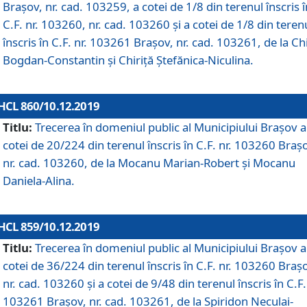
Brașov, nr. cad. 103259, a cotei de 1/8 din terenul înscris î
C.F. nr. 103260, nr. cad. 103260 și a cotei de 1/8 din teren
înscris în C.F. nr. 103261 Brașov, nr. cad. 103261, de la Chi
Bogdan-Constantin și Chiriță Ștefănica-Niculina.
HCL 860/10.12.2019
Titlu:
Trecerea în domeniul public al Municipiului Braşov a
cotei de 20/224 din terenul înscris în C.F. nr. 103260 Braș
nr. cad. 103260, de la Mocanu Marian-Robert și Mocanu
Daniela-Alina.
HCL 859/10.12.2019
Titlu:
Trecerea în domeniul public al Municipiului Braşov a
cotei de 36/224 din terenul înscris în C.F. nr. 103260 Braș
nr. cad. 103260 și a cotei de 9/48 din terenul înscris în C.F.
103261 Brașov, nr. cad. 103261, de la Spiridon Neculai-