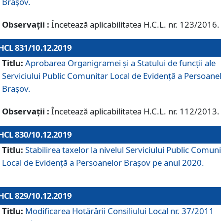
Brașov.
Observații :
Încetează aplicabilitatea H.C.L. nr. 123/2016.
HCL 831/10.12.2019
Titlu:
Aprobarea Organigramei și a Statului de funcții ale
Serviciului Public Comunitar Local de Evidență a Persoane
Brașov.
Observații :
Încetează aplicabilitatea H.C.L. nr. 112/2013.
HCL 830/10.12.2019
Titlu:
Stabilirea taxelor la nivelul Serviciului Public Comun
Local de Evidenţă a Persoanelor Braşov pe anul 2020.
HCL 829/10.12.2019
Titlu:
Modificarea Hotărârii Consiliului Local nr. 37/2011