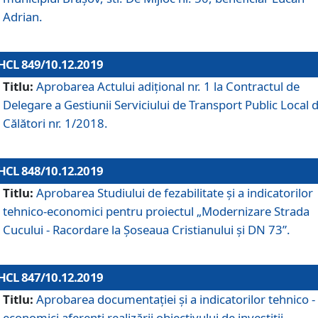
Adrian.
HCL 849/10.12.2019
Titlu:
Aprobarea Actului adiţional nr. 1 la Contractul de
Delegare a Gestiunii Serviciului de Transport Public Local 
Călători nr. 1/2018.
HCL 848/10.12.2019
Titlu:
Aprobarea Studiului de fezabilitate şi a indicatorilor
tehnico-economici pentru proiectul „Modernizare Strada
Cucului - Racordare la Șoseaua Cristianului și DN 73”.
HCL 847/10.12.2019
Titlu:
Aprobarea documentației și a indicatorilor tehnico -
economici aferenți realizării obiectivului de investiții