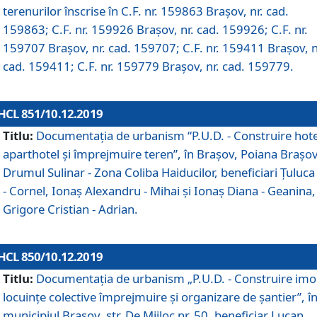
terenurilor înscrise în C.F. nr. 159863 Brașov, nr. cad.
159863; C.F. nr. 159926 Brașov, nr. cad. 159926; C.F. nr.
159707 Brașov, nr. cad. 159707; C.F. nr. 159411 Brașov, n
cad. 159411; C.F. nr. 159779 Brașov, nr. cad. 159779.
HCL 851/10.12.2019
Titlu:
Documentaţia de urbanism “P.U.D. - Construire hote
aparthotel şi împrejmuire teren”, în Braşov, Poiana Braşov
Drumul Sulinar - Zona Coliba Haiducilor, beneficiari Ţuluca
- Cornel, Ionaş Alexandru - Mihai şi Ionaş Diana - Geanina,
Grigore Cristian - Adrian.
HCL 850/10.12.2019
Titlu:
Documentaţia de urbanism „P.U.D. - Construire imo
locuințe colective împrejmuire și organizare de șantier”, î
municipiul Braşov, str. De Mijloc nr. 50, beneficiar Lucan