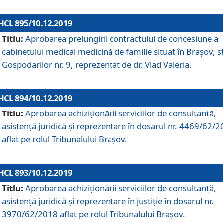
HCL 895/10.12.2019
Titlu:
Aprobarea prelungirii contractului de concesiune a
cabinetului medical medicină de familie situat în Braşov, st
Gospodarilor nr. 9, reprezentat de dr. Vlad Valeria.
HCL 894/10.12.2019
Titlu:
Aprobarea achiziţionării serviciilor de consultanţă,
asistenţă juridică şi reprezentare în dosarul nr. 4469/62/
aflat pe rolul Tribunalului Braşov.
HCL 893/10.12.2019
Titlu:
Aprobarea achiziţionării serviciilor de consultanţă,
asistenţă juridică şi reprezentare în justiţie în dosarul nr.
3970/62/2018 aflat pe rolul Tribunalului Braşov.