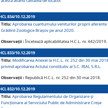
acesta având calitatea de locator.
HCL 834/10.12.2019
Titlu:
Aprobarea cuantumului veniturilor proprii aferente
Grădinii Zoologice Braşov pe anul 2020.
Observații :
Încetează aplicabilitatea H.C.L. nr. 442/2019.
HCL 833/10.12.2019
Titlu:
Modificarea Anexei la H.C.L. nr. 252 din 30 mai 201
privind aprobarea Actului constitutiv al S.C. RIAL S.R.L.
Observații :
Republică H.C.L. nr. 252 din 30 mai 2018.
HCL 832/10.12.2019
Titlu:
Aprobarea Regulamentului de Organizare și
Funcționare al Serviciului Public de Administrare Creșe