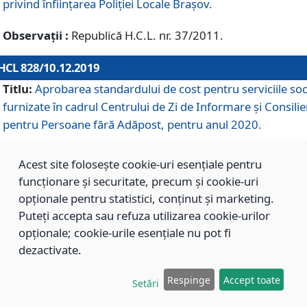
privind înființarea Poliției Locale Brașov.
Observații :
Republică H.C.L. nr. 37/2011.
HCL 828/10.12.2019
Titlu:
Aprobarea standardului de cost pentru serviciile soc
furnizate în cadrul Centrului de Zi de Informare și Consilie
pentru Persoane fără Adăpost, pentru anul 2020.
Acest site folosește cookie-uri esențiale pentru
HCL 827/10.12.2019
funcționare și securitate, precum și cookie-uri
Titlu:
Aprobarea standardului de cost pentru serviciile soc
opționale pentru statistici, conținut și marketing.
furnizate în cadrul Centrului Rezidențial pentru Persoane 
Puteți accepta sau refuza utilizarea cookie-urilor
Adăpost, pentru anul 2020.
opționale; cookie-urile esențiale nu pot fi
dezactivate.
HCL 826/10.12.2019
Respinge
Accept toate
Setări
Titlu:
Aprobarea standardului de cost pentru serviciile soc