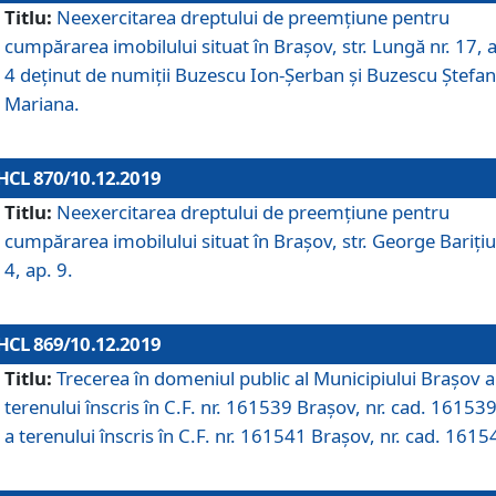
Titlu:
Neexercitarea dreptului de preemţiune pentru
cumpărarea imobilului situat în Braşov, str. Lungă nr. 17, 
4 deţinut de numiţii Buzescu Ion-Şerban și Buzescu Ştefan
Mariana.
HCL 870/10.12.2019
Titlu:
Neexercitarea dreptului de preemţiune pentru
cumpărarea imobilului situat în Braşov, str. George Bariţiu
4, ap. 9.
HCL 869/10.12.2019
Titlu:
Trecerea în domeniul public al Municipiului Braşov a
terenului înscris în C.F. nr. 161539 Brașov, nr. cad. 161539
a terenului înscris în C.F. nr. 161541 Brașov, nr. cad. 1615