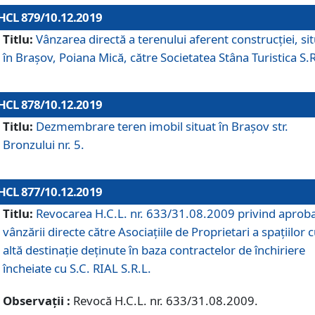
HCL 879/10.12.2019
Titlu:
Vânzarea directă a terenului aferent construcției, si
în Brașov, Poiana Mică, către Societatea Stâna Turistica S.R
HCL 878/10.12.2019
Titlu:
Dezmembrare teren imobil situat în Brașov str.
Bronzului nr. 5.
HCL 877/10.12.2019
Titlu:
Revocarea H.C.L. nr. 633/31.08.2009 privind aprob
vânzării directe către Asociațiile de Proprietari a spațiilor 
altă destinație deținute în baza contractelor de închiriere
încheiate cu S.C. RIAL S.R.L.
Observații :
Revocă H.C.L. nr. 633/31.08.2009.