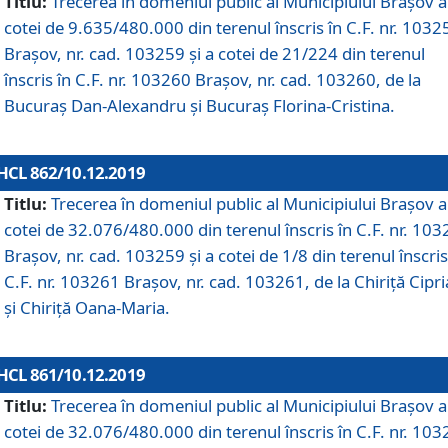
Titlu:
Trecerea în domeniul public al Municipiului Braşov a
cotei de 9.635/480.000 din terenul înscris în C.F. nr. 1032
Brașov, nr. cad. 103259 și a cotei de 21/224 din terenul
înscris în C.F. nr. 103260 Brașov, nr. cad. 103260, de la
Bucuraș Dan-Alexandru și Bucuraș Florina-Cristina.
HCL 862/10.12.2019
Titlu:
Trecerea în domeniul public al Municipiului Braşov a
cotei de 32.076/480.000 din terenul înscris în C.F. nr. 10
Brașov, nr. cad. 103259 și a cotei de 1/8 din terenul înscris
C.F. nr. 103261 Brașov, nr. cad. 103261, de la Chiriță Cipr
și Chiriță Oana-Maria.
HCL 861/10.12.2019
Titlu:
Trecerea în domeniul public al Municipiului Braşov a
cotei de 32.076/480.000 din terenul înscris în C.F. nr. 10