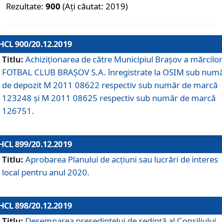
Rezultate:
900
(Ați căutat: 2019)
HCL 900/20.12.2019
Titlu:
Achiziționarea de către Municipiul Brașov a mărcilo
FOTBAL CLUB BRAȘOV S.A. înregistrate la OSIM sub num
de depozit M 2011 08622 respectiv sub număr de marcă
123248 și M 2011 08625 respectiv sub număr de marcă
126751.
HCL 899/20.12.2019
Titlu:
Aprobarea Planului de acţiuni sau lucrări de interes
local pentru anul 2020.
HCL 898/20.12.2019
Titlu:
Desemnarea preşedintelui de şedinţă al Consiliului