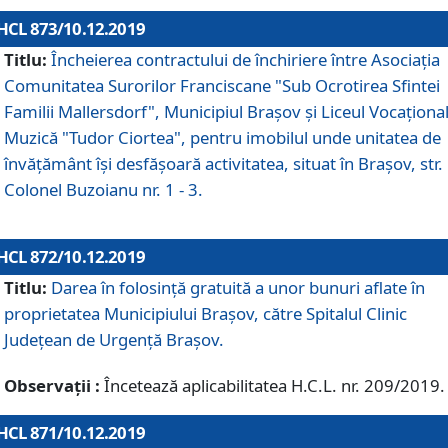
HCL 873/10.12.2019
Titlu:
Încheierea contractului de închiriere între Asociația
Comunitatea Surorilor Franciscane "Sub Ocrotirea Sfintei
Familii Mallersdorf", Municipiul Braşov şi Liceul Vocaționa
Muzică "Tudor Ciortea", pentru imobilul unde unitatea de
învățământ îşi desfăşoară activitatea, situat în Braşov, str.
Colonel Buzoianu nr. 1 - 3.
HCL 872/10.12.2019
Titlu:
Darea în folosinţă gratuită a unor bunuri aflate în
proprietatea Municipiului Braşov, către Spitalul Clinic
Judeţean de Urgenţă Braşov.
Observații :
Încetează aplicabilitatea H.C.L. nr. 209/2019.
HCL 871/10.12.2019