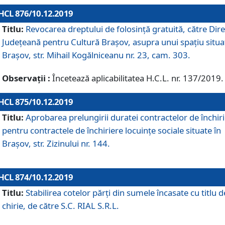
HCL 876/10.12.2019
Titlu:
Revocarea dreptului de folosinţă gratuită, către Dire
Judeţeană pentru Cultură Braşov, asupra unui spaţiu situa
Braşov, str. Mihail Kogălniceanu nr. 23, cam. 303.
Observații :
Încetează aplicabilitatea H.C.L. nr. 137/2019.
HCL 875/10.12.2019
Titlu:
Aprobarea prelungirii duratei contractelor de închir
pentru contractele de închiriere locuinţe sociale situate în
Braşov, str. Zizinului nr. 144.
HCL 874/10.12.2019
Titlu:
Stabilirea cotelor părți din sumele încasate cu titlu d
chirie, de către S.C. RIAL S.R.L.