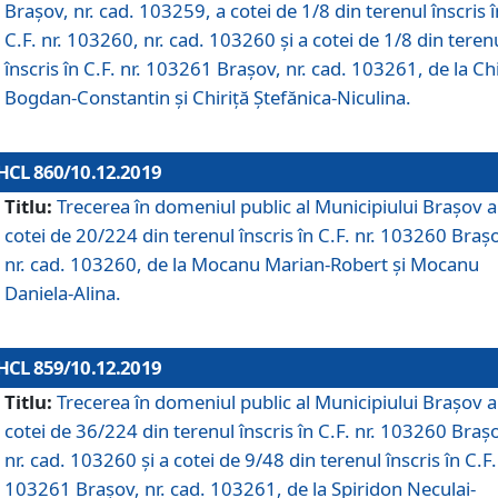
Brașov, nr. cad. 103259, a cotei de 1/8 din terenul înscris î
C.F. nr. 103260, nr. cad. 103260 și a cotei de 1/8 din teren
înscris în C.F. nr. 103261 Brașov, nr. cad. 103261, de la Chi
Bogdan-Constantin și Chiriță Ștefănica-Niculina.
HCL 860/10.12.2019
Titlu:
Trecerea în domeniul public al Municipiului Braşov a
cotei de 20/224 din terenul înscris în C.F. nr. 103260 Braș
nr. cad. 103260, de la Mocanu Marian-Robert și Mocanu
Daniela-Alina.
HCL 859/10.12.2019
Titlu:
Trecerea în domeniul public al Municipiului Braşov a
cotei de 36/224 din terenul înscris în C.F. nr. 103260 Braș
nr. cad. 103260 și a cotei de 9/48 din terenul înscris în C.F.
103261 Brașov, nr. cad. 103261, de la Spiridon Neculai-