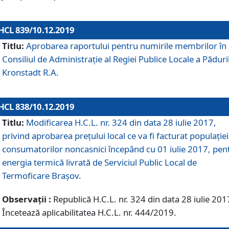
HCL 839/10.12.2019
Titlu:
Aprobarea raportului pentru numirile membrilor în
Consiliul de Administraţie al Regiei Publice Locale a Păduri
Kronstadt R.A.
HCL 838/10.12.2019
Titlu:
Modificarea H.C.L. nr. 324 din data 28 iulie 2017,
privind aprobarea preţului local ce va fi facturat populaţiei
consumatorilor noncasnici începând cu 01 iulie 2017, pen
energia termică livrată de Serviciul Public Local de
Termoficare Braşov.
Observații :
Republică H.C.L. nr. 324 din data 28 iulie 201
Încetează aplicabilitatea H.C.L. nr. 444/2019.