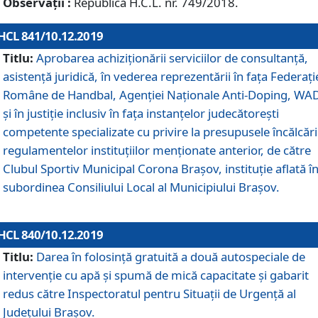
Observații :
Republică H.C.L. nr. 749/2018.
HCL 841/10.12.2019
Titlu:
Aprobarea achiziționării serviciilor de consultanță,
asistență juridică, în vederea reprezentării în fața Federați
Române de Handbal, Agenției Naționale Anti-Doping, WA
și în justiție inclusiv în fața instanțelor judecătorești
competente specializate cu privire la presupusele încălcări
regulamentelor instituțiilor menționate anterior, de către
Clubul Sportiv Municipal Corona Braşov, instituție aflată î
subordinea Consiliului Local al Municipiului Brașov.
HCL 840/10.12.2019
Titlu:
Darea în folosință gratuită a două autospeciale de
intervenție cu apă și spumă de mică capacitate și gabarit
redus către Inspectoratul pentru Situaţii de Urgenţă al
Judeţului Brașov.