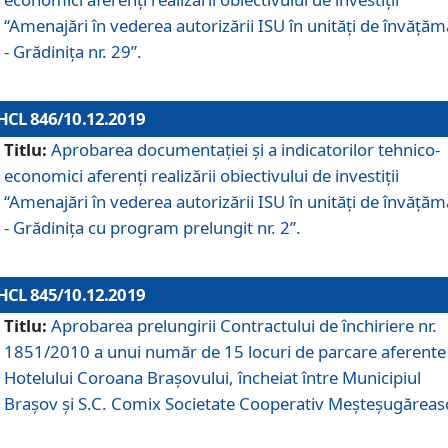
“Amenajări în vederea autorizării ISU în unități de învăță
- Grădinița nr. 29”.
HCL 846/10.12.2019
Titlu:
Aprobarea documentației și a indicatorilor tehnico-
economici aferenți realizării obiectivului de investiții
“Amenajări în vederea autorizării ISU în unități de învăță
- Grădinița cu program prelungit nr. 2”.
HCL 845/10.12.2019
Titlu:
Aprobarea prelungirii Contractului de închiriere nr.
1851/2010 a unui număr de 15 locuri de parcare aferente
Hotelului Coroana Brașovului, încheiat între Municipiul
Braşov şi S.C. Comix Societate Cooperativ Meşteşugăreas