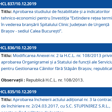
HCL 837/10.12.2019
Titlu:
Aprobarea studiului de fezabilitate și a indicatorilor
tehnico-economici pentru Investiția “Extindere rețea term
în vederea branșării Spitalului Clinic Județean de Urgență
Brașov - sediul Calea București”.
HCL 836/10.12.2019
Titlu:
Modificarea Anexei nr. 2 la H.C.L. nr. 108/2013 priv
aprobarea Organigramei şi a Statului de funcții ale Serviciu
pentru Gestionarea Câinilor fără Stăpân Brașov, republica
Observații :
Republică H.C.L. nr. 108/2013.
HCL 835/10.12.2019
Titlu:
Aprobarea încheierii actului adițional nr. 3 la contrac
de închiriere nr. 2/24.03.2017, cu S.C. STUPINIREZ S.R.L.,