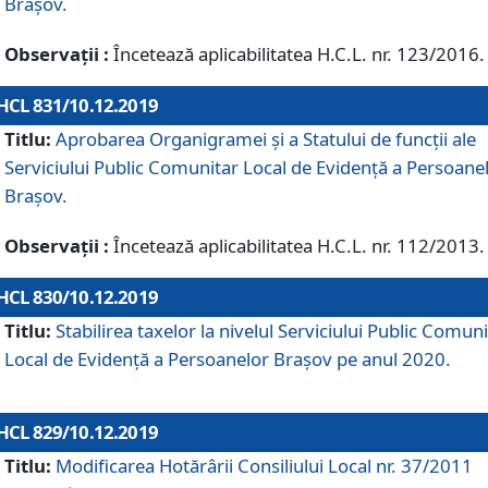
Brașov.
Observații :
Încetează aplicabilitatea H.C.L. nr. 123/2016.
HCL 831/10.12.2019
Titlu:
Aprobarea Organigramei și a Statului de funcții ale
Serviciului Public Comunitar Local de Evidență a Persoane
Brașov.
Observații :
Încetează aplicabilitatea H.C.L. nr. 112/2013.
HCL 830/10.12.2019
Titlu:
Stabilirea taxelor la nivelul Serviciului Public Comun
Local de Evidenţă a Persoanelor Braşov pe anul 2020.
HCL 829/10.12.2019
Titlu:
Modificarea Hotărârii Consiliului Local nr. 37/2011