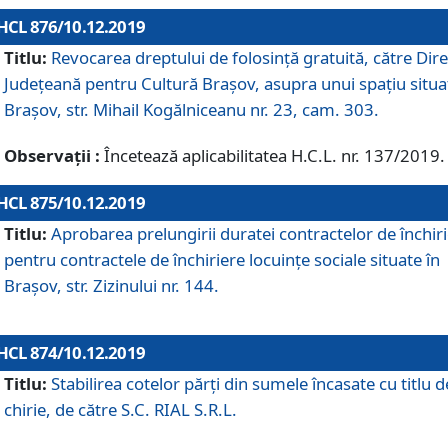
HCL 876/10.12.2019
Titlu:
Revocarea dreptului de folosinţă gratuită, către Dire
Judeţeană pentru Cultură Braşov, asupra unui spaţiu situa
Braşov, str. Mihail Kogălniceanu nr. 23, cam. 303.
Observații :
Încetează aplicabilitatea H.C.L. nr. 137/2019.
HCL 875/10.12.2019
Titlu:
Aprobarea prelungirii duratei contractelor de închir
pentru contractele de închiriere locuinţe sociale situate în
Braşov, str. Zizinului nr. 144.
HCL 874/10.12.2019
Titlu:
Stabilirea cotelor părți din sumele încasate cu titlu d
chirie, de către S.C. RIAL S.R.L.