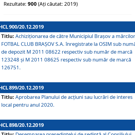
Rezultate:
900
(Ați căutat: 2019)
HCL 900/20.12.2019
Titlu:
Achiziționarea de către Municipiul Brașov a mărcilo
FOTBAL CLUB BRAȘOV S.A. înregistrate la OSIM sub num
de depozit M 2011 08622 respectiv sub număr de marcă
123248 și M 2011 08625 respectiv sub număr de marcă
126751.
HCL 899/20.12.2019
Titlu:
Aprobarea Planului de acţiuni sau lucrări de interes
local pentru anul 2020.
HCL 898/20.12.2019
Titlu:
Desemnarea preşedintelui de şedinţă al Consiliului