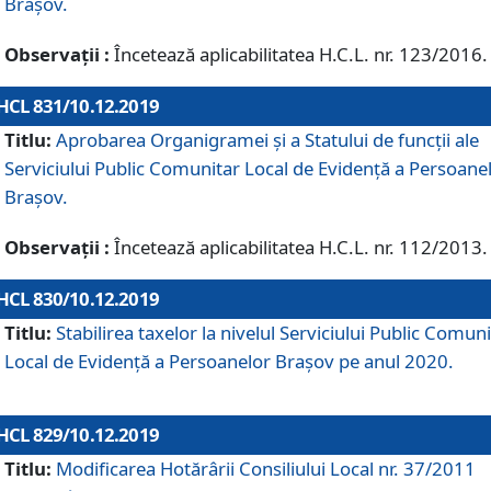
Brașov.
Observații :
Încetează aplicabilitatea H.C.L. nr. 123/2016.
HCL 831/10.12.2019
Titlu:
Aprobarea Organigramei și a Statului de funcții ale
Serviciului Public Comunitar Local de Evidență a Persoane
Brașov.
Observații :
Încetează aplicabilitatea H.C.L. nr. 112/2013.
HCL 830/10.12.2019
Titlu:
Stabilirea taxelor la nivelul Serviciului Public Comun
Local de Evidenţă a Persoanelor Braşov pe anul 2020.
HCL 829/10.12.2019
Titlu:
Modificarea Hotărârii Consiliului Local nr. 37/2011