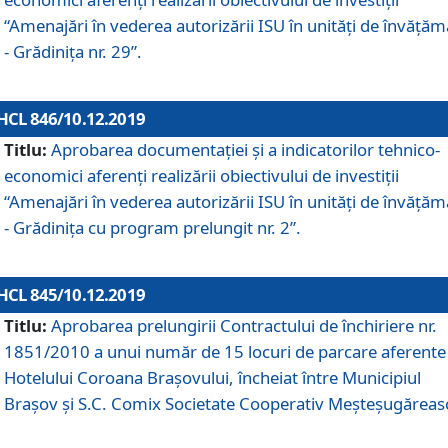
“Amenajări în vederea autorizării ISU în unități de învăță
- Grădinița nr. 29”.
HCL 846/10.12.2019
Titlu:
Aprobarea documentației și a indicatorilor tehnico-
economici aferenți realizării obiectivului de investiții
“Amenajări în vederea autorizării ISU în unități de învăță
- Grădinița cu program prelungit nr. 2”.
HCL 845/10.12.2019
Titlu:
Aprobarea prelungirii Contractului de închiriere nr.
1851/2010 a unui număr de 15 locuri de parcare aferente
Hotelului Coroana Brașovului, încheiat între Municipiul
Braşov şi S.C. Comix Societate Cooperativ Meşteşugăreas