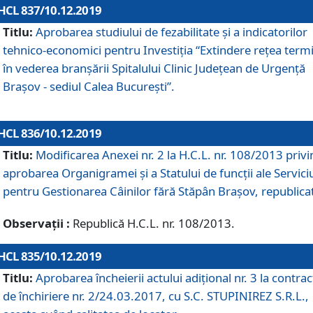
HCL 837/10.12.2019
Titlu:
Aprobarea studiului de fezabilitate și a indicatorilor
tehnico-economici pentru Investiția “Extindere rețea term
în vederea branșării Spitalului Clinic Județean de Urgență
Brașov - sediul Calea București”.
HCL 836/10.12.2019
Titlu:
Modificarea Anexei nr. 2 la H.C.L. nr. 108/2013 priv
aprobarea Organigramei şi a Statului de funcții ale Serviciu
pentru Gestionarea Câinilor fără Stăpân Brașov, republica
Observații :
Republică H.C.L. nr. 108/2013.
HCL 835/10.12.2019
Titlu:
Aprobarea încheierii actului adițional nr. 3 la contrac
de închiriere nr. 2/24.03.2017, cu S.C. STUPINIREZ S.R.L.,