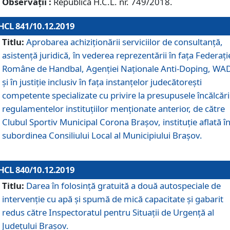
Observații :
Republică H.C.L. nr. 749/2018.
HCL 841/10.12.2019
Titlu:
Aprobarea achiziționării serviciilor de consultanță,
asistență juridică, în vederea reprezentării în fața Federați
Române de Handbal, Agenției Naționale Anti-Doping, WA
și în justiție inclusiv în fața instanțelor judecătorești
competente specializate cu privire la presupusele încălcări
regulamentelor instituțiilor menționate anterior, de către
Clubul Sportiv Municipal Corona Braşov, instituție aflată î
subordinea Consiliului Local al Municipiului Brașov.
HCL 840/10.12.2019
Titlu:
Darea în folosință gratuită a două autospeciale de
intervenție cu apă și spumă de mică capacitate și gabarit
redus către Inspectoratul pentru Situaţii de Urgenţă al
Judeţului Brașov.