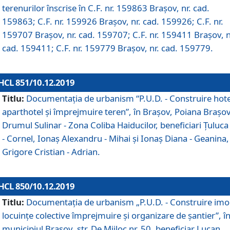
terenurilor înscrise în C.F. nr. 159863 Brașov, nr. cad.
159863; C.F. nr. 159926 Brașov, nr. cad. 159926; C.F. nr.
159707 Brașov, nr. cad. 159707; C.F. nr. 159411 Brașov, n
cad. 159411; C.F. nr. 159779 Brașov, nr. cad. 159779.
HCL 851/10.12.2019
Titlu:
Documentaţia de urbanism “P.U.D. - Construire hote
aparthotel şi împrejmuire teren”, în Braşov, Poiana Braşov
Drumul Sulinar - Zona Coliba Haiducilor, beneficiari Ţuluca
- Cornel, Ionaş Alexandru - Mihai şi Ionaş Diana - Geanina,
Grigore Cristian - Adrian.
HCL 850/10.12.2019
Titlu:
Documentaţia de urbanism „P.U.D. - Construire imo
locuințe colective împrejmuire și organizare de șantier”, î
municipiul Braşov, str. De Mijloc nr. 50, beneficiar Lucan