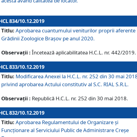
acesta având calitatea de locator.
HCL 834/10.12.2019
Titlu:
Aprobarea cuantumului veniturilor proprii aferente
Grădinii Zoologice Braşov pe anul 2020.
Observații :
Încetează aplicabilitatea H.C.L. nr. 442/2019.
HCL 833/10.12.2019
Titlu:
Modificarea Anexei la H.C.L. nr. 252 din 30 mai 201
privind aprobarea Actului constitutiv al S.C. RIAL S.R.L.
Observații :
Republică H.C.L. nr. 252 din 30 mai 2018.
HCL 832/10.12.2019
Titlu:
Aprobarea Regulamentului de Organizare și
Funcționare al Serviciului Public de Administrare Creșe