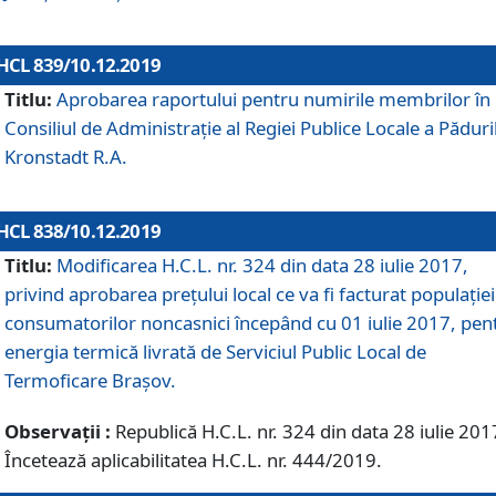
HCL 839/10.12.2019
Titlu:
Aprobarea raportului pentru numirile membrilor în
Consiliul de Administraţie al Regiei Publice Locale a Păduri
Kronstadt R.A.
HCL 838/10.12.2019
Titlu:
Modificarea H.C.L. nr. 324 din data 28 iulie 2017,
privind aprobarea preţului local ce va fi facturat populaţiei
consumatorilor noncasnici începând cu 01 iulie 2017, pen
energia termică livrată de Serviciul Public Local de
Termoficare Braşov.
Observații :
Republică H.C.L. nr. 324 din data 28 iulie 201
Încetează aplicabilitatea H.C.L. nr. 444/2019.