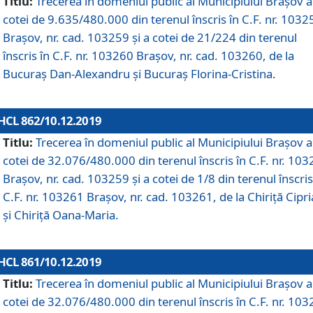
Titlu:
Trecerea în domeniul public al Municipiului Braşov a
cotei de 9.635/480.000 din terenul înscris în C.F. nr. 1032
Brașov, nr. cad. 103259 și a cotei de 21/224 din terenul
înscris în C.F. nr. 103260 Brașov, nr. cad. 103260, de la
Bucuraș Dan-Alexandru și Bucuraș Florina-Cristina.
HCL 862/10.12.2019
Titlu:
Trecerea în domeniul public al Municipiului Braşov a
cotei de 32.076/480.000 din terenul înscris în C.F. nr. 10
Brașov, nr. cad. 103259 și a cotei de 1/8 din terenul înscris
C.F. nr. 103261 Brașov, nr. cad. 103261, de la Chiriță Cipr
și Chiriță Oana-Maria.
HCL 861/10.12.2019
Titlu:
Trecerea în domeniul public al Municipiului Braşov a
cotei de 32.076/480.000 din terenul înscris în C.F. nr. 10