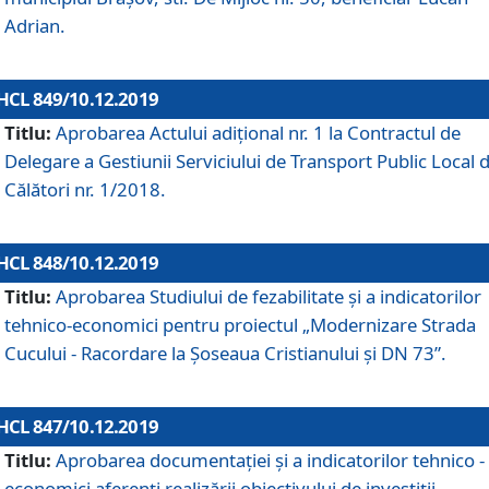
Adrian.
HCL 849/10.12.2019
Titlu:
Aprobarea Actului adiţional nr. 1 la Contractul de
Delegare a Gestiunii Serviciului de Transport Public Local 
Călători nr. 1/2018.
HCL 848/10.12.2019
Titlu:
Aprobarea Studiului de fezabilitate şi a indicatorilor
tehnico-economici pentru proiectul „Modernizare Strada
Cucului - Racordare la Șoseaua Cristianului și DN 73”.
HCL 847/10.12.2019
Titlu:
Aprobarea documentației și a indicatorilor tehnico -
economici aferenți realizării obiectivului de investiții