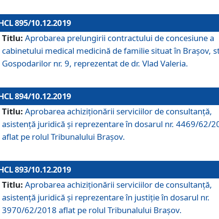
HCL 895/10.12.2019
Titlu:
Aprobarea prelungirii contractului de concesiune a
cabinetului medical medicină de familie situat în Braşov, st
Gospodarilor nr. 9, reprezentat de dr. Vlad Valeria.
HCL 894/10.12.2019
Titlu:
Aprobarea achiziţionării serviciilor de consultanţă,
asistenţă juridică şi reprezentare în dosarul nr. 4469/62/
aflat pe rolul Tribunalului Braşov.
HCL 893/10.12.2019
Titlu:
Aprobarea achiziţionării serviciilor de consultanţă,
asistenţă juridică şi reprezentare în justiţie în dosarul nr.
3970/62/2018 aflat pe rolul Tribunalului Braşov.