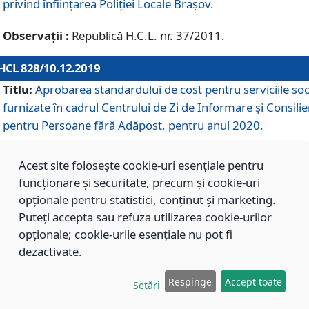
privind înființarea Poliției Locale Brașov.
Observații :
Republică H.C.L. nr. 37/2011.
HCL 828/10.12.2019
Titlu:
Aprobarea standardului de cost pentru serviciile soc
furnizate în cadrul Centrului de Zi de Informare și Consilie
pentru Persoane fără Adăpost, pentru anul 2020.
Acest site folosește cookie-uri esențiale pentru
HCL 827/10.12.2019
funcționare și securitate, precum și cookie-uri
Titlu:
Aprobarea standardului de cost pentru serviciile soc
opționale pentru statistici, conținut și marketing.
furnizate în cadrul Centrului Rezidențial pentru Persoane 
Puteți accepta sau refuza utilizarea cookie-urilor
Adăpost, pentru anul 2020.
opționale; cookie-urile esențiale nu pot fi
dezactivate.
HCL 826/10.12.2019
Respinge
Accept toate
Setări
Titlu:
Aprobarea standardului de cost pentru serviciile soc