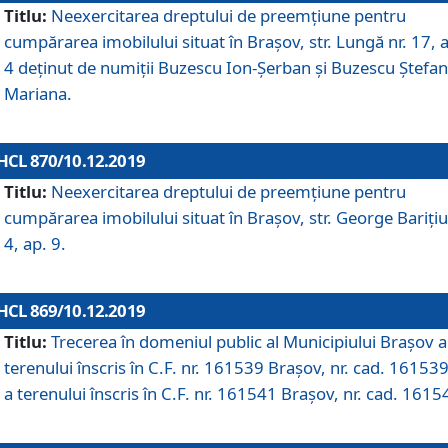
Titlu:
Neexercitarea dreptului de preemţiune pentru
cumpărarea imobilului situat în Braşov, str. Lungă nr. 17, 
4 deţinut de numiţii Buzescu Ion-Şerban și Buzescu Ştefan
Mariana.
HCL 870/10.12.2019
Titlu:
Neexercitarea dreptului de preemţiune pentru
cumpărarea imobilului situat în Braşov, str. George Bariţiu
4, ap. 9.
HCL 869/10.12.2019
Titlu:
Trecerea în domeniul public al Municipiului Braşov a
terenului înscris în C.F. nr. 161539 Brașov, nr. cad. 161539
a terenului înscris în C.F. nr. 161541 Brașov, nr. cad. 1615