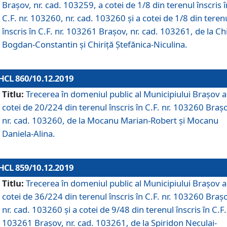
Brașov, nr. cad. 103259, a cotei de 1/8 din terenul înscris î
C.F. nr. 103260, nr. cad. 103260 și a cotei de 1/8 din teren
înscris în C.F. nr. 103261 Brașov, nr. cad. 103261, de la Chi
Bogdan-Constantin și Chiriță Ștefănica-Niculina.
HCL 860/10.12.2019
Titlu:
Trecerea în domeniul public al Municipiului Braşov a
cotei de 20/224 din terenul înscris în C.F. nr. 103260 Braș
nr. cad. 103260, de la Mocanu Marian-Robert și Mocanu
Daniela-Alina.
HCL 859/10.12.2019
Titlu:
Trecerea în domeniul public al Municipiului Braşov a
cotei de 36/224 din terenul înscris în C.F. nr. 103260 Braș
nr. cad. 103260 și a cotei de 9/48 din terenul înscris în C.F.
103261 Brașov, nr. cad. 103261, de la Spiridon Neculai-