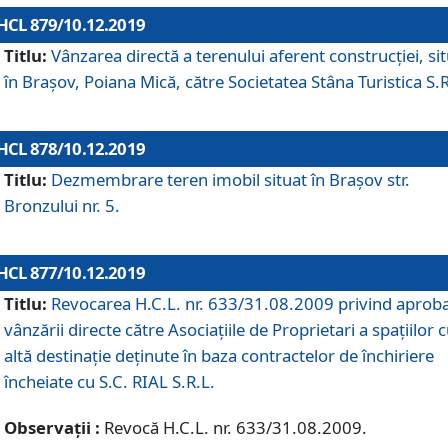
HCL 879/10.12.2019
Titlu:
Vânzarea directă a terenului aferent construcției, si
în Brașov, Poiana Mică, către Societatea Stâna Turistica S.R
HCL 878/10.12.2019
Titlu:
Dezmembrare teren imobil situat în Brașov str.
Bronzului nr. 5.
HCL 877/10.12.2019
Titlu:
Revocarea H.C.L. nr. 633/31.08.2009 privind aprob
vânzării directe către Asociațiile de Proprietari a spațiilor 
altă destinație deținute în baza contractelor de închiriere
încheiate cu S.C. RIAL S.R.L.
Observații :
Revocă H.C.L. nr. 633/31.08.2009.