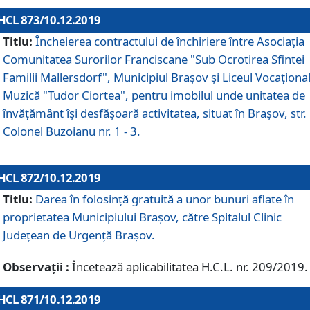
HCL 873/10.12.2019
Titlu:
Încheierea contractului de închiriere între Asociația
Comunitatea Surorilor Franciscane "Sub Ocrotirea Sfintei
Familii Mallersdorf", Municipiul Braşov şi Liceul Vocaționa
Muzică "Tudor Ciortea", pentru imobilul unde unitatea de
învățământ îşi desfăşoară activitatea, situat în Braşov, str.
Colonel Buzoianu nr. 1 - 3.
HCL 872/10.12.2019
Titlu:
Darea în folosinţă gratuită a unor bunuri aflate în
proprietatea Municipiului Braşov, către Spitalul Clinic
Judeţean de Urgenţă Braşov.
Observații :
Încetează aplicabilitatea H.C.L. nr. 209/2019.
HCL 871/10.12.2019