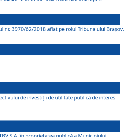
rul nr. 3970/62/2018 aflat pe rolul Tribunalului Braşov.
ivului de investiții de utilitate publică de interes
TBV S.A. în proprietatea publică a Municipiului