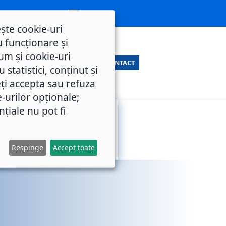
ește cookie-uri
 funcționare și
um și cookie-uri
CONTACT
statistici, conținut și
ți accepta sau refuza
e-urilor opționale;
nțiale nu pot fi
SERVICII
M.O.L.
PUBLICE
Respinge
Accept toate