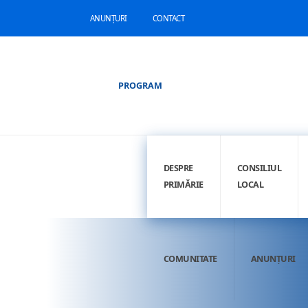
ANUNȚURI
CONTACT
PROGRAM
DESPRE
CONSILIUL
PRIMĂRIE
LOCAL
COMUNITATE
ANUNȚURI