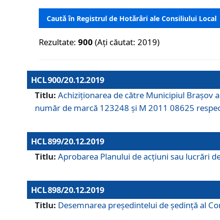
Caută în Registrul de Hotărâri ale Consiliului Local
Rezultate:
900
(Ați căutat: 2019)
HCL 900/20.12.2019
Titlu:
Achiziționarea de către Municipiul Brașov
număr de marcă 123248 și M 2011 08625 respec
HCL 899/20.12.2019
Titlu:
Aprobarea Planului de acţiuni sau lucrări d
HCL 898/20.12.2019
Titlu:
Desemnarea preşedintelui de şedinţă al Cons