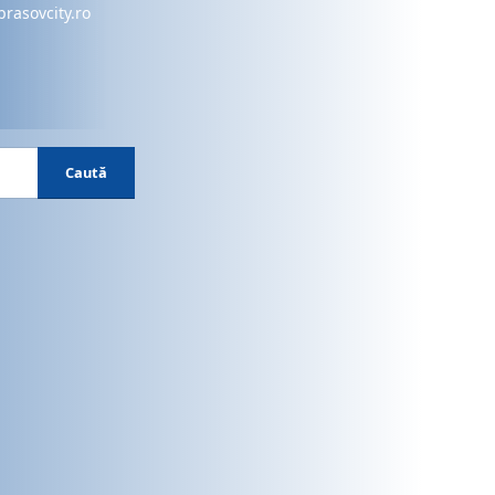
brasovcity.ro
Caută