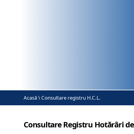
Acasă
\
Consultare registru H.C.L.
Consultare Registru Hotărâri de