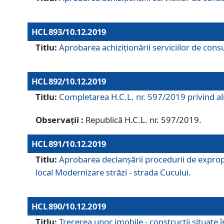
HCL 893/10.12.2019
Titlu:
Aprobarea achiziţionării serviciilor de consu
HCL 892/10.12.2019
Titlu:
Completarea H.C.L. nr. 597/2019 privind alip
Observații :
Republică H.C.L. nr. 597/2019.
HCL 891/10.12.2019
Titlu:
Aprobarea declanșării procedurii de expropri
local Modernizare străzi - strada Cucului.
HCL 890/10.12.2019
Titlu:
Trecerea unor imobile - construcții situate 