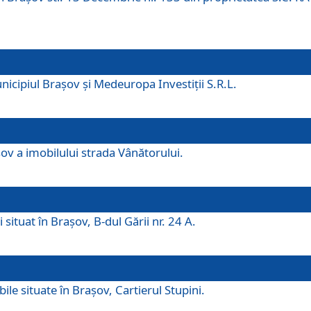
icipiul Brașov și Medeuropa Investiții S.R.L.
şov a imobilului strada Vânătorului.
 situat în Brașov, B-dul Gării nr. 24 A.
ile situate în Braşov, Cartierul Stupini.