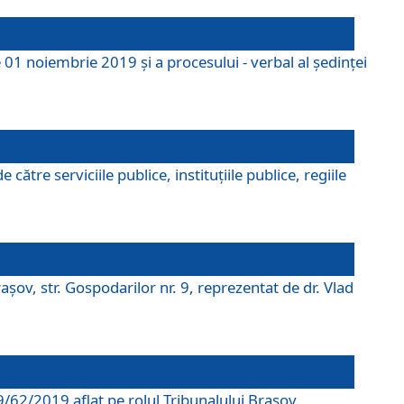
 01 noiembrie 2019 și a procesului - verbal al ședinței
tre serviciile publice, instituțiile publice, regiile
şov, str. Gospodarilor nr. 9, reprezentat de dr. Vlad
69/62/2019 aflat pe rolul Tribunalului Braşov.