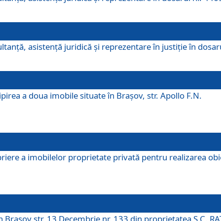
ltanţă, asistenţă juridică şi reprezentare în justiţie în dosa
irea a doua imobile situate în Brașov, str. Apollo F.N.
ere a imobilelor proprietate privată pentru realizarea obiect
în Brașov str. 13 Decembrie nr. 133 din proprietatea S.C. RA