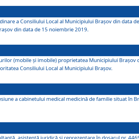
dinare a Consiliului Local al Municipiului Brașov din data de
 Brașov din data de 15 noiembrie 2019.
or (mobile și imobile) proprietatea Municipiului Brașov de că
oritatea Consiliului Local al Municipiului Brașov.
iune a cabinetului medical medicină de familie situat în Bra
ultanţă, asistenţă juridică şi reprezentare în dosarul nr. 44