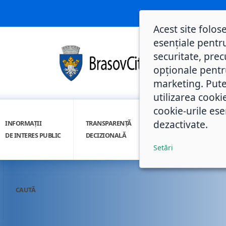
Acest site folos
esențiale pentru
securitate, prec
opționale pentru 
marketing. Pute
utilizarea cooki
cookie-urile ese
dezactivate.
INFORMAȚII
TRANSPARENȚĂ
INTEGRITATE
DE INTERES PUBLIC
DECIZIONALĂ
INSTITUȚIONALĂ
Setări
CAUTĂ