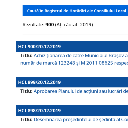
Caută în Registrul de Hotărâri ale Consiliului Local
Rezultate:
900
(Ați căutat: 2019)
HCL 900/20.12.2019
Titlu:
Achiziționarea de către Municipiul Brașov
număr de marcă 123248 și M 2011 08625 respec
HCL 899/20.12.2019
Titlu:
Aprobarea Planului de acţiuni sau lucrări d
HCL 898/20.12.2019
Titlu:
Desemnarea preşedintelui de şedinţă al Cons