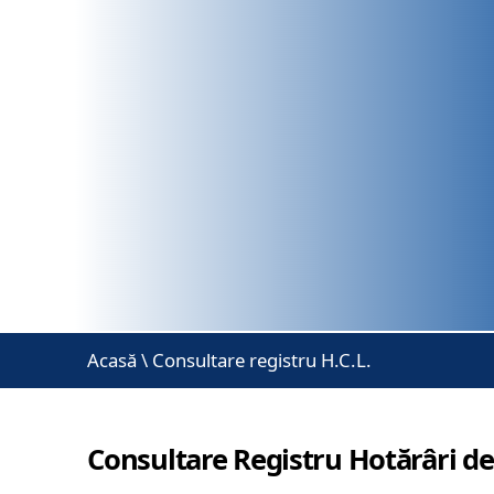
Acasă
\
Consultare registru H.C.L.
Consultare Registru Hotărâri de