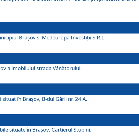
icipiul Brașov și Medeuropa Investiții S.R.L.
şov a imobilului strada Vânătorului.
 situat în Brașov, B-dul Gării nr. 24 A.
ile situate în Braşov, Cartierul Stupini.