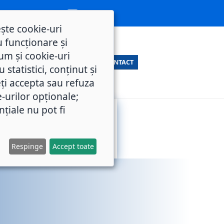
ește cookie-uri
 funcționare și
um și cookie-uri
CONTACT
statistici, conținut și
ți accepta sau refuza
e-urilor opționale;
nțiale nu pot fi
SERVICII
M.O.L.
PUBLICE
Respinge
Accept toate