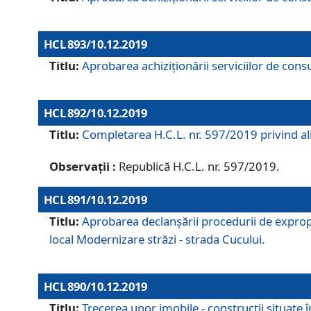
HCL 893/10.12.2019
Titlu:
Aprobarea achiziţionării serviciilor de consu
HCL 892/10.12.2019
Titlu:
Completarea H.C.L. nr. 597/2019 privind alip
Observații :
Republică H.C.L. nr. 597/2019.
HCL 891/10.12.2019
Titlu:
Aprobarea declanșării procedurii de expropri
local Modernizare străzi - strada Cucului.
HCL 890/10.12.2019
Titlu:
Trecerea unor imobile - construcții situate 