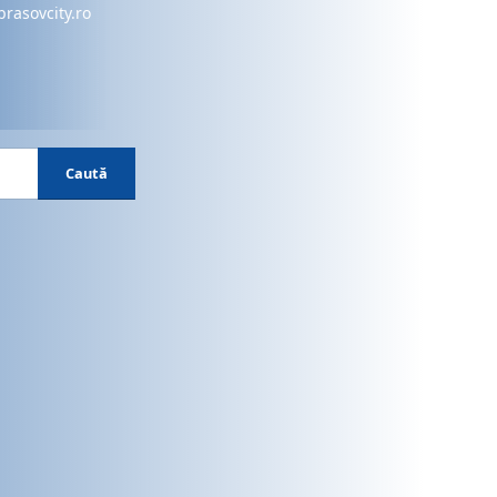
brasovcity.ro
Caută