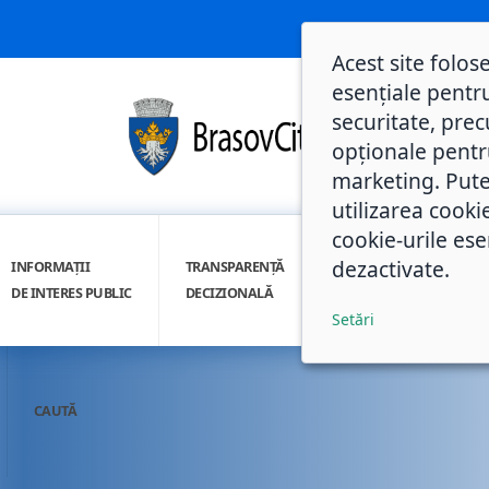
Acest site folos
esențiale pentru
securitate, prec
opționale pentru 
marketing. Pute
utilizarea cooki
cookie-urile ese
dezactivate.
INFORMAȚII
TRANSPARENȚĂ
INTEGRITATE
DE INTERES PUBLIC
DECIZIONALĂ
INSTITUȚIONALĂ
Setări
CAUTĂ