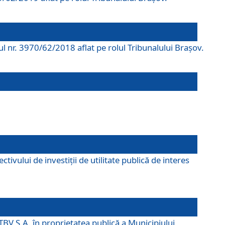
rul nr. 3970/62/2018 aflat pe rolul Tribunalului Braşov.
ivului de investiții de utilitate publică de interes
TBV S.A. în proprietatea publică a Municipiului