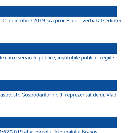
 01 noiembrie 2019 și a procesului - verbal al ședinței
tre serviciile publice, instituțiile publice, regiile
şov, str. Gospodarilor nr. 9, reprezentat de dr. Vlad
69/62/2019 aflat pe rolul Tribunalului Braşov.