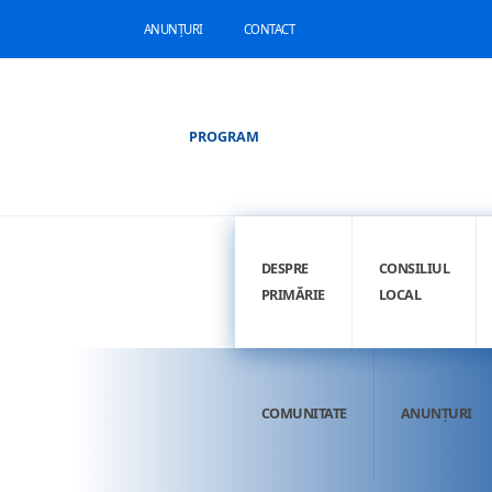
ANUNȚURI
CONTACT
PROGRAM
DESPRE
CONSILIUL
PRIMĂRIE
LOCAL
COMUNITATE
ANUNȚURI