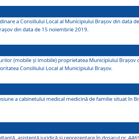
dinare a Consiliului Local al Municipiului Brașov din data de
 Brașov din data de 15 noiembrie 2019.
or (mobile și imobile) proprietatea Municipiului Brașov de că
oritatea Consiliului Local al Municipiului Brașov.
iune a cabinetului medical medicină de familie situat în Bra
ultanţă, asistenţă juridică şi reprezentare în dosarul nr. 44