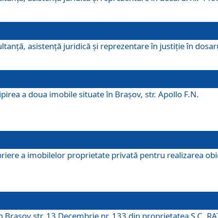
ltanţă, asistenţă juridică şi reprezentare în justiţie în dosa
irea a doua imobile situate în Brașov, str. Apollo F.N.
ere a imobilelor proprietate privată pentru realizarea obiect
în Brașov str. 13 Decembrie nr. 133 din proprietatea S.C. RA