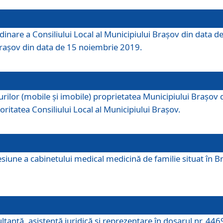
dinare a Consiliului Local al Municipiului Brașov din data de
 Brașov din data de 15 noiembrie 2019.
or (mobile și imobile) proprietatea Municipiului Brașov de că
oritatea Consiliului Local al Municipiului Brașov.
iune a cabinetului medical medicină de familie situat în Bra
ultanţă, asistenţă juridică şi reprezentare în dosarul nr. 44