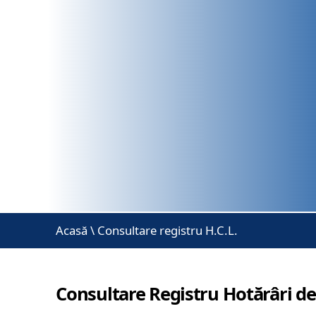
Acasă
\
Consultare registru H.C.L.
Consultare Registru Hotărâri de