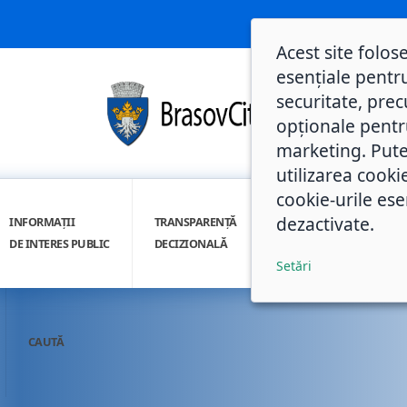
Acest site folos
esențiale pentru
securitate, prec
opționale pentru 
marketing. Pute
utilizarea cooki
cookie-urile ese
dezactivate.
INFORMAȚII
TRANSPARENȚĂ
INTEGRITATE
DE INTERES PUBLIC
DECIZIONALĂ
INSTITUȚIONALĂ
Setări
CAUTĂ