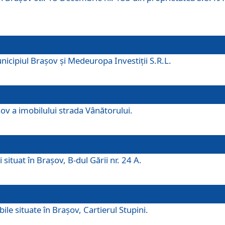
icipiul Brașov și Medeuropa Investiții S.R.L.
şov a imobilului strada Vânătorului.
 situat în Brașov, B-dul Gării nr. 24 A.
ile situate în Braşov, Cartierul Stupini.