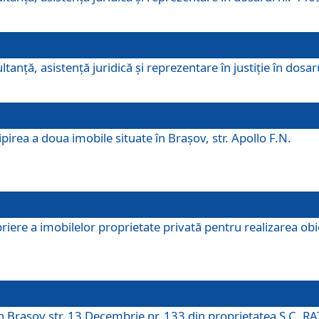
ltanţă, asistenţă juridică şi reprezentare în justiţie în dosa
irea a doua imobile situate în Brașov, str. Apollo F.N.
ere a imobilelor proprietate privată pentru realizarea obiect
în Brașov str. 13 Decembrie nr. 133 din proprietatea S.C. RA