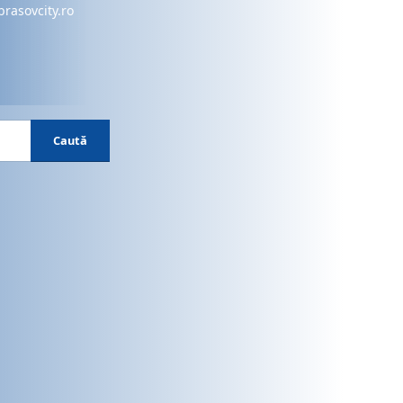
brasovcity.ro
Caută