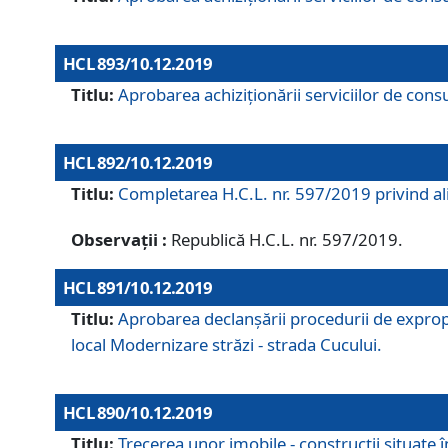
HCL 893/10.12.2019
Titlu:
Aprobarea achiziţionării serviciilor de consu
HCL 892/10.12.2019
Titlu:
Completarea H.C.L. nr. 597/2019 privind alip
Observații :
Republică H.C.L. nr. 597/2019.
HCL 891/10.12.2019
Titlu:
Aprobarea declanșării procedurii de expropri
local Modernizare străzi - strada Cucului.
HCL 890/10.12.2019
Titlu:
Trecerea unor imobile - construcții situate 