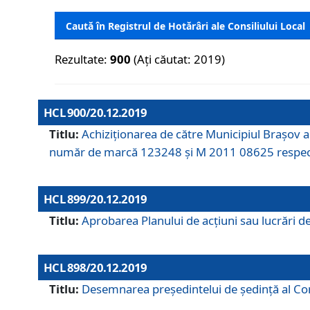
Caută în Registrul de Hotărâri ale Consiliului Local
Rezultate:
900
(Ați căutat: 2019)
HCL 900/20.12.2019
Titlu:
Achiziționarea de către Municipiul Brașov
număr de marcă 123248 și M 2011 08625 respec
HCL 899/20.12.2019
Titlu:
Aprobarea Planului de acţiuni sau lucrări d
HCL 898/20.12.2019
Titlu:
Desemnarea preşedintelui de şedinţă al Cons