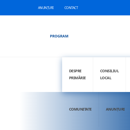
ANUNȚURI
CONTACT
PROGRAM
DESPRE
CONSILIUL
PRIMĂRIE
LOCAL
COMUNITATE
ANUNȚURI