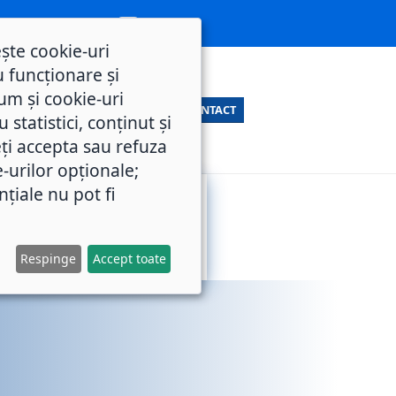
ește cookie-uri
 funcționare și
um și cookie-uri
CONTACT
statistici, conținut și
ți accepta sau refuza
e-urilor opționale;
nțiale nu pot fi
SERVICII
M.O.L.
PUBLICE
Respinge
Accept toate