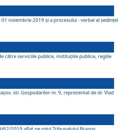
 01 noiembrie 2019 și a procesului - verbal al ședinței
tre serviciile publice, instituțiile publice, regiile
şov, str. Gospodarilor nr. 9, reprezentat de dr. Vlad
69/62/2019 aflat pe rolul Tribunalului Braşov.