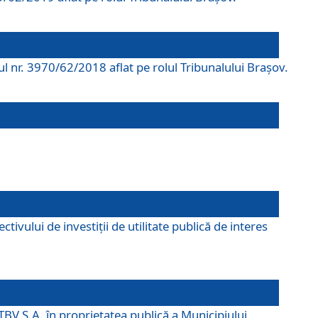
rul nr. 3970/62/2018 aflat pe rolul Tribunalului Braşov.
ivului de investiții de utilitate publică de interes
TBV S.A. în proprietatea publică a Municipiului