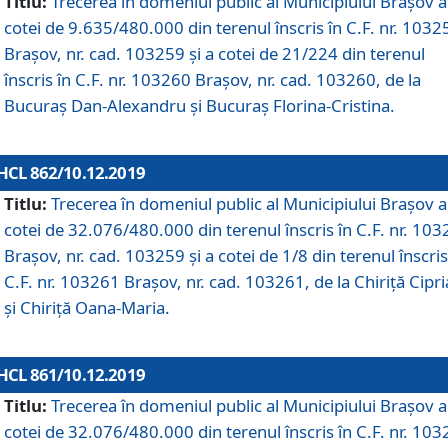
Titlu:
Trecerea în domeniul public al Municipiului Braşov a
cotei de 9.635/480.000 din terenul înscris în C.F. nr. 1032
Brașov, nr. cad. 103259 și a cotei de 21/224 din terenul
înscris în C.F. nr. 103260 Brașov, nr. cad. 103260, de la
Bucuraș Dan-Alexandru și Bucuraș Florina-Cristina.
HCL 862/10.12.2019
Titlu:
Trecerea în domeniul public al Municipiului Braşov a
cotei de 32.076/480.000 din terenul înscris în C.F. nr. 10
Brașov, nr. cad. 103259 și a cotei de 1/8 din terenul înscris
C.F. nr. 103261 Brașov, nr. cad. 103261, de la Chiriță Cipr
și Chiriță Oana-Maria.
HCL 861/10.12.2019
Titlu:
Trecerea în domeniul public al Municipiului Braşov a
cotei de 32.076/480.000 din terenul înscris în C.F. nr. 10