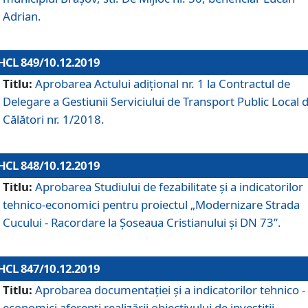
Adrian.
HCL 849/10.12.2019
Titlu:
Aprobarea Actului adiţional nr. 1 la Contractul de
Delegare a Gestiunii Serviciului de Transport Public Local 
Călători nr. 1/2018.
HCL 848/10.12.2019
Titlu:
Aprobarea Studiului de fezabilitate şi a indicatorilor
tehnico-economici pentru proiectul „Modernizare Strada
Cucului - Racordare la Șoseaua Cristianului și DN 73”.
HCL 847/10.12.2019
Titlu:
Aprobarea documentației și a indicatorilor tehnico -
economici aferenți realizării obiectivului de investiții