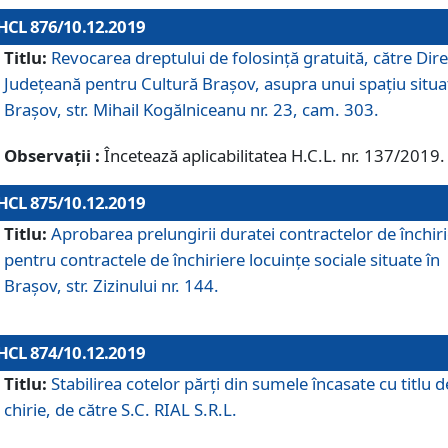
HCL 876/10.12.2019
Titlu:
Revocarea dreptului de folosinţă gratuită, către Dire
Judeţeană pentru Cultură Braşov, asupra unui spaţiu situa
Braşov, str. Mihail Kogălniceanu nr. 23, cam. 303.
Observații :
Încetează aplicabilitatea H.C.L. nr. 137/2019.
HCL 875/10.12.2019
Titlu:
Aprobarea prelungirii duratei contractelor de închir
pentru contractele de închiriere locuinţe sociale situate în
Braşov, str. Zizinului nr. 144.
HCL 874/10.12.2019
Titlu:
Stabilirea cotelor părți din sumele încasate cu titlu d
chirie, de către S.C. RIAL S.R.L.