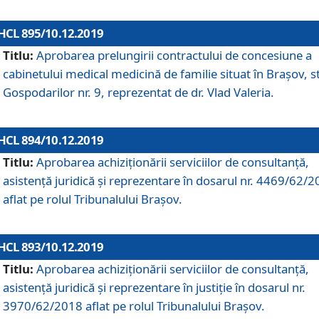
HCL 895/10.12.2019
Titlu:
Aprobarea prelungirii contractului de concesiune a
cabinetului medical medicină de familie situat în Braşov, st
Gospodarilor nr. 9, reprezentat de dr. Vlad Valeria.
HCL 894/10.12.2019
Titlu:
Aprobarea achiziţionării serviciilor de consultanţă,
asistenţă juridică şi reprezentare în dosarul nr. 4469/62/
aflat pe rolul Tribunalului Braşov.
HCL 893/10.12.2019
Titlu:
Aprobarea achiziţionării serviciilor de consultanţă,
asistenţă juridică şi reprezentare în justiţie în dosarul nr.
3970/62/2018 aflat pe rolul Tribunalului Braşov.