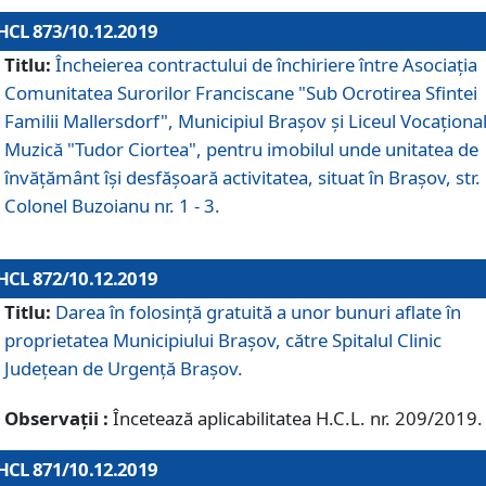
HCL 873/10.12.2019
Titlu:
Încheierea contractului de închiriere între Asociația
Comunitatea Surorilor Franciscane "Sub Ocrotirea Sfintei
Familii Mallersdorf", Municipiul Braşov şi Liceul Vocaționa
Muzică "Tudor Ciortea", pentru imobilul unde unitatea de
învățământ îşi desfăşoară activitatea, situat în Braşov, str.
Colonel Buzoianu nr. 1 - 3.
HCL 872/10.12.2019
Titlu:
Darea în folosinţă gratuită a unor bunuri aflate în
proprietatea Municipiului Braşov, către Spitalul Clinic
Judeţean de Urgenţă Braşov.
Observații :
Încetează aplicabilitatea H.C.L. nr. 209/2019.
HCL 871/10.12.2019