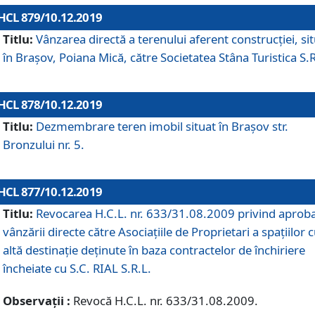
HCL 879/10.12.2019
Titlu:
Vânzarea directă a terenului aferent construcției, si
în Brașov, Poiana Mică, către Societatea Stâna Turistica S.R
HCL 878/10.12.2019
Titlu:
Dezmembrare teren imobil situat în Brașov str.
Bronzului nr. 5.
HCL 877/10.12.2019
Titlu:
Revocarea H.C.L. nr. 633/31.08.2009 privind aprob
vânzării directe către Asociațiile de Proprietari a spațiilor 
altă destinație deținute în baza contractelor de închiriere
încheiate cu S.C. RIAL S.R.L.
Observații :
Revocă H.C.L. nr. 633/31.08.2009.