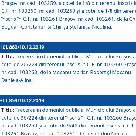
Brașov, nr. cad. 103259, a cotei de 1/8 din terenul înscris î
C.F. nr. 103260, nr. cad. 103260 și a cotei de 1/8 din teren
înscris în C.F. nr. 103261 Brașov, nr. cad. 103261, de la Chi
Bogdan-Constantin și Chiriță Ștefănica-Niculina.
HCL 860/10.12.2019
Titlu:
Trecerea în domeniul public al Municipiului Braşov a
cotei de 20/224 din terenul înscris în C.F. nr. 103260 Braș
nr. cad. 103260, de la Mocanu Marian-Robert și Mocanu
Daniela-Alina.
HCL 859/10.12.2019
Titlu:
Trecerea în domeniul public al Municipiului Braşov a
cotei de 36/224 din terenul înscris în C.F. nr. 103260 Braș
nr. cad. 103260 și a cotei de 9/48 din terenul înscris în C.F.
103261 Brașov, nr. cad. 103261, de la Spiridon Neculai-