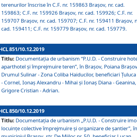
terenurilor înscrise în C.F. nr. 159863 Brașov, nr. cad.
159863; C.F. nr. 159926 Brașov, nr. cad. 159926; C.F. nr.
159707 Brașov, nr. cad. 159707; C.F. nr. 159411 Brașov, n
cad. 159411; C.F. nr. 159779 Brașov, nr. cad. 159779.
HCL 851/10.12.2019
Titlu:
Documentaţia de urbanism “P.U.D. - Construire hote
aparthotel şi împrejmuire teren”, în Braşov, Poiana Braşov
Drumul Sulinar - Zona Coliba Haiducilor, beneficiari Ţuluca
- Cornel, Ionaş Alexandru - Mihai şi Ionaş Diana - Geanina,
Grigore Cristian - Adrian.
HCL 850/10.12.2019
Titlu:
Documentaţia de urbanism „P.U.D. - Construire imo
locuințe colective împrejmuire și organizare de șantier”, î
municipiul Braşov, str. De Mijloc nr. 50, beneficiar Lucan