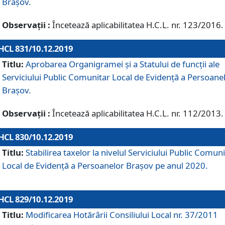
Brașov.
Observații :
Încetează aplicabilitatea H.C.L. nr. 123/2016.
HCL 831/10.12.2019
Titlu:
Aprobarea Organigramei și a Statului de funcții ale
Serviciului Public Comunitar Local de Evidență a Persoane
Brașov.
Observații :
Încetează aplicabilitatea H.C.L. nr. 112/2013.
HCL 830/10.12.2019
Titlu:
Stabilirea taxelor la nivelul Serviciului Public Comun
Local de Evidenţă a Persoanelor Braşov pe anul 2020.
HCL 829/10.12.2019
Titlu:
Modificarea Hotărârii Consiliului Local nr. 37/2011