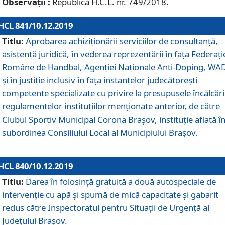
Observații :
Republică H.C.L. nr. 749/2018.
HCL 841/10.12.2019
Titlu:
Aprobarea achiziționării serviciilor de consultanță,
asistență juridică, în vederea reprezentării în fața Federați
Române de Handbal, Agenției Naționale Anti-Doping, WA
și în justiție inclusiv în fața instanțelor judecătorești
competente specializate cu privire la presupusele încălcări
regulamentelor instituțiilor menționate anterior, de către
Clubul Sportiv Municipal Corona Braşov, instituție aflată î
subordinea Consiliului Local al Municipiului Brașov.
HCL 840/10.12.2019
Titlu:
Darea în folosință gratuită a două autospeciale de
intervenție cu apă și spumă de mică capacitate și gabarit
redus către Inspectoratul pentru Situaţii de Urgenţă al
Judeţului Brașov.