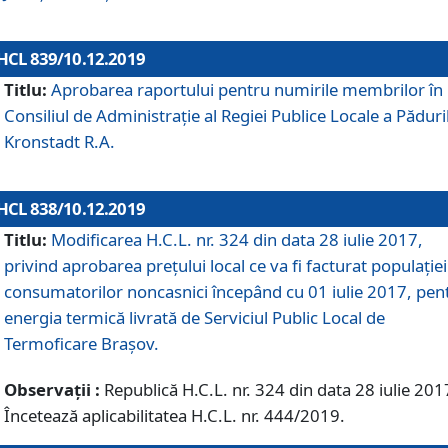
HCL 839/10.12.2019
Titlu:
Aprobarea raportului pentru numirile membrilor în
Consiliul de Administraţie al Regiei Publice Locale a Păduri
Kronstadt R.A.
HCL 838/10.12.2019
Titlu:
Modificarea H.C.L. nr. 324 din data 28 iulie 2017,
privind aprobarea preţului local ce va fi facturat populaţiei
consumatorilor noncasnici începând cu 01 iulie 2017, pen
energia termică livrată de Serviciul Public Local de
Termoficare Braşov.
Observații :
Republică H.C.L. nr. 324 din data 28 iulie 201
Încetează aplicabilitatea H.C.L. nr. 444/2019.