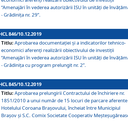
“Amenajări în vederea autorizării ISU în unități de învăță
- Grădinița nr. 29”.
HCL 846/10.12.2019
Titlu:
Aprobarea documentației și a indicatorilor tehnico-
economici aferenți realizării obiectivului de investiții
“Amenajări în vederea autorizării ISU în unități de învăță
- Grădinița cu program prelungit nr. 2”.
HCL 845/10.12.2019
Titlu:
Aprobarea prelungirii Contractului de închiriere nr.
1851/2010 a unui număr de 15 locuri de parcare aferente
Hotelului Coroana Brașovului, încheiat între Municipiul
Braşov şi S.C. Comix Societate Cooperativ Meşteşugăreas