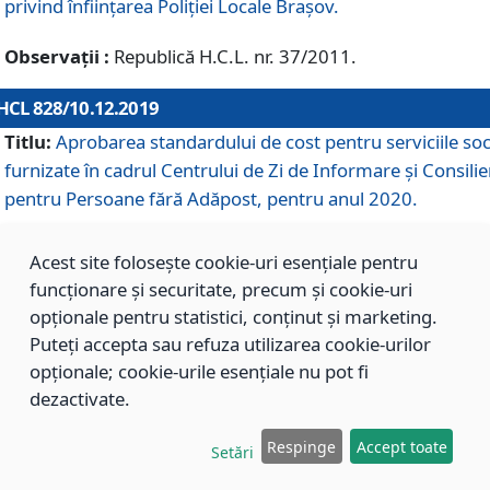
privind înființarea Poliției Locale Brașov.
Observații :
Republică H.C.L. nr. 37/2011.
HCL 828/10.12.2019
Titlu:
Aprobarea standardului de cost pentru serviciile soc
furnizate în cadrul Centrului de Zi de Informare și Consilie
pentru Persoane fără Adăpost, pentru anul 2020.
Acest site folosește cookie-uri esențiale pentru
HCL 827/10.12.2019
funcționare și securitate, precum și cookie-uri
Titlu:
Aprobarea standardului de cost pentru serviciile soc
opționale pentru statistici, conținut și marketing.
furnizate în cadrul Centrului Rezidențial pentru Persoane 
Puteți accepta sau refuza utilizarea cookie-urilor
Adăpost, pentru anul 2020.
opționale; cookie-urile esențiale nu pot fi
dezactivate.
HCL 826/10.12.2019
Respinge
Accept toate
Setări
Titlu:
Aprobarea standardului de cost pentru serviciile soc