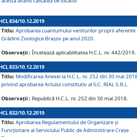
acesta având calitatea de locator.
HCL 834/10.12.2019
Titlu:
Aprobarea cuantumului veniturilor proprii aferente
Grădinii Zoologice Braşov pe anul 2020.
Observații :
Încetează aplicabilitatea H.C.L. nr. 442/2019.
HCL 833/10.12.2019
Titlu:
Modificarea Anexei la H.C.L. nr. 252 din 30 mai 201
privind aprobarea Actului constitutiv al S.C. RIAL S.R.L.
Observații :
Republică H.C.L. nr. 252 din 30 mai 2018.
HCL 832/10.12.2019
Titlu:
Aprobarea Regulamentului de Organizare și
Funcționare al Serviciului Public de Administrare Creșe