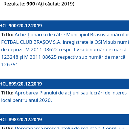
Rezultate:
900
(Ați căutat: 2019)
HCL 900/20.12.2019
Titlu:
Achiziționarea de către Municipiul Brașov a mărcilo
FOTBAL CLUB BRAȘOV S.A. înregistrate la OSIM sub num
de depozit M 2011 08622 respectiv sub număr de marcă
123248 și M 2011 08625 respectiv sub număr de marcă
126751.
HCL 899/20.12.2019
Titlu:
Aprobarea Planului de acţiuni sau lucrări de interes
local pentru anul 2020.
HCL 898/20.12.2019
Titlu:
Desemnarea preşedintelui de şedinţă al Consiliului