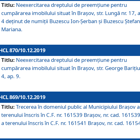
Titlu:
Neexercitarea dreptului de preemţiune pentru
cumpărarea imobilului situat în Braşov, str. Lungă nr. 17, 
4 deţinut de numiţii Buzescu Ion-Şerban și Buzescu Ştefan
Mariana.
HCL 870/10.12.2019
Titlu:
Neexercitarea dreptului de preemţiune pentru
cumpărarea imobilului situat în Braşov, str. George Bariţiu
4, ap. 9.
HCL 869/10.12.2019
Titlu:
Trecerea în domeniul public al Municipiului Braşov a
terenului înscris în C.F. nr. 161539 Brașov, nr. cad. 161539
a terenului înscris în C.F. nr. 161541 Brașov, nr. cad. 1615