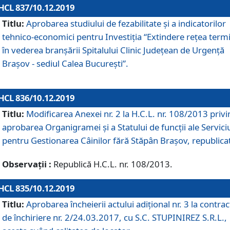
HCL 837/10.12.2019
Titlu:
Aprobarea studiului de fezabilitate și a indicatorilor
tehnico-economici pentru Investiția “Extindere rețea term
în vederea branșării Spitalului Clinic Județean de Urgență
Brașov - sediul Calea București”.
HCL 836/10.12.2019
Titlu:
Modificarea Anexei nr. 2 la H.C.L. nr. 108/2013 priv
aprobarea Organigramei şi a Statului de funcții ale Serviciu
pentru Gestionarea Câinilor fără Stăpân Brașov, republica
Observații :
Republică H.C.L. nr. 108/2013.
HCL 835/10.12.2019
Titlu:
Aprobarea încheierii actului adițional nr. 3 la contrac
de închiriere nr. 2/24.03.2017, cu S.C. STUPINIREZ S.R.L.,