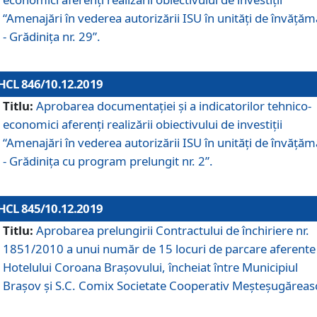
“Amenajări în vederea autorizării ISU în unități de învăță
- Grădinița nr. 29”.
HCL 846/10.12.2019
Titlu:
Aprobarea documentației și a indicatorilor tehnico-
economici aferenți realizării obiectivului de investiții
“Amenajări în vederea autorizării ISU în unități de învăță
- Grădinița cu program prelungit nr. 2”.
HCL 845/10.12.2019
Titlu:
Aprobarea prelungirii Contractului de închiriere nr.
1851/2010 a unui număr de 15 locuri de parcare aferente
Hotelului Coroana Brașovului, încheiat între Municipiul
Braşov şi S.C. Comix Societate Cooperativ Meşteşugăreas