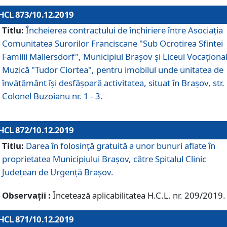
HCL 873/10.12.2019
Titlu:
Încheierea contractului de închiriere între Asociația
Comunitatea Surorilor Franciscane "Sub Ocrotirea Sfintei
Familii Mallersdorf", Municipiul Braşov şi Liceul Vocaționa
Muzică "Tudor Ciortea", pentru imobilul unde unitatea de
învățământ îşi desfăşoară activitatea, situat în Braşov, str.
Colonel Buzoianu nr. 1 - 3.
HCL 872/10.12.2019
Titlu:
Darea în folosinţă gratuită a unor bunuri aflate în
proprietatea Municipiului Braşov, către Spitalul Clinic
Judeţean de Urgenţă Braşov.
Observații :
Încetează aplicabilitatea H.C.L. nr. 209/2019.
HCL 871/10.12.2019