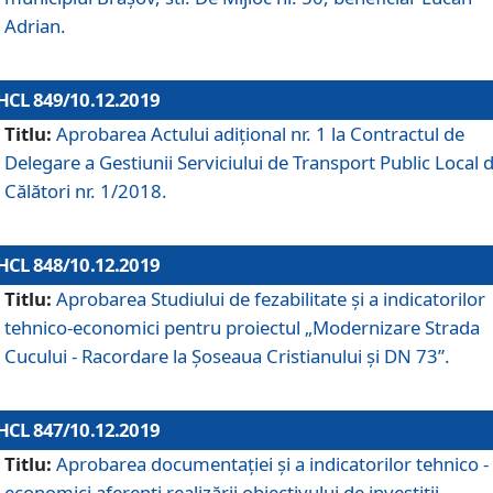
Adrian.
HCL 849/10.12.2019
Titlu:
Aprobarea Actului adiţional nr. 1 la Contractul de
Delegare a Gestiunii Serviciului de Transport Public Local 
Călători nr. 1/2018.
HCL 848/10.12.2019
Titlu:
Aprobarea Studiului de fezabilitate şi a indicatorilor
tehnico-economici pentru proiectul „Modernizare Strada
Cucului - Racordare la Șoseaua Cristianului și DN 73”.
HCL 847/10.12.2019
Titlu:
Aprobarea documentației și a indicatorilor tehnico -
economici aferenți realizării obiectivului de investiții