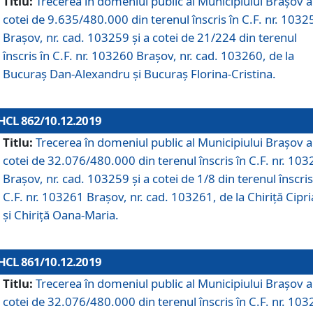
Titlu:
Trecerea în domeniul public al Municipiului Braşov a
cotei de 9.635/480.000 din terenul înscris în C.F. nr. 1032
Brașov, nr. cad. 103259 și a cotei de 21/224 din terenul
înscris în C.F. nr. 103260 Brașov, nr. cad. 103260, de la
Bucuraș Dan-Alexandru și Bucuraș Florina-Cristina.
HCL 862/10.12.2019
Titlu:
Trecerea în domeniul public al Municipiului Braşov a
cotei de 32.076/480.000 din terenul înscris în C.F. nr. 10
Brașov, nr. cad. 103259 și a cotei de 1/8 din terenul înscris
C.F. nr. 103261 Brașov, nr. cad. 103261, de la Chiriță Cipr
și Chiriță Oana-Maria.
HCL 861/10.12.2019
Titlu:
Trecerea în domeniul public al Municipiului Braşov a
cotei de 32.076/480.000 din terenul înscris în C.F. nr. 10