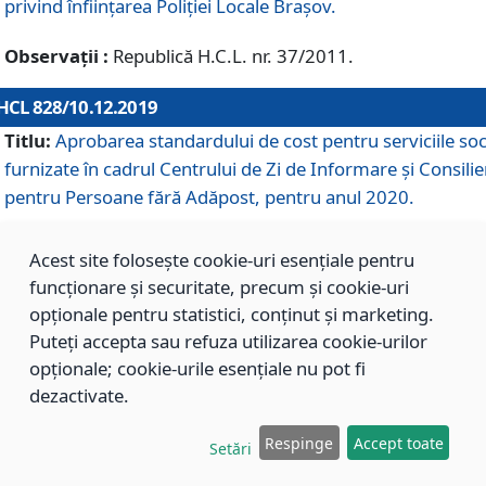
privind înființarea Poliției Locale Brașov.
Observații :
Republică H.C.L. nr. 37/2011.
HCL 828/10.12.2019
Titlu:
Aprobarea standardului de cost pentru serviciile soc
furnizate în cadrul Centrului de Zi de Informare și Consilie
pentru Persoane fără Adăpost, pentru anul 2020.
Acest site folosește cookie-uri esențiale pentru
HCL 827/10.12.2019
funcționare și securitate, precum și cookie-uri
Titlu:
Aprobarea standardului de cost pentru serviciile soc
opționale pentru statistici, conținut și marketing.
furnizate în cadrul Centrului Rezidențial pentru Persoane 
Puteți accepta sau refuza utilizarea cookie-urilor
Adăpost, pentru anul 2020.
opționale; cookie-urile esențiale nu pot fi
dezactivate.
HCL 826/10.12.2019
Respinge
Accept toate
Setări
Titlu:
Aprobarea standardului de cost pentru serviciile soc