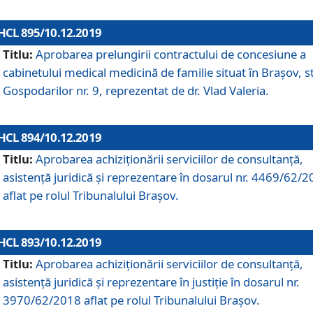
HCL 895/10.12.2019
Titlu:
Aprobarea prelungirii contractului de concesiune a
cabinetului medical medicină de familie situat în Braşov, st
Gospodarilor nr. 9, reprezentat de dr. Vlad Valeria.
HCL 894/10.12.2019
Titlu:
Aprobarea achiziţionării serviciilor de consultanţă,
asistenţă juridică şi reprezentare în dosarul nr. 4469/62/
aflat pe rolul Tribunalului Braşov.
HCL 893/10.12.2019
Titlu:
Aprobarea achiziţionării serviciilor de consultanţă,
asistenţă juridică şi reprezentare în justiţie în dosarul nr.
3970/62/2018 aflat pe rolul Tribunalului Braşov.