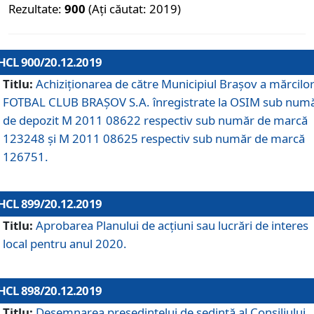
Rezultate:
900
(Ați căutat: 2019)
HCL 900/20.12.2019
Titlu:
Achiziționarea de către Municipiul Brașov a mărcilo
FOTBAL CLUB BRAȘOV S.A. înregistrate la OSIM sub num
de depozit M 2011 08622 respectiv sub număr de marcă
123248 și M 2011 08625 respectiv sub număr de marcă
126751.
HCL 899/20.12.2019
Titlu:
Aprobarea Planului de acţiuni sau lucrări de interes
local pentru anul 2020.
HCL 898/20.12.2019
Titlu:
Desemnarea preşedintelui de şedinţă al Consiliului