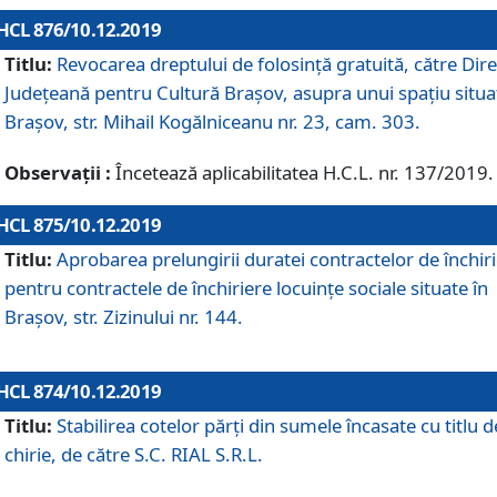
HCL 876/10.12.2019
Titlu:
Revocarea dreptului de folosinţă gratuită, către Dire
Judeţeană pentru Cultură Braşov, asupra unui spaţiu situa
Braşov, str. Mihail Kogălniceanu nr. 23, cam. 303.
Observații :
Încetează aplicabilitatea H.C.L. nr. 137/2019.
HCL 875/10.12.2019
Titlu:
Aprobarea prelungirii duratei contractelor de închir
pentru contractele de închiriere locuinţe sociale situate în
Braşov, str. Zizinului nr. 144.
HCL 874/10.12.2019
Titlu:
Stabilirea cotelor părți din sumele încasate cu titlu d
chirie, de către S.C. RIAL S.R.L.