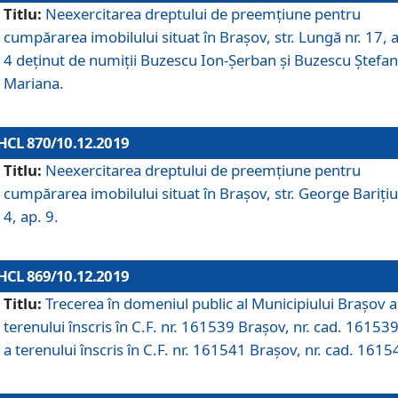
Titlu:
Neexercitarea dreptului de preemţiune pentru
cumpărarea imobilului situat în Braşov, str. Lungă nr. 17, 
4 deţinut de numiţii Buzescu Ion-Şerban și Buzescu Ştefan
Mariana.
HCL 870/10.12.2019
Titlu:
Neexercitarea dreptului de preemţiune pentru
cumpărarea imobilului situat în Braşov, str. George Bariţiu
4, ap. 9.
HCL 869/10.12.2019
Titlu:
Trecerea în domeniul public al Municipiului Braşov a
terenului înscris în C.F. nr. 161539 Brașov, nr. cad. 161539
a terenului înscris în C.F. nr. 161541 Brașov, nr. cad. 1615