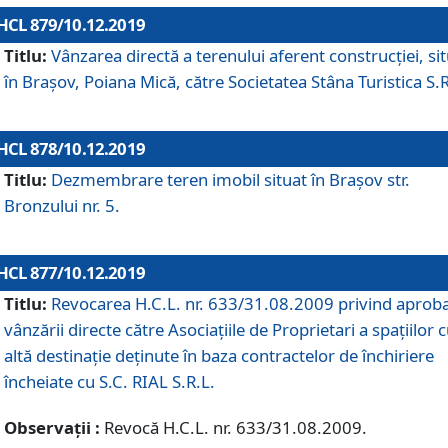
HCL 879/10.12.2019
Titlu:
Vânzarea directă a terenului aferent construcției, si
în Brașov, Poiana Mică, către Societatea Stâna Turistica S.R
HCL 878/10.12.2019
Titlu:
Dezmembrare teren imobil situat în Brașov str.
Bronzului nr. 5.
HCL 877/10.12.2019
Titlu:
Revocarea H.C.L. nr. 633/31.08.2009 privind aprob
vânzării directe către Asociațiile de Proprietari a spațiilor 
altă destinație deținute în baza contractelor de închiriere
încheiate cu S.C. RIAL S.R.L.
Observații :
Revocă H.C.L. nr. 633/31.08.2009.