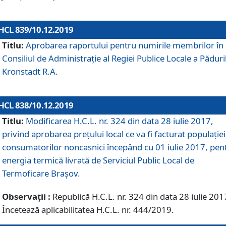
HCL 839/10.12.2019
Titlu:
Aprobarea raportului pentru numirile membrilor în
Consiliul de Administraţie al Regiei Publice Locale a Păduri
Kronstadt R.A.
HCL 838/10.12.2019
Titlu:
Modificarea H.C.L. nr. 324 din data 28 iulie 2017,
privind aprobarea preţului local ce va fi facturat populaţiei
consumatorilor noncasnici începând cu 01 iulie 2017, pen
energia termică livrată de Serviciul Public Local de
Termoficare Braşov.
Observații :
Republică H.C.L. nr. 324 din data 28 iulie 201
Încetează aplicabilitatea H.C.L. nr. 444/2019.