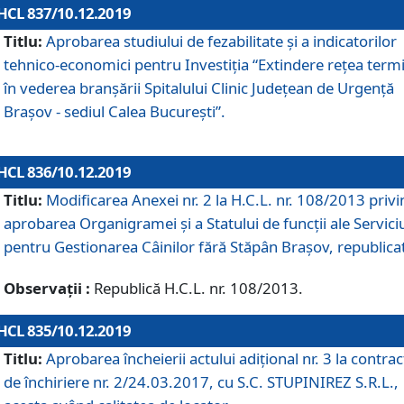
HCL 837/10.12.2019
Titlu:
Aprobarea studiului de fezabilitate și a indicatorilor
tehnico-economici pentru Investiția “Extindere rețea term
în vederea branșării Spitalului Clinic Județean de Urgență
Brașov - sediul Calea București”.
HCL 836/10.12.2019
Titlu:
Modificarea Anexei nr. 2 la H.C.L. nr. 108/2013 priv
aprobarea Organigramei şi a Statului de funcții ale Serviciu
pentru Gestionarea Câinilor fără Stăpân Brașov, republica
Observații :
Republică H.C.L. nr. 108/2013.
HCL 835/10.12.2019
Titlu:
Aprobarea încheierii actului adițional nr. 3 la contrac
de închiriere nr. 2/24.03.2017, cu S.C. STUPINIREZ S.R.L.,