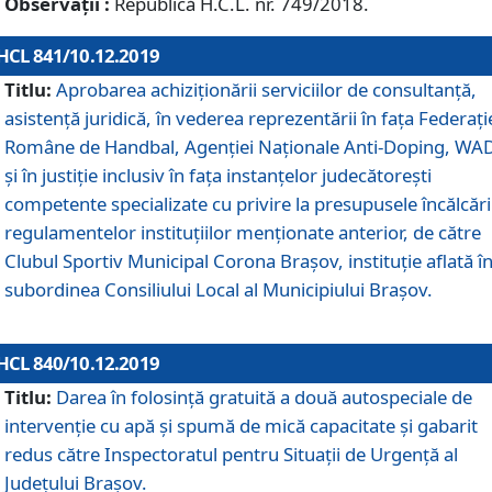
Observații :
Republică H.C.L. nr. 749/2018.
HCL 841/10.12.2019
Titlu:
Aprobarea achiziționării serviciilor de consultanță,
asistență juridică, în vederea reprezentării în fața Federați
Române de Handbal, Agenției Naționale Anti-Doping, WA
și în justiție inclusiv în fața instanțelor judecătorești
competente specializate cu privire la presupusele încălcări
regulamentelor instituțiilor menționate anterior, de către
Clubul Sportiv Municipal Corona Braşov, instituție aflată î
subordinea Consiliului Local al Municipiului Brașov.
HCL 840/10.12.2019
Titlu:
Darea în folosință gratuită a două autospeciale de
intervenție cu apă și spumă de mică capacitate și gabarit
redus către Inspectoratul pentru Situaţii de Urgenţă al
Judeţului Brașov.