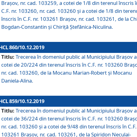
Brașov, nr. cad. 103259, a cotei de 1/8 din terenul înscris î
C.F. nr. 103260, nr. cad. 103260 și a cotei de 1/8 din teren
înscris în C.F. nr. 103261 Brașov, nr. cad. 103261, de la Chi
Bogdan-Constantin și Chiriță Ștefănica-Niculina.
HCL 860/10.12.2019
Titlu:
Trecerea în domeniul public al Municipiului Braşov a
cotei de 20/224 din terenul înscris în C.F. nr. 103260 Braș
nr. cad. 103260, de la Mocanu Marian-Robert și Mocanu
Daniela-Alina.
HCL 859/10.12.2019
Titlu:
Trecerea în domeniul public al Municipiului Braşov a
cotei de 36/224 din terenul înscris în C.F. nr. 103260 Braș
nr. cad. 103260 și a cotei de 9/48 din terenul înscris în C.F.
103261 Brașov, nr. cad. 103261, de la Spiridon Neculai-