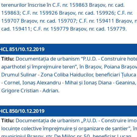
terenurilor înscrise în C.F. nr. 159863 Brașov, nr. cad.
159863; C.F. nr. 159926 Brașov, nr. cad. 159926; C.F. nr.
159707 Brașov, nr. cad. 159707; C.F. nr. 159411 Brașov, n
cad. 159411; C.F. nr. 159779 Brașov, nr. cad. 159779.
HCL 851/10.12.2019
Titlu:
Documentaţia de urbanism “P.U.D. - Construire hote
aparthotel şi împrejmuire teren”, în Braşov, Poiana Braşov
Drumul Sulinar - Zona Coliba Haiducilor, beneficiari Ţuluca
- Cornel, Ionaş Alexandru - Mihai şi Ionaş Diana - Geanina,
Grigore Cristian - Adrian.
HCL 850/10.12.2019
Titlu:
Documentaţia de urbanism „P.U.D. - Construire imo
locuințe colective împrejmuire și organizare de șantier”, î
municipiul Braşov, str. De Mijloc nr. 50, beneficiar Lucan