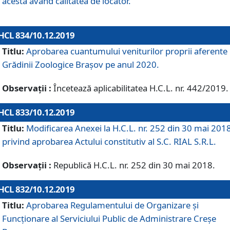
acesta având calitatea de locator.
HCL 834/10.12.2019
Titlu:
Aprobarea cuantumului veniturilor proprii aferente
Grădinii Zoologice Braşov pe anul 2020.
Observații :
Încetează aplicabilitatea H.C.L. nr. 442/2019.
HCL 833/10.12.2019
Titlu:
Modificarea Anexei la H.C.L. nr. 252 din 30 mai 201
privind aprobarea Actului constitutiv al S.C. RIAL S.R.L.
Observații :
Republică H.C.L. nr. 252 din 30 mai 2018.
HCL 832/10.12.2019
Titlu:
Aprobarea Regulamentului de Organizare și
Funcționare al Serviciului Public de Administrare Creșe