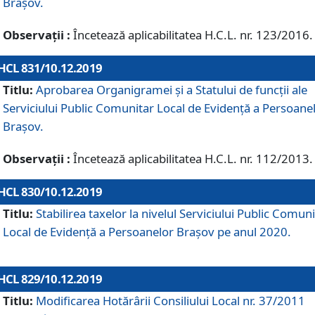
Brașov.
Observații :
Încetează aplicabilitatea H.C.L. nr. 123/2016.
HCL 831/10.12.2019
Titlu:
Aprobarea Organigramei și a Statului de funcții ale
Serviciului Public Comunitar Local de Evidență a Persoane
Brașov.
Observații :
Încetează aplicabilitatea H.C.L. nr. 112/2013.
HCL 830/10.12.2019
Titlu:
Stabilirea taxelor la nivelul Serviciului Public Comun
Local de Evidenţă a Persoanelor Braşov pe anul 2020.
HCL 829/10.12.2019
Titlu:
Modificarea Hotărârii Consiliului Local nr. 37/2011