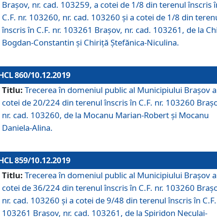
Brașov, nr. cad. 103259, a cotei de 1/8 din terenul înscris î
C.F. nr. 103260, nr. cad. 103260 și a cotei de 1/8 din teren
înscris în C.F. nr. 103261 Brașov, nr. cad. 103261, de la Chi
Bogdan-Constantin și Chiriță Ștefănica-Niculina.
HCL 860/10.12.2019
Titlu:
Trecerea în domeniul public al Municipiului Braşov a
cotei de 20/224 din terenul înscris în C.F. nr. 103260 Braș
nr. cad. 103260, de la Mocanu Marian-Robert și Mocanu
Daniela-Alina.
HCL 859/10.12.2019
Titlu:
Trecerea în domeniul public al Municipiului Braşov a
cotei de 36/224 din terenul înscris în C.F. nr. 103260 Braș
nr. cad. 103260 și a cotei de 9/48 din terenul înscris în C.F.
103261 Brașov, nr. cad. 103261, de la Spiridon Neculai-