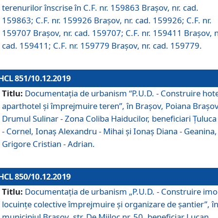
terenurilor înscrise în C.F. nr. 159863 Brașov, nr. cad.
159863; C.F. nr. 159926 Brașov, nr. cad. 159926; C.F. nr.
159707 Brașov, nr. cad. 159707; C.F. nr. 159411 Brașov, n
cad. 159411; C.F. nr. 159779 Brașov, nr. cad. 159779.
HCL 851/10.12.2019
Titlu:
Documentaţia de urbanism “P.U.D. - Construire hote
aparthotel şi împrejmuire teren”, în Braşov, Poiana Braşov
Drumul Sulinar - Zona Coliba Haiducilor, beneficiari Ţuluca
- Cornel, Ionaş Alexandru - Mihai şi Ionaş Diana - Geanina,
Grigore Cristian - Adrian.
HCL 850/10.12.2019
Titlu:
Documentaţia de urbanism „P.U.D. - Construire imo
locuințe colective împrejmuire și organizare de șantier”, î
municipiul Braşov, str. De Mijloc nr. 50, beneficiar Lucan