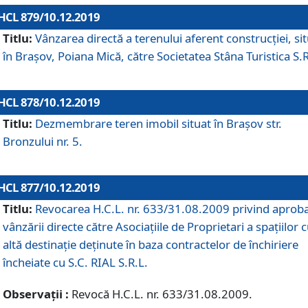
HCL 879/10.12.2019
Titlu:
Vânzarea directă a terenului aferent construcției, si
în Brașov, Poiana Mică, către Societatea Stâna Turistica S.R
HCL 878/10.12.2019
Titlu:
Dezmembrare teren imobil situat în Brașov str.
Bronzului nr. 5.
HCL 877/10.12.2019
Titlu:
Revocarea H.C.L. nr. 633/31.08.2009 privind aprob
vânzării directe către Asociațiile de Proprietari a spațiilor 
altă destinație deținute în baza contractelor de închiriere
încheiate cu S.C. RIAL S.R.L.
Observații :
Revocă H.C.L. nr. 633/31.08.2009.