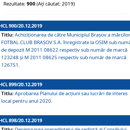
Rezultate:
900
(Ați căutat: 2019)
HCL 900/20.12.2019
Titlu:
Achiziționarea de către Municipiul Brașov a mărcilo
FOTBAL CLUB BRAȘOV S.A. înregistrate la OSIM sub num
de depozit M 2011 08622 respectiv sub număr de marcă
123248 și M 2011 08625 respectiv sub număr de marcă
126751.
HCL 899/20.12.2019
Titlu:
Aprobarea Planului de acţiuni sau lucrări de interes
local pentru anul 2020.
HCL 898/20.12.2019
Titlu:
Desemnarea preşedintelui de şedinţă al Consiliului