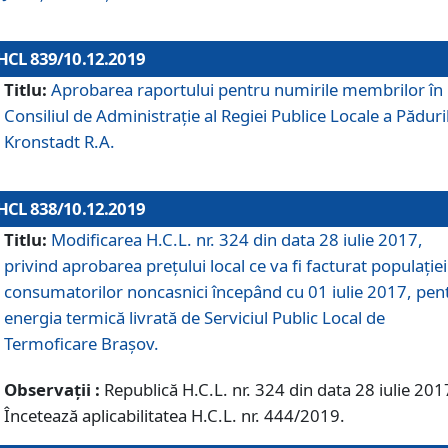
HCL 839/10.12.2019
Titlu:
Aprobarea raportului pentru numirile membrilor în
Consiliul de Administraţie al Regiei Publice Locale a Păduri
Kronstadt R.A.
HCL 838/10.12.2019
Titlu:
Modificarea H.C.L. nr. 324 din data 28 iulie 2017,
privind aprobarea preţului local ce va fi facturat populaţiei
consumatorilor noncasnici începând cu 01 iulie 2017, pen
energia termică livrată de Serviciul Public Local de
Termoficare Braşov.
Observații :
Republică H.C.L. nr. 324 din data 28 iulie 201
Încetează aplicabilitatea H.C.L. nr. 444/2019.