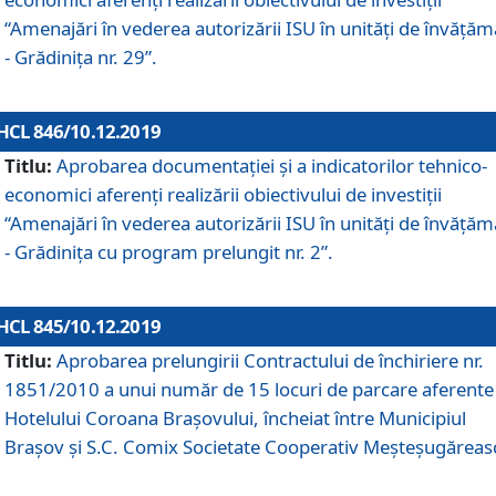
“Amenajări în vederea autorizării ISU în unități de învăță
- Grădinița nr. 29”.
HCL 846/10.12.2019
Titlu:
Aprobarea documentației și a indicatorilor tehnico-
economici aferenți realizării obiectivului de investiții
“Amenajări în vederea autorizării ISU în unități de învăță
- Grădinița cu program prelungit nr. 2”.
HCL 845/10.12.2019
Titlu:
Aprobarea prelungirii Contractului de închiriere nr.
1851/2010 a unui număr de 15 locuri de parcare aferente
Hotelului Coroana Brașovului, încheiat între Municipiul
Braşov şi S.C. Comix Societate Cooperativ Meşteşugăreas