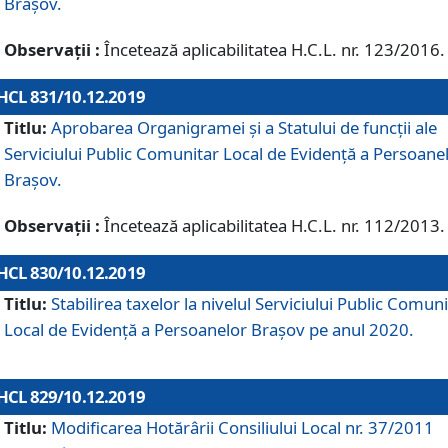
Brașov.
Observații :
Încetează aplicabilitatea H.C.L. nr. 123/2016.
HCL 831/10.12.2019
Titlu:
Aprobarea Organigramei și a Statului de funcții ale
Serviciului Public Comunitar Local de Evidență a Persoane
Brașov.
Observații :
Încetează aplicabilitatea H.C.L. nr. 112/2013.
HCL 830/10.12.2019
Titlu:
Stabilirea taxelor la nivelul Serviciului Public Comun
Local de Evidenţă a Persoanelor Braşov pe anul 2020.
HCL 829/10.12.2019
Titlu:
Modificarea Hotărârii Consiliului Local nr. 37/2011