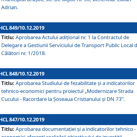
Adrian.
HCL 849/10.12.2019
Titlu:
Aprobarea Actului adiţional nr. 1 la Contractul de
Delegare a Gestiunii Serviciului de Transport Public Local 
Călători nr. 1/2018.
HCL 848/10.12.2019
Titlu:
Aprobarea Studiului de fezabilitate şi a indicatorilor
tehnico-economici pentru proiectul „Modernizare Strada
Cucului - Racordare la Șoseaua Cristianului și DN 73”.
HCL 847/10.12.2019
Titlu:
Aprobarea documentației și a indicatorilor tehnico -
economici aferenți realizării obiectivului de investiții