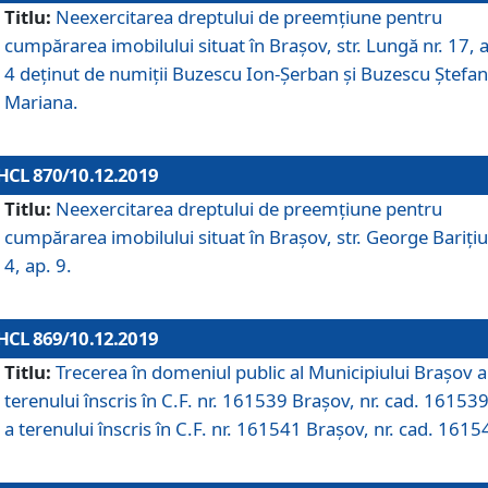
Titlu:
Neexercitarea dreptului de preemţiune pentru
cumpărarea imobilului situat în Braşov, str. Lungă nr. 17, 
4 deţinut de numiţii Buzescu Ion-Şerban și Buzescu Ştefan
Mariana.
HCL 870/10.12.2019
Titlu:
Neexercitarea dreptului de preemţiune pentru
cumpărarea imobilului situat în Braşov, str. George Bariţiu
4, ap. 9.
HCL 869/10.12.2019
Titlu:
Trecerea în domeniul public al Municipiului Braşov a
terenului înscris în C.F. nr. 161539 Brașov, nr. cad. 161539
a terenului înscris în C.F. nr. 161541 Brașov, nr. cad. 1615