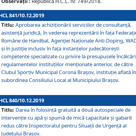
Observații :
Republică H.C.L. nr. 749/2018.
HCL 841/10.12.2019
Titlu:
Aprobarea achiziționării serviciilor de consultanță,
asistență juridică, în vederea reprezentării în fața Federați
Române de Handbal, Agenției Naționale Anti-Doping, WA
și în justiție inclusiv în fața instanțelor judecătorești
competente specializate cu privire la presupusele încălcări
regulamentelor instituțiilor menționate anterior, de către
Clubul Sportiv Municipal Corona Braşov, instituție aflată î
subordinea Consiliului Local al Municipiului Brașov.
HCL 840/10.12.2019
Titlu:
Darea în folosință gratuită a două autospeciale de
intervenție cu apă și spumă de mică capacitate și gabarit
redus către Inspectoratul pentru Situaţii de Urgenţă al
Judeţului Brașov.