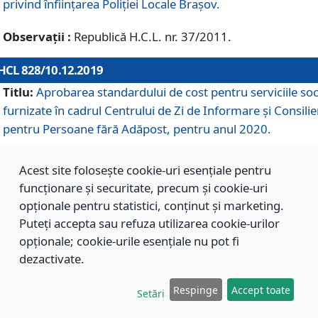
privind înființarea Poliției Locale Brașov.
Observații :
Republică H.C.L. nr. 37/2011.
HCL 828/10.12.2019
Titlu:
Aprobarea standardului de cost pentru serviciile soc
furnizate în cadrul Centrului de Zi de Informare și Consilie
pentru Persoane fără Adăpost, pentru anul 2020.
Acest site folosește cookie-uri esențiale pentru
HCL 827/10.12.2019
funcționare și securitate, precum și cookie-uri
Titlu:
Aprobarea standardului de cost pentru serviciile soc
opționale pentru statistici, conținut și marketing.
furnizate în cadrul Centrului Rezidențial pentru Persoane 
Puteți accepta sau refuza utilizarea cookie-urilor
Adăpost, pentru anul 2020.
opționale; cookie-urile esențiale nu pot fi
dezactivate.
HCL 826/10.12.2019
Respinge
Accept toate
Setări
Titlu:
Aprobarea standardului de cost pentru serviciile soc