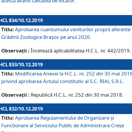
acesta având calitatea de locator.
HCL 834/10.12.2019
Titlu:
Aprobarea cuantumului veniturilor proprii aferente
Grădinii Zoologice Braşov pe anul 2020.
Observații :
Încetează aplicabilitatea H.C.L. nr. 442/2019.
HCL 833/10.12.2019
Titlu:
Modificarea Anexei la H.C.L. nr. 252 din 30 mai 201
privind aprobarea Actului constitutiv al S.C. RIAL S.R.L.
Observații :
Republică H.C.L. nr. 252 din 30 mai 2018.
HCL 832/10.12.2019
Titlu:
Aprobarea Regulamentului de Organizare și
Funcționare al Serviciului Public de Administrare Creșe