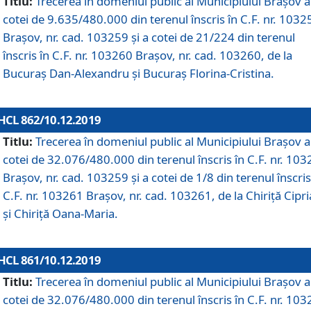
Titlu:
Trecerea în domeniul public al Municipiului Braşov a
cotei de 9.635/480.000 din terenul înscris în C.F. nr. 1032
Brașov, nr. cad. 103259 și a cotei de 21/224 din terenul
înscris în C.F. nr. 103260 Brașov, nr. cad. 103260, de la
Bucuraș Dan-Alexandru și Bucuraș Florina-Cristina.
HCL 862/10.12.2019
Titlu:
Trecerea în domeniul public al Municipiului Braşov a
cotei de 32.076/480.000 din terenul înscris în C.F. nr. 10
Brașov, nr. cad. 103259 și a cotei de 1/8 din terenul înscris
C.F. nr. 103261 Brașov, nr. cad. 103261, de la Chiriță Cipr
și Chiriță Oana-Maria.
HCL 861/10.12.2019
Titlu:
Trecerea în domeniul public al Municipiului Braşov a
cotei de 32.076/480.000 din terenul înscris în C.F. nr. 10