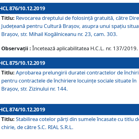
HCL 876/10.12.2019
Titlu:
Revocarea dreptului de folosinţă gratuită, către Dire
Judeţeană pentru Cultură Braşov, asupra unui spaţiu situa
Braşov, str. Mihail Kogălniceanu nr. 23, cam. 303.
Observații :
Încetează aplicabilitatea H.C.L. nr. 137/2019.
HCL 875/10.12.2019
Titlu:
Aprobarea prelungirii duratei contractelor de închir
pentru contractele de închiriere locuinţe sociale situate în
Braşov, str. Zizinului nr. 144.
HCL 874/10.12.2019
Titlu:
Stabilirea cotelor părți din sumele încasate cu titlu d
chirie, de către S.C. RIAL S.R.L.