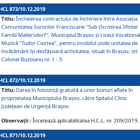
HCL 873/10.12.2019
Titlu:
Încheierea contractului de închiriere între Asociația
Comunitatea Surorilor Franciscane "Sub Ocrotirea Sfintei
Familii Mallersdorf", Municipiul Braşov şi Liceul Vocaționa
Muzică "Tudor Ciortea", pentru imobilul unde unitatea de
învățământ îşi desfăşoară activitatea, situat în Braşov, str.
Colonel Buzoianu nr. 1 - 3.
HCL 872/10.12.2019
Titlu:
Darea în folosinţă gratuită a unor bunuri aflate în
proprietatea Municipiului Braşov, către Spitalul Clinic
Judeţean de Urgenţă Braşov.
Observații :
Încetează aplicabilitatea H.C.L. nr. 209/2019.
HCL 871/10.12.2019