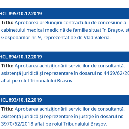
HCL 895/10.12.2019
Titlu:
Aprobarea prelungirii contractului de concesiune a
cabinetului medical medicină de familie situat în Braşov, st
Gospodarilor nr. 9, reprezentat de dr. Vlad Valeria.
HCL 894/10.12.2019
Titlu:
Aprobarea achiziţionării serviciilor de consultanţă,
asistenţă juridică şi reprezentare în dosarul nr. 4469/62/
aflat pe rolul Tribunalului Braşov.
HCL 893/10.12.2019
Titlu:
Aprobarea achiziţionării serviciilor de consultanţă,
asistenţă juridică şi reprezentare în justiţie în dosarul nr.
3970/62/2018 aflat pe rolul Tribunalului Braşov.