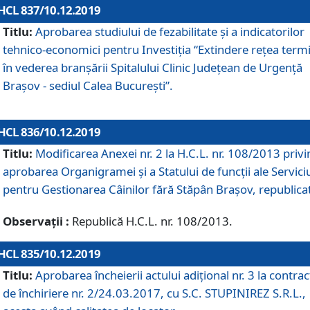
HCL 837/10.12.2019
Titlu:
Aprobarea studiului de fezabilitate și a indicatorilor
tehnico-economici pentru Investiția “Extindere rețea term
în vederea branșării Spitalului Clinic Județean de Urgență
Brașov - sediul Calea București”.
HCL 836/10.12.2019
Titlu:
Modificarea Anexei nr. 2 la H.C.L. nr. 108/2013 priv
aprobarea Organigramei şi a Statului de funcții ale Serviciu
pentru Gestionarea Câinilor fără Stăpân Brașov, republica
Observații :
Republică H.C.L. nr. 108/2013.
HCL 835/10.12.2019
Titlu:
Aprobarea încheierii actului adițional nr. 3 la contrac
de închiriere nr. 2/24.03.2017, cu S.C. STUPINIREZ S.R.L.,