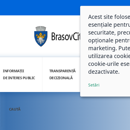
Acest site folos
esențiale pentru
securitate, prec
opționale pentru 
marketing. Pute
utilizarea cooki
cookie-urile ese
dezactivate.
INFORMAȚII
TRANSPARENȚĂ
INTEGRITATE
DE INTERES PUBLIC
DECIZIONALĂ
INSTITUȚIONALĂ
Setări
CAUTĂ