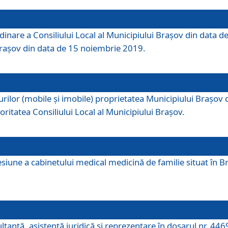
dinare a Consiliului Local al Municipiului Brașov din data de
 Brașov din data de 15 noiembrie 2019.
or (mobile și imobile) proprietatea Municipiului Brașov de că
oritatea Consiliului Local al Municipiului Brașov.
iune a cabinetului medical medicină de familie situat în Bra
ultanţă, asistenţă juridică şi reprezentare în dosarul nr. 44