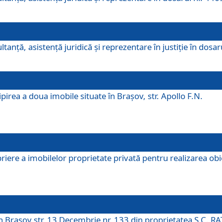
ltanţă, asistenţă juridică şi reprezentare în justiţie în dosa
irea a doua imobile situate în Brașov, str. Apollo F.N.
ere a imobilelor proprietate privată pentru realizarea obiect
în Brașov str. 13 Decembrie nr. 133 din proprietatea S.C. RA