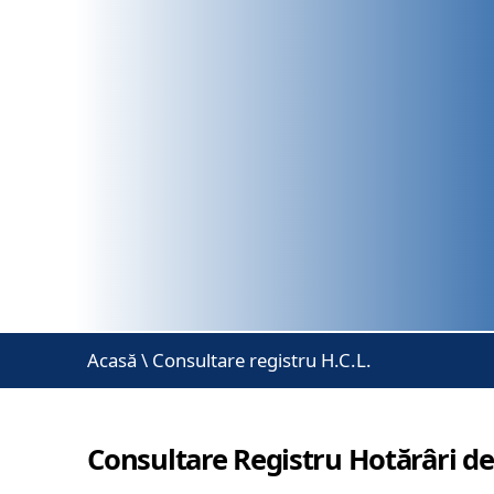
Acasă
\
Consultare registru H.C.L.
Consultare Registru Hotărâri de