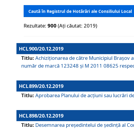
Caută în Registrul de Hotărâri ale Consiliului Local
Rezultate:
900
(Ați căutat: 2019)
HCL 900/20.12.2019
Titlu:
Achiziționarea de către Municipiul Brașov
număr de marcă 123248 și M 2011 08625 respec
HCL 899/20.12.2019
Titlu:
Aprobarea Planului de acţiuni sau lucrări d
HCL 898/20.12.2019
Titlu:
Desemnarea preşedintelui de şedinţă al Cons