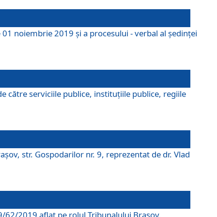
 01 noiembrie 2019 și a procesului - verbal al ședinței
tre serviciile publice, instituțiile publice, regiile
şov, str. Gospodarilor nr. 9, reprezentat de dr. Vlad
69/62/2019 aflat pe rolul Tribunalului Braşov.