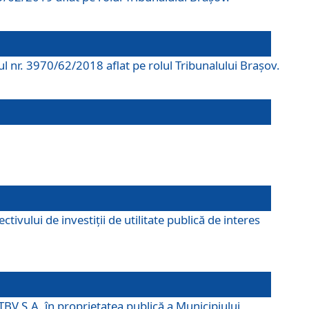
rul nr. 3970/62/2018 aflat pe rolul Tribunalului Braşov.
ivului de investiții de utilitate publică de interes
TBV S.A. în proprietatea publică a Municipiului