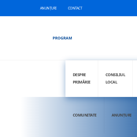
ANUNȚURI
CONTACT
PROGRAM
DESPRE
CONSILIUL
PRIMĂRIE
LOCAL
COMUNITATE
ANUNȚURI