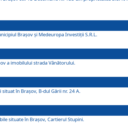
icipiul Brașov și Medeuropa Investiții S.R.L.
şov a imobilului strada Vânătorului.
 situat în Brașov, B-dul Gării nr. 24 A.
ile situate în Braşov, Cartierul Stupini.