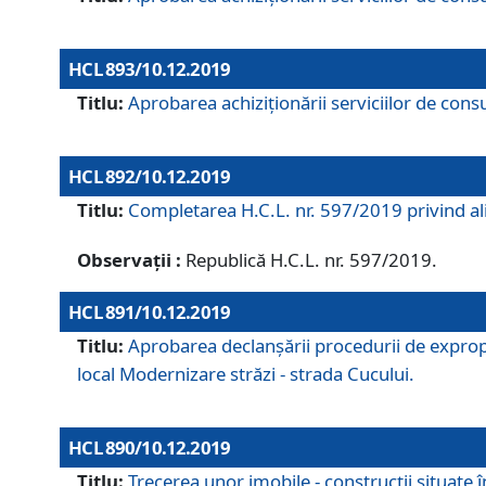
HCL 893/10.12.2019
Titlu:
Aprobarea achiziţionării serviciilor de consu
HCL 892/10.12.2019
Titlu:
Completarea H.C.L. nr. 597/2019 privind alip
Observații :
Republică H.C.L. nr. 597/2019.
HCL 891/10.12.2019
Titlu:
Aprobarea declanșării procedurii de expropri
local Modernizare străzi - strada Cucului.
HCL 890/10.12.2019
Titlu:
Trecerea unor imobile - construcții situate 