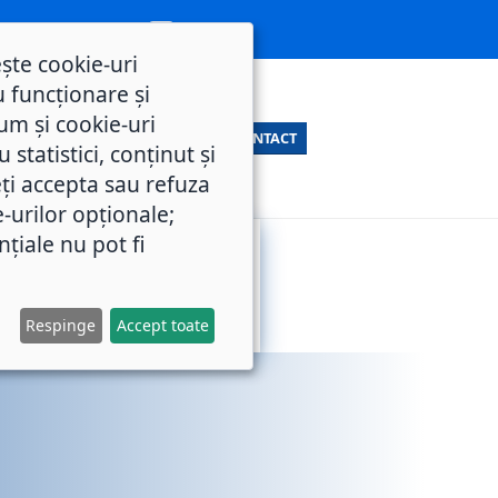
ește cookie-uri
 funcționare și
um și cookie-uri
CONTACT
statistici, conținut și
ți accepta sau refuza
e-urilor opționale;
nțiale nu pot fi
SERVICII
M.O.L.
PUBLICE
Respinge
Accept toate