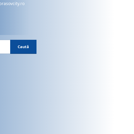
brasovcity.ro
Caută