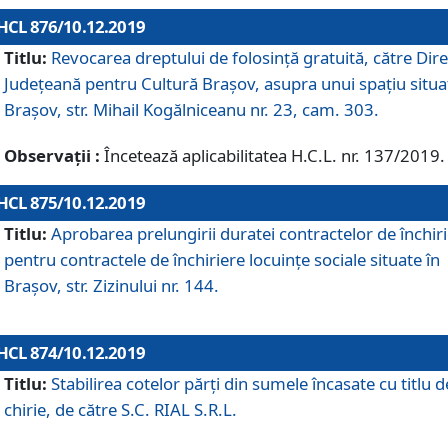
HCL 876/10.12.2019
Titlu:
Revocarea dreptului de folosinţă gratuită, către Dire
Judeţeană pentru Cultură Braşov, asupra unui spaţiu situa
Braşov, str. Mihail Kogălniceanu nr. 23, cam. 303.
Observații :
Încetează aplicabilitatea H.C.L. nr. 137/2019.
HCL 875/10.12.2019
Titlu:
Aprobarea prelungirii duratei contractelor de închir
pentru contractele de închiriere locuinţe sociale situate în
Braşov, str. Zizinului nr. 144.
HCL 874/10.12.2019
Titlu:
Stabilirea cotelor părți din sumele încasate cu titlu d
chirie, de către S.C. RIAL S.R.L.