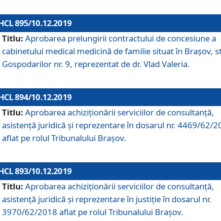
HCL 895/10.12.2019
Titlu:
Aprobarea prelungirii contractului de concesiune a
cabinetului medical medicină de familie situat în Braşov, st
Gospodarilor nr. 9, reprezentat de dr. Vlad Valeria.
HCL 894/10.12.2019
Titlu:
Aprobarea achiziţionării serviciilor de consultanţă,
asistenţă juridică şi reprezentare în dosarul nr. 4469/62/
aflat pe rolul Tribunalului Braşov.
HCL 893/10.12.2019
Titlu:
Aprobarea achiziţionării serviciilor de consultanţă,
asistenţă juridică şi reprezentare în justiţie în dosarul nr.
3970/62/2018 aflat pe rolul Tribunalului Braşov.