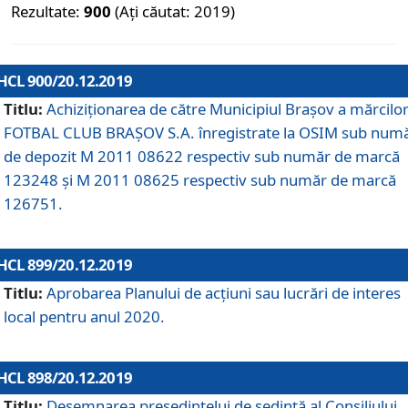
Rezultate:
900
(Ați căutat: 2019)
HCL 900/20.12.2019
Titlu:
Achiziționarea de către Municipiul Brașov a mărcilo
FOTBAL CLUB BRAȘOV S.A. înregistrate la OSIM sub num
de depozit M 2011 08622 respectiv sub număr de marcă
123248 și M 2011 08625 respectiv sub număr de marcă
126751.
HCL 899/20.12.2019
Titlu:
Aprobarea Planului de acţiuni sau lucrări de interes
local pentru anul 2020.
HCL 898/20.12.2019
Titlu:
Desemnarea preşedintelui de şedinţă al Consiliului