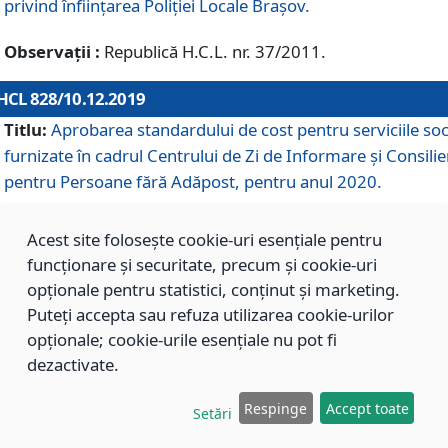
privind înființarea Poliției Locale Brașov.
Observații :
Republică H.C.L. nr. 37/2011.
HCL 828/10.12.2019
Titlu:
Aprobarea standardului de cost pentru serviciile soc
furnizate în cadrul Centrului de Zi de Informare și Consilie
pentru Persoane fără Adăpost, pentru anul 2020.
Acest site folosește cookie-uri esențiale pentru
HCL 827/10.12.2019
funcționare și securitate, precum și cookie-uri
Titlu:
Aprobarea standardului de cost pentru serviciile soc
opționale pentru statistici, conținut și marketing.
furnizate în cadrul Centrului Rezidențial pentru Persoane 
Puteți accepta sau refuza utilizarea cookie-urilor
Adăpost, pentru anul 2020.
opționale; cookie-urile esențiale nu pot fi
dezactivate.
HCL 826/10.12.2019
Respinge
Accept toate
Setări
Titlu:
Aprobarea standardului de cost pentru serviciile soc