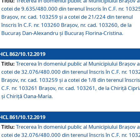
Titlu:
Trecerea în domeniul public al Municipiului Braşov a
cotei de 9.635/480.000 din terenul înscris în C.F. nr. 1032
Brașov, nr. cad. 103259 și a cotei de 21/224 din terenul
înscris în C.F. nr. 103260 Brașov, nr. cad. 103260, de la
Bucuraș Dan-Alexandru și Bucuraș Florina-Cristina.
HCL 862/10.12.2019
Titlu:
Trecerea în domeniul public al Municipiului Braşov a
cotei de 32.076/480.000 din terenul înscris în C.F. nr. 10
Brașov, nr. cad. 103259 și a cotei de 1/8 din terenul înscris
C.F. nr. 103261 Brașov, nr. cad. 103261, de la Chiriță Cipr
și Chiriță Oana-Maria.
HCL 861/10.12.2019
Titlu:
Trecerea în domeniul public al Municipiului Braşov a
cotei de 32.076/480.000 din terenul înscris în C.F. nr. 10