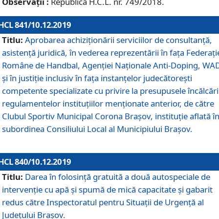
Observații :
Republică H.C.L. nr. 749/2018.
HCL 841/10.12.2019
Titlu:
Aprobarea achiziționării serviciilor de consultanță,
asistență juridică, în vederea reprezentării în fața Federați
Române de Handbal, Agenției Naționale Anti-Doping, WA
și în justiție inclusiv în fața instanțelor judecătorești
competente specializate cu privire la presupusele încălcări
regulamentelor instituțiilor menționate anterior, de către
Clubul Sportiv Municipal Corona Braşov, instituție aflată î
subordinea Consiliului Local al Municipiului Brașov.
HCL 840/10.12.2019
Titlu:
Darea în folosință gratuită a două autospeciale de
intervenție cu apă și spumă de mică capacitate și gabarit
redus către Inspectoratul pentru Situaţii de Urgenţă al
Judeţului Brașov.