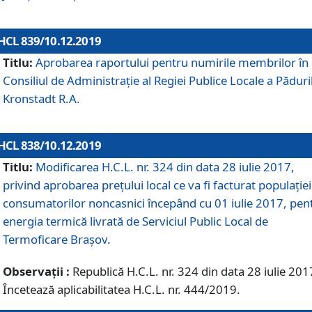
HCL 839/10.12.2019
Titlu:
Aprobarea raportului pentru numirile membrilor în
Consiliul de Administraţie al Regiei Publice Locale a Păduri
Kronstadt R.A.
HCL 838/10.12.2019
Titlu:
Modificarea H.C.L. nr. 324 din data 28 iulie 2017,
privind aprobarea preţului local ce va fi facturat populaţiei
consumatorilor noncasnici începând cu 01 iulie 2017, pen
energia termică livrată de Serviciul Public Local de
Termoficare Braşov.
Observații :
Republică H.C.L. nr. 324 din data 28 iulie 201
Încetează aplicabilitatea H.C.L. nr. 444/2019.