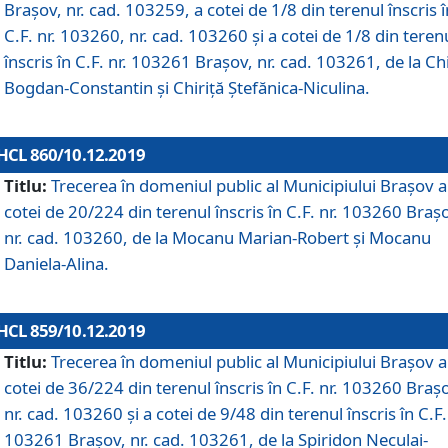
Brașov, nr. cad. 103259, a cotei de 1/8 din terenul înscris î
C.F. nr. 103260, nr. cad. 103260 și a cotei de 1/8 din teren
înscris în C.F. nr. 103261 Brașov, nr. cad. 103261, de la Chi
Bogdan-Constantin și Chiriță Ștefănica-Niculina.
HCL 860/10.12.2019
Titlu:
Trecerea în domeniul public al Municipiului Braşov a
cotei de 20/224 din terenul înscris în C.F. nr. 103260 Braș
nr. cad. 103260, de la Mocanu Marian-Robert și Mocanu
Daniela-Alina.
HCL 859/10.12.2019
Titlu:
Trecerea în domeniul public al Municipiului Braşov a
cotei de 36/224 din terenul înscris în C.F. nr. 103260 Braș
nr. cad. 103260 și a cotei de 9/48 din terenul înscris în C.F.
103261 Brașov, nr. cad. 103261, de la Spiridon Neculai-