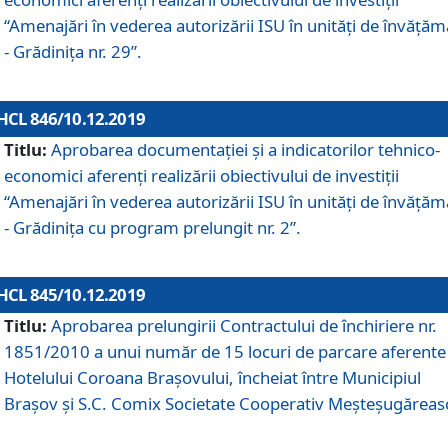
“Amenajări în vederea autorizării ISU în unități de învăță
- Grădinița nr. 29”.
HCL 846/10.12.2019
Titlu:
Aprobarea documentației și a indicatorilor tehnico-
economici aferenți realizării obiectivului de investiții
“Amenajări în vederea autorizării ISU în unități de învăță
- Grădinița cu program prelungit nr. 2”.
HCL 845/10.12.2019
Titlu:
Aprobarea prelungirii Contractului de închiriere nr.
1851/2010 a unui număr de 15 locuri de parcare aferente
Hotelului Coroana Brașovului, încheiat între Municipiul
Braşov şi S.C. Comix Societate Cooperativ Meşteşugăreas