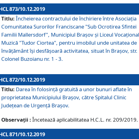
HCL 873/10.12.2019
Titlu:
Încheierea contractului de închiriere între Asociația
Comunitatea Surorilor Franciscane "Sub Ocrotirea Sfintei
Familii Mallersdorf", Municipiul Braşov şi Liceul Vocaționa
Muzică "Tudor Ciortea", pentru imobilul unde unitatea de
învățământ îşi desfăşoară activitatea, situat în Braşov, str.
Colonel Buzoianu nr. 1 - 3.
HCL 872/10.12.2019
Titlu:
Darea în folosinţă gratuită a unor bunuri aflate în
proprietatea Municipiului Braşov, către Spitalul Clinic
Judeţean de Urgenţă Braşov.
Observații :
Încetează aplicabilitatea H.C.L. nr. 209/2019.
HCL 871/10.12.2019