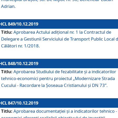
Adrian.
HCL 849/10.12.2019
Titlu:
Aprobarea Actului adiţional nr. 1 la Contractul de
Delegare a Gestiunii Serviciului de Transport Public Local 
Călători nr. 1/2018.
HCL 848/10.12.2019
Titlu:
Aprobarea Studiului de fezabilitate şi a indicatorilor
tehnico-economici pentru proiectul „Modernizare Strada
Cucului - Racordare la Șoseaua Cristianului și DN 73”.
HCL 847/10.12.2019
Titlu:
Aprobarea documentației și a indicatorilor tehnico -
economici aferenți realizării obiectivului de investiții