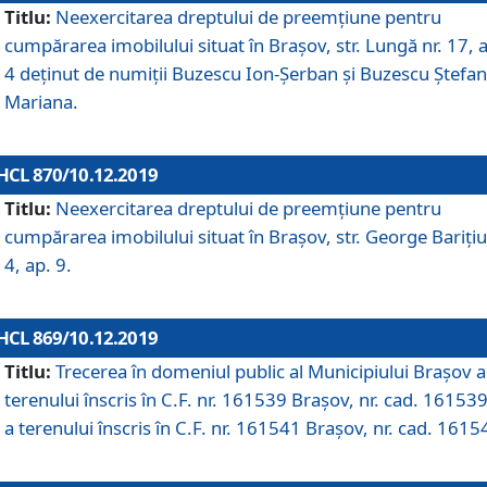
Titlu:
Neexercitarea dreptului de preemţiune pentru
cumpărarea imobilului situat în Braşov, str. Lungă nr. 17, 
4 deţinut de numiţii Buzescu Ion-Şerban și Buzescu Ştefan
Mariana.
HCL 870/10.12.2019
Titlu:
Neexercitarea dreptului de preemţiune pentru
cumpărarea imobilului situat în Braşov, str. George Bariţiu
4, ap. 9.
HCL 869/10.12.2019
Titlu:
Trecerea în domeniul public al Municipiului Braşov a
terenului înscris în C.F. nr. 161539 Brașov, nr. cad. 161539
a terenului înscris în C.F. nr. 161541 Brașov, nr. cad. 1615