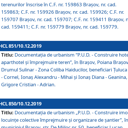
terenurilor înscrise în C.F. nr. 159863 Brașov, nr. cad.
159863; C.F. nr. 159926 Brașov, nr. cad. 159926; C.F. nr.
159707 Brașov, nr. cad. 159707; C.F. nr. 159411 Brașov, n
cad. 159411; C.F. nr. 159779 Brașov, nr. cad. 159779.
HCL 851/10.12.2019
Titlu:
Documentaţia de urbanism “P.U.D. - Construire hote
aparthotel şi împrejmuire teren”, în Braşov, Poiana Braşov
Drumul Sulinar - Zona Coliba Haiducilor, beneficiari Ţuluca
- Cornel, Ionaş Alexandru - Mihai şi Ionaş Diana - Geanina,
Grigore Cristian - Adrian.
HCL 850/10.12.2019
Titlu:
Documentaţia de urbanism „P.U.D. - Construire imo
locuințe colective împrejmuire și organizare de șantier”, î
municipiul Braşov, str. De Mijloc nr. 50, beneficiar Lucan