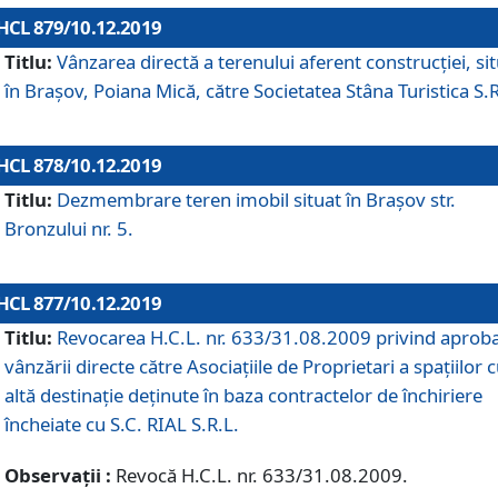
HCL 879/10.12.2019
Titlu:
Vânzarea directă a terenului aferent construcției, si
în Brașov, Poiana Mică, către Societatea Stâna Turistica S.R
HCL 878/10.12.2019
Titlu:
Dezmembrare teren imobil situat în Brașov str.
Bronzului nr. 5.
HCL 877/10.12.2019
Titlu:
Revocarea H.C.L. nr. 633/31.08.2009 privind aprob
vânzării directe către Asociațiile de Proprietari a spațiilor 
altă destinație deținute în baza contractelor de închiriere
încheiate cu S.C. RIAL S.R.L.
Observații :
Revocă H.C.L. nr. 633/31.08.2009.