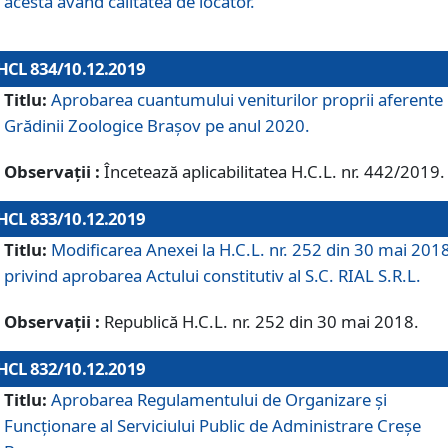
acesta având calitatea de locator.
HCL 834/10.12.2019
Titlu:
Aprobarea cuantumului veniturilor proprii aferente
Grădinii Zoologice Braşov pe anul 2020.
Observații :
Încetează aplicabilitatea H.C.L. nr. 442/2019.
HCL 833/10.12.2019
Titlu:
Modificarea Anexei la H.C.L. nr. 252 din 30 mai 201
privind aprobarea Actului constitutiv al S.C. RIAL S.R.L.
Observații :
Republică H.C.L. nr. 252 din 30 mai 2018.
HCL 832/10.12.2019
Titlu:
Aprobarea Regulamentului de Organizare și
Funcționare al Serviciului Public de Administrare Creșe