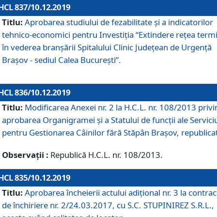
HCL 837/10.12.2019
Titlu:
Aprobarea studiului de fezabilitate și a indicatorilor
tehnico-economici pentru Investiția “Extindere rețea term
în vederea branșării Spitalului Clinic Județean de Urgență
Brașov - sediul Calea București”.
HCL 836/10.12.2019
Titlu:
Modificarea Anexei nr. 2 la H.C.L. nr. 108/2013 priv
aprobarea Organigramei şi a Statului de funcții ale Serviciu
pentru Gestionarea Câinilor fără Stăpân Brașov, republica
Observații :
Republică H.C.L. nr. 108/2013.
HCL 835/10.12.2019
Titlu:
Aprobarea încheierii actului adițional nr. 3 la contrac
de închiriere nr. 2/24.03.2017, cu S.C. STUPINIREZ S.R.L.,