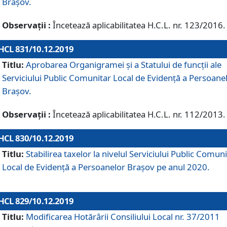
Brașov.
Observații :
Încetează aplicabilitatea H.C.L. nr. 123/2016.
HCL 831/10.12.2019
Titlu:
Aprobarea Organigramei și a Statului de funcții ale
Serviciului Public Comunitar Local de Evidență a Persoane
Brașov.
Observații :
Încetează aplicabilitatea H.C.L. nr. 112/2013.
HCL 830/10.12.2019
Titlu:
Stabilirea taxelor la nivelul Serviciului Public Comun
Local de Evidenţă a Persoanelor Braşov pe anul 2020.
HCL 829/10.12.2019
Titlu:
Modificarea Hotărârii Consiliului Local nr. 37/2011