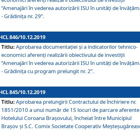
“Amenajări în vederea autorizării ISU în unități de învăță
- Grădinița nr. 29”.
HCL 846/10.12.2019
Titlu:
Aprobarea documentației și a indicatorilor tehnico-
economici aferenți realizării obiectivului de investiții
“Amenajări în vederea autorizării ISU în unități de învăță
- Grădinița cu program prelungit nr. 2”.
HCL 845/10.12.2019
Titlu:
Aprobarea prelungirii Contractului de închiriere nr.
1851/2010 a unui număr de 15 locuri de parcare aferente
Hotelului Coroana Brașovului, încheiat între Municipiul
Braşov şi S.C. Comix Societate Cooperativ Meşteşugăreas