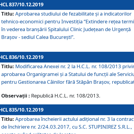
HCL 837/10.12.2019
Titlu:
Aprobarea studiului de fezabilitate și a indicatorilor
tehnico-economici pentru Investiția “Extindere rețea term
în vederea branșării Spitalului Clinic Județean de Urgență
Brașov - sediul Calea București”.
HCL 836/10.12.2019
Titlu:
Modificarea Anexei nr. 2 la H.C.L. nr. 108/2013 priv
aprobarea Organigramei şi a Statului de funcții ale Serviciu
pentru Gestionarea Câinilor fără Stăpân Brașov, republica
Observații :
Republică H.C.L. nr. 108/2013.
HCL 835/10.12.2019
Titlu:
Aprobarea încheierii actului adițional nr. 3 la contrac
de închiriere nr. 2/24.03.2017, cu S.C. STUPINIREZ S.R.L.,