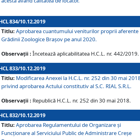
acesta având calitatea de locator.
HCL 834/10.12.2019
Titlu:
Aprobarea cuantumului veniturilor proprii aferente
Grădinii Zoologice Braşov pe anul 2020.
Observații :
Încetează aplicabilitatea H.C.L. nr. 442/2019.
HCL 833/10.12.2019
Titlu:
Modificarea Anexei la H.C.L. nr. 252 din 30 mai 201
privind aprobarea Actului constitutiv al S.C. RIAL S.R.L.
Observații :
Republică H.C.L. nr. 252 din 30 mai 2018.
HCL 832/10.12.2019
Titlu:
Aprobarea Regulamentului de Organizare și
Funcționare al Serviciului Public de Administrare Creșe