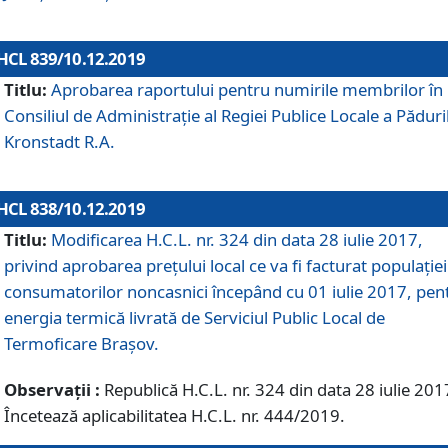
HCL 839/10.12.2019
Titlu:
Aprobarea raportului pentru numirile membrilor în
Consiliul de Administraţie al Regiei Publice Locale a Păduri
Kronstadt R.A.
HCL 838/10.12.2019
Titlu:
Modificarea H.C.L. nr. 324 din data 28 iulie 2017,
privind aprobarea preţului local ce va fi facturat populaţiei
consumatorilor noncasnici începând cu 01 iulie 2017, pen
energia termică livrată de Serviciul Public Local de
Termoficare Braşov.
Observații :
Republică H.C.L. nr. 324 din data 28 iulie 201
Încetează aplicabilitatea H.C.L. nr. 444/2019.