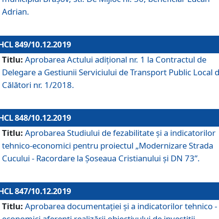
Adrian.
HCL 849/10.12.2019
Titlu:
Aprobarea Actului adiţional nr. 1 la Contractul de
Delegare a Gestiunii Serviciului de Transport Public Local 
Călători nr. 1/2018.
HCL 848/10.12.2019
Titlu:
Aprobarea Studiului de fezabilitate şi a indicatorilor
tehnico-economici pentru proiectul „Modernizare Strada
Cucului - Racordare la Șoseaua Cristianului și DN 73”.
HCL 847/10.12.2019
Titlu:
Aprobarea documentației și a indicatorilor tehnico -
economici aferenți realizării obiectivului de investiții