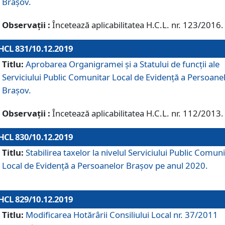
Brașov.
Observații :
Încetează aplicabilitatea H.C.L. nr. 123/2016.
HCL 831/10.12.2019
Titlu:
Aprobarea Organigramei și a Statului de funcții ale
Serviciului Public Comunitar Local de Evidență a Persoane
Brașov.
Observații :
Încetează aplicabilitatea H.C.L. nr. 112/2013.
HCL 830/10.12.2019
Titlu:
Stabilirea taxelor la nivelul Serviciului Public Comun
Local de Evidenţă a Persoanelor Braşov pe anul 2020.
HCL 829/10.12.2019
Titlu:
Modificarea Hotărârii Consiliului Local nr. 37/2011