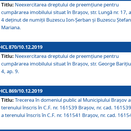
Titlu:
Neexercitarea dreptului de preemţiune pentru
cumpărarea imobilului situat în Braşov, str. Lungă nr. 17, 
4 deţinut de numiţii Buzescu Ion-Şerban și Buzescu Ştefan
Mariana.
HCL 870/10.12.2019
Titlu:
Neexercitarea dreptului de preemţiune pentru
cumpărarea imobilului situat în Braşov, str. George Bariţiu
4, ap. 9.
HCL 869/10.12.2019
Titlu:
Trecerea în domeniul public al Municipiului Braşov a
terenului înscris în C.F. nr. 161539 Brașov, nr. cad. 161539
a terenului înscris în C.F. nr. 161541 Brașov, nr. cad. 1615