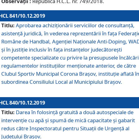
Observații :
Republică H.C.L. nr. 749/2018.
HCL 841/10.12.2019
Titlu:
Aprobarea achiziționării serviciilor de consultanță,
asistență juridică, în vederea reprezentării în fața Federați
Române de Handbal, Agenției Naționale Anti-Doping, WA
și în justiție inclusiv în fața instanțelor judecătorești
competente specializate cu privire la presupusele încălcări
regulamentelor instituțiilor menționate anterior, de către
Clubul Sportiv Municipal Corona Braşov, instituție aflată î
subordinea Consiliului Local al Municipiului Brașov.
HCL 840/10.12.2019
Titlu:
Darea în folosință gratuită a două autospeciale de
intervenție cu apă și spumă de mică capacitate și gabarit
redus către Inspectoratul pentru Situaţii de Urgenţă al
Judeţului Brașov.