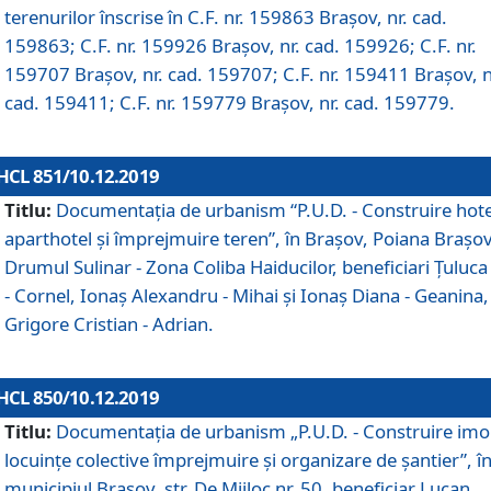
terenurilor înscrise în C.F. nr. 159863 Brașov, nr. cad.
159863; C.F. nr. 159926 Brașov, nr. cad. 159926; C.F. nr.
159707 Brașov, nr. cad. 159707; C.F. nr. 159411 Brașov, n
cad. 159411; C.F. nr. 159779 Brașov, nr. cad. 159779.
HCL 851/10.12.2019
Titlu:
Documentaţia de urbanism “P.U.D. - Construire hote
aparthotel şi împrejmuire teren”, în Braşov, Poiana Braşov
Drumul Sulinar - Zona Coliba Haiducilor, beneficiari Ţuluca
- Cornel, Ionaş Alexandru - Mihai şi Ionaş Diana - Geanina,
Grigore Cristian - Adrian.
HCL 850/10.12.2019
Titlu:
Documentaţia de urbanism „P.U.D. - Construire imo
locuințe colective împrejmuire și organizare de șantier”, î
municipiul Braşov, str. De Mijloc nr. 50, beneficiar Lucan