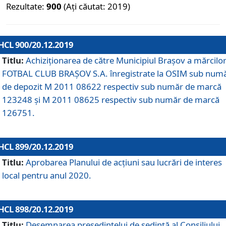
Rezultate:
900
(Ați căutat: 2019)
HCL 900/20.12.2019
Titlu:
Achiziționarea de către Municipiul Brașov a mărcilo
FOTBAL CLUB BRAȘOV S.A. înregistrate la OSIM sub num
de depozit M 2011 08622 respectiv sub număr de marcă
123248 și M 2011 08625 respectiv sub număr de marcă
126751.
HCL 899/20.12.2019
Titlu:
Aprobarea Planului de acţiuni sau lucrări de interes
local pentru anul 2020.
HCL 898/20.12.2019
Titlu:
Desemnarea preşedintelui de şedinţă al Consiliului