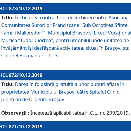
HCL 873/10.12.2019
Titlu:
Încheierea contractului de închiriere între Asociația
Comunitatea Surorilor Franciscane "Sub Ocrotirea Sfintei
Familii Mallersdorf", Municipiul Braşov şi Liceul Vocaționa
Muzică "Tudor Ciortea", pentru imobilul unde unitatea de
învățământ îşi desfăşoară activitatea, situat în Braşov, str.
Colonel Buzoianu nr. 1 - 3.
HCL 872/10.12.2019
Titlu:
Darea în folosinţă gratuită a unor bunuri aflate în
proprietatea Municipiului Braşov, către Spitalul Clinic
Judeţean de Urgenţă Braşov.
Observații :
Încetează aplicabilitatea H.C.L. nr. 209/2019.
HCL 871/10.12.2019