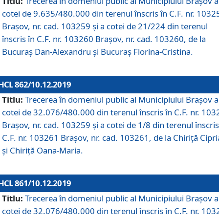
Titlu:
Trecerea în domeniul public al Municipiului Braşov a
cotei de 9.635/480.000 din terenul înscris în C.F. nr. 1032
Brașov, nr. cad. 103259 și a cotei de 21/224 din terenul
înscris în C.F. nr. 103260 Brașov, nr. cad. 103260, de la
Bucuraș Dan-Alexandru și Bucuraș Florina-Cristina.
HCL 862/10.12.2019
Titlu:
Trecerea în domeniul public al Municipiului Braşov a
cotei de 32.076/480.000 din terenul înscris în C.F. nr. 10
Brașov, nr. cad. 103259 și a cotei de 1/8 din terenul înscris
C.F. nr. 103261 Brașov, nr. cad. 103261, de la Chiriță Cipr
și Chiriță Oana-Maria.
HCL 861/10.12.2019
Titlu:
Trecerea în domeniul public al Municipiului Braşov a
cotei de 32.076/480.000 din terenul înscris în C.F. nr. 10