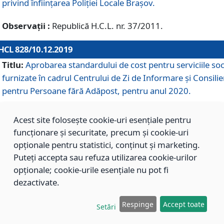
privind înființarea Poliției Locale Brașov.
Observații :
Republică H.C.L. nr. 37/2011.
HCL 828/10.12.2019
Titlu:
Aprobarea standardului de cost pentru serviciile soc
furnizate în cadrul Centrului de Zi de Informare și Consilie
pentru Persoane fără Adăpost, pentru anul 2020.
Acest site folosește cookie-uri esențiale pentru
HCL 827/10.12.2019
funcționare și securitate, precum și cookie-uri
Titlu:
Aprobarea standardului de cost pentru serviciile soc
opționale pentru statistici, conținut și marketing.
furnizate în cadrul Centrului Rezidențial pentru Persoane 
Puteți accepta sau refuza utilizarea cookie-urilor
Adăpost, pentru anul 2020.
opționale; cookie-urile esențiale nu pot fi
dezactivate.
HCL 826/10.12.2019
Respinge
Accept toate
Setări
Titlu:
Aprobarea standardului de cost pentru serviciile soc