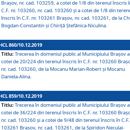
Brașov, nr. cad. 103259, a cotei de 1/8 din terenul înscris î
C.F. nr. 103260, nr. cad. 103260 și a cotei de 1/8 din teren
înscris în C.F. nr. 103261 Brașov, nr. cad. 103261, de la Chi
Bogdan-Constantin și Chiriță Ștefănica-Niculina.
HCL 860/10.12.2019
Titlu:
Trecerea în domeniul public al Municipiului Braşov a
cotei de 20/224 din terenul înscris în C.F. nr. 103260 Braș
nr. cad. 103260, de la Mocanu Marian-Robert și Mocanu
Daniela-Alina.
HCL 859/10.12.2019
Titlu:
Trecerea în domeniul public al Municipiului Braşov a
cotei de 36/224 din terenul înscris în C.F. nr. 103260 Braș
nr. cad. 103260 și a cotei de 9/48 din terenul înscris în C.F.
103261 Brașov, nr. cad. 103261, de la Spiridon Neculai-