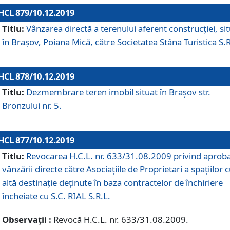
HCL 879/10.12.2019
Titlu:
Vânzarea directă a terenului aferent construcției, si
în Brașov, Poiana Mică, către Societatea Stâna Turistica S.R
HCL 878/10.12.2019
Titlu:
Dezmembrare teren imobil situat în Brașov str.
Bronzului nr. 5.
HCL 877/10.12.2019
Titlu:
Revocarea H.C.L. nr. 633/31.08.2009 privind aprob
vânzării directe către Asociațiile de Proprietari a spațiilor 
altă destinație deținute în baza contractelor de închiriere
încheiate cu S.C. RIAL S.R.L.
Observații :
Revocă H.C.L. nr. 633/31.08.2009.