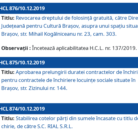
HCL 876/10.12.2019
Titlu:
Revocarea dreptului de folosinţă gratuită, către Dire
Judeţeană pentru Cultură Braşov, asupra unui spaţiu situa
Braşov, str. Mihail Kogălniceanu nr. 23, cam. 303.
Observații :
Încetează aplicabilitatea H.C.L. nr. 137/2019.
HCL 875/10.12.2019
Titlu:
Aprobarea prelungirii duratei contractelor de închir
pentru contractele de închiriere locuinţe sociale situate în
Braşov, str. Zizinului nr. 144.
HCL 874/10.12.2019
Titlu:
Stabilirea cotelor părți din sumele încasate cu titlu d
chirie, de către S.C. RIAL S.R.L.