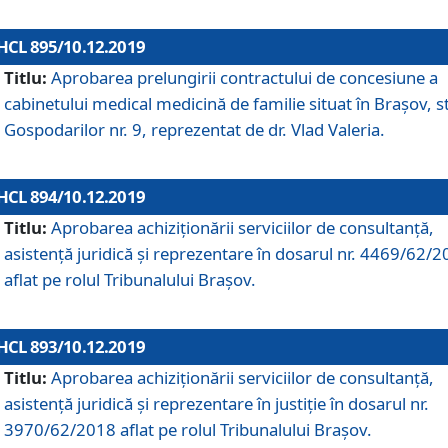
HCL 895/10.12.2019
Titlu:
Aprobarea prelungirii contractului de concesiune a
cabinetului medical medicină de familie situat în Braşov, st
Gospodarilor nr. 9, reprezentat de dr. Vlad Valeria.
HCL 894/10.12.2019
Titlu:
Aprobarea achiziţionării serviciilor de consultanţă,
asistenţă juridică şi reprezentare în dosarul nr. 4469/62/
aflat pe rolul Tribunalului Braşov.
HCL 893/10.12.2019
Titlu:
Aprobarea achiziţionării serviciilor de consultanţă,
asistenţă juridică şi reprezentare în justiţie în dosarul nr.
3970/62/2018 aflat pe rolul Tribunalului Braşov.