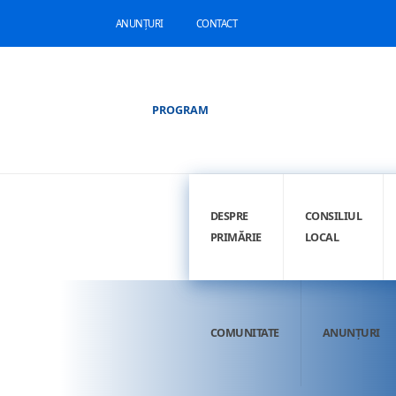
ANUNȚURI
CONTACT
PROGRAM
DESPRE
CONSILIUL
PRIMĂRIE
LOCAL
COMUNITATE
ANUNȚURI