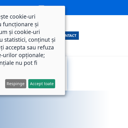
ește cookie-uri
 funcționare și
um și cookie-uri
CONTACT
statistici, conținut și
ți accepta sau refuza
e-urilor opționale;
nțiale nu pot fi
SERVICII
M.O.L.
PUBLICE
Respinge
Accept toate