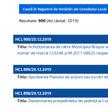
Caută în Registrul de Hotărâri ale Consiliului Local
Rezultate:
900
(Ați căutat: 2019)
HCL 900/20.12.2019
Titlu:
Achiziționarea de către Municipiul Brașov
număr de marcă 123248 și M 2011 08625 respec
HCL 899/20.12.2019
Titlu:
Aprobarea Planului de acţiuni sau lucrări d
HCL 898/20.12.2019
Titlu:
Desemnarea preşedintelui de şedinţă al Cons