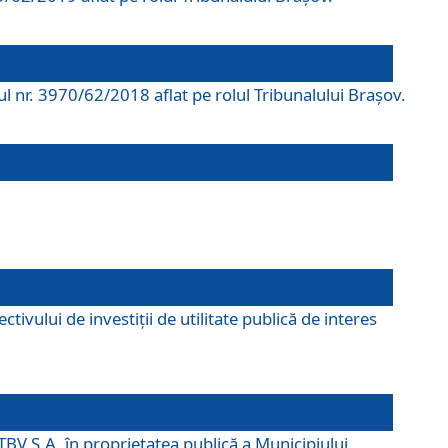
rul nr. 3970/62/2018 aflat pe rolul Tribunalului Braşov.
ivului de investiții de utilitate publică de interes
TBV S.A. în proprietatea publică a Municipiului