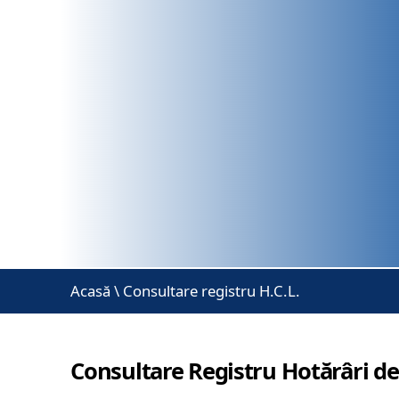
Acasă
\
Consultare registru H.C.L.
Consultare Registru Hotărâri de