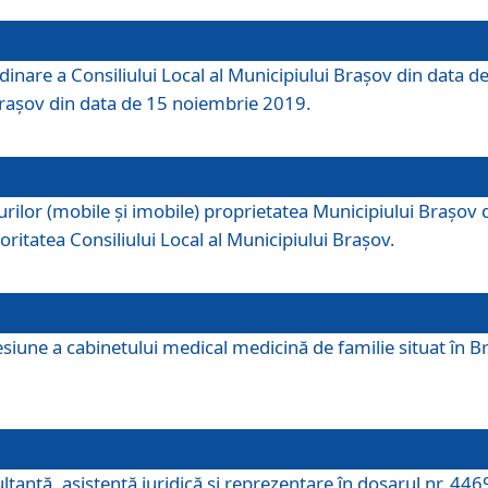
dinare a Consiliului Local al Municipiului Brașov din data de
 Brașov din data de 15 noiembrie 2019.
or (mobile și imobile) proprietatea Municipiului Brașov de că
oritatea Consiliului Local al Municipiului Brașov.
iune a cabinetului medical medicină de familie situat în Bra
ultanţă, asistenţă juridică şi reprezentare în dosarul nr. 44