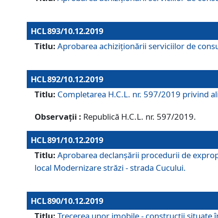
HCL 893/10.12.2019
Titlu:
Aprobarea achiziţionării serviciilor de consu
HCL 892/10.12.2019
Titlu:
Completarea H.C.L. nr. 597/2019 privind alip
Observații :
Republică H.C.L. nr. 597/2019.
HCL 891/10.12.2019
Titlu:
Aprobarea declanșării procedurii de expropri
local Modernizare străzi - strada Cucului.
HCL 890/10.12.2019
Titlu:
Trecerea unor imobile - construcții situate 