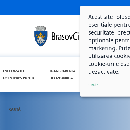
Acest site folos
esențiale pentru
securitate, prec
opționale pentru 
marketing. Pute
utilizarea cooki
cookie-urile ese
dezactivate.
INFORMAȚII
TRANSPARENȚĂ
INTEGRITATE
DE INTERES PUBLIC
DECIZIONALĂ
INSTITUȚIONALĂ
Setări
CAUTĂ