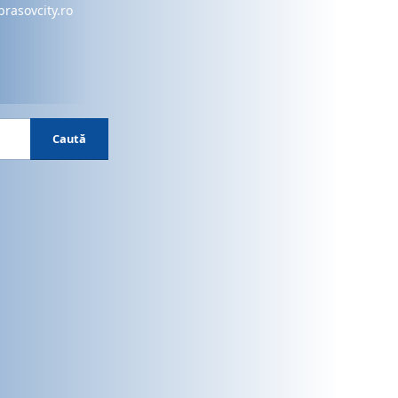
brasovcity.ro
Caută