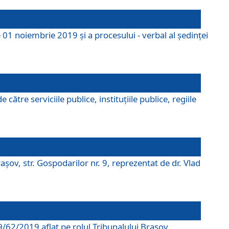
 01 noiembrie 2019 și a procesului - verbal al ședinței
tre serviciile publice, instituțiile publice, regiile
şov, str. Gospodarilor nr. 9, reprezentat de dr. Vlad
69/62/2019 aflat pe rolul Tribunalului Braşov.