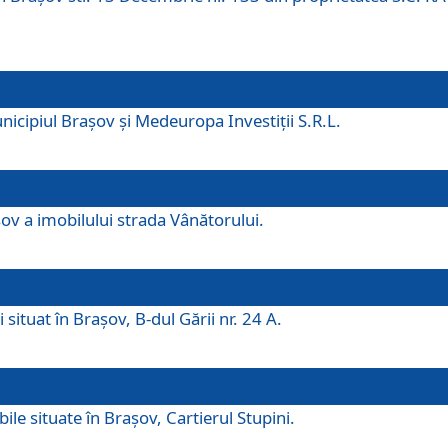
icipiul Brașov și Medeuropa Investiții S.R.L.
şov a imobilului strada Vânătorului.
 situat în Brașov, B-dul Gării nr. 24 A.
ile situate în Braşov, Cartierul Stupini.