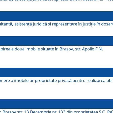
ltanţă, asistenţă juridică şi reprezentare în justiţie în dosa
irea a doua imobile situate în Brașov, str. Apollo F.N.
ere a imobilelor proprietate privată pentru realizarea obiect
în Brașov str. 13 Decembrie nr. 133 din proprietatea S.C. RA