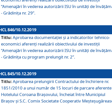
“Amenajări în vederea autorizării ISU în unități de învăță
- Grădinița nr. 29”.
HCL 846/10.12.2019
Titlu:
Aprobarea documentației și a indicatorilor tehnico-
economici aferenți realizării obiectivului de investiții
“Amenajări în vederea autorizării ISU în unități de învăță
- Grădinița cu program prelungit nr. 2”.
HCL 845/10.12.2019
Titlu:
Aprobarea prelungirii Contractului de închiriere nr.
1851/2010 a unui număr de 15 locuri de parcare aferente
Hotelului Coroana Brașovului, încheiat între Municipiul
Braşov şi S.C. Comix Societate Cooperativ Meşteşugăreas