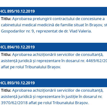
HCL 895/10.12.2019
Titlu:
Aprobarea prelungirii contractului de concesiune a
cabinetului medical medicină de familie situat în Braşov, st
Gospodarilor nr. 9, reprezentat de dr. Vlad Valeria.
HCL 894/10.12.2019
Titlu:
Aprobarea achiziţionării serviciilor de consultanţă,
asistenţă juridică şi reprezentare în dosarul nr. 4469/62/
aflat pe rolul Tribunalului Braşov.
HCL 893/10.12.2019
Titlu:
Aprobarea achiziţionării serviciilor de consultanţă,
asistenţă juridică şi reprezentare în justiţie în dosarul nr.
3970/62/2018 aflat pe rolul Tribunalului Braşov.