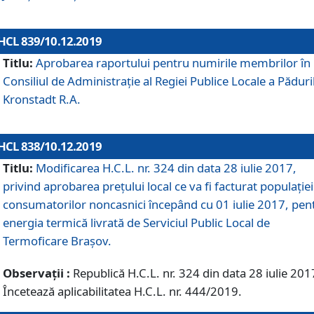
HCL 839/10.12.2019
Titlu:
Aprobarea raportului pentru numirile membrilor în
Consiliul de Administraţie al Regiei Publice Locale a Păduri
Kronstadt R.A.
HCL 838/10.12.2019
Titlu:
Modificarea H.C.L. nr. 324 din data 28 iulie 2017,
privind aprobarea preţului local ce va fi facturat populaţiei
consumatorilor noncasnici începând cu 01 iulie 2017, pen
energia termică livrată de Serviciul Public Local de
Termoficare Braşov.
Observații :
Republică H.C.L. nr. 324 din data 28 iulie 201
Încetează aplicabilitatea H.C.L. nr. 444/2019.