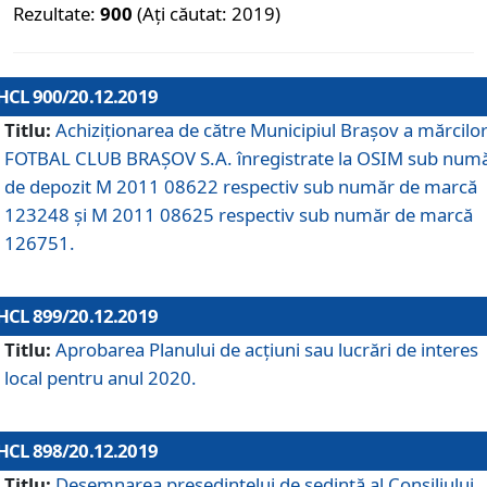
Rezultate:
900
(Ați căutat: 2019)
HCL 900/20.12.2019
Titlu:
Achiziționarea de către Municipiul Brașov a mărcilo
FOTBAL CLUB BRAȘOV S.A. înregistrate la OSIM sub num
de depozit M 2011 08622 respectiv sub număr de marcă
123248 și M 2011 08625 respectiv sub număr de marcă
126751.
HCL 899/20.12.2019
Titlu:
Aprobarea Planului de acţiuni sau lucrări de interes
local pentru anul 2020.
HCL 898/20.12.2019
Titlu:
Desemnarea preşedintelui de şedinţă al Consiliului