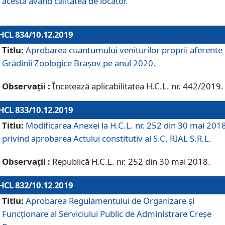
acesta având calitatea de locator.
HCL 834/10.12.2019
Titlu:
Aprobarea cuantumului veniturilor proprii aferente
Grădinii Zoologice Braşov pe anul 2020.
Observații :
Încetează aplicabilitatea H.C.L. nr. 442/2019.
HCL 833/10.12.2019
Titlu:
Modificarea Anexei la H.C.L. nr. 252 din 30 mai 201
privind aprobarea Actului constitutiv al S.C. RIAL S.R.L.
Observații :
Republică H.C.L. nr. 252 din 30 mai 2018.
HCL 832/10.12.2019
Titlu:
Aprobarea Regulamentului de Organizare și
Funcționare al Serviciului Public de Administrare Creșe