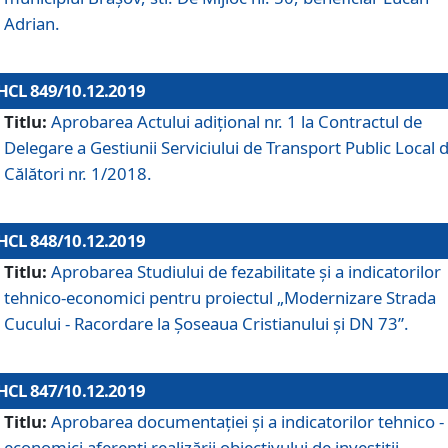
Adrian.
HCL 849/10.12.2019
Titlu:
Aprobarea Actului adiţional nr. 1 la Contractul de
Delegare a Gestiunii Serviciului de Transport Public Local 
Călători nr. 1/2018.
HCL 848/10.12.2019
Titlu:
Aprobarea Studiului de fezabilitate şi a indicatorilor
tehnico-economici pentru proiectul „Modernizare Strada
Cucului - Racordare la Șoseaua Cristianului și DN 73”.
HCL 847/10.12.2019
Titlu:
Aprobarea documentației și a indicatorilor tehnico -
economici aferenți realizării obiectivului de investiții