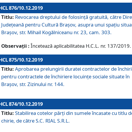
HCL 876/10.12.2019
Titlu:
Revocarea dreptului de folosinţă gratuită, către Dire
Judeţeană pentru Cultură Braşov, asupra unui spaţiu situa
Braşov, str. Mihail Kogălniceanu nr. 23, cam. 303.
Observații :
Încetează aplicabilitatea H.C.L. nr. 137/2019.
HCL 875/10.12.2019
Titlu:
Aprobarea prelungirii duratei contractelor de închir
pentru contractele de închiriere locuinţe sociale situate în
Braşov, str. Zizinului nr. 144.
HCL 874/10.12.2019
Titlu:
Stabilirea cotelor părți din sumele încasate cu titlu d
chirie, de către S.C. RIAL S.R.L.