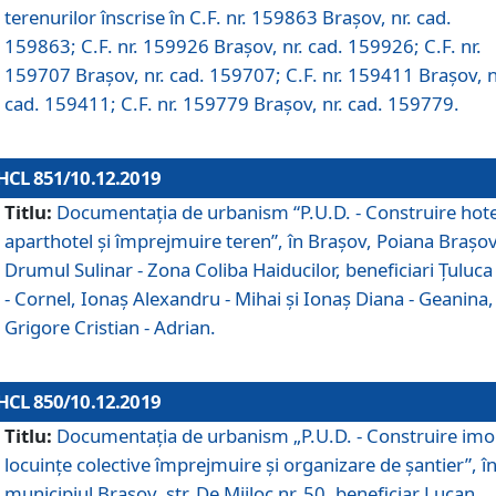
terenurilor înscrise în C.F. nr. 159863 Brașov, nr. cad.
159863; C.F. nr. 159926 Brașov, nr. cad. 159926; C.F. nr.
159707 Brașov, nr. cad. 159707; C.F. nr. 159411 Brașov, n
cad. 159411; C.F. nr. 159779 Brașov, nr. cad. 159779.
HCL 851/10.12.2019
Titlu:
Documentaţia de urbanism “P.U.D. - Construire hote
aparthotel şi împrejmuire teren”, în Braşov, Poiana Braşov
Drumul Sulinar - Zona Coliba Haiducilor, beneficiari Ţuluca
- Cornel, Ionaş Alexandru - Mihai şi Ionaş Diana - Geanina,
Grigore Cristian - Adrian.
HCL 850/10.12.2019
Titlu:
Documentaţia de urbanism „P.U.D. - Construire imo
locuințe colective împrejmuire și organizare de șantier”, î
municipiul Braşov, str. De Mijloc nr. 50, beneficiar Lucan