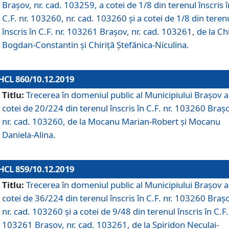
Brașov, nr. cad. 103259, a cotei de 1/8 din terenul înscris î
C.F. nr. 103260, nr. cad. 103260 și a cotei de 1/8 din teren
înscris în C.F. nr. 103261 Brașov, nr. cad. 103261, de la Chi
Bogdan-Constantin și Chiriță Ștefănica-Niculina.
HCL 860/10.12.2019
Titlu:
Trecerea în domeniul public al Municipiului Braşov a
cotei de 20/224 din terenul înscris în C.F. nr. 103260 Braș
nr. cad. 103260, de la Mocanu Marian-Robert și Mocanu
Daniela-Alina.
HCL 859/10.12.2019
Titlu:
Trecerea în domeniul public al Municipiului Braşov a
cotei de 36/224 din terenul înscris în C.F. nr. 103260 Braș
nr. cad. 103260 și a cotei de 9/48 din terenul înscris în C.F.
103261 Brașov, nr. cad. 103261, de la Spiridon Neculai-