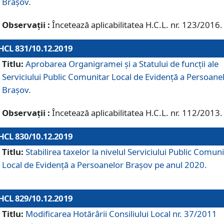
Brașov.
Observații :
Încetează aplicabilitatea H.C.L. nr. 123/2016.
HCL 831/10.12.2019
Titlu:
Aprobarea Organigramei și a Statului de funcții ale
Serviciului Public Comunitar Local de Evidență a Persoane
Brașov.
Observații :
Încetează aplicabilitatea H.C.L. nr. 112/2013.
HCL 830/10.12.2019
Titlu:
Stabilirea taxelor la nivelul Serviciului Public Comun
Local de Evidenţă a Persoanelor Braşov pe anul 2020.
HCL 829/10.12.2019
Titlu:
Modificarea Hotărârii Consiliului Local nr. 37/2011