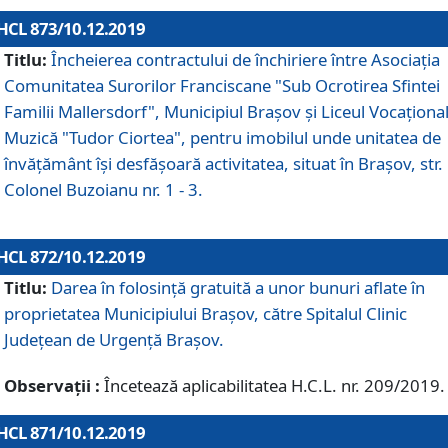
HCL 873/10.12.2019
Titlu:
Încheierea contractului de închiriere între Asociația
Comunitatea Surorilor Franciscane "Sub Ocrotirea Sfintei
Familii Mallersdorf", Municipiul Braşov şi Liceul Vocaționa
Muzică "Tudor Ciortea", pentru imobilul unde unitatea de
învățământ îşi desfăşoară activitatea, situat în Braşov, str.
Colonel Buzoianu nr. 1 - 3.
HCL 872/10.12.2019
Titlu:
Darea în folosinţă gratuită a unor bunuri aflate în
proprietatea Municipiului Braşov, către Spitalul Clinic
Judeţean de Urgenţă Braşov.
Observații :
Încetează aplicabilitatea H.C.L. nr. 209/2019.
HCL 871/10.12.2019