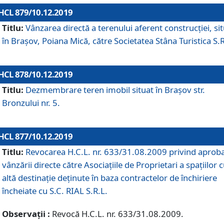
HCL 879/10.12.2019
Titlu:
Vânzarea directă a terenului aferent construcției, si
în Brașov, Poiana Mică, către Societatea Stâna Turistica S.R
HCL 878/10.12.2019
Titlu:
Dezmembrare teren imobil situat în Brașov str.
Bronzului nr. 5.
HCL 877/10.12.2019
Titlu:
Revocarea H.C.L. nr. 633/31.08.2009 privind aprob
vânzării directe către Asociațiile de Proprietari a spațiilor 
altă destinație deținute în baza contractelor de închiriere
încheiate cu S.C. RIAL S.R.L.
Observații :
Revocă H.C.L. nr. 633/31.08.2009.