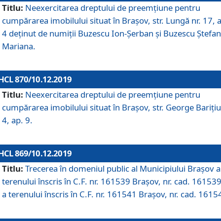
Titlu:
Neexercitarea dreptului de preemţiune pentru
cumpărarea imobilului situat în Braşov, str. Lungă nr. 17, 
4 deţinut de numiţii Buzescu Ion-Şerban și Buzescu Ştefan
Mariana.
HCL 870/10.12.2019
Titlu:
Neexercitarea dreptului de preemţiune pentru
cumpărarea imobilului situat în Braşov, str. George Bariţiu
4, ap. 9.
HCL 869/10.12.2019
Titlu:
Trecerea în domeniul public al Municipiului Braşov a
terenului înscris în C.F. nr. 161539 Brașov, nr. cad. 161539
a terenului înscris în C.F. nr. 161541 Brașov, nr. cad. 1615