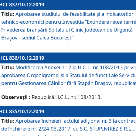
HCL 837/10.12.2019
Titlu:
Aprobarea studiului de fezabilitate și a indicatorilor
tehnico-economici pentru Investiția “Extindere rețea term
în vederea branșării Spitalului Clinic Județean de Urgență
Brașov - sediul Calea București”.
HCL 836/10.12.2019
Titlu:
Modificarea Anexei nr. 2 la H.C.L. nr. 108/2013 priv
aprobarea Organigramei şi a Statului de funcții ale Serviciu
pentru Gestionarea Câinilor fără Stăpân Brașov, republica
Observații :
Republică H.C.L. nr. 108/2013.
HCL 835/10.12.2019
Titlu:
Aprobarea încheierii actului adițional nr. 3 la contrac
de închiriere nr. 2/24.03.2017, cu S.C. STUPINIREZ S.R.L.,