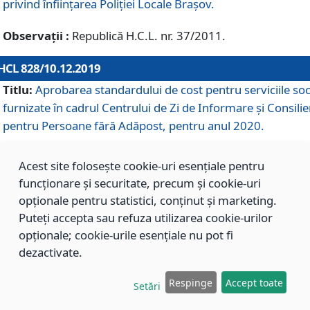
privind înființarea Poliției Locale Brașov.
Observații :
Republică H.C.L. nr. 37/2011.
HCL 828/10.12.2019
Titlu:
Aprobarea standardului de cost pentru serviciile soc
furnizate în cadrul Centrului de Zi de Informare și Consilie
pentru Persoane fără Adăpost, pentru anul 2020.
Acest site folosește cookie-uri esențiale pentru
HCL 827/10.12.2019
funcționare și securitate, precum și cookie-uri
Titlu:
Aprobarea standardului de cost pentru serviciile soc
opționale pentru statistici, conținut și marketing.
furnizate în cadrul Centrului Rezidențial pentru Persoane 
Puteți accepta sau refuza utilizarea cookie-urilor
Adăpost, pentru anul 2020.
opționale; cookie-urile esențiale nu pot fi
dezactivate.
HCL 826/10.12.2019
Respinge
Accept toate
Setări
Titlu:
Aprobarea standardului de cost pentru serviciile soc