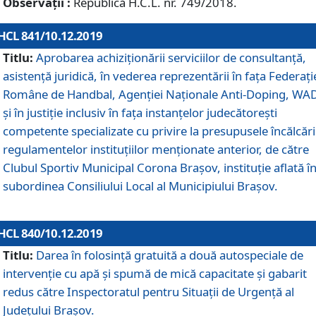
Observații :
Republică H.C.L. nr. 749/2018.
HCL 841/10.12.2019
Titlu:
Aprobarea achiziționării serviciilor de consultanță,
asistență juridică, în vederea reprezentării în fața Federați
Române de Handbal, Agenției Naționale Anti-Doping, WA
și în justiție inclusiv în fața instanțelor judecătorești
competente specializate cu privire la presupusele încălcări
regulamentelor instituțiilor menționate anterior, de către
Clubul Sportiv Municipal Corona Braşov, instituție aflată î
subordinea Consiliului Local al Municipiului Brașov.
HCL 840/10.12.2019
Titlu:
Darea în folosință gratuită a două autospeciale de
intervenție cu apă și spumă de mică capacitate și gabarit
redus către Inspectoratul pentru Situaţii de Urgenţă al
Judeţului Brașov.