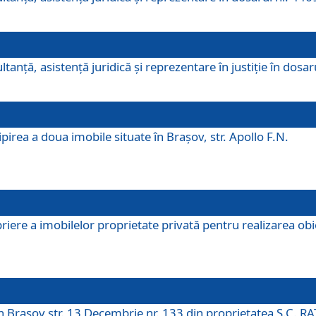
ltanţă, asistenţă juridică şi reprezentare în justiţie în dosa
irea a doua imobile situate în Brașov, str. Apollo F.N.
ere a imobilelor proprietate privată pentru realizarea obiect
în Brașov str. 13 Decembrie nr. 133 din proprietatea S.C. RA