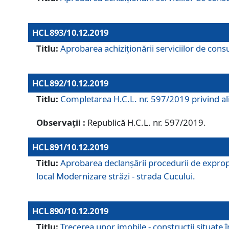
HCL 893/10.12.2019
Titlu:
Aprobarea achiziţionării serviciilor de consu
HCL 892/10.12.2019
Titlu:
Completarea H.C.L. nr. 597/2019 privind alip
Observații :
Republică H.C.L. nr. 597/2019.
HCL 891/10.12.2019
Titlu:
Aprobarea declanșării procedurii de expropri
local Modernizare străzi - strada Cucului.
HCL 890/10.12.2019
Titlu:
Trecerea unor imobile - construcții situate 