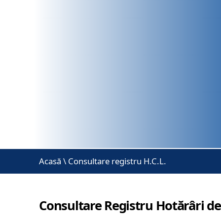
Acasă
\
Consultare registru H.C.L.
Consultare Registru Hotărâri de