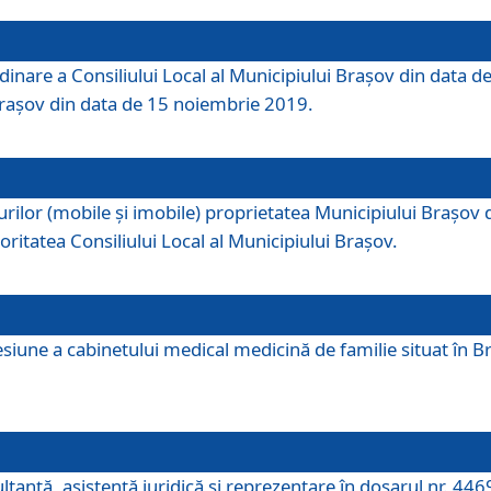
dinare a Consiliului Local al Municipiului Brașov din data de
 Brașov din data de 15 noiembrie 2019.
or (mobile și imobile) proprietatea Municipiului Brașov de că
oritatea Consiliului Local al Municipiului Brașov.
iune a cabinetului medical medicină de familie situat în Bra
ultanţă, asistenţă juridică şi reprezentare în dosarul nr. 44