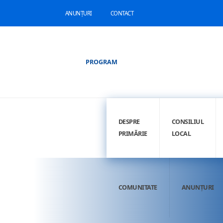
ANUNȚURI
CONTACT
PROGRAM
DESPRE
CONSILIUL
PRIMĂRIE
LOCAL
COMUNITATE
ANUNȚURI