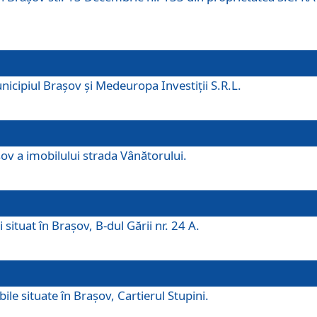
icipiul Brașov și Medeuropa Investiții S.R.L.
şov a imobilului strada Vânătorului.
 situat în Brașov, B-dul Gării nr. 24 A.
ile situate în Braşov, Cartierul Stupini.