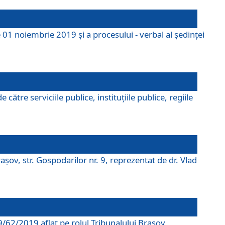
 01 noiembrie 2019 și a procesului - verbal al ședinței
tre serviciile publice, instituțiile publice, regiile
şov, str. Gospodarilor nr. 9, reprezentat de dr. Vlad
69/62/2019 aflat pe rolul Tribunalului Braşov.