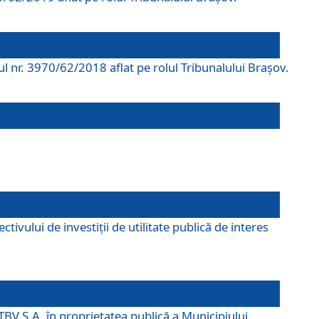
rul nr. 3970/62/2018 aflat pe rolul Tribunalului Braşov.
ivului de investiții de utilitate publică de interes
TBV S.A. în proprietatea publică a Municipiului