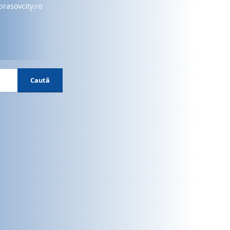
brasovcity.ro
Caută