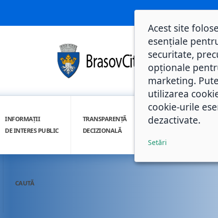
Acest site folos
esențiale pentru
securitate, prec
opționale pentru 
marketing. Pute
utilizarea cooki
cookie-urile ese
dezactivate.
INFORMAȚII
TRANSPARENȚĂ
INTEGRITATE
DE INTERES PUBLIC
DECIZIONALĂ
INSTITUȚIONALĂ
Setări
CAUTĂ