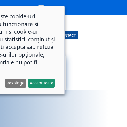
ește cookie-uri
 funcționare și
um și cookie-uri
CONTACT
statistici, conținut și
ți accepta sau refuza
e-urilor opționale;
nțiale nu pot fi
SERVICII
M.O.L.
PUBLICE
Respinge
Accept toate