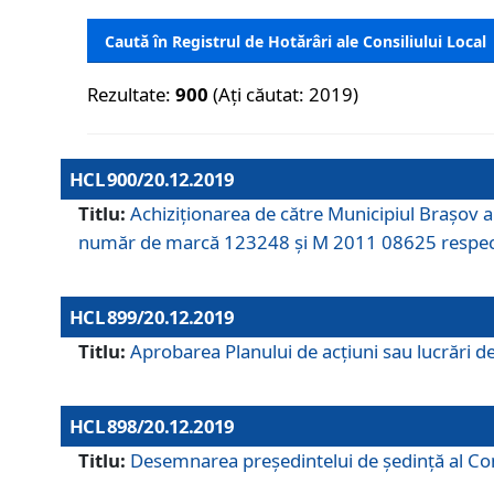
Caută în Registrul de Hotărâri ale Consiliului Local
Rezultate:
900
(Ați căutat: 2019)
HCL 900/20.12.2019
Titlu:
Achiziționarea de către Municipiul Brașov
număr de marcă 123248 și M 2011 08625 respec
HCL 899/20.12.2019
Titlu:
Aprobarea Planului de acţiuni sau lucrări d
HCL 898/20.12.2019
Titlu:
Desemnarea preşedintelui de şedinţă al Cons