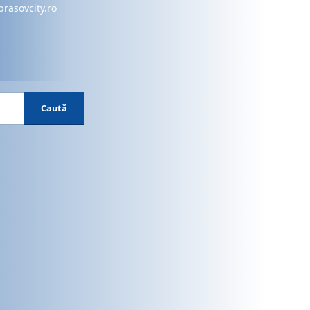
brasovcity.ro
Caută