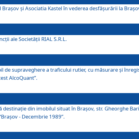
 Brașov și Asociatia Kastel în vederea desfăşurării la Braș
ţii ale Societăţii RIAL S.R.L.
 de supraveghere a traficului rutier, cu măsurare și înregist
otest AlcoQuant”.
tă destinaţie din imobilul situat în Braşov, str. Gheorghe Bar
or “Braşov - Decembrie 1989”.