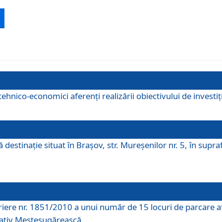
ehnico-economici aferenți realizării obiectivului de investiț
tă destinaţie situat în Braşov, str. Mureşenilor nr. 5, în su
riere nr. 1851/2010 a unui număr de 15 locuri de parcare a
rativ Meșteșugărească.