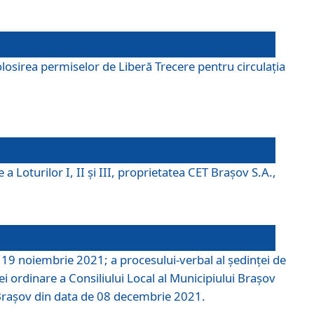
losirea permiselor de Liberă Trecere pentru circulația
a Loturilor I, II și III, proprietatea CET Brașov S.A.,
e 19 noiembrie 2021; a procesului-verbal al şedinţei de
i ordinare a Consiliului Local al Municipiului Braşov
i Braşov din data de 08 decembrie 2021.