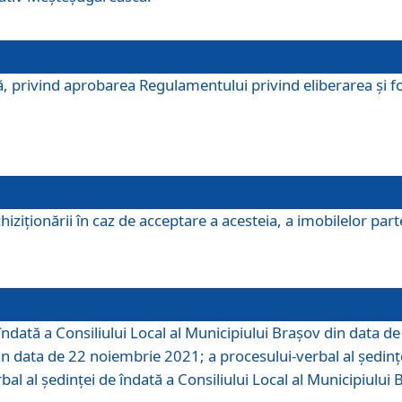
, privind aprobarea Regulamentului privind eliberarea şi fo
iziționării în caz de acceptare a acesteia, a imobilelor parte 
îndată a Consiliului Local al Municipiului Braşov din data d
din data de 22 noiembrie 2021; a procesului-verbal al şedinţe
bal al şedinţei de îndată a Consiliului Local al Municipiulu