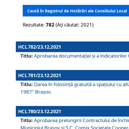
Caută în Registrul de Hotărâri ale Consiliului Local
Rezultate:
782
(Ați căutat: 2021)
HCL 782/23.12.2021
Titlu:
Aprobarea documentației și a indicatorilor t
HCL 781/23.12.2021
Titlu:
Darea în folosinţă gratuită a spaţiului cu al
1987" Braşov.
HCL 780/23.12.2021
Titlu:
Aprobarea prelungirii Contractului de închi
Municipiul Braşov şi S.C. Comix Societate Coope