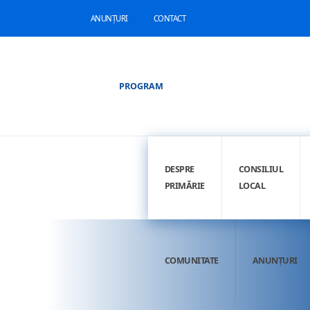
ANUNȚURI
CONTACT
PROGRAM
DESPRE
CONSILIUL
PRIMĂRIE
LOCAL
COMUNITATE
ANUNȚURI