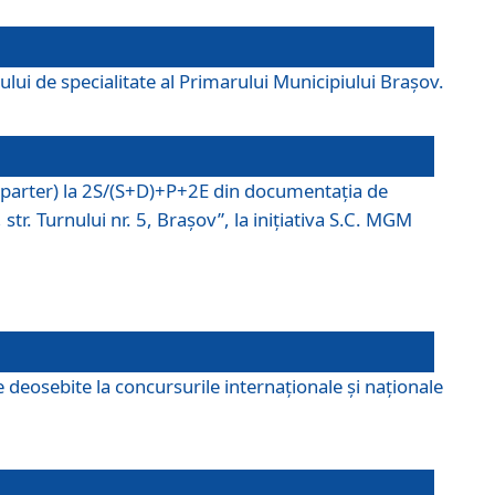
lui de specialitate al Primarului Municipiului Braşov.
P (parter) la 2S/(S+D)+P+2E din documentaţia de
tr. Turnului nr. 5, Braşov”, la iniţiativa S.C. MGM
 deosebite la concursurile internaționale și naționale