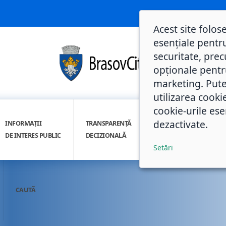
Acest site folos
esențiale pentru
securitate, prec
opționale pentru 
marketing. Pute
utilizarea cooki
cookie-urile ese
dezactivate.
INFORMAȚII
TRANSPARENȚĂ
INTEGRITATE
DE INTERES PUBLIC
DECIZIONALĂ
INSTITUȚIONALĂ
Setări
CAUTĂ