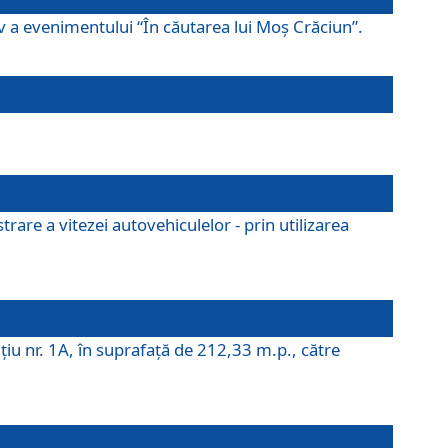
ov a evenimentului “În căutarea lui Moș Crăciun”.
rare a vitezei autovehiculelor - prin utilizarea
iţiu nr. 1A, în suprafaţă de 212,33 m.p., către