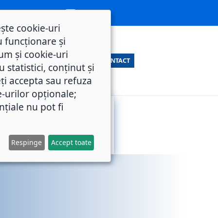
ește cookie-uri
 funcționare și
um și cookie-uri
CONTACT
statistici, conținut și
ți accepta sau refuza
e-urilor opționale;
nțiale nu pot fi
SERVICII
M.O.L.
PUBLICE
Respinge
Accept toate