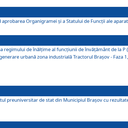
 aprobarea Organigramei şi a Statului de Funcţii ale aparatu
ea regimului de înălţime al funcţiunii de învăţământ de la 
generare urbană zona industrială Tractorul Braşov - Faza 1, s
ul preuniversitar de stat din Municipiul Brașov cu rezultate