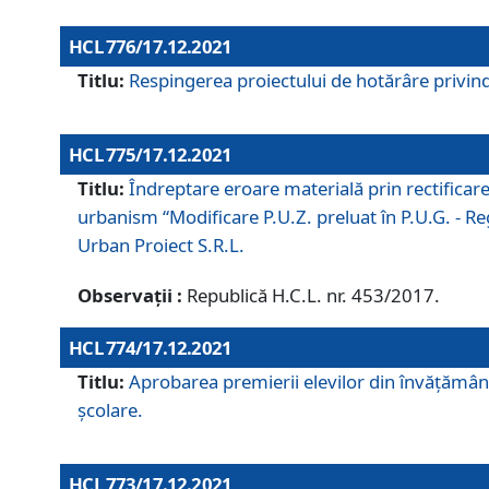
HCL 776/17.12.2021
Titlu:
Respingerea proiectului de hotărâre privind
HCL 775/17.12.2021
Titlu:
Îndreptare eroare materială prin rectificar
urbanism “Modificare P.U.Z. preluat în P.U.G. - Re
Urban Proiect S.R.L.
Observații :
Republică H.C.L. nr. 453/2017.
HCL 774/17.12.2021
Titlu:
Aprobarea premierii elevilor din învățământ
școlare.
HCL 773/17.12.2021