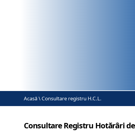
Acasă
\
Consultare registru H.C.L.
Consultare Registru Hotărâri de