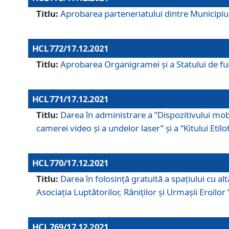
Titlu:
Aprobarea parteneriatului dintre Municipiul
HCL 772/17.12.2021
Titlu:
Aprobarea Organigramei şi a Statului de func
HCL 771/17.12.2021
Titlu:
Darea în administrare a ”Dispozitivului mobil
camerei video și a undelor laser” și a “Kitului Etil
HCL 770/17.12.2021
Titlu:
Darea în folosinţă gratuită a spaţiului cu al
Asociaţia Luptătorilor, Răniţilor şi Urmaşii Eroil
HCL 769/17.12.2021