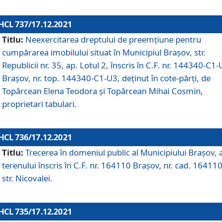
HCL 737/17.12.2021
Titlu:
Neexercitarea dreptului de preemţiune pentru
cumpărarea imobilului situat în Municipiul Braşov, str.
Republicii nr. 35, ap. Lotul 2, înscris în C.F. nr. 144340-C1
Brașov, nr. top. 144340-C1-U3, deținut în cote-părți, de
Topârcean Elena Teodora și Topârcean Mihai Cosmin,
proprietari tabulari.
HCL 736/17.12.2021
Titlu:
Trecerea în domeniul public al Municipiului Braşov, 
terenului înscris în C.F. nr. 164110 Brașov, nr. cad. 164110
str. Nicovalei.
HCL 735/17.12.2021