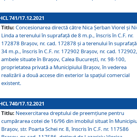
HCL 741/17.12.2021
Titlu:
Concesionarea directă către Nica Șerban Viorel și Ni
Linda a terenului în suprafață de 8 m.p., înscris în C.F. nr.
172878 Brașov, nr. cad. 172878 și a terenului în suprafață
34 m.p., înscris în C.F. nr. 172902 Brașov, nr. cad. 172902
ambele situate în Brașov, Calea București, nr. 98-100,
proprietatea privată a Municipiului Brașov, în vederea
realizării a două accese din exterior la spațiul comercial
existent.
HCL 740/17.12.2021
Titlu:
Neexercitarea dreptului de preemţiune pentru
cumpărarea cotei de 16/96 din imobilul situat în Municipiu
Braşov, str. Poarta Schei nr. 8, înscris în C.F. nr. 117586
Brașov, nr. cad. 117586, deținut de Lazariciu Viorica,