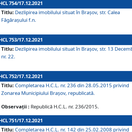
HCL 754/17.12.2021
Titlu:
Dezlipirea imobilului situat în Brașov, str. Calea
Făgărașului f.n.
HCL 753/17.12.2021
Titlu:
Dezlipirea imobilului situat în Brașov, str. 13 Decem
nr. 22.
HCL 752/17.12.2021
Titlu:
Completarea H.C.L. nr. 236 din 28.05.2015 privind
Zonarea Municipiului Braşov, republicată.
Observații :
Republică H.C.L. nr. 236/2015.
HCL 751/17.12.2021
Titlu:
Completarea H.C.L. nr. 142 din 25.02.2008 privind