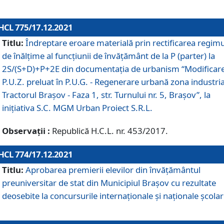
HCL 775/17.12.2021
Titlu:
Îndreptare eroare materială prin rectificarea regimu
de înălţime al funcţiunii de învăţământ de la P (parter) la
2S/(S+D)+P+2E din documentaţia de urbanism “Modificar
P.U.Z. preluat în P.U.G. - Regenerare urbană zona industria
Tractorul Braşov - Faza 1, str. Turnului nr. 5, Braşov”, la
iniţiativa S.C. MGM Urban Proiect S.R.L.
Observații :
Republică H.C.L. nr. 453/2017.
HCL 774/17.12.2021
Titlu:
Aprobarea premierii elevilor din învățământul
preuniversitar de stat din Municipiul Brașov cu rezultate
deosebite la concursurile internaționale și naționale școlar