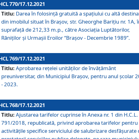
HCL 770/17.12.2021
Titlu:
Darea în folosinţă gratuită a spaţiului cu altă destina
din imobilul situat în Braşov, str. Gheorghe Bariţiu nr. 1A, î
suprafaţă de 212,33 m.p., către Asociaţia Luptătorilor,
Răniţilor şi Urmaşii Eroilor “Braşov - Decembrie 1989”.
HCL 769/17.12.2021
Titlu:
Aprobarea reţelei unităţilor de învăţământ
preuniversitar, din Municipiul Braşov, pentru anul şcolar 
- 2023.
HCL 768/17.12.2021
Titlu:
Ajustarea tarifelor cuprinse în Anexa nr. 1 din H.C.L. 
791/2018, republicată, privind aprobarea tarifelor pentru
activităţile specifice serviciului de salubrizare desfăşurate
prestatorii serviciilor publice delegate, pe raza municipiulu