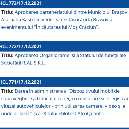
HCL 773/17.12.2021
Titlu:
Aprobarea parteneriatului dintre Municipiul Brașov 
Asociatia Kastel în vederea desfăşurării la Brașov a
evenimentului “În căutarea lui Moș Crăciun”.
HCL 772/17.12.2021
Titlu:
Aprobarea Organigramei şi a Statului de funcţii ale
Societăţii RIAL S.R.L.
HCL 771/17.12.2021
Titlu:
Darea în administrare a ”Dispozitivului mobil de
supraveghere a traficului rutier, cu măsurare și înregistrar
vitezei autovehiculelor - prin utilizarea camerei video și a
undelor laser” și a “Kitului Etilotest AlcoQuant”.