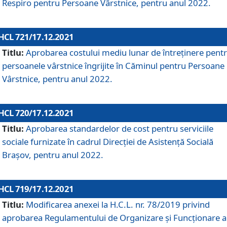
Respiro pentru Persoane Vârstnice, pentru anul 2022.
HCL 721/17.12.2021
Titlu:
Aprobarea costului mediu lunar de întreţinere pent
persoanele vârstnice îngrijite în Căminul pentru Persoane
Vârstnice, pentru anul 2022.
HCL 720/17.12.2021
Titlu:
Aprobarea standardelor de cost pentru serviciile
sociale furnizate în cadrul Direcției de Asistență Socială
Brașov, pentru anul 2022.
HCL 719/17.12.2021
Titlu:
Modificarea anexei la H.C.L. nr. 78/2019 privind
aprobarea Regulamentului de Organizare și Funcționare a