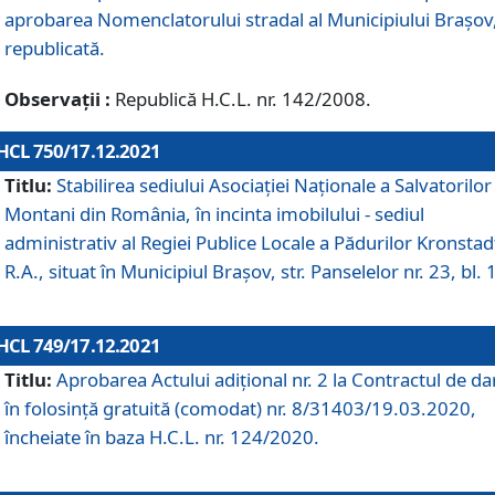
aprobarea Nomenclatorului stradal al Municipiului Braşov
republicată.
Observații :
Republică H.C.L. nr. 142/2008.
HCL 750/17.12.2021
Titlu:
Stabilirea sediului Asociației Naționale a Salvatorilor
Montani din România, în incinta imobilului - sediul
administrativ al Regiei Publice Locale a Pădurilor Kronstad
R.A., situat în Municipiul Braşov, str. Panselelor nr. 23, bl. 
HCL 749/17.12.2021
Titlu:
Aprobarea Actului adițional nr. 2 la Contractul de da
în folosință gratuită (comodat) nr. 8/31403/19.03.2020,
încheiate în baza H.C.L. nr. 124/2020.