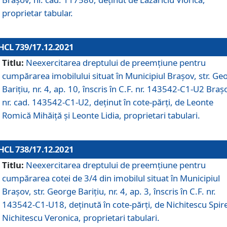
proprietar tabular.
HCL 739/17.12.2021
Titlu:
Neexercitarea dreptului de preemţiune pentru
cumpărarea imobilului situat în Municipiul Braşov, str. Ge
Barițiu, nr. 4, ap. 10, înscris în C.F. nr. 143542-C1-U2 Braș
nr. cad. 143542-C1-U2, deținut în cote-părți, de Leonte
Romică Mihăiță și Leonte Lidia, proprietari tabulari.
HCL 738/17.12.2021
Titlu:
Neexercitarea dreptului de preemţiune pentru
cumpărarea cotei de 3/4 din imobilul situat în Municipiul
Braşov, str. George Barițiu, nr. 4, ap. 3, înscris în C.F. nr.
143542-C1-U18, deținută în cote-părți, de Nichitescu Spire
Nichitescu Veronica, proprietari tabulari.