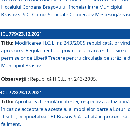
Hotelului Coroana Brașovului, încheiat între Municipiul
Braşov şi S.C. Comix Societate Cooperativ Meșteșugăreas
HCL 779/23.12.2021
Titlu:
Modificarea H.C.L. nr. 243/2005 republicată, privind
aprobarea Regulamentului privind eliberarea şi folosirea
permiselor de Liberă Trecere pentru circulația pe străzile 
Municipiul Braşov.
Observații :
Republică H.C.L. nr. 243/2005.
HCL 778/23.12.2021
Titlu:
Aprobarea formulării ofertei, respectiv a achiziționăr
în caz de acceptare a acesteia, a imobilelor parte a Loturilo
II și III, proprietatea CET Brașov S.A., aflată în procedură 
faliment.