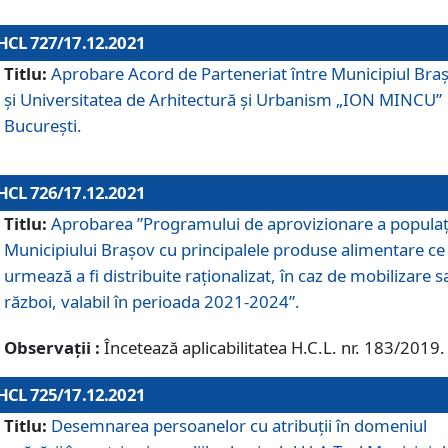
HCL 727/17.12.2021
Titlu:
Aprobare Acord de Parteneriat între Municipiul Bra
și Universitatea de Arhitectură și Urbanism „ION MINCU”
București.
HCL 726/17.12.2021
Titlu:
Aprobarea ”Programului de aprovizionare a populaț
Municipiului Braşov cu principalele produse alimentare ce
urmează a fi distribuite raționalizat, în caz de mobilizare s
război, valabil în perioada 2021-2024”.
Observații :
Încetează aplicabilitatea H.C.L. nr. 183/2019.
HCL 725/17.12.2021
Titlu:
Desemnarea persoanelor cu atribuții în domeniul