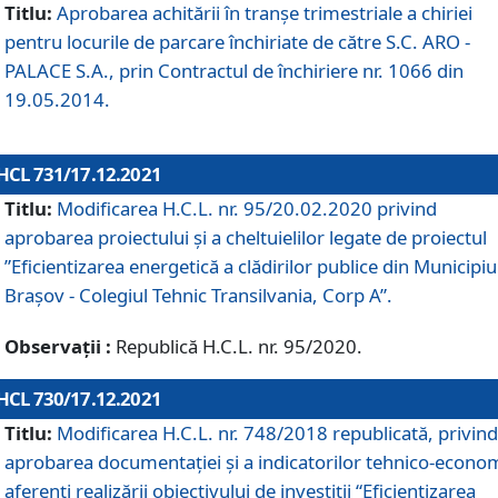
Titlu:
Aprobarea achitării în tranșe trimestriale a chiriei
pentru locurile de parcare închiriate de către S.C. ARO -
PALACE S.A., prin Contractul de închiriere nr. 1066 din
19.05.2014.
HCL 731/17.12.2021
Titlu:
Modificarea H.C.L. nr. 95/20.02.2020 privind
aprobarea proiectului și a cheltuielilor legate de proiectul
”Eficientizarea energetică a clădirilor publice din Municipiu
Brașov - Colegiul Tehnic Transilvania, Corp A”.
Observații :
Republică H.C.L. nr. 95/2020.
HCL 730/17.12.2021
Titlu:
Modificarea H.C.L. nr. 748/2018 republicată, privind
aprobarea documentației și a indicatorilor tehnico-econom
aferenți realizării obiectivului de investiții “Eficientizarea