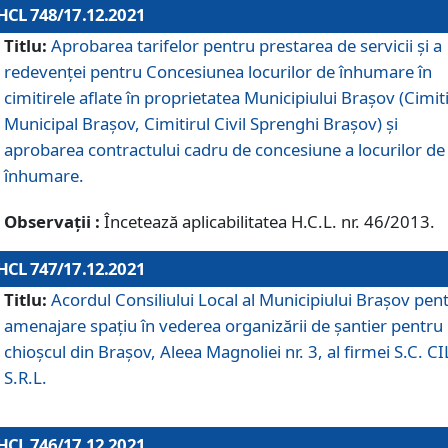
HCL 748/17.12.2021
Titlu:
Aprobarea tarifelor pentru prestarea de servicii şi a
redevenţei pentru Concesiunea locurilor de înhumare în
cimitirele aflate în proprietatea Municipiului Braşov (Cimit
Municipal Braşov, Cimitirul Civil Sprenghi Braşov) şi
aprobarea contractului cadru de concesiune a locurilor de
înhumare.
Observații :
Încetează aplicabilitatea H.C.L. nr. 46/2013.
HCL 747/17.12.2021
Titlu:
Acordul Consiliului Local al Municipiului Braşov pen
amenajare spațiu în vederea organizării de șantier pentru
chioșcul din Brașov, Aleea Magnoliei nr. 3, al firmei S.C. C
S.R.L.
HCL 746/17.12.2021