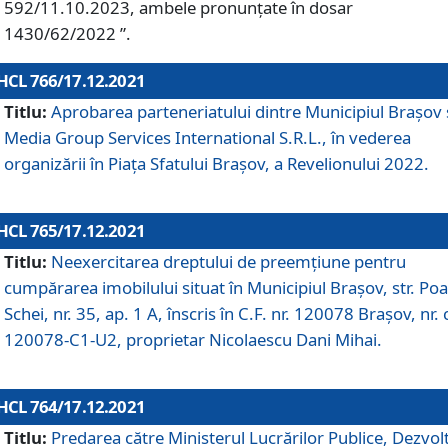
592/11.10.2023, ambele pronunțate în dosar
1430/62/2022 ”.
HCL 766/17.12.2021
Titlu:
Aprobarea parteneriatului dintre Municipiul Brașov 
Media Group Services International S.R.L., în vederea
organizării în Piața Sfatului Brașov, a Revelionului 2022.
HCL 765/17.12.2021
Titlu:
Neexercitarea dreptului de preemţiune pentru
cumpărarea imobilului situat în Municipiul Braşov, str. Poa
Schei, nr. 35, ap. 1 A, înscris în C.F. nr. 120078 Brașov, nr. 
120078-C1-U2, proprietar Nicolaescu Dani Mihai.
HCL 764/17.12.2021
Titlu:
Predarea către Ministerul Lucrărilor Publice, Dezvolt