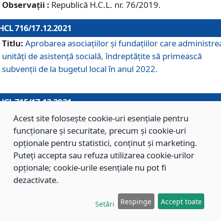
Observații :
Republică H.C.L. nr. 76/2019.
HCL 716/17.12.2021
Titlu:
Aprobarea asociaţiilor şi fundaţiilor care administre
unităţi de asistenţă socială, îndreptăţite să primească
subvenţii de la bugetul local în anul 2022.
HCL 715/17.12.2021
Titlu:
Aprobarea Planului de acţiuni sau lucrări de interes
Acest site folosește cookie-uri esențiale pentru
local pentru anul 2022.
funcționare și securitate, precum și cookie-uri
opționale pentru statistici, conținut și marketing.
Puteți accepta sau refuza utilizarea cookie-urilor
HCL 714/17.12.2021
opționale; cookie-urile esențiale nu pot fi
Titlu:
Modificarea Anexei la H.C.L. nr. 709/2020 privind
dezactivate.
aprobarea Regulamentului de Organizare şi Funcţionare a
Respinge
Accept toate
Direcţiei de Asistenţă Socială Braşov.
Setări