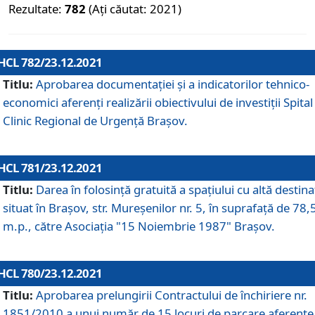
Rezultate:
782
(Ați căutat: 2021)
HCL 782/23.12.2021
Titlu:
Aprobarea documentației și a indicatorilor tehnico-
economici aferenți realizării obiectivului de investiții Spital
Clinic Regional de Urgență Brașov.
HCL 781/23.12.2021
Titlu:
Darea în folosinţă gratuită a spaţiului cu altă destina
situat în Braşov, str. Mureşenilor nr. 5, în suprafaţă de 78,
m.p., către Asociaţia "15 Noiembrie 1987" Braşov.
HCL 780/23.12.2021
Titlu:
Aprobarea prelungirii Contractului de închiriere nr.
1851/2010 a unui număr de 15 locuri de parcare aferente