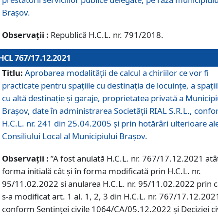
Braşov.
Observații :
Republică H.C.L. nr. 791/2018.
HCL 767/17.12.2021
Titlu:
Aprobarea modalității de calcul a chiriilor ce vor fi
practicate pentru spaţiile cu destinaţia de locuinţe, a spaţii
cu altă destinaţie şi garaje, proprietatea privată a Municipi
Braşov, date în administrarea Societăţii RIAL S.R.L., conf
H.C.L. nr. 241 din 25.04.2005 și prin hotărâri ulterioare al
Consiliului Local al Municipiului Braşov.
Observații :
”A fost anulată H.C.L. nr. 767/17.12.2021 atât
forma initială cât și în forma modificată prin H.C.L. nr.
95/11.02.2022 si anularea H.C.L. nr. 95/11.02.2022 prin 
s-a modificat art. 1 al. 1, 2, 3 din H.C.L. nr. 767/17.12.202
conform Sentinței civile 1064/CA/05.12.2022 și Deciziei ci