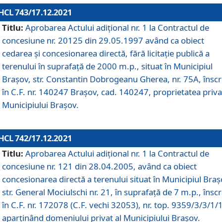
HCL 743/17.12.2021
Titlu:
Aprobarea Actului adiţional nr. 1 la Contractul de
concesiune nr. 20125 din 29.05.1997 având ca obiect
cedarea și concesionarea directă, fără licitație publică a
terenului în suprafață de 2000 m.p., situat în Municipiul
Brașov, str. Constantin Dobrogeanu Gherea, nr. 75A, înscr
în C.F. nr. 140247 Brașov, cad. 140247, proprietatea priva
Municipiului Brașov.
HCL 742/17.12.2021
Titlu:
Aprobarea Actului adiţional nr. 1 la Contractul de
concesiune nr. 121 din 28.04.2005, având ca obiect
concesionarea directă a terenului situat în Municipiul Braș
str. General Mociulschi nr. 21, în suprafață de 7 m.p., înscr
în C.F. nr. 172078 (C.F. vechi 32053), nr. top. 9359/3/3/1/
aparținând domeniului privat al Municipiului Brașov.