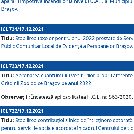
apărării împotriva incendiilor la nivelul U.A.T. al Municipiul
Brașov.
HCL 724/17.12.2021
Titlu:
Stabilirea taxelor pentru anul 2022 prestate de Servi
Public Comunitar Local de Evidență a Persoanelor Braşov.
HCL 723/17.12.2021
Titlu:
Aprobarea cuantumului veniturilor proprii aferente
Grădinii Zoologice Braşov pe anul 2022.
Observații :
Încetează aplicabilitatea H.C.L. nr. 563/2020.
HCL 722/17.12.2021
Titlu:
Stabilirea contribuţiei zilnice de întreținere datorată
pentru serviciile sociale acordate în cadrul Centrului de tip