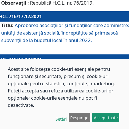
Observații :
Republică H.C.L. nr. 76/2019.
HCL 716/17.12.2021
Titlu:
Aprobarea asociaţiilor şi fundaţiilor care administre
unităţi de asistenţă socială, îndreptăţite să primească
subvenţii de la bugetul local în anul 2022.
HCL 715/17.12.2021
Titlu:
Aprobarea Planului de acţiuni sau lucrări de interes
Acest site folosește cookie-uri esențiale pentru
local pentru anul 2022.
funcționare și securitate, precum și cookie-uri
opționale pentru statistici, conținut și marketing.
Puteți accepta sau refuza utilizarea cookie-urilor
HCL 714/17.12.2021
opționale; cookie-urile esențiale nu pot fi
Titlu:
Modificarea Anexei la H.C.L. nr. 709/2020 privind
dezactivate.
aprobarea Regulamentului de Organizare şi Funcţionare a
Respinge
Accept toate
Direcţiei de Asistenţă Socială Braşov.
Setări