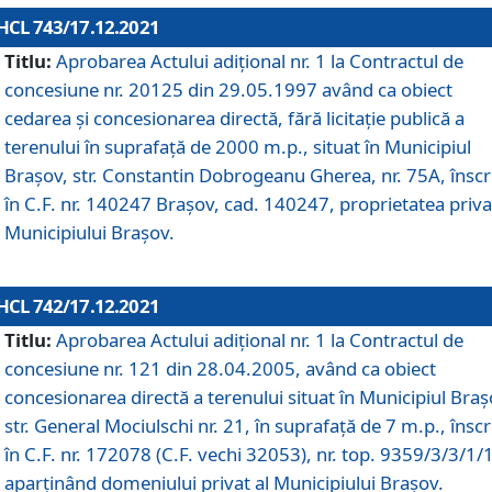
HCL 743/17.12.2021
Titlu:
Aprobarea Actului adiţional nr. 1 la Contractul de
concesiune nr. 20125 din 29.05.1997 având ca obiect
cedarea și concesionarea directă, fără licitație publică a
terenului în suprafață de 2000 m.p., situat în Municipiul
Brașov, str. Constantin Dobrogeanu Gherea, nr. 75A, înscr
în C.F. nr. 140247 Brașov, cad. 140247, proprietatea priva
Municipiului Brașov.
HCL 742/17.12.2021
Titlu:
Aprobarea Actului adiţional nr. 1 la Contractul de
concesiune nr. 121 din 28.04.2005, având ca obiect
concesionarea directă a terenului situat în Municipiul Braș
str. General Mociulschi nr. 21, în suprafață de 7 m.p., înscr
în C.F. nr. 172078 (C.F. vechi 32053), nr. top. 9359/3/3/1/
aparținând domeniului privat al Municipiului Brașov.