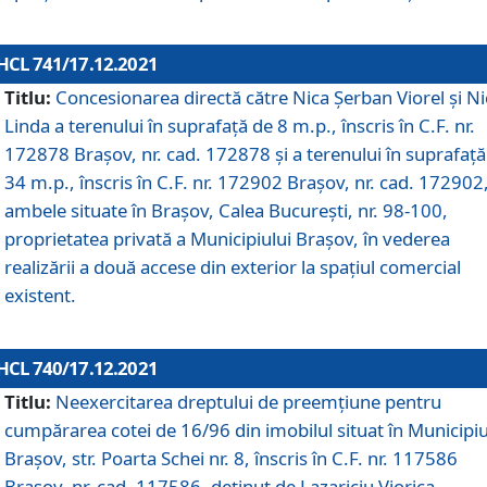
HCL 741/17.12.2021
Titlu:
Concesionarea directă către Nica Șerban Viorel și Ni
Linda a terenului în suprafață de 8 m.p., înscris în C.F. nr.
172878 Brașov, nr. cad. 172878 și a terenului în suprafață
34 m.p., înscris în C.F. nr. 172902 Brașov, nr. cad. 172902
ambele situate în Brașov, Calea București, nr. 98-100,
proprietatea privată a Municipiului Brașov, în vederea
realizării a două accese din exterior la spațiul comercial
existent.
HCL 740/17.12.2021
Titlu:
Neexercitarea dreptului de preemţiune pentru
cumpărarea cotei de 16/96 din imobilul situat în Municipiu
Braşov, str. Poarta Schei nr. 8, înscris în C.F. nr. 117586
Brașov, nr. cad. 117586, deținut de Lazariciu Viorica,