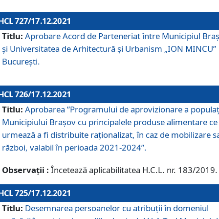
HCL 727/17.12.2021
Titlu:
Aprobare Acord de Parteneriat între Municipiul Bra
și Universitatea de Arhitectură și Urbanism „ION MINCU”
București.
HCL 726/17.12.2021
Titlu:
Aprobarea ”Programului de aprovizionare a populaț
Municipiului Braşov cu principalele produse alimentare ce
urmează a fi distribuite raționalizat, în caz de mobilizare s
război, valabil în perioada 2021-2024”.
Observații :
Încetează aplicabilitatea H.C.L. nr. 183/2019.
HCL 725/17.12.2021
Titlu:
Desemnarea persoanelor cu atribuții în domeniul