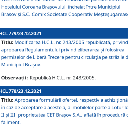
Hotelului Coroana Brașovului, încheiat între Municipiul
Braşov şi S.C. Comix Societate Cooperativ Meșteșugăreas
HCL 779/23.12.2021
Titlu:
Modificarea H.C.L. nr. 243/2005 republicată, privind
aprobarea Regulamentului privind eliberarea şi folosirea
permiselor de Liberă Trecere pentru circulația pe străzile 
Municipiul Braşov.
Observații :
Republică H.C.L. nr. 243/2005.
HCL 778/23.12.2021
Titlu:
Aprobarea formulării ofertei, respectiv a achiziționăr
în caz de acceptare a acesteia, a imobilelor parte a Loturilo
II și III, proprietatea CET Brașov S.A., aflată în procedură 
faliment.