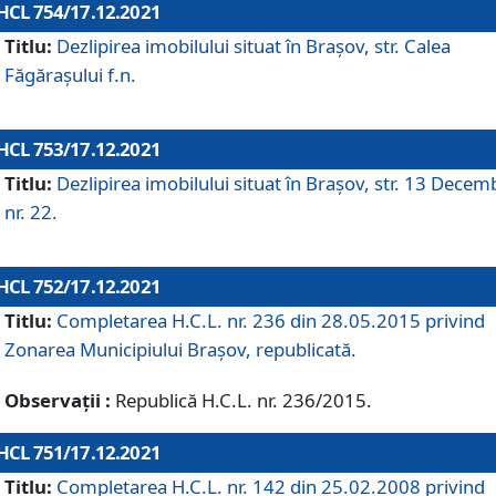
HCL 754/17.12.2021
Titlu:
Dezlipirea imobilului situat în Brașov, str. Calea
Făgărașului f.n.
HCL 753/17.12.2021
Titlu:
Dezlipirea imobilului situat în Brașov, str. 13 Decem
nr. 22.
HCL 752/17.12.2021
Titlu:
Completarea H.C.L. nr. 236 din 28.05.2015 privind
Zonarea Municipiului Braşov, republicată.
Observații :
Republică H.C.L. nr. 236/2015.
HCL 751/17.12.2021
Titlu:
Completarea H.C.L. nr. 142 din 25.02.2008 privind