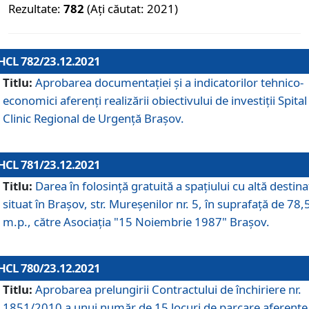
Rezultate:
782
(Ați căutat: 2021)
HCL 782/23.12.2021
Titlu:
Aprobarea documentației și a indicatorilor tehnico-
economici aferenți realizării obiectivului de investiții Spital
Clinic Regional de Urgență Brașov.
HCL 781/23.12.2021
Titlu:
Darea în folosinţă gratuită a spaţiului cu altă destina
situat în Braşov, str. Mureşenilor nr. 5, în suprafaţă de 78,
m.p., către Asociaţia "15 Noiembrie 1987" Braşov.
HCL 780/23.12.2021
Titlu:
Aprobarea prelungirii Contractului de închiriere nr.
1851/2010 a unui număr de 15 locuri de parcare aferente