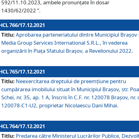
592/11.10.2023, ambele pronunțate în dosar
1430/62/2022 ”.
HCL 766/17.12.2021
Titlu:
Aprobarea parteneriatului dintre Municipiul Brașov 
Media Group Services International S.R.L., în vederea
organizării în Piața Sfatului Brașov, a Revelionului 2022.
HCL 765/17.12.2021
Titlu:
Neexercitarea dreptului de preemţiune pentru
cumpărarea imobilului situat în Municipiul Braşov, str. Poa
Schei, nr. 35, ap. 1 A, înscris în C.F. nr. 120078 Brașov, nr. 
120078-C1-U2, proprietar Nicolaescu Dani Mihai.
HCL 764/17.12.2021
Titlu:
Predarea către Ministerul Lucrărilor Publice, Dezvolt