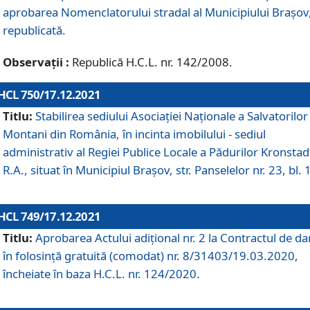
aprobarea Nomenclatorului stradal al Municipiului Braşov
republicată.
Observații :
Republică H.C.L. nr. 142/2008.
HCL 750/17.12.2021
Titlu:
Stabilirea sediului Asociației Naționale a Salvatorilor
Montani din România, în incinta imobilului - sediul
administrativ al Regiei Publice Locale a Pădurilor Kronstad
R.A., situat în Municipiul Braşov, str. Panselelor nr. 23, bl. 
HCL 749/17.12.2021
Titlu:
Aprobarea Actului adițional nr. 2 la Contractul de da
în folosință gratuită (comodat) nr. 8/31403/19.03.2020,
încheiate în baza H.C.L. nr. 124/2020.