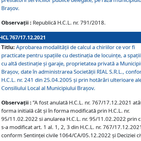
Braşov.
Observații :
Republică H.C.L. nr. 791/2018.
HCL 767/17.12.2021
Titlu:
Aprobarea modalității de calcul a chiriilor ce vor fi
practicate pentru spaţiile cu destinaţia de locuinţe, a spaţii
cu altă destinaţie şi garaje, proprietatea privată a Municipi
Braşov, date în administrarea Societăţii RIAL S.R.L., conf
H.C.L. nr. 241 din 25.04.2005 și prin hotărâri ulterioare al
Consiliului Local al Municipiului Braşov.
Observații :
”A fost anulată H.C.L. nr. 767/17.12.2021 atât
forma initială cât și în forma modificată prin H.C.L. nr.
95/11.02.2022 si anularea H.C.L. nr. 95/11.02.2022 prin 
s-a modificat art. 1 al. 1, 2, 3 din H.C.L. nr. 767/17.12.202
conform Sentinței civile 1064/CA/05.12.2022 și Deciziei ci