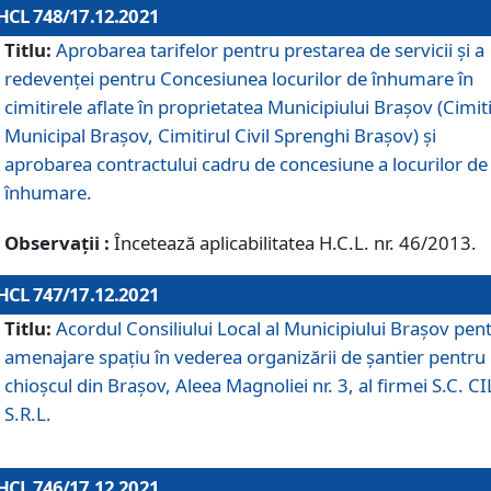
HCL 748/17.12.2021
Titlu:
Aprobarea tarifelor pentru prestarea de servicii şi a
redevenţei pentru Concesiunea locurilor de înhumare în
cimitirele aflate în proprietatea Municipiului Braşov (Cimit
Municipal Braşov, Cimitirul Civil Sprenghi Braşov) şi
aprobarea contractului cadru de concesiune a locurilor de
înhumare.
Observații :
Încetează aplicabilitatea H.C.L. nr. 46/2013.
HCL 747/17.12.2021
Titlu:
Acordul Consiliului Local al Municipiului Braşov pen
amenajare spațiu în vederea organizării de șantier pentru
chioșcul din Brașov, Aleea Magnoliei nr. 3, al firmei S.C. C
S.R.L.
HCL 746/17.12.2021