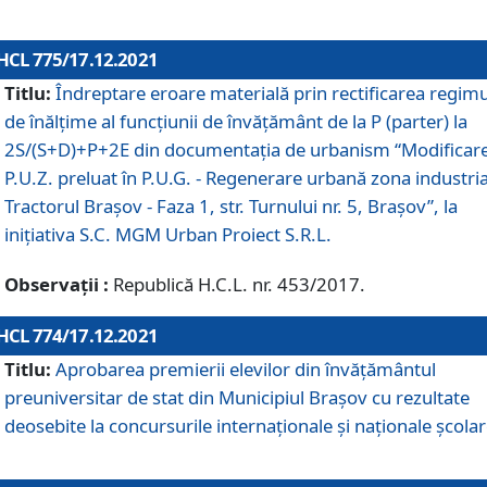
HCL 775/17.12.2021
Titlu:
Îndreptare eroare materială prin rectificarea regimu
de înălţime al funcţiunii de învăţământ de la P (parter) la
2S/(S+D)+P+2E din documentaţia de urbanism “Modificar
P.U.Z. preluat în P.U.G. - Regenerare urbană zona industria
Tractorul Braşov - Faza 1, str. Turnului nr. 5, Braşov”, la
iniţiativa S.C. MGM Urban Proiect S.R.L.
Observații :
Republică H.C.L. nr. 453/2017.
HCL 774/17.12.2021
Titlu:
Aprobarea premierii elevilor din învățământul
preuniversitar de stat din Municipiul Brașov cu rezultate
deosebite la concursurile internaționale și naționale școlar