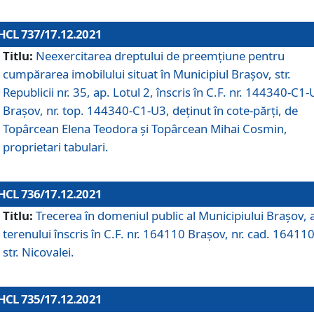
HCL 737/17.12.2021
Titlu:
Neexercitarea dreptului de preemţiune pentru
cumpărarea imobilului situat în Municipiul Braşov, str.
Republicii nr. 35, ap. Lotul 2, înscris în C.F. nr. 144340-C1
Brașov, nr. top. 144340-C1-U3, deținut în cote-părți, de
Topârcean Elena Teodora și Topârcean Mihai Cosmin,
proprietari tabulari.
HCL 736/17.12.2021
Titlu:
Trecerea în domeniul public al Municipiului Braşov, 
terenului înscris în C.F. nr. 164110 Brașov, nr. cad. 164110
str. Nicovalei.
HCL 735/17.12.2021