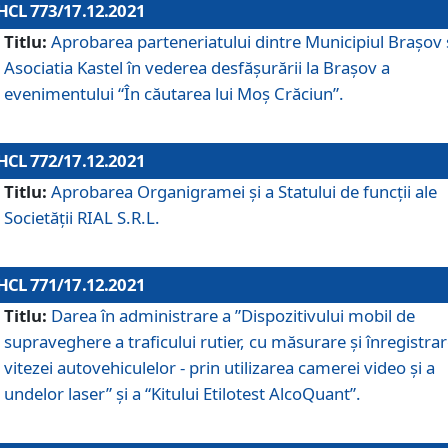
HCL 773/17.12.2021
Titlu:
Aprobarea parteneriatului dintre Municipiul Brașov 
Asociatia Kastel în vederea desfăşurării la Brașov a
evenimentului “În căutarea lui Moș Crăciun”.
HCL 772/17.12.2021
Titlu:
Aprobarea Organigramei şi a Statului de funcţii ale
Societăţii RIAL S.R.L.
HCL 771/17.12.2021
Titlu:
Darea în administrare a ”Dispozitivului mobil de
supraveghere a traficului rutier, cu măsurare și înregistrar
vitezei autovehiculelor - prin utilizarea camerei video și a
undelor laser” și a “Kitului Etilotest AlcoQuant”.