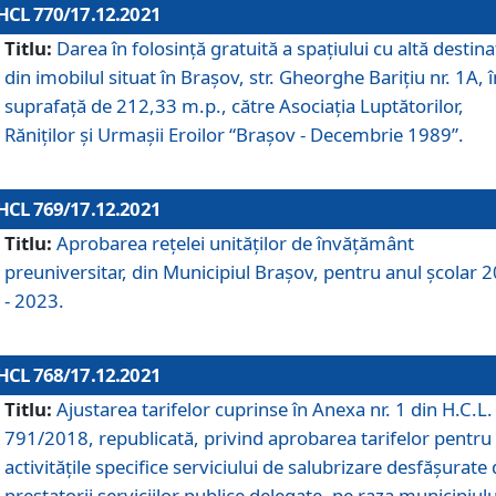
HCL 770/17.12.2021
Titlu:
Darea în folosinţă gratuită a spaţiului cu altă destina
din imobilul situat în Braşov, str. Gheorghe Bariţiu nr. 1A, î
suprafaţă de 212,33 m.p., către Asociaţia Luptătorilor,
Răniţilor şi Urmaşii Eroilor “Braşov - Decembrie 1989”.
HCL 769/17.12.2021
Titlu:
Aprobarea reţelei unităţilor de învăţământ
preuniversitar, din Municipiul Braşov, pentru anul şcolar 
- 2023.
HCL 768/17.12.2021
Titlu:
Ajustarea tarifelor cuprinse în Anexa nr. 1 din H.C.L. 
791/2018, republicată, privind aprobarea tarifelor pentru
activităţile specifice serviciului de salubrizare desfăşurate
prestatorii serviciilor publice delegate, pe raza municipiulu