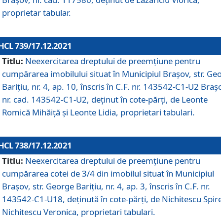
proprietar tabular.
HCL 739/17.12.2021
Titlu:
Neexercitarea dreptului de preemţiune pentru
cumpărarea imobilului situat în Municipiul Braşov, str. Ge
Barițiu, nr. 4, ap. 10, înscris în C.F. nr. 143542-C1-U2 Braș
nr. cad. 143542-C1-U2, deținut în cote-părți, de Leonte
Romică Mihăiță și Leonte Lidia, proprietari tabulari.
HCL 738/17.12.2021
Titlu:
Neexercitarea dreptului de preemţiune pentru
cumpărarea cotei de 3/4 din imobilul situat în Municipiul
Braşov, str. George Barițiu, nr. 4, ap. 3, înscris în C.F. nr.
143542-C1-U18, deținută în cote-părți, de Nichitescu Spire
Nichitescu Veronica, proprietari tabulari.