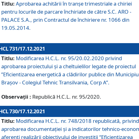
Titlu:
Aprobarea achitării în tranșe trimestriale a chiriei
pentru locurile de parcare închiriate de către S.C. ARO -
PALACE S.A., prin Contractul de închiriere nr. 1066 din
19.05.2014.
HCL 731/17.12.2021
Titlu:
Modificarea H.C.L. nr. 95/20.02.2020 privind
aprobarea proiectului și a cheltuielilor legate de proiectul
”Eficientizarea energetică a clădirilor publice din Municipiu
Brașov - Colegiul Tehnic Transilvania, Corp A”.
Observații :
Republică H.C.L. nr. 95/2020.
HCL 730/17.12.2021
Titlu:
Modificarea H.C.L. nr. 748/2018 republicată, privind
aprobarea documentației și a indicatorilor tehnico-econom
aferenți realizării obiectivului de investiții “Eficientizarea