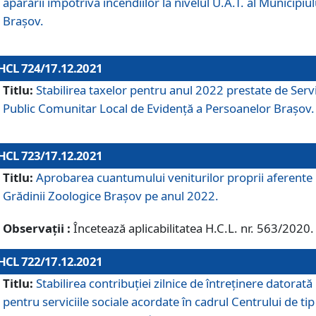
apărării împotriva incendiilor la nivelul U.A.T. al Municipiul
Brașov.
HCL 724/17.12.2021
Titlu:
Stabilirea taxelor pentru anul 2022 prestate de Servi
Public Comunitar Local de Evidență a Persoanelor Braşov.
HCL 723/17.12.2021
Titlu:
Aprobarea cuantumului veniturilor proprii aferente
Grădinii Zoologice Braşov pe anul 2022.
Observații :
Încetează aplicabilitatea H.C.L. nr. 563/2020.
HCL 722/17.12.2021
Titlu:
Stabilirea contribuţiei zilnice de întreținere datorată
pentru serviciile sociale acordate în cadrul Centrului de tip