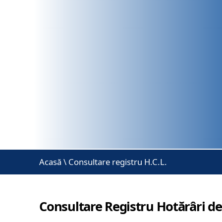
Acasă
\
Consultare registru H.C.L.
Consultare Registru Hotărâri de