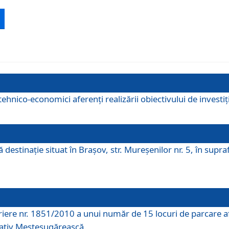
ehnico-economici aferenți realizării obiectivului de investiț
tă destinaţie situat în Braşov, str. Mureşenilor nr. 5, în su
riere nr. 1851/2010 a unui număr de 15 locuri de parcare a
rativ Meșteșugărească.