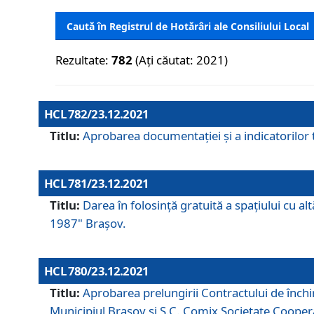
Caută în Registrul de Hotărâri ale Consiliului Local
Rezultate:
782
(Ați căutat: 2021)
HCL 782/23.12.2021
Titlu:
Aprobarea documentației și a indicatorilor t
HCL 781/23.12.2021
Titlu:
Darea în folosinţă gratuită a spaţiului cu al
1987" Braşov.
HCL 780/23.12.2021
Titlu:
Aprobarea prelungirii Contractului de închi
Municipiul Braşov şi S.C. Comix Societate Coope