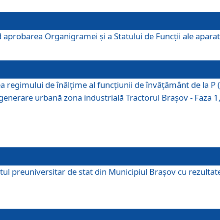
 aprobarea Organigramei şi a Statului de Funcţii ale aparatu
ea regimului de înălţime al funcţiunii de învăţământ de la 
generare urbană zona industrială Tractorul Braşov - Faza 1, s
ul preuniversitar de stat din Municipiul Brașov cu rezultate