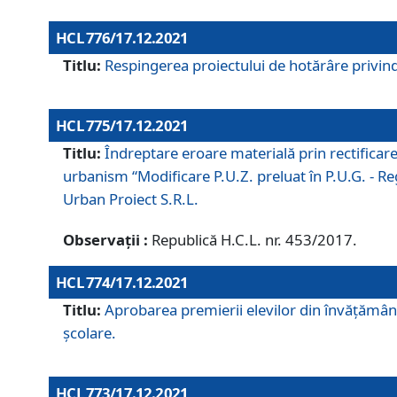
HCL 776/17.12.2021
Titlu:
Respingerea proiectului de hotărâre privind
HCL 775/17.12.2021
Titlu:
Îndreptare eroare materială prin rectificar
urbanism “Modificare P.U.Z. preluat în P.U.G. - Re
Urban Proiect S.R.L.
Observații :
Republică H.C.L. nr. 453/2017.
HCL 774/17.12.2021
Titlu:
Aprobarea premierii elevilor din învățământ
școlare.
HCL 773/17.12.2021