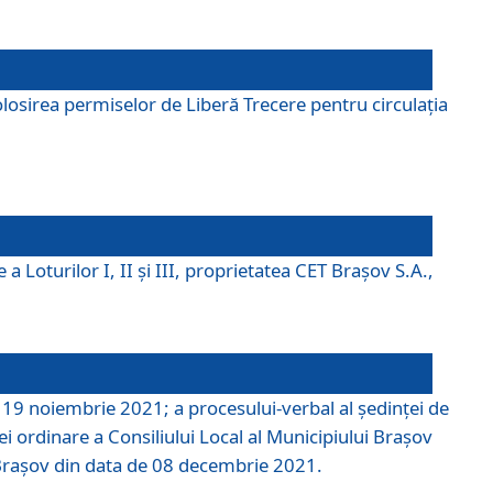
losirea permiselor de Liberă Trecere pentru circulația
a Loturilor I, II și III, proprietatea CET Brașov S.A.,
e 19 noiembrie 2021; a procesului-verbal al şedinţei de
i ordinare a Consiliului Local al Municipiului Braşov
i Braşov din data de 08 decembrie 2021.