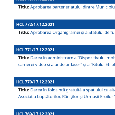
Titlu:
Aprobarea parteneriatului dintre Municipiul
HCL 772/17.12.2021
Titlu:
Aprobarea Organigramei şi a Statului de func
HCL 771/17.12.2021
Titlu:
Darea în administrare a ”Dispozitivului mobil
camerei video și a undelor laser” și a “Kitului Etil
HCL 770/17.12.2021
Titlu:
Darea în folosinţă gratuită a spaţiului cu al
Asociaţia Luptătorilor, Răniţilor şi Urmaşii Eroil
HCL 769/17.12.2021