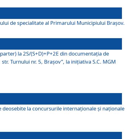
lui de specialitate al Primarului Municipiului Braşov.
P (parter) la 2S/(S+D)+P+2E din documentaţia de
tr. Turnului nr. 5, Braşov”, la iniţiativa S.C. MGM
 deosebite la concursurile internaționale și naționale