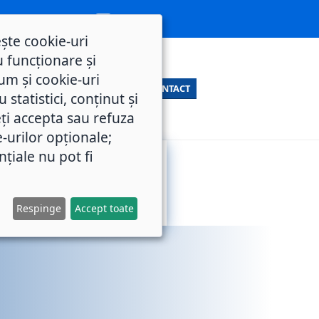
ește cookie-uri
 funcționare și
um și cookie-uri
CONTACT
statistici, conținut și
ți accepta sau refuza
e-urilor opționale;
nțiale nu pot fi
SERVICII
M.O.L.
PUBLICE
Respinge
Accept toate