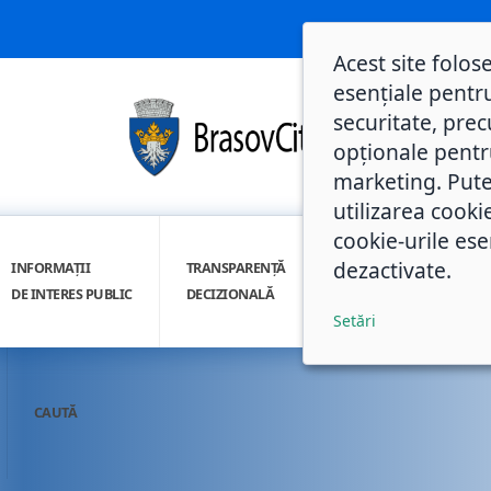
Acest site folos
esențiale pentru
securitate, prec
opționale pentru 
marketing. Pute
utilizarea cooki
cookie-urile ese
dezactivate.
INFORMAȚII
TRANSPARENȚĂ
INTEGRITATE
DE INTERES PUBLIC
DECIZIONALĂ
INSTITUȚIONALĂ
Setări
CAUTĂ