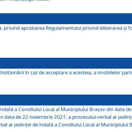
, privind aprobarea Regulamentului privind eliberarea şi fo
iziționării în caz de acceptare a acesteia, a imobilelor parte 
îndată a Consiliului Local al Municipiului Braşov din data d
din data de 22 noiembrie 2021; a procesului-verbal al şedinţe
bal al şedinţei de îndată a Consiliului Local al Municipiulu