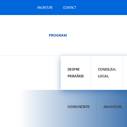
ANUNȚURI
CONTACT
PROGRAM
DESPRE
CONSILIUL
PRIMĂRIE
LOCAL
COMUNITATE
ANUNȚURI