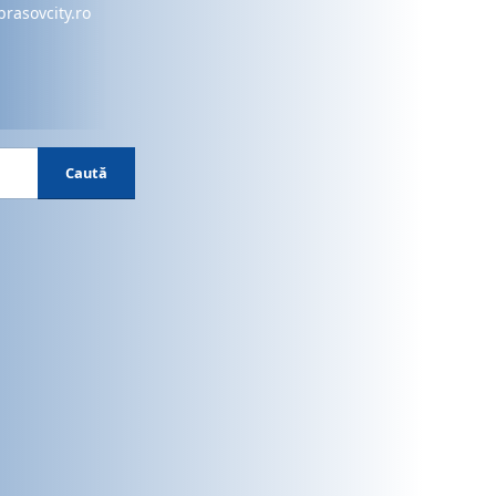
brasovcity.ro
Caută