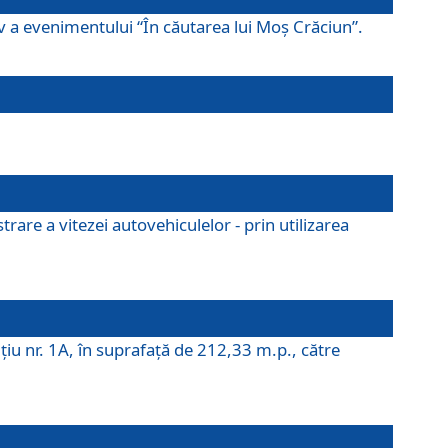
ov a evenimentului “În căutarea lui Moș Crăciun”.
rare a vitezei autovehiculelor - prin utilizarea
iţiu nr. 1A, în suprafaţă de 212,33 m.p., către