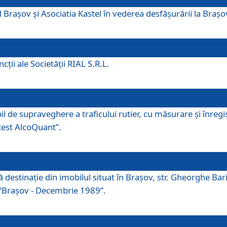
 Brașov și Asociatia Kastel în vederea desfăşurării la Braș
ţii ale Societăţii RIAL S.R.L.
 de supraveghere a traficului rutier, cu măsurare și înregist
otest AlcoQuant”.
tă destinaţie din imobilul situat în Braşov, str. Gheorghe Bar
or “Braşov - Decembrie 1989”.