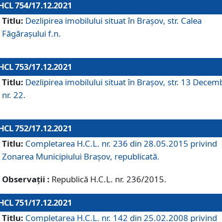
HCL 754/17.12.2021
Titlu:
Dezlipirea imobilului situat în Brașov, str. Calea
Făgărașului f.n.
HCL 753/17.12.2021
Titlu:
Dezlipirea imobilului situat în Brașov, str. 13 Decem
nr. 22.
HCL 752/17.12.2021
Titlu:
Completarea H.C.L. nr. 236 din 28.05.2015 privind
Zonarea Municipiului Braşov, republicată.
Observații :
Republică H.C.L. nr. 236/2015.
HCL 751/17.12.2021
Titlu:
Completarea H.C.L. nr. 142 din 25.02.2008 privind