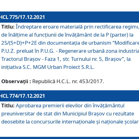
HCL 775/17.12.2021
Titlu:
Îndreptare eroare materială prin rectificarea regimu
de înălţime al funcţiunii de învăţământ de la P (parter) la
2S/(S+D)+P+2E din documentaţia de urbanism “Modificar
P.U.Z. preluat în P.U.G. - Regenerare urbană zona industria
Tractorul Braşov - Faza 1, str. Turnului nr. 5, Braşov”, la
iniţiativa S.C. MGM Urban Proiect S.R.L.
Observații :
Republică H.C.L. nr. 453/2017.
HCL 774/17.12.2021
Titlu:
Aprobarea premierii elevilor din învățământul
preuniversitar de stat din Municipiul Brașov cu rezultate
deosebite la concursurile internaționale și naționale școlar