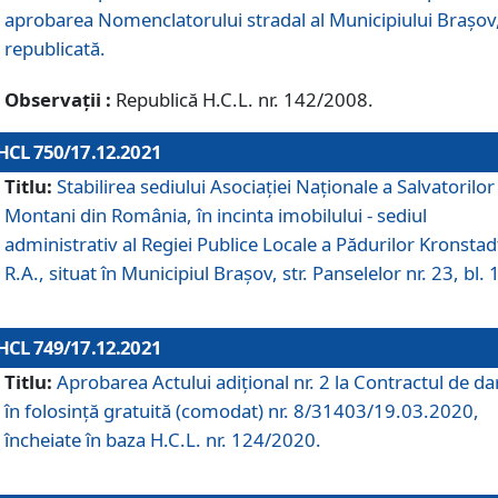
aprobarea Nomenclatorului stradal al Municipiului Braşov
republicată.
Observații :
Republică H.C.L. nr. 142/2008.
HCL 750/17.12.2021
Titlu:
Stabilirea sediului Asociației Naționale a Salvatorilor
Montani din România, în incinta imobilului - sediul
administrativ al Regiei Publice Locale a Pădurilor Kronstad
R.A., situat în Municipiul Braşov, str. Panselelor nr. 23, bl. 
HCL 749/17.12.2021
Titlu:
Aprobarea Actului adițional nr. 2 la Contractul de da
în folosință gratuită (comodat) nr. 8/31403/19.03.2020,
încheiate în baza H.C.L. nr. 124/2020.