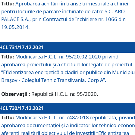
Titlu:
Aprobarea achitării în tranșe trimestriale a chiriei
pentru locurile de parcare închiriate de către S.C. ARO -
PALACE S.A., prin Contractul de închiriere nr. 1066 din
19.05.2014.
HCL 731/17.12.2021
Titlu:
Modificarea H.C.L. nr. 95/20.02.2020 privind
aprobarea proiectului și a cheltuielilor legate de proiectul
”Eficientizarea energetică a clădirilor publice din Municipiu
Brașov - Colegiul Tehnic Transilvania, Corp A”.
Observații :
Republică H.C.L. nr. 95/2020.
HCL 730/17.12.2021
Titlu:
Modificarea H.C.L. nr. 748/2018 republicată, privind
aprobarea documentației și a indicatorilor tehnico-econom
aferenți realizării obiectivului de investiții “Eficientizarea