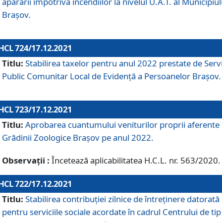
apărării împotriva incendiilor la nivelul U.A.T. al Municipiul
Brașov.
HCL 724/17.12.2021
Titlu:
Stabilirea taxelor pentru anul 2022 prestate de Servi
Public Comunitar Local de Evidență a Persoanelor Braşov.
HCL 723/17.12.2021
Titlu:
Aprobarea cuantumului veniturilor proprii aferente
Grădinii Zoologice Braşov pe anul 2022.
Observații :
Încetează aplicabilitatea H.C.L. nr. 563/2020.
HCL 722/17.12.2021
Titlu:
Stabilirea contribuţiei zilnice de întreținere datorată
pentru serviciile sociale acordate în cadrul Centrului de tip