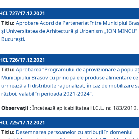
HCL 727/17.12.2021
Titlu:
Aprobare Acord de Parteneriat între Municipiul Bra
și Universitatea de Arhitectură și Urbanism „ION MINCU”
București.
HCL 726/17.12.2021
Titlu:
Aprobarea ”Programului de aprovizionare a populaț
Municipiului Braşov cu principalele produse alimentare ce
urmează a fi distribuite raționalizat, în caz de mobilizare s
război, valabil în perioada 2021-2024”.
Observații :
Încetează aplicabilitatea H.C.L. nr. 183/2019.
HCL 725/17.12.2021
Titlu:
Desemnarea persoanelor cu atribuții în domeniul