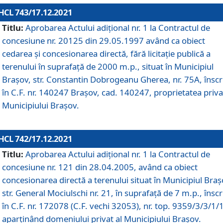
HCL 743/17.12.2021
Titlu:
Aprobarea Actului adiţional nr. 1 la Contractul de
concesiune nr. 20125 din 29.05.1997 având ca obiect
cedarea și concesionarea directă, fără licitație publică a
terenului în suprafață de 2000 m.p., situat în Municipiul
Brașov, str. Constantin Dobrogeanu Gherea, nr. 75A, înscr
în C.F. nr. 140247 Brașov, cad. 140247, proprietatea priva
Municipiului Brașov.
HCL 742/17.12.2021
Titlu:
Aprobarea Actului adiţional nr. 1 la Contractul de
concesiune nr. 121 din 28.04.2005, având ca obiect
concesionarea directă a terenului situat în Municipiul Braș
str. General Mociulschi nr. 21, în suprafață de 7 m.p., înscr
în C.F. nr. 172078 (C.F. vechi 32053), nr. top. 9359/3/3/1/
aparținând domeniului privat al Municipiului Brașov.