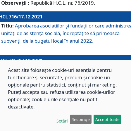
Observații :
Republică H.C.L. nr. 76/2019.
HCL 716/17.12.2021
Titlu:
Aprobarea asociaţiilor şi fundaţiilor care administre
unităţi de asistenţă socială, îndreptăţite să primească
subvenţii de la bugetul local în anul 2022.
HCL 715/17.12.2021
Titlu:
Aprobarea Planului de acţiuni sau lucrări de interes
Acest site folosește cookie-uri esențiale pentru
local pentru anul 2022.
funcționare și securitate, precum și cookie-uri
opționale pentru statistici, conținut și marketing.
Puteți accepta sau refuza utilizarea cookie-urilor
HCL 714/17.12.2021
opționale; cookie-urile esențiale nu pot fi
Titlu:
Modificarea Anexei la H.C.L. nr. 709/2020 privind
dezactivate.
aprobarea Regulamentului de Organizare şi Funcţionare a
Respinge
Accept toate
Direcţiei de Asistenţă Socială Braşov.
Setări