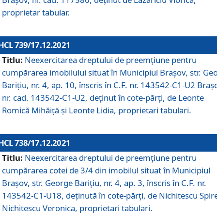
proprietar tabular.
HCL 739/17.12.2021
Titlu:
Neexercitarea dreptului de preemţiune pentru
cumpărarea imobilului situat în Municipiul Braşov, str. Ge
Barițiu, nr. 4, ap. 10, înscris în C.F. nr. 143542-C1-U2 Braș
nr. cad. 143542-C1-U2, deținut în cote-părți, de Leonte
Romică Mihăiță și Leonte Lidia, proprietari tabulari.
HCL 738/17.12.2021
Titlu:
Neexercitarea dreptului de preemţiune pentru
cumpărarea cotei de 3/4 din imobilul situat în Municipiul
Braşov, str. George Barițiu, nr. 4, ap. 3, înscris în C.F. nr.
143542-C1-U18, deținută în cote-părți, de Nichitescu Spire
Nichitescu Veronica, proprietari tabulari.