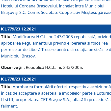
Hotelului Coroana Brașovului, încheiat între Municipiul
Braşov şi S.C. Comix Societate Cooperativ Meșteșugăreas
HCL 779/23.12.2021
Titlu:
Modificarea H.C.L. nr. 243/2005 republicată, privind
aprobarea Regulamentului privind eliberarea şi folosirea
permiselor de Liberă Trecere pentru circulația pe străzile 
Municipiul Braşov.
Observații :
Republică H.C.L. nr. 243/2005.
HCL 778/23.12.2021
Titlu:
Aprobarea formulării ofertei, respectiv a achiziționăr
în caz de acceptare a acesteia, a imobilelor parte a Loturilo
II și III, proprietatea CET Brașov S.A., aflată în procedură 
faliment.