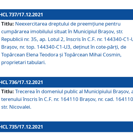
HCL 737/17.12.2021
Titlu:
Neexercitarea dreptului de preemţiune pentru
cumpărarea imobilului situat în Municipiul Braşov, str.
Republicii nr. 35, ap. Lotul 2, înscris în C.F. nr. 144340-C1
Brașov, nr. top. 144340-C1-U3, deținut în cote-părți, de
Topârcean Elena Teodora și Topârcean Mihai Cosmin,
proprietari tabulari.
HCL 736/17.12.2021
Titlu:
Trecerea în domeniul public al Municipiului Braşov, 
terenului înscris în C.F. nr. 164110 Brașov, nr. cad. 164110
str. Nicovalei.
HCL 735/17.12.2021