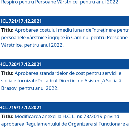
Respiro pentru Persoane Vârstnice, pentru anul 2022.
HCL 721/17.12.2021
Titlu:
Aprobarea costului mediu lunar de întreţinere pent
persoanele vârstnice îngrijite în Căminul pentru Persoane
Vârstnice, pentru anul 2022.
HCL 720/17.12.2021
Titlu:
Aprobarea standardelor de cost pentru serviciile
sociale furnizate în cadrul Direcției de Asistență Socială
Brașov, pentru anul 2022.
HCL 719/17.12.2021
Titlu:
Modificarea anexei la H.C.L. nr. 78/2019 privind
aprobarea Regulamentului de Organizare și Funcționare a