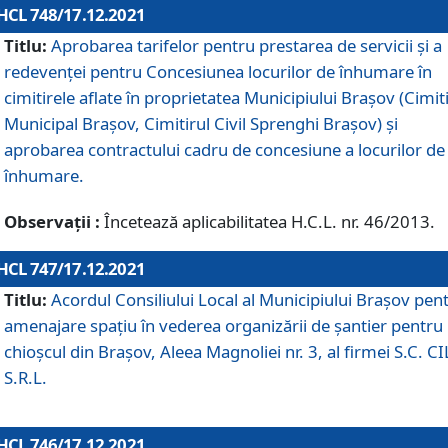
HCL 748/17.12.2021
Titlu:
Aprobarea tarifelor pentru prestarea de servicii şi a
redevenţei pentru Concesiunea locurilor de înhumare în
cimitirele aflate în proprietatea Municipiului Braşov (Cimit
Municipal Braşov, Cimitirul Civil Sprenghi Braşov) şi
aprobarea contractului cadru de concesiune a locurilor de
înhumare.
Observații :
Încetează aplicabilitatea H.C.L. nr. 46/2013.
HCL 747/17.12.2021
Titlu:
Acordul Consiliului Local al Municipiului Braşov pen
amenajare spațiu în vederea organizării de șantier pentru
chioșcul din Brașov, Aleea Magnoliei nr. 3, al firmei S.C. C
S.R.L.
HCL 746/17.12.2021