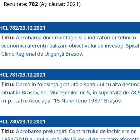
Rezultate:
782
(Ați căutat: 2021)
HCL 782/23.12.2021
Titlu:
Aprobarea documentației și a indicatorilor tehnico-
economici aferenți realizării obiectivului de investiții Spital
Clinic Regional de Urgență Brașov.
HCL 781/23.12.2021
Titlu:
Darea în folosinţă gratuită a spaţiului cu altă destina
situat în Braşov, str. Mureşenilor nr. 5, în suprafaţă de 78,
m.p., către Asociaţia "15 Noiembrie 1987" Braşov.
HCL 780/23.12.2021
Titlu:
Aprobarea prelungirii Contractului de închiriere nr.
1851/2010 a unui număr de 15 locuri de parcare aferente