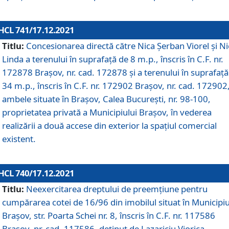
HCL 741/17.12.2021
Titlu:
Concesionarea directă către Nica Șerban Viorel și Ni
Linda a terenului în suprafață de 8 m.p., înscris în C.F. nr.
172878 Brașov, nr. cad. 172878 și a terenului în suprafață
34 m.p., înscris în C.F. nr. 172902 Brașov, nr. cad. 172902
ambele situate în Brașov, Calea București, nr. 98-100,
proprietatea privată a Municipiului Brașov, în vederea
realizării a două accese din exterior la spațiul comercial
existent.
HCL 740/17.12.2021
Titlu:
Neexercitarea dreptului de preemţiune pentru
cumpărarea cotei de 16/96 din imobilul situat în Municipiu
Braşov, str. Poarta Schei nr. 8, înscris în C.F. nr. 117586
Brașov, nr. cad. 117586, deținut de Lazariciu Viorica,