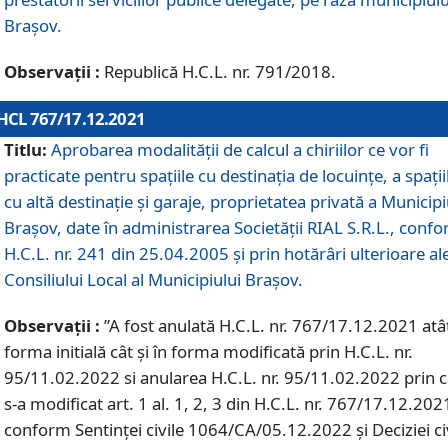
Braşov.
Observații :
Republică H.C.L. nr. 791/2018.
HCL 767/17.12.2021
Titlu:
Aprobarea modalității de calcul a chiriilor ce vor fi
practicate pentru spaţiile cu destinaţia de locuinţe, a spaţii
cu altă destinaţie şi garaje, proprietatea privată a Municipi
Braşov, date în administrarea Societăţii RIAL S.R.L., conf
H.C.L. nr. 241 din 25.04.2005 și prin hotărâri ulterioare al
Consiliului Local al Municipiului Braşov.
Observații :
”A fost anulată H.C.L. nr. 767/17.12.2021 atât
forma initială cât și în forma modificată prin H.C.L. nr.
95/11.02.2022 si anularea H.C.L. nr. 95/11.02.2022 prin 
s-a modificat art. 1 al. 1, 2, 3 din H.C.L. nr. 767/17.12.202
conform Sentinței civile 1064/CA/05.12.2022 și Deciziei ci