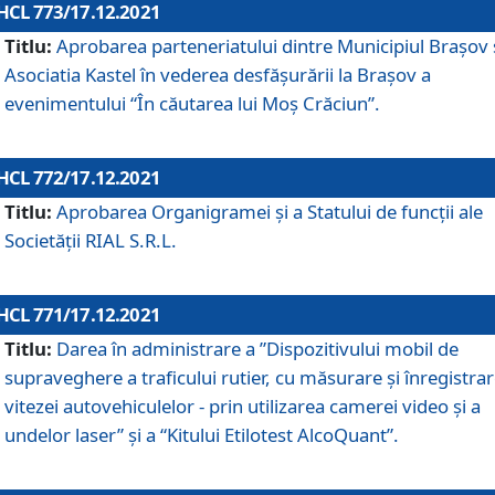
HCL 773/17.12.2021
Titlu:
Aprobarea parteneriatului dintre Municipiul Brașov 
Asociatia Kastel în vederea desfăşurării la Brașov a
evenimentului “În căutarea lui Moș Crăciun”.
HCL 772/17.12.2021
Titlu:
Aprobarea Organigramei şi a Statului de funcţii ale
Societăţii RIAL S.R.L.
HCL 771/17.12.2021
Titlu:
Darea în administrare a ”Dispozitivului mobil de
supraveghere a traficului rutier, cu măsurare și înregistrar
vitezei autovehiculelor - prin utilizarea camerei video și a
undelor laser” și a “Kitului Etilotest AlcoQuant”.