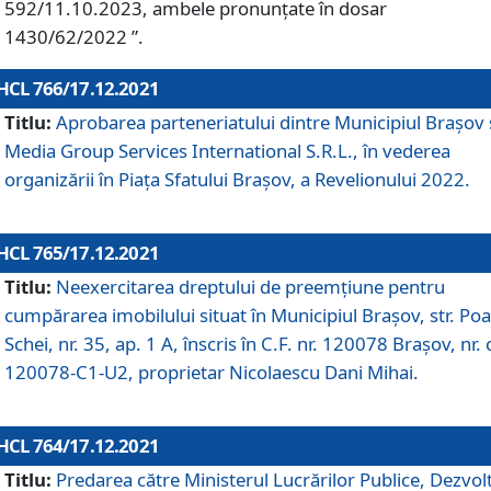
592/11.10.2023, ambele pronunțate în dosar
1430/62/2022 ”.
HCL 766/17.12.2021
Titlu:
Aprobarea parteneriatului dintre Municipiul Brașov 
Media Group Services International S.R.L., în vederea
organizării în Piața Sfatului Brașov, a Revelionului 2022.
HCL 765/17.12.2021
Titlu:
Neexercitarea dreptului de preemţiune pentru
cumpărarea imobilului situat în Municipiul Braşov, str. Poa
Schei, nr. 35, ap. 1 A, înscris în C.F. nr. 120078 Brașov, nr. 
120078-C1-U2, proprietar Nicolaescu Dani Mihai.
HCL 764/17.12.2021
Titlu:
Predarea către Ministerul Lucrărilor Publice, Dezvolt