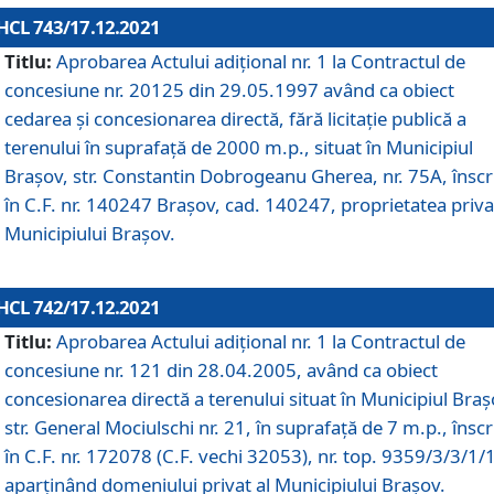
HCL 743/17.12.2021
Titlu:
Aprobarea Actului adiţional nr. 1 la Contractul de
concesiune nr. 20125 din 29.05.1997 având ca obiect
cedarea și concesionarea directă, fără licitație publică a
terenului în suprafață de 2000 m.p., situat în Municipiul
Brașov, str. Constantin Dobrogeanu Gherea, nr. 75A, înscr
în C.F. nr. 140247 Brașov, cad. 140247, proprietatea priva
Municipiului Brașov.
HCL 742/17.12.2021
Titlu:
Aprobarea Actului adiţional nr. 1 la Contractul de
concesiune nr. 121 din 28.04.2005, având ca obiect
concesionarea directă a terenului situat în Municipiul Braș
str. General Mociulschi nr. 21, în suprafață de 7 m.p., înscr
în C.F. nr. 172078 (C.F. vechi 32053), nr. top. 9359/3/3/1/
aparținând domeniului privat al Municipiului Brașov.