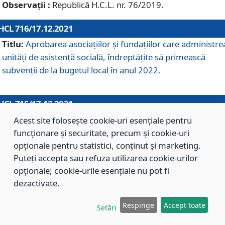
Observații :
Republică H.C.L. nr. 76/2019.
HCL 716/17.12.2021
Titlu:
Aprobarea asociaţiilor şi fundaţiilor care administre
unităţi de asistenţă socială, îndreptăţite să primească
subvenţii de la bugetul local în anul 2022.
HCL 715/17.12.2021
Titlu:
Aprobarea Planului de acţiuni sau lucrări de interes
Acest site folosește cookie-uri esențiale pentru
local pentru anul 2022.
funcționare și securitate, precum și cookie-uri
opționale pentru statistici, conținut și marketing.
Puteți accepta sau refuza utilizarea cookie-urilor
HCL 714/17.12.2021
opționale; cookie-urile esențiale nu pot fi
Titlu:
Modificarea Anexei la H.C.L. nr. 709/2020 privind
dezactivate.
aprobarea Regulamentului de Organizare şi Funcţionare a
Respinge
Accept toate
Direcţiei de Asistenţă Socială Braşov.
Setări