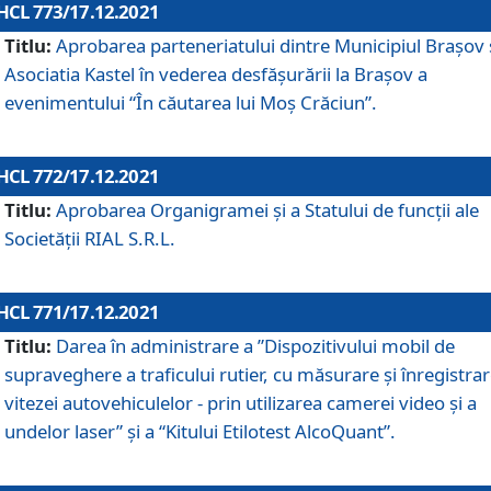
HCL 773/17.12.2021
Titlu:
Aprobarea parteneriatului dintre Municipiul Brașov 
Asociatia Kastel în vederea desfăşurării la Brașov a
evenimentului “În căutarea lui Moș Crăciun”.
HCL 772/17.12.2021
Titlu:
Aprobarea Organigramei şi a Statului de funcţii ale
Societăţii RIAL S.R.L.
HCL 771/17.12.2021
Titlu:
Darea în administrare a ”Dispozitivului mobil de
supraveghere a traficului rutier, cu măsurare și înregistrar
vitezei autovehiculelor - prin utilizarea camerei video și a
undelor laser” și a “Kitului Etilotest AlcoQuant”.