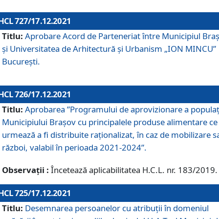
HCL 727/17.12.2021
Titlu:
Aprobare Acord de Parteneriat între Municipiul Bra
și Universitatea de Arhitectură și Urbanism „ION MINCU”
București.
HCL 726/17.12.2021
Titlu:
Aprobarea ”Programului de aprovizionare a populaț
Municipiului Braşov cu principalele produse alimentare ce
urmează a fi distribuite raționalizat, în caz de mobilizare s
război, valabil în perioada 2021-2024”.
Observații :
Încetează aplicabilitatea H.C.L. nr. 183/2019.
HCL 725/17.12.2021
Titlu:
Desemnarea persoanelor cu atribuții în domeniul