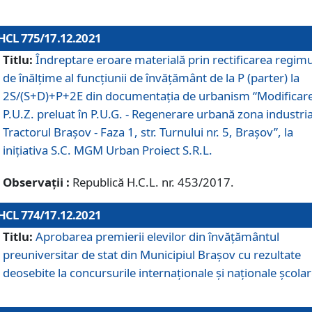
HCL 775/17.12.2021
Titlu:
Îndreptare eroare materială prin rectificarea regimu
de înălţime al funcţiunii de învăţământ de la P (parter) la
2S/(S+D)+P+2E din documentaţia de urbanism “Modificar
P.U.Z. preluat în P.U.G. - Regenerare urbană zona industria
Tractorul Braşov - Faza 1, str. Turnului nr. 5, Braşov”, la
iniţiativa S.C. MGM Urban Proiect S.R.L.
Observații :
Republică H.C.L. nr. 453/2017.
HCL 774/17.12.2021
Titlu:
Aprobarea premierii elevilor din învățământul
preuniversitar de stat din Municipiul Brașov cu rezultate
deosebite la concursurile internaționale și naționale școlar