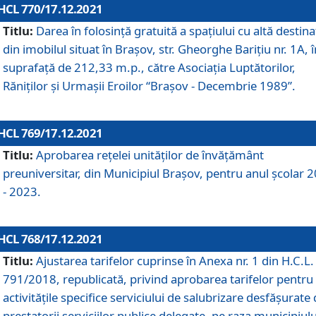
HCL 770/17.12.2021
Titlu:
Darea în folosinţă gratuită a spaţiului cu altă destina
din imobilul situat în Braşov, str. Gheorghe Bariţiu nr. 1A, î
suprafaţă de 212,33 m.p., către Asociaţia Luptătorilor,
Răniţilor şi Urmaşii Eroilor “Braşov - Decembrie 1989”.
HCL 769/17.12.2021
Titlu:
Aprobarea reţelei unităţilor de învăţământ
preuniversitar, din Municipiul Braşov, pentru anul şcolar 
- 2023.
HCL 768/17.12.2021
Titlu:
Ajustarea tarifelor cuprinse în Anexa nr. 1 din H.C.L. 
791/2018, republicată, privind aprobarea tarifelor pentru
activităţile specifice serviciului de salubrizare desfăşurate
prestatorii serviciilor publice delegate, pe raza municipiulu