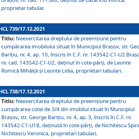
proprietar tabular.
HCL 739/17.12.2021
Titlu:
Neexercitarea dreptului de preemţiune pentru
cumpărarea imobilului situat în Municipiul Braşov, str. Ge
Barițiu, nr. 4, ap. 10, înscris în C.F. nr. 143542-C1-U2 Braș
nr. cad. 143542-C1-U2, deținut în cote-părți, de Leonte
Romică Mihăiță și Leonte Lidia, proprietari tabulari.
HCL 738/17.12.2021
Titlu:
Neexercitarea dreptului de preemţiune pentru
cumpărarea cotei de 3/4 din imobilul situat în Municipiul
Braşov, str. George Barițiu, nr. 4, ap. 3, înscris în C.F. nr.
143542-C1-U18, deținută în cote-părți, de Nichitescu Spire
Nichitescu Veronica, proprietari tabulari.