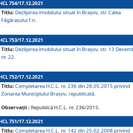
HCL 754/17.12.2021
Titlu:
Dezlipirea imobilului situat în Brașov, str. Calea
Făgărașului f.n.
HCL 753/17.12.2021
Titlu:
Dezlipirea imobilului situat în Brașov, str. 13 Decem
nr. 22.
HCL 752/17.12.2021
Titlu:
Completarea H.C.L. nr. 236 din 28.05.2015 privind
Zonarea Municipiului Braşov, republicată.
Observații :
Republică H.C.L. nr. 236/2015.
HCL 751/17.12.2021
Titlu:
Completarea H.C.L. nr. 142 din 25.02.2008 privind