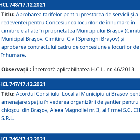
HCL 748/17.12.2021
Titlu:
Aprobarea tarifelor pentru prestarea de servicii şi a
redevenţei pentru Concesiunea locurilor de înhumare în
cimitirele aflate în proprietatea Municipiului Braşov (Cimit
Municipal Braşov, Cimitirul Civil Sprenghi Braşov) şi
aprobarea contractului cadru de concesiune a locurilor de
înhumare.
Observații :
Încetează aplicabilitatea H.C.L. nr. 46/2013.
HCL 747/17.12.2021
Titlu:
Acordul Consiliului Local al Municipiului Braşov pen
amenajare spațiu în vederea organizării de șantier pentru
chioșcul din Brașov, Aleea Magnoliei nr. 3, al firmei S.C. C
S.R.L.
HCL 746/17.12.2021