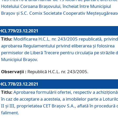
Hotelului Coroana Brașovului, încheiat între Municipiul
Braşov şi S.C. Comix Societate Cooperativ Meșteșugăreas
HCL 779/23.12.2021
Titlu:
Modificarea H.C.L. nr. 243/2005 republicată, privind
aprobarea Regulamentului privind eliberarea şi folosirea
permiselor de Liberă Trecere pentru circulația pe străzile 
Municipiul Braşov.
Observații :
Republică H.C.L. nr. 243/2005.
HCL 778/23.12.2021
Titlu:
Aprobarea formulării ofertei, respectiv a achiziționăr
în caz de acceptare a acesteia, a imobilelor parte a Loturilo
II și III, proprietatea CET Brașov S.A., aflată în procedură 
faliment.