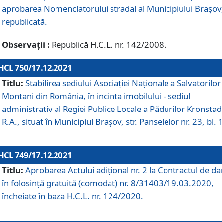
aprobarea Nomenclatorului stradal al Municipiului Braşov
republicată.
Observații :
Republică H.C.L. nr. 142/2008.
HCL 750/17.12.2021
Titlu:
Stabilirea sediului Asociației Naționale a Salvatorilor
Montani din România, în incinta imobilului - sediul
administrativ al Regiei Publice Locale a Pădurilor Kronstad
R.A., situat în Municipiul Braşov, str. Panselelor nr. 23, bl. 
HCL 749/17.12.2021
Titlu:
Aprobarea Actului adițional nr. 2 la Contractul de da
în folosință gratuită (comodat) nr. 8/31403/19.03.2020,
încheiate în baza H.C.L. nr. 124/2020.