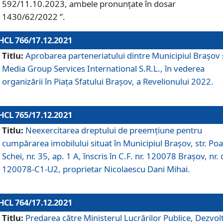
592/11.10.2023, ambele pronunțate în dosar
1430/62/2022 ”.
HCL 766/17.12.2021
Titlu:
Aprobarea parteneriatului dintre Municipiul Brașov 
Media Group Services International S.R.L., în vederea
organizării în Piața Sfatului Brașov, a Revelionului 2022.
HCL 765/17.12.2021
Titlu:
Neexercitarea dreptului de preemţiune pentru
cumpărarea imobilului situat în Municipiul Braşov, str. Poa
Schei, nr. 35, ap. 1 A, înscris în C.F. nr. 120078 Brașov, nr. 
120078-C1-U2, proprietar Nicolaescu Dani Mihai.
HCL 764/17.12.2021
Titlu:
Predarea către Ministerul Lucrărilor Publice, Dezvolt