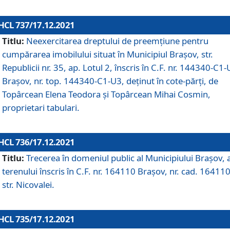
HCL 737/17.12.2021
Titlu:
Neexercitarea dreptului de preemţiune pentru
cumpărarea imobilului situat în Municipiul Braşov, str.
Republicii nr. 35, ap. Lotul 2, înscris în C.F. nr. 144340-C1
Brașov, nr. top. 144340-C1-U3, deținut în cote-părți, de
Topârcean Elena Teodora și Topârcean Mihai Cosmin,
proprietari tabulari.
HCL 736/17.12.2021
Titlu:
Trecerea în domeniul public al Municipiului Braşov, 
terenului înscris în C.F. nr. 164110 Brașov, nr. cad. 164110
str. Nicovalei.
HCL 735/17.12.2021