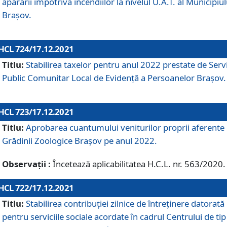
apărării împotriva incendiilor la nivelul U.A.T. al Municipiul
Brașov.
HCL 724/17.12.2021
Titlu:
Stabilirea taxelor pentru anul 2022 prestate de Servi
Public Comunitar Local de Evidență a Persoanelor Braşov.
HCL 723/17.12.2021
Titlu:
Aprobarea cuantumului veniturilor proprii aferente
Grădinii Zoologice Braşov pe anul 2022.
Observații :
Încetează aplicabilitatea H.C.L. nr. 563/2020.
HCL 722/17.12.2021
Titlu:
Stabilirea contribuţiei zilnice de întreținere datorată
pentru serviciile sociale acordate în cadrul Centrului de tip