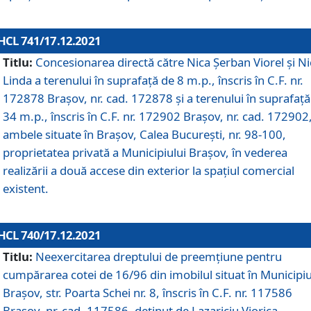
HCL 741/17.12.2021
Titlu:
Concesionarea directă către Nica Șerban Viorel și Ni
Linda a terenului în suprafață de 8 m.p., înscris în C.F. nr.
172878 Brașov, nr. cad. 172878 și a terenului în suprafață
34 m.p., înscris în C.F. nr. 172902 Brașov, nr. cad. 172902
ambele situate în Brașov, Calea București, nr. 98-100,
proprietatea privată a Municipiului Brașov, în vederea
realizării a două accese din exterior la spațiul comercial
existent.
HCL 740/17.12.2021
Titlu:
Neexercitarea dreptului de preemţiune pentru
cumpărarea cotei de 16/96 din imobilul situat în Municipiu
Braşov, str. Poarta Schei nr. 8, înscris în C.F. nr. 117586
Brașov, nr. cad. 117586, deținut de Lazariciu Viorica,