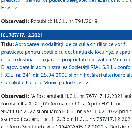
Braşov.
Observații :
Republică H.C.L. nr. 791/2018.
HCL 767/17.12.2021
Titlu:
Aprobarea modalității de calcul a chiriilor ce vor fi
practicate pentru spaţiile cu destinaţia de locuinţe, a spaţii
cu altă destinaţie şi garaje, proprietatea privată a Municipi
Braşov, date în administrarea Societăţii RIAL S.R.L., conf
H.C.L. nr. 241 din 25.04.2005 și prin hotărâri ulterioare al
Consiliului Local al Municipiului Braşov.
Observații :
”A fost anulată H.C.L. nr. 767/17.12.2021 atât
forma initială cât și în forma modificată prin H.C.L. nr.
95/11.02.2022 si anularea H.C.L. nr. 95/11.02.2022 prin 
s-a modificat art. 1 al. 1, 2, 3 din H.C.L. nr. 767/17.12.202
conform Sentinței civile 1064/CA/05.12.2022 și Deciziei ci