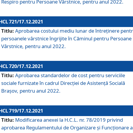
Respiro pentru Persoane Vârstnice, pentru anul 2022.
HCL 721/17.12.2021
Titlu:
Aprobarea costului mediu lunar de întreţinere pent
persoanele vârstnice îngrijite în Căminul pentru Persoane
Vârstnice, pentru anul 2022.
HCL 720/17.12.2021
Titlu:
Aprobarea standardelor de cost pentru serviciile
sociale furnizate în cadrul Direcției de Asistență Socială
Brașov, pentru anul 2022.
HCL 719/17.12.2021
Titlu:
Modificarea anexei la H.C.L. nr. 78/2019 privind
aprobarea Regulamentului de Organizare și Funcționare a