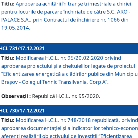
Titlu:
Aprobarea achitării în tranșe trimestriale a chiriei
pentru locurile de parcare închiriate de către S.C. ARO -
PALACE S.A., prin Contractul de închiriere nr. 1066 din
19.05.2014.
HCL 731/17.12.2021
Titlu:
Modificarea H.C.L. nr. 95/20.02.2020 privind
aprobarea proiectului și a cheltuielilor legate de proiectul
”Eficientizarea energetică a clădirilor publice din Municipiu
Brașov - Colegiul Tehnic Transilvania, Corp A”.
Observații :
Republică H.C.L. nr. 95/2020.
HCL 730/17.12.2021
Titlu:
Modificarea H.C.L. nr. 748/2018 republicată, privind
aprobarea documentației și a indicatorilor tehnico-econom
aferenți realizării obiectivului de investiții “Eficientizarea