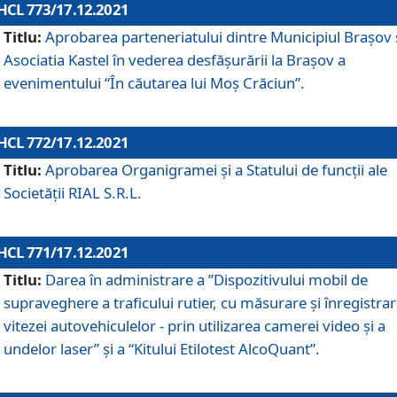
HCL 773/17.12.2021
Titlu:
Aprobarea parteneriatului dintre Municipiul Brașov 
Asociatia Kastel în vederea desfăşurării la Brașov a
evenimentului “În căutarea lui Moș Crăciun”.
HCL 772/17.12.2021
Titlu:
Aprobarea Organigramei şi a Statului de funcţii ale
Societăţii RIAL S.R.L.
HCL 771/17.12.2021
Titlu:
Darea în administrare a ”Dispozitivului mobil de
supraveghere a traficului rutier, cu măsurare și înregistrar
vitezei autovehiculelor - prin utilizarea camerei video și a
undelor laser” și a “Kitului Etilotest AlcoQuant”.