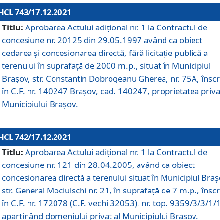
HCL 743/17.12.2021
Titlu:
Aprobarea Actului adiţional nr. 1 la Contractul de
concesiune nr. 20125 din 29.05.1997 având ca obiect
cedarea și concesionarea directă, fără licitație publică a
terenului în suprafață de 2000 m.p., situat în Municipiul
Brașov, str. Constantin Dobrogeanu Gherea, nr. 75A, înscr
în C.F. nr. 140247 Brașov, cad. 140247, proprietatea priva
Municipiului Brașov.
HCL 742/17.12.2021
Titlu:
Aprobarea Actului adiţional nr. 1 la Contractul de
concesiune nr. 121 din 28.04.2005, având ca obiect
concesionarea directă a terenului situat în Municipiul Braș
str. General Mociulschi nr. 21, în suprafață de 7 m.p., înscr
în C.F. nr. 172078 (C.F. vechi 32053), nr. top. 9359/3/3/1/
aparținând domeniului privat al Municipiului Brașov.