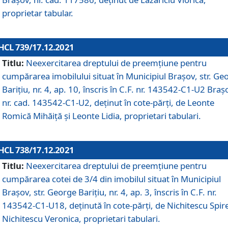
proprietar tabular.
HCL 739/17.12.2021
Titlu:
Neexercitarea dreptului de preemţiune pentru
cumpărarea imobilului situat în Municipiul Braşov, str. Ge
Barițiu, nr. 4, ap. 10, înscris în C.F. nr. 143542-C1-U2 Braș
nr. cad. 143542-C1-U2, deținut în cote-părți, de Leonte
Romică Mihăiță și Leonte Lidia, proprietari tabulari.
HCL 738/17.12.2021
Titlu:
Neexercitarea dreptului de preemţiune pentru
cumpărarea cotei de 3/4 din imobilul situat în Municipiul
Braşov, str. George Barițiu, nr. 4, ap. 3, înscris în C.F. nr.
143542-C1-U18, deținută în cote-părți, de Nichitescu Spire
Nichitescu Veronica, proprietari tabulari.