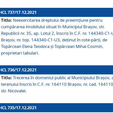
HCL 737/17.12.2021
Titlu:
Neexercitarea dreptului de preemţiune pentru
cumpărarea imobilului situat în Municipiul Braşov, str.
Republicii nr. 35, ap. Lotul 2, înscris în C.F. nr. 144340-C1
Brașov, nr. top. 144340-C1-U3, deținut în cote-părți, de
Topârcean Elena Teodora și Topârcean Mihai Cosmin,
proprietari tabulari.
HCL 736/17.12.2021
Titlu:
Trecerea în domeniul public al Municipiului Braşov, 
terenului înscris în C.F. nr. 164110 Brașov, nr. cad. 164110
str. Nicovalei.
HCL 735/17.12.2021