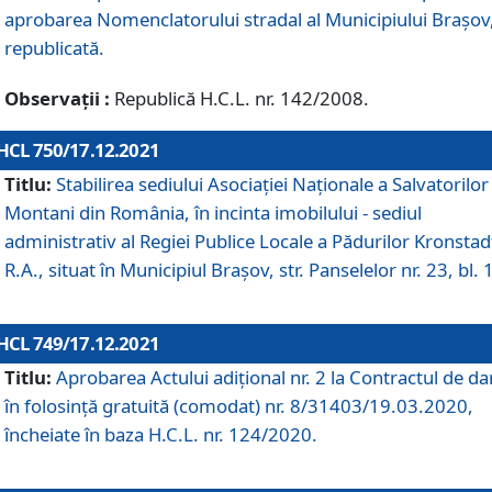
aprobarea Nomenclatorului stradal al Municipiului Braşov
republicată.
Observații :
Republică H.C.L. nr. 142/2008.
HCL 750/17.12.2021
Titlu:
Stabilirea sediului Asociației Naționale a Salvatorilor
Montani din România, în incinta imobilului - sediul
administrativ al Regiei Publice Locale a Pădurilor Kronstad
R.A., situat în Municipiul Braşov, str. Panselelor nr. 23, bl. 
HCL 749/17.12.2021
Titlu:
Aprobarea Actului adițional nr. 2 la Contractul de da
în folosință gratuită (comodat) nr. 8/31403/19.03.2020,
încheiate în baza H.C.L. nr. 124/2020.