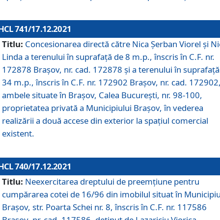
HCL 741/17.12.2021
Titlu:
Concesionarea directă către Nica Șerban Viorel și Ni
Linda a terenului în suprafață de 8 m.p., înscris în C.F. nr.
172878 Brașov, nr. cad. 172878 și a terenului în suprafață
34 m.p., înscris în C.F. nr. 172902 Brașov, nr. cad. 172902
ambele situate în Brașov, Calea București, nr. 98-100,
proprietatea privată a Municipiului Brașov, în vederea
realizării a două accese din exterior la spațiul comercial
existent.
HCL 740/17.12.2021
Titlu:
Neexercitarea dreptului de preemţiune pentru
cumpărarea cotei de 16/96 din imobilul situat în Municipiu
Braşov, str. Poarta Schei nr. 8, înscris în C.F. nr. 117586
Brașov, nr. cad. 117586, deținut de Lazariciu Viorica,