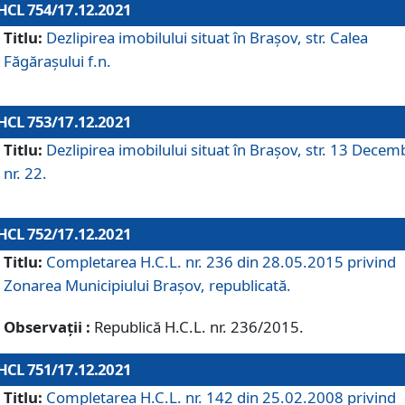
HCL 754/17.12.2021
Titlu:
Dezlipirea imobilului situat în Brașov, str. Calea
Făgărașului f.n.
HCL 753/17.12.2021
Titlu:
Dezlipirea imobilului situat în Brașov, str. 13 Decem
nr. 22.
HCL 752/17.12.2021
Titlu:
Completarea H.C.L. nr. 236 din 28.05.2015 privind
Zonarea Municipiului Braşov, republicată.
Observații :
Republică H.C.L. nr. 236/2015.
HCL 751/17.12.2021
Titlu:
Completarea H.C.L. nr. 142 din 25.02.2008 privind