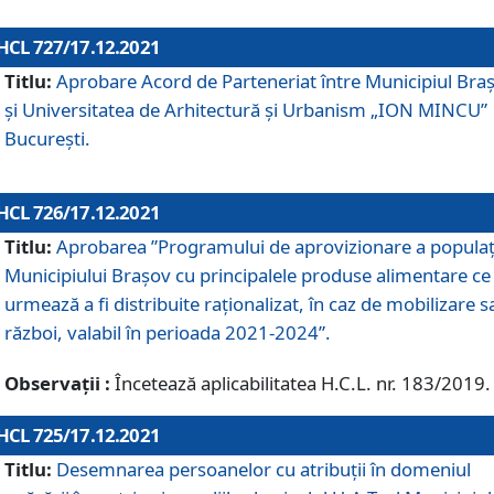
HCL 727/17.12.2021
Titlu:
Aprobare Acord de Parteneriat între Municipiul Bra
și Universitatea de Arhitectură și Urbanism „ION MINCU”
București.
HCL 726/17.12.2021
Titlu:
Aprobarea ”Programului de aprovizionare a populaț
Municipiului Braşov cu principalele produse alimentare ce
urmează a fi distribuite raționalizat, în caz de mobilizare s
război, valabil în perioada 2021-2024”.
Observații :
Încetează aplicabilitatea H.C.L. nr. 183/2019.
HCL 725/17.12.2021
Titlu:
Desemnarea persoanelor cu atribuții în domeniul