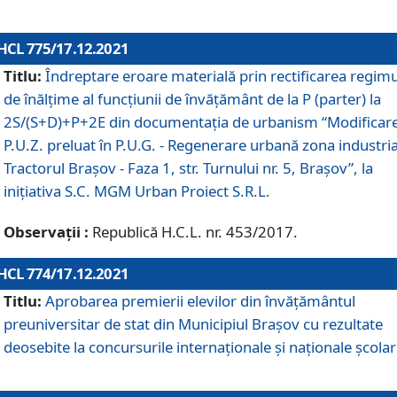
HCL 775/17.12.2021
Titlu:
Îndreptare eroare materială prin rectificarea regimu
de înălţime al funcţiunii de învăţământ de la P (parter) la
2S/(S+D)+P+2E din documentaţia de urbanism “Modificar
P.U.Z. preluat în P.U.G. - Regenerare urbană zona industria
Tractorul Braşov - Faza 1, str. Turnului nr. 5, Braşov”, la
iniţiativa S.C. MGM Urban Proiect S.R.L.
Observații :
Republică H.C.L. nr. 453/2017.
HCL 774/17.12.2021
Titlu:
Aprobarea premierii elevilor din învățământul
preuniversitar de stat din Municipiul Brașov cu rezultate
deosebite la concursurile internaționale și naționale școlar