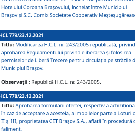
Hotelului Coroana Brașovului, încheiat între Municipiul
Braşov şi S.C. Comix Societate Cooperativ Meșteșugăreas
HCL 779/23.12.2021
Titlu:
Modificarea H.C.L. nr. 243/2005 republicată, privind
aprobarea Regulamentului privind eliberarea şi folosirea
permiselor de Liberă Trecere pentru circulația pe străzile 
Municipiul Braşov.
Observații :
Republică H.C.L. nr. 243/2005.
HCL 778/23.12.2021
Titlu:
Aprobarea formulării ofertei, respectiv a achiziționăr
în caz de acceptare a acesteia, a imobilelor parte a Loturilo
II și III, proprietatea CET Brașov S.A., aflată în procedură 
faliment.