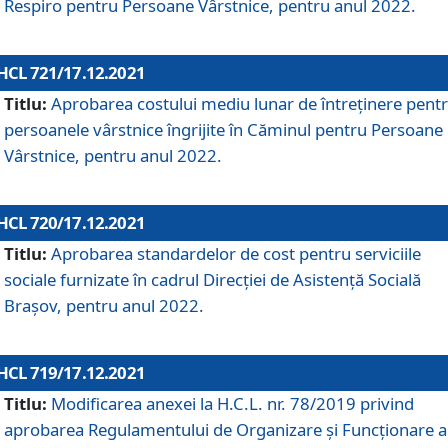
Respiro pentru Persoane Vârstnice, pentru anul 2022.
HCL 721/17.12.2021
Titlu:
Aprobarea costului mediu lunar de întreţinere pent
persoanele vârstnice îngrijite în Căminul pentru Persoane
Vârstnice, pentru anul 2022.
HCL 720/17.12.2021
Titlu:
Aprobarea standardelor de cost pentru serviciile
sociale furnizate în cadrul Direcției de Asistență Socială
Brașov, pentru anul 2022.
HCL 719/17.12.2021
Titlu:
Modificarea anexei la H.C.L. nr. 78/2019 privind
aprobarea Regulamentului de Organizare și Funcționare a