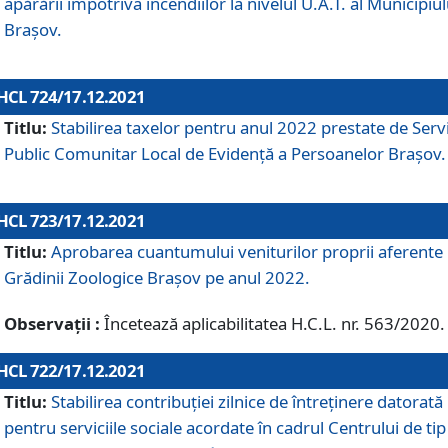
apărării împotriva incendiilor la nivelul U.A.T. al Municipiul
Brașov.
HCL 724/17.12.2021
Titlu:
Stabilirea taxelor pentru anul 2022 prestate de Servi
Public Comunitar Local de Evidență a Persoanelor Braşov.
HCL 723/17.12.2021
Titlu:
Aprobarea cuantumului veniturilor proprii aferente
Grădinii Zoologice Braşov pe anul 2022.
Observații :
Încetează aplicabilitatea H.C.L. nr. 563/2020.
HCL 722/17.12.2021
Titlu:
Stabilirea contribuţiei zilnice de întreținere datorată
pentru serviciile sociale acordate în cadrul Centrului de tip