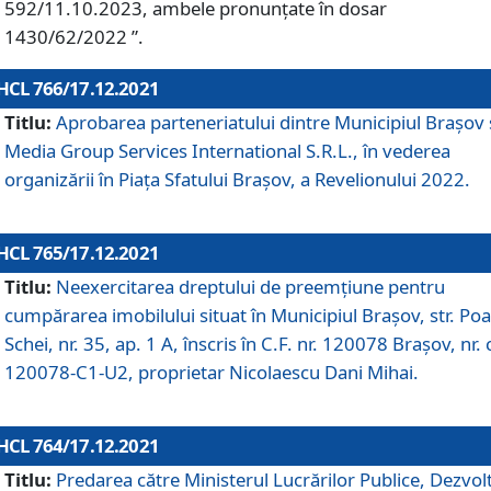
592/11.10.2023, ambele pronunțate în dosar
1430/62/2022 ”.
HCL 766/17.12.2021
Titlu:
Aprobarea parteneriatului dintre Municipiul Brașov 
Media Group Services International S.R.L., în vederea
organizării în Piața Sfatului Brașov, a Revelionului 2022.
HCL 765/17.12.2021
Titlu:
Neexercitarea dreptului de preemţiune pentru
cumpărarea imobilului situat în Municipiul Braşov, str. Poa
Schei, nr. 35, ap. 1 A, înscris în C.F. nr. 120078 Brașov, nr. 
120078-C1-U2, proprietar Nicolaescu Dani Mihai.
HCL 764/17.12.2021
Titlu:
Predarea către Ministerul Lucrărilor Publice, Dezvolt