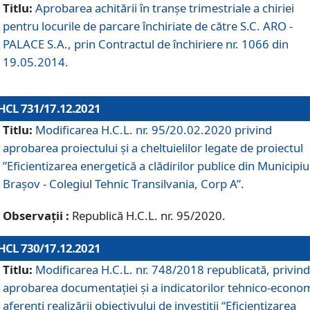
Titlu:
Aprobarea achitării în tranșe trimestriale a chiriei
pentru locurile de parcare închiriate de către S.C. ARO -
PALACE S.A., prin Contractul de închiriere nr. 1066 din
19.05.2014.
HCL 731/17.12.2021
Titlu:
Modificarea H.C.L. nr. 95/20.02.2020 privind
aprobarea proiectului și a cheltuielilor legate de proiectul
”Eficientizarea energetică a clădirilor publice din Municipiu
Brașov - Colegiul Tehnic Transilvania, Corp A”.
Observații :
Republică H.C.L. nr. 95/2020.
HCL 730/17.12.2021
Titlu:
Modificarea H.C.L. nr. 748/2018 republicată, privind
aprobarea documentației și a indicatorilor tehnico-econom
aferenți realizării obiectivului de investiții “Eficientizarea