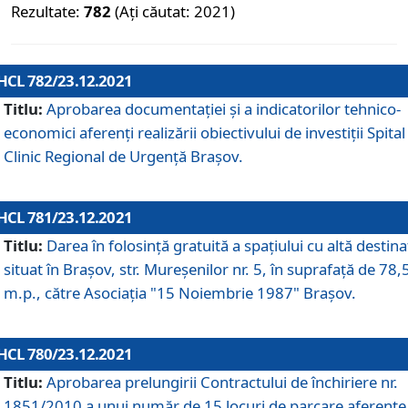
Rezultate:
782
(Ați căutat: 2021)
HCL 782/23.12.2021
Titlu:
Aprobarea documentației și a indicatorilor tehnico-
economici aferenți realizării obiectivului de investiții Spital
Clinic Regional de Urgență Brașov.
HCL 781/23.12.2021
Titlu:
Darea în folosinţă gratuită a spaţiului cu altă destina
situat în Braşov, str. Mureşenilor nr. 5, în suprafaţă de 78,
m.p., către Asociaţia "15 Noiembrie 1987" Braşov.
HCL 780/23.12.2021
Titlu:
Aprobarea prelungirii Contractului de închiriere nr.
1851/2010 a unui număr de 15 locuri de parcare aferente