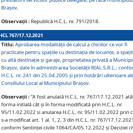
Braşov.
Observații :
Republică H.C.L. nr. 791/2018.
HCL 767/17.12.2021
Titlu:
Aprobarea modalității de calcul a chiriilor ce vor fi
practicate pentru spaţiile cu destinaţia de locuinţe, a spaţii
cu altă destinaţie şi garaje, proprietatea privată a Municipi
Braşov, date în administrarea Societăţii RIAL S.R.L., conf
H.C.L. nr. 241 din 25.04.2005 și prin hotărâri ulterioare al
Consiliului Local al Municipiului Braşov.
Observații :
”A fost anulată H.C.L. nr. 767/17.12.2021 atât
forma initială cât și în forma modificată prin H.C.L. nr.
95/11.02.2022 si anularea H.C.L. nr. 95/11.02.2022 prin 
s-a modificat art. 1 al. 1, 2, 3 din H.C.L. nr. 767/17.12.202
conform Sentinței civile 1064/CA/05.12.2022 și Deciziei ci