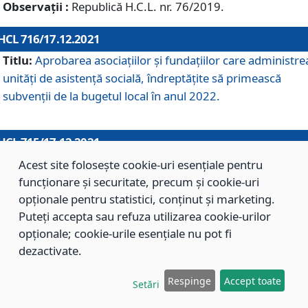
Observații :
Republică H.C.L. nr. 76/2019.
HCL 716/17.12.2021
Titlu:
Aprobarea asociaţiilor şi fundaţiilor care administre
unităţi de asistenţă socială, îndreptăţite să primească
subvenţii de la bugetul local în anul 2022.
HCL 715/17.12.2021
Titlu:
Aprobarea Planului de acţiuni sau lucrări de interes
Acest site folosește cookie-uri esențiale pentru
local pentru anul 2022.
funcționare și securitate, precum și cookie-uri
opționale pentru statistici, conținut și marketing.
Puteți accepta sau refuza utilizarea cookie-urilor
HCL 714/17.12.2021
opționale; cookie-urile esențiale nu pot fi
Titlu:
Modificarea Anexei la H.C.L. nr. 709/2020 privind
dezactivate.
aprobarea Regulamentului de Organizare şi Funcţionare a
Respinge
Accept toate
Direcţiei de Asistenţă Socială Braşov.
Setări