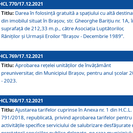
HCL 770/17.12.2021
Titlu:
Darea în folosinţă gratuită a spaţiului cu altă destina
din imobilul situat în Braşov, str. Gheorghe Bariţiu nr. 1A, î
suprafaţă de 212,33 m.p., către Asociaţia Luptătorilor,
Răniţilor şi Urmaşii Eroilor “Braşov - Decembrie 1989”.
HCL 769/17.12.2021
Titlu:
Aprobarea reţelei unităţilor de învăţământ
preuniversitar, din Municipiul Braşov, pentru anul şcolar 
- 2023.
HCL 768/17.12.2021
Titlu:
Ajustarea tarifelor cuprinse în Anexa nr. 1 din H.C.L. 
791/2018, republicată, privind aprobarea tarifelor pentru
activităţile specifice serviciului de salubrizare desfăşurate
prestatorii serviciilor publice delegate, pe raza municipiulu