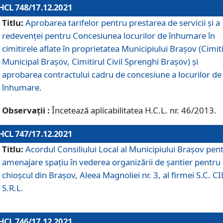
HCL 748/17.12.2021
Titlu:
Aprobarea tarifelor pentru prestarea de servicii şi a
redevenţei pentru Concesiunea locurilor de înhumare în
cimitirele aflate în proprietatea Municipiului Braşov (Cimit
Municipal Braşov, Cimitirul Civil Sprenghi Braşov) şi
aprobarea contractului cadru de concesiune a locurilor de
înhumare.
Observații :
Încetează aplicabilitatea H.C.L. nr. 46/2013.
HCL 747/17.12.2021
Titlu:
Acordul Consiliului Local al Municipiului Braşov pen
amenajare spațiu în vederea organizării de șantier pentru
chioșcul din Brașov, Aleea Magnoliei nr. 3, al firmei S.C. C
S.R.L.
HCL 746/17.12.2021