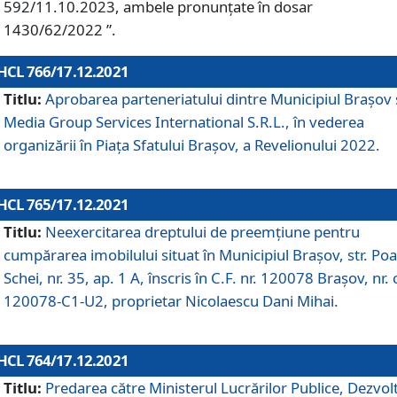
592/11.10.2023, ambele pronunțate în dosar
1430/62/2022 ”.
HCL 766/17.12.2021
Titlu:
Aprobarea parteneriatului dintre Municipiul Brașov 
Media Group Services International S.R.L., în vederea
organizării în Piața Sfatului Brașov, a Revelionului 2022.
HCL 765/17.12.2021
Titlu:
Neexercitarea dreptului de preemţiune pentru
cumpărarea imobilului situat în Municipiul Braşov, str. Poa
Schei, nr. 35, ap. 1 A, înscris în C.F. nr. 120078 Brașov, nr. 
120078-C1-U2, proprietar Nicolaescu Dani Mihai.
HCL 764/17.12.2021
Titlu:
Predarea către Ministerul Lucrărilor Publice, Dezvolt