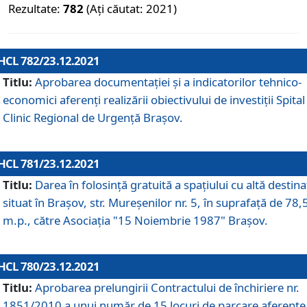
Rezultate:
782
(Ați căutat: 2021)
HCL 782/23.12.2021
Titlu:
Aprobarea documentației și a indicatorilor tehnico-
economici aferenți realizării obiectivului de investiții Spital
Clinic Regional de Urgență Brașov.
HCL 781/23.12.2021
Titlu:
Darea în folosinţă gratuită a spaţiului cu altă destina
situat în Braşov, str. Mureşenilor nr. 5, în suprafaţă de 78,
m.p., către Asociaţia "15 Noiembrie 1987" Braşov.
HCL 780/23.12.2021
Titlu:
Aprobarea prelungirii Contractului de închiriere nr.
1851/2010 a unui număr de 15 locuri de parcare aferente