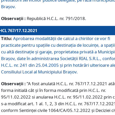
Braşov.
Observații :
Republică H.C.L. nr. 791/2018.
HCL 767/17.12.2021
Titlu:
Aprobarea modalității de calcul a chiriilor ce vor fi
practicate pentru spaţiile cu destinaţia de locuinţe, a spaţii
cu altă destinaţie şi garaje, proprietatea privată a Municipi
Braşov, date în administrarea Societăţii RIAL S.R.L., conf
H.C.L. nr. 241 din 25.04.2005 și prin hotărâri ulterioare al
Consiliului Local al Municipiului Braşov.
Observații :
”A fost anulată H.C.L. nr. 767/17.12.2021 atât
forma initială cât și în forma modificată prin H.C.L. nr.
95/11.02.2022 si anularea H.C.L. nr. 95/11.02.2022 prin 
s-a modificat art. 1 al. 1, 2, 3 din H.C.L. nr. 767/17.12.202
conform Sentinței civile 1064/CA/05.12.2022 și Deciziei ci