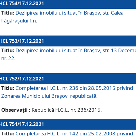
HCL 754/17.12.2021
Titlu:
Dezlipirea imobilului situat în Brașov, str. Calea
Făgărașului f.n.
HCL 753/17.12.2021
Titlu:
Dezlipirea imobilului situat în Brașov, str. 13 Decem
nr. 22.
HCL 752/17.12.2021
Titlu:
Completarea H.C.L. nr. 236 din 28.05.2015 privind
Zonarea Municipiului Braşov, republicată.
Observații :
Republică H.C.L. nr. 236/2015.
HCL 751/17.12.2021
Titlu:
Completarea H.C.L. nr. 142 din 25.02.2008 privind