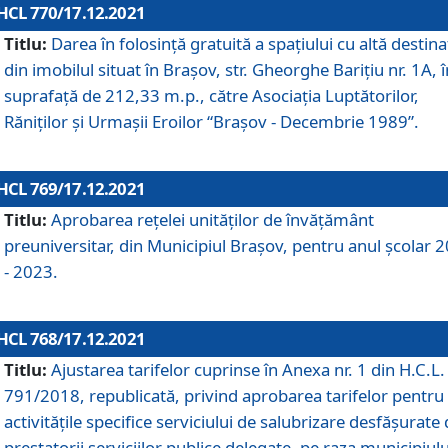
HCL 770/17.12.2021
Titlu:
Darea în folosinţă gratuită a spaţiului cu altă destina
din imobilul situat în Braşov, str. Gheorghe Bariţiu nr. 1A, î
suprafaţă de 212,33 m.p., către Asociaţia Luptătorilor,
Răniţilor şi Urmaşii Eroilor “Braşov - Decembrie 1989”.
HCL 769/17.12.2021
Titlu:
Aprobarea reţelei unităţilor de învăţământ
preuniversitar, din Municipiul Braşov, pentru anul şcolar 
- 2023.
HCL 768/17.12.2021
Titlu:
Ajustarea tarifelor cuprinse în Anexa nr. 1 din H.C.L. 
791/2018, republicată, privind aprobarea tarifelor pentru
activităţile specifice serviciului de salubrizare desfăşurate
prestatorii serviciilor publice delegate, pe raza municipiulu