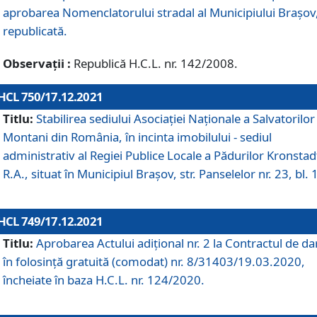
aprobarea Nomenclatorului stradal al Municipiului Braşov
republicată.
Observații :
Republică H.C.L. nr. 142/2008.
HCL 750/17.12.2021
Titlu:
Stabilirea sediului Asociației Naționale a Salvatorilor
Montani din România, în incinta imobilului - sediul
administrativ al Regiei Publice Locale a Pădurilor Kronstad
R.A., situat în Municipiul Braşov, str. Panselelor nr. 23, bl. 
HCL 749/17.12.2021
Titlu:
Aprobarea Actului adițional nr. 2 la Contractul de da
în folosință gratuită (comodat) nr. 8/31403/19.03.2020,
încheiate în baza H.C.L. nr. 124/2020.