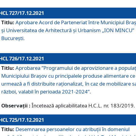
HCL 727/17.12.2021
Titlu:
Aprobare Acord de Parteneriat între Municipiul Bra
și Universitatea de Arhitectură și Urbanism „ION MINCU”
București.
HCL 726/17.12.2021
Titlu:
Aprobarea ”Programului de aprovizionare a populaț
Municipiului Braşov cu principalele produse alimentare ce
urmează a fi distribuite raționalizat, în caz de mobilizare s
război, valabil în perioada 2021-2024”.
Observații :
Încetează aplicabilitatea H.C.L. nr. 183/2019.
HCL 725/17.12.2021
Titlu:
Desemnarea persoanelor cu atribuții în domeniul