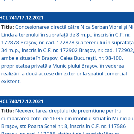
HCL 741/17.12.2021
Titlu:
Concesionarea directă către Nica Șerban Viorel și Ni
Linda a terenului în suprafață de 8 m.p., înscris în C.F. nr.
172878 Brașov, nr. cad. 172878 și a terenului în suprafață
34 m.p., înscris în C.F. nr. 172902 Brașov, nr. cad. 172902
ambele situate în Brașov, Calea București, nr. 98-100,
proprietatea privată a Municipiului Brașov, în vederea
realizării a două accese din exterior la spațiul comercial
existent.
HCL 740/17.12.2021
Titlu:
Neexercitarea dreptului de preemţiune pentru
cumpărarea cotei de 16/96 din imobilul situat în Municipiu
Braşov, str. Poarta Schei nr. 8, înscris în C.F. nr. 117586
Brașov, nr. cad. 117586, deținut de Lazariciu Viorica,