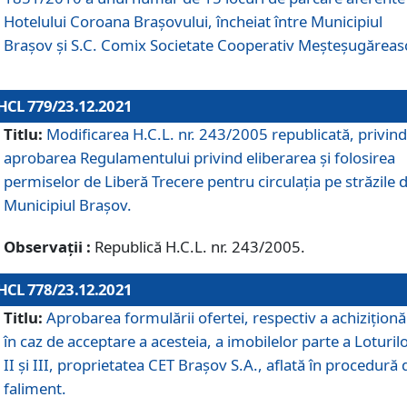
Hotelului Coroana Brașovului, încheiat între Municipiul
Braşov şi S.C. Comix Societate Cooperativ Meșteșugăreas
HCL 779/23.12.2021
Titlu:
Modificarea H.C.L. nr. 243/2005 republicată, privind
aprobarea Regulamentului privind eliberarea şi folosirea
permiselor de Liberă Trecere pentru circulația pe străzile 
Municipiul Braşov.
Observații :
Republică H.C.L. nr. 243/2005.
HCL 778/23.12.2021
Titlu:
Aprobarea formulării ofertei, respectiv a achiziționăr
în caz de acceptare a acesteia, a imobilelor parte a Loturilo
II și III, proprietatea CET Brașov S.A., aflată în procedură 
faliment.