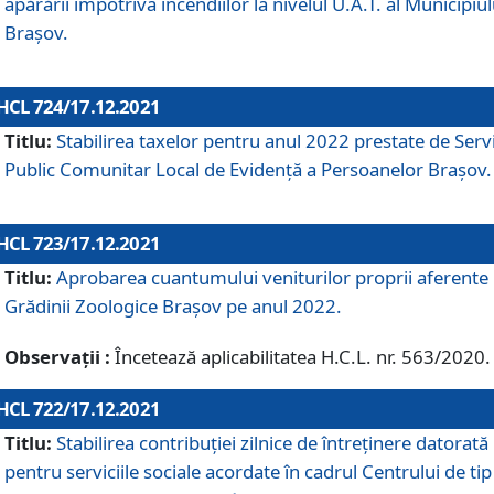
apărării împotriva incendiilor la nivelul U.A.T. al Municipiul
Brașov.
HCL 724/17.12.2021
Titlu:
Stabilirea taxelor pentru anul 2022 prestate de Servi
Public Comunitar Local de Evidență a Persoanelor Braşov.
HCL 723/17.12.2021
Titlu:
Aprobarea cuantumului veniturilor proprii aferente
Grădinii Zoologice Braşov pe anul 2022.
Observații :
Încetează aplicabilitatea H.C.L. nr. 563/2020.
HCL 722/17.12.2021
Titlu:
Stabilirea contribuţiei zilnice de întreținere datorată
pentru serviciile sociale acordate în cadrul Centrului de tip