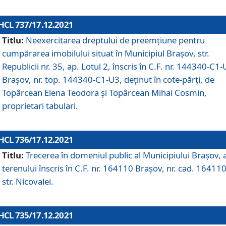
HCL 737/17.12.2021
Titlu:
Neexercitarea dreptului de preemţiune pentru
cumpărarea imobilului situat în Municipiul Braşov, str.
Republicii nr. 35, ap. Lotul 2, înscris în C.F. nr. 144340-C1
Brașov, nr. top. 144340-C1-U3, deținut în cote-părți, de
Topârcean Elena Teodora și Topârcean Mihai Cosmin,
proprietari tabulari.
HCL 736/17.12.2021
Titlu:
Trecerea în domeniul public al Municipiului Braşov, 
terenului înscris în C.F. nr. 164110 Brașov, nr. cad. 164110
str. Nicovalei.
HCL 735/17.12.2021