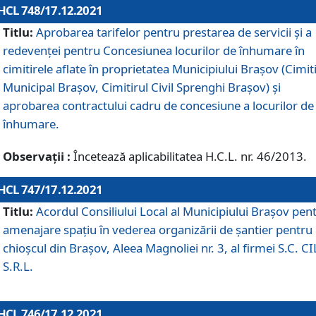
HCL 748/17.12.2021
Titlu:
Aprobarea tarifelor pentru prestarea de servicii şi a
redevenţei pentru Concesiunea locurilor de înhumare în
cimitirele aflate în proprietatea Municipiului Braşov (Cimit
Municipal Braşov, Cimitirul Civil Sprenghi Braşov) şi
aprobarea contractului cadru de concesiune a locurilor de
înhumare.
Observații :
Încetează aplicabilitatea H.C.L. nr. 46/2013.
HCL 747/17.12.2021
Titlu:
Acordul Consiliului Local al Municipiului Braşov pen
amenajare spațiu în vederea organizării de șantier pentru
chioșcul din Brașov, Aleea Magnoliei nr. 3, al firmei S.C. C
S.R.L.
HCL 746/17.12.2021