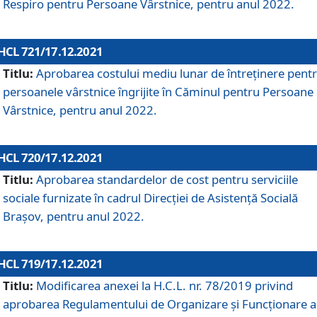
Respiro pentru Persoane Vârstnice, pentru anul 2022.
HCL 721/17.12.2021
Titlu:
Aprobarea costului mediu lunar de întreţinere pent
persoanele vârstnice îngrijite în Căminul pentru Persoane
Vârstnice, pentru anul 2022.
HCL 720/17.12.2021
Titlu:
Aprobarea standardelor de cost pentru serviciile
sociale furnizate în cadrul Direcției de Asistență Socială
Brașov, pentru anul 2022.
HCL 719/17.12.2021
Titlu:
Modificarea anexei la H.C.L. nr. 78/2019 privind
aprobarea Regulamentului de Organizare și Funcționare a