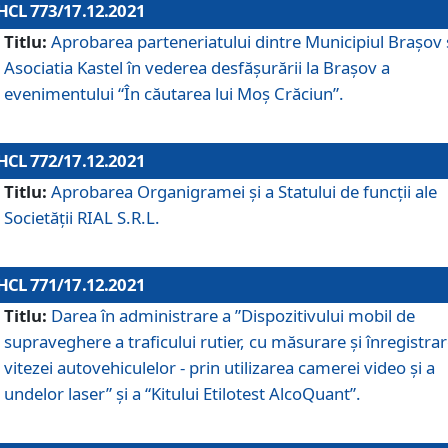
HCL 773/17.12.2021
Titlu:
Aprobarea parteneriatului dintre Municipiul Brașov 
Asociatia Kastel în vederea desfăşurării la Brașov a
evenimentului “În căutarea lui Moș Crăciun”.
HCL 772/17.12.2021
Titlu:
Aprobarea Organigramei şi a Statului de funcţii ale
Societăţii RIAL S.R.L.
HCL 771/17.12.2021
Titlu:
Darea în administrare a ”Dispozitivului mobil de
supraveghere a traficului rutier, cu măsurare și înregistrar
vitezei autovehiculelor - prin utilizarea camerei video și a
undelor laser” și a “Kitului Etilotest AlcoQuant”.