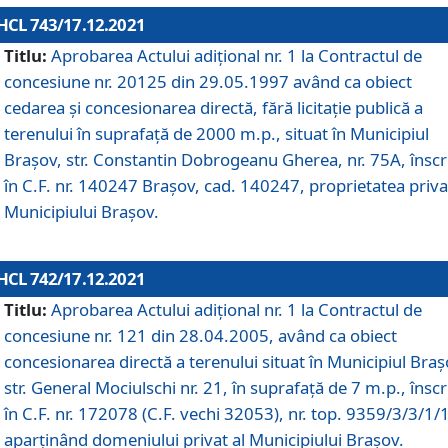
HCL 743/17.12.2021
Titlu:
Aprobarea Actului adiţional nr. 1 la Contractul de
concesiune nr. 20125 din 29.05.1997 având ca obiect
cedarea și concesionarea directă, fără licitație publică a
terenului în suprafață de 2000 m.p., situat în Municipiul
Brașov, str. Constantin Dobrogeanu Gherea, nr. 75A, înscr
în C.F. nr. 140247 Brașov, cad. 140247, proprietatea priva
Municipiului Brașov.
HCL 742/17.12.2021
Titlu:
Aprobarea Actului adiţional nr. 1 la Contractul de
concesiune nr. 121 din 28.04.2005, având ca obiect
concesionarea directă a terenului situat în Municipiul Braș
str. General Mociulschi nr. 21, în suprafață de 7 m.p., înscr
în C.F. nr. 172078 (C.F. vechi 32053), nr. top. 9359/3/3/1/
aparținând domeniului privat al Municipiului Brașov.