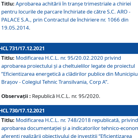
Titlu:
Aprobarea achitării în tranșe trimestriale a chiriei
pentru locurile de parcare închiriate de către S.C. ARO -
PALACE S.A., prin Contractul de închiriere nr. 1066 din
19.05.2014.
HCL 731/17.12.2021
Titlu:
Modificarea H.C.L. nr. 95/20.02.2020 privind
aprobarea proiectului și a cheltuielilor legate de proiectul
”Eficientizarea energetică a clădirilor publice din Municipiu
Brașov - Colegiul Tehnic Transilvania, Corp A”.
Observații :
Republică H.C.L. nr. 95/2020.
HCL 730/17.12.2021
Titlu:
Modificarea H.C.L. nr. 748/2018 republicată, privind
aprobarea documentației și a indicatorilor tehnico-econom
aferenți realizării obiectivului de investiții “Eficientizarea