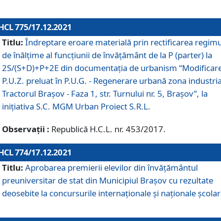
HCL 775/17.12.2021
Titlu:
Îndreptare eroare materială prin rectificarea regimu
de înălţime al funcţiunii de învăţământ de la P (parter) la
2S/(S+D)+P+2E din documentaţia de urbanism “Modificar
P.U.Z. preluat în P.U.G. - Regenerare urbană zona industria
Tractorul Braşov - Faza 1, str. Turnului nr. 5, Braşov”, la
iniţiativa S.C. MGM Urban Proiect S.R.L.
Observații :
Republică H.C.L. nr. 453/2017.
HCL 774/17.12.2021
Titlu:
Aprobarea premierii elevilor din învățământul
preuniversitar de stat din Municipiul Brașov cu rezultate
deosebite la concursurile internaționale și naționale școlar