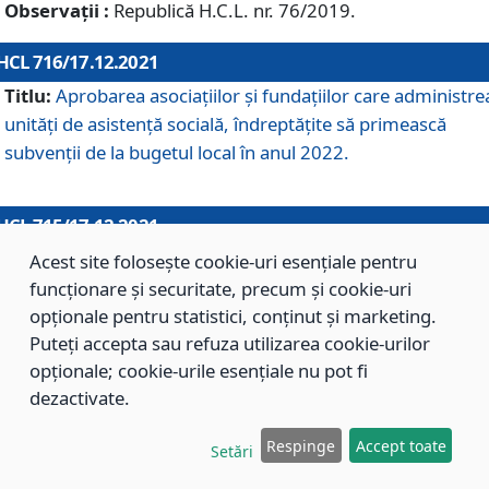
Observații :
Republică H.C.L. nr. 76/2019.
HCL 716/17.12.2021
Titlu:
Aprobarea asociaţiilor şi fundaţiilor care administre
unităţi de asistenţă socială, îndreptăţite să primească
subvenţii de la bugetul local în anul 2022.
HCL 715/17.12.2021
Titlu:
Aprobarea Planului de acţiuni sau lucrări de interes
Acest site folosește cookie-uri esențiale pentru
local pentru anul 2022.
funcționare și securitate, precum și cookie-uri
opționale pentru statistici, conținut și marketing.
Puteți accepta sau refuza utilizarea cookie-urilor
HCL 714/17.12.2021
opționale; cookie-urile esențiale nu pot fi
Titlu:
Modificarea Anexei la H.C.L. nr. 709/2020 privind
dezactivate.
aprobarea Regulamentului de Organizare şi Funcţionare a
Respinge
Accept toate
Direcţiei de Asistenţă Socială Braşov.
Setări