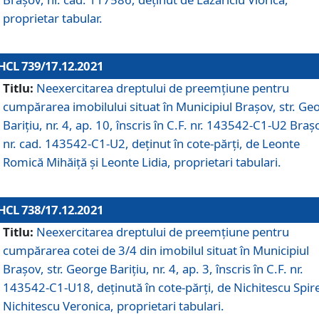
proprietar tabular.
HCL 739/17.12.2021
Titlu:
Neexercitarea dreptului de preemţiune pentru
cumpărarea imobilului situat în Municipiul Braşov, str. Ge
Barițiu, nr. 4, ap. 10, înscris în C.F. nr. 143542-C1-U2 Braș
nr. cad. 143542-C1-U2, deținut în cote-părți, de Leonte
Romică Mihăiță și Leonte Lidia, proprietari tabulari.
HCL 738/17.12.2021
Titlu:
Neexercitarea dreptului de preemţiune pentru
cumpărarea cotei de 3/4 din imobilul situat în Municipiul
Braşov, str. George Barițiu, nr. 4, ap. 3, înscris în C.F. nr.
143542-C1-U18, deținută în cote-părți, de Nichitescu Spire
Nichitescu Veronica, proprietari tabulari.