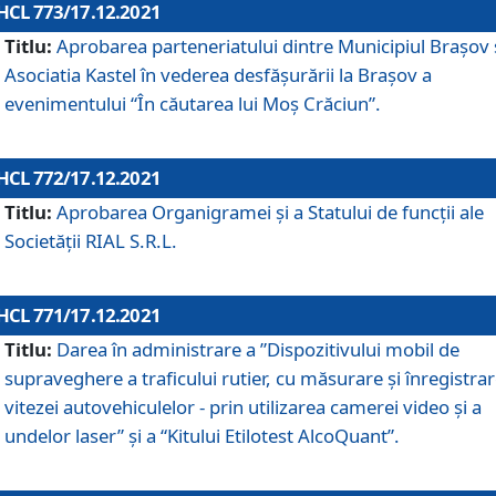
HCL 773/17.12.2021
Titlu:
Aprobarea parteneriatului dintre Municipiul Brașov 
Asociatia Kastel în vederea desfăşurării la Brașov a
evenimentului “În căutarea lui Moș Crăciun”.
HCL 772/17.12.2021
Titlu:
Aprobarea Organigramei şi a Statului de funcţii ale
Societăţii RIAL S.R.L.
HCL 771/17.12.2021
Titlu:
Darea în administrare a ”Dispozitivului mobil de
supraveghere a traficului rutier, cu măsurare și înregistrar
vitezei autovehiculelor - prin utilizarea camerei video și a
undelor laser” și a “Kitului Etilotest AlcoQuant”.