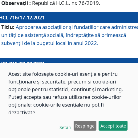
Observații :
Republică H.C.L. nr. 76/2019.
HCL 716/17.12.2021
Titlu:
Aprobarea asociaţiilor şi fundaţiilor care administre
unităţi de asistenţă socială, îndreptăţite să primească
subvenţii de la bugetul local în anul 2022.
HCL 715/17.12.2021
Titlu:
Aprobarea Planului de acţiuni sau lucrări de interes
Acest site folosește cookie-uri esențiale pentru
local pentru anul 2022.
funcționare și securitate, precum și cookie-uri
opționale pentru statistici, conținut și marketing.
Puteți accepta sau refuza utilizarea cookie-urilor
HCL 714/17.12.2021
opționale; cookie-urile esențiale nu pot fi
Titlu:
Modificarea Anexei la H.C.L. nr. 709/2020 privind
dezactivate.
aprobarea Regulamentului de Organizare şi Funcţionare a
Respinge
Accept toate
Direcţiei de Asistenţă Socială Braşov.
Setări