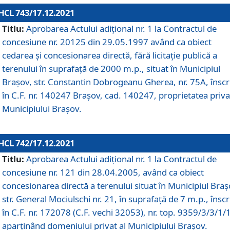
HCL 743/17.12.2021
Titlu:
Aprobarea Actului adiţional nr. 1 la Contractul de
concesiune nr. 20125 din 29.05.1997 având ca obiect
cedarea și concesionarea directă, fără licitație publică a
terenului în suprafață de 2000 m.p., situat în Municipiul
Brașov, str. Constantin Dobrogeanu Gherea, nr. 75A, înscr
în C.F. nr. 140247 Brașov, cad. 140247, proprietatea priva
Municipiului Brașov.
HCL 742/17.12.2021
Titlu:
Aprobarea Actului adiţional nr. 1 la Contractul de
concesiune nr. 121 din 28.04.2005, având ca obiect
concesionarea directă a terenului situat în Municipiul Braș
str. General Mociulschi nr. 21, în suprafață de 7 m.p., înscr
în C.F. nr. 172078 (C.F. vechi 32053), nr. top. 9359/3/3/1/
aparținând domeniului privat al Municipiului Brașov.