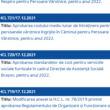
Respiro pentru Persoane Vârstnice, pentru anul 2022.
HCL 721/17.12.2021
Titlu:
Aprobarea costului mediu lunar de întreţinere pent
persoanele vârstnice îngrijite în Căminul pentru Persoane
Vârstnice, pentru anul 2022.
HCL 720/17.12.2021
Titlu:
Aprobarea standardelor de cost pentru serviciile
sociale furnizate în cadrul Direcției de Asistență Socială
Brașov, pentru anul 2022.
HCL 719/17.12.2021
Titlu:
Modificarea anexei la H.C.L. nr. 78/2019 privind
aprobarea Regulamentului de Organizare și Funcționare a