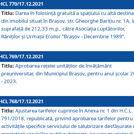
HCL 770/17.12.2021
Titlu:
Darea în folosinţă gratuită a spaţiului cu altă destina
din imobilul situat în Braşov, str. Gheorghe Bariţiu nr. 1A, î
suprafaţă de 212,33 m.p., către Asociaţia Luptătorilor,
Răniţilor şi Urmaşii Eroilor “Braşov - Decembrie 1989”.
HCL 769/17.12.2021
Titlu:
Aprobarea reţelei unităţilor de învăţământ
preuniversitar, din Municipiul Braşov, pentru anul şcolar 
- 2023.
HCL 768/17.12.2021
Titlu:
Ajustarea tarifelor cuprinse în Anexa nr. 1 din H.C.L. 
791/2018, republicată, privind aprobarea tarifelor pentru
activităţile specifice serviciului de salubrizare desfăşurate
prestatorii serviciilor publice delegate, pe raza municipiulu