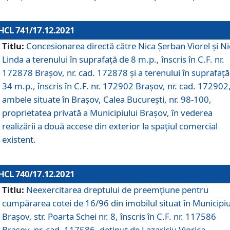
HCL 741/17.12.2021
Titlu:
Concesionarea directă către Nica Șerban Viorel și Ni
Linda a terenului în suprafață de 8 m.p., înscris în C.F. nr.
172878 Brașov, nr. cad. 172878 și a terenului în suprafață
34 m.p., înscris în C.F. nr. 172902 Brașov, nr. cad. 172902
ambele situate în Brașov, Calea București, nr. 98-100,
proprietatea privată a Municipiului Brașov, în vederea
realizării a două accese din exterior la spațiul comercial
existent.
HCL 740/17.12.2021
Titlu:
Neexercitarea dreptului de preemţiune pentru
cumpărarea cotei de 16/96 din imobilul situat în Municipiu
Braşov, str. Poarta Schei nr. 8, înscris în C.F. nr. 117586
Brașov, nr. cad. 117586, deținut de Lazariciu Viorica,