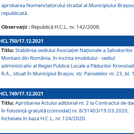
aprobarea Nomenclatorului stradal al Municipiului Braşov
republicată.
Observații :
Republică H.C.L. nr. 142/2008.
HCL 750/17.12.2021
Titlu:
Stabilirea sediului Asociației Naționale a Salvatorilor
Montani din România, în incinta imobilului - sediul
administrativ al Regiei Publice Locale a Pădurilor Kronstad
R.A., situat în Municipiul Braşov, str. Panselelor nr. 23, bl. 
HCL 749/17.12.2021
Titlu:
Aprobarea Actului adițional nr. 2 la Contractul de da
în folosință gratuită (comodat) nr. 8/31403/19.03.2020,
încheiate în baza H.C.L. nr. 124/2020.