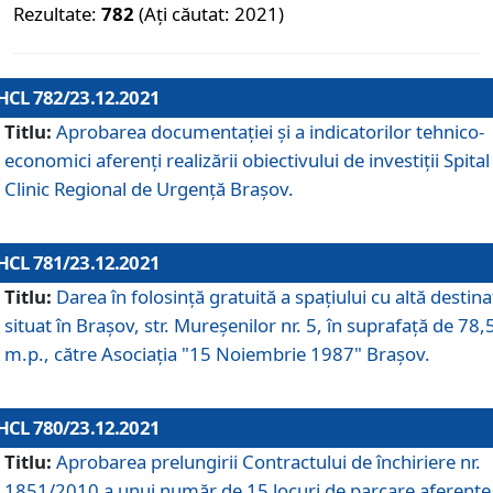
Rezultate:
782
(Ați căutat: 2021)
HCL 782/23.12.2021
Titlu:
Aprobarea documentației și a indicatorilor tehnico-
economici aferenți realizării obiectivului de investiții Spital
Clinic Regional de Urgență Brașov.
HCL 781/23.12.2021
Titlu:
Darea în folosinţă gratuită a spaţiului cu altă destina
situat în Braşov, str. Mureşenilor nr. 5, în suprafaţă de 78,
m.p., către Asociaţia "15 Noiembrie 1987" Braşov.
HCL 780/23.12.2021
Titlu:
Aprobarea prelungirii Contractului de închiriere nr.
1851/2010 a unui număr de 15 locuri de parcare aferente