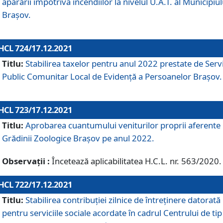
apărării împotriva incendiilor la nivelul U.A.T. al Municipiul
Brașov.
HCL 724/17.12.2021
Titlu:
Stabilirea taxelor pentru anul 2022 prestate de Servi
Public Comunitar Local de Evidență a Persoanelor Braşov.
HCL 723/17.12.2021
Titlu:
Aprobarea cuantumului veniturilor proprii aferente
Grădinii Zoologice Braşov pe anul 2022.
Observații :
Încetează aplicabilitatea H.C.L. nr. 563/2020.
HCL 722/17.12.2021
Titlu:
Stabilirea contribuţiei zilnice de întreținere datorată
pentru serviciile sociale acordate în cadrul Centrului de tip