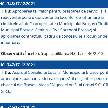
HCL 748/17.12.2021
Titlu:
Aprobarea tarifelor pentru prestarea de servicii şi a
redevenţei pentru Concesiunea locurilor de înhumare în
cimitirele aflate în proprietatea Municipiului Braşov (Cimit
Municipal Braşov, Cimitirul Civil Sprenghi Braşov) şi
aprobarea contractului cadru de concesiune a locurilor de
înhumare.
Observații :
Încetează aplicabilitatea H.C.L. nr. 46/2013.
HCL 747/17.12.2021
Titlu:
Acordul Consiliului Local al Municipiului Braşov pen
amenajare spațiu în vederea organizării de șantier pentru
chioșcul din Brașov, Aleea Magnoliei nr. 3, al firmei S.C. C
S.R.L.
HCL 746/17.12.2021