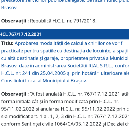
Braşov.
Observații :
Republică H.C.L. nr. 791/2018.
HCL 767/17.12.2021
Titlu:
Aprobarea modalității de calcul a chiriilor ce vor fi
practicate pentru spaţiile cu destinaţia de locuinţe, a spaţii
cu altă destinaţie şi garaje, proprietatea privată a Municipi
Braşov, date în administrarea Societăţii RIAL S.R.L., conf
H.C.L. nr. 241 din 25.04.2005 și prin hotărâri ulterioare al
Consiliului Local al Municipiului Braşov.
Observații :
”A fost anulată H.C.L. nr. 767/17.12.2021 atât
forma initială cât și în forma modificată prin H.C.L. nr.
95/11.02.2022 si anularea H.C.L. nr. 95/11.02.2022 prin 
s-a modificat art. 1 al. 1, 2, 3 din H.C.L. nr. 767/17.12.202
conform Sentinței civile 1064/CA/05.12.2022 și Deciziei ci