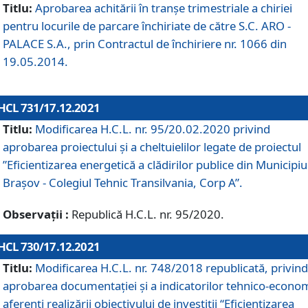
Titlu:
Aprobarea achitării în tranșe trimestriale a chiriei
pentru locurile de parcare închiriate de către S.C. ARO -
PALACE S.A., prin Contractul de închiriere nr. 1066 din
19.05.2014.
HCL 731/17.12.2021
Titlu:
Modificarea H.C.L. nr. 95/20.02.2020 privind
aprobarea proiectului și a cheltuielilor legate de proiectul
”Eficientizarea energetică a clădirilor publice din Municipiu
Brașov - Colegiul Tehnic Transilvania, Corp A”.
Observații :
Republică H.C.L. nr. 95/2020.
HCL 730/17.12.2021
Titlu:
Modificarea H.C.L. nr. 748/2018 republicată, privind
aprobarea documentației și a indicatorilor tehnico-econom
aferenți realizării obiectivului de investiții “Eficientizarea