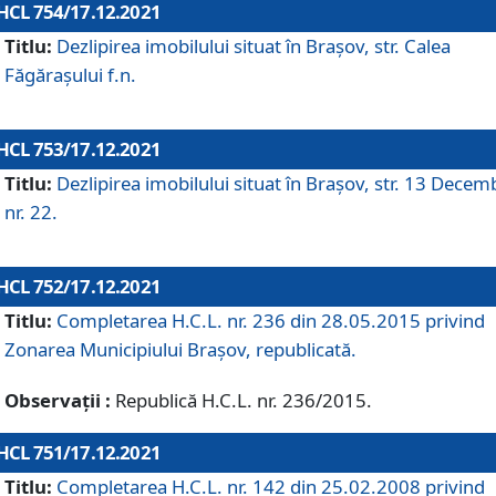
HCL 754/17.12.2021
Titlu:
Dezlipirea imobilului situat în Brașov, str. Calea
Făgărașului f.n.
HCL 753/17.12.2021
Titlu:
Dezlipirea imobilului situat în Brașov, str. 13 Decem
nr. 22.
HCL 752/17.12.2021
Titlu:
Completarea H.C.L. nr. 236 din 28.05.2015 privind
Zonarea Municipiului Braşov, republicată.
Observații :
Republică H.C.L. nr. 236/2015.
HCL 751/17.12.2021
Titlu:
Completarea H.C.L. nr. 142 din 25.02.2008 privind