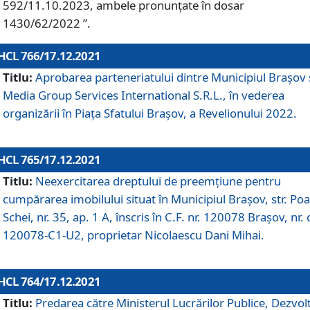
592/11.10.2023, ambele pronunțate în dosar
1430/62/2022 ”.
HCL 766/17.12.2021
Titlu:
Aprobarea parteneriatului dintre Municipiul Brașov 
Media Group Services International S.R.L., în vederea
organizării în Piața Sfatului Brașov, a Revelionului 2022.
HCL 765/17.12.2021
Titlu:
Neexercitarea dreptului de preemţiune pentru
cumpărarea imobilului situat în Municipiul Braşov, str. Poa
Schei, nr. 35, ap. 1 A, înscris în C.F. nr. 120078 Brașov, nr. 
120078-C1-U2, proprietar Nicolaescu Dani Mihai.
HCL 764/17.12.2021
Titlu:
Predarea către Ministerul Lucrărilor Publice, Dezvolt