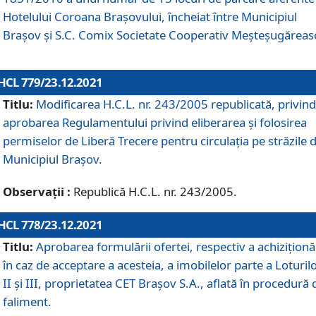
Hotelului Coroana Brașovului, încheiat între Municipiul
Braşov şi S.C. Comix Societate Cooperativ Meșteșugăreas
HCL 779/23.12.2021
Titlu:
Modificarea H.C.L. nr. 243/2005 republicată, privind
aprobarea Regulamentului privind eliberarea şi folosirea
permiselor de Liberă Trecere pentru circulația pe străzile 
Municipiul Braşov.
Observații :
Republică H.C.L. nr. 243/2005.
HCL 778/23.12.2021
Titlu:
Aprobarea formulării ofertei, respectiv a achiziționăr
în caz de acceptare a acesteia, a imobilelor parte a Loturilo
II și III, proprietatea CET Brașov S.A., aflată în procedură 
faliment.