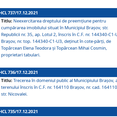
HCL 737/17.12.2021
Titlu:
Neexercitarea dreptului de preemţiune pentru
cumpărarea imobilului situat în Municipiul Braşov, str.
Republicii nr. 35, ap. Lotul 2, înscris în C.F. nr. 144340-C1
Brașov, nr. top. 144340-C1-U3, deținut în cote-părți, de
Topârcean Elena Teodora și Topârcean Mihai Cosmin,
proprietari tabulari.
HCL 736/17.12.2021
Titlu:
Trecerea în domeniul public al Municipiului Braşov, 
terenului înscris în C.F. nr. 164110 Brașov, nr. cad. 164110
str. Nicovalei.
HCL 735/17.12.2021