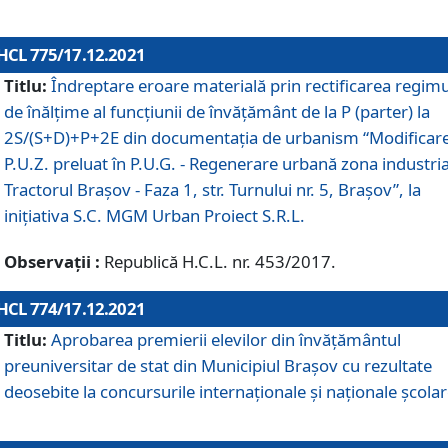
HCL 775/17.12.2021
Titlu:
Îndreptare eroare materială prin rectificarea regimu
de înălţime al funcţiunii de învăţământ de la P (parter) la
2S/(S+D)+P+2E din documentaţia de urbanism “Modificar
P.U.Z. preluat în P.U.G. - Regenerare urbană zona industria
Tractorul Braşov - Faza 1, str. Turnului nr. 5, Braşov”, la
iniţiativa S.C. MGM Urban Proiect S.R.L.
Observații :
Republică H.C.L. nr. 453/2017.
HCL 774/17.12.2021
Titlu:
Aprobarea premierii elevilor din învățământul
preuniversitar de stat din Municipiul Brașov cu rezultate
deosebite la concursurile internaționale și naționale școlar