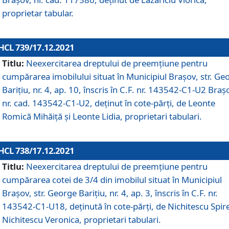
proprietar tabular.
HCL 739/17.12.2021
Titlu:
Neexercitarea dreptului de preemţiune pentru
cumpărarea imobilului situat în Municipiul Braşov, str. Ge
Barițiu, nr. 4, ap. 10, înscris în C.F. nr. 143542-C1-U2 Braș
nr. cad. 143542-C1-U2, deținut în cote-părți, de Leonte
Romică Mihăiță și Leonte Lidia, proprietari tabulari.
HCL 738/17.12.2021
Titlu:
Neexercitarea dreptului de preemţiune pentru
cumpărarea cotei de 3/4 din imobilul situat în Municipiul
Braşov, str. George Barițiu, nr. 4, ap. 3, înscris în C.F. nr.
143542-C1-U18, deținută în cote-părți, de Nichitescu Spire
Nichitescu Veronica, proprietari tabulari.