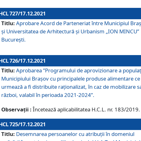
HCL 727/17.12.2021
Titlu:
Aprobare Acord de Parteneriat între Municipiul Bra
și Universitatea de Arhitectură și Urbanism „ION MINCU”
București.
HCL 726/17.12.2021
Titlu:
Aprobarea ”Programului de aprovizionare a populaț
Municipiului Braşov cu principalele produse alimentare ce
urmează a fi distribuite raționalizat, în caz de mobilizare s
război, valabil în perioada 2021-2024”.
Observații :
Încetează aplicabilitatea H.C.L. nr. 183/2019.
HCL 725/17.12.2021
Titlu:
Desemnarea persoanelor cu atribuții în domeniul