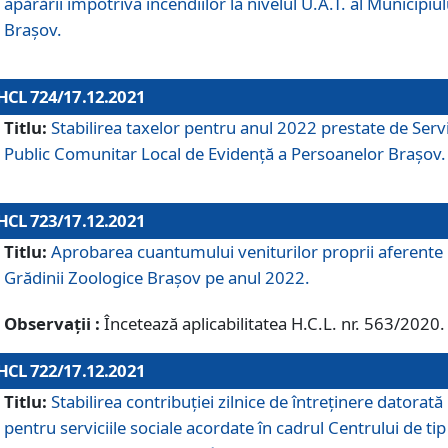
apărării împotriva incendiilor la nivelul U.A.T. al Municipiul
Brașov.
HCL 724/17.12.2021
Titlu:
Stabilirea taxelor pentru anul 2022 prestate de Servi
Public Comunitar Local de Evidență a Persoanelor Braşov.
HCL 723/17.12.2021
Titlu:
Aprobarea cuantumului veniturilor proprii aferente
Grădinii Zoologice Braşov pe anul 2022.
Observații :
Încetează aplicabilitatea H.C.L. nr. 563/2020.
HCL 722/17.12.2021
Titlu:
Stabilirea contribuţiei zilnice de întreținere datorată
pentru serviciile sociale acordate în cadrul Centrului de tip