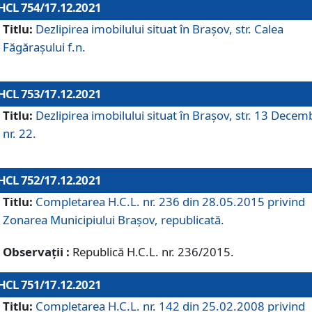
HCL 754/17.12.2021
Titlu:
Dezlipirea imobilului situat în Brașov, str. Calea
Făgărașului f.n.
HCL 753/17.12.2021
Titlu:
Dezlipirea imobilului situat în Brașov, str. 13 Decem
nr. 22.
HCL 752/17.12.2021
Titlu:
Completarea H.C.L. nr. 236 din 28.05.2015 privind
Zonarea Municipiului Braşov, republicată.
Observații :
Republică H.C.L. nr. 236/2015.
HCL 751/17.12.2021
Titlu:
Completarea H.C.L. nr. 142 din 25.02.2008 privind