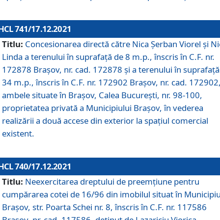
HCL 741/17.12.2021
Titlu:
Concesionarea directă către Nica Șerban Viorel și Ni
Linda a terenului în suprafață de 8 m.p., înscris în C.F. nr.
172878 Brașov, nr. cad. 172878 și a terenului în suprafață
34 m.p., înscris în C.F. nr. 172902 Brașov, nr. cad. 172902
ambele situate în Brașov, Calea București, nr. 98-100,
proprietatea privată a Municipiului Brașov, în vederea
realizării a două accese din exterior la spațiul comercial
existent.
HCL 740/17.12.2021
Titlu:
Neexercitarea dreptului de preemţiune pentru
cumpărarea cotei de 16/96 din imobilul situat în Municipiu
Braşov, str. Poarta Schei nr. 8, înscris în C.F. nr. 117586
Brașov, nr. cad. 117586, deținut de Lazariciu Viorica,