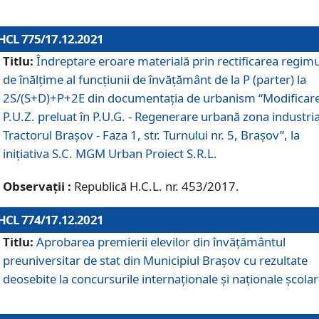
HCL 775/17.12.2021
Titlu:
Îndreptare eroare materială prin rectificarea regimu
de înălţime al funcţiunii de învăţământ de la P (parter) la
2S/(S+D)+P+2E din documentaţia de urbanism “Modificar
P.U.Z. preluat în P.U.G. - Regenerare urbană zona industria
Tractorul Braşov - Faza 1, str. Turnului nr. 5, Braşov”, la
iniţiativa S.C. MGM Urban Proiect S.R.L.
Observații :
Republică H.C.L. nr. 453/2017.
HCL 774/17.12.2021
Titlu:
Aprobarea premierii elevilor din învățământul
preuniversitar de stat din Municipiul Brașov cu rezultate
deosebite la concursurile internaționale și naționale școlar