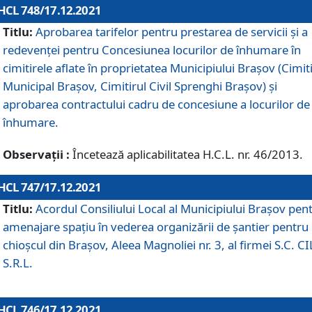
HCL 748/17.12.2021
Titlu:
Aprobarea tarifelor pentru prestarea de servicii şi a
redevenţei pentru Concesiunea locurilor de înhumare în
cimitirele aflate în proprietatea Municipiului Braşov (Cimit
Municipal Braşov, Cimitirul Civil Sprenghi Braşov) şi
aprobarea contractului cadru de concesiune a locurilor de
înhumare.
Observații :
Încetează aplicabilitatea H.C.L. nr. 46/2013.
HCL 747/17.12.2021
Titlu:
Acordul Consiliului Local al Municipiului Braşov pen
amenajare spațiu în vederea organizării de șantier pentru
chioșcul din Brașov, Aleea Magnoliei nr. 3, al firmei S.C. C
S.R.L.
HCL 746/17.12.2021