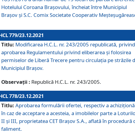
Hotelului Coroana Brașovului, încheiat între Municipiul
Braşov şi S.C. Comix Societate Cooperativ Meșteșugăreas
HCL 779/23.12.2021
Titlu:
Modificarea H.C.L. nr. 243/2005 republicată, privind
aprobarea Regulamentului privind eliberarea şi folosirea
permiselor de Liberă Trecere pentru circulația pe străzile 
Municipiul Braşov.
Observații :
Republică H.C.L. nr. 243/2005.
HCL 778/23.12.2021
Titlu:
Aprobarea formulării ofertei, respectiv a achiziționăr
în caz de acceptare a acesteia, a imobilelor parte a Loturilo
II și III, proprietatea CET Brașov S.A., aflată în procedură 
faliment.