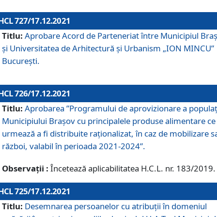
HCL 727/17.12.2021
Titlu:
Aprobare Acord de Parteneriat între Municipiul Bra
și Universitatea de Arhitectură și Urbanism „ION MINCU”
București.
HCL 726/17.12.2021
Titlu:
Aprobarea ”Programului de aprovizionare a populaț
Municipiului Braşov cu principalele produse alimentare ce
urmează a fi distribuite raționalizat, în caz de mobilizare s
război, valabil în perioada 2021-2024”.
Observații :
Încetează aplicabilitatea H.C.L. nr. 183/2019.
HCL 725/17.12.2021
Titlu:
Desemnarea persoanelor cu atribuții în domeniul