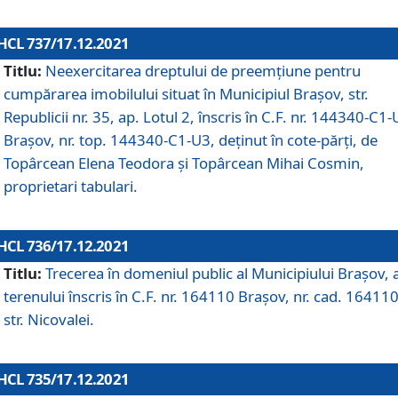
HCL 737/17.12.2021
Titlu:
Neexercitarea dreptului de preemţiune pentru
cumpărarea imobilului situat în Municipiul Braşov, str.
Republicii nr. 35, ap. Lotul 2, înscris în C.F. nr. 144340-C1
Brașov, nr. top. 144340-C1-U3, deținut în cote-părți, de
Topârcean Elena Teodora și Topârcean Mihai Cosmin,
proprietari tabulari.
HCL 736/17.12.2021
Titlu:
Trecerea în domeniul public al Municipiului Braşov, 
terenului înscris în C.F. nr. 164110 Brașov, nr. cad. 164110
str. Nicovalei.
HCL 735/17.12.2021