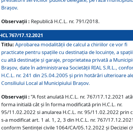
Braşov.
Observații :
Republică H.C.L. nr. 791/2018.
HCL 767/17.12.2021
Titlu:
Aprobarea modalității de calcul a chiriilor ce vor fi
practicate pentru spaţiile cu destinaţia de locuinţe, a spaţii
cu altă destinaţie şi garaje, proprietatea privată a Municipi
Braşov, date în administrarea Societăţii RIAL S.R.L., conf
H.C.L. nr. 241 din 25.04.2005 și prin hotărâri ulterioare al
Consiliului Local al Municipiului Braşov.
Observații :
”A fost anulată H.C.L. nr. 767/17.12.2021 atât
forma initială cât și în forma modificată prin H.C.L. nr.
95/11.02.2022 si anularea H.C.L. nr. 95/11.02.2022 prin 
s-a modificat art. 1 al. 1, 2, 3 din H.C.L. nr. 767/17.12.202
conform Sentinței civile 1064/CA/05.12.2022 și Deciziei ci