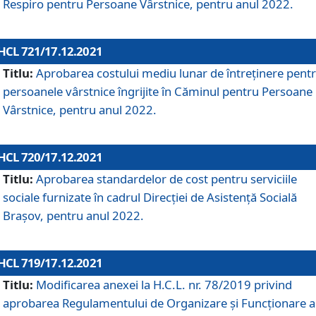
Respiro pentru Persoane Vârstnice, pentru anul 2022.
HCL 721/17.12.2021
Titlu:
Aprobarea costului mediu lunar de întreţinere pent
persoanele vârstnice îngrijite în Căminul pentru Persoane
Vârstnice, pentru anul 2022.
HCL 720/17.12.2021
Titlu:
Aprobarea standardelor de cost pentru serviciile
sociale furnizate în cadrul Direcției de Asistență Socială
Brașov, pentru anul 2022.
HCL 719/17.12.2021
Titlu:
Modificarea anexei la H.C.L. nr. 78/2019 privind
aprobarea Regulamentului de Organizare și Funcționare a