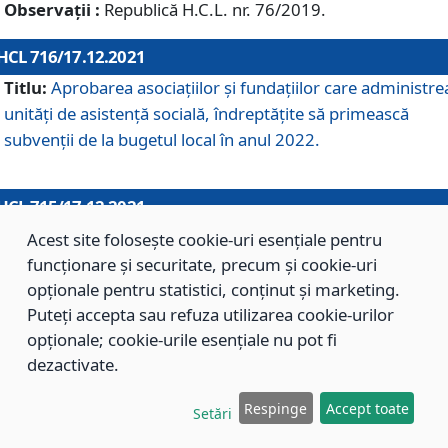
Observații :
Republică H.C.L. nr. 76/2019.
HCL 716/17.12.2021
Titlu:
Aprobarea asociaţiilor şi fundaţiilor care administre
unităţi de asistenţă socială, îndreptăţite să primească
subvenţii de la bugetul local în anul 2022.
HCL 715/17.12.2021
Titlu:
Aprobarea Planului de acţiuni sau lucrări de interes
Acest site folosește cookie-uri esențiale pentru
local pentru anul 2022.
funcționare și securitate, precum și cookie-uri
opționale pentru statistici, conținut și marketing.
Puteți accepta sau refuza utilizarea cookie-urilor
HCL 714/17.12.2021
opționale; cookie-urile esențiale nu pot fi
Titlu:
Modificarea Anexei la H.C.L. nr. 709/2020 privind
dezactivate.
aprobarea Regulamentului de Organizare şi Funcţionare a
Respinge
Accept toate
Direcţiei de Asistenţă Socială Braşov.
Setări