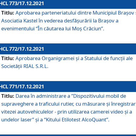
HCL 773/17.12.2021
Titlu:
Aprobarea parteneriatului dintre Municipiul Brașov 
Asociatia Kastel în vederea desfăşurării la Brașov a
evenimentului “În căutarea lui Moș Crăciun”.
HCL 772/17.12.2021
Titlu:
Aprobarea Organigramei şi a Statului de funcţii ale
Societăţii RIAL S.R.L.
HCL 771/17.12.2021
Titlu:
Darea în administrare a ”Dispozitivului mobil de
supraveghere a traficului rutier, cu măsurare și înregistrar
vitezei autovehiculelor - prin utilizarea camerei video și a
undelor laser” și a “Kitului Etilotest AlcoQuant”.