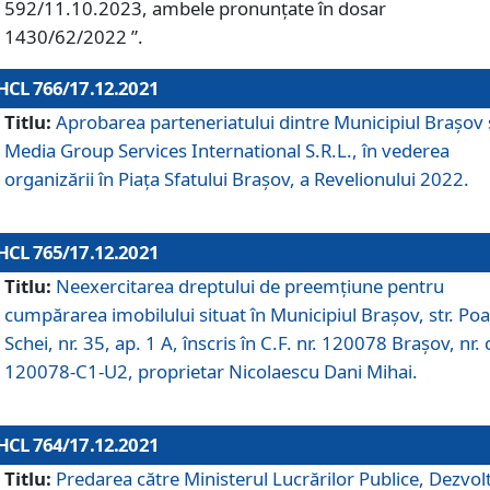
592/11.10.2023, ambele pronunțate în dosar
1430/62/2022 ”.
HCL 766/17.12.2021
Titlu:
Aprobarea parteneriatului dintre Municipiul Brașov 
Media Group Services International S.R.L., în vederea
organizării în Piața Sfatului Brașov, a Revelionului 2022.
HCL 765/17.12.2021
Titlu:
Neexercitarea dreptului de preemţiune pentru
cumpărarea imobilului situat în Municipiul Braşov, str. Poa
Schei, nr. 35, ap. 1 A, înscris în C.F. nr. 120078 Brașov, nr. 
120078-C1-U2, proprietar Nicolaescu Dani Mihai.
HCL 764/17.12.2021
Titlu:
Predarea către Ministerul Lucrărilor Publice, Dezvolt