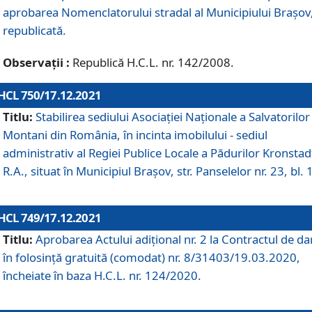
aprobarea Nomenclatorului stradal al Municipiului Braşov
republicată.
Observații :
Republică H.C.L. nr. 142/2008.
HCL 750/17.12.2021
Titlu:
Stabilirea sediului Asociației Naționale a Salvatorilor
Montani din România, în incinta imobilului - sediul
administrativ al Regiei Publice Locale a Pădurilor Kronstad
R.A., situat în Municipiul Braşov, str. Panselelor nr. 23, bl. 
HCL 749/17.12.2021
Titlu:
Aprobarea Actului adițional nr. 2 la Contractul de da
în folosință gratuită (comodat) nr. 8/31403/19.03.2020,
încheiate în baza H.C.L. nr. 124/2020.