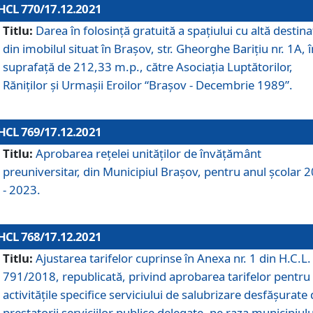
HCL 770/17.12.2021
Titlu:
Darea în folosinţă gratuită a spaţiului cu altă destina
din imobilul situat în Braşov, str. Gheorghe Bariţiu nr. 1A, î
suprafaţă de 212,33 m.p., către Asociaţia Luptătorilor,
Răniţilor şi Urmaşii Eroilor “Braşov - Decembrie 1989”.
HCL 769/17.12.2021
Titlu:
Aprobarea reţelei unităţilor de învăţământ
preuniversitar, din Municipiul Braşov, pentru anul şcolar 
- 2023.
HCL 768/17.12.2021
Titlu:
Ajustarea tarifelor cuprinse în Anexa nr. 1 din H.C.L. 
791/2018, republicată, privind aprobarea tarifelor pentru
activităţile specifice serviciului de salubrizare desfăşurate
prestatorii serviciilor publice delegate, pe raza municipiulu