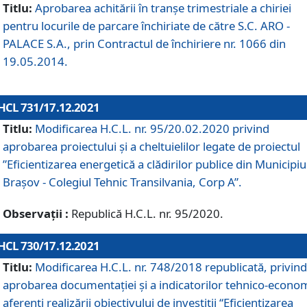
Titlu:
Aprobarea achitării în tranșe trimestriale a chiriei
pentru locurile de parcare închiriate de către S.C. ARO -
PALACE S.A., prin Contractul de închiriere nr. 1066 din
19.05.2014.
HCL 731/17.12.2021
Titlu:
Modificarea H.C.L. nr. 95/20.02.2020 privind
aprobarea proiectului și a cheltuielilor legate de proiectul
”Eficientizarea energetică a clădirilor publice din Municipiu
Brașov - Colegiul Tehnic Transilvania, Corp A”.
Observații :
Republică H.C.L. nr. 95/2020.
HCL 730/17.12.2021
Titlu:
Modificarea H.C.L. nr. 748/2018 republicată, privind
aprobarea documentației și a indicatorilor tehnico-econom
aferenți realizării obiectivului de investiții “Eficientizarea