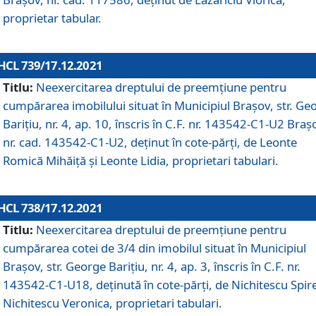
proprietar tabular.
HCL 739/17.12.2021
Titlu:
Neexercitarea dreptului de preemţiune pentru
cumpărarea imobilului situat în Municipiul Braşov, str. Ge
Barițiu, nr. 4, ap. 10, înscris în C.F. nr. 143542-C1-U2 Braș
nr. cad. 143542-C1-U2, deținut în cote-părți, de Leonte
Romică Mihăiță și Leonte Lidia, proprietari tabulari.
HCL 738/17.12.2021
Titlu:
Neexercitarea dreptului de preemţiune pentru
cumpărarea cotei de 3/4 din imobilul situat în Municipiul
Braşov, str. George Barițiu, nr. 4, ap. 3, înscris în C.F. nr.
143542-C1-U18, deținută în cote-părți, de Nichitescu Spire
Nichitescu Veronica, proprietari tabulari.