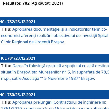
Rezultate:
782
(Ați căutat: 2021)
HCL 782/23.12.2021
Titlu:
Aprobarea documentației și a indicatorilor tehnico-
economici aferenți realizării obiectivului de investiții Spital
Clinic Regional de Urgență Brașov.
HCL 781/23.12.2021
Titlu:
Darea în folosinţă gratuită a spaţiului cu altă destina
situat în Braşov, str. Mureşenilor nr. 5, în suprafaţă de 78,
m.p., către Asociaţia "15 Noiembrie 1987" Braşov.
HCL 780/23.12.2021
Titlu:
Aprobarea prelungirii Contractului de închiriere nr.
1851/2010 a unui număr de 15 locuri de parcare aferente