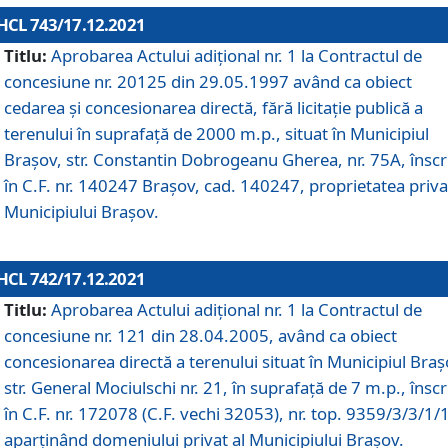
HCL 743/17.12.2021
Titlu:
Aprobarea Actului adiţional nr. 1 la Contractul de
concesiune nr. 20125 din 29.05.1997 având ca obiect
cedarea și concesionarea directă, fără licitație publică a
terenului în suprafață de 2000 m.p., situat în Municipiul
Brașov, str. Constantin Dobrogeanu Gherea, nr. 75A, înscr
în C.F. nr. 140247 Brașov, cad. 140247, proprietatea priva
Municipiului Brașov.
HCL 742/17.12.2021
Titlu:
Aprobarea Actului adiţional nr. 1 la Contractul de
concesiune nr. 121 din 28.04.2005, având ca obiect
concesionarea directă a terenului situat în Municipiul Braș
str. General Mociulschi nr. 21, în suprafață de 7 m.p., înscr
în C.F. nr. 172078 (C.F. vechi 32053), nr. top. 9359/3/3/1/
aparținând domeniului privat al Municipiului Brașov.