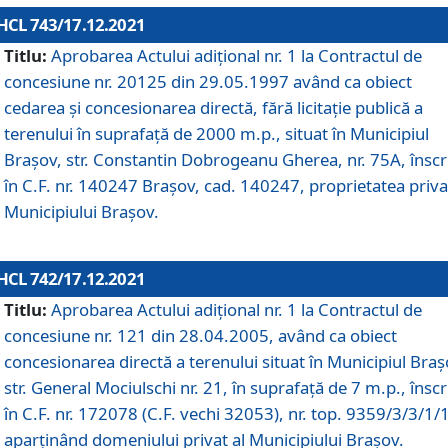
HCL 743/17.12.2021
Titlu:
Aprobarea Actului adiţional nr. 1 la Contractul de
concesiune nr. 20125 din 29.05.1997 având ca obiect
cedarea și concesionarea directă, fără licitație publică a
terenului în suprafață de 2000 m.p., situat în Municipiul
Brașov, str. Constantin Dobrogeanu Gherea, nr. 75A, înscr
în C.F. nr. 140247 Brașov, cad. 140247, proprietatea priva
Municipiului Brașov.
HCL 742/17.12.2021
Titlu:
Aprobarea Actului adiţional nr. 1 la Contractul de
concesiune nr. 121 din 28.04.2005, având ca obiect
concesionarea directă a terenului situat în Municipiul Braș
str. General Mociulschi nr. 21, în suprafață de 7 m.p., înscr
în C.F. nr. 172078 (C.F. vechi 32053), nr. top. 9359/3/3/1/
aparținând domeniului privat al Municipiului Brașov.