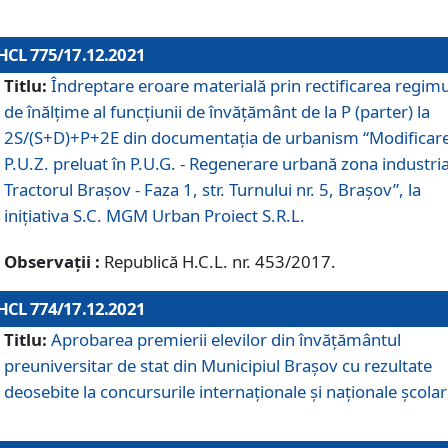
HCL 775/17.12.2021
Titlu:
Îndreptare eroare materială prin rectificarea regimu
de înălţime al funcţiunii de învăţământ de la P (parter) la
2S/(S+D)+P+2E din documentaţia de urbanism “Modificar
P.U.Z. preluat în P.U.G. - Regenerare urbană zona industria
Tractorul Braşov - Faza 1, str. Turnului nr. 5, Braşov”, la
iniţiativa S.C. MGM Urban Proiect S.R.L.
Observații :
Republică H.C.L. nr. 453/2017.
HCL 774/17.12.2021
Titlu:
Aprobarea premierii elevilor din învățământul
preuniversitar de stat din Municipiul Brașov cu rezultate
deosebite la concursurile internaționale și naționale școlar