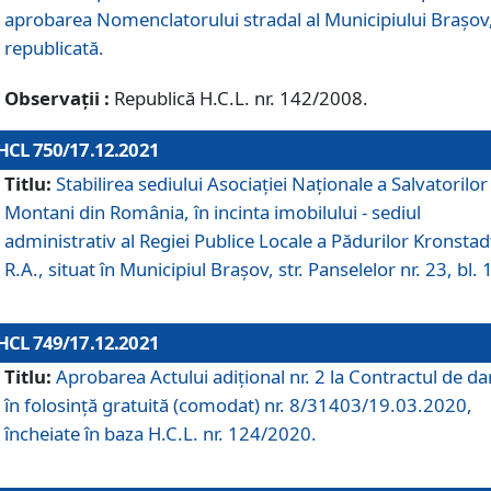
aprobarea Nomenclatorului stradal al Municipiului Braşov
republicată.
Observații :
Republică H.C.L. nr. 142/2008.
HCL 750/17.12.2021
Titlu:
Stabilirea sediului Asociației Naționale a Salvatorilor
Montani din România, în incinta imobilului - sediul
administrativ al Regiei Publice Locale a Pădurilor Kronstad
R.A., situat în Municipiul Braşov, str. Panselelor nr. 23, bl. 
HCL 749/17.12.2021
Titlu:
Aprobarea Actului adițional nr. 2 la Contractul de da
în folosință gratuită (comodat) nr. 8/31403/19.03.2020,
încheiate în baza H.C.L. nr. 124/2020.