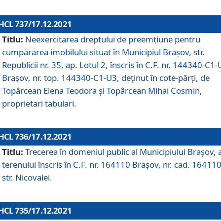
HCL 737/17.12.2021
Titlu:
Neexercitarea dreptului de preemţiune pentru
cumpărarea imobilului situat în Municipiul Braşov, str.
Republicii nr. 35, ap. Lotul 2, înscris în C.F. nr. 144340-C1
Brașov, nr. top. 144340-C1-U3, deținut în cote-părți, de
Topârcean Elena Teodora și Topârcean Mihai Cosmin,
proprietari tabulari.
HCL 736/17.12.2021
Titlu:
Trecerea în domeniul public al Municipiului Braşov, 
terenului înscris în C.F. nr. 164110 Brașov, nr. cad. 164110
str. Nicovalei.
HCL 735/17.12.2021