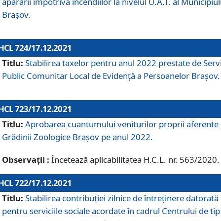
apărării împotriva incendiilor la nivelul U.A.T. al Municipiul
Brașov.
HCL 724/17.12.2021
Titlu:
Stabilirea taxelor pentru anul 2022 prestate de Servi
Public Comunitar Local de Evidență a Persoanelor Braşov.
HCL 723/17.12.2021
Titlu:
Aprobarea cuantumului veniturilor proprii aferente
Grădinii Zoologice Braşov pe anul 2022.
Observații :
Încetează aplicabilitatea H.C.L. nr. 563/2020.
HCL 722/17.12.2021
Titlu:
Stabilirea contribuţiei zilnice de întreținere datorată
pentru serviciile sociale acordate în cadrul Centrului de tip