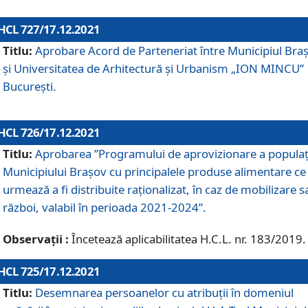
HCL 727/17.12.2021
Titlu:
Aprobare Acord de Parteneriat între Municipiul Bra
și Universitatea de Arhitectură și Urbanism „ION MINCU”
București.
HCL 726/17.12.2021
Titlu:
Aprobarea ”Programului de aprovizionare a populaț
Municipiului Braşov cu principalele produse alimentare ce
urmează a fi distribuite raționalizat, în caz de mobilizare s
război, valabil în perioada 2021-2024”.
Observații :
Încetează aplicabilitatea H.C.L. nr. 183/2019.
HCL 725/17.12.2021
Titlu:
Desemnarea persoanelor cu atribuții în domeniul