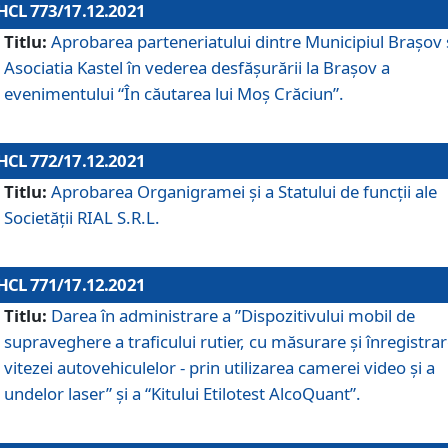
HCL 773/17.12.2021
Titlu:
Aprobarea parteneriatului dintre Municipiul Brașov 
Asociatia Kastel în vederea desfăşurării la Brașov a
evenimentului “În căutarea lui Moș Crăciun”.
HCL 772/17.12.2021
Titlu:
Aprobarea Organigramei şi a Statului de funcţii ale
Societăţii RIAL S.R.L.
HCL 771/17.12.2021
Titlu:
Darea în administrare a ”Dispozitivului mobil de
supraveghere a traficului rutier, cu măsurare și înregistrar
vitezei autovehiculelor - prin utilizarea camerei video și a
undelor laser” și a “Kitului Etilotest AlcoQuant”.