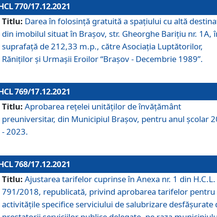
HCL 770/17.12.2021
Titlu:
Darea în folosinţă gratuită a spaţiului cu altă destina
din imobilul situat în Braşov, str. Gheorghe Bariţiu nr. 1A, î
suprafaţă de 212,33 m.p., către Asociaţia Luptătorilor,
Răniţilor şi Urmaşii Eroilor “Braşov - Decembrie 1989”.
HCL 769/17.12.2021
Titlu:
Aprobarea reţelei unităţilor de învăţământ
preuniversitar, din Municipiul Braşov, pentru anul şcolar 
- 2023.
HCL 768/17.12.2021
Titlu:
Ajustarea tarifelor cuprinse în Anexa nr. 1 din H.C.L. 
791/2018, republicată, privind aprobarea tarifelor pentru
activităţile specifice serviciului de salubrizare desfăşurate
prestatorii serviciilor publice delegate, pe raza municipiulu