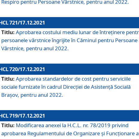
Respiro pentru Persoane Vârstnice, pentru anul 2022.
HCL 721/17.12.2021
Titlu:
Aprobarea costului mediu lunar de întreţinere pent
persoanele vârstnice îngrijite în Căminul pentru Persoane
Vârstnice, pentru anul 2022.
HCL 720/17.12.2021
Titlu:
Aprobarea standardelor de cost pentru serviciile
sociale furnizate în cadrul Direcției de Asistență Socială
Brașov, pentru anul 2022.
HCL 719/17.12.2021
Titlu:
Modificarea anexei la H.C.L. nr. 78/2019 privind
aprobarea Regulamentului de Organizare și Funcționare a