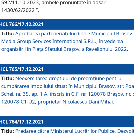
592/11.10.2023, ambele pronunțate în dosar
1430/62/2022 ”.
HCL 766/17.12.2021
Titlu:
Aprobarea parteneriatului dintre Municipiul Brașov 
Media Group Services International S.R.L., în vederea
organizării în Piața Sfatului Brașov, a Revelionului 2022.
HCL 765/17.12.2021
Titlu:
Neexercitarea dreptului de preemţiune pentru
cumpărarea imobilului situat în Municipiul Braşov, str. Poa
Schei, nr. 35, ap. 1 A, înscris în C.F. nr. 120078 Brașov, nr. 
120078-C1-U2, proprietar Nicolaescu Dani Mihai.
HCL 764/17.12.2021
Titlu:
Predarea către Ministerul Lucrărilor Publice, Dezvolt