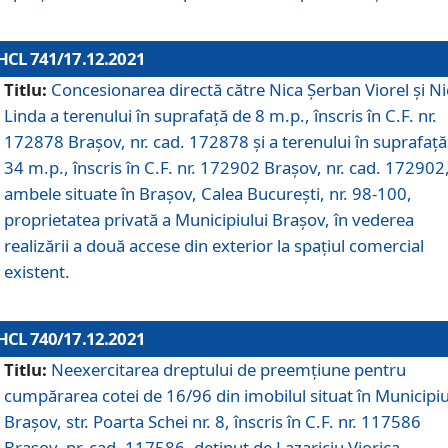
HCL 741/17.12.2021
Titlu:
Concesionarea directă către Nica Șerban Viorel și Ni
Linda a terenului în suprafață de 8 m.p., înscris în C.F. nr.
172878 Brașov, nr. cad. 172878 și a terenului în suprafață
34 m.p., înscris în C.F. nr. 172902 Brașov, nr. cad. 172902
ambele situate în Brașov, Calea București, nr. 98-100,
proprietatea privată a Municipiului Brașov, în vederea
realizării a două accese din exterior la spațiul comercial
existent.
HCL 740/17.12.2021
Titlu:
Neexercitarea dreptului de preemţiune pentru
cumpărarea cotei de 16/96 din imobilul situat în Municipiu
Braşov, str. Poarta Schei nr. 8, înscris în C.F. nr. 117586
Brașov, nr. cad. 117586, deținut de Lazariciu Viorica,