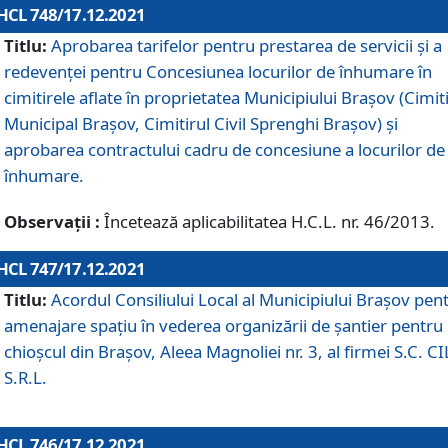
HCL 748/17.12.2021
Titlu:
Aprobarea tarifelor pentru prestarea de servicii şi a
redevenţei pentru Concesiunea locurilor de înhumare în
cimitirele aflate în proprietatea Municipiului Braşov (Cimit
Municipal Braşov, Cimitirul Civil Sprenghi Braşov) şi
aprobarea contractului cadru de concesiune a locurilor de
înhumare.
Observații :
Încetează aplicabilitatea H.C.L. nr. 46/2013.
HCL 747/17.12.2021
Titlu:
Acordul Consiliului Local al Municipiului Braşov pen
amenajare spațiu în vederea organizării de șantier pentru
chioșcul din Brașov, Aleea Magnoliei nr. 3, al firmei S.C. C
S.R.L.
HCL 746/17.12.2021