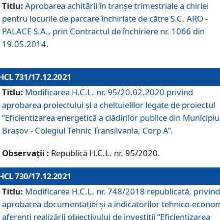
Titlu:
Aprobarea achitării în tranșe trimestriale a chiriei
pentru locurile de parcare închiriate de către S.C. ARO -
PALACE S.A., prin Contractul de închiriere nr. 1066 din
19.05.2014.
HCL 731/17.12.2021
Titlu:
Modificarea H.C.L. nr. 95/20.02.2020 privind
aprobarea proiectului și a cheltuielilor legate de proiectul
”Eficientizarea energetică a clădirilor publice din Municipiu
Brașov - Colegiul Tehnic Transilvania, Corp A”.
Observații :
Republică H.C.L. nr. 95/2020.
HCL 730/17.12.2021
Titlu:
Modificarea H.C.L. nr. 748/2018 republicată, privind
aprobarea documentației și a indicatorilor tehnico-econom
aferenți realizării obiectivului de investiții “Eficientizarea