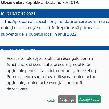
Observații :
Republică H.C.L. nr. 76/2019.
HCL 716/17.12.2021
Titlu:
Aprobarea asociaţiilor şi fundaţiilor care administre
unităţi de asistenţă socială, îndreptăţite să primească
subvenţii de la bugetul local în anul 2022.
HCL 715/17.12.2021
Titlu:
Aprobarea Planului de acţiuni sau lucrări de interes
Acest site folosește cookie-uri esențiale pentru
local pentru anul 2022.
funcționare și securitate, precum și cookie-uri
opționale pentru statistici, conținut și marketing.
Puteți accepta sau refuza utilizarea cookie-urilor
HCL 714/17.12.2021
opționale; cookie-urile esențiale nu pot fi
Titlu:
Modificarea Anexei la H.C.L. nr. 709/2020 privind
dezactivate.
aprobarea Regulamentului de Organizare şi Funcţionare a
Respinge
Accept toate
Direcţiei de Asistenţă Socială Braşov.
Setări