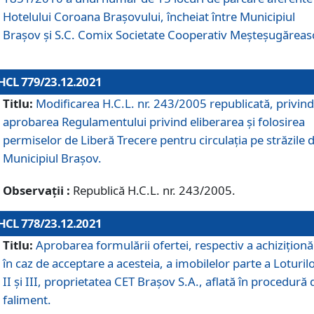
Hotelului Coroana Brașovului, încheiat între Municipiul
Braşov şi S.C. Comix Societate Cooperativ Meșteșugăreas
HCL 779/23.12.2021
Titlu:
Modificarea H.C.L. nr. 243/2005 republicată, privind
aprobarea Regulamentului privind eliberarea şi folosirea
permiselor de Liberă Trecere pentru circulația pe străzile 
Municipiul Braşov.
Observații :
Republică H.C.L. nr. 243/2005.
HCL 778/23.12.2021
Titlu:
Aprobarea formulării ofertei, respectiv a achiziționăr
în caz de acceptare a acesteia, a imobilelor parte a Loturilo
II și III, proprietatea CET Brașov S.A., aflată în procedură 
faliment.