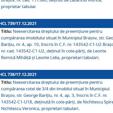
proprietar tabular.
HCL 739/17.12.2021
Titlu:
Neexercitarea dreptului de preemţiune pentru
cumpărarea imobilului situat în Municipiul Braşov, str. Ge
Barițiu, nr. 4, ap. 10, înscris în C.F. nr. 143542-C1-U2 Braș
nr. cad. 143542-C1-U2, deținut în cote-părți, de Leonte
Romică Mihăiță și Leonte Lidia, proprietari tabulari.
HCL 738/17.12.2021
Titlu:
Neexercitarea dreptului de preemţiune pentru
cumpărarea cotei de 3/4 din imobilul situat în Municipiul
Braşov, str. George Barițiu, nr. 4, ap. 3, înscris în C.F. nr.
143542-C1-U18, deținută în cote-părți, de Nichitescu Spire
Nichitescu Veronica, proprietari tabulari.