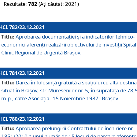
Rezultate:
782
(Ați căutat: 2021)
HCL 782/23.12.2021
Titlu:
Aprobarea documentației și a indicatorilor tehnico-
economici aferenți realizării obiectivului de investiții Spital
Clinic Regional de Urgență Brașov.
HCL 781/23.12.2021
Titlu:
Darea în folosinţă gratuită a spaţiului cu altă destina
situat în Braşov, str. Mureşenilor nr. 5, în suprafaţă de 78,
m.p., către Asociaţia "15 Noiembrie 1987" Braşov.
HCL 780/23.12.2021
Titlu:
Aprobarea prelungirii Contractului de închiriere nr.
1851/2010 a unui număr de 15 locuri de parcare aferente