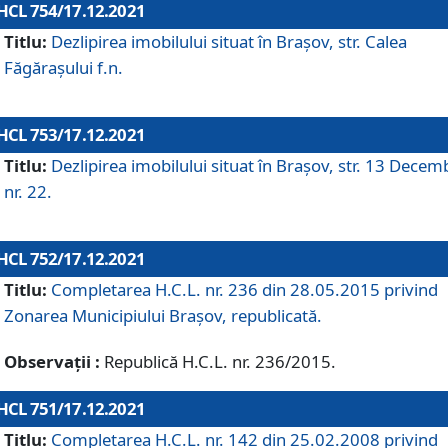
HCL 754/17.12.2021
Titlu:
Dezlipirea imobilului situat în Brașov, str. Calea
Făgărașului f.n.
HCL 753/17.12.2021
Titlu:
Dezlipirea imobilului situat în Brașov, str. 13 Decem
nr. 22.
HCL 752/17.12.2021
Titlu:
Completarea H.C.L. nr. 236 din 28.05.2015 privind
Zonarea Municipiului Braşov, republicată.
Observații :
Republică H.C.L. nr. 236/2015.
HCL 751/17.12.2021
Titlu:
Completarea H.C.L. nr. 142 din 25.02.2008 privind