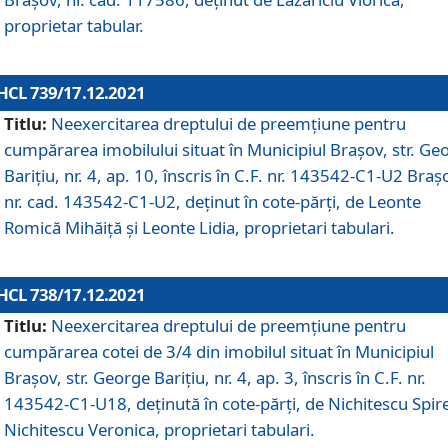
proprietar tabular.
HCL 739/17.12.2021
Titlu:
Neexercitarea dreptului de preemţiune pentru
cumpărarea imobilului situat în Municipiul Braşov, str. Ge
Barițiu, nr. 4, ap. 10, înscris în C.F. nr. 143542-C1-U2 Braș
nr. cad. 143542-C1-U2, deținut în cote-părți, de Leonte
Romică Mihăiță și Leonte Lidia, proprietari tabulari.
HCL 738/17.12.2021
Titlu:
Neexercitarea dreptului de preemţiune pentru
cumpărarea cotei de 3/4 din imobilul situat în Municipiul
Braşov, str. George Barițiu, nr. 4, ap. 3, înscris în C.F. nr.
143542-C1-U18, deținută în cote-părți, de Nichitescu Spire
Nichitescu Veronica, proprietari tabulari.