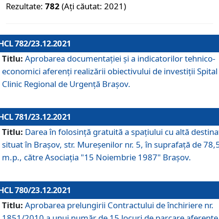
Rezultate:
782
(Ați căutat: 2021)
HCL 782/23.12.2021
Titlu:
Aprobarea documentației și a indicatorilor tehnico-
economici aferenți realizării obiectivului de investiții Spital
Clinic Regional de Urgență Brașov.
HCL 781/23.12.2021
Titlu:
Darea în folosinţă gratuită a spaţiului cu altă destina
situat în Braşov, str. Mureşenilor nr. 5, în suprafaţă de 78,
m.p., către Asociaţia "15 Noiembrie 1987" Braşov.
HCL 780/23.12.2021
Titlu:
Aprobarea prelungirii Contractului de închiriere nr.
1851/2010 a unui număr de 15 locuri de parcare aferente