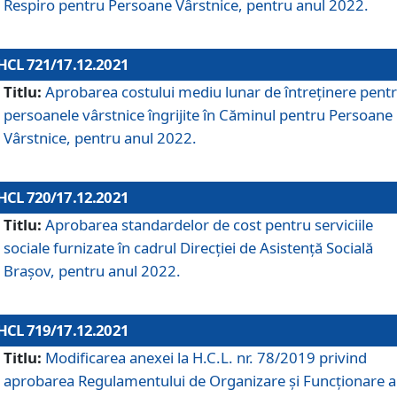
Respiro pentru Persoane Vârstnice, pentru anul 2022.
HCL 721/17.12.2021
Titlu:
Aprobarea costului mediu lunar de întreţinere pent
persoanele vârstnice îngrijite în Căminul pentru Persoane
Vârstnice, pentru anul 2022.
HCL 720/17.12.2021
Titlu:
Aprobarea standardelor de cost pentru serviciile
sociale furnizate în cadrul Direcției de Asistență Socială
Brașov, pentru anul 2022.
HCL 719/17.12.2021
Titlu:
Modificarea anexei la H.C.L. nr. 78/2019 privind
aprobarea Regulamentului de Organizare și Funcționare a