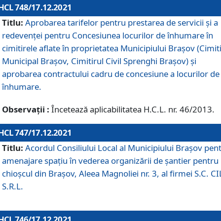
HCL 748/17.12.2021
Titlu:
Aprobarea tarifelor pentru prestarea de servicii şi a
redevenţei pentru Concesiunea locurilor de înhumare în
cimitirele aflate în proprietatea Municipiului Braşov (Cimit
Municipal Braşov, Cimitirul Civil Sprenghi Braşov) şi
aprobarea contractului cadru de concesiune a locurilor de
înhumare.
Observații :
Încetează aplicabilitatea H.C.L. nr. 46/2013.
HCL 747/17.12.2021
Titlu:
Acordul Consiliului Local al Municipiului Braşov pen
amenajare spațiu în vederea organizării de șantier pentru
chioșcul din Brașov, Aleea Magnoliei nr. 3, al firmei S.C. C
S.R.L.
HCL 746/17.12.2021