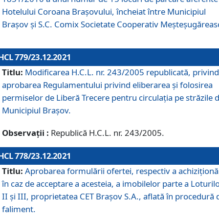
Hotelului Coroana Brașovului, încheiat între Municipiul
Braşov şi S.C. Comix Societate Cooperativ Meșteșugăreas
HCL 779/23.12.2021
Titlu:
Modificarea H.C.L. nr. 243/2005 republicată, privind
aprobarea Regulamentului privind eliberarea şi folosirea
permiselor de Liberă Trecere pentru circulația pe străzile 
Municipiul Braşov.
Observații :
Republică H.C.L. nr. 243/2005.
HCL 778/23.12.2021
Titlu:
Aprobarea formulării ofertei, respectiv a achiziționăr
în caz de acceptare a acesteia, a imobilelor parte a Loturilo
II și III, proprietatea CET Brașov S.A., aflată în procedură 
faliment.