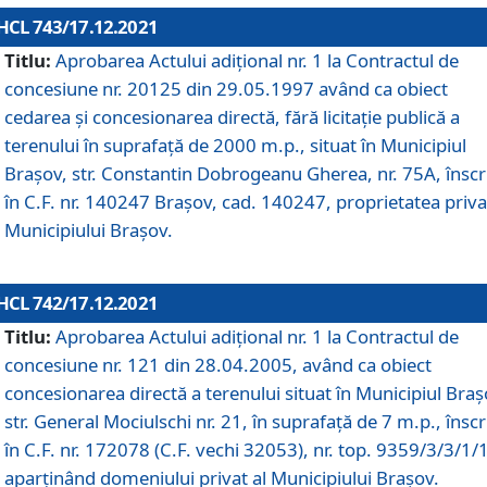
HCL 743/17.12.2021
Titlu:
Aprobarea Actului adiţional nr. 1 la Contractul de
concesiune nr. 20125 din 29.05.1997 având ca obiect
cedarea și concesionarea directă, fără licitație publică a
terenului în suprafață de 2000 m.p., situat în Municipiul
Brașov, str. Constantin Dobrogeanu Gherea, nr. 75A, înscr
în C.F. nr. 140247 Brașov, cad. 140247, proprietatea priva
Municipiului Brașov.
HCL 742/17.12.2021
Titlu:
Aprobarea Actului adiţional nr. 1 la Contractul de
concesiune nr. 121 din 28.04.2005, având ca obiect
concesionarea directă a terenului situat în Municipiul Braș
str. General Mociulschi nr. 21, în suprafață de 7 m.p., înscr
în C.F. nr. 172078 (C.F. vechi 32053), nr. top. 9359/3/3/1/
aparținând domeniului privat al Municipiului Brașov.