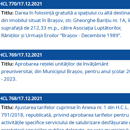
HCL 770/17.12.2021
Titlu:
Darea în folosinţă gratuită a spaţiului cu altă destina
din imobilul situat în Braşov, str. Gheorghe Bariţiu nr. 1A, î
suprafaţă de 212,33 m.p., către Asociaţia Luptătorilor,
Răniţilor şi Urmaşii Eroilor “Braşov - Decembrie 1989”.
HCL 769/17.12.2021
Titlu:
Aprobarea reţelei unităţilor de învăţământ
preuniversitar, din Municipiul Braşov, pentru anul şcolar 
- 2023.
HCL 768/17.12.2021
Titlu:
Ajustarea tarifelor cuprinse în Anexa nr. 1 din H.C.L. 
791/2018, republicată, privind aprobarea tarifelor pentru
activităţile specifice serviciului de salubrizare desfăşurate
prestatorii serviciilor publice delegate, pe raza municipiulu