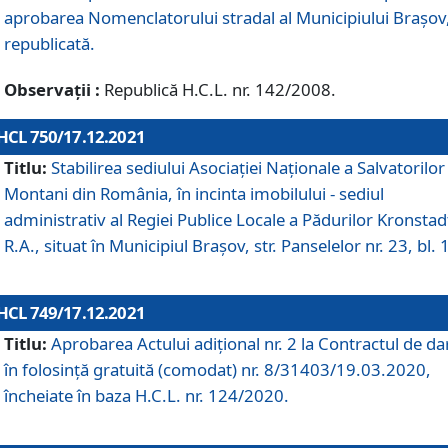
aprobarea Nomenclatorului stradal al Municipiului Braşov
republicată.
Observații :
Republică H.C.L. nr. 142/2008.
HCL 750/17.12.2021
Titlu:
Stabilirea sediului Asociației Naționale a Salvatorilor
Montani din România, în incinta imobilului - sediul
administrativ al Regiei Publice Locale a Pădurilor Kronstad
R.A., situat în Municipiul Braşov, str. Panselelor nr. 23, bl. 
HCL 749/17.12.2021
Titlu:
Aprobarea Actului adițional nr. 2 la Contractul de da
în folosință gratuită (comodat) nr. 8/31403/19.03.2020,
încheiate în baza H.C.L. nr. 124/2020.