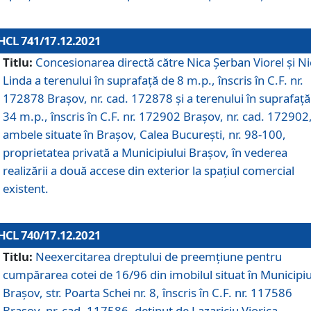
HCL 741/17.12.2021
Titlu:
Concesionarea directă către Nica Șerban Viorel și Ni
Linda a terenului în suprafață de 8 m.p., înscris în C.F. nr.
172878 Brașov, nr. cad. 172878 și a terenului în suprafață
34 m.p., înscris în C.F. nr. 172902 Brașov, nr. cad. 172902
ambele situate în Brașov, Calea București, nr. 98-100,
proprietatea privată a Municipiului Brașov, în vederea
realizării a două accese din exterior la spațiul comercial
existent.
HCL 740/17.12.2021
Titlu:
Neexercitarea dreptului de preemţiune pentru
cumpărarea cotei de 16/96 din imobilul situat în Municipiu
Braşov, str. Poarta Schei nr. 8, înscris în C.F. nr. 117586
Brașov, nr. cad. 117586, deținut de Lazariciu Viorica,