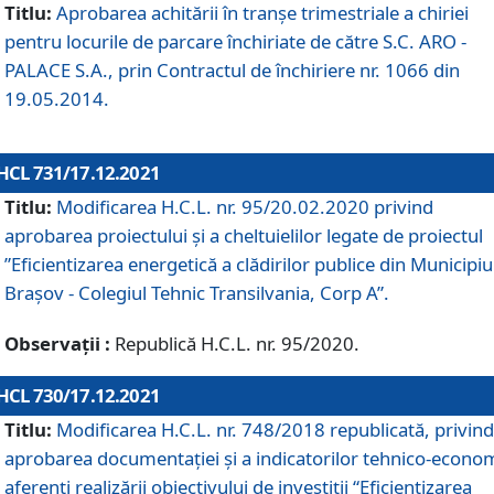
Titlu:
Aprobarea achitării în tranșe trimestriale a chiriei
pentru locurile de parcare închiriate de către S.C. ARO -
PALACE S.A., prin Contractul de închiriere nr. 1066 din
19.05.2014.
HCL 731/17.12.2021
Titlu:
Modificarea H.C.L. nr. 95/20.02.2020 privind
aprobarea proiectului și a cheltuielilor legate de proiectul
”Eficientizarea energetică a clădirilor publice din Municipiu
Brașov - Colegiul Tehnic Transilvania, Corp A”.
Observații :
Republică H.C.L. nr. 95/2020.
HCL 730/17.12.2021
Titlu:
Modificarea H.C.L. nr. 748/2018 republicată, privind
aprobarea documentației și a indicatorilor tehnico-econom
aferenți realizării obiectivului de investiții “Eficientizarea