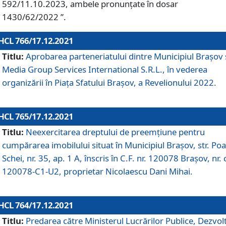
592/11.10.2023, ambele pronunțate în dosar
1430/62/2022 ”.
HCL 766/17.12.2021
Titlu:
Aprobarea parteneriatului dintre Municipiul Brașov 
Media Group Services International S.R.L., în vederea
organizării în Piața Sfatului Brașov, a Revelionului 2022.
HCL 765/17.12.2021
Titlu:
Neexercitarea dreptului de preemţiune pentru
cumpărarea imobilului situat în Municipiul Braşov, str. Poa
Schei, nr. 35, ap. 1 A, înscris în C.F. nr. 120078 Brașov, nr. 
120078-C1-U2, proprietar Nicolaescu Dani Mihai.
HCL 764/17.12.2021
Titlu:
Predarea către Ministerul Lucrărilor Publice, Dezvolt