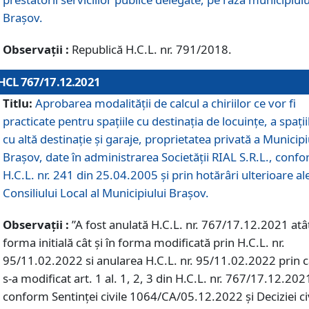
Braşov.
Observații :
Republică H.C.L. nr. 791/2018.
HCL 767/17.12.2021
Titlu:
Aprobarea modalității de calcul a chiriilor ce vor fi
practicate pentru spaţiile cu destinaţia de locuinţe, a spaţii
cu altă destinaţie şi garaje, proprietatea privată a Municipi
Braşov, date în administrarea Societăţii RIAL S.R.L., conf
H.C.L. nr. 241 din 25.04.2005 și prin hotărâri ulterioare al
Consiliului Local al Municipiului Braşov.
Observații :
”A fost anulată H.C.L. nr. 767/17.12.2021 atât
forma initială cât și în forma modificată prin H.C.L. nr.
95/11.02.2022 si anularea H.C.L. nr. 95/11.02.2022 prin 
s-a modificat art. 1 al. 1, 2, 3 din H.C.L. nr. 767/17.12.202
conform Sentinței civile 1064/CA/05.12.2022 și Deciziei ci