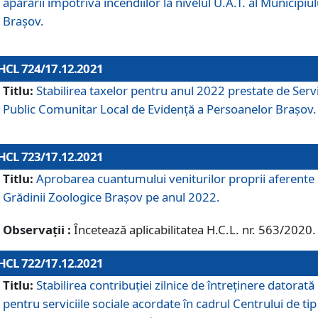
apărării împotriva incendiilor la nivelul U.A.T. al Municipiul
Brașov.
HCL 724/17.12.2021
Titlu:
Stabilirea taxelor pentru anul 2022 prestate de Servi
Public Comunitar Local de Evidență a Persoanelor Braşov.
HCL 723/17.12.2021
Titlu:
Aprobarea cuantumului veniturilor proprii aferente
Grădinii Zoologice Braşov pe anul 2022.
Observații :
Încetează aplicabilitatea H.C.L. nr. 563/2020.
HCL 722/17.12.2021
Titlu:
Stabilirea contribuţiei zilnice de întreținere datorată
pentru serviciile sociale acordate în cadrul Centrului de tip