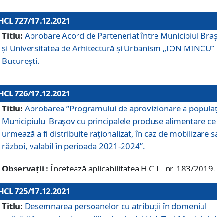
HCL 727/17.12.2021
Titlu:
Aprobare Acord de Parteneriat între Municipiul Bra
și Universitatea de Arhitectură și Urbanism „ION MINCU”
București.
HCL 726/17.12.2021
Titlu:
Aprobarea ”Programului de aprovizionare a populaț
Municipiului Braşov cu principalele produse alimentare ce
urmează a fi distribuite raționalizat, în caz de mobilizare s
război, valabil în perioada 2021-2024”.
Observații :
Încetează aplicabilitatea H.C.L. nr. 183/2019.
HCL 725/17.12.2021
Titlu:
Desemnarea persoanelor cu atribuții în domeniul