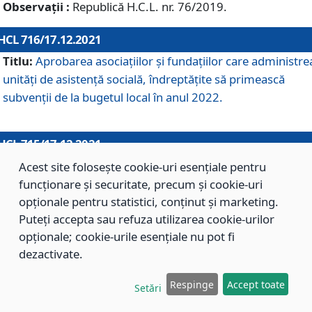
Observații :
Republică H.C.L. nr. 76/2019.
HCL 716/17.12.2021
Titlu:
Aprobarea asociaţiilor şi fundaţiilor care administre
unităţi de asistenţă socială, îndreptăţite să primească
subvenţii de la bugetul local în anul 2022.
HCL 715/17.12.2021
Titlu:
Aprobarea Planului de acţiuni sau lucrări de interes
Acest site folosește cookie-uri esențiale pentru
local pentru anul 2022.
funcționare și securitate, precum și cookie-uri
opționale pentru statistici, conținut și marketing.
Puteți accepta sau refuza utilizarea cookie-urilor
HCL 714/17.12.2021
opționale; cookie-urile esențiale nu pot fi
Titlu:
Modificarea Anexei la H.C.L. nr. 709/2020 privind
dezactivate.
aprobarea Regulamentului de Organizare şi Funcţionare a
Respinge
Accept toate
Direcţiei de Asistenţă Socială Braşov.
Setări