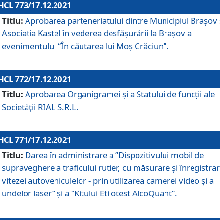
HCL 773/17.12.2021
Titlu:
Aprobarea parteneriatului dintre Municipiul Brașov 
Asociatia Kastel în vederea desfăşurării la Brașov a
evenimentului “În căutarea lui Moș Crăciun”.
HCL 772/17.12.2021
Titlu:
Aprobarea Organigramei şi a Statului de funcţii ale
Societăţii RIAL S.R.L.
HCL 771/17.12.2021
Titlu:
Darea în administrare a ”Dispozitivului mobil de
supraveghere a traficului rutier, cu măsurare și înregistrar
vitezei autovehiculelor - prin utilizarea camerei video și a
undelor laser” și a “Kitului Etilotest AlcoQuant”.