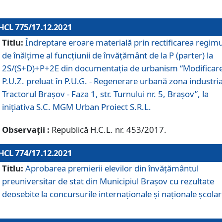
HCL 775/17.12.2021
Titlu:
Îndreptare eroare materială prin rectificarea regimu
de înălţime al funcţiunii de învăţământ de la P (parter) la
2S/(S+D)+P+2E din documentaţia de urbanism “Modificar
P.U.Z. preluat în P.U.G. - Regenerare urbană zona industria
Tractorul Braşov - Faza 1, str. Turnului nr. 5, Braşov”, la
iniţiativa S.C. MGM Urban Proiect S.R.L.
Observații :
Republică H.C.L. nr. 453/2017.
HCL 774/17.12.2021
Titlu:
Aprobarea premierii elevilor din învățământul
preuniversitar de stat din Municipiul Brașov cu rezultate
deosebite la concursurile internaționale și naționale școlar