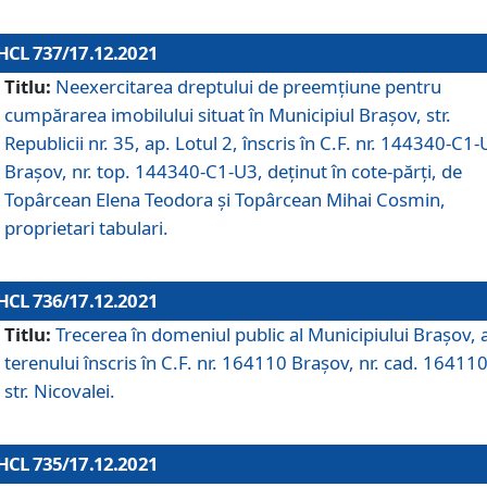
HCL 737/17.12.2021
Titlu:
Neexercitarea dreptului de preemţiune pentru
cumpărarea imobilului situat în Municipiul Braşov, str.
Republicii nr. 35, ap. Lotul 2, înscris în C.F. nr. 144340-C1
Brașov, nr. top. 144340-C1-U3, deținut în cote-părți, de
Topârcean Elena Teodora și Topârcean Mihai Cosmin,
proprietari tabulari.
HCL 736/17.12.2021
Titlu:
Trecerea în domeniul public al Municipiului Braşov, 
terenului înscris în C.F. nr. 164110 Brașov, nr. cad. 164110
str. Nicovalei.
HCL 735/17.12.2021