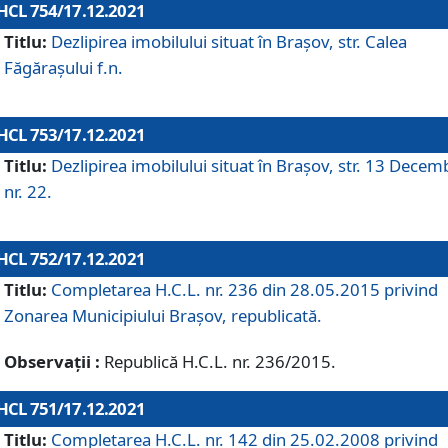
HCL 754/17.12.2021
Titlu:
Dezlipirea imobilului situat în Brașov, str. Calea
Făgărașului f.n.
HCL 753/17.12.2021
Titlu:
Dezlipirea imobilului situat în Brașov, str. 13 Decem
nr. 22.
HCL 752/17.12.2021
Titlu:
Completarea H.C.L. nr. 236 din 28.05.2015 privind
Zonarea Municipiului Braşov, republicată.
Observații :
Republică H.C.L. nr. 236/2015.
HCL 751/17.12.2021
Titlu:
Completarea H.C.L. nr. 142 din 25.02.2008 privind