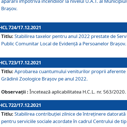
apărării împotriva incendiilor la nivelul U.A.T. al Municipiul
Brașov.
HCL 724/17.12.2021
Titlu:
Stabilirea taxelor pentru anul 2022 prestate de Servi
Public Comunitar Local de Evidență a Persoanelor Braşov.
HCL 723/17.12.2021
Titlu:
Aprobarea cuantumului veniturilor proprii aferente
Grădinii Zoologice Braşov pe anul 2022.
Observații :
Încetează aplicabilitatea H.C.L. nr. 563/2020.
HCL 722/17.12.2021
Titlu:
Stabilirea contribuţiei zilnice de întreținere datorată
pentru serviciile sociale acordate în cadrul Centrului de tip