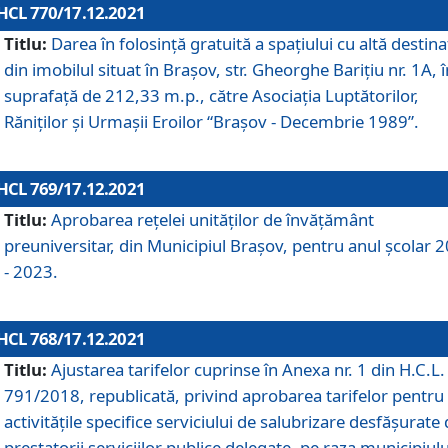
HCL 770/17.12.2021
Titlu:
Darea în folosinţă gratuită a spaţiului cu altă destina
din imobilul situat în Braşov, str. Gheorghe Bariţiu nr. 1A, î
suprafaţă de 212,33 m.p., către Asociaţia Luptătorilor,
Răniţilor şi Urmaşii Eroilor “Braşov - Decembrie 1989”.
HCL 769/17.12.2021
Titlu:
Aprobarea reţelei unităţilor de învăţământ
preuniversitar, din Municipiul Braşov, pentru anul şcolar 
- 2023.
HCL 768/17.12.2021
Titlu:
Ajustarea tarifelor cuprinse în Anexa nr. 1 din H.C.L. 
791/2018, republicată, privind aprobarea tarifelor pentru
activităţile specifice serviciului de salubrizare desfăşurate
prestatorii serviciilor publice delegate, pe raza municipiulu