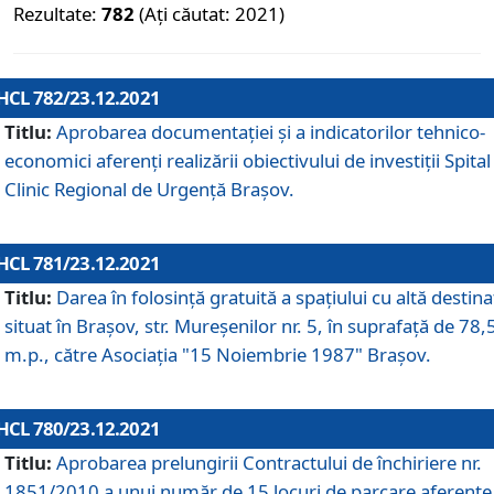
Rezultate:
782
(Ați căutat: 2021)
HCL 782/23.12.2021
Titlu:
Aprobarea documentației și a indicatorilor tehnico-
economici aferenți realizării obiectivului de investiții Spital
Clinic Regional de Urgență Brașov.
HCL 781/23.12.2021
Titlu:
Darea în folosinţă gratuită a spaţiului cu altă destina
situat în Braşov, str. Mureşenilor nr. 5, în suprafaţă de 78,
m.p., către Asociaţia "15 Noiembrie 1987" Braşov.
HCL 780/23.12.2021
Titlu:
Aprobarea prelungirii Contractului de închiriere nr.
1851/2010 a unui număr de 15 locuri de parcare aferente