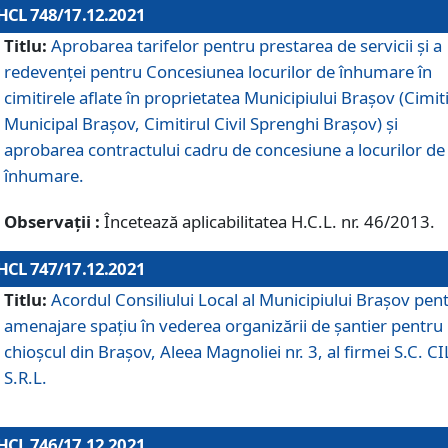
HCL 748/17.12.2021
Titlu:
Aprobarea tarifelor pentru prestarea de servicii şi a
redevenţei pentru Concesiunea locurilor de înhumare în
cimitirele aflate în proprietatea Municipiului Braşov (Cimit
Municipal Braşov, Cimitirul Civil Sprenghi Braşov) şi
aprobarea contractului cadru de concesiune a locurilor de
înhumare.
Observații :
Încetează aplicabilitatea H.C.L. nr. 46/2013.
HCL 747/17.12.2021
Titlu:
Acordul Consiliului Local al Municipiului Braşov pen
amenajare spațiu în vederea organizării de șantier pentru
chioșcul din Brașov, Aleea Magnoliei nr. 3, al firmei S.C. C
S.R.L.
HCL 746/17.12.2021