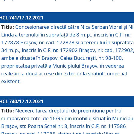
HCL 741/17.12.2021
Titlu:
Concesionarea directă către Nica Șerban Viorel și Ni
Linda a terenului în suprafață de 8 m.p., înscris în C.F. nr.
172878 Brașov, nr. cad. 172878 și a terenului în suprafață
34 m.p., înscris în C.F. nr. 172902 Brașov, nr. cad. 172902
ambele situate în Brașov, Calea București, nr. 98-100,
proprietatea privată a Municipiului Brașov, în vederea
realizării a două accese din exterior la spațiul comercial
existent.
HCL 740/17.12.2021
Titlu:
Neexercitarea dreptului de preemţiune pentru
cumpărarea cotei de 16/96 din imobilul situat în Municipiu
Braşov, str. Poarta Schei nr. 8, înscris în C.F. nr. 117586
Brașov, nr. cad. 117586, deținut de Lazariciu Viorica,