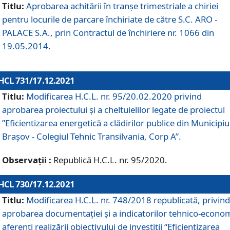
Titlu:
Aprobarea achitării în tranșe trimestriale a chiriei
pentru locurile de parcare închiriate de către S.C. ARO -
PALACE S.A., prin Contractul de închiriere nr. 1066 din
19.05.2014.
HCL 731/17.12.2021
Titlu:
Modificarea H.C.L. nr. 95/20.02.2020 privind
aprobarea proiectului și a cheltuielilor legate de proiectul
”Eficientizarea energetică a clădirilor publice din Municipiu
Brașov - Colegiul Tehnic Transilvania, Corp A”.
Observații :
Republică H.C.L. nr. 95/2020.
HCL 730/17.12.2021
Titlu:
Modificarea H.C.L. nr. 748/2018 republicată, privind
aprobarea documentației și a indicatorilor tehnico-econom
aferenți realizării obiectivului de investiții “Eficientizarea