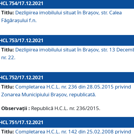
HCL 754/17.12.2021
Titlu:
Dezlipirea imobilului situat în Brașov, str. Calea
Făgărașului f.n.
HCL 753/17.12.2021
Titlu:
Dezlipirea imobilului situat în Brașov, str. 13 Decem
nr. 22.
HCL 752/17.12.2021
Titlu:
Completarea H.C.L. nr. 236 din 28.05.2015 privind
Zonarea Municipiului Braşov, republicată.
Observații :
Republică H.C.L. nr. 236/2015.
HCL 751/17.12.2021
Titlu:
Completarea H.C.L. nr. 142 din 25.02.2008 privind