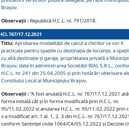
Braşov.
Observații :
Republică H.C.L. nr. 791/2018.
HCL 767/17.12.2021
Titlu:
Aprobarea modalității de calcul a chiriilor ce vor fi
practicate pentru spaţiile cu destinaţia de locuinţe, a spaţii
cu altă destinaţie şi garaje, proprietatea privată a Municipi
Braşov, date în administrarea Societăţii RIAL S.R.L., conf
H.C.L. nr. 241 din 25.04.2005 și prin hotărâri ulterioare al
Consiliului Local al Municipiului Braşov.
Observații :
”A fost anulată H.C.L. nr. 767/17.12.2021 atât
forma initială cât și în forma modificată prin H.C.L. nr.
95/11.02.2022 si anularea H.C.L. nr. 95/11.02.2022 prin 
s-a modificat art. 1 al. 1, 2, 3 din H.C.L. nr. 767/17.12.202
conform Sentinței civile 1064/CA/05.12.2022 și Deciziei ci