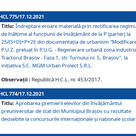
HCL 775/17.12.2021
Titlu:
Îndreptare eroare materială prin rectificarea regimu
de înălţime al funcţiunii de învăţământ de la P (parter) la
2S/(S+D)+P+2E din documentaţia de urbanism “Modificar
P.U.Z. preluat în P.U.G. - Regenerare urbană zona industria
Tractorul Braşov - Faza 1, str. Turnului nr. 5, Braşov”, la
iniţiativa S.C. MGM Urban Proiect S.R.L.
Observații :
Republică H.C.L. nr. 453/2017.
HCL 774/17.12.2021
Titlu:
Aprobarea premierii elevilor din învățământul
preuniversitar de stat din Municipiul Brașov cu rezultate
deosebite la concursurile internaționale și naționale școlar