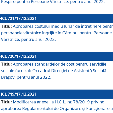
Respiro pentru Persoane Vârstnice, pentru anul 2022.
HCL 721/17.12.2021
Titlu:
Aprobarea costului mediu lunar de întreţinere pent
persoanele vârstnice îngrijite în Căminul pentru Persoane
Vârstnice, pentru anul 2022.
HCL 720/17.12.2021
Titlu:
Aprobarea standardelor de cost pentru serviciile
sociale furnizate în cadrul Direcției de Asistență Socială
Brașov, pentru anul 2022.
HCL 719/17.12.2021
Titlu:
Modificarea anexei la H.C.L. nr. 78/2019 privind
aprobarea Regulamentului de Organizare și Funcționare a