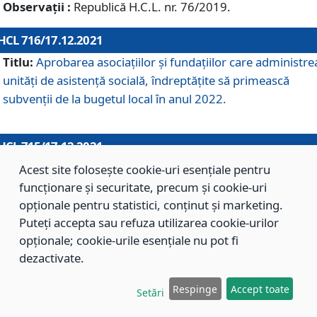
Observații :
Republică H.C.L. nr. 76/2019.
HCL 716/17.12.2021
Titlu:
Aprobarea asociaţiilor şi fundaţiilor care administre
unităţi de asistenţă socială, îndreptăţite să primească
subvenţii de la bugetul local în anul 2022.
HCL 715/17.12.2021
Titlu:
Aprobarea Planului de acţiuni sau lucrări de interes
Acest site folosește cookie-uri esențiale pentru
local pentru anul 2022.
funcționare și securitate, precum și cookie-uri
opționale pentru statistici, conținut și marketing.
Puteți accepta sau refuza utilizarea cookie-urilor
HCL 714/17.12.2021
opționale; cookie-urile esențiale nu pot fi
Titlu:
Modificarea Anexei la H.C.L. nr. 709/2020 privind
dezactivate.
aprobarea Regulamentului de Organizare şi Funcţionare a
Respinge
Accept toate
Direcţiei de Asistenţă Socială Braşov.
Setări