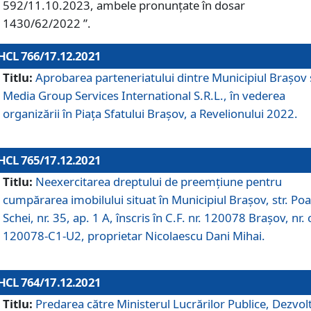
592/11.10.2023, ambele pronunțate în dosar
1430/62/2022 ”.
HCL 766/17.12.2021
Titlu:
Aprobarea parteneriatului dintre Municipiul Brașov 
Media Group Services International S.R.L., în vederea
organizării în Piața Sfatului Brașov, a Revelionului 2022.
HCL 765/17.12.2021
Titlu:
Neexercitarea dreptului de preemţiune pentru
cumpărarea imobilului situat în Municipiul Braşov, str. Poa
Schei, nr. 35, ap. 1 A, înscris în C.F. nr. 120078 Brașov, nr. 
120078-C1-U2, proprietar Nicolaescu Dani Mihai.
HCL 764/17.12.2021
Titlu:
Predarea către Ministerul Lucrărilor Publice, Dezvolt