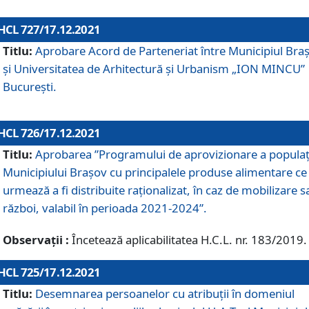
HCL 727/17.12.2021
Titlu:
Aprobare Acord de Parteneriat între Municipiul Bra
și Universitatea de Arhitectură și Urbanism „ION MINCU”
București.
HCL 726/17.12.2021
Titlu:
Aprobarea ”Programului de aprovizionare a populaț
Municipiului Braşov cu principalele produse alimentare ce
urmează a fi distribuite raționalizat, în caz de mobilizare s
război, valabil în perioada 2021-2024”.
Observații :
Încetează aplicabilitatea H.C.L. nr. 183/2019.
HCL 725/17.12.2021
Titlu:
Desemnarea persoanelor cu atribuții în domeniul