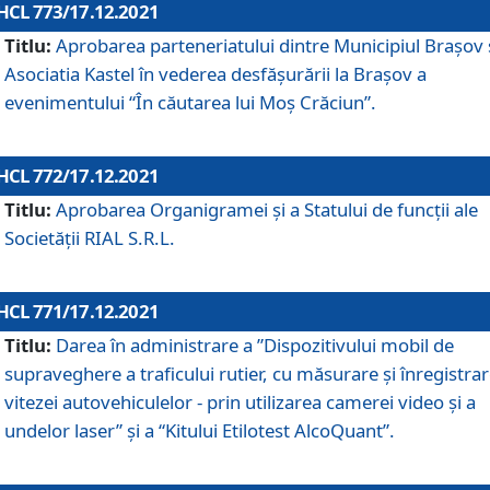
HCL 773/17.12.2021
Titlu:
Aprobarea parteneriatului dintre Municipiul Brașov 
Asociatia Kastel în vederea desfăşurării la Brașov a
evenimentului “În căutarea lui Moș Crăciun”.
HCL 772/17.12.2021
Titlu:
Aprobarea Organigramei şi a Statului de funcţii ale
Societăţii RIAL S.R.L.
HCL 771/17.12.2021
Titlu:
Darea în administrare a ”Dispozitivului mobil de
supraveghere a traficului rutier, cu măsurare și înregistrar
vitezei autovehiculelor - prin utilizarea camerei video și a
undelor laser” și a “Kitului Etilotest AlcoQuant”.