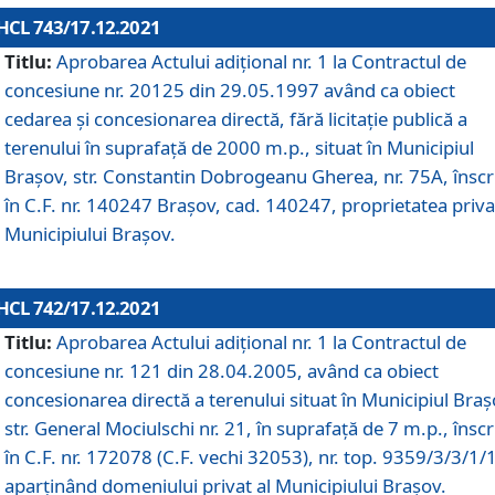
HCL 743/17.12.2021
Titlu:
Aprobarea Actului adiţional nr. 1 la Contractul de
concesiune nr. 20125 din 29.05.1997 având ca obiect
cedarea și concesionarea directă, fără licitație publică a
terenului în suprafață de 2000 m.p., situat în Municipiul
Brașov, str. Constantin Dobrogeanu Gherea, nr. 75A, înscr
în C.F. nr. 140247 Brașov, cad. 140247, proprietatea priva
Municipiului Brașov.
HCL 742/17.12.2021
Titlu:
Aprobarea Actului adiţional nr. 1 la Contractul de
concesiune nr. 121 din 28.04.2005, având ca obiect
concesionarea directă a terenului situat în Municipiul Braș
str. General Mociulschi nr. 21, în suprafață de 7 m.p., înscr
în C.F. nr. 172078 (C.F. vechi 32053), nr. top. 9359/3/3/1/
aparținând domeniului privat al Municipiului Brașov.