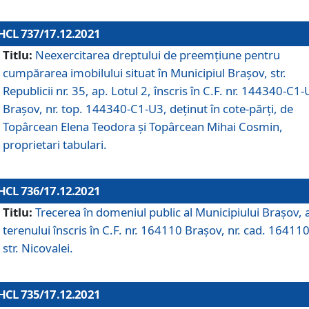
HCL 737/17.12.2021
Titlu:
Neexercitarea dreptului de preemţiune pentru
cumpărarea imobilului situat în Municipiul Braşov, str.
Republicii nr. 35, ap. Lotul 2, înscris în C.F. nr. 144340-C1
Brașov, nr. top. 144340-C1-U3, deținut în cote-părți, de
Topârcean Elena Teodora și Topârcean Mihai Cosmin,
proprietari tabulari.
HCL 736/17.12.2021
Titlu:
Trecerea în domeniul public al Municipiului Braşov, 
terenului înscris în C.F. nr. 164110 Brașov, nr. cad. 164110
str. Nicovalei.
HCL 735/17.12.2021