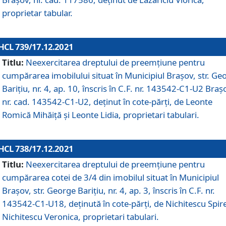
proprietar tabular.
HCL 739/17.12.2021
Titlu:
Neexercitarea dreptului de preemţiune pentru
cumpărarea imobilului situat în Municipiul Braşov, str. Ge
Barițiu, nr. 4, ap. 10, înscris în C.F. nr. 143542-C1-U2 Braș
nr. cad. 143542-C1-U2, deținut în cote-părți, de Leonte
Romică Mihăiță și Leonte Lidia, proprietari tabulari.
HCL 738/17.12.2021
Titlu:
Neexercitarea dreptului de preemţiune pentru
cumpărarea cotei de 3/4 din imobilul situat în Municipiul
Braşov, str. George Barițiu, nr. 4, ap. 3, înscris în C.F. nr.
143542-C1-U18, deținută în cote-părți, de Nichitescu Spire
Nichitescu Veronica, proprietari tabulari.