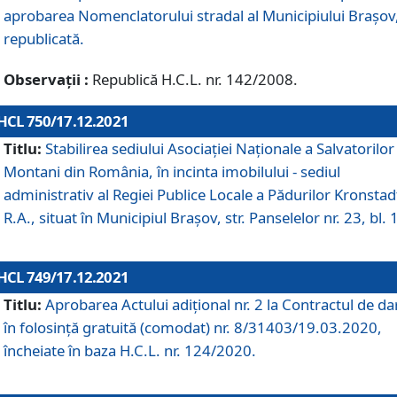
aprobarea Nomenclatorului stradal al Municipiului Braşov
republicată.
Observații :
Republică H.C.L. nr. 142/2008.
HCL 750/17.12.2021
Titlu:
Stabilirea sediului Asociației Naționale a Salvatorilor
Montani din România, în incinta imobilului - sediul
administrativ al Regiei Publice Locale a Pădurilor Kronstad
R.A., situat în Municipiul Braşov, str. Panselelor nr. 23, bl. 
HCL 749/17.12.2021
Titlu:
Aprobarea Actului adițional nr. 2 la Contractul de da
în folosință gratuită (comodat) nr. 8/31403/19.03.2020,
încheiate în baza H.C.L. nr. 124/2020.