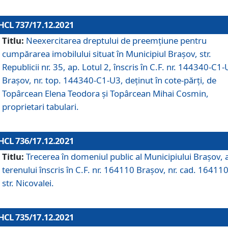
HCL 737/17.12.2021
Titlu:
Neexercitarea dreptului de preemţiune pentru
cumpărarea imobilului situat în Municipiul Braşov, str.
Republicii nr. 35, ap. Lotul 2, înscris în C.F. nr. 144340-C1
Brașov, nr. top. 144340-C1-U3, deținut în cote-părți, de
Topârcean Elena Teodora și Topârcean Mihai Cosmin,
proprietari tabulari.
HCL 736/17.12.2021
Titlu:
Trecerea în domeniul public al Municipiului Braşov, 
terenului înscris în C.F. nr. 164110 Brașov, nr. cad. 164110
str. Nicovalei.
HCL 735/17.12.2021