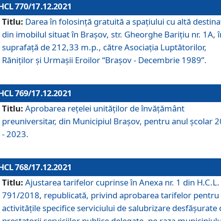
HCL 770/17.12.2021
Titlu:
Darea în folosinţă gratuită a spaţiului cu altă destina
din imobilul situat în Braşov, str. Gheorghe Bariţiu nr. 1A, î
suprafaţă de 212,33 m.p., către Asociaţia Luptătorilor,
Răniţilor şi Urmaşii Eroilor “Braşov - Decembrie 1989”.
HCL 769/17.12.2021
Titlu:
Aprobarea reţelei unităţilor de învăţământ
preuniversitar, din Municipiul Braşov, pentru anul şcolar 
- 2023.
HCL 768/17.12.2021
Titlu:
Ajustarea tarifelor cuprinse în Anexa nr. 1 din H.C.L. 
791/2018, republicată, privind aprobarea tarifelor pentru
activităţile specifice serviciului de salubrizare desfăşurate
prestatorii serviciilor publice delegate, pe raza municipiulu