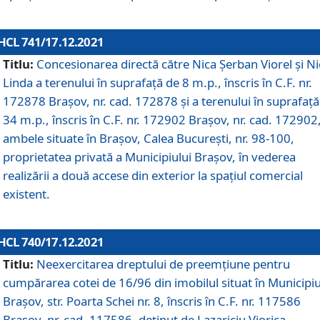
HCL 741/17.12.2021
Titlu:
Concesionarea directă către Nica Șerban Viorel și Ni
Linda a terenului în suprafață de 8 m.p., înscris în C.F. nr.
172878 Brașov, nr. cad. 172878 și a terenului în suprafață
34 m.p., înscris în C.F. nr. 172902 Brașov, nr. cad. 172902
ambele situate în Brașov, Calea București, nr. 98-100,
proprietatea privată a Municipiului Brașov, în vederea
realizării a două accese din exterior la spațiul comercial
existent.
HCL 740/17.12.2021
Titlu:
Neexercitarea dreptului de preemţiune pentru
cumpărarea cotei de 16/96 din imobilul situat în Municipiu
Braşov, str. Poarta Schei nr. 8, înscris în C.F. nr. 117586
Brașov, nr. cad. 117586, deținut de Lazariciu Viorica,