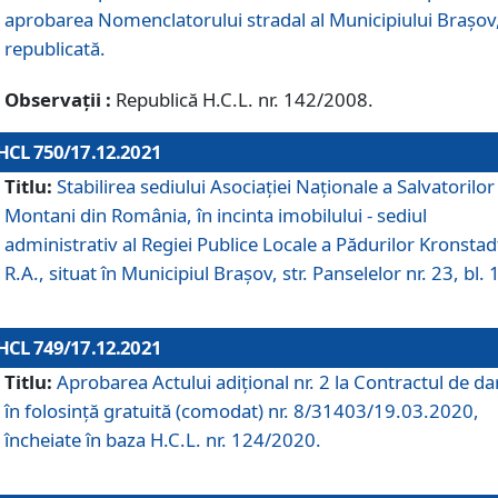
aprobarea Nomenclatorului stradal al Municipiului Braşov
republicată.
Observații :
Republică H.C.L. nr. 142/2008.
HCL 750/17.12.2021
Titlu:
Stabilirea sediului Asociației Naționale a Salvatorilor
Montani din România, în incinta imobilului - sediul
administrativ al Regiei Publice Locale a Pădurilor Kronstad
R.A., situat în Municipiul Braşov, str. Panselelor nr. 23, bl. 
HCL 749/17.12.2021
Titlu:
Aprobarea Actului adițional nr. 2 la Contractul de da
în folosință gratuită (comodat) nr. 8/31403/19.03.2020,
încheiate în baza H.C.L. nr. 124/2020.