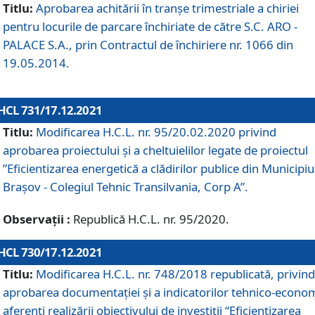
Titlu:
Aprobarea achitării în tranșe trimestriale a chiriei
pentru locurile de parcare închiriate de către S.C. ARO -
PALACE S.A., prin Contractul de închiriere nr. 1066 din
19.05.2014.
HCL 731/17.12.2021
Titlu:
Modificarea H.C.L. nr. 95/20.02.2020 privind
aprobarea proiectului și a cheltuielilor legate de proiectul
”Eficientizarea energetică a clădirilor publice din Municipiu
Brașov - Colegiul Tehnic Transilvania, Corp A”.
Observații :
Republică H.C.L. nr. 95/2020.
HCL 730/17.12.2021
Titlu:
Modificarea H.C.L. nr. 748/2018 republicată, privind
aprobarea documentației și a indicatorilor tehnico-econom
aferenți realizării obiectivului de investiții “Eficientizarea