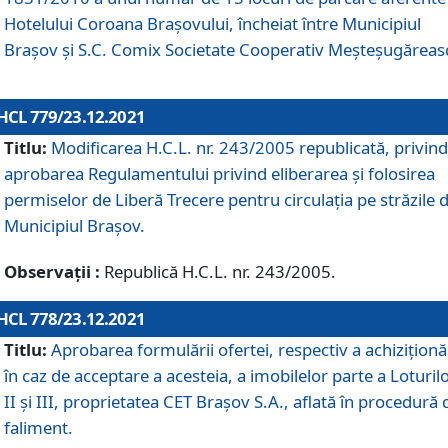
Hotelului Coroana Brașovului, încheiat între Municipiul
Braşov şi S.C. Comix Societate Cooperativ Meșteșugăreas
HCL 779/23.12.2021
Titlu:
Modificarea H.C.L. nr. 243/2005 republicată, privind
aprobarea Regulamentului privind eliberarea şi folosirea
permiselor de Liberă Trecere pentru circulația pe străzile 
Municipiul Braşov.
Observații :
Republică H.C.L. nr. 243/2005.
HCL 778/23.12.2021
Titlu:
Aprobarea formulării ofertei, respectiv a achiziționăr
în caz de acceptare a acesteia, a imobilelor parte a Loturilo
II și III, proprietatea CET Brașov S.A., aflată în procedură 
faliment.