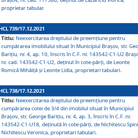
proprietar tabular.
HCL 739/17.12.2021
Titlu:
Neexercitarea dreptului de preemţiune pentru
cumpărarea imobilului situat în Municipiul Braşov, str. Ge
Barițiu, nr. 4, ap. 10, înscris în C.F. nr. 143542-C1-U2 Braș
nr. cad. 143542-C1-U2, deținut în cote-părți, de Leonte
Romică Mihăiță și Leonte Lidia, proprietari tabulari.
HCL 738/17.12.2021
Titlu:
Neexercitarea dreptului de preemţiune pentru
cumpărarea cotei de 3/4 din imobilul situat în Municipiul
Braşov, str. George Barițiu, nr. 4, ap. 3, înscris în C.F. nr.
143542-C1-U18, deținută în cote-părți, de Nichitescu Spire
Nichitescu Veronica, proprietari tabulari.