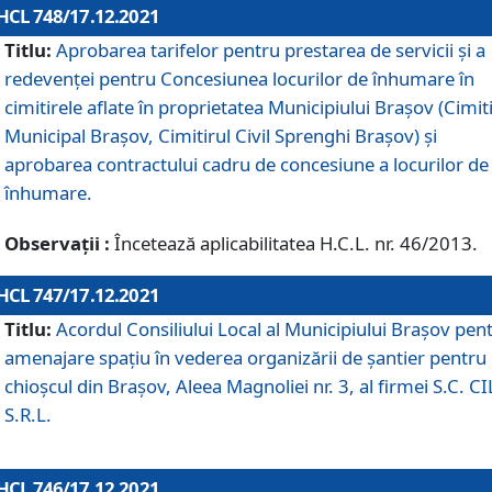
HCL 748/17.12.2021
Titlu:
Aprobarea tarifelor pentru prestarea de servicii şi a
redevenţei pentru Concesiunea locurilor de înhumare în
cimitirele aflate în proprietatea Municipiului Braşov (Cimit
Municipal Braşov, Cimitirul Civil Sprenghi Braşov) şi
aprobarea contractului cadru de concesiune a locurilor de
înhumare.
Observații :
Încetează aplicabilitatea H.C.L. nr. 46/2013.
HCL 747/17.12.2021
Titlu:
Acordul Consiliului Local al Municipiului Braşov pen
amenajare spațiu în vederea organizării de șantier pentru
chioșcul din Brașov, Aleea Magnoliei nr. 3, al firmei S.C. C
S.R.L.
HCL 746/17.12.2021