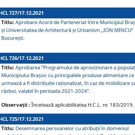
HCL 727/17.12.2021
Titlu:
Aprobare Acord de Parteneriat între Municipiul Bra
și Universitatea de Arhitectură și Urbanism „ION MINCU”
București.
HCL 726/17.12.2021
Titlu:
Aprobarea ”Programului de aprovizionare a populaț
Municipiului Braşov cu principalele produse alimentare ce
urmează a fi distribuite raționalizat, în caz de mobilizare s
război, valabil în perioada 2021-2024”.
Observații :
Încetează aplicabilitatea H.C.L. nr. 183/2019.
HCL 725/17.12.2021
Titlu:
Desemnarea persoanelor cu atribuții în domeniul