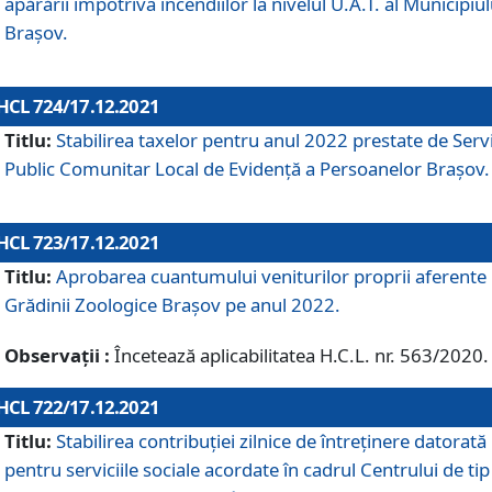
apărării împotriva incendiilor la nivelul U.A.T. al Municipiul
Brașov.
HCL 724/17.12.2021
Titlu:
Stabilirea taxelor pentru anul 2022 prestate de Servi
Public Comunitar Local de Evidență a Persoanelor Braşov.
HCL 723/17.12.2021
Titlu:
Aprobarea cuantumului veniturilor proprii aferente
Grădinii Zoologice Braşov pe anul 2022.
Observații :
Încetează aplicabilitatea H.C.L. nr. 563/2020.
HCL 722/17.12.2021
Titlu:
Stabilirea contribuţiei zilnice de întreținere datorată
pentru serviciile sociale acordate în cadrul Centrului de tip