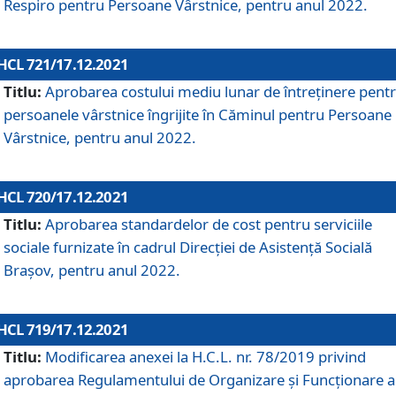
Respiro pentru Persoane Vârstnice, pentru anul 2022.
HCL 721/17.12.2021
Titlu:
Aprobarea costului mediu lunar de întreţinere pent
persoanele vârstnice îngrijite în Căminul pentru Persoane
Vârstnice, pentru anul 2022.
HCL 720/17.12.2021
Titlu:
Aprobarea standardelor de cost pentru serviciile
sociale furnizate în cadrul Direcției de Asistență Socială
Brașov, pentru anul 2022.
HCL 719/17.12.2021
Titlu:
Modificarea anexei la H.C.L. nr. 78/2019 privind
aprobarea Regulamentului de Organizare și Funcționare a