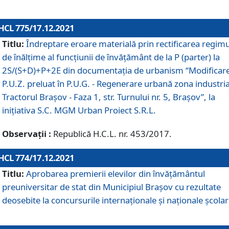
HCL 775/17.12.2021
Titlu:
Îndreptare eroare materială prin rectificarea regimu
de înălţime al funcţiunii de învăţământ de la P (parter) la
2S/(S+D)+P+2E din documentaţia de urbanism “Modificar
P.U.Z. preluat în P.U.G. - Regenerare urbană zona industria
Tractorul Braşov - Faza 1, str. Turnului nr. 5, Braşov”, la
iniţiativa S.C. MGM Urban Proiect S.R.L.
Observații :
Republică H.C.L. nr. 453/2017.
HCL 774/17.12.2021
Titlu:
Aprobarea premierii elevilor din învățământul
preuniversitar de stat din Municipiul Brașov cu rezultate
deosebite la concursurile internaționale și naționale școlar