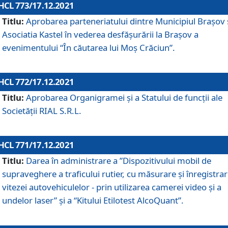
HCL 773/17.12.2021
Titlu:
Aprobarea parteneriatului dintre Municipiul Brașov 
Asociatia Kastel în vederea desfăşurării la Brașov a
evenimentului “În căutarea lui Moș Crăciun”.
HCL 772/17.12.2021
Titlu:
Aprobarea Organigramei şi a Statului de funcţii ale
Societăţii RIAL S.R.L.
HCL 771/17.12.2021
Titlu:
Darea în administrare a ”Dispozitivului mobil de
supraveghere a traficului rutier, cu măsurare și înregistrar
vitezei autovehiculelor - prin utilizarea camerei video și a
undelor laser” și a “Kitului Etilotest AlcoQuant”.