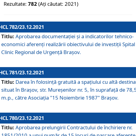
Rezultate:
782
(Ați căutat: 2021)
HCL 782/23.12.2021
Titlu:
Aprobarea documentației și a indicatorilor tehnico-
economici aferenți realizării obiectivului de investiții Spital
Clinic Regional de Urgență Brașov.
HCL 781/23.12.2021
Titlu:
Darea în folosinţă gratuită a spaţiului cu altă destina
situat în Braşov, str. Mureşenilor nr. 5, în suprafaţă de 78,
m.p., către Asociaţia "15 Noiembrie 1987" Braşov.
HCL 780/23.12.2021
Titlu:
Aprobarea prelungirii Contractului de închiriere nr.
1851/2010 a unui număr de 15 locuri de parcare aferente