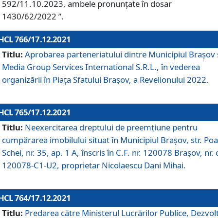
592/11.10.2023, ambele pronunțate în dosar
1430/62/2022 ”.
HCL 766/17.12.2021
Titlu:
Aprobarea parteneriatului dintre Municipiul Brașov 
Media Group Services International S.R.L., în vederea
organizării în Piața Sfatului Brașov, a Revelionului 2022.
HCL 765/17.12.2021
Titlu:
Neexercitarea dreptului de preemţiune pentru
cumpărarea imobilului situat în Municipiul Braşov, str. Poa
Schei, nr. 35, ap. 1 A, înscris în C.F. nr. 120078 Brașov, nr. 
120078-C1-U2, proprietar Nicolaescu Dani Mihai.
HCL 764/17.12.2021
Titlu:
Predarea către Ministerul Lucrărilor Publice, Dezvolt