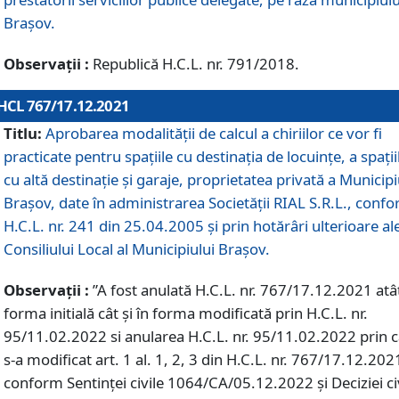
Braşov.
Observații :
Republică H.C.L. nr. 791/2018.
HCL 767/17.12.2021
Titlu:
Aprobarea modalității de calcul a chiriilor ce vor fi
practicate pentru spaţiile cu destinaţia de locuinţe, a spaţii
cu altă destinaţie şi garaje, proprietatea privată a Municipi
Braşov, date în administrarea Societăţii RIAL S.R.L., conf
H.C.L. nr. 241 din 25.04.2005 și prin hotărâri ulterioare al
Consiliului Local al Municipiului Braşov.
Observații :
”A fost anulată H.C.L. nr. 767/17.12.2021 atât
forma initială cât și în forma modificată prin H.C.L. nr.
95/11.02.2022 si anularea H.C.L. nr. 95/11.02.2022 prin 
s-a modificat art. 1 al. 1, 2, 3 din H.C.L. nr. 767/17.12.202
conform Sentinței civile 1064/CA/05.12.2022 și Deciziei ci