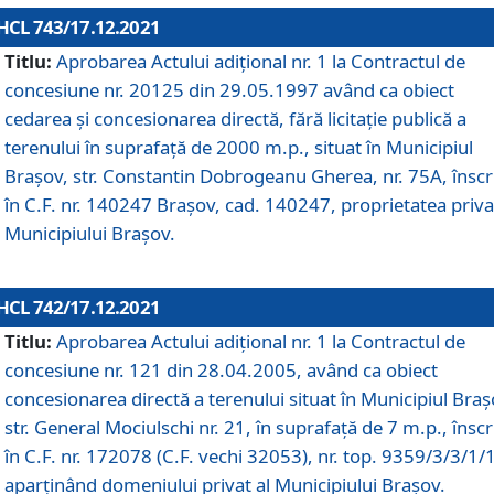
HCL 743/17.12.2021
Titlu:
Aprobarea Actului adiţional nr. 1 la Contractul de
concesiune nr. 20125 din 29.05.1997 având ca obiect
cedarea și concesionarea directă, fără licitație publică a
terenului în suprafață de 2000 m.p., situat în Municipiul
Brașov, str. Constantin Dobrogeanu Gherea, nr. 75A, înscr
în C.F. nr. 140247 Brașov, cad. 140247, proprietatea priva
Municipiului Brașov.
HCL 742/17.12.2021
Titlu:
Aprobarea Actului adiţional nr. 1 la Contractul de
concesiune nr. 121 din 28.04.2005, având ca obiect
concesionarea directă a terenului situat în Municipiul Braș
str. General Mociulschi nr. 21, în suprafață de 7 m.p., înscr
în C.F. nr. 172078 (C.F. vechi 32053), nr. top. 9359/3/3/1/
aparținând domeniului privat al Municipiului Brașov.