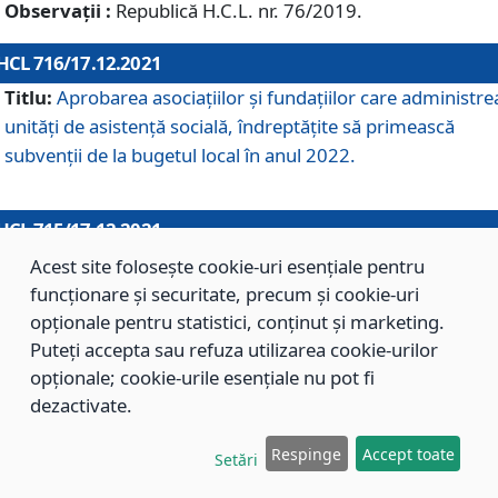
Observații :
Republică H.C.L. nr. 76/2019.
HCL 716/17.12.2021
Titlu:
Aprobarea asociaţiilor şi fundaţiilor care administre
unităţi de asistenţă socială, îndreptăţite să primească
subvenţii de la bugetul local în anul 2022.
HCL 715/17.12.2021
Titlu:
Aprobarea Planului de acţiuni sau lucrări de interes
Acest site folosește cookie-uri esențiale pentru
local pentru anul 2022.
funcționare și securitate, precum și cookie-uri
opționale pentru statistici, conținut și marketing.
Puteți accepta sau refuza utilizarea cookie-urilor
HCL 714/17.12.2021
opționale; cookie-urile esențiale nu pot fi
Titlu:
Modificarea Anexei la H.C.L. nr. 709/2020 privind
dezactivate.
aprobarea Regulamentului de Organizare şi Funcţionare a
Respinge
Accept toate
Direcţiei de Asistenţă Socială Braşov.
Setări