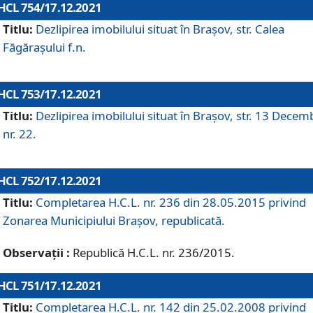
HCL 754/17.12.2021
Titlu:
Dezlipirea imobilului situat în Brașov, str. Calea
Făgărașului f.n.
HCL 753/17.12.2021
Titlu:
Dezlipirea imobilului situat în Brașov, str. 13 Decem
nr. 22.
HCL 752/17.12.2021
Titlu:
Completarea H.C.L. nr. 236 din 28.05.2015 privind
Zonarea Municipiului Braşov, republicată.
Observații :
Republică H.C.L. nr. 236/2015.
HCL 751/17.12.2021
Titlu:
Completarea H.C.L. nr. 142 din 25.02.2008 privind