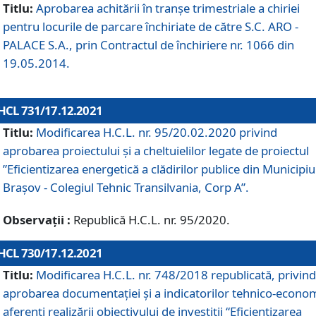
Titlu:
Aprobarea achitării în tranșe trimestriale a chiriei
pentru locurile de parcare închiriate de către S.C. ARO -
PALACE S.A., prin Contractul de închiriere nr. 1066 din
19.05.2014.
HCL 731/17.12.2021
Titlu:
Modificarea H.C.L. nr. 95/20.02.2020 privind
aprobarea proiectului și a cheltuielilor legate de proiectul
”Eficientizarea energetică a clădirilor publice din Municipiu
Brașov - Colegiul Tehnic Transilvania, Corp A”.
Observații :
Republică H.C.L. nr. 95/2020.
HCL 730/17.12.2021
Titlu:
Modificarea H.C.L. nr. 748/2018 republicată, privind
aprobarea documentației și a indicatorilor tehnico-econom
aferenți realizării obiectivului de investiții “Eficientizarea