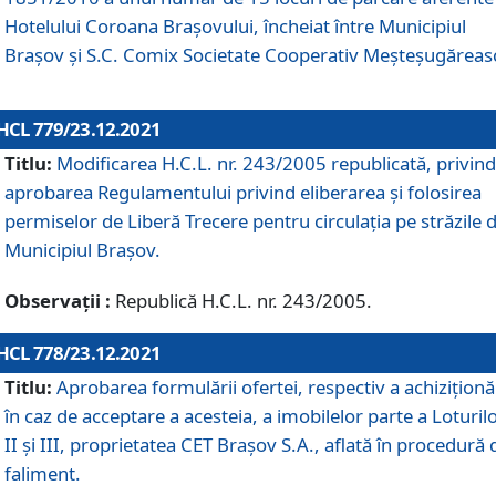
Hotelului Coroana Brașovului, încheiat între Municipiul
Braşov şi S.C. Comix Societate Cooperativ Meșteșugăreas
HCL 779/23.12.2021
Titlu:
Modificarea H.C.L. nr. 243/2005 republicată, privind
aprobarea Regulamentului privind eliberarea şi folosirea
permiselor de Liberă Trecere pentru circulația pe străzile 
Municipiul Braşov.
Observații :
Republică H.C.L. nr. 243/2005.
HCL 778/23.12.2021
Titlu:
Aprobarea formulării ofertei, respectiv a achiziționăr
în caz de acceptare a acesteia, a imobilelor parte a Loturilo
II și III, proprietatea CET Brașov S.A., aflată în procedură 
faliment.