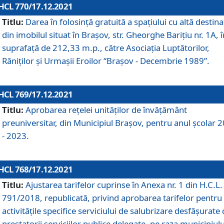
HCL 770/17.12.2021
Titlu:
Darea în folosinţă gratuită a spaţiului cu altă destina
din imobilul situat în Braşov, str. Gheorghe Bariţiu nr. 1A, î
suprafaţă de 212,33 m.p., către Asociaţia Luptătorilor,
Răniţilor şi Urmaşii Eroilor “Braşov - Decembrie 1989”.
HCL 769/17.12.2021
Titlu:
Aprobarea reţelei unităţilor de învăţământ
preuniversitar, din Municipiul Braşov, pentru anul şcolar 
- 2023.
HCL 768/17.12.2021
Titlu:
Ajustarea tarifelor cuprinse în Anexa nr. 1 din H.C.L. 
791/2018, republicată, privind aprobarea tarifelor pentru
activităţile specifice serviciului de salubrizare desfăşurate
prestatorii serviciilor publice delegate, pe raza municipiulu