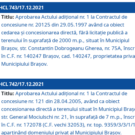
HCL 743/17.12.2021
Titlu:
Aprobarea Actului adiţional nr. 1 la Contractul de
concesiune nr. 20125 din 29.05.1997 având ca obiect
cedarea și concesionarea directă, fără licitație publică a
terenului în suprafață de 2000 m.p., situat în Municipiul
Brașov, str. Constantin Dobrogeanu Gherea, nr. 75A, înscr
în C.F. nr. 140247 Brașov, cad. 140247, proprietatea priva
Municipiului Brașov.
HCL 742/17.12.2021
Titlu:
Aprobarea Actului adiţional nr. 1 la Contractul de
concesiune nr. 121 din 28.04.2005, având ca obiect
concesionarea directă a terenului situat în Municipiul Braș
str. General Mociulschi nr. 21, în suprafață de 7 m.p., înscr
în C.F. nr. 172078 (C.F. vechi 32053), nr. top. 9359/3/3/1/
aparținând domeniului privat al Municipiului Brașov.