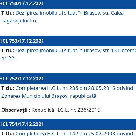
HCL 754/17.12.2021
Titlu:
Dezlipirea imobilului situat în Brașov, str. Calea
Făgărașului f.n.
HCL 753/17.12.2021
Titlu:
Dezlipirea imobilului situat în Brașov, str. 13 Decem
nr. 22.
HCL 752/17.12.2021
Titlu:
Completarea H.C.L. nr. 236 din 28.05.2015 privind
Zonarea Municipiului Braşov, republicată.
Observații :
Republică H.C.L. nr. 236/2015.
HCL 751/17.12.2021
Titlu:
Completarea H.C.L. nr. 142 din 25.02.2008 privind