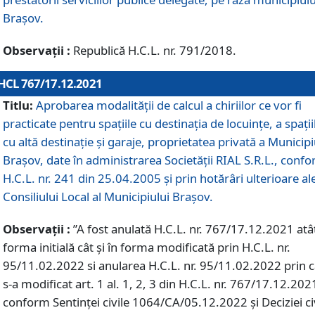
Braşov.
Observații :
Republică H.C.L. nr. 791/2018.
HCL 767/17.12.2021
Titlu:
Aprobarea modalității de calcul a chiriilor ce vor fi
practicate pentru spaţiile cu destinaţia de locuinţe, a spaţii
cu altă destinaţie şi garaje, proprietatea privată a Municipi
Braşov, date în administrarea Societăţii RIAL S.R.L., conf
H.C.L. nr. 241 din 25.04.2005 și prin hotărâri ulterioare al
Consiliului Local al Municipiului Braşov.
Observații :
”A fost anulată H.C.L. nr. 767/17.12.2021 atât
forma initială cât și în forma modificată prin H.C.L. nr.
95/11.02.2022 si anularea H.C.L. nr. 95/11.02.2022 prin 
s-a modificat art. 1 al. 1, 2, 3 din H.C.L. nr. 767/17.12.202
conform Sentinței civile 1064/CA/05.12.2022 și Deciziei ci