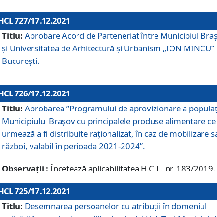
HCL 727/17.12.2021
Titlu:
Aprobare Acord de Parteneriat între Municipiul Bra
și Universitatea de Arhitectură și Urbanism „ION MINCU”
București.
HCL 726/17.12.2021
Titlu:
Aprobarea ”Programului de aprovizionare a populaț
Municipiului Braşov cu principalele produse alimentare ce
urmează a fi distribuite raționalizat, în caz de mobilizare s
război, valabil în perioada 2021-2024”.
Observații :
Încetează aplicabilitatea H.C.L. nr. 183/2019.
HCL 725/17.12.2021
Titlu:
Desemnarea persoanelor cu atribuții în domeniul