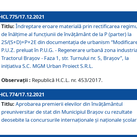
HCL 775/17.12.2021
Titlu:
Îndreptare eroare materială prin rectificarea regimu
de înălţime al funcţiunii de învăţământ de la P (parter) la
2S/(S+D)+P+2E din documentaţia de urbanism “Modificar
P.U.Z. preluat în P.U.G. - Regenerare urbană zona industria
Tractorul Braşov - Faza 1, str. Turnului nr. 5, Braşov”, la
iniţiativa S.C. MGM Urban Proiect S.R.L.
Observații :
Republică H.C.L. nr. 453/2017.
HCL 774/17.12.2021
Titlu:
Aprobarea premierii elevilor din învățământul
preuniversitar de stat din Municipiul Brașov cu rezultate
deosebite la concursurile internaționale și naționale școlar