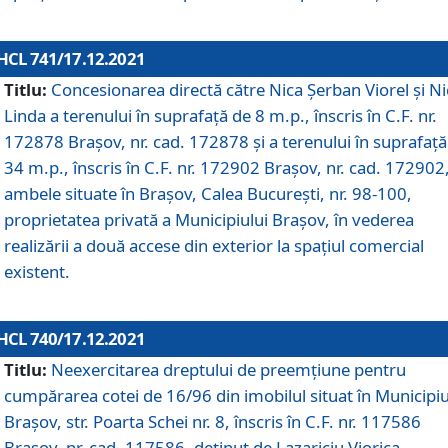
HCL 741/17.12.2021
Titlu:
Concesionarea directă către Nica Șerban Viorel și Ni
Linda a terenului în suprafață de 8 m.p., înscris în C.F. nr.
172878 Brașov, nr. cad. 172878 și a terenului în suprafață
34 m.p., înscris în C.F. nr. 172902 Brașov, nr. cad. 172902
ambele situate în Brașov, Calea București, nr. 98-100,
proprietatea privată a Municipiului Brașov, în vederea
realizării a două accese din exterior la spațiul comercial
existent.
HCL 740/17.12.2021
Titlu:
Neexercitarea dreptului de preemţiune pentru
cumpărarea cotei de 16/96 din imobilul situat în Municipiu
Braşov, str. Poarta Schei nr. 8, înscris în C.F. nr. 117586
Brașov, nr. cad. 117586, deținut de Lazariciu Viorica,