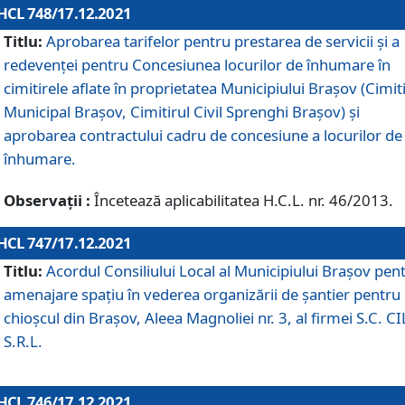
HCL 748/17.12.2021
Titlu:
Aprobarea tarifelor pentru prestarea de servicii şi a
redevenţei pentru Concesiunea locurilor de înhumare în
cimitirele aflate în proprietatea Municipiului Braşov (Cimit
Municipal Braşov, Cimitirul Civil Sprenghi Braşov) şi
aprobarea contractului cadru de concesiune a locurilor de
înhumare.
Observații :
Încetează aplicabilitatea H.C.L. nr. 46/2013.
HCL 747/17.12.2021
Titlu:
Acordul Consiliului Local al Municipiului Braşov pen
amenajare spațiu în vederea organizării de șantier pentru
chioșcul din Brașov, Aleea Magnoliei nr. 3, al firmei S.C. C
S.R.L.
HCL 746/17.12.2021