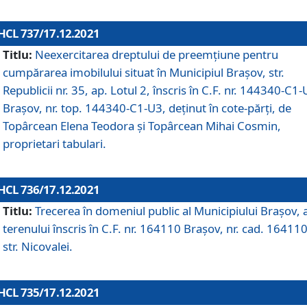
HCL 737/17.12.2021
Titlu:
Neexercitarea dreptului de preemţiune pentru
cumpărarea imobilului situat în Municipiul Braşov, str.
Republicii nr. 35, ap. Lotul 2, înscris în C.F. nr. 144340-C1
Brașov, nr. top. 144340-C1-U3, deținut în cote-părți, de
Topârcean Elena Teodora și Topârcean Mihai Cosmin,
proprietari tabulari.
HCL 736/17.12.2021
Titlu:
Trecerea în domeniul public al Municipiului Braşov, 
terenului înscris în C.F. nr. 164110 Brașov, nr. cad. 164110
str. Nicovalei.
HCL 735/17.12.2021