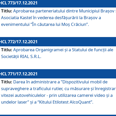
HCL 773/17.12.2021
Titlu:
Aprobarea parteneriatului dintre Municipiul Brașov 
Asociatia Kastel în vederea desfăşurării la Brașov a
evenimentului “În căutarea lui Moș Crăciun”.
HCL 772/17.12.2021
Titlu:
Aprobarea Organigramei şi a Statului de funcţii ale
Societăţii RIAL S.R.L.
HCL 771/17.12.2021
Titlu:
Darea în administrare a ”Dispozitivului mobil de
supraveghere a traficului rutier, cu măsurare și înregistrar
vitezei autovehiculelor - prin utilizarea camerei video și a
undelor laser” și a “Kitului Etilotest AlcoQuant”.