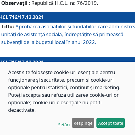
Observații :
Republică H.C.L. nr. 76/2019.
HCL 716/17.12.2021
Titlu:
Aprobarea asociaţiilor şi fundaţiilor care administre
unităţi de asistenţă socială, îndreptăţite să primească
subvenţii de la bugetul local în anul 2022.
HCL 715/17.12.2021
Titlu:
Aprobarea Planului de acţiuni sau lucrări de interes
Acest site folosește cookie-uri esențiale pentru
local pentru anul 2022.
funcționare și securitate, precum și cookie-uri
opționale pentru statistici, conținut și marketing.
Puteți accepta sau refuza utilizarea cookie-urilor
HCL 714/17.12.2021
opționale; cookie-urile esențiale nu pot fi
Titlu:
Modificarea Anexei la H.C.L. nr. 709/2020 privind
dezactivate.
aprobarea Regulamentului de Organizare şi Funcţionare a
Respinge
Accept toate
Direcţiei de Asistenţă Socială Braşov.
Setări