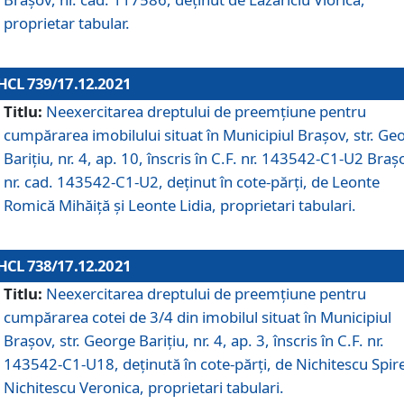
proprietar tabular.
HCL 739/17.12.2021
Titlu:
Neexercitarea dreptului de preemţiune pentru
cumpărarea imobilului situat în Municipiul Braşov, str. Ge
Barițiu, nr. 4, ap. 10, înscris în C.F. nr. 143542-C1-U2 Braș
nr. cad. 143542-C1-U2, deținut în cote-părți, de Leonte
Romică Mihăiță și Leonte Lidia, proprietari tabulari.
HCL 738/17.12.2021
Titlu:
Neexercitarea dreptului de preemţiune pentru
cumpărarea cotei de 3/4 din imobilul situat în Municipiul
Braşov, str. George Barițiu, nr. 4, ap. 3, înscris în C.F. nr.
143542-C1-U18, deținută în cote-părți, de Nichitescu Spire
Nichitescu Veronica, proprietari tabulari.