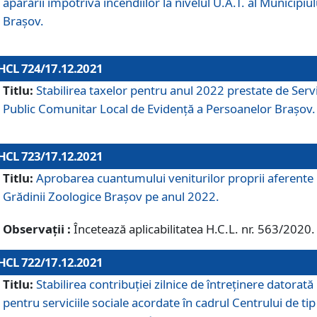
apărării împotriva incendiilor la nivelul U.A.T. al Municipiul
Brașov.
HCL 724/17.12.2021
Titlu:
Stabilirea taxelor pentru anul 2022 prestate de Servi
Public Comunitar Local de Evidență a Persoanelor Braşov.
HCL 723/17.12.2021
Titlu:
Aprobarea cuantumului veniturilor proprii aferente
Grădinii Zoologice Braşov pe anul 2022.
Observații :
Încetează aplicabilitatea H.C.L. nr. 563/2020.
HCL 722/17.12.2021
Titlu:
Stabilirea contribuţiei zilnice de întreținere datorată
pentru serviciile sociale acordate în cadrul Centrului de tip