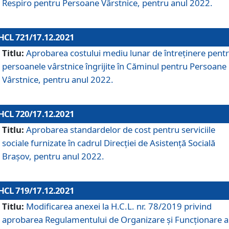
Respiro pentru Persoane Vârstnice, pentru anul 2022.
HCL 721/17.12.2021
Titlu:
Aprobarea costului mediu lunar de întreţinere pent
persoanele vârstnice îngrijite în Căminul pentru Persoane
Vârstnice, pentru anul 2022.
HCL 720/17.12.2021
Titlu:
Aprobarea standardelor de cost pentru serviciile
sociale furnizate în cadrul Direcției de Asistență Socială
Brașov, pentru anul 2022.
HCL 719/17.12.2021
Titlu:
Modificarea anexei la H.C.L. nr. 78/2019 privind
aprobarea Regulamentului de Organizare și Funcționare a