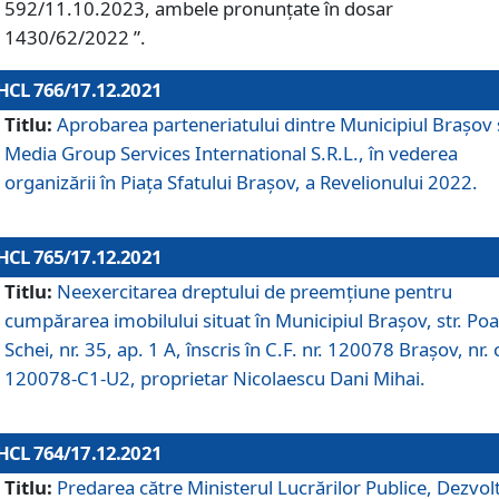
592/11.10.2023, ambele pronunțate în dosar
1430/62/2022 ”.
HCL 766/17.12.2021
Titlu:
Aprobarea parteneriatului dintre Municipiul Brașov 
Media Group Services International S.R.L., în vederea
organizării în Piața Sfatului Brașov, a Revelionului 2022.
HCL 765/17.12.2021
Titlu:
Neexercitarea dreptului de preemţiune pentru
cumpărarea imobilului situat în Municipiul Braşov, str. Poa
Schei, nr. 35, ap. 1 A, înscris în C.F. nr. 120078 Brașov, nr. 
120078-C1-U2, proprietar Nicolaescu Dani Mihai.
HCL 764/17.12.2021
Titlu:
Predarea către Ministerul Lucrărilor Publice, Dezvolt