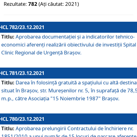
Rezultate:
782
(Ați căutat: 2021)
HCL 782/23.12.2021
Titlu:
Aprobarea documentației și a indicatorilor tehnico-
economici aferenți realizării obiectivului de investiții Spital
Clinic Regional de Urgență Brașov.
HCL 781/23.12.2021
Titlu:
Darea în folosinţă gratuită a spaţiului cu altă destina
situat în Braşov, str. Mureşenilor nr. 5, în suprafaţă de 78,
m.p., către Asociaţia "15 Noiembrie 1987" Braşov.
HCL 780/23.12.2021
Titlu:
Aprobarea prelungirii Contractului de închiriere nr.
1851/2010 a unui număr de 15 locuri de parcare aferente