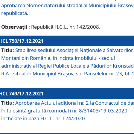
aprobarea Nomenclatorului stradal al Municipiului Braşov
republicată.
Observații :
Republică H.C.L. nr. 142/2008.
HCL 750/17.12.2021
Titlu:
Stabilirea sediului Asociației Naționale a Salvatorilor
Montani din România, în incinta imobilului - sediul
administrativ al Regiei Publice Locale a Pădurilor Kronstad
R.A., situat în Municipiul Braşov, str. Panselelor nr. 23, bl. 
HCL 749/17.12.2021
Titlu:
Aprobarea Actului adițional nr. 2 la Contractul de da
în folosință gratuită (comodat) nr. 8/31403/19.03.2020,
încheiate în baza H.C.L. nr. 124/2020.