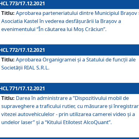
HCL 773/17.12.2021
Titlu:
Aprobarea parteneriatului dintre Municipiul Brașov 
Asociatia Kastel în vederea desfăşurării la Brașov a
evenimentului “În căutarea lui Moș Crăciun”.
HCL 772/17.12.2021
Titlu:
Aprobarea Organigramei şi a Statului de funcţii ale
Societăţii RIAL S.R.L.
HCL 771/17.12.2021
Titlu:
Darea în administrare a ”Dispozitivului mobil de
supraveghere a traficului rutier, cu măsurare și înregistrar
vitezei autovehiculelor - prin utilizarea camerei video și a
undelor laser” și a “Kitului Etilotest AlcoQuant”.