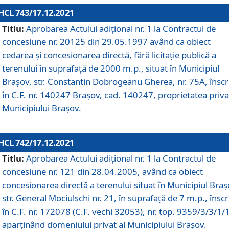
HCL 743/17.12.2021
Titlu:
Aprobarea Actului adiţional nr. 1 la Contractul de
concesiune nr. 20125 din 29.05.1997 având ca obiect
cedarea și concesionarea directă, fără licitație publică a
terenului în suprafață de 2000 m.p., situat în Municipiul
Brașov, str. Constantin Dobrogeanu Gherea, nr. 75A, înscr
în C.F. nr. 140247 Brașov, cad. 140247, proprietatea priva
Municipiului Brașov.
HCL 742/17.12.2021
Titlu:
Aprobarea Actului adiţional nr. 1 la Contractul de
concesiune nr. 121 din 28.04.2005, având ca obiect
concesionarea directă a terenului situat în Municipiul Braș
str. General Mociulschi nr. 21, în suprafață de 7 m.p., înscr
în C.F. nr. 172078 (C.F. vechi 32053), nr. top. 9359/3/3/1/
aparținând domeniului privat al Municipiului Brașov.