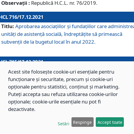
Observații :
Republică H.C.L. nr. 76/2019.
HCL 716/17.12.2021
Titlu:
Aprobarea asociaţiilor şi fundaţiilor care administre
unităţi de asistenţă socială, îndreptăţite să primească
subvenţii de la bugetul local în anul 2022.
HCL 715/17.12.2021
Titlu:
Aprobarea Planului de acţiuni sau lucrări de interes
Acest site folosește cookie-uri esențiale pentru
local pentru anul 2022.
funcționare și securitate, precum și cookie-uri
opționale pentru statistici, conținut și marketing.
Puteți accepta sau refuza utilizarea cookie-urilor
HCL 714/17.12.2021
opționale; cookie-urile esențiale nu pot fi
Titlu:
Modificarea Anexei la H.C.L. nr. 709/2020 privind
dezactivate.
aprobarea Regulamentului de Organizare şi Funcţionare a
Respinge
Accept toate
Direcţiei de Asistenţă Socială Braşov.
Setări