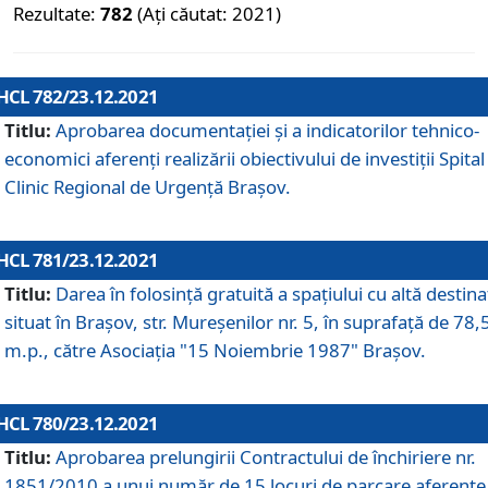
Rezultate:
782
(Ați căutat: 2021)
HCL 782/23.12.2021
Titlu:
Aprobarea documentației și a indicatorilor tehnico-
economici aferenți realizării obiectivului de investiții Spital
Clinic Regional de Urgență Brașov.
HCL 781/23.12.2021
Titlu:
Darea în folosinţă gratuită a spaţiului cu altă destina
situat în Braşov, str. Mureşenilor nr. 5, în suprafaţă de 78,
m.p., către Asociaţia "15 Noiembrie 1987" Braşov.
HCL 780/23.12.2021
Titlu:
Aprobarea prelungirii Contractului de închiriere nr.
1851/2010 a unui număr de 15 locuri de parcare aferente