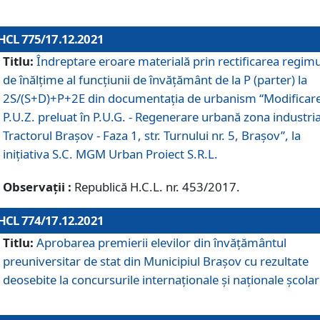
HCL 775/17.12.2021
Titlu:
Îndreptare eroare materială prin rectificarea regimu
de înălţime al funcţiunii de învăţământ de la P (parter) la
2S/(S+D)+P+2E din documentaţia de urbanism “Modificar
P.U.Z. preluat în P.U.G. - Regenerare urbană zona industria
Tractorul Braşov - Faza 1, str. Turnului nr. 5, Braşov”, la
iniţiativa S.C. MGM Urban Proiect S.R.L.
Observații :
Republică H.C.L. nr. 453/2017.
HCL 774/17.12.2021
Titlu:
Aprobarea premierii elevilor din învățământul
preuniversitar de stat din Municipiul Brașov cu rezultate
deosebite la concursurile internaționale și naționale școlar