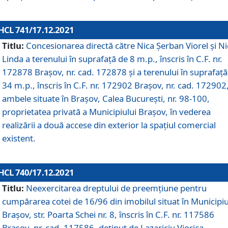
HCL 741/17.12.2021
Titlu:
Concesionarea directă către Nica Șerban Viorel și Ni
Linda a terenului în suprafață de 8 m.p., înscris în C.F. nr.
172878 Brașov, nr. cad. 172878 și a terenului în suprafață
34 m.p., înscris în C.F. nr. 172902 Brașov, nr. cad. 172902
ambele situate în Brașov, Calea București, nr. 98-100,
proprietatea privată a Municipiului Brașov, în vederea
realizării a două accese din exterior la spațiul comercial
existent.
HCL 740/17.12.2021
Titlu:
Neexercitarea dreptului de preemţiune pentru
cumpărarea cotei de 16/96 din imobilul situat în Municipiu
Braşov, str. Poarta Schei nr. 8, înscris în C.F. nr. 117586
Brașov, nr. cad. 117586, deținut de Lazariciu Viorica,