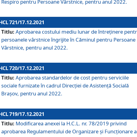
Respiro pentru Persoane Vârstnice, pentru anul 2022.
HCL 721/17.12.2021
Titlu:
Aprobarea costului mediu lunar de întreţinere pent
persoanele vârstnice îngrijite în Căminul pentru Persoane
Vârstnice, pentru anul 2022.
HCL 720/17.12.2021
Titlu:
Aprobarea standardelor de cost pentru serviciile
sociale furnizate în cadrul Direcției de Asistență Socială
Brașov, pentru anul 2022.
HCL 719/17.12.2021
Titlu:
Modificarea anexei la H.C.L. nr. 78/2019 privind
aprobarea Regulamentului de Organizare și Funcționare a