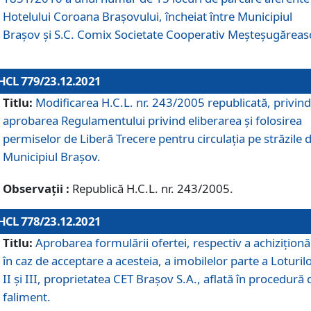
Hotelului Coroana Brașovului, încheiat între Municipiul
Braşov şi S.C. Comix Societate Cooperativ Meșteșugăreas
HCL 779/23.12.2021
Titlu:
Modificarea H.C.L. nr. 243/2005 republicată, privind
aprobarea Regulamentului privind eliberarea şi folosirea
permiselor de Liberă Trecere pentru circulația pe străzile 
Municipiul Braşov.
Observații :
Republică H.C.L. nr. 243/2005.
HCL 778/23.12.2021
Titlu:
Aprobarea formulării ofertei, respectiv a achiziționăr
în caz de acceptare a acesteia, a imobilelor parte a Loturilo
II și III, proprietatea CET Brașov S.A., aflată în procedură 
faliment.