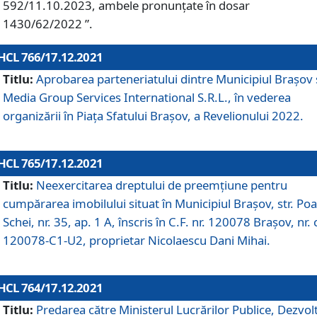
592/11.10.2023, ambele pronunțate în dosar
1430/62/2022 ”.
HCL 766/17.12.2021
Titlu:
Aprobarea parteneriatului dintre Municipiul Brașov 
Media Group Services International S.R.L., în vederea
organizării în Piața Sfatului Brașov, a Revelionului 2022.
HCL 765/17.12.2021
Titlu:
Neexercitarea dreptului de preemţiune pentru
cumpărarea imobilului situat în Municipiul Braşov, str. Poa
Schei, nr. 35, ap. 1 A, înscris în C.F. nr. 120078 Brașov, nr. 
120078-C1-U2, proprietar Nicolaescu Dani Mihai.
HCL 764/17.12.2021
Titlu:
Predarea către Ministerul Lucrărilor Publice, Dezvolt