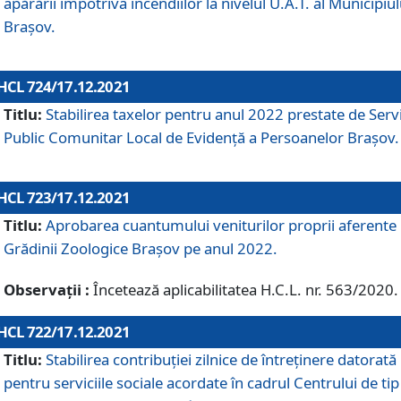
apărării împotriva incendiilor la nivelul U.A.T. al Municipiul
Brașov.
HCL 724/17.12.2021
Titlu:
Stabilirea taxelor pentru anul 2022 prestate de Servi
Public Comunitar Local de Evidență a Persoanelor Braşov.
HCL 723/17.12.2021
Titlu:
Aprobarea cuantumului veniturilor proprii aferente
Grădinii Zoologice Braşov pe anul 2022.
Observații :
Încetează aplicabilitatea H.C.L. nr. 563/2020.
HCL 722/17.12.2021
Titlu:
Stabilirea contribuţiei zilnice de întreținere datorată
pentru serviciile sociale acordate în cadrul Centrului de tip