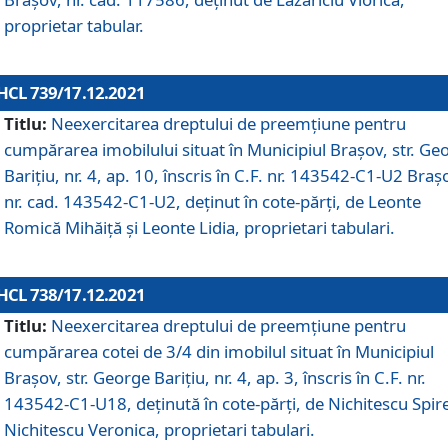
proprietar tabular.
HCL 739/17.12.2021
Titlu:
Neexercitarea dreptului de preemţiune pentru
cumpărarea imobilului situat în Municipiul Braşov, str. Ge
Barițiu, nr. 4, ap. 10, înscris în C.F. nr. 143542-C1-U2 Braș
nr. cad. 143542-C1-U2, deținut în cote-părți, de Leonte
Romică Mihăiță și Leonte Lidia, proprietari tabulari.
HCL 738/17.12.2021
Titlu:
Neexercitarea dreptului de preemţiune pentru
cumpărarea cotei de 3/4 din imobilul situat în Municipiul
Braşov, str. George Barițiu, nr. 4, ap. 3, înscris în C.F. nr.
143542-C1-U18, deținută în cote-părți, de Nichitescu Spire
Nichitescu Veronica, proprietari tabulari.