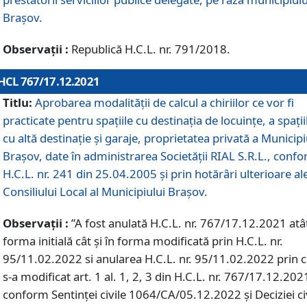
Braşov.
Observații :
Republică H.C.L. nr. 791/2018.
HCL 767/17.12.2021
Titlu:
Aprobarea modalității de calcul a chiriilor ce vor fi
practicate pentru spaţiile cu destinaţia de locuinţe, a spaţii
cu altă destinaţie şi garaje, proprietatea privată a Municipi
Braşov, date în administrarea Societăţii RIAL S.R.L., conf
H.C.L. nr. 241 din 25.04.2005 și prin hotărâri ulterioare al
Consiliului Local al Municipiului Braşov.
Observații :
”A fost anulată H.C.L. nr. 767/17.12.2021 atât
forma initială cât și în forma modificată prin H.C.L. nr.
95/11.02.2022 si anularea H.C.L. nr. 95/11.02.2022 prin 
s-a modificat art. 1 al. 1, 2, 3 din H.C.L. nr. 767/17.12.202
conform Sentinței civile 1064/CA/05.12.2022 și Deciziei ci