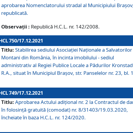
aprobarea Nomenclatorului stradal al Municipiului Braşov
republicată.
Observații :
Republică H.C.L. nr. 142/2008.
HCL 750/17.12.2021
Titlu:
Stabilirea sediului Asociației Naționale a Salvatorilor
Montani din România, în incinta imobilului - sediul
administrativ al Regiei Publice Locale a Pădurilor Kronstad
R.A., situat în Municipiul Braşov, str. Panselelor nr. 23, bl. 
HCL 749/17.12.2021
Titlu:
Aprobarea Actului adițional nr. 2 la Contractul de da
în folosință gratuită (comodat) nr. 8/31403/19.03.2020,
încheiate în baza H.C.L. nr. 124/2020.