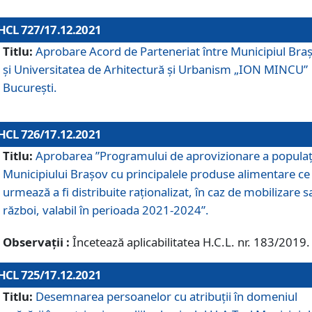
HCL 727/17.12.2021
Titlu:
Aprobare Acord de Parteneriat între Municipiul Bra
și Universitatea de Arhitectură și Urbanism „ION MINCU”
București.
HCL 726/17.12.2021
Titlu:
Aprobarea ”Programului de aprovizionare a populaț
Municipiului Braşov cu principalele produse alimentare ce
urmează a fi distribuite raționalizat, în caz de mobilizare s
război, valabil în perioada 2021-2024”.
Observații :
Încetează aplicabilitatea H.C.L. nr. 183/2019.
HCL 725/17.12.2021
Titlu:
Desemnarea persoanelor cu atribuții în domeniul