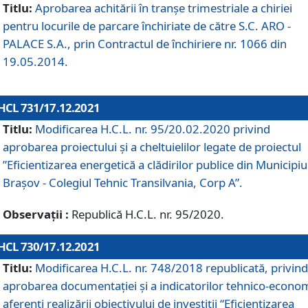
Titlu:
Aprobarea achitării în tranșe trimestriale a chiriei
pentru locurile de parcare închiriate de către S.C. ARO -
PALACE S.A., prin Contractul de închiriere nr. 1066 din
19.05.2014.
HCL 731/17.12.2021
Titlu:
Modificarea H.C.L. nr. 95/20.02.2020 privind
aprobarea proiectului și a cheltuielilor legate de proiectul
”Eficientizarea energetică a clădirilor publice din Municipiu
Brașov - Colegiul Tehnic Transilvania, Corp A”.
Observații :
Republică H.C.L. nr. 95/2020.
HCL 730/17.12.2021
Titlu:
Modificarea H.C.L. nr. 748/2018 republicată, privind
aprobarea documentației și a indicatorilor tehnico-econom
aferenți realizării obiectivului de investiții “Eficientizarea