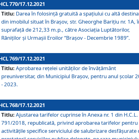
HCL 770/17.12.2021
Titlu:
Darea în folosinţă gratuită a spaţiului cu altă destina
din imobilul situat în Braşov, str. Gheorghe Bariţiu nr. 1A, î
suprafaţă de 212,33 m.p., către Asociaţia Luptătorilor,
Răniţilor şi Urmaşii Eroilor “Braşov - Decembrie 1989”.
HCL 769/17.12.2021
Titlu:
Aprobarea reţelei unităţilor de învăţământ
preuniversitar, din Municipiul Braşov, pentru anul şcolar 
- 2023.
HCL 768/17.12.2021
Titlu:
Ajustarea tarifelor cuprinse în Anexa nr. 1 din H.C.L. 
791/2018, republicată, privind aprobarea tarifelor pentru
activităţile specifice serviciului de salubrizare desfăşurate
prestatorii serviciilor publice delegate, pe raza municipiulu