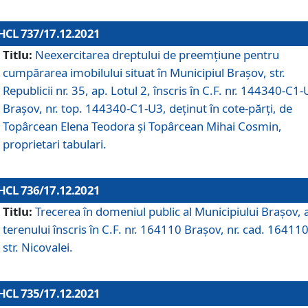
HCL 737/17.12.2021
Titlu:
Neexercitarea dreptului de preemţiune pentru
cumpărarea imobilului situat în Municipiul Braşov, str.
Republicii nr. 35, ap. Lotul 2, înscris în C.F. nr. 144340-C1
Brașov, nr. top. 144340-C1-U3, deținut în cote-părți, de
Topârcean Elena Teodora și Topârcean Mihai Cosmin,
proprietari tabulari.
HCL 736/17.12.2021
Titlu:
Trecerea în domeniul public al Municipiului Braşov, 
terenului înscris în C.F. nr. 164110 Brașov, nr. cad. 164110
str. Nicovalei.
HCL 735/17.12.2021