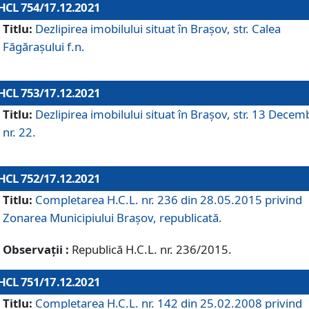
HCL 754/17.12.2021
Titlu:
Dezlipirea imobilului situat în Brașov, str. Calea
Făgărașului f.n.
HCL 753/17.12.2021
Titlu:
Dezlipirea imobilului situat în Brașov, str. 13 Decem
nr. 22.
HCL 752/17.12.2021
Titlu:
Completarea H.C.L. nr. 236 din 28.05.2015 privind
Zonarea Municipiului Braşov, republicată.
Observații :
Republică H.C.L. nr. 236/2015.
HCL 751/17.12.2021
Titlu:
Completarea H.C.L. nr. 142 din 25.02.2008 privind