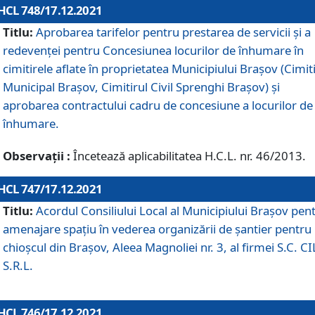
HCL 748/17.12.2021
Titlu:
Aprobarea tarifelor pentru prestarea de servicii şi a
redevenţei pentru Concesiunea locurilor de înhumare în
cimitirele aflate în proprietatea Municipiului Braşov (Cimit
Municipal Braşov, Cimitirul Civil Sprenghi Braşov) şi
aprobarea contractului cadru de concesiune a locurilor de
înhumare.
Observații :
Încetează aplicabilitatea H.C.L. nr. 46/2013.
HCL 747/17.12.2021
Titlu:
Acordul Consiliului Local al Municipiului Braşov pen
amenajare spațiu în vederea organizării de șantier pentru
chioșcul din Brașov, Aleea Magnoliei nr. 3, al firmei S.C. C
S.R.L.
HCL 746/17.12.2021