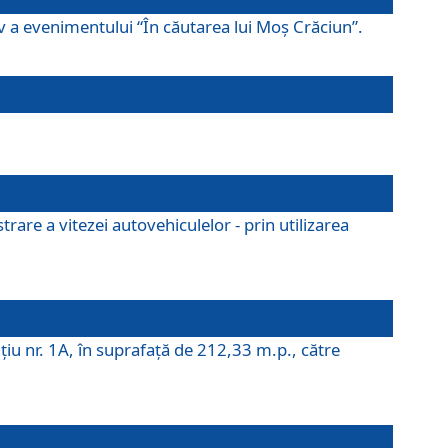
ov a evenimentului “În căutarea lui Moș Crăciun”.
rare a vitezei autovehiculelor - prin utilizarea
iţiu nr. 1A, în suprafaţă de 212,33 m.p., către