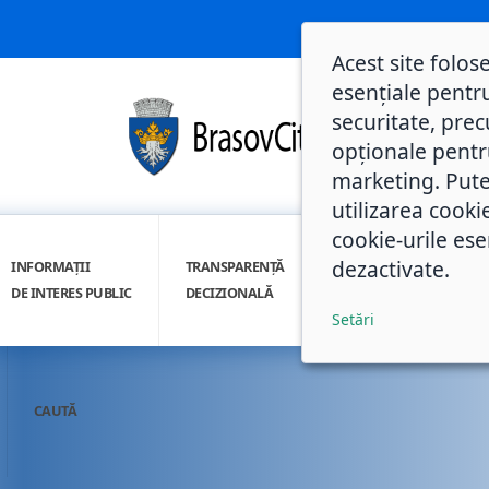
Acest site folos
esențiale pentru
securitate, prec
opționale pentru 
marketing. Pute
utilizarea cooki
cookie-urile ese
dezactivate.
INFORMAȚII
TRANSPARENȚĂ
INTEGRITATE
DE INTERES PUBLIC
DECIZIONALĂ
INSTITUȚIONALĂ
Setări
CAUTĂ