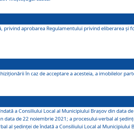
, privind aprobarea Regulamentului privind eliberarea şi fo
iziționării în caz de acceptare a acesteia, a imobilelor parte 
îndată a Consiliului Local al Municipiului Braşov din data d
din data de 22 noiembrie 2021; a procesului-verbal al şedinţe
bal al şedinţei de îndată a Consiliului Local al Municipiulu