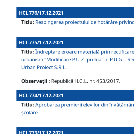
HCL 776/17.12.2021
Titlu:
Respingerea proiectului de hotărâre privind
HCL 775/17.12.2021
Titlu:
Îndreptare eroare materială prin rectificar
urbanism “Modificare P.U.Z. preluat în P.U.G. - Re
Urban Proiect S.R.L.
Observații :
Republică H.C.L. nr. 453/2017.
HCL 774/17.12.2021
Titlu:
Aprobarea premierii elevilor din învățământ
școlare.
HCL 773/17.12.2021