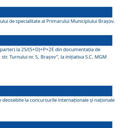
lui de specialitate al Primarului Municipiului Braşov.
P (parter) la 2S/(S+D)+P+2E din documentaţia de
tr. Turnului nr. 5, Braşov”, la iniţiativa S.C. MGM
 deosebite la concursurile internaționale și naționale