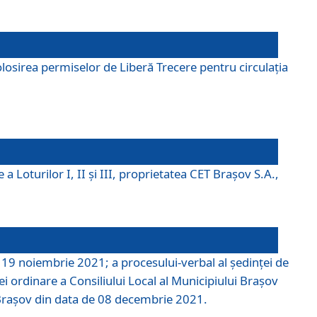
losirea permiselor de Liberă Trecere pentru circulația
a Loturilor I, II și III, proprietatea CET Brașov S.A.,
e 19 noiembrie 2021; a procesului-verbal al şedinţei de
i ordinare a Consiliului Local al Municipiului Braşov
i Braşov din data de 08 decembrie 2021.