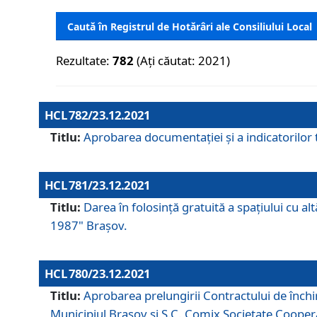
Caută în Registrul de Hotărâri ale Consiliului Local
Rezultate:
782
(Ați căutat: 2021)
HCL 782/23.12.2021
Titlu:
Aprobarea documentației și a indicatorilor t
HCL 781/23.12.2021
Titlu:
Darea în folosinţă gratuită a spaţiului cu al
1987" Braşov.
HCL 780/23.12.2021
Titlu:
Aprobarea prelungirii Contractului de închi
Municipiul Braşov şi S.C. Comix Societate Coope