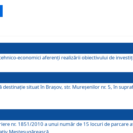
ehnico-economici aferenți realizării obiectivului de investiț
tă destinaţie situat în Braşov, str. Mureşenilor nr. 5, în su
riere nr. 1851/2010 a unui număr de 15 locuri de parcare a
rativ Meșteșugărească.