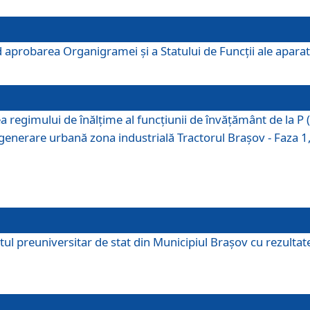
 aprobarea Organigramei şi a Statului de Funcţii ale aparatu
ea regimului de înălţime al funcţiunii de învăţământ de la 
generare urbană zona industrială Tractorul Braşov - Faza 1, s
ul preuniversitar de stat din Municipiul Brașov cu rezultate