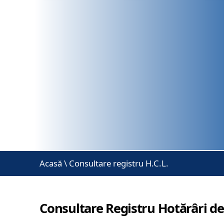
Acasă
\
Consultare registru H.C.L.
Consultare Registru Hotărâri de