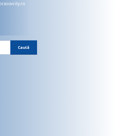
brasovcity.ro
Caută