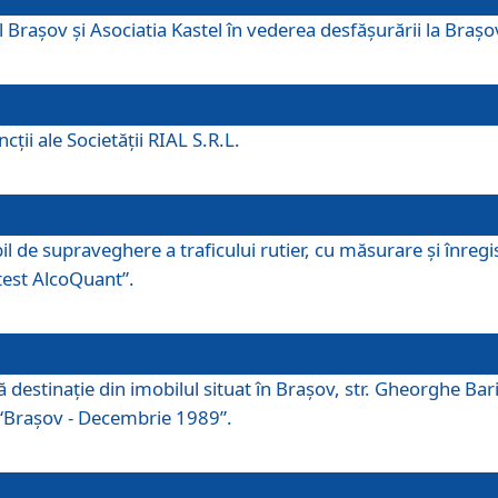
 Brașov și Asociatia Kastel în vederea desfăşurării la Braș
ţii ale Societăţii RIAL S.R.L.
 de supraveghere a traficului rutier, cu măsurare și înregist
otest AlcoQuant”.
tă destinaţie din imobilul situat în Braşov, str. Gheorghe Bar
or “Braşov - Decembrie 1989”.