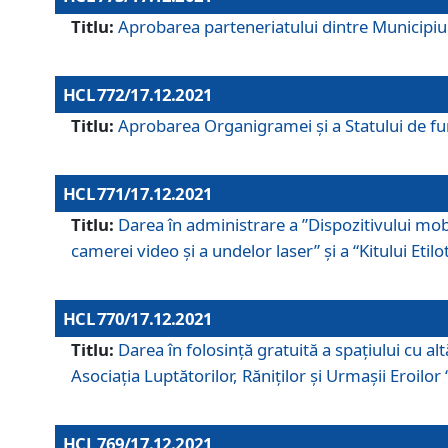
Titlu:
Aprobarea parteneriatului dintre Municipiul
HCL 772/17.12.2021
Titlu:
Aprobarea Organigramei şi a Statului de func
HCL 771/17.12.2021
Titlu:
Darea în administrare a ”Dispozitivului mobil
camerei video și a undelor laser” și a “Kitului Etil
HCL 770/17.12.2021
Titlu:
Darea în folosinţă gratuită a spaţiului cu al
Asociaţia Luptătorilor, Răniţilor şi Urmaşii Eroil
HCL 769/17.12.2021