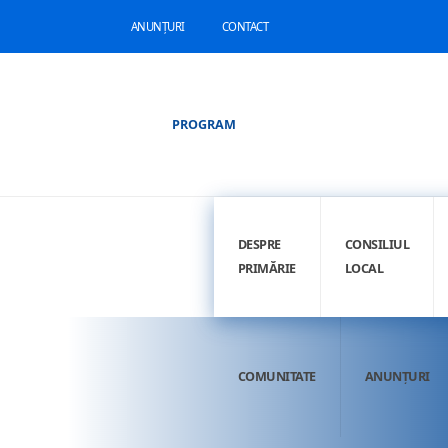
ANUNȚURI
CONTACT
PROGRAM
DESPRE
CONSILIUL
PRIMĂRIE
LOCAL
COMUNITATE
ANUNȚURI