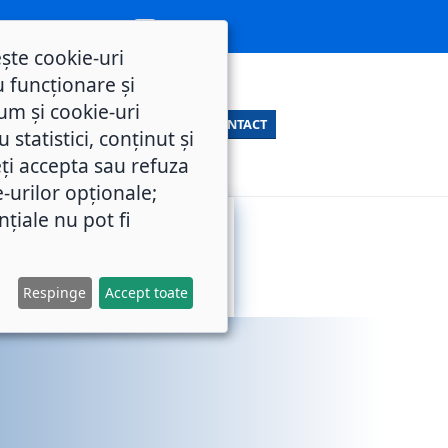
ește cookie-uri
 funcționare și
um și cookie-uri
CONTACT
statistici, conținut și
ți accepta sau refuza
e-urilor opționale;
nțiale nu pot fi
SERVICII
M.O.L.
PUBLICE
Respinge
Accept toate