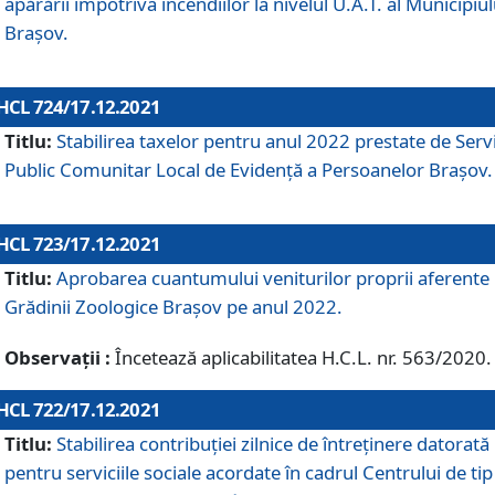
apărării împotriva incendiilor la nivelul U.A.T. al Municipiul
Brașov.
HCL 724/17.12.2021
Titlu:
Stabilirea taxelor pentru anul 2022 prestate de Servi
Public Comunitar Local de Evidență a Persoanelor Braşov.
HCL 723/17.12.2021
Titlu:
Aprobarea cuantumului veniturilor proprii aferente
Grădinii Zoologice Braşov pe anul 2022.
Observații :
Încetează aplicabilitatea H.C.L. nr. 563/2020.
HCL 722/17.12.2021
Titlu:
Stabilirea contribuţiei zilnice de întreținere datorată
pentru serviciile sociale acordate în cadrul Centrului de tip