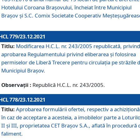
Hotelului Coroana Brașovului, încheiat între Municipiul
Braşov şi S.C. Comix Societate Cooperativ Meșteșugăreas
HCL 779/23.12.2021
Titlu:
Modificarea H.C.L. nr. 243/2005 republicată, privind
aprobarea Regulamentului privind eliberarea şi folosirea
permiselor de Liberă Trecere pentru circulația pe străzile 
Municipiul Braşov.
Observații :
Republică H.C.L. nr. 243/2005.
HCL 778/23.12.2021
Titlu:
Aprobarea formulării ofertei, respectiv a achiziționăr
în caz de acceptare a acesteia, a imobilelor parte a Loturilo
II și III, proprietatea CET Brașov S.A., aflată în procedură 
faliment.