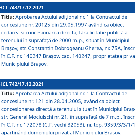
HCL 743/17.12.2021
Titlu:
Aprobarea Actului adiţional nr. 1 la Contractul de
concesiune nr. 20125 din 29.05.1997 având ca obiect
cedarea și concesionarea directă, fără licitație publică a
terenului în suprafață de 2000 m.p., situat în Municipiul
Brașov, str. Constantin Dobrogeanu Gherea, nr. 75A, înscr
în C.F. nr. 140247 Brașov, cad. 140247, proprietatea priva
Municipiului Brașov.
HCL 742/17.12.2021
Titlu:
Aprobarea Actului adiţional nr. 1 la Contractul de
concesiune nr. 121 din 28.04.2005, având ca obiect
concesionarea directă a terenului situat în Municipiul Braș
str. General Mociulschi nr. 21, în suprafață de 7 m.p., înscr
în C.F. nr. 172078 (C.F. vechi 32053), nr. top. 9359/3/3/1/
aparținând domeniului privat al Municipiului Brașov.