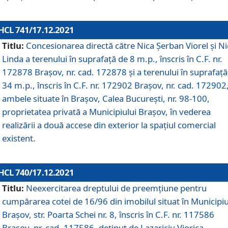
HCL 741/17.12.2021
Titlu:
Concesionarea directă către Nica Șerban Viorel și Ni
Linda a terenului în suprafață de 8 m.p., înscris în C.F. nr.
172878 Brașov, nr. cad. 172878 și a terenului în suprafață
34 m.p., înscris în C.F. nr. 172902 Brașov, nr. cad. 172902
ambele situate în Brașov, Calea București, nr. 98-100,
proprietatea privată a Municipiului Brașov, în vederea
realizării a două accese din exterior la spațiul comercial
existent.
HCL 740/17.12.2021
Titlu:
Neexercitarea dreptului de preemţiune pentru
cumpărarea cotei de 16/96 din imobilul situat în Municipiu
Braşov, str. Poarta Schei nr. 8, înscris în C.F. nr. 117586
Brașov, nr. cad. 117586, deținut de Lazariciu Viorica,