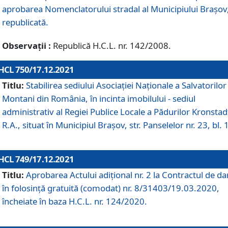
aprobarea Nomenclatorului stradal al Municipiului Braşov
republicată.
Observații :
Republică H.C.L. nr. 142/2008.
HCL 750/17.12.2021
Titlu:
Stabilirea sediului Asociației Naționale a Salvatorilor
Montani din România, în incinta imobilului - sediul
administrativ al Regiei Publice Locale a Pădurilor Kronstad
R.A., situat în Municipiul Braşov, str. Panselelor nr. 23, bl. 
HCL 749/17.12.2021
Titlu:
Aprobarea Actului adițional nr. 2 la Contractul de da
în folosință gratuită (comodat) nr. 8/31403/19.03.2020,
încheiate în baza H.C.L. nr. 124/2020.