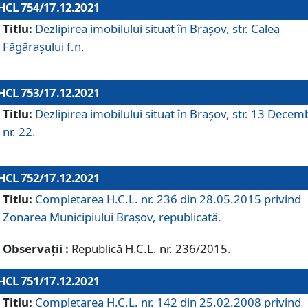
HCL 754/17.12.2021
Titlu:
Dezlipirea imobilului situat în Brașov, str. Calea
Făgărașului f.n.
HCL 753/17.12.2021
Titlu:
Dezlipirea imobilului situat în Brașov, str. 13 Decem
nr. 22.
HCL 752/17.12.2021
Titlu:
Completarea H.C.L. nr. 236 din 28.05.2015 privind
Zonarea Municipiului Braşov, republicată.
Observații :
Republică H.C.L. nr. 236/2015.
HCL 751/17.12.2021
Titlu:
Completarea H.C.L. nr. 142 din 25.02.2008 privind