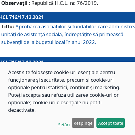
Observații :
Republică H.C.L. nr. 76/2019.
HCL 716/17.12.2021
Titlu:
Aprobarea asociaţiilor şi fundaţiilor care administre
unităţi de asistenţă socială, îndreptăţite să primească
subvenţii de la bugetul local în anul 2022.
HCL 715/17.12.2021
Titlu:
Aprobarea Planului de acţiuni sau lucrări de interes
Acest site folosește cookie-uri esențiale pentru
local pentru anul 2022.
funcționare și securitate, precum și cookie-uri
opționale pentru statistici, conținut și marketing.
Puteți accepta sau refuza utilizarea cookie-urilor
HCL 714/17.12.2021
opționale; cookie-urile esențiale nu pot fi
Titlu:
Modificarea Anexei la H.C.L. nr. 709/2020 privind
dezactivate.
aprobarea Regulamentului de Organizare şi Funcţionare a
Respinge
Accept toate
Direcţiei de Asistenţă Socială Braşov.
Setări