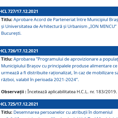
HCL 727/17.12.2021
Titlu:
Aprobare Acord de Parteneriat între Municipiul Bra
și Universitatea de Arhitectură și Urbanism „ION MINCU”
București.
HCL 726/17.12.2021
Titlu:
Aprobarea ”Programului de aprovizionare a populaț
Municipiului Braşov cu principalele produse alimentare ce
urmează a fi distribuite raționalizat, în caz de mobilizare s
război, valabil în perioada 2021-2024”.
Observații :
Încetează aplicabilitatea H.C.L. nr. 183/2019.
HCL 725/17.12.2021
Titlu:
Desemnarea persoanelor cu atribuții în domeniul