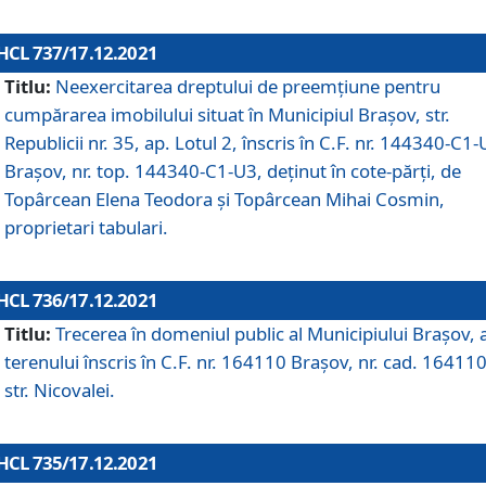
HCL 737/17.12.2021
Titlu:
Neexercitarea dreptului de preemţiune pentru
cumpărarea imobilului situat în Municipiul Braşov, str.
Republicii nr. 35, ap. Lotul 2, înscris în C.F. nr. 144340-C1
Brașov, nr. top. 144340-C1-U3, deținut în cote-părți, de
Topârcean Elena Teodora și Topârcean Mihai Cosmin,
proprietari tabulari.
HCL 736/17.12.2021
Titlu:
Trecerea în domeniul public al Municipiului Braşov, 
terenului înscris în C.F. nr. 164110 Brașov, nr. cad. 164110
str. Nicovalei.
HCL 735/17.12.2021