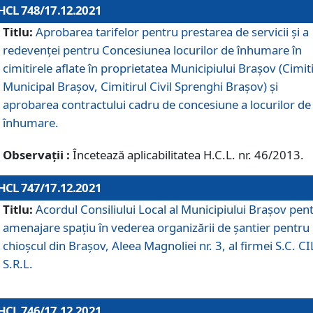
HCL 748/17.12.2021
Titlu:
Aprobarea tarifelor pentru prestarea de servicii şi a
redevenţei pentru Concesiunea locurilor de înhumare în
cimitirele aflate în proprietatea Municipiului Braşov (Cimit
Municipal Braşov, Cimitirul Civil Sprenghi Braşov) şi
aprobarea contractului cadru de concesiune a locurilor de
înhumare.
Observații :
Încetează aplicabilitatea H.C.L. nr. 46/2013.
HCL 747/17.12.2021
Titlu:
Acordul Consiliului Local al Municipiului Braşov pen
amenajare spațiu în vederea organizării de șantier pentru
chioșcul din Brașov, Aleea Magnoliei nr. 3, al firmei S.C. C
S.R.L.
HCL 746/17.12.2021