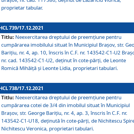
proprietar tabular.
HCL 739/17.12.2021
Titlu:
Neexercitarea dreptului de preemţiune pentru
cumpărarea imobilului situat în Municipiul Braşov, str. Ge
Barițiu, nr. 4, ap. 10, înscris în C.F. nr. 143542-C1-U2 Braș
nr. cad. 143542-C1-U2, deținut în cote-părți, de Leonte
Romică Mihăiță și Leonte Lidia, proprietari tabulari.
HCL 738/17.12.2021
Titlu:
Neexercitarea dreptului de preemţiune pentru
cumpărarea cotei de 3/4 din imobilul situat în Municipiul
Braşov, str. George Barițiu, nr. 4, ap. 3, înscris în C.F. nr.
143542-C1-U18, deținută în cote-părți, de Nichitescu Spire
Nichitescu Veronica, proprietari tabulari.