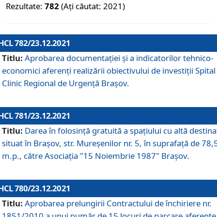
Rezultate:
782
(Ați căutat: 2021)
HCL 782/23.12.2021
Titlu:
Aprobarea documentației și a indicatorilor tehnico-
economici aferenți realizării obiectivului de investiții Spital
Clinic Regional de Urgență Brașov.
HCL 781/23.12.2021
Titlu:
Darea în folosinţă gratuită a spaţiului cu altă destina
situat în Braşov, str. Mureşenilor nr. 5, în suprafaţă de 78,
m.p., către Asociaţia "15 Noiembrie 1987" Braşov.
HCL 780/23.12.2021
Titlu:
Aprobarea prelungirii Contractului de închiriere nr.
1851/2010 a unui număr de 15 locuri de parcare aferente