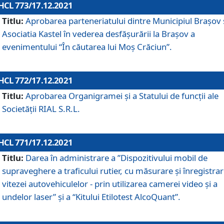
HCL 773/17.12.2021
Titlu:
Aprobarea parteneriatului dintre Municipiul Brașov 
Asociatia Kastel în vederea desfăşurării la Brașov a
evenimentului “În căutarea lui Moș Crăciun”.
HCL 772/17.12.2021
Titlu:
Aprobarea Organigramei şi a Statului de funcţii ale
Societăţii RIAL S.R.L.
HCL 771/17.12.2021
Titlu:
Darea în administrare a ”Dispozitivului mobil de
supraveghere a traficului rutier, cu măsurare și înregistrar
vitezei autovehiculelor - prin utilizarea camerei video și a
undelor laser” și a “Kitului Etilotest AlcoQuant”.