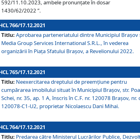
592/11.10.2023, ambele pronunțate în dosar
1430/62/2022 ”.
HCL 766/17.12.2021
Titlu:
Aprobarea parteneriatului dintre Municipiul Brașov 
Media Group Services International S.R.L., în vederea
organizării în Piața Sfatului Brașov, a Revelionului 2022.
HCL 765/17.12.2021
Titlu:
Neexercitarea dreptului de preemţiune pentru
cumpărarea imobilului situat în Municipiul Braşov, str. Poa
Schei, nr. 35, ap. 1 A, înscris în C.F. nr. 120078 Brașov, nr. 
120078-C1-U2, proprietar Nicolaescu Dani Mihai.
HCL 764/17.12.2021
Titlu:
Predarea către Ministerul Lucrărilor Publice, Dezvolt