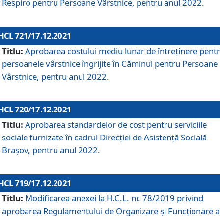
Respiro pentru Persoane Vârstnice, pentru anul 2022.
HCL 721/17.12.2021
Titlu:
Aprobarea costului mediu lunar de întreţinere pent
persoanele vârstnice îngrijite în Căminul pentru Persoane
Vârstnice, pentru anul 2022.
HCL 720/17.12.2021
Titlu:
Aprobarea standardelor de cost pentru serviciile
sociale furnizate în cadrul Direcției de Asistență Socială
Brașov, pentru anul 2022.
HCL 719/17.12.2021
Titlu:
Modificarea anexei la H.C.L. nr. 78/2019 privind
aprobarea Regulamentului de Organizare și Funcționare a