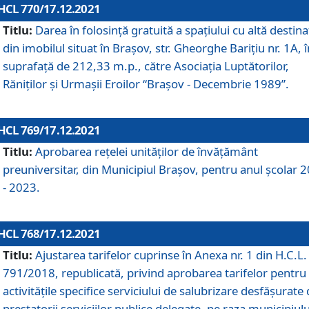
HCL 770/17.12.2021
Titlu:
Darea în folosinţă gratuită a spaţiului cu altă destina
din imobilul situat în Braşov, str. Gheorghe Bariţiu nr. 1A, î
suprafaţă de 212,33 m.p., către Asociaţia Luptătorilor,
Răniţilor şi Urmaşii Eroilor “Braşov - Decembrie 1989”.
HCL 769/17.12.2021
Titlu:
Aprobarea reţelei unităţilor de învăţământ
preuniversitar, din Municipiul Braşov, pentru anul şcolar 
- 2023.
HCL 768/17.12.2021
Titlu:
Ajustarea tarifelor cuprinse în Anexa nr. 1 din H.C.L. 
791/2018, republicată, privind aprobarea tarifelor pentru
activităţile specifice serviciului de salubrizare desfăşurate
prestatorii serviciilor publice delegate, pe raza municipiulu