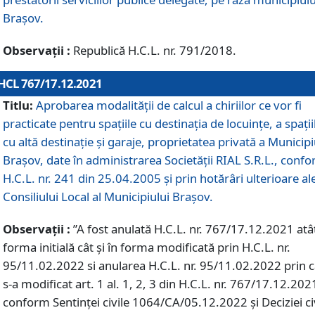
Braşov.
Observații :
Republică H.C.L. nr. 791/2018.
HCL 767/17.12.2021
Titlu:
Aprobarea modalității de calcul a chiriilor ce vor fi
practicate pentru spaţiile cu destinaţia de locuinţe, a spaţii
cu altă destinaţie şi garaje, proprietatea privată a Municipi
Braşov, date în administrarea Societăţii RIAL S.R.L., conf
H.C.L. nr. 241 din 25.04.2005 și prin hotărâri ulterioare al
Consiliului Local al Municipiului Braşov.
Observații :
”A fost anulată H.C.L. nr. 767/17.12.2021 atât
forma initială cât și în forma modificată prin H.C.L. nr.
95/11.02.2022 si anularea H.C.L. nr. 95/11.02.2022 prin 
s-a modificat art. 1 al. 1, 2, 3 din H.C.L. nr. 767/17.12.202
conform Sentinței civile 1064/CA/05.12.2022 și Deciziei ci