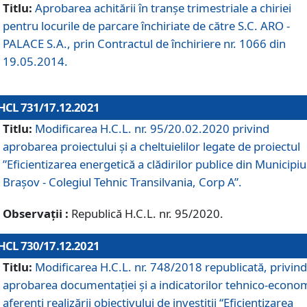
Titlu:
Aprobarea achitării în tranșe trimestriale a chiriei
pentru locurile de parcare închiriate de către S.C. ARO -
PALACE S.A., prin Contractul de închiriere nr. 1066 din
19.05.2014.
HCL 731/17.12.2021
Titlu:
Modificarea H.C.L. nr. 95/20.02.2020 privind
aprobarea proiectului și a cheltuielilor legate de proiectul
”Eficientizarea energetică a clădirilor publice din Municipiu
Brașov - Colegiul Tehnic Transilvania, Corp A”.
Observații :
Republică H.C.L. nr. 95/2020.
HCL 730/17.12.2021
Titlu:
Modificarea H.C.L. nr. 748/2018 republicată, privind
aprobarea documentației și a indicatorilor tehnico-econom
aferenți realizării obiectivului de investiții “Eficientizarea