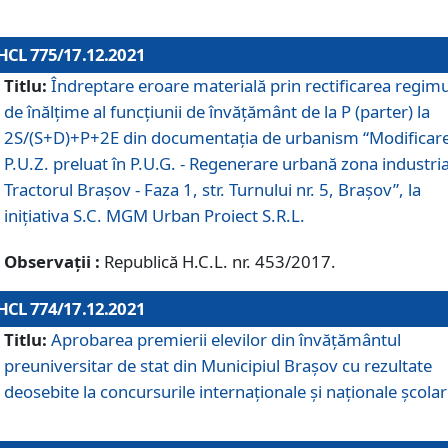
HCL 775/17.12.2021
Titlu:
Îndreptare eroare materială prin rectificarea regimu
de înălţime al funcţiunii de învăţământ de la P (parter) la
2S/(S+D)+P+2E din documentaţia de urbanism “Modificar
P.U.Z. preluat în P.U.G. - Regenerare urbană zona industria
Tractorul Braşov - Faza 1, str. Turnului nr. 5, Braşov”, la
iniţiativa S.C. MGM Urban Proiect S.R.L.
Observații :
Republică H.C.L. nr. 453/2017.
HCL 774/17.12.2021
Titlu:
Aprobarea premierii elevilor din învățământul
preuniversitar de stat din Municipiul Brașov cu rezultate
deosebite la concursurile internaționale și naționale școlar