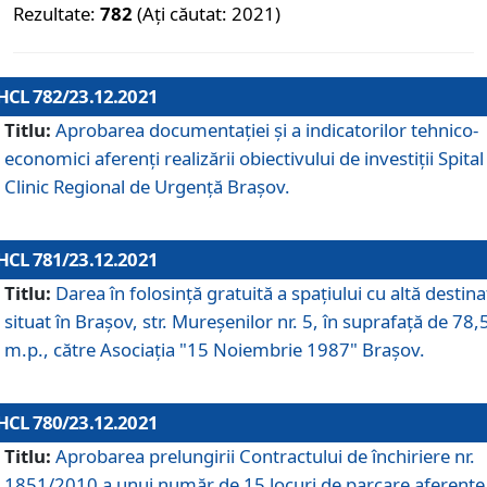
Rezultate:
782
(Ați căutat: 2021)
HCL 782/23.12.2021
Titlu:
Aprobarea documentației și a indicatorilor tehnico-
economici aferenți realizării obiectivului de investiții Spital
Clinic Regional de Urgență Brașov.
HCL 781/23.12.2021
Titlu:
Darea în folosinţă gratuită a spaţiului cu altă destina
situat în Braşov, str. Mureşenilor nr. 5, în suprafaţă de 78,
m.p., către Asociaţia "15 Noiembrie 1987" Braşov.
HCL 780/23.12.2021
Titlu:
Aprobarea prelungirii Contractului de închiriere nr.
1851/2010 a unui număr de 15 locuri de parcare aferente