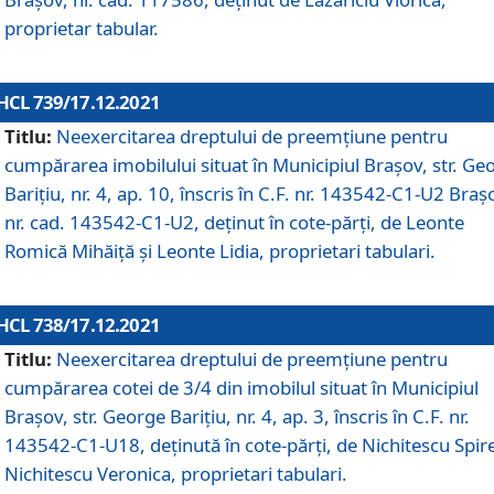
proprietar tabular.
HCL 739/17.12.2021
Titlu:
Neexercitarea dreptului de preemţiune pentru
cumpărarea imobilului situat în Municipiul Braşov, str. Ge
Barițiu, nr. 4, ap. 10, înscris în C.F. nr. 143542-C1-U2 Braș
nr. cad. 143542-C1-U2, deținut în cote-părți, de Leonte
Romică Mihăiță și Leonte Lidia, proprietari tabulari.
HCL 738/17.12.2021
Titlu:
Neexercitarea dreptului de preemţiune pentru
cumpărarea cotei de 3/4 din imobilul situat în Municipiul
Braşov, str. George Barițiu, nr. 4, ap. 3, înscris în C.F. nr.
143542-C1-U18, deținută în cote-părți, de Nichitescu Spire
Nichitescu Veronica, proprietari tabulari.