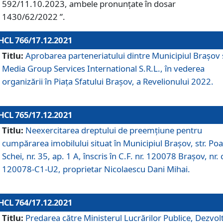
592/11.10.2023, ambele pronunțate în dosar
1430/62/2022 ”.
HCL 766/17.12.2021
Titlu:
Aprobarea parteneriatului dintre Municipiul Brașov 
Media Group Services International S.R.L., în vederea
organizării în Piața Sfatului Brașov, a Revelionului 2022.
HCL 765/17.12.2021
Titlu:
Neexercitarea dreptului de preemţiune pentru
cumpărarea imobilului situat în Municipiul Braşov, str. Poa
Schei, nr. 35, ap. 1 A, înscris în C.F. nr. 120078 Brașov, nr. 
120078-C1-U2, proprietar Nicolaescu Dani Mihai.
HCL 764/17.12.2021
Titlu:
Predarea către Ministerul Lucrărilor Publice, Dezvolt