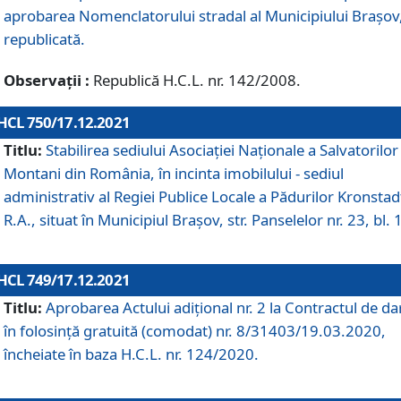
aprobarea Nomenclatorului stradal al Municipiului Braşov
republicată.
Observații :
Republică H.C.L. nr. 142/2008.
HCL 750/17.12.2021
Titlu:
Stabilirea sediului Asociației Naționale a Salvatorilor
Montani din România, în incinta imobilului - sediul
administrativ al Regiei Publice Locale a Pădurilor Kronstad
R.A., situat în Municipiul Braşov, str. Panselelor nr. 23, bl. 
HCL 749/17.12.2021
Titlu:
Aprobarea Actului adițional nr. 2 la Contractul de da
în folosință gratuită (comodat) nr. 8/31403/19.03.2020,
încheiate în baza H.C.L. nr. 124/2020.