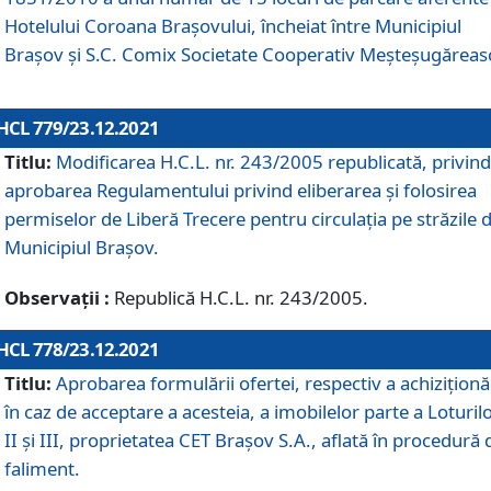
Hotelului Coroana Brașovului, încheiat între Municipiul
Braşov şi S.C. Comix Societate Cooperativ Meșteșugăreas
HCL 779/23.12.2021
Titlu:
Modificarea H.C.L. nr. 243/2005 republicată, privind
aprobarea Regulamentului privind eliberarea şi folosirea
permiselor de Liberă Trecere pentru circulația pe străzile 
Municipiul Braşov.
Observații :
Republică H.C.L. nr. 243/2005.
HCL 778/23.12.2021
Titlu:
Aprobarea formulării ofertei, respectiv a achiziționăr
în caz de acceptare a acesteia, a imobilelor parte a Loturilo
II și III, proprietatea CET Brașov S.A., aflată în procedură 
faliment.