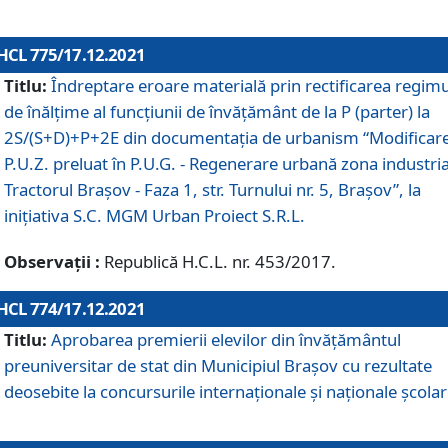
HCL 775/17.12.2021
Titlu:
Îndreptare eroare materială prin rectificarea regimu
de înălţime al funcţiunii de învăţământ de la P (parter) la
2S/(S+D)+P+2E din documentaţia de urbanism “Modificar
P.U.Z. preluat în P.U.G. - Regenerare urbană zona industria
Tractorul Braşov - Faza 1, str. Turnului nr. 5, Braşov”, la
iniţiativa S.C. MGM Urban Proiect S.R.L.
Observații :
Republică H.C.L. nr. 453/2017.
HCL 774/17.12.2021
Titlu:
Aprobarea premierii elevilor din învățământul
preuniversitar de stat din Municipiul Brașov cu rezultate
deosebite la concursurile internaționale și naționale școlar