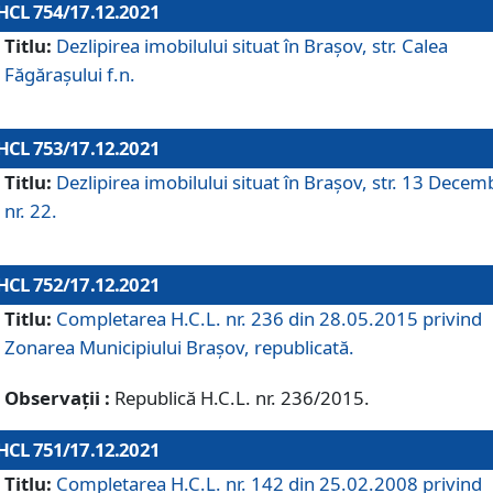
HCL 754/17.12.2021
Titlu:
Dezlipirea imobilului situat în Brașov, str. Calea
Făgărașului f.n.
HCL 753/17.12.2021
Titlu:
Dezlipirea imobilului situat în Brașov, str. 13 Decem
nr. 22.
HCL 752/17.12.2021
Titlu:
Completarea H.C.L. nr. 236 din 28.05.2015 privind
Zonarea Municipiului Braşov, republicată.
Observații :
Republică H.C.L. nr. 236/2015.
HCL 751/17.12.2021
Titlu:
Completarea H.C.L. nr. 142 din 25.02.2008 privind