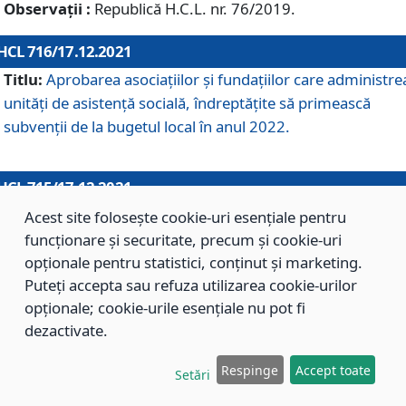
Observații :
Republică H.C.L. nr. 76/2019.
HCL 716/17.12.2021
Titlu:
Aprobarea asociaţiilor şi fundaţiilor care administre
unităţi de asistenţă socială, îndreptăţite să primească
subvenţii de la bugetul local în anul 2022.
HCL 715/17.12.2021
Titlu:
Aprobarea Planului de acţiuni sau lucrări de interes
Acest site folosește cookie-uri esențiale pentru
local pentru anul 2022.
funcționare și securitate, precum și cookie-uri
opționale pentru statistici, conținut și marketing.
Puteți accepta sau refuza utilizarea cookie-urilor
HCL 714/17.12.2021
opționale; cookie-urile esențiale nu pot fi
Titlu:
Modificarea Anexei la H.C.L. nr. 709/2020 privind
dezactivate.
aprobarea Regulamentului de Organizare şi Funcţionare a
Respinge
Accept toate
Direcţiei de Asistenţă Socială Braşov.
Setări