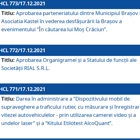
HCL 773/17.12.2021
Titlu:
Aprobarea parteneriatului dintre Municipiul Brașov 
Asociatia Kastel în vederea desfăşurării la Brașov a
evenimentului “În căutarea lui Moș Crăciun”.
HCL 772/17.12.2021
Titlu:
Aprobarea Organigramei şi a Statului de funcţii ale
Societăţii RIAL S.R.L.
HCL 771/17.12.2021
Titlu:
Darea în administrare a ”Dispozitivului mobil de
supraveghere a traficului rutier, cu măsurare și înregistrar
vitezei autovehiculelor - prin utilizarea camerei video și a
undelor laser” și a “Kitului Etilotest AlcoQuant”.