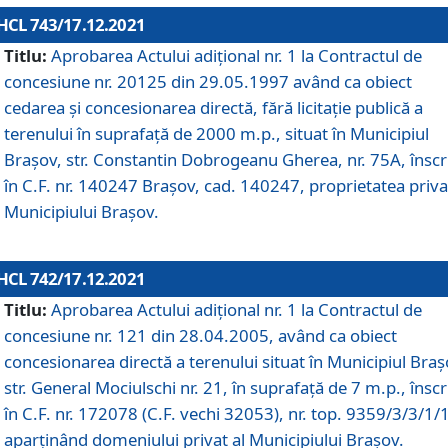
HCL 743/17.12.2021
Titlu:
Aprobarea Actului adiţional nr. 1 la Contractul de
concesiune nr. 20125 din 29.05.1997 având ca obiect
cedarea și concesionarea directă, fără licitație publică a
terenului în suprafață de 2000 m.p., situat în Municipiul
Brașov, str. Constantin Dobrogeanu Gherea, nr. 75A, înscr
în C.F. nr. 140247 Brașov, cad. 140247, proprietatea priva
Municipiului Brașov.
HCL 742/17.12.2021
Titlu:
Aprobarea Actului adiţional nr. 1 la Contractul de
concesiune nr. 121 din 28.04.2005, având ca obiect
concesionarea directă a terenului situat în Municipiul Braș
str. General Mociulschi nr. 21, în suprafață de 7 m.p., înscr
în C.F. nr. 172078 (C.F. vechi 32053), nr. top. 9359/3/3/1/
aparținând domeniului privat al Municipiului Brașov.