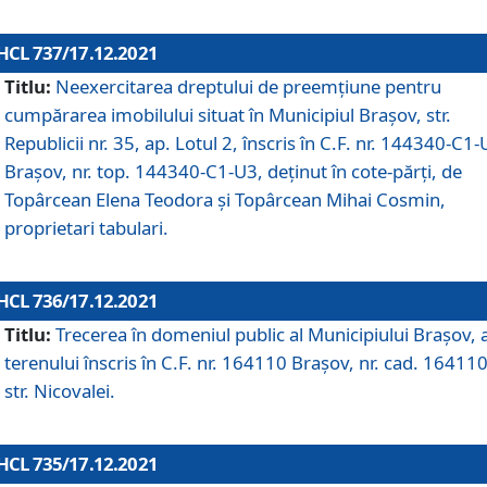
HCL 737/17.12.2021
Titlu:
Neexercitarea dreptului de preemţiune pentru
cumpărarea imobilului situat în Municipiul Braşov, str.
Republicii nr. 35, ap. Lotul 2, înscris în C.F. nr. 144340-C1
Brașov, nr. top. 144340-C1-U3, deținut în cote-părți, de
Topârcean Elena Teodora și Topârcean Mihai Cosmin,
proprietari tabulari.
HCL 736/17.12.2021
Titlu:
Trecerea în domeniul public al Municipiului Braşov, 
terenului înscris în C.F. nr. 164110 Brașov, nr. cad. 164110
str. Nicovalei.
HCL 735/17.12.2021