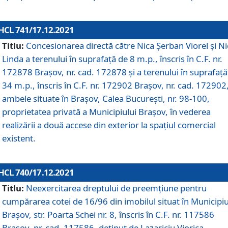
HCL 741/17.12.2021
Titlu:
Concesionarea directă către Nica Șerban Viorel și Ni
Linda a terenului în suprafață de 8 m.p., înscris în C.F. nr.
172878 Brașov, nr. cad. 172878 și a terenului în suprafață
34 m.p., înscris în C.F. nr. 172902 Brașov, nr. cad. 172902
ambele situate în Brașov, Calea București, nr. 98-100,
proprietatea privată a Municipiului Brașov, în vederea
realizării a două accese din exterior la spațiul comercial
existent.
HCL 740/17.12.2021
Titlu:
Neexercitarea dreptului de preemţiune pentru
cumpărarea cotei de 16/96 din imobilul situat în Municipiu
Braşov, str. Poarta Schei nr. 8, înscris în C.F. nr. 117586
Brașov, nr. cad. 117586, deținut de Lazariciu Viorica,