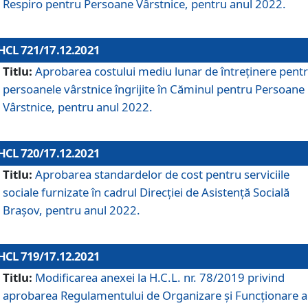
Respiro pentru Persoane Vârstnice, pentru anul 2022.
HCL 721/17.12.2021
Titlu:
Aprobarea costului mediu lunar de întreţinere pent
persoanele vârstnice îngrijite în Căminul pentru Persoane
Vârstnice, pentru anul 2022.
HCL 720/17.12.2021
Titlu:
Aprobarea standardelor de cost pentru serviciile
sociale furnizate în cadrul Direcției de Asistență Socială
Brașov, pentru anul 2022.
HCL 719/17.12.2021
Titlu:
Modificarea anexei la H.C.L. nr. 78/2019 privind
aprobarea Regulamentului de Organizare și Funcționare a