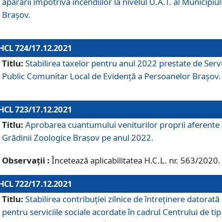
apărării împotriva incendiilor la nivelul U.A.T. al Municipiul
Brașov.
HCL 724/17.12.2021
Titlu:
Stabilirea taxelor pentru anul 2022 prestate de Servi
Public Comunitar Local de Evidență a Persoanelor Braşov.
HCL 723/17.12.2021
Titlu:
Aprobarea cuantumului veniturilor proprii aferente
Grădinii Zoologice Braşov pe anul 2022.
Observații :
Încetează aplicabilitatea H.C.L. nr. 563/2020.
HCL 722/17.12.2021
Titlu:
Stabilirea contribuţiei zilnice de întreținere datorată
pentru serviciile sociale acordate în cadrul Centrului de tip