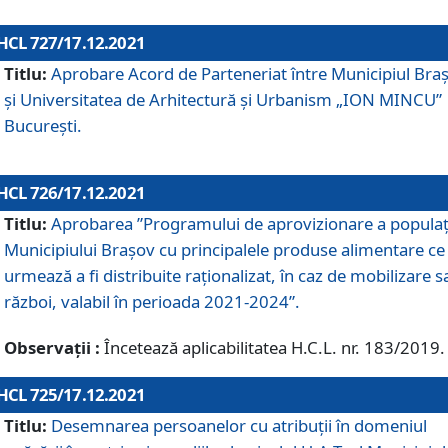
HCL 727/17.12.2021
Titlu:
Aprobare Acord de Parteneriat între Municipiul Bra
și Universitatea de Arhitectură și Urbanism „ION MINCU”
București.
HCL 726/17.12.2021
Titlu:
Aprobarea ”Programului de aprovizionare a populaț
Municipiului Braşov cu principalele produse alimentare ce
urmează a fi distribuite raționalizat, în caz de mobilizare s
război, valabil în perioada 2021-2024”.
Observații :
Încetează aplicabilitatea H.C.L. nr. 183/2019.
HCL 725/17.12.2021
Titlu:
Desemnarea persoanelor cu atribuții în domeniul