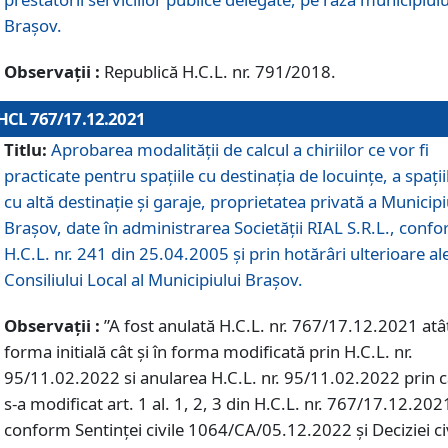
Braşov.
Observații :
Republică H.C.L. nr. 791/2018.
HCL 767/17.12.2021
Titlu:
Aprobarea modalității de calcul a chiriilor ce vor fi
practicate pentru spaţiile cu destinaţia de locuinţe, a spaţii
cu altă destinaţie şi garaje, proprietatea privată a Municipi
Braşov, date în administrarea Societăţii RIAL S.R.L., conf
H.C.L. nr. 241 din 25.04.2005 și prin hotărâri ulterioare al
Consiliului Local al Municipiului Braşov.
Observații :
”A fost anulată H.C.L. nr. 767/17.12.2021 atât
forma initială cât și în forma modificată prin H.C.L. nr.
95/11.02.2022 si anularea H.C.L. nr. 95/11.02.2022 prin 
s-a modificat art. 1 al. 1, 2, 3 din H.C.L. nr. 767/17.12.202
conform Sentinței civile 1064/CA/05.12.2022 și Deciziei ci