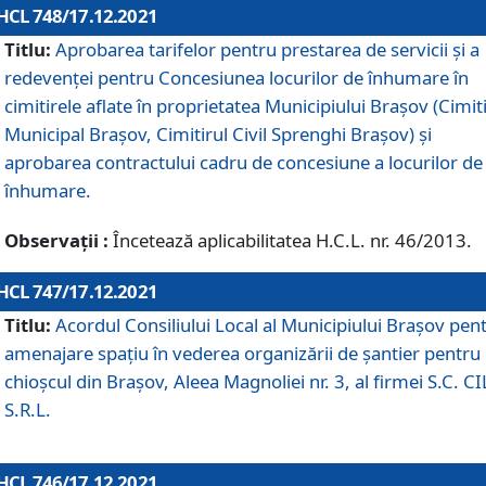
HCL 748/17.12.2021
Titlu:
Aprobarea tarifelor pentru prestarea de servicii şi a
redevenţei pentru Concesiunea locurilor de înhumare în
cimitirele aflate în proprietatea Municipiului Braşov (Cimit
Municipal Braşov, Cimitirul Civil Sprenghi Braşov) şi
aprobarea contractului cadru de concesiune a locurilor de
înhumare.
Observații :
Încetează aplicabilitatea H.C.L. nr. 46/2013.
HCL 747/17.12.2021
Titlu:
Acordul Consiliului Local al Municipiului Braşov pen
amenajare spațiu în vederea organizării de șantier pentru
chioșcul din Brașov, Aleea Magnoliei nr. 3, al firmei S.C. C
S.R.L.
HCL 746/17.12.2021