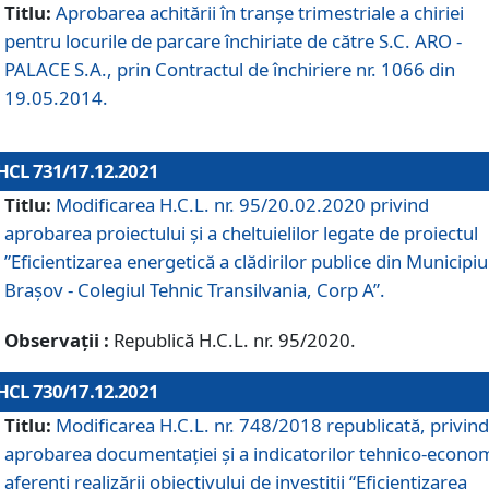
Titlu:
Aprobarea achitării în tranșe trimestriale a chiriei
pentru locurile de parcare închiriate de către S.C. ARO -
PALACE S.A., prin Contractul de închiriere nr. 1066 din
19.05.2014.
HCL 731/17.12.2021
Titlu:
Modificarea H.C.L. nr. 95/20.02.2020 privind
aprobarea proiectului și a cheltuielilor legate de proiectul
”Eficientizarea energetică a clădirilor publice din Municipiu
Brașov - Colegiul Tehnic Transilvania, Corp A”.
Observații :
Republică H.C.L. nr. 95/2020.
HCL 730/17.12.2021
Titlu:
Modificarea H.C.L. nr. 748/2018 republicată, privind
aprobarea documentației și a indicatorilor tehnico-econom
aferenți realizării obiectivului de investiții “Eficientizarea