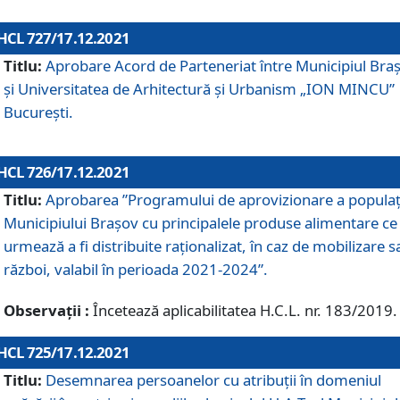
HCL 727/17.12.2021
Titlu:
Aprobare Acord de Parteneriat între Municipiul Bra
și Universitatea de Arhitectură și Urbanism „ION MINCU”
București.
HCL 726/17.12.2021
Titlu:
Aprobarea ”Programului de aprovizionare a populaț
Municipiului Braşov cu principalele produse alimentare ce
urmează a fi distribuite raționalizat, în caz de mobilizare s
război, valabil în perioada 2021-2024”.
Observații :
Încetează aplicabilitatea H.C.L. nr. 183/2019.
HCL 725/17.12.2021
Titlu:
Desemnarea persoanelor cu atribuții în domeniul