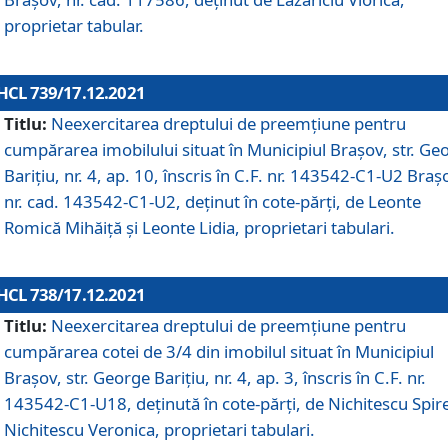
proprietar tabular.
HCL 739/17.12.2021
Titlu:
Neexercitarea dreptului de preemţiune pentru
cumpărarea imobilului situat în Municipiul Braşov, str. Ge
Barițiu, nr. 4, ap. 10, înscris în C.F. nr. 143542-C1-U2 Braș
nr. cad. 143542-C1-U2, deținut în cote-părți, de Leonte
Romică Mihăiță și Leonte Lidia, proprietari tabulari.
HCL 738/17.12.2021
Titlu:
Neexercitarea dreptului de preemţiune pentru
cumpărarea cotei de 3/4 din imobilul situat în Municipiul
Braşov, str. George Barițiu, nr. 4, ap. 3, înscris în C.F. nr.
143542-C1-U18, deținută în cote-părți, de Nichitescu Spire
Nichitescu Veronica, proprietari tabulari.