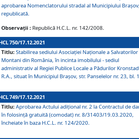
aprobarea Nomenclatorului stradal al Municipiului Braşov
republicată.
Observații :
Republică H.C.L. nr. 142/2008.
HCL 750/17.12.2021
Titlu:
Stabilirea sediului Asociației Naționale a Salvatorilor
Montani din România, în incinta imobilului - sediul
administrativ al Regiei Publice Locale a Pădurilor Kronstad
R.A., situat în Municipiul Braşov, str. Panselelor nr. 23, bl. 
HCL 749/17.12.2021
Titlu:
Aprobarea Actului adițional nr. 2 la Contractul de da
în folosință gratuită (comodat) nr. 8/31403/19.03.2020,
încheiate în baza H.C.L. nr. 124/2020.