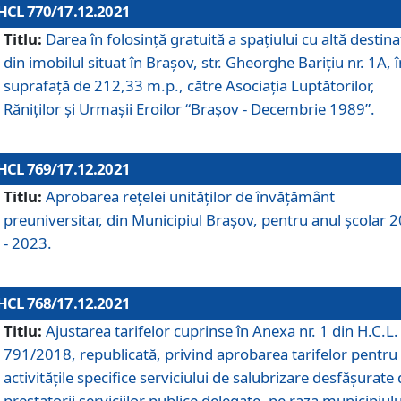
HCL 770/17.12.2021
Titlu:
Darea în folosinţă gratuită a spaţiului cu altă destina
din imobilul situat în Braşov, str. Gheorghe Bariţiu nr. 1A, î
suprafaţă de 212,33 m.p., către Asociaţia Luptătorilor,
Răniţilor şi Urmaşii Eroilor “Braşov - Decembrie 1989”.
HCL 769/17.12.2021
Titlu:
Aprobarea reţelei unităţilor de învăţământ
preuniversitar, din Municipiul Braşov, pentru anul şcolar 
- 2023.
HCL 768/17.12.2021
Titlu:
Ajustarea tarifelor cuprinse în Anexa nr. 1 din H.C.L. 
791/2018, republicată, privind aprobarea tarifelor pentru
activităţile specifice serviciului de salubrizare desfăşurate
prestatorii serviciilor publice delegate, pe raza municipiulu