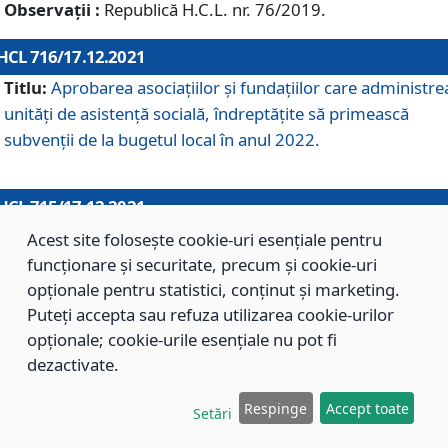
Observații :
Republică H.C.L. nr. 76/2019.
HCL 716/17.12.2021
Titlu:
Aprobarea asociaţiilor şi fundaţiilor care administre
unităţi de asistenţă socială, îndreptăţite să primească
subvenţii de la bugetul local în anul 2022.
HCL 715/17.12.2021
Titlu:
Aprobarea Planului de acţiuni sau lucrări de interes
Acest site folosește cookie-uri esențiale pentru
local pentru anul 2022.
funcționare și securitate, precum și cookie-uri
opționale pentru statistici, conținut și marketing.
Puteți accepta sau refuza utilizarea cookie-urilor
HCL 714/17.12.2021
opționale; cookie-urile esențiale nu pot fi
Titlu:
Modificarea Anexei la H.C.L. nr. 709/2020 privind
dezactivate.
aprobarea Regulamentului de Organizare şi Funcţionare a
Respinge
Accept toate
Direcţiei de Asistenţă Socială Braşov.
Setări