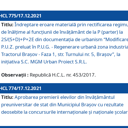
HCL 775/17.12.2021
Titlu:
Îndreptare eroare materială prin rectificarea regimu
de înălţime al funcţiunii de învăţământ de la P (parter) la
2S/(S+D)+P+2E din documentaţia de urbanism “Modificar
P.U.Z. preluat în P.U.G. - Regenerare urbană zona industria
Tractorul Braşov - Faza 1, str. Turnului nr. 5, Braşov”, la
iniţiativa S.C. MGM Urban Proiect S.R.L.
Observații :
Republică H.C.L. nr. 453/2017.
HCL 774/17.12.2021
Titlu:
Aprobarea premierii elevilor din învățământul
preuniversitar de stat din Municipiul Brașov cu rezultate
deosebite la concursurile internaționale și naționale școlar