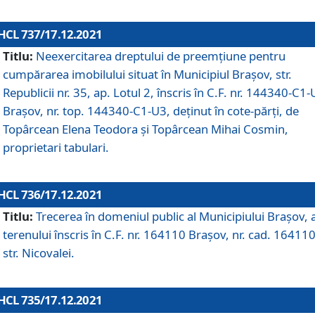
HCL 737/17.12.2021
Titlu:
Neexercitarea dreptului de preemţiune pentru
cumpărarea imobilului situat în Municipiul Braşov, str.
Republicii nr. 35, ap. Lotul 2, înscris în C.F. nr. 144340-C1
Brașov, nr. top. 144340-C1-U3, deținut în cote-părți, de
Topârcean Elena Teodora și Topârcean Mihai Cosmin,
proprietari tabulari.
HCL 736/17.12.2021
Titlu:
Trecerea în domeniul public al Municipiului Braşov, 
terenului înscris în C.F. nr. 164110 Brașov, nr. cad. 164110
str. Nicovalei.
HCL 735/17.12.2021