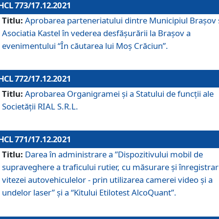
HCL 773/17.12.2021
Titlu:
Aprobarea parteneriatului dintre Municipiul Brașov 
Asociatia Kastel în vederea desfăşurării la Brașov a
evenimentului “În căutarea lui Moș Crăciun”.
HCL 772/17.12.2021
Titlu:
Aprobarea Organigramei şi a Statului de funcţii ale
Societăţii RIAL S.R.L.
HCL 771/17.12.2021
Titlu:
Darea în administrare a ”Dispozitivului mobil de
supraveghere a traficului rutier, cu măsurare și înregistrar
vitezei autovehiculelor - prin utilizarea camerei video și a
undelor laser” și a “Kitului Etilotest AlcoQuant”.