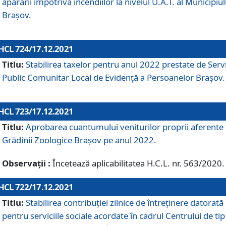
apărării împotriva incendiilor la nivelul U.A.T. al Municipiul
Brașov.
HCL 724/17.12.2021
Titlu:
Stabilirea taxelor pentru anul 2022 prestate de Servi
Public Comunitar Local de Evidență a Persoanelor Braşov.
HCL 723/17.12.2021
Titlu:
Aprobarea cuantumului veniturilor proprii aferente
Grădinii Zoologice Braşov pe anul 2022.
Observații :
Încetează aplicabilitatea H.C.L. nr. 563/2020.
HCL 722/17.12.2021
Titlu:
Stabilirea contribuţiei zilnice de întreținere datorată
pentru serviciile sociale acordate în cadrul Centrului de tip