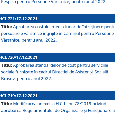
Respiro pentru Persoane Vârstnice, pentru anul 2022.
HCL 721/17.12.2021
Titlu:
Aprobarea costului mediu lunar de întreţinere pent
persoanele vârstnice îngrijite în Căminul pentru Persoane
Vârstnice, pentru anul 2022.
HCL 720/17.12.2021
Titlu:
Aprobarea standardelor de cost pentru serviciile
sociale furnizate în cadrul Direcției de Asistență Socială
Brașov, pentru anul 2022.
HCL 719/17.12.2021
Titlu:
Modificarea anexei la H.C.L. nr. 78/2019 privind
aprobarea Regulamentului de Organizare și Funcționare a