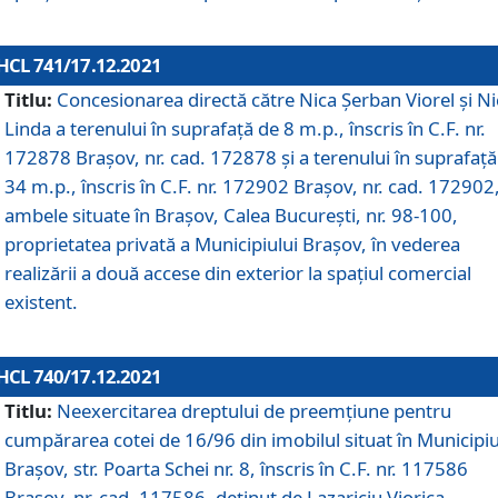
HCL 741/17.12.2021
Titlu:
Concesionarea directă către Nica Șerban Viorel și Ni
Linda a terenului în suprafață de 8 m.p., înscris în C.F. nr.
172878 Brașov, nr. cad. 172878 și a terenului în suprafață
34 m.p., înscris în C.F. nr. 172902 Brașov, nr. cad. 172902
ambele situate în Brașov, Calea București, nr. 98-100,
proprietatea privată a Municipiului Brașov, în vederea
realizării a două accese din exterior la spațiul comercial
existent.
HCL 740/17.12.2021
Titlu:
Neexercitarea dreptului de preemţiune pentru
cumpărarea cotei de 16/96 din imobilul situat în Municipiu
Braşov, str. Poarta Schei nr. 8, înscris în C.F. nr. 117586
Brașov, nr. cad. 117586, deținut de Lazariciu Viorica,