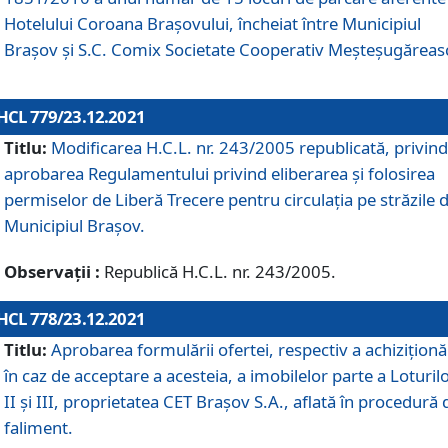
Hotelului Coroana Brașovului, încheiat între Municipiul
Braşov şi S.C. Comix Societate Cooperativ Meșteșugăreas
HCL 779/23.12.2021
Titlu:
Modificarea H.C.L. nr. 243/2005 republicată, privind
aprobarea Regulamentului privind eliberarea şi folosirea
permiselor de Liberă Trecere pentru circulația pe străzile 
Municipiul Braşov.
Observații :
Republică H.C.L. nr. 243/2005.
HCL 778/23.12.2021
Titlu:
Aprobarea formulării ofertei, respectiv a achiziționăr
în caz de acceptare a acesteia, a imobilelor parte a Loturilo
II și III, proprietatea CET Brașov S.A., aflată în procedură 
faliment.