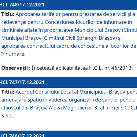
HCL 748/17.12.2021
Titlu:
Aprobarea tarifelor pentru prestarea de servicii şi a
redevenţei pentru Concesiunea locurilor de înhumare în
cimitirele aflate în proprietatea Municipiului Braşov (Cimit
Municipal Braşov, Cimitirul Civil Sprenghi Braşov) şi
aprobarea contractului cadru de concesiune a locurilor de
înhumare.
Observații :
Încetează aplicabilitatea H.C.L. nr. 46/2013.
HCL 747/17.12.2021
Titlu:
Acordul Consiliului Local al Municipiului Braşov pen
amenajare spațiu în vederea organizării de șantier pentru
chioșcul din Brașov, Aleea Magnoliei nr. 3, al firmei S.C. C
S.R.L.
HCL 746/17.12.2021