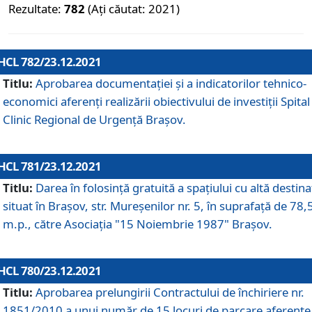
Rezultate:
782
(Ați căutat: 2021)
HCL 782/23.12.2021
Titlu:
Aprobarea documentației și a indicatorilor tehnico-
economici aferenți realizării obiectivului de investiții Spital
Clinic Regional de Urgență Brașov.
HCL 781/23.12.2021
Titlu:
Darea în folosinţă gratuită a spaţiului cu altă destina
situat în Braşov, str. Mureşenilor nr. 5, în suprafaţă de 78,
m.p., către Asociaţia "15 Noiembrie 1987" Braşov.
HCL 780/23.12.2021
Titlu:
Aprobarea prelungirii Contractului de închiriere nr.
1851/2010 a unui număr de 15 locuri de parcare aferente