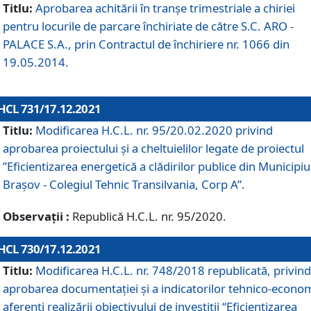
Titlu:
Aprobarea achitării în tranșe trimestriale a chiriei
pentru locurile de parcare închiriate de către S.C. ARO -
PALACE S.A., prin Contractul de închiriere nr. 1066 din
19.05.2014.
HCL 731/17.12.2021
Titlu:
Modificarea H.C.L. nr. 95/20.02.2020 privind
aprobarea proiectului și a cheltuielilor legate de proiectul
”Eficientizarea energetică a clădirilor publice din Municipiu
Brașov - Colegiul Tehnic Transilvania, Corp A”.
Observații :
Republică H.C.L. nr. 95/2020.
HCL 730/17.12.2021
Titlu:
Modificarea H.C.L. nr. 748/2018 republicată, privind
aprobarea documentației și a indicatorilor tehnico-econom
aferenți realizării obiectivului de investiții “Eficientizarea