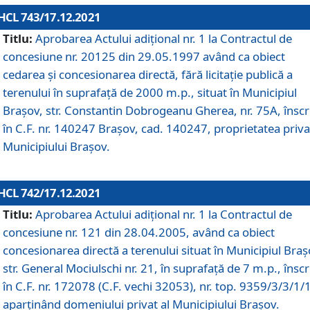
HCL 743/17.12.2021
Titlu:
Aprobarea Actului adiţional nr. 1 la Contractul de
concesiune nr. 20125 din 29.05.1997 având ca obiect
cedarea și concesionarea directă, fără licitație publică a
terenului în suprafață de 2000 m.p., situat în Municipiul
Brașov, str. Constantin Dobrogeanu Gherea, nr. 75A, înscr
în C.F. nr. 140247 Brașov, cad. 140247, proprietatea priva
Municipiului Brașov.
HCL 742/17.12.2021
Titlu:
Aprobarea Actului adiţional nr. 1 la Contractul de
concesiune nr. 121 din 28.04.2005, având ca obiect
concesionarea directă a terenului situat în Municipiul Braș
str. General Mociulschi nr. 21, în suprafață de 7 m.p., înscr
în C.F. nr. 172078 (C.F. vechi 32053), nr. top. 9359/3/3/1/
aparținând domeniului privat al Municipiului Brașov.