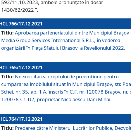
592/11.10.2023, ambele pronunțate în dosar
1430/62/2022 ”.
HCL 766/17.12.2021
Titlu:
Aprobarea parteneriatului dintre Municipiul Brașov 
Media Group Services International S.R.L., în vederea
organizării în Piața Sfatului Brașov, a Revelionului 2022.
HCL 765/17.12.2021
Titlu:
Neexercitarea dreptului de preemţiune pentru
cumpărarea imobilului situat în Municipiul Braşov, str. Poa
Schei, nr. 35, ap. 1 A, înscris în C.F. nr. 120078 Brașov, nr. 
120078-C1-U2, proprietar Nicolaescu Dani Mihai.
HCL 764/17.12.2021
Titlu:
Predarea către Ministerul Lucrărilor Publice, Dezvolt