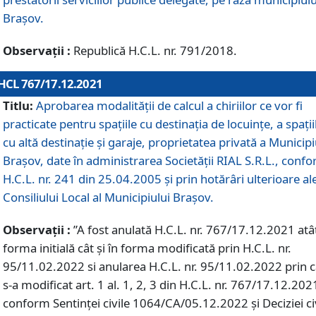
Braşov.
Observații :
Republică H.C.L. nr. 791/2018.
HCL 767/17.12.2021
Titlu:
Aprobarea modalității de calcul a chiriilor ce vor fi
practicate pentru spaţiile cu destinaţia de locuinţe, a spaţii
cu altă destinaţie şi garaje, proprietatea privată a Municipi
Braşov, date în administrarea Societăţii RIAL S.R.L., conf
H.C.L. nr. 241 din 25.04.2005 și prin hotărâri ulterioare al
Consiliului Local al Municipiului Braşov.
Observații :
”A fost anulată H.C.L. nr. 767/17.12.2021 atât
forma initială cât și în forma modificată prin H.C.L. nr.
95/11.02.2022 si anularea H.C.L. nr. 95/11.02.2022 prin 
s-a modificat art. 1 al. 1, 2, 3 din H.C.L. nr. 767/17.12.202
conform Sentinței civile 1064/CA/05.12.2022 și Deciziei ci