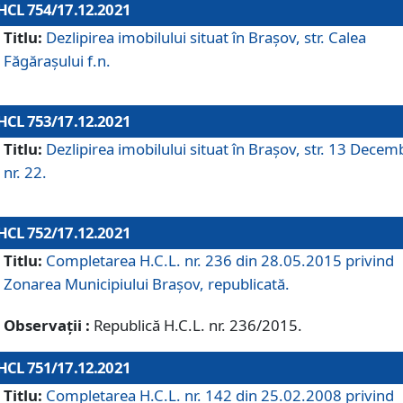
HCL 754/17.12.2021
Titlu:
Dezlipirea imobilului situat în Brașov, str. Calea
Făgărașului f.n.
HCL 753/17.12.2021
Titlu:
Dezlipirea imobilului situat în Brașov, str. 13 Decem
nr. 22.
HCL 752/17.12.2021
Titlu:
Completarea H.C.L. nr. 236 din 28.05.2015 privind
Zonarea Municipiului Braşov, republicată.
Observații :
Republică H.C.L. nr. 236/2015.
HCL 751/17.12.2021
Titlu:
Completarea H.C.L. nr. 142 din 25.02.2008 privind