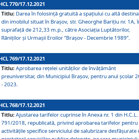
HCL 770/17.12.2021
Titlu:
Darea în folosinţă gratuită a spaţiului cu altă destina
din imobilul situat în Braşov, str. Gheorghe Bariţiu nr. 1A, î
suprafaţă de 212,33 m.p., către Asociaţia Luptătorilor,
Răniţilor şi Urmaşii Eroilor “Braşov - Decembrie 1989”.
HCL 769/17.12.2021
Titlu:
Aprobarea reţelei unităţilor de învăţământ
preuniversitar, din Municipiul Braşov, pentru anul şcolar 
- 2023.
HCL 768/17.12.2021
Titlu:
Ajustarea tarifelor cuprinse în Anexa nr. 1 din H.C.L. 
791/2018, republicată, privind aprobarea tarifelor pentru
activităţile specifice serviciului de salubrizare desfăşurate
prestatorii serviciilor publice delegate, pe raza municipiulu