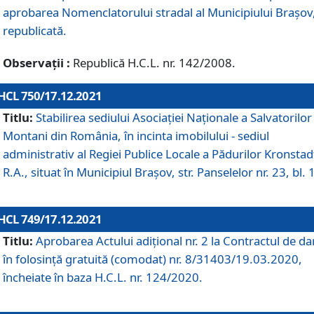
aprobarea Nomenclatorului stradal al Municipiului Braşov
republicată.
Observații :
Republică H.C.L. nr. 142/2008.
HCL 750/17.12.2021
Titlu:
Stabilirea sediului Asociației Naționale a Salvatorilor
Montani din România, în incinta imobilului - sediul
administrativ al Regiei Publice Locale a Pădurilor Kronstad
R.A., situat în Municipiul Braşov, str. Panselelor nr. 23, bl. 
HCL 749/17.12.2021
Titlu:
Aprobarea Actului adițional nr. 2 la Contractul de da
în folosință gratuită (comodat) nr. 8/31403/19.03.2020,
încheiate în baza H.C.L. nr. 124/2020.