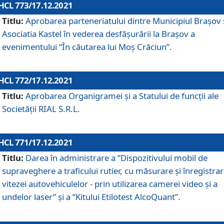
HCL 773/17.12.2021
Titlu:
Aprobarea parteneriatului dintre Municipiul Brașov 
Asociatia Kastel în vederea desfăşurării la Brașov a
evenimentului “În căutarea lui Moș Crăciun”.
HCL 772/17.12.2021
Titlu:
Aprobarea Organigramei şi a Statului de funcţii ale
Societăţii RIAL S.R.L.
HCL 771/17.12.2021
Titlu:
Darea în administrare a ”Dispozitivului mobil de
supraveghere a traficului rutier, cu măsurare și înregistrar
vitezei autovehiculelor - prin utilizarea camerei video și a
undelor laser” și a “Kitului Etilotest AlcoQuant”.