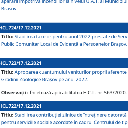
apărării împotriva incendiilor la nivelul U.A.T. al Municipiul
Brașov.
HCL 724/17.12.2021
Titlu:
Stabilirea taxelor pentru anul 2022 prestate de Servi
Public Comunitar Local de Evidență a Persoanelor Braşov.
HCL 723/17.12.2021
Titlu:
Aprobarea cuantumului veniturilor proprii aferente
Grădinii Zoologice Braşov pe anul 2022.
Observații :
Încetează aplicabilitatea H.C.L. nr. 563/2020.
HCL 722/17.12.2021
Titlu:
Stabilirea contribuţiei zilnice de întreținere datorată
pentru serviciile sociale acordate în cadrul Centrului de tip