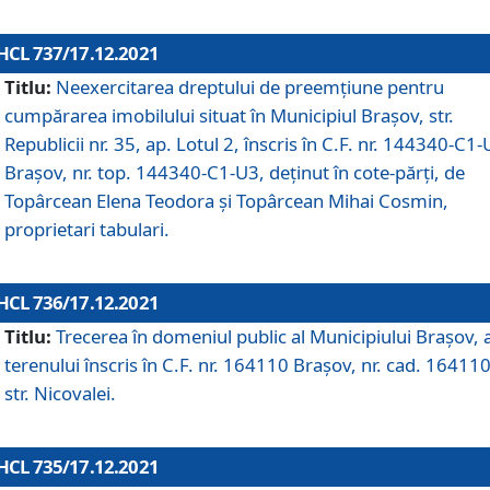
HCL 737/17.12.2021
Titlu:
Neexercitarea dreptului de preemţiune pentru
cumpărarea imobilului situat în Municipiul Braşov, str.
Republicii nr. 35, ap. Lotul 2, înscris în C.F. nr. 144340-C1
Brașov, nr. top. 144340-C1-U3, deținut în cote-părți, de
Topârcean Elena Teodora și Topârcean Mihai Cosmin,
proprietari tabulari.
HCL 736/17.12.2021
Titlu:
Trecerea în domeniul public al Municipiului Braşov, 
terenului înscris în C.F. nr. 164110 Brașov, nr. cad. 164110
str. Nicovalei.
HCL 735/17.12.2021