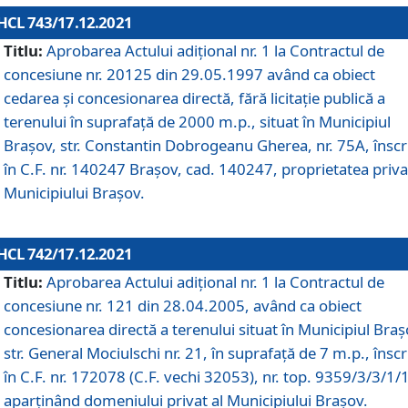
HCL 743/17.12.2021
Titlu:
Aprobarea Actului adiţional nr. 1 la Contractul de
concesiune nr. 20125 din 29.05.1997 având ca obiect
cedarea și concesionarea directă, fără licitație publică a
terenului în suprafață de 2000 m.p., situat în Municipiul
Brașov, str. Constantin Dobrogeanu Gherea, nr. 75A, înscr
în C.F. nr. 140247 Brașov, cad. 140247, proprietatea priva
Municipiului Brașov.
HCL 742/17.12.2021
Titlu:
Aprobarea Actului adiţional nr. 1 la Contractul de
concesiune nr. 121 din 28.04.2005, având ca obiect
concesionarea directă a terenului situat în Municipiul Braș
str. General Mociulschi nr. 21, în suprafață de 7 m.p., înscr
în C.F. nr. 172078 (C.F. vechi 32053), nr. top. 9359/3/3/1/
aparținând domeniului privat al Municipiului Brașov.