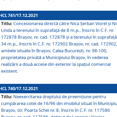
HCL 741/17.12.2021
Titlu:
Concesionarea directă către Nica Șerban Viorel și Ni
Linda a terenului în suprafață de 8 m.p., înscris în C.F. nr.
172878 Brașov, nr. cad. 172878 și a terenului în suprafață
34 m.p., înscris în C.F. nr. 172902 Brașov, nr. cad. 172902
ambele situate în Brașov, Calea București, nr. 98-100,
proprietatea privată a Municipiului Brașov, în vederea
realizării a două accese din exterior la spațiul comercial
existent.
HCL 740/17.12.2021
Titlu:
Neexercitarea dreptului de preemţiune pentru
cumpărarea cotei de 16/96 din imobilul situat în Municipiu
Braşov, str. Poarta Schei nr. 8, înscris în C.F. nr. 117586
Brașov, nr. cad. 117586, deținut de Lazariciu Viorica,