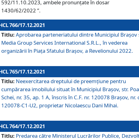
592/11.10.2023, ambele pronunțate în dosar
1430/62/2022 ”.
HCL 766/17.12.2021
Titlu:
Aprobarea parteneriatului dintre Municipiul Brașov 
Media Group Services International S.R.L., în vederea
organizării în Piața Sfatului Brașov, a Revelionului 2022.
HCL 765/17.12.2021
Titlu:
Neexercitarea dreptului de preemţiune pentru
cumpărarea imobilului situat în Municipiul Braşov, str. Poa
Schei, nr. 35, ap. 1 A, înscris în C.F. nr. 120078 Brașov, nr. 
120078-C1-U2, proprietar Nicolaescu Dani Mihai.
HCL 764/17.12.2021
Titlu:
Predarea către Ministerul Lucrărilor Publice, Dezvolt