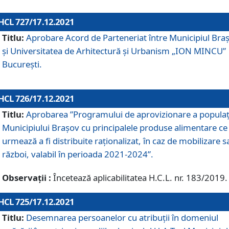
HCL 727/17.12.2021
Titlu:
Aprobare Acord de Parteneriat între Municipiul Bra
și Universitatea de Arhitectură și Urbanism „ION MINCU”
București.
HCL 726/17.12.2021
Titlu:
Aprobarea ”Programului de aprovizionare a populaț
Municipiului Braşov cu principalele produse alimentare ce
urmează a fi distribuite raționalizat, în caz de mobilizare s
război, valabil în perioada 2021-2024”.
Observații :
Încetează aplicabilitatea H.C.L. nr. 183/2019.
HCL 725/17.12.2021
Titlu:
Desemnarea persoanelor cu atribuții în domeniul