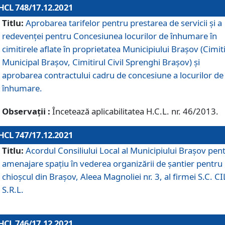
HCL 748/17.12.2021
Titlu:
Aprobarea tarifelor pentru prestarea de servicii şi a
redevenţei pentru Concesiunea locurilor de înhumare în
cimitirele aflate în proprietatea Municipiului Braşov (Cimit
Municipal Braşov, Cimitirul Civil Sprenghi Braşov) şi
aprobarea contractului cadru de concesiune a locurilor de
înhumare.
Observații :
Încetează aplicabilitatea H.C.L. nr. 46/2013.
HCL 747/17.12.2021
Titlu:
Acordul Consiliului Local al Municipiului Braşov pen
amenajare spațiu în vederea organizării de șantier pentru
chioșcul din Brașov, Aleea Magnoliei nr. 3, al firmei S.C. C
S.R.L.
HCL 746/17.12.2021