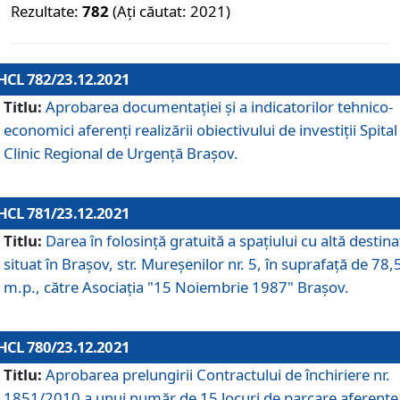
Rezultate:
782
(Ați căutat: 2021)
HCL 782/23.12.2021
Titlu:
Aprobarea documentației și a indicatorilor tehnico-
economici aferenți realizării obiectivului de investiții Spital
Clinic Regional de Urgență Brașov.
HCL 781/23.12.2021
Titlu:
Darea în folosinţă gratuită a spaţiului cu altă destina
situat în Braşov, str. Mureşenilor nr. 5, în suprafaţă de 78,
m.p., către Asociaţia "15 Noiembrie 1987" Braşov.
HCL 780/23.12.2021
Titlu:
Aprobarea prelungirii Contractului de închiriere nr.
1851/2010 a unui număr de 15 locuri de parcare aferente