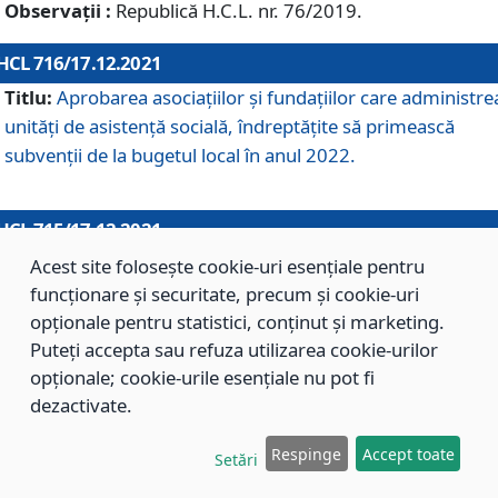
Observații :
Republică H.C.L. nr. 76/2019.
HCL 716/17.12.2021
Titlu:
Aprobarea asociaţiilor şi fundaţiilor care administre
unităţi de asistenţă socială, îndreptăţite să primească
subvenţii de la bugetul local în anul 2022.
HCL 715/17.12.2021
Titlu:
Aprobarea Planului de acţiuni sau lucrări de interes
Acest site folosește cookie-uri esențiale pentru
local pentru anul 2022.
funcționare și securitate, precum și cookie-uri
opționale pentru statistici, conținut și marketing.
Puteți accepta sau refuza utilizarea cookie-urilor
HCL 714/17.12.2021
opționale; cookie-urile esențiale nu pot fi
Titlu:
Modificarea Anexei la H.C.L. nr. 709/2020 privind
dezactivate.
aprobarea Regulamentului de Organizare şi Funcţionare a
Respinge
Accept toate
Direcţiei de Asistenţă Socială Braşov.
Setări