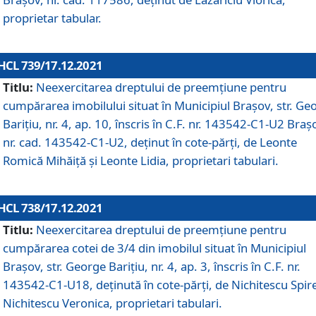
proprietar tabular.
HCL 739/17.12.2021
Titlu:
Neexercitarea dreptului de preemţiune pentru
cumpărarea imobilului situat în Municipiul Braşov, str. Ge
Barițiu, nr. 4, ap. 10, înscris în C.F. nr. 143542-C1-U2 Braș
nr. cad. 143542-C1-U2, deținut în cote-părți, de Leonte
Romică Mihăiță și Leonte Lidia, proprietari tabulari.
HCL 738/17.12.2021
Titlu:
Neexercitarea dreptului de preemţiune pentru
cumpărarea cotei de 3/4 din imobilul situat în Municipiul
Braşov, str. George Barițiu, nr. 4, ap. 3, înscris în C.F. nr.
143542-C1-U18, deținută în cote-părți, de Nichitescu Spire
Nichitescu Veronica, proprietari tabulari.