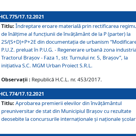
HCL 775/17.12.2021
Titlu:
Îndreptare eroare materială prin rectificarea regimu
de înălţime al funcţiunii de învăţământ de la P (parter) la
2S/(S+D)+P+2E din documentaţia de urbanism “Modificar
P.U.Z. preluat în P.U.G. - Regenerare urbană zona industria
Tractorul Braşov - Faza 1, str. Turnului nr. 5, Braşov”, la
iniţiativa S.C. MGM Urban Proiect S.R.L.
Observații :
Republică H.C.L. nr. 453/2017.
HCL 774/17.12.2021
Titlu:
Aprobarea premierii elevilor din învățământul
preuniversitar de stat din Municipiul Brașov cu rezultate
deosebite la concursurile internaționale și naționale școlar