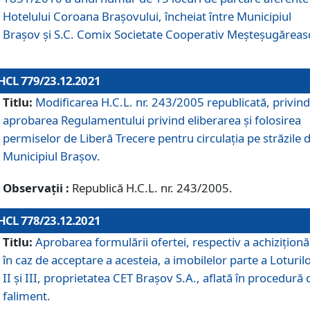
Hotelului Coroana Brașovului, încheiat între Municipiul
Braşov şi S.C. Comix Societate Cooperativ Meșteșugăreas
HCL 779/23.12.2021
Titlu:
Modificarea H.C.L. nr. 243/2005 republicată, privind
aprobarea Regulamentului privind eliberarea şi folosirea
permiselor de Liberă Trecere pentru circulația pe străzile 
Municipiul Braşov.
Observații :
Republică H.C.L. nr. 243/2005.
HCL 778/23.12.2021
Titlu:
Aprobarea formulării ofertei, respectiv a achiziționăr
în caz de acceptare a acesteia, a imobilelor parte a Loturilo
II și III, proprietatea CET Brașov S.A., aflată în procedură 
faliment.