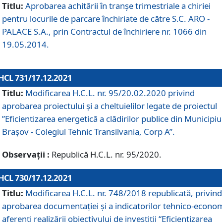
Titlu:
Aprobarea achitării în tranșe trimestriale a chiriei
pentru locurile de parcare închiriate de către S.C. ARO -
PALACE S.A., prin Contractul de închiriere nr. 1066 din
19.05.2014.
HCL 731/17.12.2021
Titlu:
Modificarea H.C.L. nr. 95/20.02.2020 privind
aprobarea proiectului și a cheltuielilor legate de proiectul
”Eficientizarea energetică a clădirilor publice din Municipiu
Brașov - Colegiul Tehnic Transilvania, Corp A”.
Observații :
Republică H.C.L. nr. 95/2020.
HCL 730/17.12.2021
Titlu:
Modificarea H.C.L. nr. 748/2018 republicată, privind
aprobarea documentației și a indicatorilor tehnico-econom
aferenți realizării obiectivului de investiții “Eficientizarea