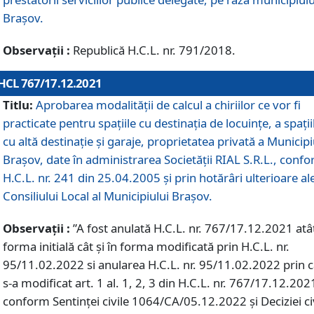
Braşov.
Observații :
Republică H.C.L. nr. 791/2018.
HCL 767/17.12.2021
Titlu:
Aprobarea modalității de calcul a chiriilor ce vor fi
practicate pentru spaţiile cu destinaţia de locuinţe, a spaţii
cu altă destinaţie şi garaje, proprietatea privată a Municipi
Braşov, date în administrarea Societăţii RIAL S.R.L., conf
H.C.L. nr. 241 din 25.04.2005 și prin hotărâri ulterioare al
Consiliului Local al Municipiului Braşov.
Observații :
”A fost anulată H.C.L. nr. 767/17.12.2021 atât
forma initială cât și în forma modificată prin H.C.L. nr.
95/11.02.2022 si anularea H.C.L. nr. 95/11.02.2022 prin 
s-a modificat art. 1 al. 1, 2, 3 din H.C.L. nr. 767/17.12.202
conform Sentinței civile 1064/CA/05.12.2022 și Deciziei ci