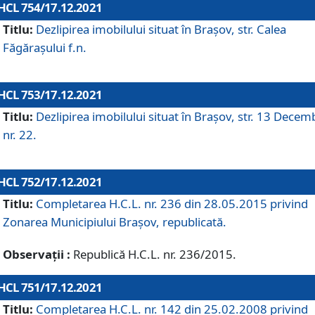
HCL 754/17.12.2021
Titlu:
Dezlipirea imobilului situat în Brașov, str. Calea
Făgărașului f.n.
HCL 753/17.12.2021
Titlu:
Dezlipirea imobilului situat în Brașov, str. 13 Decem
nr. 22.
HCL 752/17.12.2021
Titlu:
Completarea H.C.L. nr. 236 din 28.05.2015 privind
Zonarea Municipiului Braşov, republicată.
Observații :
Republică H.C.L. nr. 236/2015.
HCL 751/17.12.2021
Titlu:
Completarea H.C.L. nr. 142 din 25.02.2008 privind