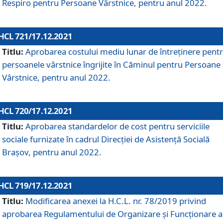
Respiro pentru Persoane Vârstnice, pentru anul 2022.
HCL 721/17.12.2021
Titlu:
Aprobarea costului mediu lunar de întreţinere pent
persoanele vârstnice îngrijite în Căminul pentru Persoane
Vârstnice, pentru anul 2022.
HCL 720/17.12.2021
Titlu:
Aprobarea standardelor de cost pentru serviciile
sociale furnizate în cadrul Direcției de Asistență Socială
Brașov, pentru anul 2022.
HCL 719/17.12.2021
Titlu:
Modificarea anexei la H.C.L. nr. 78/2019 privind
aprobarea Regulamentului de Organizare și Funcționare a