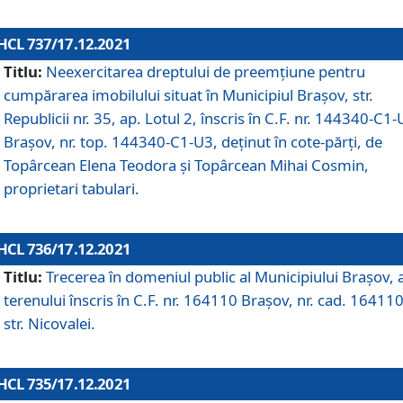
HCL 737/17.12.2021
Titlu:
Neexercitarea dreptului de preemţiune pentru
cumpărarea imobilului situat în Municipiul Braşov, str.
Republicii nr. 35, ap. Lotul 2, înscris în C.F. nr. 144340-C1
Brașov, nr. top. 144340-C1-U3, deținut în cote-părți, de
Topârcean Elena Teodora și Topârcean Mihai Cosmin,
proprietari tabulari.
HCL 736/17.12.2021
Titlu:
Trecerea în domeniul public al Municipiului Braşov, 
terenului înscris în C.F. nr. 164110 Brașov, nr. cad. 164110
str. Nicovalei.
HCL 735/17.12.2021