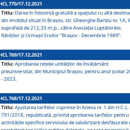
HCL 770/17.12.2021
Titlu:
Darea în folosinţă gratuită a spaţiului cu altă destina
din imobilul situat în Braşov, str. Gheorghe Bariţiu nr. 1A, î
suprafaţă de 212,33 m.p., către Asociaţia Luptătorilor,
Răniţilor şi Urmaşii Eroilor “Braşov - Decembrie 1989”.
HCL 769/17.12.2021
Titlu:
Aprobarea reţelei unităţilor de învăţământ
preuniversitar, din Municipiul Braşov, pentru anul şcolar 
- 2023.
HCL 768/17.12.2021
Titlu:
Ajustarea tarifelor cuprinse în Anexa nr. 1 din H.C.L. 
791/2018, republicată, privind aprobarea tarifelor pentru
activităţile specifice serviciului de salubrizare desfăşurate
prestatorii serviciilor publice delegate, pe raza municipiulu