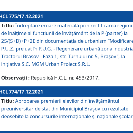
HCL 775/17.12.2021
Titlu:
Îndreptare eroare materială prin rectificarea regimu
de înălţime al funcţiunii de învăţământ de la P (parter) la
2S/(S+D)+P+2E din documentaţia de urbanism “Modificar
P.U.Z. preluat în P.U.G. - Regenerare urbană zona industria
Tractorul Braşov - Faza 1, str. Turnului nr. 5, Braşov”, la
iniţiativa S.C. MGM Urban Proiect S.R.L.
Observații :
Republică H.C.L. nr. 453/2017.
HCL 774/17.12.2021
Titlu:
Aprobarea premierii elevilor din învățământul
preuniversitar de stat din Municipiul Brașov cu rezultate
deosebite la concursurile internaționale și naționale școlar