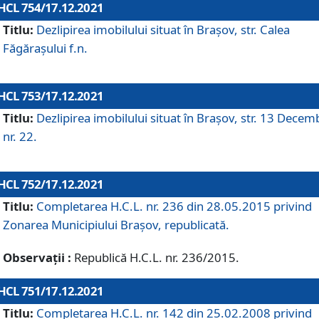
HCL 754/17.12.2021
Titlu:
Dezlipirea imobilului situat în Brașov, str. Calea
Făgărașului f.n.
HCL 753/17.12.2021
Titlu:
Dezlipirea imobilului situat în Brașov, str. 13 Decem
nr. 22.
HCL 752/17.12.2021
Titlu:
Completarea H.C.L. nr. 236 din 28.05.2015 privind
Zonarea Municipiului Braşov, republicată.
Observații :
Republică H.C.L. nr. 236/2015.
HCL 751/17.12.2021
Titlu:
Completarea H.C.L. nr. 142 din 25.02.2008 privind