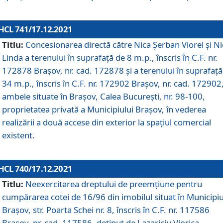
HCL 741/17.12.2021
Titlu:
Concesionarea directă către Nica Șerban Viorel și Ni
Linda a terenului în suprafață de 8 m.p., înscris în C.F. nr.
172878 Brașov, nr. cad. 172878 și a terenului în suprafață
34 m.p., înscris în C.F. nr. 172902 Brașov, nr. cad. 172902
ambele situate în Brașov, Calea București, nr. 98-100,
proprietatea privată a Municipiului Brașov, în vederea
realizării a două accese din exterior la spațiul comercial
existent.
HCL 740/17.12.2021
Titlu:
Neexercitarea dreptului de preemţiune pentru
cumpărarea cotei de 16/96 din imobilul situat în Municipiu
Braşov, str. Poarta Schei nr. 8, înscris în C.F. nr. 117586
Brașov, nr. cad. 117586, deținut de Lazariciu Viorica,