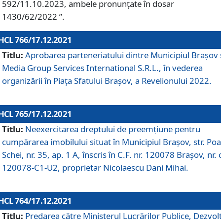
592/11.10.2023, ambele pronunțate în dosar
1430/62/2022 ”.
HCL 766/17.12.2021
Titlu:
Aprobarea parteneriatului dintre Municipiul Brașov 
Media Group Services International S.R.L., în vederea
organizării în Piața Sfatului Brașov, a Revelionului 2022.
HCL 765/17.12.2021
Titlu:
Neexercitarea dreptului de preemţiune pentru
cumpărarea imobilului situat în Municipiul Braşov, str. Poa
Schei, nr. 35, ap. 1 A, înscris în C.F. nr. 120078 Brașov, nr. 
120078-C1-U2, proprietar Nicolaescu Dani Mihai.
HCL 764/17.12.2021
Titlu:
Predarea către Ministerul Lucrărilor Publice, Dezvolt