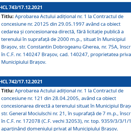
HCL 743/17.12.2021
Titlu:
Aprobarea Actului adiţional nr. 1 la Contractul de
concesiune nr. 20125 din 29.05.1997 având ca obiect
cedarea și concesionarea directă, fără licitație publică a
terenului în suprafață de 2000 m.p., situat în Municipiul
Brașov, str. Constantin Dobrogeanu Gherea, nr. 75A, înscr
în C.F. nr. 140247 Brașov, cad. 140247, proprietatea priva
Municipiului Brașov.
HCL 742/17.12.2021
Titlu:
Aprobarea Actului adiţional nr. 1 la Contractul de
concesiune nr. 121 din 28.04.2005, având ca obiect
concesionarea directă a terenului situat în Municipiul Braș
str. General Mociulschi nr. 21, în suprafață de 7 m.p., înscr
în C.F. nr. 172078 (C.F. vechi 32053), nr. top. 9359/3/3/1/
aparținând domeniului privat al Municipiului Brașov.