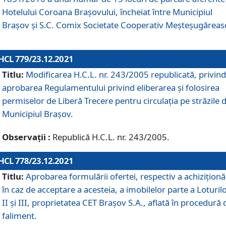
Hotelului Coroana Brașovului, încheiat între Municipiul
Braşov şi S.C. Comix Societate Cooperativ Meșteșugăreas
HCL 779/23.12.2021
Titlu:
Modificarea H.C.L. nr. 243/2005 republicată, privind
aprobarea Regulamentului privind eliberarea şi folosirea
permiselor de Liberă Trecere pentru circulația pe străzile 
Municipiul Braşov.
Observații :
Republică H.C.L. nr. 243/2005.
HCL 778/23.12.2021
Titlu:
Aprobarea formulării ofertei, respectiv a achiziționăr
în caz de acceptare a acesteia, a imobilelor parte a Loturilo
II și III, proprietatea CET Brașov S.A., aflată în procedură 
faliment.