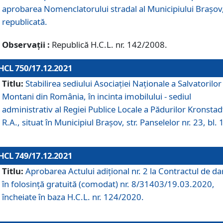
aprobarea Nomenclatorului stradal al Municipiului Braşov
republicată.
Observații :
Republică H.C.L. nr. 142/2008.
HCL 750/17.12.2021
Titlu:
Stabilirea sediului Asociației Naționale a Salvatorilor
Montani din România, în incinta imobilului - sediul
administrativ al Regiei Publice Locale a Pădurilor Kronstad
R.A., situat în Municipiul Braşov, str. Panselelor nr. 23, bl. 
HCL 749/17.12.2021
Titlu:
Aprobarea Actului adițional nr. 2 la Contractul de da
în folosință gratuită (comodat) nr. 8/31403/19.03.2020,
încheiate în baza H.C.L. nr. 124/2020.