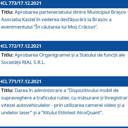
HCL 773/17.12.2021
Titlu:
Aprobarea parteneriatului dintre Municipiul Brașov 
Asociatia Kastel în vederea desfăşurării la Brașov a
evenimentului “În căutarea lui Moș Crăciun”.
HCL 772/17.12.2021
Titlu:
Aprobarea Organigramei şi a Statului de funcţii ale
Societăţii RIAL S.R.L.
HCL 771/17.12.2021
Titlu:
Darea în administrare a ”Dispozitivului mobil de
supraveghere a traficului rutier, cu măsurare și înregistrar
vitezei autovehiculelor - prin utilizarea camerei video și a
undelor laser” și a “Kitului Etilotest AlcoQuant”.