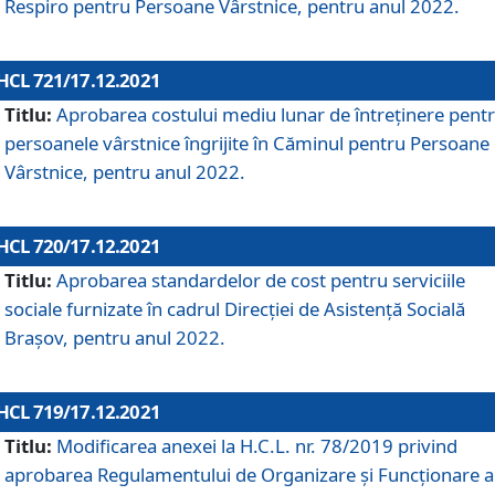
Respiro pentru Persoane Vârstnice, pentru anul 2022.
HCL 721/17.12.2021
Titlu:
Aprobarea costului mediu lunar de întreţinere pent
persoanele vârstnice îngrijite în Căminul pentru Persoane
Vârstnice, pentru anul 2022.
HCL 720/17.12.2021
Titlu:
Aprobarea standardelor de cost pentru serviciile
sociale furnizate în cadrul Direcției de Asistență Socială
Brașov, pentru anul 2022.
HCL 719/17.12.2021
Titlu:
Modificarea anexei la H.C.L. nr. 78/2019 privind
aprobarea Regulamentului de Organizare și Funcționare a