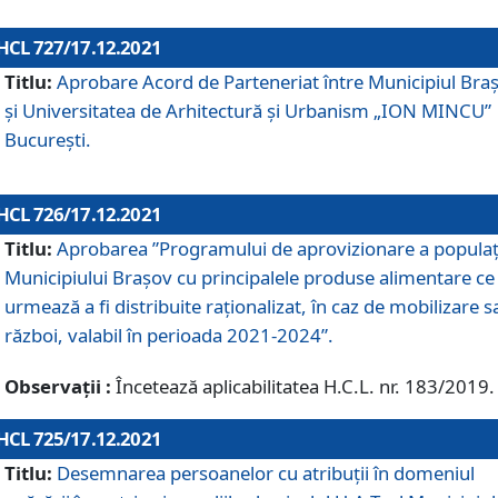
HCL 727/17.12.2021
Titlu:
Aprobare Acord de Parteneriat între Municipiul Bra
și Universitatea de Arhitectură și Urbanism „ION MINCU”
București.
HCL 726/17.12.2021
Titlu:
Aprobarea ”Programului de aprovizionare a populaț
Municipiului Braşov cu principalele produse alimentare ce
urmează a fi distribuite raționalizat, în caz de mobilizare s
război, valabil în perioada 2021-2024”.
Observații :
Încetează aplicabilitatea H.C.L. nr. 183/2019.
HCL 725/17.12.2021
Titlu:
Desemnarea persoanelor cu atribuții în domeniul