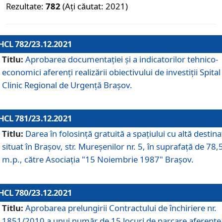
Rezultate:
782
(Ați căutat: 2021)
HCL 782/23.12.2021
Titlu:
Aprobarea documentației și a indicatorilor tehnico-
economici aferenți realizării obiectivului de investiții Spital
Clinic Regional de Urgență Brașov.
HCL 781/23.12.2021
Titlu:
Darea în folosinţă gratuită a spaţiului cu altă destina
situat în Braşov, str. Mureşenilor nr. 5, în suprafaţă de 78,
m.p., către Asociaţia "15 Noiembrie 1987" Braşov.
HCL 780/23.12.2021
Titlu:
Aprobarea prelungirii Contractului de închiriere nr.
1851/2010 a unui număr de 15 locuri de parcare aferente