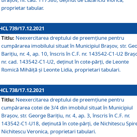
proprietar tabular.
HCL 739/17.12.2021
Titlu:
Neexercitarea dreptului de preemţiune pentru
cumpărarea imobilului situat în Municipiul Braşov, str. Ge
Barițiu, nr. 4, ap. 10, înscris în C.F. nr. 143542-C1-U2 Braș
nr. cad. 143542-C1-U2, deținut în cote-părți, de Leonte
Romică Mihăiță și Leonte Lidia, proprietari tabulari.
HCL 738/17.12.2021
Titlu:
Neexercitarea dreptului de preemţiune pentru
cumpărarea cotei de 3/4 din imobilul situat în Municipiul
Braşov, str. George Barițiu, nr. 4, ap. 3, înscris în C.F. nr.
143542-C1-U18, deținută în cote-părți, de Nichitescu Spire
Nichitescu Veronica, proprietari tabulari.