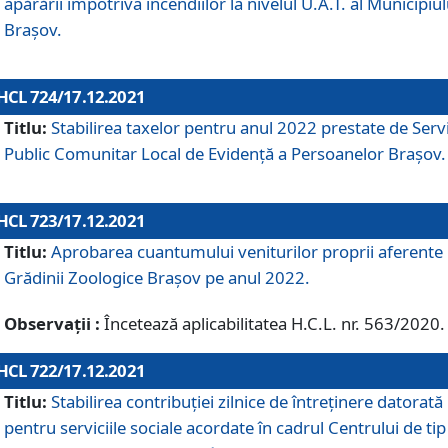
apărării împotriva incendiilor la nivelul U.A.T. al Municipiul
Brașov.
HCL 724/17.12.2021
Titlu:
Stabilirea taxelor pentru anul 2022 prestate de Servi
Public Comunitar Local de Evidență a Persoanelor Braşov.
HCL 723/17.12.2021
Titlu:
Aprobarea cuantumului veniturilor proprii aferente
Grădinii Zoologice Braşov pe anul 2022.
Observații :
Încetează aplicabilitatea H.C.L. nr. 563/2020.
HCL 722/17.12.2021
Titlu:
Stabilirea contribuţiei zilnice de întreținere datorată
pentru serviciile sociale acordate în cadrul Centrului de tip