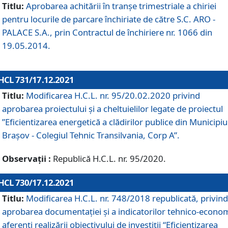
Titlu:
Aprobarea achitării în tranșe trimestriale a chiriei
pentru locurile de parcare închiriate de către S.C. ARO -
PALACE S.A., prin Contractul de închiriere nr. 1066 din
19.05.2014.
HCL 731/17.12.2021
Titlu:
Modificarea H.C.L. nr. 95/20.02.2020 privind
aprobarea proiectului și a cheltuielilor legate de proiectul
”Eficientizarea energetică a clădirilor publice din Municipiu
Brașov - Colegiul Tehnic Transilvania, Corp A”.
Observații :
Republică H.C.L. nr. 95/2020.
HCL 730/17.12.2021
Titlu:
Modificarea H.C.L. nr. 748/2018 republicată, privind
aprobarea documentației și a indicatorilor tehnico-econom
aferenți realizării obiectivului de investiții “Eficientizarea