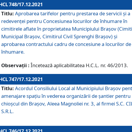
HCL 748/17.12.2021
Titlu:
Aprobarea tarifelor pentru prestarea de servicii şi a
redevenţei pentru Concesiunea locurilor de înhumare în
cimitirele aflate în proprietatea Municipiului Braşov (Cimit
Municipal Braşov, Cimitirul Civil Sprenghi Braşov) şi
aprobarea contractului cadru de concesiune a locurilor de
înhumare.
Observații :
Încetează aplicabilitatea H.C.L. nr. 46/2013.
HCL 747/17.12.2021
Titlu:
Acordul Consiliului Local al Municipiului Braşov pen
amenajare spațiu în vederea organizării de șantier pentru
chioșcul din Brașov, Aleea Magnoliei nr. 3, al firmei S.C. C
S.R.L.
HCL 746/17.12.2021