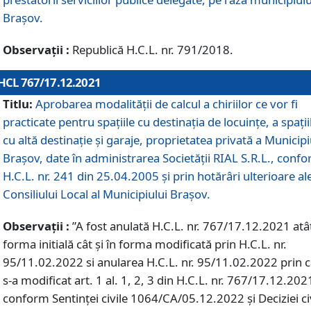
Braşov.
Observații :
Republică H.C.L. nr. 791/2018.
HCL 767/17.12.2021
Titlu:
Aprobarea modalității de calcul a chiriilor ce vor fi
practicate pentru spaţiile cu destinaţia de locuinţe, a spaţii
cu altă destinaţie şi garaje, proprietatea privată a Municipi
Braşov, date în administrarea Societăţii RIAL S.R.L., conf
H.C.L. nr. 241 din 25.04.2005 și prin hotărâri ulterioare al
Consiliului Local al Municipiului Braşov.
Observații :
”A fost anulată H.C.L. nr. 767/17.12.2021 atât
forma initială cât și în forma modificată prin H.C.L. nr.
95/11.02.2022 si anularea H.C.L. nr. 95/11.02.2022 prin 
s-a modificat art. 1 al. 1, 2, 3 din H.C.L. nr. 767/17.12.202
conform Sentinței civile 1064/CA/05.12.2022 și Deciziei ci