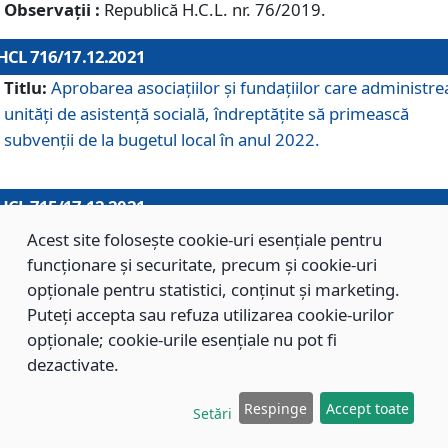
Observații :
Republică H.C.L. nr. 76/2019.
HCL 716/17.12.2021
Titlu:
Aprobarea asociaţiilor şi fundaţiilor care administre
unităţi de asistenţă socială, îndreptăţite să primească
subvenţii de la bugetul local în anul 2022.
HCL 715/17.12.2021
Titlu:
Aprobarea Planului de acţiuni sau lucrări de interes
Acest site folosește cookie-uri esențiale pentru
local pentru anul 2022.
funcționare și securitate, precum și cookie-uri
opționale pentru statistici, conținut și marketing.
Puteți accepta sau refuza utilizarea cookie-urilor
HCL 714/17.12.2021
opționale; cookie-urile esențiale nu pot fi
Titlu:
Modificarea Anexei la H.C.L. nr. 709/2020 privind
dezactivate.
aprobarea Regulamentului de Organizare şi Funcţionare a
Respinge
Accept toate
Direcţiei de Asistenţă Socială Braşov.
Setări