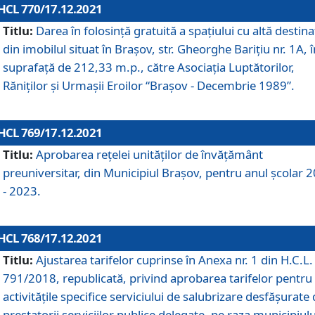
HCL 770/17.12.2021
Titlu:
Darea în folosinţă gratuită a spaţiului cu altă destina
din imobilul situat în Braşov, str. Gheorghe Bariţiu nr. 1A, î
suprafaţă de 212,33 m.p., către Asociaţia Luptătorilor,
Răniţilor şi Urmaşii Eroilor “Braşov - Decembrie 1989”.
HCL 769/17.12.2021
Titlu:
Aprobarea reţelei unităţilor de învăţământ
preuniversitar, din Municipiul Braşov, pentru anul şcolar 
- 2023.
HCL 768/17.12.2021
Titlu:
Ajustarea tarifelor cuprinse în Anexa nr. 1 din H.C.L. 
791/2018, republicată, privind aprobarea tarifelor pentru
activităţile specifice serviciului de salubrizare desfăşurate
prestatorii serviciilor publice delegate, pe raza municipiulu