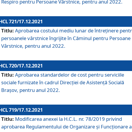
Respiro pentru Persoane Vârstnice, pentru anul 2022.
HCL 721/17.12.2021
Titlu:
Aprobarea costului mediu lunar de întreţinere pent
persoanele vârstnice îngrijite în Căminul pentru Persoane
Vârstnice, pentru anul 2022.
HCL 720/17.12.2021
Titlu:
Aprobarea standardelor de cost pentru serviciile
sociale furnizate în cadrul Direcției de Asistență Socială
Brașov, pentru anul 2022.
HCL 719/17.12.2021
Titlu:
Modificarea anexei la H.C.L. nr. 78/2019 privind
aprobarea Regulamentului de Organizare și Funcționare a