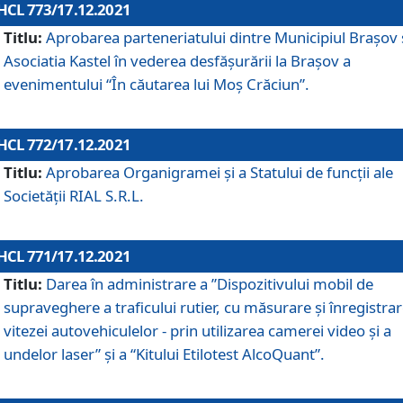
HCL 773/17.12.2021
Titlu:
Aprobarea parteneriatului dintre Municipiul Brașov 
Asociatia Kastel în vederea desfăşurării la Brașov a
evenimentului “În căutarea lui Moș Crăciun”.
HCL 772/17.12.2021
Titlu:
Aprobarea Organigramei şi a Statului de funcţii ale
Societăţii RIAL S.R.L.
HCL 771/17.12.2021
Titlu:
Darea în administrare a ”Dispozitivului mobil de
supraveghere a traficului rutier, cu măsurare și înregistrar
vitezei autovehiculelor - prin utilizarea camerei video și a
undelor laser” și a “Kitului Etilotest AlcoQuant”.