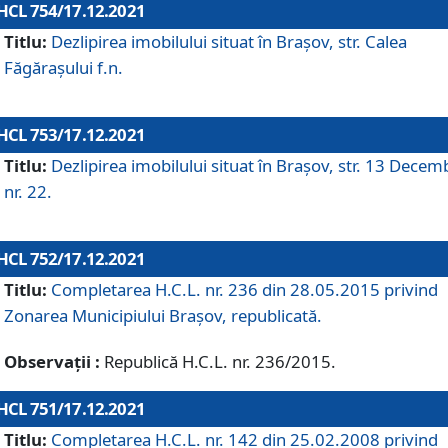
HCL 754/17.12.2021
Titlu:
Dezlipirea imobilului situat în Brașov, str. Calea
Făgărașului f.n.
HCL 753/17.12.2021
Titlu:
Dezlipirea imobilului situat în Brașov, str. 13 Decem
nr. 22.
HCL 752/17.12.2021
Titlu:
Completarea H.C.L. nr. 236 din 28.05.2015 privind
Zonarea Municipiului Braşov, republicată.
Observații :
Republică H.C.L. nr. 236/2015.
HCL 751/17.12.2021
Titlu:
Completarea H.C.L. nr. 142 din 25.02.2008 privind