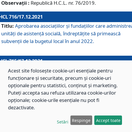
Observații :
Republică H.C.L. nr. 76/2019.
HCL 716/17.12.2021
Titlu:
Aprobarea asociaţiilor şi fundaţiilor care administre
unităţi de asistenţă socială, îndreptăţite să primească
subvenţii de la bugetul local în anul 2022.
HCL 715/17.12.2021
Titlu:
Aprobarea Planului de acţiuni sau lucrări de interes
Acest site folosește cookie-uri esențiale pentru
local pentru anul 2022.
funcționare și securitate, precum și cookie-uri
opționale pentru statistici, conținut și marketing.
Puteți accepta sau refuza utilizarea cookie-urilor
HCL 714/17.12.2021
opționale; cookie-urile esențiale nu pot fi
Titlu:
Modificarea Anexei la H.C.L. nr. 709/2020 privind
dezactivate.
aprobarea Regulamentului de Organizare şi Funcţionare a
Respinge
Accept toate
Direcţiei de Asistenţă Socială Braşov.
Setări