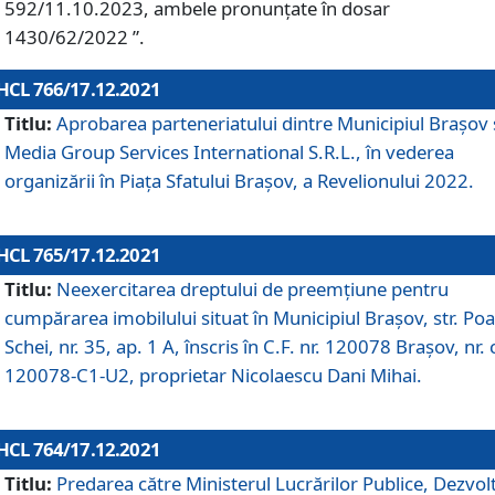
592/11.10.2023, ambele pronunțate în dosar
1430/62/2022 ”.
HCL 766/17.12.2021
Titlu:
Aprobarea parteneriatului dintre Municipiul Brașov 
Media Group Services International S.R.L., în vederea
organizării în Piața Sfatului Brașov, a Revelionului 2022.
HCL 765/17.12.2021
Titlu:
Neexercitarea dreptului de preemţiune pentru
cumpărarea imobilului situat în Municipiul Braşov, str. Poa
Schei, nr. 35, ap. 1 A, înscris în C.F. nr. 120078 Brașov, nr. 
120078-C1-U2, proprietar Nicolaescu Dani Mihai.
HCL 764/17.12.2021
Titlu:
Predarea către Ministerul Lucrărilor Publice, Dezvolt