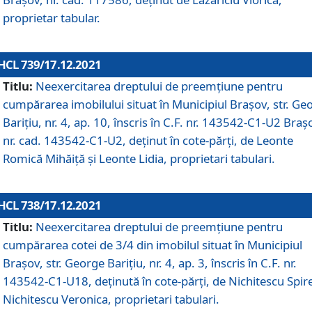
proprietar tabular.
HCL 739/17.12.2021
Titlu:
Neexercitarea dreptului de preemţiune pentru
cumpărarea imobilului situat în Municipiul Braşov, str. Ge
Barițiu, nr. 4, ap. 10, înscris în C.F. nr. 143542-C1-U2 Braș
nr. cad. 143542-C1-U2, deținut în cote-părți, de Leonte
Romică Mihăiță și Leonte Lidia, proprietari tabulari.
HCL 738/17.12.2021
Titlu:
Neexercitarea dreptului de preemţiune pentru
cumpărarea cotei de 3/4 din imobilul situat în Municipiul
Braşov, str. George Barițiu, nr. 4, ap. 3, înscris în C.F. nr.
143542-C1-U18, deținută în cote-părți, de Nichitescu Spire
Nichitescu Veronica, proprietari tabulari.