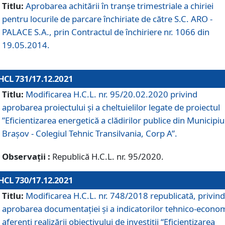
Titlu:
Aprobarea achitării în tranșe trimestriale a chiriei
pentru locurile de parcare închiriate de către S.C. ARO -
PALACE S.A., prin Contractul de închiriere nr. 1066 din
19.05.2014.
HCL 731/17.12.2021
Titlu:
Modificarea H.C.L. nr. 95/20.02.2020 privind
aprobarea proiectului și a cheltuielilor legate de proiectul
”Eficientizarea energetică a clădirilor publice din Municipiu
Brașov - Colegiul Tehnic Transilvania, Corp A”.
Observații :
Republică H.C.L. nr. 95/2020.
HCL 730/17.12.2021
Titlu:
Modificarea H.C.L. nr. 748/2018 republicată, privind
aprobarea documentației și a indicatorilor tehnico-econom
aferenți realizării obiectivului de investiții “Eficientizarea