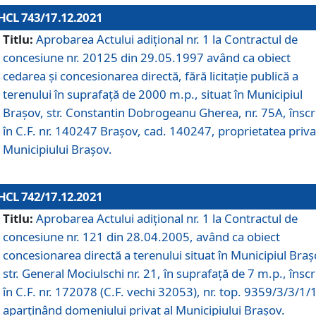
HCL 743/17.12.2021
Titlu:
Aprobarea Actului adiţional nr. 1 la Contractul de
concesiune nr. 20125 din 29.05.1997 având ca obiect
cedarea și concesionarea directă, fără licitație publică a
terenului în suprafață de 2000 m.p., situat în Municipiul
Brașov, str. Constantin Dobrogeanu Gherea, nr. 75A, înscr
în C.F. nr. 140247 Brașov, cad. 140247, proprietatea priva
Municipiului Brașov.
HCL 742/17.12.2021
Titlu:
Aprobarea Actului adiţional nr. 1 la Contractul de
concesiune nr. 121 din 28.04.2005, având ca obiect
concesionarea directă a terenului situat în Municipiul Braș
str. General Mociulschi nr. 21, în suprafață de 7 m.p., înscr
în C.F. nr. 172078 (C.F. vechi 32053), nr. top. 9359/3/3/1/
aparținând domeniului privat al Municipiului Brașov.