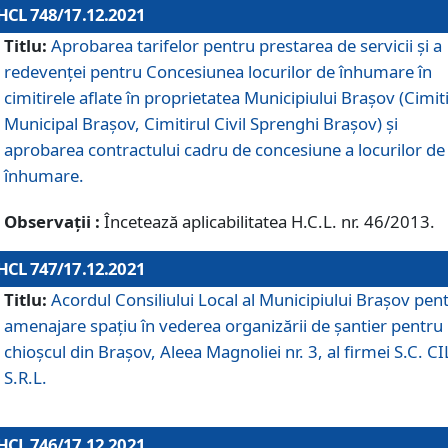
HCL 748/17.12.2021
Titlu:
Aprobarea tarifelor pentru prestarea de servicii şi a
redevenţei pentru Concesiunea locurilor de înhumare în
cimitirele aflate în proprietatea Municipiului Braşov (Cimit
Municipal Braşov, Cimitirul Civil Sprenghi Braşov) şi
aprobarea contractului cadru de concesiune a locurilor de
înhumare.
Observații :
Încetează aplicabilitatea H.C.L. nr. 46/2013.
HCL 747/17.12.2021
Titlu:
Acordul Consiliului Local al Municipiului Braşov pen
amenajare spațiu în vederea organizării de șantier pentru
chioșcul din Brașov, Aleea Magnoliei nr. 3, al firmei S.C. C
S.R.L.
HCL 746/17.12.2021