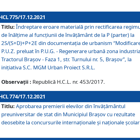
HCL 775/17.12.2021
Titlu:
Îndreptare eroare materială prin rectificarea regimu
de înălţime al funcţiunii de învăţământ de la P (parter) la
2S/(S+D)+P+2E din documentaţia de urbanism “Modificar
P.U.Z. preluat în P.U.G. - Regenerare urbană zona industria
Tractorul Braşov - Faza 1, str. Turnului nr. 5, Braşov”, la
iniţiativa S.C. MGM Urban Proiect S.R.L.
Observații :
Republică H.C.L. nr. 453/2017.
HCL 774/17.12.2021
Titlu:
Aprobarea premierii elevilor din învățământul
preuniversitar de stat din Municipiul Brașov cu rezultate
deosebite la concursurile internaționale și naționale școlar