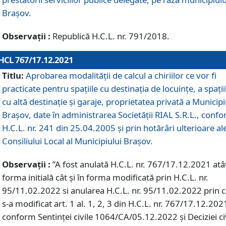
Braşov.
Observații :
Republică H.C.L. nr. 791/2018.
HCL 767/17.12.2021
Titlu:
Aprobarea modalității de calcul a chiriilor ce vor fi
practicate pentru spaţiile cu destinaţia de locuinţe, a spaţii
cu altă destinaţie şi garaje, proprietatea privată a Municipi
Braşov, date în administrarea Societăţii RIAL S.R.L., conf
H.C.L. nr. 241 din 25.04.2005 și prin hotărâri ulterioare al
Consiliului Local al Municipiului Braşov.
Observații :
”A fost anulată H.C.L. nr. 767/17.12.2021 atât
forma initială cât și în forma modificată prin H.C.L. nr.
95/11.02.2022 si anularea H.C.L. nr. 95/11.02.2022 prin 
s-a modificat art. 1 al. 1, 2, 3 din H.C.L. nr. 767/17.12.202
conform Sentinței civile 1064/CA/05.12.2022 și Deciziei ci