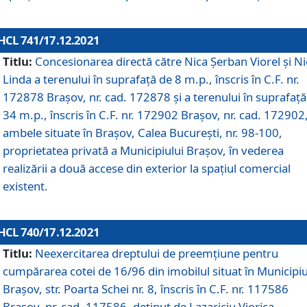
HCL 741/17.12.2021
Titlu:
Concesionarea directă către Nica Șerban Viorel și Ni
Linda a terenului în suprafață de 8 m.p., înscris în C.F. nr.
172878 Brașov, nr. cad. 172878 și a terenului în suprafață
34 m.p., înscris în C.F. nr. 172902 Brașov, nr. cad. 172902
ambele situate în Brașov, Calea București, nr. 98-100,
proprietatea privată a Municipiului Brașov, în vederea
realizării a două accese din exterior la spațiul comercial
existent.
HCL 740/17.12.2021
Titlu:
Neexercitarea dreptului de preemţiune pentru
cumpărarea cotei de 16/96 din imobilul situat în Municipiu
Braşov, str. Poarta Schei nr. 8, înscris în C.F. nr. 117586
Brașov, nr. cad. 117586, deținut de Lazariciu Viorica,