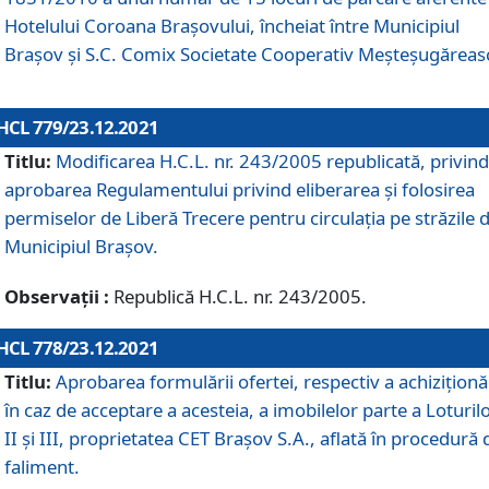
Hotelului Coroana Brașovului, încheiat între Municipiul
Braşov şi S.C. Comix Societate Cooperativ Meșteșugăreas
HCL 779/23.12.2021
Titlu:
Modificarea H.C.L. nr. 243/2005 republicată, privind
aprobarea Regulamentului privind eliberarea şi folosirea
permiselor de Liberă Trecere pentru circulația pe străzile 
Municipiul Braşov.
Observații :
Republică H.C.L. nr. 243/2005.
HCL 778/23.12.2021
Titlu:
Aprobarea formulării ofertei, respectiv a achiziționăr
în caz de acceptare a acesteia, a imobilelor parte a Loturilo
II și III, proprietatea CET Brașov S.A., aflată în procedură 
faliment.