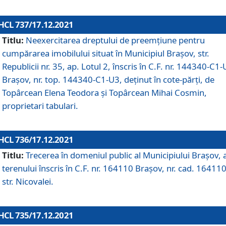
HCL 737/17.12.2021
Titlu:
Neexercitarea dreptului de preemţiune pentru
cumpărarea imobilului situat în Municipiul Braşov, str.
Republicii nr. 35, ap. Lotul 2, înscris în C.F. nr. 144340-C1
Brașov, nr. top. 144340-C1-U3, deținut în cote-părți, de
Topârcean Elena Teodora și Topârcean Mihai Cosmin,
proprietari tabulari.
HCL 736/17.12.2021
Titlu:
Trecerea în domeniul public al Municipiului Braşov, 
terenului înscris în C.F. nr. 164110 Brașov, nr. cad. 164110
str. Nicovalei.
HCL 735/17.12.2021