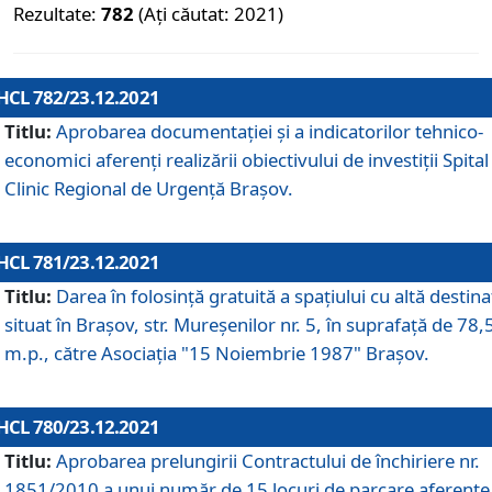
Rezultate:
782
(Ați căutat: 2021)
HCL 782/23.12.2021
Titlu:
Aprobarea documentației și a indicatorilor tehnico-
economici aferenți realizării obiectivului de investiții Spital
Clinic Regional de Urgență Brașov.
HCL 781/23.12.2021
Titlu:
Darea în folosinţă gratuită a spaţiului cu altă destina
situat în Braşov, str. Mureşenilor nr. 5, în suprafaţă de 78,
m.p., către Asociaţia "15 Noiembrie 1987" Braşov.
HCL 780/23.12.2021
Titlu:
Aprobarea prelungirii Contractului de închiriere nr.
1851/2010 a unui număr de 15 locuri de parcare aferente