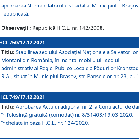
aprobarea Nomenclatorului stradal al Municipiului Braşov
republicată.
Observații :
Republică H.C.L. nr. 142/2008.
HCL 750/17.12.2021
Titlu:
Stabilirea sediului Asociației Naționale a Salvatorilor
Montani din România, în incinta imobilului - sediul
administrativ al Regiei Publice Locale a Pădurilor Kronstad
R.A., situat în Municipiul Braşov, str. Panselelor nr. 23, bl. 
HCL 749/17.12.2021
Titlu:
Aprobarea Actului adițional nr. 2 la Contractul de da
în folosință gratuită (comodat) nr. 8/31403/19.03.2020,
încheiate în baza H.C.L. nr. 124/2020.