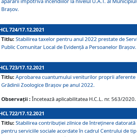
apărării împotriva incendiilor la nivelul U.A.T. al Municipiul
Brașov.
HCL 724/17.12.2021
Titlu:
Stabilirea taxelor pentru anul 2022 prestate de Servi
Public Comunitar Local de Evidență a Persoanelor Braşov.
HCL 723/17.12.2021
Titlu:
Aprobarea cuantumului veniturilor proprii aferente
Grădinii Zoologice Braşov pe anul 2022.
Observații :
Încetează aplicabilitatea H.C.L. nr. 563/2020.
HCL 722/17.12.2021
Titlu:
Stabilirea contribuţiei zilnice de întreținere datorată
pentru serviciile sociale acordate în cadrul Centrului de tip