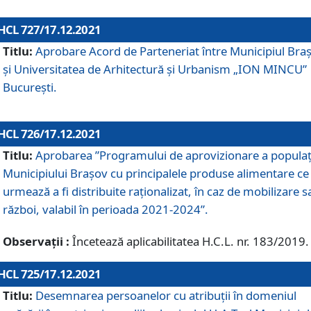
HCL 727/17.12.2021
Titlu:
Aprobare Acord de Parteneriat între Municipiul Bra
și Universitatea de Arhitectură și Urbanism „ION MINCU”
București.
HCL 726/17.12.2021
Titlu:
Aprobarea ”Programului de aprovizionare a populaț
Municipiului Braşov cu principalele produse alimentare ce
urmează a fi distribuite raționalizat, în caz de mobilizare s
război, valabil în perioada 2021-2024”.
Observații :
Încetează aplicabilitatea H.C.L. nr. 183/2019.
HCL 725/17.12.2021
Titlu:
Desemnarea persoanelor cu atribuții în domeniul