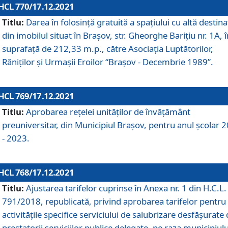
HCL 770/17.12.2021
Titlu:
Darea în folosinţă gratuită a spaţiului cu altă destina
din imobilul situat în Braşov, str. Gheorghe Bariţiu nr. 1A, î
suprafaţă de 212,33 m.p., către Asociaţia Luptătorilor,
Răniţilor şi Urmaşii Eroilor “Braşov - Decembrie 1989”.
HCL 769/17.12.2021
Titlu:
Aprobarea reţelei unităţilor de învăţământ
preuniversitar, din Municipiul Braşov, pentru anul şcolar 
- 2023.
HCL 768/17.12.2021
Titlu:
Ajustarea tarifelor cuprinse în Anexa nr. 1 din H.C.L. 
791/2018, republicată, privind aprobarea tarifelor pentru
activităţile specifice serviciului de salubrizare desfăşurate
prestatorii serviciilor publice delegate, pe raza municipiulu