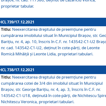
proprietar tabular.
HCL 739/17.12.2021
Titlu:
Neexercitarea dreptului de preemţiune pentru
cumpărarea imobilului situat în Municipiul Braşov, str. Ge
Barițiu, nr. 4, ap. 10, înscris în C.F. nr. 143542-C1-U2 Braș
nr. cad. 143542-C1-U2, deținut în cote-părți, de Leonte
Romică Mihăiță și Leonte Lidia, proprietari tabulari.
HCL 738/17.12.2021
Titlu:
Neexercitarea dreptului de preemţiune pentru
cumpărarea cotei de 3/4 din imobilul situat în Municipiul
Braşov, str. George Barițiu, nr. 4, ap. 3, înscris în C.F. nr.
143542-C1-U18, deținută în cote-părți, de Nichitescu Spire
Nichitescu Veronica, proprietari tabulari.