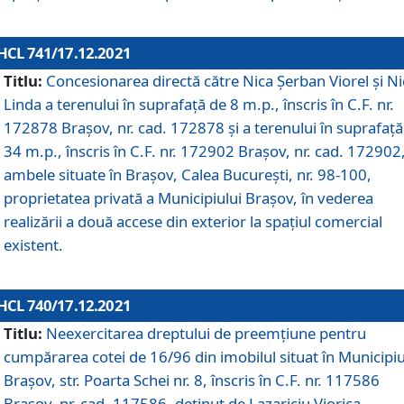
HCL 741/17.12.2021
Titlu:
Concesionarea directă către Nica Șerban Viorel și Ni
Linda a terenului în suprafață de 8 m.p., înscris în C.F. nr.
172878 Brașov, nr. cad. 172878 și a terenului în suprafață
34 m.p., înscris în C.F. nr. 172902 Brașov, nr. cad. 172902
ambele situate în Brașov, Calea București, nr. 98-100,
proprietatea privată a Municipiului Brașov, în vederea
realizării a două accese din exterior la spațiul comercial
existent.
HCL 740/17.12.2021
Titlu:
Neexercitarea dreptului de preemţiune pentru
cumpărarea cotei de 16/96 din imobilul situat în Municipiu
Braşov, str. Poarta Schei nr. 8, înscris în C.F. nr. 117586
Brașov, nr. cad. 117586, deținut de Lazariciu Viorica,