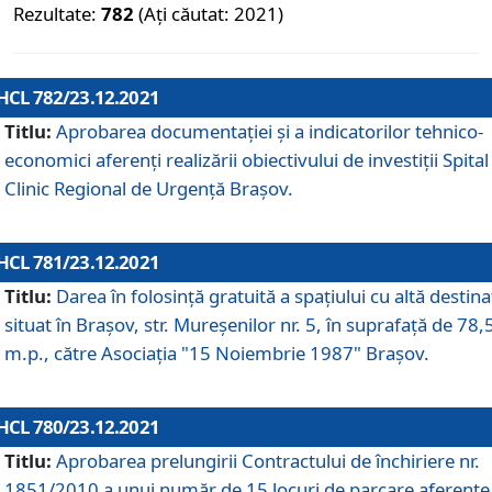
Rezultate:
782
(Ați căutat: 2021)
HCL 782/23.12.2021
Titlu:
Aprobarea documentației și a indicatorilor tehnico-
economici aferenți realizării obiectivului de investiții Spital
Clinic Regional de Urgență Brașov.
HCL 781/23.12.2021
Titlu:
Darea în folosinţă gratuită a spaţiului cu altă destina
situat în Braşov, str. Mureşenilor nr. 5, în suprafaţă de 78,
m.p., către Asociaţia "15 Noiembrie 1987" Braşov.
HCL 780/23.12.2021
Titlu:
Aprobarea prelungirii Contractului de închiriere nr.
1851/2010 a unui număr de 15 locuri de parcare aferente