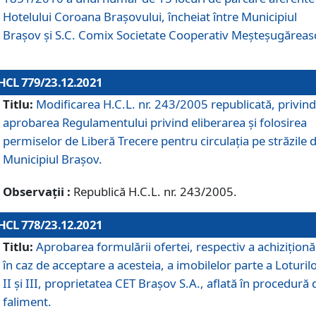
Hotelului Coroana Brașovului, încheiat între Municipiul
Braşov şi S.C. Comix Societate Cooperativ Meșteșugăreas
HCL 779/23.12.2021
Titlu:
Modificarea H.C.L. nr. 243/2005 republicată, privind
aprobarea Regulamentului privind eliberarea şi folosirea
permiselor de Liberă Trecere pentru circulația pe străzile 
Municipiul Braşov.
Observații :
Republică H.C.L. nr. 243/2005.
HCL 778/23.12.2021
Titlu:
Aprobarea formulării ofertei, respectiv a achiziționăr
în caz de acceptare a acesteia, a imobilelor parte a Loturilo
II și III, proprietatea CET Brașov S.A., aflată în procedură 
faliment.