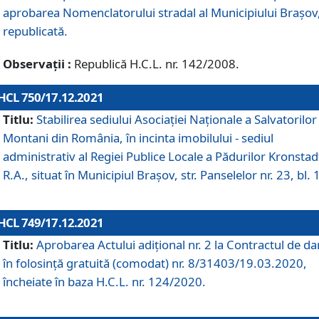
aprobarea Nomenclatorului stradal al Municipiului Braşov
republicată.
Observații :
Republică H.C.L. nr. 142/2008.
HCL 750/17.12.2021
Titlu:
Stabilirea sediului Asociației Naționale a Salvatorilor
Montani din România, în incinta imobilului - sediul
administrativ al Regiei Publice Locale a Pădurilor Kronstad
R.A., situat în Municipiul Braşov, str. Panselelor nr. 23, bl. 
HCL 749/17.12.2021
Titlu:
Aprobarea Actului adițional nr. 2 la Contractul de da
în folosință gratuită (comodat) nr. 8/31403/19.03.2020,
încheiate în baza H.C.L. nr. 124/2020.