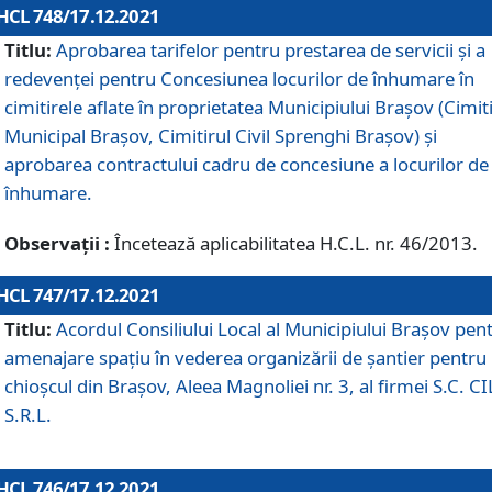
HCL 748/17.12.2021
Titlu:
Aprobarea tarifelor pentru prestarea de servicii şi a
redevenţei pentru Concesiunea locurilor de înhumare în
cimitirele aflate în proprietatea Municipiului Braşov (Cimit
Municipal Braşov, Cimitirul Civil Sprenghi Braşov) şi
aprobarea contractului cadru de concesiune a locurilor de
înhumare.
Observații :
Încetează aplicabilitatea H.C.L. nr. 46/2013.
HCL 747/17.12.2021
Titlu:
Acordul Consiliului Local al Municipiului Braşov pen
amenajare spațiu în vederea organizării de șantier pentru
chioșcul din Brașov, Aleea Magnoliei nr. 3, al firmei S.C. C
S.R.L.
HCL 746/17.12.2021