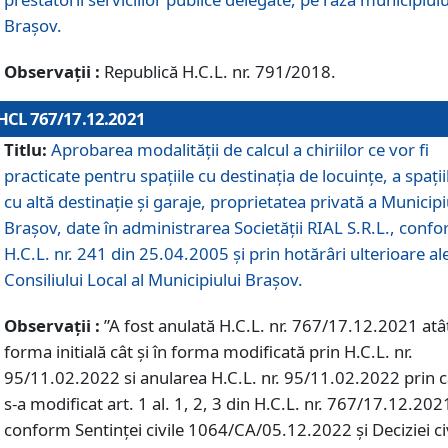
Braşov.
Observații :
Republică H.C.L. nr. 791/2018.
HCL 767/17.12.2021
Titlu:
Aprobarea modalității de calcul a chiriilor ce vor fi
practicate pentru spaţiile cu destinaţia de locuinţe, a spaţii
cu altă destinaţie şi garaje, proprietatea privată a Municipi
Braşov, date în administrarea Societăţii RIAL S.R.L., conf
H.C.L. nr. 241 din 25.04.2005 și prin hotărâri ulterioare al
Consiliului Local al Municipiului Braşov.
Observații :
”A fost anulată H.C.L. nr. 767/17.12.2021 atât
forma initială cât și în forma modificată prin H.C.L. nr.
95/11.02.2022 si anularea H.C.L. nr. 95/11.02.2022 prin 
s-a modificat art. 1 al. 1, 2, 3 din H.C.L. nr. 767/17.12.202
conform Sentinței civile 1064/CA/05.12.2022 și Deciziei ci