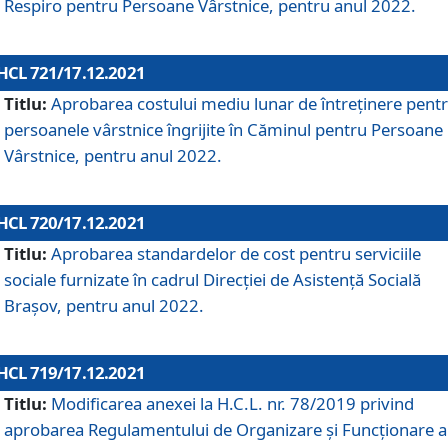
Respiro pentru Persoane Vârstnice, pentru anul 2022.
HCL 721/17.12.2021
Titlu:
Aprobarea costului mediu lunar de întreţinere pent
persoanele vârstnice îngrijite în Căminul pentru Persoane
Vârstnice, pentru anul 2022.
HCL 720/17.12.2021
Titlu:
Aprobarea standardelor de cost pentru serviciile
sociale furnizate în cadrul Direcției de Asistență Socială
Brașov, pentru anul 2022.
HCL 719/17.12.2021
Titlu:
Modificarea anexei la H.C.L. nr. 78/2019 privind
aprobarea Regulamentului de Organizare și Funcționare a