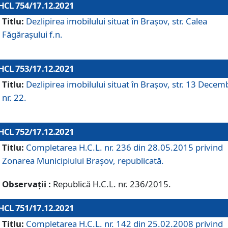
HCL 754/17.12.2021
Titlu:
Dezlipirea imobilului situat în Brașov, str. Calea
Făgărașului f.n.
HCL 753/17.12.2021
Titlu:
Dezlipirea imobilului situat în Brașov, str. 13 Decem
nr. 22.
HCL 752/17.12.2021
Titlu:
Completarea H.C.L. nr. 236 din 28.05.2015 privind
Zonarea Municipiului Braşov, republicată.
Observații :
Republică H.C.L. nr. 236/2015.
HCL 751/17.12.2021
Titlu:
Completarea H.C.L. nr. 142 din 25.02.2008 privind