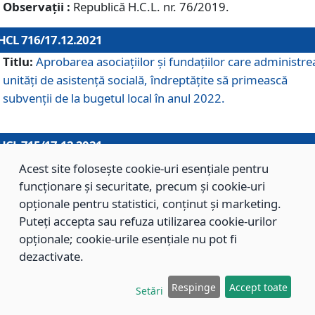
Observații :
Republică H.C.L. nr. 76/2019.
HCL 716/17.12.2021
Titlu:
Aprobarea asociaţiilor şi fundaţiilor care administre
unităţi de asistenţă socială, îndreptăţite să primească
subvenţii de la bugetul local în anul 2022.
HCL 715/17.12.2021
Titlu:
Aprobarea Planului de acţiuni sau lucrări de interes
Acest site folosește cookie-uri esențiale pentru
local pentru anul 2022.
funcționare și securitate, precum și cookie-uri
opționale pentru statistici, conținut și marketing.
Puteți accepta sau refuza utilizarea cookie-urilor
HCL 714/17.12.2021
opționale; cookie-urile esențiale nu pot fi
Titlu:
Modificarea Anexei la H.C.L. nr. 709/2020 privind
dezactivate.
aprobarea Regulamentului de Organizare şi Funcţionare a
Respinge
Accept toate
Direcţiei de Asistenţă Socială Braşov.
Setări