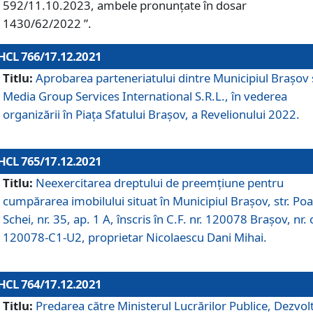
592/11.10.2023, ambele pronunțate în dosar
1430/62/2022 ”.
HCL 766/17.12.2021
Titlu:
Aprobarea parteneriatului dintre Municipiul Brașov 
Media Group Services International S.R.L., în vederea
organizării în Piața Sfatului Brașov, a Revelionului 2022.
HCL 765/17.12.2021
Titlu:
Neexercitarea dreptului de preemţiune pentru
cumpărarea imobilului situat în Municipiul Braşov, str. Poa
Schei, nr. 35, ap. 1 A, înscris în C.F. nr. 120078 Brașov, nr. 
120078-C1-U2, proprietar Nicolaescu Dani Mihai.
HCL 764/17.12.2021
Titlu:
Predarea către Ministerul Lucrărilor Publice, Dezvolt