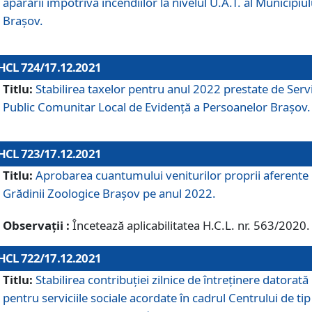
apărării împotriva incendiilor la nivelul U.A.T. al Municipiul
Brașov.
HCL 724/17.12.2021
Titlu:
Stabilirea taxelor pentru anul 2022 prestate de Servi
Public Comunitar Local de Evidență a Persoanelor Braşov.
HCL 723/17.12.2021
Titlu:
Aprobarea cuantumului veniturilor proprii aferente
Grădinii Zoologice Braşov pe anul 2022.
Observații :
Încetează aplicabilitatea H.C.L. nr. 563/2020.
HCL 722/17.12.2021
Titlu:
Stabilirea contribuţiei zilnice de întreținere datorată
pentru serviciile sociale acordate în cadrul Centrului de tip