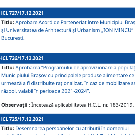
HCL 727/17.12.2021
Titlu:
Aprobare Acord de Parteneriat între Municipiul Bra
și Universitatea de Arhitectură și Urbanism „ION MINCU”
București.
HCL 726/17.12.2021
Titlu:
Aprobarea ”Programului de aprovizionare a populaț
Municipiului Braşov cu principalele produse alimentare ce
urmează a fi distribuite raționalizat, în caz de mobilizare s
război, valabil în perioada 2021-2024”.
Observații :
Încetează aplicabilitatea H.C.L. nr. 183/2019.
HCL 725/17.12.2021
Titlu:
Desemnarea persoanelor cu atribuții în domeniul