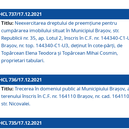
HCL 737/17.12.2021
Titlu:
Neexercitarea dreptului de preemţiune pentru
cumpărarea imobilului situat în Municipiul Braşov, str.
Republicii nr. 35, ap. Lotul 2, înscris în C.F. nr. 144340-C1
Brașov, nr. top. 144340-C1-U3, deținut în cote-părți, de
Topârcean Elena Teodora și Topârcean Mihai Cosmin,
proprietari tabulari.
HCL 736/17.12.2021
Titlu:
Trecerea în domeniul public al Municipiului Braşov, 
terenului înscris în C.F. nr. 164110 Brașov, nr. cad. 164110
str. Nicovalei.
HCL 735/17.12.2021