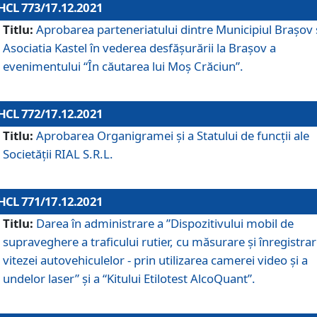
HCL 773/17.12.2021
Titlu:
Aprobarea parteneriatului dintre Municipiul Brașov 
Asociatia Kastel în vederea desfăşurării la Brașov a
evenimentului “În căutarea lui Moș Crăciun”.
HCL 772/17.12.2021
Titlu:
Aprobarea Organigramei şi a Statului de funcţii ale
Societăţii RIAL S.R.L.
HCL 771/17.12.2021
Titlu:
Darea în administrare a ”Dispozitivului mobil de
supraveghere a traficului rutier, cu măsurare și înregistrar
vitezei autovehiculelor - prin utilizarea camerei video și a
undelor laser” și a “Kitului Etilotest AlcoQuant”.