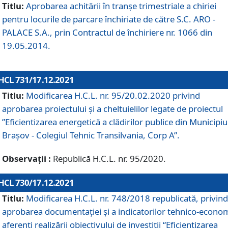
Titlu:
Aprobarea achitării în tranșe trimestriale a chiriei
pentru locurile de parcare închiriate de către S.C. ARO -
PALACE S.A., prin Contractul de închiriere nr. 1066 din
19.05.2014.
HCL 731/17.12.2021
Titlu:
Modificarea H.C.L. nr. 95/20.02.2020 privind
aprobarea proiectului și a cheltuielilor legate de proiectul
”Eficientizarea energetică a clădirilor publice din Municipiu
Brașov - Colegiul Tehnic Transilvania, Corp A”.
Observații :
Republică H.C.L. nr. 95/2020.
HCL 730/17.12.2021
Titlu:
Modificarea H.C.L. nr. 748/2018 republicată, privind
aprobarea documentației și a indicatorilor tehnico-econom
aferenți realizării obiectivului de investiții “Eficientizarea