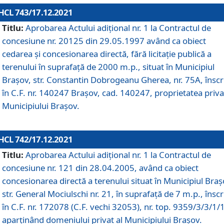
HCL 743/17.12.2021
Titlu:
Aprobarea Actului adiţional nr. 1 la Contractul de
concesiune nr. 20125 din 29.05.1997 având ca obiect
cedarea și concesionarea directă, fără licitație publică a
terenului în suprafață de 2000 m.p., situat în Municipiul
Brașov, str. Constantin Dobrogeanu Gherea, nr. 75A, înscr
în C.F. nr. 140247 Brașov, cad. 140247, proprietatea priva
Municipiului Brașov.
HCL 742/17.12.2021
Titlu:
Aprobarea Actului adiţional nr. 1 la Contractul de
concesiune nr. 121 din 28.04.2005, având ca obiect
concesionarea directă a terenului situat în Municipiul Braș
str. General Mociulschi nr. 21, în suprafață de 7 m.p., înscr
în C.F. nr. 172078 (C.F. vechi 32053), nr. top. 9359/3/3/1/
aparținând domeniului privat al Municipiului Brașov.