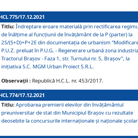
HCL 775/17.12.2021
Titlu:
Îndreptare eroare materială prin rectificarea regimu
de înălţime al funcţiunii de învăţământ de la P (parter) la
2S/(S+D)+P+2E din documentaţia de urbanism “Modificar
P.U.Z. preluat în P.U.G. - Regenerare urbană zona industria
Tractorul Braşov - Faza 1, str. Turnului nr. 5, Braşov”, la
iniţiativa S.C. MGM Urban Proiect S.R.L.
Observații :
Republică H.C.L. nr. 453/2017.
HCL 774/17.12.2021
Titlu:
Aprobarea premierii elevilor din învățământul
preuniversitar de stat din Municipiul Brașov cu rezultate
deosebite la concursurile internaționale și naționale școlar