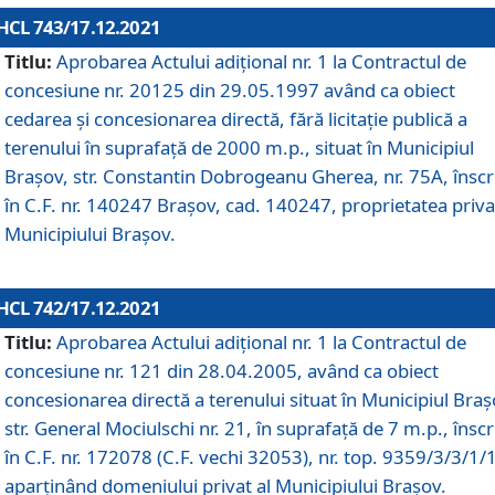
HCL 743/17.12.2021
Titlu:
Aprobarea Actului adiţional nr. 1 la Contractul de
concesiune nr. 20125 din 29.05.1997 având ca obiect
cedarea și concesionarea directă, fără licitație publică a
terenului în suprafață de 2000 m.p., situat în Municipiul
Brașov, str. Constantin Dobrogeanu Gherea, nr. 75A, înscr
în C.F. nr. 140247 Brașov, cad. 140247, proprietatea priva
Municipiului Brașov.
HCL 742/17.12.2021
Titlu:
Aprobarea Actului adiţional nr. 1 la Contractul de
concesiune nr. 121 din 28.04.2005, având ca obiect
concesionarea directă a terenului situat în Municipiul Braș
str. General Mociulschi nr. 21, în suprafață de 7 m.p., înscr
în C.F. nr. 172078 (C.F. vechi 32053), nr. top. 9359/3/3/1/
aparținând domeniului privat al Municipiului Brașov.