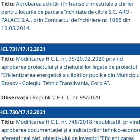
Titlu:
Aprobarea achitării în tranșe trimestriale a chiriei
pentru locurile de parcare închiriate de către S.C. ARO -
PALACE S.A., prin Contractul de închiriere nr. 1066 din
19.05.2014.
HCL 731/17.12.2021
Titlu:
Modificarea H.C.L. nr. 95/20.02.2020 privind
aprobarea proiectului și a cheltuielilor legate de proiectul
”Eficientizarea energetică a clădirilor publice din Municipiu
Brașov - Colegiul Tehnic Transilvania, Corp A”.
Observații :
Republică H.C.L. nr. 95/2020.
HCL 730/17.12.2021
Titlu:
Modificarea H.C.L. nr. 748/2018 republicată, privind
aprobarea documentației și a indicatorilor tehnico-econom
aferenți realizării obiectivului de investiții “Eficientizarea