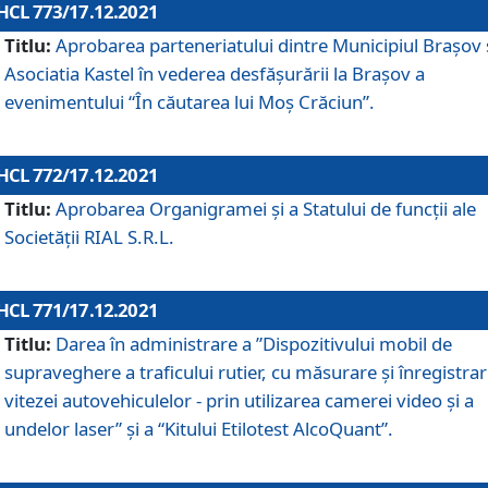
HCL 773/17.12.2021
Titlu:
Aprobarea parteneriatului dintre Municipiul Brașov 
Asociatia Kastel în vederea desfăşurării la Brașov a
evenimentului “În căutarea lui Moș Crăciun”.
HCL 772/17.12.2021
Titlu:
Aprobarea Organigramei şi a Statului de funcţii ale
Societăţii RIAL S.R.L.
HCL 771/17.12.2021
Titlu:
Darea în administrare a ”Dispozitivului mobil de
supraveghere a traficului rutier, cu măsurare și înregistrar
vitezei autovehiculelor - prin utilizarea camerei video și a
undelor laser” și a “Kitului Etilotest AlcoQuant”.