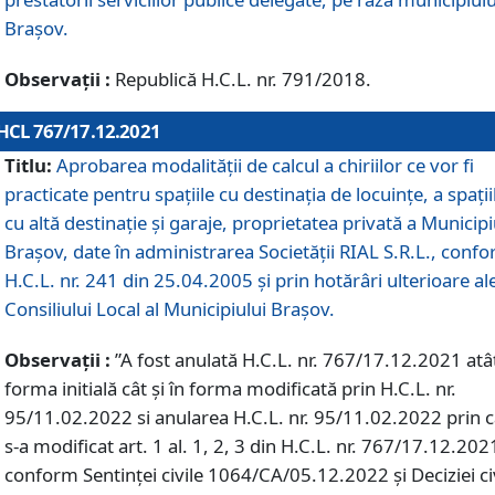
Braşov.
Observații :
Republică H.C.L. nr. 791/2018.
HCL 767/17.12.2021
Titlu:
Aprobarea modalității de calcul a chiriilor ce vor fi
practicate pentru spaţiile cu destinaţia de locuinţe, a spaţii
cu altă destinaţie şi garaje, proprietatea privată a Municipi
Braşov, date în administrarea Societăţii RIAL S.R.L., conf
H.C.L. nr. 241 din 25.04.2005 și prin hotărâri ulterioare al
Consiliului Local al Municipiului Braşov.
Observații :
”A fost anulată H.C.L. nr. 767/17.12.2021 atât
forma initială cât și în forma modificată prin H.C.L. nr.
95/11.02.2022 si anularea H.C.L. nr. 95/11.02.2022 prin 
s-a modificat art. 1 al. 1, 2, 3 din H.C.L. nr. 767/17.12.202
conform Sentinței civile 1064/CA/05.12.2022 și Deciziei ci