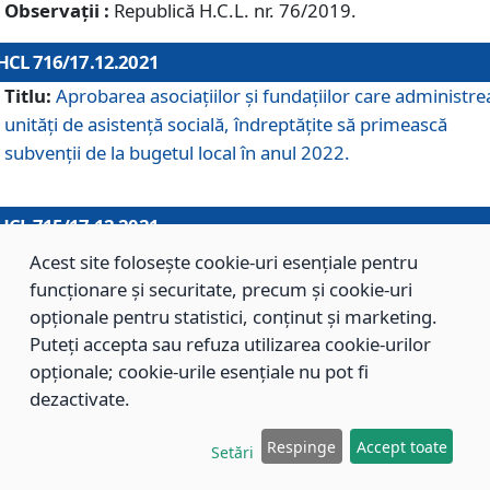
Observații :
Republică H.C.L. nr. 76/2019.
HCL 716/17.12.2021
Titlu:
Aprobarea asociaţiilor şi fundaţiilor care administre
unităţi de asistenţă socială, îndreptăţite să primească
subvenţii de la bugetul local în anul 2022.
HCL 715/17.12.2021
Titlu:
Aprobarea Planului de acţiuni sau lucrări de interes
Acest site folosește cookie-uri esențiale pentru
local pentru anul 2022.
funcționare și securitate, precum și cookie-uri
opționale pentru statistici, conținut și marketing.
Puteți accepta sau refuza utilizarea cookie-urilor
HCL 714/17.12.2021
opționale; cookie-urile esențiale nu pot fi
Titlu:
Modificarea Anexei la H.C.L. nr. 709/2020 privind
dezactivate.
aprobarea Regulamentului de Organizare şi Funcţionare a
Respinge
Accept toate
Direcţiei de Asistenţă Socială Braşov.
Setări