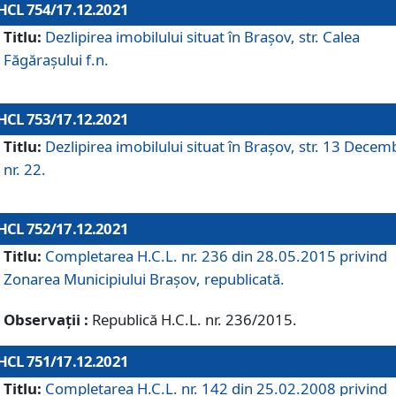
HCL 754/17.12.2021
Titlu:
Dezlipirea imobilului situat în Brașov, str. Calea
Făgărașului f.n.
HCL 753/17.12.2021
Titlu:
Dezlipirea imobilului situat în Brașov, str. 13 Decem
nr. 22.
HCL 752/17.12.2021
Titlu:
Completarea H.C.L. nr. 236 din 28.05.2015 privind
Zonarea Municipiului Braşov, republicată.
Observații :
Republică H.C.L. nr. 236/2015.
HCL 751/17.12.2021
Titlu:
Completarea H.C.L. nr. 142 din 25.02.2008 privind