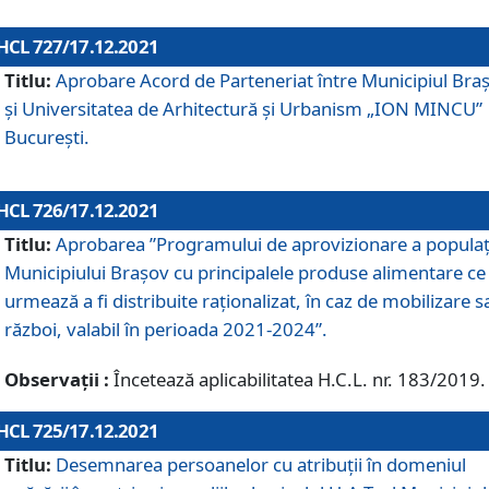
HCL 727/17.12.2021
Titlu:
Aprobare Acord de Parteneriat între Municipiul Bra
și Universitatea de Arhitectură și Urbanism „ION MINCU”
București.
HCL 726/17.12.2021
Titlu:
Aprobarea ”Programului de aprovizionare a populaț
Municipiului Braşov cu principalele produse alimentare ce
urmează a fi distribuite raționalizat, în caz de mobilizare s
război, valabil în perioada 2021-2024”.
Observații :
Încetează aplicabilitatea H.C.L. nr. 183/2019.
HCL 725/17.12.2021
Titlu:
Desemnarea persoanelor cu atribuții în domeniul