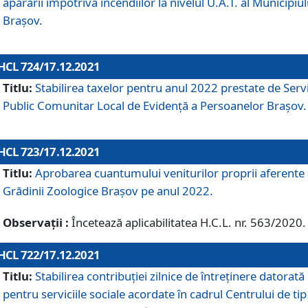
apărării împotriva incendiilor la nivelul U.A.T. al Municipiul
Brașov.
HCL 724/17.12.2021
Titlu:
Stabilirea taxelor pentru anul 2022 prestate de Servi
Public Comunitar Local de Evidență a Persoanelor Braşov.
HCL 723/17.12.2021
Titlu:
Aprobarea cuantumului veniturilor proprii aferente
Grădinii Zoologice Braşov pe anul 2022.
Observații :
Încetează aplicabilitatea H.C.L. nr. 563/2020.
HCL 722/17.12.2021
Titlu:
Stabilirea contribuţiei zilnice de întreținere datorată
pentru serviciile sociale acordate în cadrul Centrului de tip