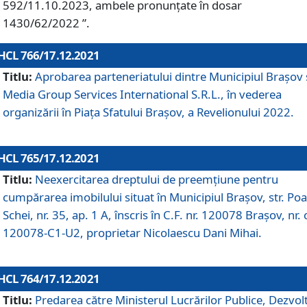
592/11.10.2023, ambele pronunțate în dosar
1430/62/2022 ”.
HCL 766/17.12.2021
Titlu:
Aprobarea parteneriatului dintre Municipiul Brașov 
Media Group Services International S.R.L., în vederea
organizării în Piața Sfatului Brașov, a Revelionului 2022.
HCL 765/17.12.2021
Titlu:
Neexercitarea dreptului de preemţiune pentru
cumpărarea imobilului situat în Municipiul Braşov, str. Poa
Schei, nr. 35, ap. 1 A, înscris în C.F. nr. 120078 Brașov, nr. 
120078-C1-U2, proprietar Nicolaescu Dani Mihai.
HCL 764/17.12.2021
Titlu:
Predarea către Ministerul Lucrărilor Publice, Dezvolt