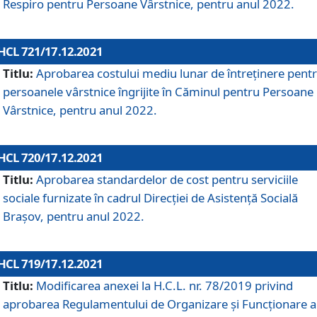
Respiro pentru Persoane Vârstnice, pentru anul 2022.
HCL 721/17.12.2021
Titlu:
Aprobarea costului mediu lunar de întreţinere pent
persoanele vârstnice îngrijite în Căminul pentru Persoane
Vârstnice, pentru anul 2022.
HCL 720/17.12.2021
Titlu:
Aprobarea standardelor de cost pentru serviciile
sociale furnizate în cadrul Direcției de Asistență Socială
Brașov, pentru anul 2022.
HCL 719/17.12.2021
Titlu:
Modificarea anexei la H.C.L. nr. 78/2019 privind
aprobarea Regulamentului de Organizare și Funcționare a