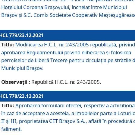
Hotelului Coroana Brașovului, încheiat între Municipiul
Braşov şi S.C. Comix Societate Cooperativ Meșteșugăreas
HCL 779/23.12.2021
Titlu:
Modificarea H.C.L. nr. 243/2005 republicată, privind
aprobarea Regulamentului privind eliberarea şi folosirea
permiselor de Liberă Trecere pentru circulația pe străzile 
Municipiul Braşov.
Observații :
Republică H.C.L. nr. 243/2005.
HCL 778/23.12.2021
Titlu:
Aprobarea formulării ofertei, respectiv a achiziționăr
în caz de acceptare a acesteia, a imobilelor parte a Loturilo
II și III, proprietatea CET Brașov S.A., aflată în procedură 
faliment.