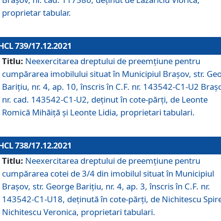
proprietar tabular.
HCL 739/17.12.2021
Titlu:
Neexercitarea dreptului de preemţiune pentru
cumpărarea imobilului situat în Municipiul Braşov, str. Ge
Barițiu, nr. 4, ap. 10, înscris în C.F. nr. 143542-C1-U2 Braș
nr. cad. 143542-C1-U2, deținut în cote-părți, de Leonte
Romică Mihăiță și Leonte Lidia, proprietari tabulari.
HCL 738/17.12.2021
Titlu:
Neexercitarea dreptului de preemţiune pentru
cumpărarea cotei de 3/4 din imobilul situat în Municipiul
Braşov, str. George Barițiu, nr. 4, ap. 3, înscris în C.F. nr.
143542-C1-U18, deținută în cote-părți, de Nichitescu Spire
Nichitescu Veronica, proprietari tabulari.