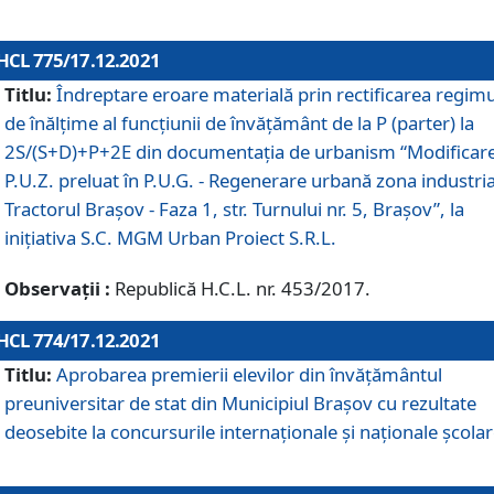
HCL 775/17.12.2021
Titlu:
Îndreptare eroare materială prin rectificarea regimu
de înălţime al funcţiunii de învăţământ de la P (parter) la
2S/(S+D)+P+2E din documentaţia de urbanism “Modificar
P.U.Z. preluat în P.U.G. - Regenerare urbană zona industria
Tractorul Braşov - Faza 1, str. Turnului nr. 5, Braşov”, la
iniţiativa S.C. MGM Urban Proiect S.R.L.
Observații :
Republică H.C.L. nr. 453/2017.
HCL 774/17.12.2021
Titlu:
Aprobarea premierii elevilor din învățământul
preuniversitar de stat din Municipiul Brașov cu rezultate
deosebite la concursurile internaționale și naționale școlar