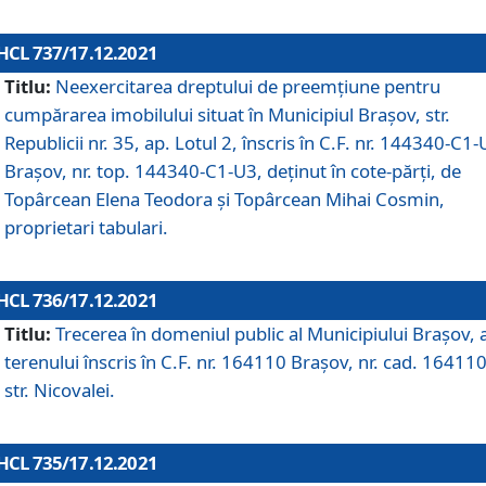
HCL 737/17.12.2021
Titlu:
Neexercitarea dreptului de preemţiune pentru
cumpărarea imobilului situat în Municipiul Braşov, str.
Republicii nr. 35, ap. Lotul 2, înscris în C.F. nr. 144340-C1
Brașov, nr. top. 144340-C1-U3, deținut în cote-părți, de
Topârcean Elena Teodora și Topârcean Mihai Cosmin,
proprietari tabulari.
HCL 736/17.12.2021
Titlu:
Trecerea în domeniul public al Municipiului Braşov, 
terenului înscris în C.F. nr. 164110 Brașov, nr. cad. 164110
str. Nicovalei.
HCL 735/17.12.2021