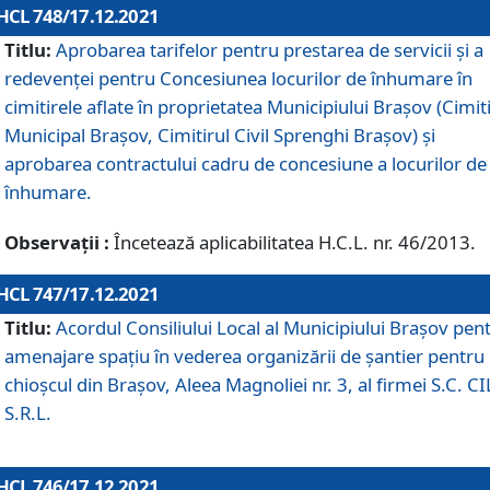
HCL 748/17.12.2021
Titlu:
Aprobarea tarifelor pentru prestarea de servicii şi a
redevenţei pentru Concesiunea locurilor de înhumare în
cimitirele aflate în proprietatea Municipiului Braşov (Cimit
Municipal Braşov, Cimitirul Civil Sprenghi Braşov) şi
aprobarea contractului cadru de concesiune a locurilor de
înhumare.
Observații :
Încetează aplicabilitatea H.C.L. nr. 46/2013.
HCL 747/17.12.2021
Titlu:
Acordul Consiliului Local al Municipiului Braşov pen
amenajare spațiu în vederea organizării de șantier pentru
chioșcul din Brașov, Aleea Magnoliei nr. 3, al firmei S.C. C
S.R.L.
HCL 746/17.12.2021