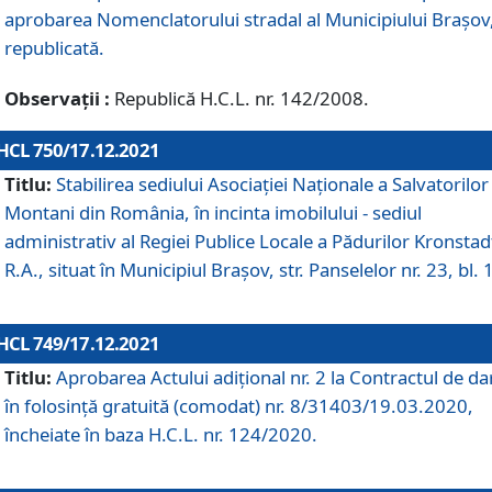
aprobarea Nomenclatorului stradal al Municipiului Braşov
republicată.
Observații :
Republică H.C.L. nr. 142/2008.
HCL 750/17.12.2021
Titlu:
Stabilirea sediului Asociației Naționale a Salvatorilor
Montani din România, în incinta imobilului - sediul
administrativ al Regiei Publice Locale a Pădurilor Kronstad
R.A., situat în Municipiul Braşov, str. Panselelor nr. 23, bl. 
HCL 749/17.12.2021
Titlu:
Aprobarea Actului adițional nr. 2 la Contractul de da
în folosință gratuită (comodat) nr. 8/31403/19.03.2020,
încheiate în baza H.C.L. nr. 124/2020.