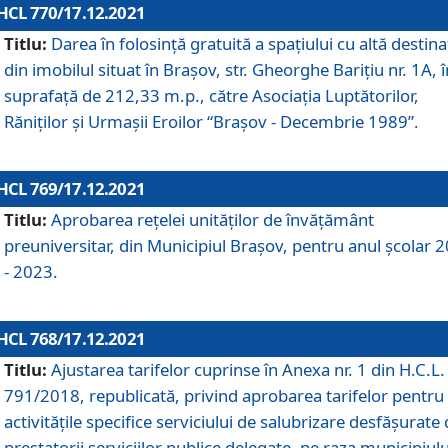
HCL 770/17.12.2021
Titlu:
Darea în folosinţă gratuită a spaţiului cu altă destina
din imobilul situat în Braşov, str. Gheorghe Bariţiu nr. 1A, î
suprafaţă de 212,33 m.p., către Asociaţia Luptătorilor,
Răniţilor şi Urmaşii Eroilor “Braşov - Decembrie 1989”.
HCL 769/17.12.2021
Titlu:
Aprobarea reţelei unităţilor de învăţământ
preuniversitar, din Municipiul Braşov, pentru anul şcolar 
- 2023.
HCL 768/17.12.2021
Titlu:
Ajustarea tarifelor cuprinse în Anexa nr. 1 din H.C.L. 
791/2018, republicată, privind aprobarea tarifelor pentru
activităţile specifice serviciului de salubrizare desfăşurate
prestatorii serviciilor publice delegate, pe raza municipiulu