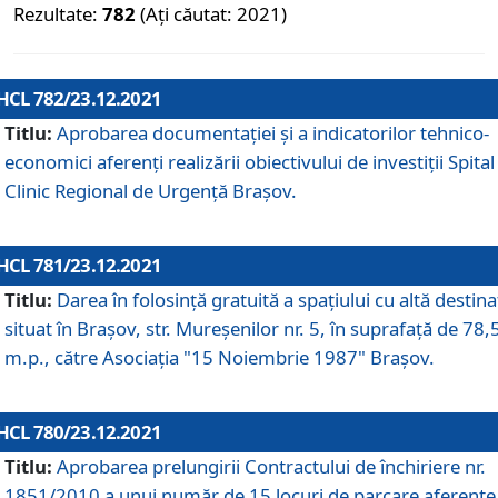
Rezultate:
782
(Ați căutat: 2021)
HCL 782/23.12.2021
Titlu:
Aprobarea documentației și a indicatorilor tehnico-
economici aferenți realizării obiectivului de investiții Spital
Clinic Regional de Urgență Brașov.
HCL 781/23.12.2021
Titlu:
Darea în folosinţă gratuită a spaţiului cu altă destina
situat în Braşov, str. Mureşenilor nr. 5, în suprafaţă de 78,
m.p., către Asociaţia "15 Noiembrie 1987" Braşov.
HCL 780/23.12.2021
Titlu:
Aprobarea prelungirii Contractului de închiriere nr.
1851/2010 a unui număr de 15 locuri de parcare aferente