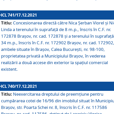
HCL 741/17.12.2021
Titlu:
Concesionarea directă către Nica Șerban Viorel și Ni
Linda a terenului în suprafață de 8 m.p., înscris în C.F. nr.
172878 Brașov, nr. cad. 172878 și a terenului în suprafață
34 m.p., înscris în C.F. nr. 172902 Brașov, nr. cad. 172902
ambele situate în Brașov, Calea București, nr. 98-100,
proprietatea privată a Municipiului Brașov, în vederea
realizării a două accese din exterior la spațiul comercial
existent.
HCL 740/17.12.2021
Titlu:
Neexercitarea dreptului de preemţiune pentru
cumpărarea cotei de 16/96 din imobilul situat în Municipiu
Braşov, str. Poarta Schei nr. 8, înscris în C.F. nr. 117586
Brașov, nr. cad. 117586, deținut de Lazariciu Viorica,