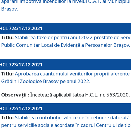
apărării împotriva incendiilor la nivelul U.A.T. al Municipiul
Brașov.
HCL 724/17.12.2021
Titlu:
Stabilirea taxelor pentru anul 2022 prestate de Servi
Public Comunitar Local de Evidență a Persoanelor Braşov.
HCL 723/17.12.2021
Titlu:
Aprobarea cuantumului veniturilor proprii aferente
Grădinii Zoologice Braşov pe anul 2022.
Observații :
Încetează aplicabilitatea H.C.L. nr. 563/2020.
HCL 722/17.12.2021
Titlu:
Stabilirea contribuţiei zilnice de întreținere datorată
pentru serviciile sociale acordate în cadrul Centrului de tip