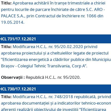
Titlu:
Aprobarea achitării în tranșe trimestriale a chiriei
pentru locurile de parcare închiriate de către S.C. ARO -
PALACE S.A., prin Contractul de închiriere nr. 1066 din
19.05.2014.
HCL 731/17.12.2021
Titlu:
Modificarea H.C.L. nr. 95/20.02.2020 privind
aprobarea proiectului și a cheltuielilor legate de proiectul
”Eficientizarea energetică a clădirilor publice din Municipiu
Brașov - Colegiul Tehnic Transilvania, Corp A”.
Observații :
Republică H.C.L. nr. 95/2020.
HCL 730/17.12.2021
Titlu:
Modificarea H.C.L. nr. 748/2018 republicată, privind
aprobarea documentației și a indicatorilor tehnico-econom
aferenți realizării obiectivului de investiții “Eficientizarea