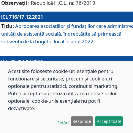
Observații :
Republică H.C.L. nr. 76/2019.
HCL 716/17.12.2021
Titlu:
Aprobarea asociaţiilor şi fundaţiilor care administre
unităţi de asistenţă socială, îndreptăţite să primească
subvenţii de la bugetul local în anul 2022.
HCL 715/17.12.2021
Titlu:
Aprobarea Planului de acţiuni sau lucrări de interes
Acest site folosește cookie-uri esențiale pentru
local pentru anul 2022.
funcționare și securitate, precum și cookie-uri
opționale pentru statistici, conținut și marketing.
Puteți accepta sau refuza utilizarea cookie-urilor
HCL 714/17.12.2021
opționale; cookie-urile esențiale nu pot fi
Titlu:
Modificarea Anexei la H.C.L. nr. 709/2020 privind
dezactivate.
aprobarea Regulamentului de Organizare şi Funcţionare a
Respinge
Accept toate
Direcţiei de Asistenţă Socială Braşov.
Setări