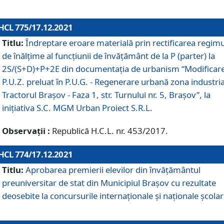
HCL 775/17.12.2021
Titlu:
Îndreptare eroare materială prin rectificarea regimu
de înălţime al funcţiunii de învăţământ de la P (parter) la
2S/(S+D)+P+2E din documentaţia de urbanism “Modificar
P.U.Z. preluat în P.U.G. - Regenerare urbană zona industria
Tractorul Braşov - Faza 1, str. Turnului nr. 5, Braşov”, la
iniţiativa S.C. MGM Urban Proiect S.R.L.
Observații :
Republică H.C.L. nr. 453/2017.
HCL 774/17.12.2021
Titlu:
Aprobarea premierii elevilor din învățământul
preuniversitar de stat din Municipiul Brașov cu rezultate
deosebite la concursurile internaționale și naționale școlar