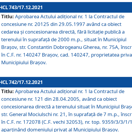
HCL 743/17.12.2021
Titlu:
Aprobarea Actului adiţional nr. 1 la Contractul de
concesiune nr. 20125 din 29.05.1997 având ca obiect
cedarea și concesionarea directă, fără licitație publică a
terenului în suprafață de 2000 m.p., situat în Municipiul
Brașov, str. Constantin Dobrogeanu Gherea, nr. 75A, înscr
în C.F. nr. 140247 Brașov, cad. 140247, proprietatea priva
Municipiului Brașov.
HCL 742/17.12.2021
Titlu:
Aprobarea Actului adiţional nr. 1 la Contractul de
concesiune nr. 121 din 28.04.2005, având ca obiect
concesionarea directă a terenului situat în Municipiul Braș
str. General Mociulschi nr. 21, în suprafață de 7 m.p., înscr
în C.F. nr. 172078 (C.F. vechi 32053), nr. top. 9359/3/3/1/
aparținând domeniului privat al Municipiului Brașov.