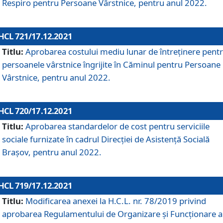
Respiro pentru Persoane Vârstnice, pentru anul 2022.
HCL 721/17.12.2021
Titlu:
Aprobarea costului mediu lunar de întreţinere pent
persoanele vârstnice îngrijite în Căminul pentru Persoane
Vârstnice, pentru anul 2022.
HCL 720/17.12.2021
Titlu:
Aprobarea standardelor de cost pentru serviciile
sociale furnizate în cadrul Direcției de Asistență Socială
Brașov, pentru anul 2022.
HCL 719/17.12.2021
Titlu:
Modificarea anexei la H.C.L. nr. 78/2019 privind
aprobarea Regulamentului de Organizare și Funcționare a