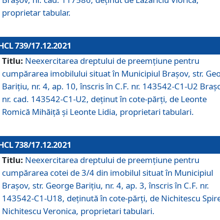
proprietar tabular.
HCL 739/17.12.2021
Titlu:
Neexercitarea dreptului de preemţiune pentru
cumpărarea imobilului situat în Municipiul Braşov, str. Ge
Barițiu, nr. 4, ap. 10, înscris în C.F. nr. 143542-C1-U2 Braș
nr. cad. 143542-C1-U2, deținut în cote-părți, de Leonte
Romică Mihăiță și Leonte Lidia, proprietari tabulari.
HCL 738/17.12.2021
Titlu:
Neexercitarea dreptului de preemţiune pentru
cumpărarea cotei de 3/4 din imobilul situat în Municipiul
Braşov, str. George Barițiu, nr. 4, ap. 3, înscris în C.F. nr.
143542-C1-U18, deținută în cote-părți, de Nichitescu Spire
Nichitescu Veronica, proprietari tabulari.