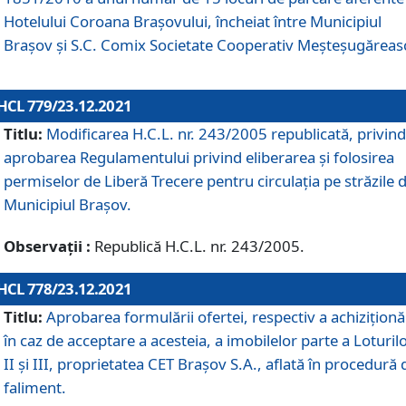
Hotelului Coroana Brașovului, încheiat între Municipiul
Braşov şi S.C. Comix Societate Cooperativ Meșteșugăreas
HCL 779/23.12.2021
Titlu:
Modificarea H.C.L. nr. 243/2005 republicată, privind
aprobarea Regulamentului privind eliberarea şi folosirea
permiselor de Liberă Trecere pentru circulația pe străzile 
Municipiul Braşov.
Observații :
Republică H.C.L. nr. 243/2005.
HCL 778/23.12.2021
Titlu:
Aprobarea formulării ofertei, respectiv a achiziționăr
în caz de acceptare a acesteia, a imobilelor parte a Loturilo
II și III, proprietatea CET Brașov S.A., aflată în procedură 
faliment.