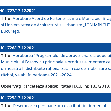
HCL 727/17.12.2021
Titlu:
Aprobare Acord de Parteneriat între Municipiul Bra
și Universitatea de Arhitectură și Urbanism „ION MINCU”
București.
HCL 726/17.12.2021
Titlu:
Aprobarea ”Programului de aprovizionare a populaț
Municipiului Braşov cu principalele produse alimentare ce
urmează a fi distribuite raționalizat, în caz de mobilizare s
război, valabil în perioada 2021-2024”.
Observații :
Încetează aplicabilitatea H.C.L. nr. 183/2019.
HCL 725/17.12.2021
Titlu:
Desemnarea persoanelor cu atribuții în domeniul