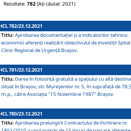
Rezultate:
782
(Ați căutat: 2021)
HCL 782/23.12.2021
Titlu:
Aprobarea documentației și a indicatorilor tehnico-
economici aferenți realizării obiectivului de investiții Spital
Clinic Regional de Urgență Brașov.
HCL 781/23.12.2021
Titlu:
Darea în folosinţă gratuită a spaţiului cu altă destina
situat în Braşov, str. Mureşenilor nr. 5, în suprafaţă de 78,
m.p., către Asociaţia "15 Noiembrie 1987" Braşov.
HCL 780/23.12.2021
Titlu:
Aprobarea prelungirii Contractului de închiriere nr.
1851/2010 a unui număr de 15 locuri de parcare aferente