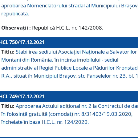
aprobarea Nomenclatorului stradal al Municipiului Braşov
republicată.
Observații :
Republică H.C.L. nr. 142/2008.
HCL 750/17.12.2021
Titlu:
Stabilirea sediului Asociației Naționale a Salvatorilor
Montani din România, în incinta imobilului - sediul
administrativ al Regiei Publice Locale a Pădurilor Kronstad
R.A., situat în Municipiul Braşov, str. Panselelor nr. 23, bl. 
HCL 749/17.12.2021
Titlu:
Aprobarea Actului adițional nr. 2 la Contractul de da
în folosință gratuită (comodat) nr. 8/31403/19.03.2020,
încheiate în baza H.C.L. nr. 124/2020.