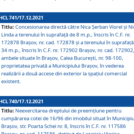
HCL 741/17.12.2021
Titlu:
Concesionarea directă către Nica Șerban Viorel și Ni
Linda a terenului în suprafață de 8 m.p., înscris în C.F. nr.
172878 Brașov, nr. cad. 172878 și a terenului în suprafață
34 m.p., înscris în C.F. nr. 172902 Brașov, nr. cad. 172902
ambele situate în Brașov, Calea București, nr. 98-100,
proprietatea privată a Municipiului Brașov, în vederea
realizării a două accese din exterior la spațiul comercial
existent.
HCL 740/17.12.2021
Titlu:
Neexercitarea dreptului de preemţiune pentru
cumpărarea cotei de 16/96 din imobilul situat în Municipiu
Braşov, str. Poarta Schei nr. 8, înscris în C.F. nr. 117586
Brașov, nr. cad. 117586, deținut de Lazariciu Viorica,