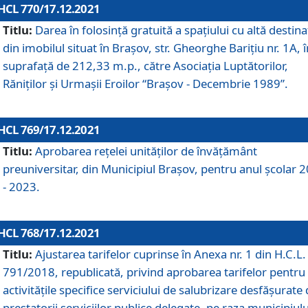
HCL 770/17.12.2021
Titlu:
Darea în folosinţă gratuită a spaţiului cu altă destina
din imobilul situat în Braşov, str. Gheorghe Bariţiu nr. 1A, î
suprafaţă de 212,33 m.p., către Asociaţia Luptătorilor,
Răniţilor şi Urmaşii Eroilor “Braşov - Decembrie 1989”.
HCL 769/17.12.2021
Titlu:
Aprobarea reţelei unităţilor de învăţământ
preuniversitar, din Municipiul Braşov, pentru anul şcolar 
- 2023.
HCL 768/17.12.2021
Titlu:
Ajustarea tarifelor cuprinse în Anexa nr. 1 din H.C.L. 
791/2018, republicată, privind aprobarea tarifelor pentru
activităţile specifice serviciului de salubrizare desfăşurate
prestatorii serviciilor publice delegate, pe raza municipiulu