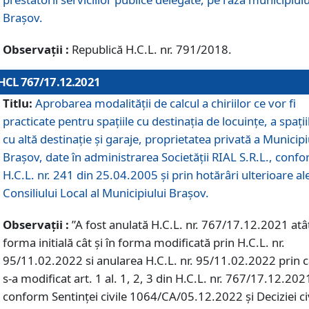
Braşov.
Observații :
Republică H.C.L. nr. 791/2018.
HCL 767/17.12.2021
Titlu:
Aprobarea modalității de calcul a chiriilor ce vor fi
practicate pentru spaţiile cu destinaţia de locuinţe, a spaţii
cu altă destinaţie şi garaje, proprietatea privată a Municipi
Braşov, date în administrarea Societăţii RIAL S.R.L., conf
H.C.L. nr. 241 din 25.04.2005 și prin hotărâri ulterioare al
Consiliului Local al Municipiului Braşov.
Observații :
”A fost anulată H.C.L. nr. 767/17.12.2021 atât
forma initială cât și în forma modificată prin H.C.L. nr.
95/11.02.2022 si anularea H.C.L. nr. 95/11.02.2022 prin 
s-a modificat art. 1 al. 1, 2, 3 din H.C.L. nr. 767/17.12.202
conform Sentinței civile 1064/CA/05.12.2022 și Deciziei ci