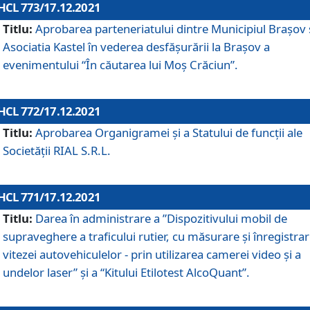
HCL 773/17.12.2021
Titlu:
Aprobarea parteneriatului dintre Municipiul Brașov 
Asociatia Kastel în vederea desfăşurării la Brașov a
evenimentului “În căutarea lui Moș Crăciun”.
HCL 772/17.12.2021
Titlu:
Aprobarea Organigramei şi a Statului de funcţii ale
Societăţii RIAL S.R.L.
HCL 771/17.12.2021
Titlu:
Darea în administrare a ”Dispozitivului mobil de
supraveghere a traficului rutier, cu măsurare și înregistrar
vitezei autovehiculelor - prin utilizarea camerei video și a
undelor laser” și a “Kitului Etilotest AlcoQuant”.