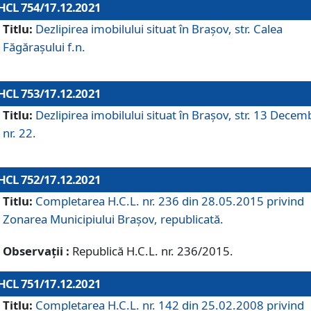
HCL 754/17.12.2021
Titlu:
Dezlipirea imobilului situat în Brașov, str. Calea
Făgărașului f.n.
HCL 753/17.12.2021
Titlu:
Dezlipirea imobilului situat în Brașov, str. 13 Decem
nr. 22.
HCL 752/17.12.2021
Titlu:
Completarea H.C.L. nr. 236 din 28.05.2015 privind
Zonarea Municipiului Braşov, republicată.
Observații :
Republică H.C.L. nr. 236/2015.
HCL 751/17.12.2021
Titlu:
Completarea H.C.L. nr. 142 din 25.02.2008 privind