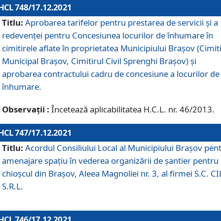
HCL 748/17.12.2021
Titlu:
Aprobarea tarifelor pentru prestarea de servicii şi a
redevenţei pentru Concesiunea locurilor de înhumare în
cimitirele aflate în proprietatea Municipiului Braşov (Cimit
Municipal Braşov, Cimitirul Civil Sprenghi Braşov) şi
aprobarea contractului cadru de concesiune a locurilor de
înhumare.
Observații :
Încetează aplicabilitatea H.C.L. nr. 46/2013.
HCL 747/17.12.2021
Titlu:
Acordul Consiliului Local al Municipiului Braşov pen
amenajare spațiu în vederea organizării de șantier pentru
chioșcul din Brașov, Aleea Magnoliei nr. 3, al firmei S.C. C
S.R.L.
HCL 746/17.12.2021