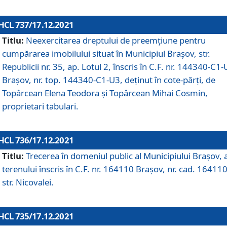
HCL 737/17.12.2021
Titlu:
Neexercitarea dreptului de preemţiune pentru
cumpărarea imobilului situat în Municipiul Braşov, str.
Republicii nr. 35, ap. Lotul 2, înscris în C.F. nr. 144340-C1
Brașov, nr. top. 144340-C1-U3, deținut în cote-părți, de
Topârcean Elena Teodora și Topârcean Mihai Cosmin,
proprietari tabulari.
HCL 736/17.12.2021
Titlu:
Trecerea în domeniul public al Municipiului Braşov, 
terenului înscris în C.F. nr. 164110 Brașov, nr. cad. 164110
str. Nicovalei.
HCL 735/17.12.2021