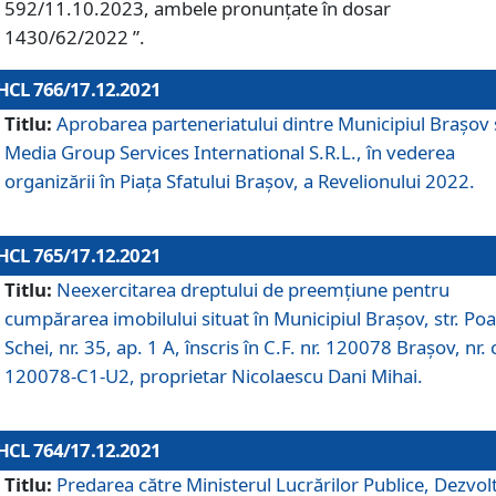
592/11.10.2023, ambele pronunțate în dosar
1430/62/2022 ”.
HCL 766/17.12.2021
Titlu:
Aprobarea parteneriatului dintre Municipiul Brașov 
Media Group Services International S.R.L., în vederea
organizării în Piața Sfatului Brașov, a Revelionului 2022.
HCL 765/17.12.2021
Titlu:
Neexercitarea dreptului de preemţiune pentru
cumpărarea imobilului situat în Municipiul Braşov, str. Poa
Schei, nr. 35, ap. 1 A, înscris în C.F. nr. 120078 Brașov, nr. 
120078-C1-U2, proprietar Nicolaescu Dani Mihai.
HCL 764/17.12.2021
Titlu:
Predarea către Ministerul Lucrărilor Publice, Dezvolt