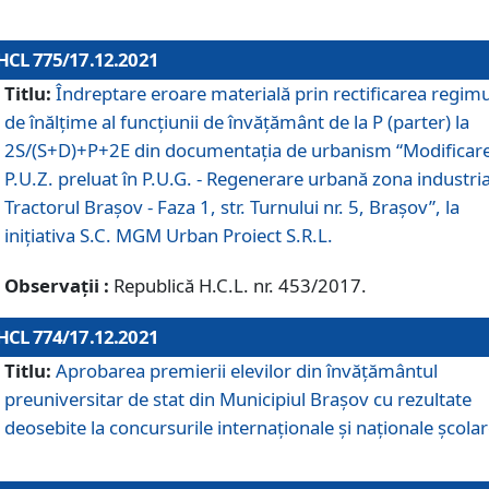
HCL 775/17.12.2021
Titlu:
Îndreptare eroare materială prin rectificarea regimu
de înălţime al funcţiunii de învăţământ de la P (parter) la
2S/(S+D)+P+2E din documentaţia de urbanism “Modificar
P.U.Z. preluat în P.U.G. - Regenerare urbană zona industria
Tractorul Braşov - Faza 1, str. Turnului nr. 5, Braşov”, la
iniţiativa S.C. MGM Urban Proiect S.R.L.
Observații :
Republică H.C.L. nr. 453/2017.
HCL 774/17.12.2021
Titlu:
Aprobarea premierii elevilor din învățământul
preuniversitar de stat din Municipiul Brașov cu rezultate
deosebite la concursurile internaționale și naționale școlar