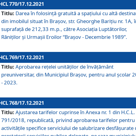
HCL 770/17.12.2021
Titlu:
Darea în folosinţă gratuită a spaţiului cu altă destina
din imobilul situat în Braşov, str. Gheorghe Bariţiu nr. 1A, î
suprafaţă de 212,33 m.p., către Asociaţia Luptătorilor,
Răniţilor şi Urmaşii Eroilor “Braşov - Decembrie 1989”.
HCL 769/17.12.2021
Titlu:
Aprobarea reţelei unităţilor de învăţământ
preuniversitar, din Municipiul Braşov, pentru anul şcolar 
- 2023.
HCL 768/17.12.2021
Titlu:
Ajustarea tarifelor cuprinse în Anexa nr. 1 din H.C.L. 
791/2018, republicată, privind aprobarea tarifelor pentru
activităţile specifice serviciului de salubrizare desfăşurate
prestatorii serviciilor publice delegate, pe raza municipiulu