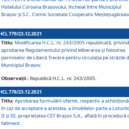
Hotelului Coroana Brașovului, încheiat între Municipiul
Braşov şi S.C. Comix Societate Cooperativ Meșteșugăreas
HCL 779/23.12.2021
Titlu:
Modificarea H.C.L. nr. 243/2005 republicată, privind
aprobarea Regulamentului privind eliberarea şi folosirea
permiselor de Liberă Trecere pentru circulația pe străzile 
Municipiul Braşov.
Observații :
Republică H.C.L. nr. 243/2005.
HCL 778/23.12.2021
Titlu:
Aprobarea formulării ofertei, respectiv a achiziționăr
în caz de acceptare a acesteia, a imobilelor parte a Loturilo
II și III, proprietatea CET Brașov S.A., aflată în procedură 
faliment.