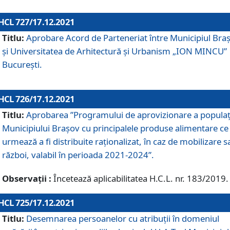
HCL 727/17.12.2021
Titlu:
Aprobare Acord de Parteneriat între Municipiul Bra
și Universitatea de Arhitectură și Urbanism „ION MINCU”
București.
HCL 726/17.12.2021
Titlu:
Aprobarea ”Programului de aprovizionare a populaț
Municipiului Braşov cu principalele produse alimentare ce
urmează a fi distribuite raționalizat, în caz de mobilizare s
război, valabil în perioada 2021-2024”.
Observații :
Încetează aplicabilitatea H.C.L. nr. 183/2019.
HCL 725/17.12.2021
Titlu:
Desemnarea persoanelor cu atribuții în domeniul