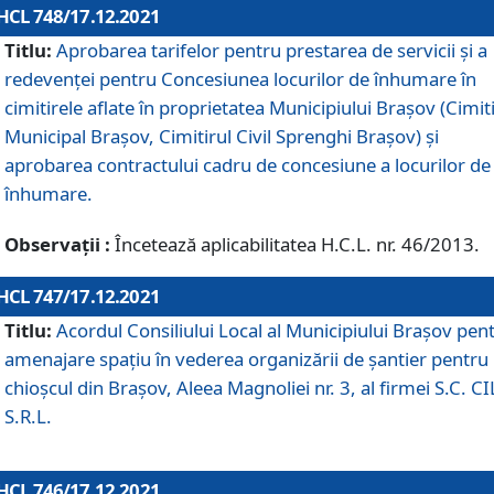
HCL 748/17.12.2021
Titlu:
Aprobarea tarifelor pentru prestarea de servicii şi a
redevenţei pentru Concesiunea locurilor de înhumare în
cimitirele aflate în proprietatea Municipiului Braşov (Cimit
Municipal Braşov, Cimitirul Civil Sprenghi Braşov) şi
aprobarea contractului cadru de concesiune a locurilor de
înhumare.
Observații :
Încetează aplicabilitatea H.C.L. nr. 46/2013.
HCL 747/17.12.2021
Titlu:
Acordul Consiliului Local al Municipiului Braşov pen
amenajare spațiu în vederea organizării de șantier pentru
chioșcul din Brașov, Aleea Magnoliei nr. 3, al firmei S.C. C
S.R.L.
HCL 746/17.12.2021