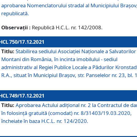
aprobarea Nomenclatorului stradal al Municipiului Braşov
republicată.
Observații :
Republică H.C.L. nr. 142/2008.
HCL 750/17.12.2021
Titlu:
Stabilirea sediului Asociației Naționale a Salvatorilor
Montani din România, în incinta imobilului - sediul
administrativ al Regiei Publice Locale a Pădurilor Kronstad
R.A., situat în Municipiul Braşov, str. Panselelor nr. 23, bl. 
HCL 749/17.12.2021
Titlu:
Aprobarea Actului adițional nr. 2 la Contractul de da
în folosință gratuită (comodat) nr. 8/31403/19.03.2020,
încheiate în baza H.C.L. nr. 124/2020.