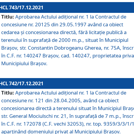
HCL 743/17.12.2021
Titlu:
Aprobarea Actului adiţional nr. 1 la Contractul de
concesiune nr. 20125 din 29.05.1997 având ca obiect
cedarea și concesionarea directă, fără licitație publică a
terenului în suprafață de 2000 m.p., situat în Municipiul
Brașov, str. Constantin Dobrogeanu Gherea, nr. 75A, înscr
în C.F. nr. 140247 Brașov, cad. 140247, proprietatea priva
Municipiului Brașov.
HCL 742/17.12.2021
Titlu:
Aprobarea Actului adiţional nr. 1 la Contractul de
concesiune nr. 121 din 28.04.2005, având ca obiect
concesionarea directă a terenului situat în Municipiul Braș
str. General Mociulschi nr. 21, în suprafață de 7 m.p., înscr
în C.F. nr. 172078 (C.F. vechi 32053), nr. top. 9359/3/3/1/
aparținând domeniului privat al Municipiului Brașov.