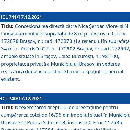
HCL 741/17.12.2021
Titlu:
Concesionarea directă către Nica Șerban Viorel și Ni
Linda a terenului în suprafață de 8 m.p., înscris în C.F. nr.
172878 Brașov, nr. cad. 172878 și a terenului în suprafață
34 m.p., înscris în C.F. nr. 172902 Brașov, nr. cad. 172902
ambele situate în Brașov, Calea București, nr. 98-100,
proprietatea privată a Municipiului Brașov, în vederea
realizării a două accese din exterior la spațiul comercial
existent.
HCL 740/17.12.2021
Titlu:
Neexercitarea dreptului de preemţiune pentru
cumpărarea cotei de 16/96 din imobilul situat în Municipiu
Braşov, str. Poarta Schei nr. 8, înscris în C.F. nr. 117586
Brașov, nr. cad. 117586, deținut de Lazariciu Viorica,