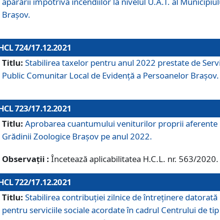
apărării împotriva incendiilor la nivelul U.A.T. al Municipiul
Brașov.
HCL 724/17.12.2021
Titlu:
Stabilirea taxelor pentru anul 2022 prestate de Servi
Public Comunitar Local de Evidență a Persoanelor Braşov.
HCL 723/17.12.2021
Titlu:
Aprobarea cuantumului veniturilor proprii aferente
Grădinii Zoologice Braşov pe anul 2022.
Observații :
Încetează aplicabilitatea H.C.L. nr. 563/2020.
HCL 722/17.12.2021
Titlu:
Stabilirea contribuţiei zilnice de întreținere datorată
pentru serviciile sociale acordate în cadrul Centrului de tip