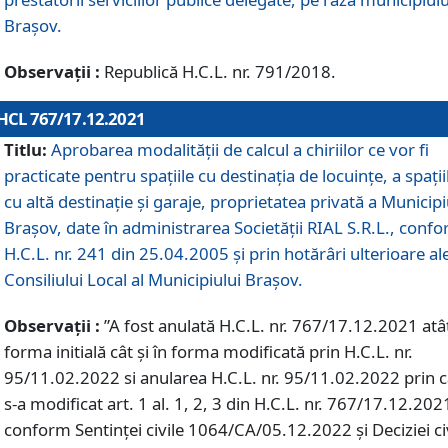
Braşov.
Observații :
Republică H.C.L. nr. 791/2018.
HCL 767/17.12.2021
Titlu:
Aprobarea modalității de calcul a chiriilor ce vor fi
practicate pentru spaţiile cu destinaţia de locuinţe, a spaţii
cu altă destinaţie şi garaje, proprietatea privată a Municipi
Braşov, date în administrarea Societăţii RIAL S.R.L., conf
H.C.L. nr. 241 din 25.04.2005 și prin hotărâri ulterioare al
Consiliului Local al Municipiului Braşov.
Observații :
”A fost anulată H.C.L. nr. 767/17.12.2021 atât
forma initială cât și în forma modificată prin H.C.L. nr.
95/11.02.2022 si anularea H.C.L. nr. 95/11.02.2022 prin 
s-a modificat art. 1 al. 1, 2, 3 din H.C.L. nr. 767/17.12.202
conform Sentinței civile 1064/CA/05.12.2022 și Deciziei ci