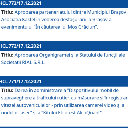
HCL 773/17.12.2021
Titlu:
Aprobarea parteneriatului dintre Municipiul Brașov 
Asociatia Kastel în vederea desfăşurării la Brașov a
evenimentului “În căutarea lui Moș Crăciun”.
HCL 772/17.12.2021
Titlu:
Aprobarea Organigramei şi a Statului de funcţii ale
Societăţii RIAL S.R.L.
HCL 771/17.12.2021
Titlu:
Darea în administrare a ”Dispozitivului mobil de
supraveghere a traficului rutier, cu măsurare și înregistrar
vitezei autovehiculelor - prin utilizarea camerei video și a
undelor laser” și a “Kitului Etilotest AlcoQuant”.