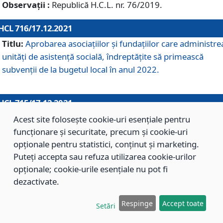
Observații :
Republică H.C.L. nr. 76/2019.
HCL 716/17.12.2021
Titlu:
Aprobarea asociaţiilor şi fundaţiilor care administre
unităţi de asistenţă socială, îndreptăţite să primească
subvenţii de la bugetul local în anul 2022.
HCL 715/17.12.2021
Titlu:
Aprobarea Planului de acţiuni sau lucrări de interes
Acest site folosește cookie-uri esențiale pentru
local pentru anul 2022.
funcționare și securitate, precum și cookie-uri
opționale pentru statistici, conținut și marketing.
Puteți accepta sau refuza utilizarea cookie-urilor
HCL 714/17.12.2021
opționale; cookie-urile esențiale nu pot fi
Titlu:
Modificarea Anexei la H.C.L. nr. 709/2020 privind
dezactivate.
aprobarea Regulamentului de Organizare şi Funcţionare a
Respinge
Accept toate
Direcţiei de Asistenţă Socială Braşov.
Setări