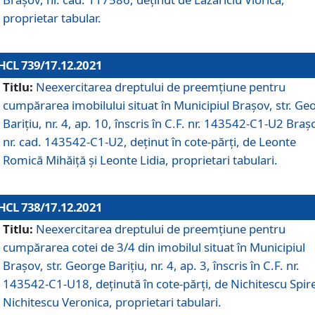
proprietar tabular.
HCL 739/17.12.2021
Titlu:
Neexercitarea dreptului de preemţiune pentru
cumpărarea imobilului situat în Municipiul Braşov, str. Ge
Barițiu, nr. 4, ap. 10, înscris în C.F. nr. 143542-C1-U2 Braș
nr. cad. 143542-C1-U2, deținut în cote-părți, de Leonte
Romică Mihăiță și Leonte Lidia, proprietari tabulari.
HCL 738/17.12.2021
Titlu:
Neexercitarea dreptului de preemţiune pentru
cumpărarea cotei de 3/4 din imobilul situat în Municipiul
Braşov, str. George Barițiu, nr. 4, ap. 3, înscris în C.F. nr.
143542-C1-U18, deținută în cote-părți, de Nichitescu Spire
Nichitescu Veronica, proprietari tabulari.