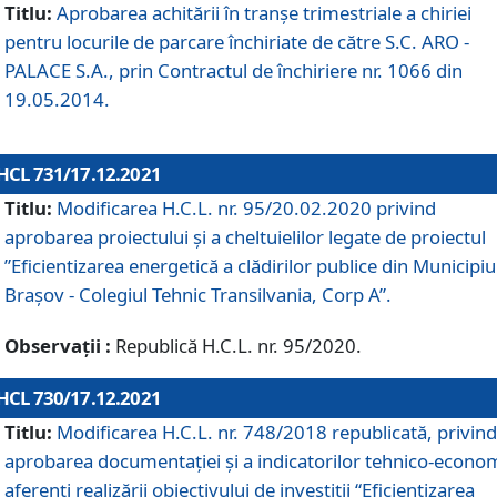
Titlu:
Aprobarea achitării în tranșe trimestriale a chiriei
pentru locurile de parcare închiriate de către S.C. ARO -
PALACE S.A., prin Contractul de închiriere nr. 1066 din
19.05.2014.
HCL 731/17.12.2021
Titlu:
Modificarea H.C.L. nr. 95/20.02.2020 privind
aprobarea proiectului și a cheltuielilor legate de proiectul
”Eficientizarea energetică a clădirilor publice din Municipiu
Brașov - Colegiul Tehnic Transilvania, Corp A”.
Observații :
Republică H.C.L. nr. 95/2020.
HCL 730/17.12.2021
Titlu:
Modificarea H.C.L. nr. 748/2018 republicată, privind
aprobarea documentației și a indicatorilor tehnico-econom
aferenți realizării obiectivului de investiții “Eficientizarea