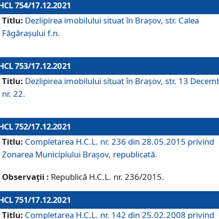
HCL 754/17.12.2021
Titlu:
Dezlipirea imobilului situat în Brașov, str. Calea
Făgărașului f.n.
HCL 753/17.12.2021
Titlu:
Dezlipirea imobilului situat în Brașov, str. 13 Decem
nr. 22.
HCL 752/17.12.2021
Titlu:
Completarea H.C.L. nr. 236 din 28.05.2015 privind
Zonarea Municipiului Braşov, republicată.
Observații :
Republică H.C.L. nr. 236/2015.
HCL 751/17.12.2021
Titlu:
Completarea H.C.L. nr. 142 din 25.02.2008 privind