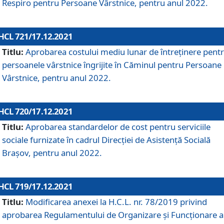
Respiro pentru Persoane Vârstnice, pentru anul 2022.
HCL 721/17.12.2021
Titlu:
Aprobarea costului mediu lunar de întreţinere pent
persoanele vârstnice îngrijite în Căminul pentru Persoane
Vârstnice, pentru anul 2022.
HCL 720/17.12.2021
Titlu:
Aprobarea standardelor de cost pentru serviciile
sociale furnizate în cadrul Direcției de Asistență Socială
Brașov, pentru anul 2022.
HCL 719/17.12.2021
Titlu:
Modificarea anexei la H.C.L. nr. 78/2019 privind
aprobarea Regulamentului de Organizare și Funcționare a