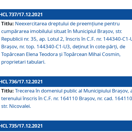
HCL 737/17.12.2021
Titlu:
Neexercitarea dreptului de preemţiune pentru
cumpărarea imobilului situat în Municipiul Braşov, str.
Republicii nr. 35, ap. Lotul 2, înscris în C.F. nr. 144340-C1
Brașov, nr. top. 144340-C1-U3, deținut în cote-părți, de
Topârcean Elena Teodora și Topârcean Mihai Cosmin,
proprietari tabulari.
HCL 736/17.12.2021
Titlu:
Trecerea în domeniul public al Municipiului Braşov, 
terenului înscris în C.F. nr. 164110 Brașov, nr. cad. 164110
str. Nicovalei.
HCL 735/17.12.2021