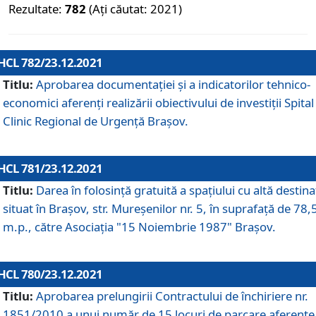
Rezultate:
782
(Ați căutat: 2021)
HCL 782/23.12.2021
Titlu:
Aprobarea documentației și a indicatorilor tehnico-
economici aferenți realizării obiectivului de investiții Spital
Clinic Regional de Urgență Brașov.
HCL 781/23.12.2021
Titlu:
Darea în folosinţă gratuită a spaţiului cu altă destina
situat în Braşov, str. Mureşenilor nr. 5, în suprafaţă de 78,
m.p., către Asociaţia "15 Noiembrie 1987" Braşov.
HCL 780/23.12.2021
Titlu:
Aprobarea prelungirii Contractului de închiriere nr.
1851/2010 a unui număr de 15 locuri de parcare aferente