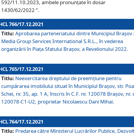
592/11.10.2023, ambele pronunțate în dosar
1430/62/2022 ”.
HCL 766/17.12.2021
Titlu:
Aprobarea parteneriatului dintre Municipiul Brașov 
Media Group Services International S.R.L., în vederea
organizării în Piața Sfatului Brașov, a Revelionului 2022.
HCL 765/17.12.2021
Titlu:
Neexercitarea dreptului de preemţiune pentru
cumpărarea imobilului situat în Municipiul Braşov, str. Poa
Schei, nr. 35, ap. 1 A, înscris în C.F. nr. 120078 Brașov, nr. 
120078-C1-U2, proprietar Nicolaescu Dani Mihai.
HCL 764/17.12.2021
Titlu:
Predarea către Ministerul Lucrărilor Publice, Dezvolt