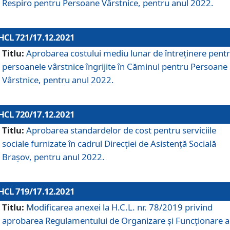
Respiro pentru Persoane Vârstnice, pentru anul 2022.
HCL 721/17.12.2021
Titlu:
Aprobarea costului mediu lunar de întreţinere pent
persoanele vârstnice îngrijite în Căminul pentru Persoane
Vârstnice, pentru anul 2022.
HCL 720/17.12.2021
Titlu:
Aprobarea standardelor de cost pentru serviciile
sociale furnizate în cadrul Direcției de Asistență Socială
Brașov, pentru anul 2022.
HCL 719/17.12.2021
Titlu:
Modificarea anexei la H.C.L. nr. 78/2019 privind
aprobarea Regulamentului de Organizare și Funcționare a