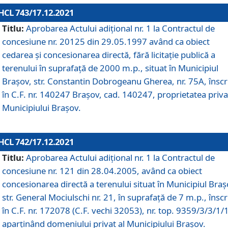
HCL 743/17.12.2021
Titlu:
Aprobarea Actului adiţional nr. 1 la Contractul de
concesiune nr. 20125 din 29.05.1997 având ca obiect
cedarea și concesionarea directă, fără licitație publică a
terenului în suprafață de 2000 m.p., situat în Municipiul
Brașov, str. Constantin Dobrogeanu Gherea, nr. 75A, înscr
în C.F. nr. 140247 Brașov, cad. 140247, proprietatea priva
Municipiului Brașov.
HCL 742/17.12.2021
Titlu:
Aprobarea Actului adiţional nr. 1 la Contractul de
concesiune nr. 121 din 28.04.2005, având ca obiect
concesionarea directă a terenului situat în Municipiul Braș
str. General Mociulschi nr. 21, în suprafață de 7 m.p., înscr
în C.F. nr. 172078 (C.F. vechi 32053), nr. top. 9359/3/3/1/
aparținând domeniului privat al Municipiului Brașov.