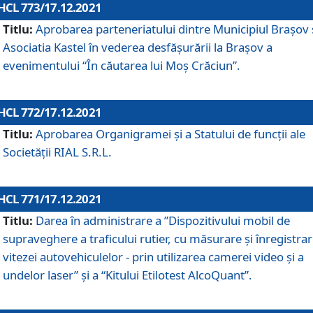
HCL 773/17.12.2021
Titlu:
Aprobarea parteneriatului dintre Municipiul Brașov 
Asociatia Kastel în vederea desfăşurării la Brașov a
evenimentului “În căutarea lui Moș Crăciun”.
HCL 772/17.12.2021
Titlu:
Aprobarea Organigramei şi a Statului de funcţii ale
Societăţii RIAL S.R.L.
HCL 771/17.12.2021
Titlu:
Darea în administrare a ”Dispozitivului mobil de
supraveghere a traficului rutier, cu măsurare și înregistrar
vitezei autovehiculelor - prin utilizarea camerei video și a
undelor laser” și a “Kitului Etilotest AlcoQuant”.