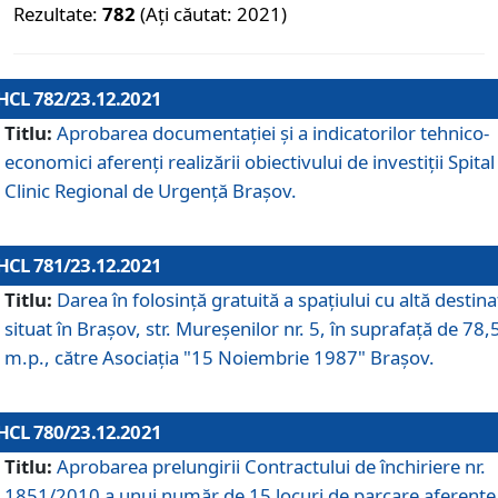
Rezultate:
782
(Ați căutat: 2021)
HCL 782/23.12.2021
Titlu:
Aprobarea documentației și a indicatorilor tehnico-
economici aferenți realizării obiectivului de investiții Spital
Clinic Regional de Urgență Brașov.
HCL 781/23.12.2021
Titlu:
Darea în folosinţă gratuită a spaţiului cu altă destina
situat în Braşov, str. Mureşenilor nr. 5, în suprafaţă de 78,
m.p., către Asociaţia "15 Noiembrie 1987" Braşov.
HCL 780/23.12.2021
Titlu:
Aprobarea prelungirii Contractului de închiriere nr.
1851/2010 a unui număr de 15 locuri de parcare aferente