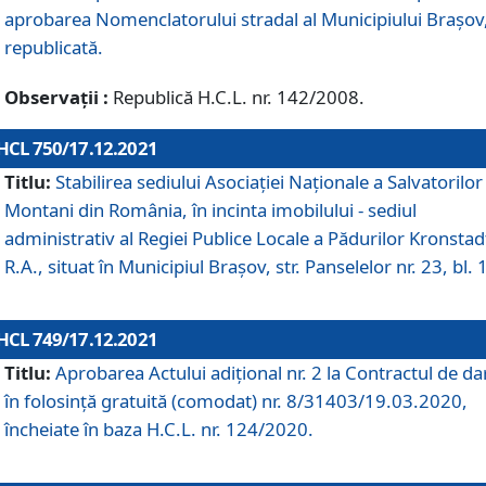
aprobarea Nomenclatorului stradal al Municipiului Braşov
republicată.
Observații :
Republică H.C.L. nr. 142/2008.
HCL 750/17.12.2021
Titlu:
Stabilirea sediului Asociației Naționale a Salvatorilor
Montani din România, în incinta imobilului - sediul
administrativ al Regiei Publice Locale a Pădurilor Kronstad
R.A., situat în Municipiul Braşov, str. Panselelor nr. 23, bl. 
HCL 749/17.12.2021
Titlu:
Aprobarea Actului adițional nr. 2 la Contractul de da
în folosință gratuită (comodat) nr. 8/31403/19.03.2020,
încheiate în baza H.C.L. nr. 124/2020.