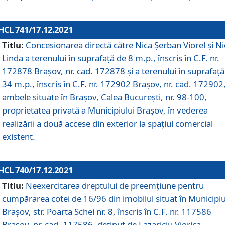
HCL 741/17.12.2021
Titlu:
Concesionarea directă către Nica Șerban Viorel și Ni
Linda a terenului în suprafață de 8 m.p., înscris în C.F. nr.
172878 Brașov, nr. cad. 172878 și a terenului în suprafață
34 m.p., înscris în C.F. nr. 172902 Brașov, nr. cad. 172902
ambele situate în Brașov, Calea București, nr. 98-100,
proprietatea privată a Municipiului Brașov, în vederea
realizării a două accese din exterior la spațiul comercial
existent.
HCL 740/17.12.2021
Titlu:
Neexercitarea dreptului de preemţiune pentru
cumpărarea cotei de 16/96 din imobilul situat în Municipiu
Braşov, str. Poarta Schei nr. 8, înscris în C.F. nr. 117586
Brașov, nr. cad. 117586, deținut de Lazariciu Viorica,