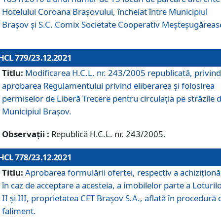
Hotelului Coroana Brașovului, încheiat între Municipiul
Braşov şi S.C. Comix Societate Cooperativ Meșteșugăreas
HCL 779/23.12.2021
Titlu:
Modificarea H.C.L. nr. 243/2005 republicată, privind
aprobarea Regulamentului privind eliberarea şi folosirea
permiselor de Liberă Trecere pentru circulația pe străzile 
Municipiul Braşov.
Observații :
Republică H.C.L. nr. 243/2005.
HCL 778/23.12.2021
Titlu:
Aprobarea formulării ofertei, respectiv a achiziționăr
în caz de acceptare a acesteia, a imobilelor parte a Loturilo
II și III, proprietatea CET Brașov S.A., aflată în procedură 
faliment.