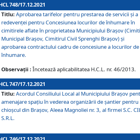
HCL 748/17.12.2021
Titlu:
Aprobarea tarifelor pentru prestarea de servicii şi a
redevenţei pentru Concesiunea locurilor de înhumare în
cimitirele aflate în proprietatea Municipiului Braşov (Cimit
Municipal Braşov, Cimitirul Civil Sprenghi Braşov) şi
aprobarea contractului cadru de concesiune a locurilor de
înhumare.
Observații :
Încetează aplicabilitatea H.C.L. nr. 46/2013.
HCL 747/17.12.2021
Titlu:
Acordul Consiliului Local al Municipiului Braşov pen
amenajare spațiu în vederea organizării de șantier pentru
chioșcul din Brașov, Aleea Magnoliei nr. 3, al firmei S.C. C
S.R.L.
HCL 746/17.12.2021