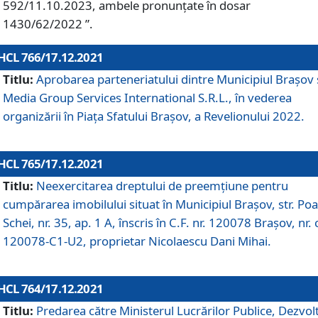
592/11.10.2023, ambele pronunțate în dosar
1430/62/2022 ”.
HCL 766/17.12.2021
Titlu:
Aprobarea parteneriatului dintre Municipiul Brașov 
Media Group Services International S.R.L., în vederea
organizării în Piața Sfatului Brașov, a Revelionului 2022.
HCL 765/17.12.2021
Titlu:
Neexercitarea dreptului de preemţiune pentru
cumpărarea imobilului situat în Municipiul Braşov, str. Poa
Schei, nr. 35, ap. 1 A, înscris în C.F. nr. 120078 Brașov, nr. 
120078-C1-U2, proprietar Nicolaescu Dani Mihai.
HCL 764/17.12.2021
Titlu:
Predarea către Ministerul Lucrărilor Publice, Dezvolt