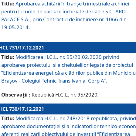
Titlu:
Aprobarea achitării în tranșe trimestriale a chiriei
pentru locurile de parcare închiriate de către S.C. ARO -
PALACE S.A., prin Contractul de închiriere nr. 1066 din
19.05.2014.
HCL 731/17.12.2021
Titlu:
Modificarea H.C.L. nr. 95/20.02.2020 privind
aprobarea proiectului și a cheltuielilor legate de proiectul
”Eficientizarea energetică a clădirilor publice din Municipiu
Brașov - Colegiul Tehnic Transilvania, Corp A”.
Observații :
Republică H.C.L. nr. 95/2020.
HCL 730/17.12.2021
Titlu:
Modificarea H.C.L. nr. 748/2018 republicată, privind
aprobarea documentației și a indicatorilor tehnico-econom
aferenți realizării obiectivului de investiții “Eficientizarea