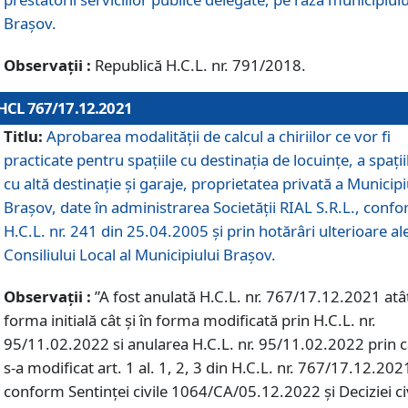
Braşov.
Observații :
Republică H.C.L. nr. 791/2018.
HCL 767/17.12.2021
Titlu:
Aprobarea modalității de calcul a chiriilor ce vor fi
practicate pentru spaţiile cu destinaţia de locuinţe, a spaţii
cu altă destinaţie şi garaje, proprietatea privată a Municipi
Braşov, date în administrarea Societăţii RIAL S.R.L., conf
H.C.L. nr. 241 din 25.04.2005 și prin hotărâri ulterioare al
Consiliului Local al Municipiului Braşov.
Observații :
”A fost anulată H.C.L. nr. 767/17.12.2021 atât
forma initială cât și în forma modificată prin H.C.L. nr.
95/11.02.2022 si anularea H.C.L. nr. 95/11.02.2022 prin 
s-a modificat art. 1 al. 1, 2, 3 din H.C.L. nr. 767/17.12.202
conform Sentinței civile 1064/CA/05.12.2022 și Deciziei ci