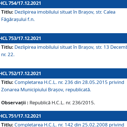
HCL 754/17.12.2021
Titlu:
Dezlipirea imobilului situat în Brașov, str. Calea
Făgărașului f.n.
HCL 753/17.12.2021
Titlu:
Dezlipirea imobilului situat în Brașov, str. 13 Decem
nr. 22.
HCL 752/17.12.2021
Titlu:
Completarea H.C.L. nr. 236 din 28.05.2015 privind
Zonarea Municipiului Braşov, republicată.
Observații :
Republică H.C.L. nr. 236/2015.
HCL 751/17.12.2021
Titlu:
Completarea H.C.L. nr. 142 din 25.02.2008 privind