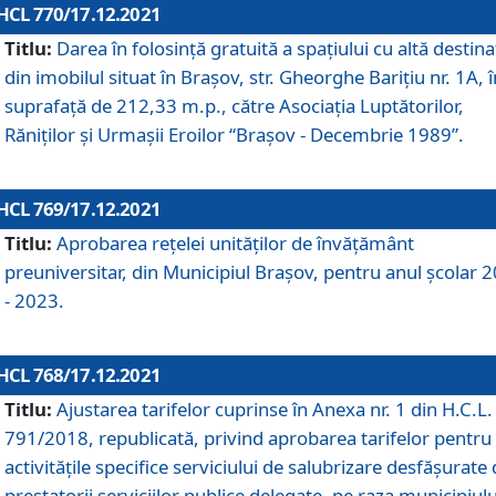
HCL 770/17.12.2021
Titlu:
Darea în folosinţă gratuită a spaţiului cu altă destina
din imobilul situat în Braşov, str. Gheorghe Bariţiu nr. 1A, î
suprafaţă de 212,33 m.p., către Asociaţia Luptătorilor,
Răniţilor şi Urmaşii Eroilor “Braşov - Decembrie 1989”.
HCL 769/17.12.2021
Titlu:
Aprobarea reţelei unităţilor de învăţământ
preuniversitar, din Municipiul Braşov, pentru anul şcolar 
- 2023.
HCL 768/17.12.2021
Titlu:
Ajustarea tarifelor cuprinse în Anexa nr. 1 din H.C.L. 
791/2018, republicată, privind aprobarea tarifelor pentru
activităţile specifice serviciului de salubrizare desfăşurate
prestatorii serviciilor publice delegate, pe raza municipiulu