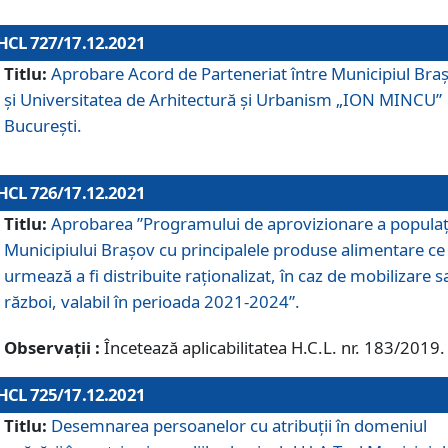
HCL 727/17.12.2021
Titlu:
Aprobare Acord de Parteneriat între Municipiul Bra
și Universitatea de Arhitectură și Urbanism „ION MINCU”
București.
HCL 726/17.12.2021
Titlu:
Aprobarea ”Programului de aprovizionare a populaț
Municipiului Braşov cu principalele produse alimentare ce
urmează a fi distribuite raționalizat, în caz de mobilizare s
război, valabil în perioada 2021-2024”.
Observații :
Încetează aplicabilitatea H.C.L. nr. 183/2019.
HCL 725/17.12.2021
Titlu:
Desemnarea persoanelor cu atribuții în domeniul