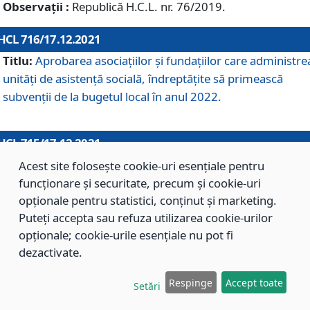
Observații :
Republică H.C.L. nr. 76/2019.
HCL 716/17.12.2021
Titlu:
Aprobarea asociaţiilor şi fundaţiilor care administre
unităţi de asistenţă socială, îndreptăţite să primească
subvenţii de la bugetul local în anul 2022.
HCL 715/17.12.2021
Titlu:
Aprobarea Planului de acţiuni sau lucrări de interes
Acest site folosește cookie-uri esențiale pentru
local pentru anul 2022.
funcționare și securitate, precum și cookie-uri
opționale pentru statistici, conținut și marketing.
Puteți accepta sau refuza utilizarea cookie-urilor
HCL 714/17.12.2021
opționale; cookie-urile esențiale nu pot fi
Titlu:
Modificarea Anexei la H.C.L. nr. 709/2020 privind
dezactivate.
aprobarea Regulamentului de Organizare şi Funcţionare a
Respinge
Accept toate
Direcţiei de Asistenţă Socială Braşov.
Setări