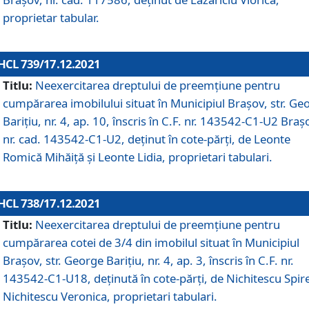
proprietar tabular.
HCL 739/17.12.2021
Titlu:
Neexercitarea dreptului de preemţiune pentru
cumpărarea imobilului situat în Municipiul Braşov, str. Ge
Barițiu, nr. 4, ap. 10, înscris în C.F. nr. 143542-C1-U2 Braș
nr. cad. 143542-C1-U2, deținut în cote-părți, de Leonte
Romică Mihăiță și Leonte Lidia, proprietari tabulari.
HCL 738/17.12.2021
Titlu:
Neexercitarea dreptului de preemţiune pentru
cumpărarea cotei de 3/4 din imobilul situat în Municipiul
Braşov, str. George Barițiu, nr. 4, ap. 3, înscris în C.F. nr.
143542-C1-U18, deținută în cote-părți, de Nichitescu Spire
Nichitescu Veronica, proprietari tabulari.