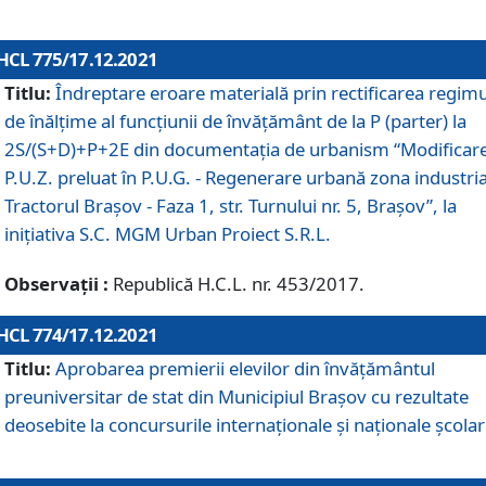
HCL 775/17.12.2021
Titlu:
Îndreptare eroare materială prin rectificarea regimu
de înălţime al funcţiunii de învăţământ de la P (parter) la
2S/(S+D)+P+2E din documentaţia de urbanism “Modificar
P.U.Z. preluat în P.U.G. - Regenerare urbană zona industria
Tractorul Braşov - Faza 1, str. Turnului nr. 5, Braşov”, la
iniţiativa S.C. MGM Urban Proiect S.R.L.
Observații :
Republică H.C.L. nr. 453/2017.
HCL 774/17.12.2021
Titlu:
Aprobarea premierii elevilor din învățământul
preuniversitar de stat din Municipiul Brașov cu rezultate
deosebite la concursurile internaționale și naționale școlar