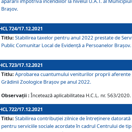
apărării împotriva incendiilor la nivelul U.A.T. al Municipiul
Brașov.
HCL 724/17.12.2021
Titlu:
Stabilirea taxelor pentru anul 2022 prestate de Servi
Public Comunitar Local de Evidență a Persoanelor Braşov.
HCL 723/17.12.2021
Titlu:
Aprobarea cuantumului veniturilor proprii aferente
Grădinii Zoologice Braşov pe anul 2022.
Observații :
Încetează aplicabilitatea H.C.L. nr. 563/2020.
HCL 722/17.12.2021
Titlu:
Stabilirea contribuţiei zilnice de întreținere datorată
pentru serviciile sociale acordate în cadrul Centrului de tip