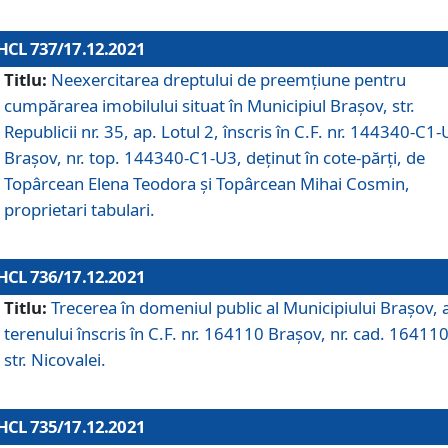
HCL 737/17.12.2021
Titlu:
Neexercitarea dreptului de preemţiune pentru
cumpărarea imobilului situat în Municipiul Braşov, str.
Republicii nr. 35, ap. Lotul 2, înscris în C.F. nr. 144340-C1
Brașov, nr. top. 144340-C1-U3, deținut în cote-părți, de
Topârcean Elena Teodora și Topârcean Mihai Cosmin,
proprietari tabulari.
HCL 736/17.12.2021
Titlu:
Trecerea în domeniul public al Municipiului Braşov, 
terenului înscris în C.F. nr. 164110 Brașov, nr. cad. 164110
str. Nicovalei.
HCL 735/17.12.2021