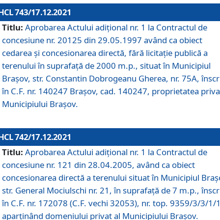
HCL 743/17.12.2021
Titlu:
Aprobarea Actului adiţional nr. 1 la Contractul de
concesiune nr. 20125 din 29.05.1997 având ca obiect
cedarea și concesionarea directă, fără licitație publică a
terenului în suprafață de 2000 m.p., situat în Municipiul
Brașov, str. Constantin Dobrogeanu Gherea, nr. 75A, înscr
în C.F. nr. 140247 Brașov, cad. 140247, proprietatea priva
Municipiului Brașov.
HCL 742/17.12.2021
Titlu:
Aprobarea Actului adiţional nr. 1 la Contractul de
concesiune nr. 121 din 28.04.2005, având ca obiect
concesionarea directă a terenului situat în Municipiul Braș
str. General Mociulschi nr. 21, în suprafață de 7 m.p., înscr
în C.F. nr. 172078 (C.F. vechi 32053), nr. top. 9359/3/3/1/
aparținând domeniului privat al Municipiului Brașov.