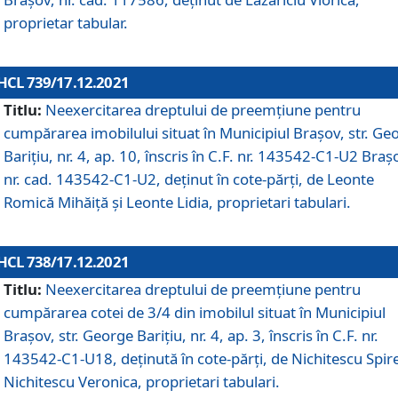
proprietar tabular.
HCL 739/17.12.2021
Titlu:
Neexercitarea dreptului de preemţiune pentru
cumpărarea imobilului situat în Municipiul Braşov, str. Ge
Barițiu, nr. 4, ap. 10, înscris în C.F. nr. 143542-C1-U2 Braș
nr. cad. 143542-C1-U2, deținut în cote-părți, de Leonte
Romică Mihăiță și Leonte Lidia, proprietari tabulari.
HCL 738/17.12.2021
Titlu:
Neexercitarea dreptului de preemţiune pentru
cumpărarea cotei de 3/4 din imobilul situat în Municipiul
Braşov, str. George Barițiu, nr. 4, ap. 3, înscris în C.F. nr.
143542-C1-U18, deținută în cote-părți, de Nichitescu Spire
Nichitescu Veronica, proprietari tabulari.