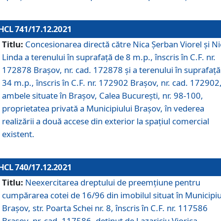
HCL 741/17.12.2021
Titlu:
Concesionarea directă către Nica Șerban Viorel și Ni
Linda a terenului în suprafață de 8 m.p., înscris în C.F. nr.
172878 Brașov, nr. cad. 172878 și a terenului în suprafață
34 m.p., înscris în C.F. nr. 172902 Brașov, nr. cad. 172902
ambele situate în Brașov, Calea București, nr. 98-100,
proprietatea privată a Municipiului Brașov, în vederea
realizării a două accese din exterior la spațiul comercial
existent.
HCL 740/17.12.2021
Titlu:
Neexercitarea dreptului de preemţiune pentru
cumpărarea cotei de 16/96 din imobilul situat în Municipiu
Braşov, str. Poarta Schei nr. 8, înscris în C.F. nr. 117586
Brașov, nr. cad. 117586, deținut de Lazariciu Viorica,