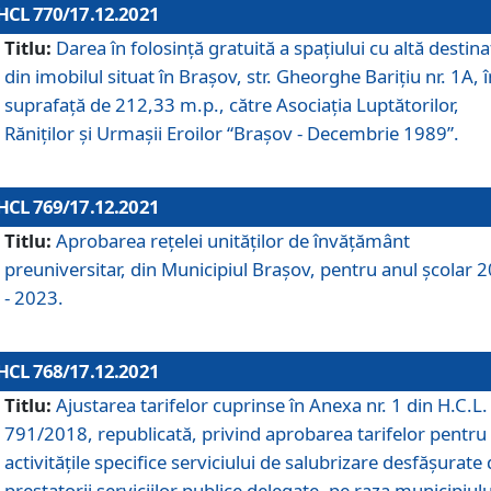
HCL 770/17.12.2021
Titlu:
Darea în folosinţă gratuită a spaţiului cu altă destina
din imobilul situat în Braşov, str. Gheorghe Bariţiu nr. 1A, î
suprafaţă de 212,33 m.p., către Asociaţia Luptătorilor,
Răniţilor şi Urmaşii Eroilor “Braşov - Decembrie 1989”.
HCL 769/17.12.2021
Titlu:
Aprobarea reţelei unităţilor de învăţământ
preuniversitar, din Municipiul Braşov, pentru anul şcolar 
- 2023.
HCL 768/17.12.2021
Titlu:
Ajustarea tarifelor cuprinse în Anexa nr. 1 din H.C.L. 
791/2018, republicată, privind aprobarea tarifelor pentru
activităţile specifice serviciului de salubrizare desfăşurate
prestatorii serviciilor publice delegate, pe raza municipiulu