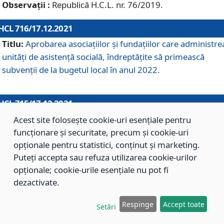
Observații :
Republică H.C.L. nr. 76/2019.
HCL 716/17.12.2021
Titlu:
Aprobarea asociaţiilor şi fundaţiilor care administre
unităţi de asistenţă socială, îndreptăţite să primească
subvenţii de la bugetul local în anul 2022.
HCL 715/17.12.2021
Titlu:
Aprobarea Planului de acţiuni sau lucrări de interes
Acest site folosește cookie-uri esențiale pentru
local pentru anul 2022.
funcționare și securitate, precum și cookie-uri
opționale pentru statistici, conținut și marketing.
Puteți accepta sau refuza utilizarea cookie-urilor
HCL 714/17.12.2021
opționale; cookie-urile esențiale nu pot fi
Titlu:
Modificarea Anexei la H.C.L. nr. 709/2020 privind
dezactivate.
aprobarea Regulamentului de Organizare şi Funcţionare a
Respinge
Accept toate
Direcţiei de Asistenţă Socială Braşov.
Setări