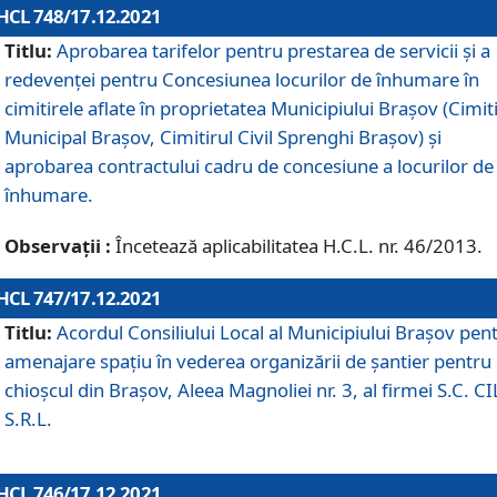
HCL 748/17.12.2021
Titlu:
Aprobarea tarifelor pentru prestarea de servicii şi a
redevenţei pentru Concesiunea locurilor de înhumare în
cimitirele aflate în proprietatea Municipiului Braşov (Cimit
Municipal Braşov, Cimitirul Civil Sprenghi Braşov) şi
aprobarea contractului cadru de concesiune a locurilor de
înhumare.
Observații :
Încetează aplicabilitatea H.C.L. nr. 46/2013.
HCL 747/17.12.2021
Titlu:
Acordul Consiliului Local al Municipiului Braşov pen
amenajare spațiu în vederea organizării de șantier pentru
chioșcul din Brașov, Aleea Magnoliei nr. 3, al firmei S.C. C
S.R.L.
HCL 746/17.12.2021