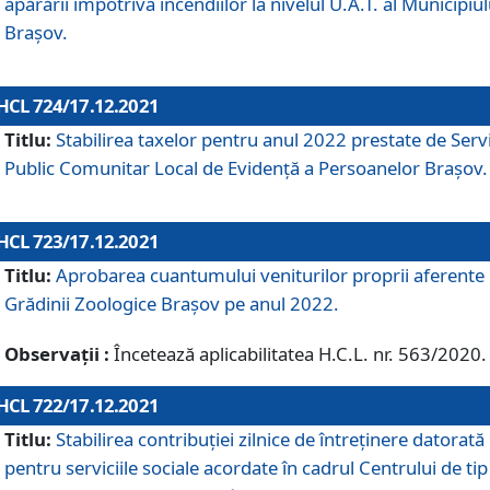
apărării împotriva incendiilor la nivelul U.A.T. al Municipiul
Brașov.
HCL 724/17.12.2021
Titlu:
Stabilirea taxelor pentru anul 2022 prestate de Servi
Public Comunitar Local de Evidență a Persoanelor Braşov.
HCL 723/17.12.2021
Titlu:
Aprobarea cuantumului veniturilor proprii aferente
Grădinii Zoologice Braşov pe anul 2022.
Observații :
Încetează aplicabilitatea H.C.L. nr. 563/2020.
HCL 722/17.12.2021
Titlu:
Stabilirea contribuţiei zilnice de întreținere datorată
pentru serviciile sociale acordate în cadrul Centrului de tip