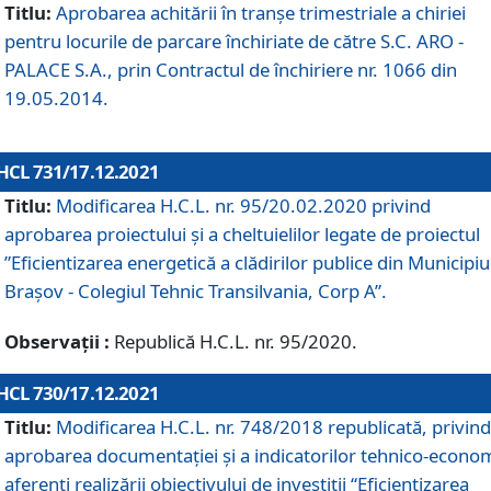
Titlu:
Aprobarea achitării în tranșe trimestriale a chiriei
pentru locurile de parcare închiriate de către S.C. ARO -
PALACE S.A., prin Contractul de închiriere nr. 1066 din
19.05.2014.
HCL 731/17.12.2021
Titlu:
Modificarea H.C.L. nr. 95/20.02.2020 privind
aprobarea proiectului și a cheltuielilor legate de proiectul
”Eficientizarea energetică a clădirilor publice din Municipiu
Brașov - Colegiul Tehnic Transilvania, Corp A”.
Observații :
Republică H.C.L. nr. 95/2020.
HCL 730/17.12.2021
Titlu:
Modificarea H.C.L. nr. 748/2018 republicată, privind
aprobarea documentației și a indicatorilor tehnico-econom
aferenți realizării obiectivului de investiții “Eficientizarea