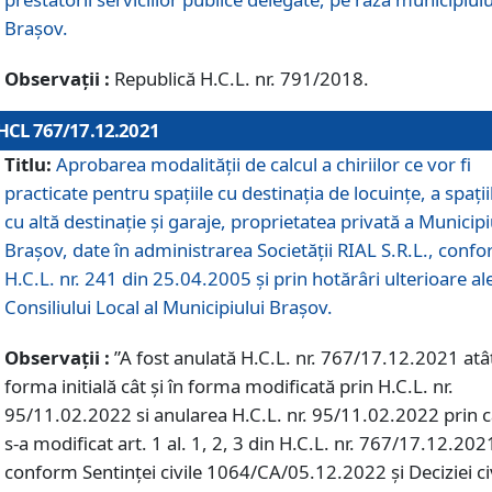
Braşov.
Observații :
Republică H.C.L. nr. 791/2018.
HCL 767/17.12.2021
Titlu:
Aprobarea modalității de calcul a chiriilor ce vor fi
practicate pentru spaţiile cu destinaţia de locuinţe, a spaţii
cu altă destinaţie şi garaje, proprietatea privată a Municipi
Braşov, date în administrarea Societăţii RIAL S.R.L., conf
H.C.L. nr. 241 din 25.04.2005 și prin hotărâri ulterioare al
Consiliului Local al Municipiului Braşov.
Observații :
”A fost anulată H.C.L. nr. 767/17.12.2021 atât
forma initială cât și în forma modificată prin H.C.L. nr.
95/11.02.2022 si anularea H.C.L. nr. 95/11.02.2022 prin 
s-a modificat art. 1 al. 1, 2, 3 din H.C.L. nr. 767/17.12.202
conform Sentinței civile 1064/CA/05.12.2022 și Deciziei ci