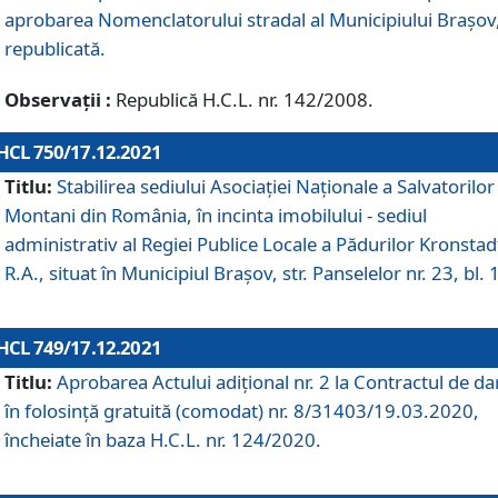
aprobarea Nomenclatorului stradal al Municipiului Braşov
republicată.
Observații :
Republică H.C.L. nr. 142/2008.
HCL 750/17.12.2021
Titlu:
Stabilirea sediului Asociației Naționale a Salvatorilor
Montani din România, în incinta imobilului - sediul
administrativ al Regiei Publice Locale a Pădurilor Kronstad
R.A., situat în Municipiul Braşov, str. Panselelor nr. 23, bl. 
HCL 749/17.12.2021
Titlu:
Aprobarea Actului adițional nr. 2 la Contractul de da
în folosință gratuită (comodat) nr. 8/31403/19.03.2020,
încheiate în baza H.C.L. nr. 124/2020.