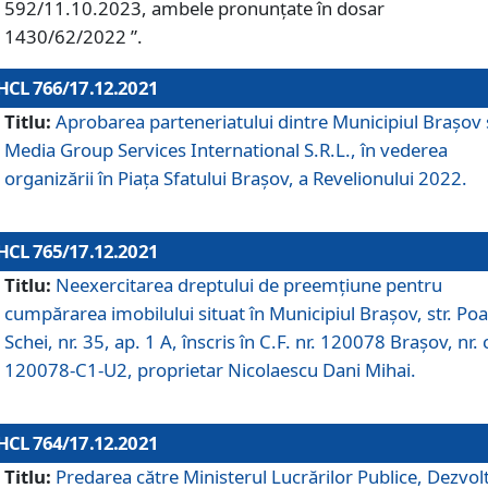
592/11.10.2023, ambele pronunțate în dosar
1430/62/2022 ”.
HCL 766/17.12.2021
Titlu:
Aprobarea parteneriatului dintre Municipiul Brașov 
Media Group Services International S.R.L., în vederea
organizării în Piața Sfatului Brașov, a Revelionului 2022.
HCL 765/17.12.2021
Titlu:
Neexercitarea dreptului de preemţiune pentru
cumpărarea imobilului situat în Municipiul Braşov, str. Poa
Schei, nr. 35, ap. 1 A, înscris în C.F. nr. 120078 Brașov, nr. 
120078-C1-U2, proprietar Nicolaescu Dani Mihai.
HCL 764/17.12.2021
Titlu:
Predarea către Ministerul Lucrărilor Publice, Dezvolt