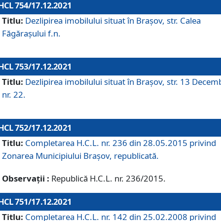
HCL 754/17.12.2021
Titlu:
Dezlipirea imobilului situat în Brașov, str. Calea
Făgărașului f.n.
HCL 753/17.12.2021
Titlu:
Dezlipirea imobilului situat în Brașov, str. 13 Decem
nr. 22.
HCL 752/17.12.2021
Titlu:
Completarea H.C.L. nr. 236 din 28.05.2015 privind
Zonarea Municipiului Braşov, republicată.
Observații :
Republică H.C.L. nr. 236/2015.
HCL 751/17.12.2021
Titlu:
Completarea H.C.L. nr. 142 din 25.02.2008 privind