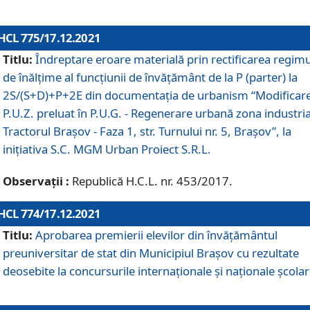
HCL 775/17.12.2021
Titlu:
Îndreptare eroare materială prin rectificarea regimu
de înălţime al funcţiunii de învăţământ de la P (parter) la
2S/(S+D)+P+2E din documentaţia de urbanism “Modificar
P.U.Z. preluat în P.U.G. - Regenerare urbană zona industria
Tractorul Braşov - Faza 1, str. Turnului nr. 5, Braşov”, la
iniţiativa S.C. MGM Urban Proiect S.R.L.
Observații :
Republică H.C.L. nr. 453/2017.
HCL 774/17.12.2021
Titlu:
Aprobarea premierii elevilor din învățământul
preuniversitar de stat din Municipiul Brașov cu rezultate
deosebite la concursurile internaționale și naționale școlar