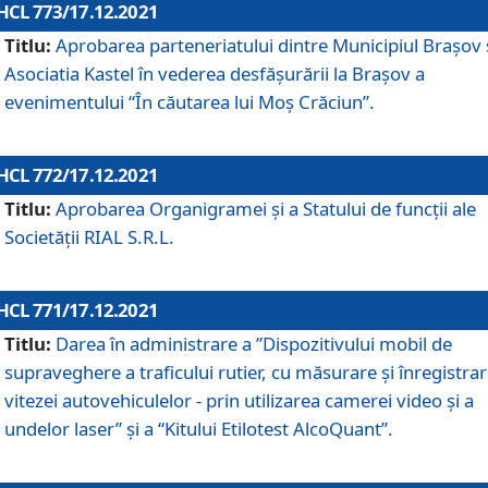
HCL 773/17.12.2021
Titlu:
Aprobarea parteneriatului dintre Municipiul Brașov 
Asociatia Kastel în vederea desfăşurării la Brașov a
evenimentului “În căutarea lui Moș Crăciun”.
HCL 772/17.12.2021
Titlu:
Aprobarea Organigramei şi a Statului de funcţii ale
Societăţii RIAL S.R.L.
HCL 771/17.12.2021
Titlu:
Darea în administrare a ”Dispozitivului mobil de
supraveghere a traficului rutier, cu măsurare și înregistrar
vitezei autovehiculelor - prin utilizarea camerei video și a
undelor laser” și a “Kitului Etilotest AlcoQuant”.