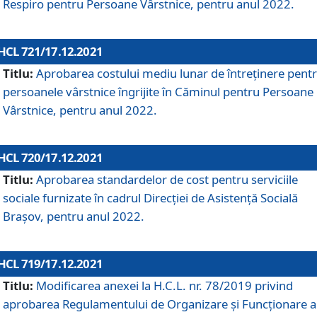
Respiro pentru Persoane Vârstnice, pentru anul 2022.
HCL 721/17.12.2021
Titlu:
Aprobarea costului mediu lunar de întreţinere pent
persoanele vârstnice îngrijite în Căminul pentru Persoane
Vârstnice, pentru anul 2022.
HCL 720/17.12.2021
Titlu:
Aprobarea standardelor de cost pentru serviciile
sociale furnizate în cadrul Direcției de Asistență Socială
Brașov, pentru anul 2022.
HCL 719/17.12.2021
Titlu:
Modificarea anexei la H.C.L. nr. 78/2019 privind
aprobarea Regulamentului de Organizare și Funcționare a