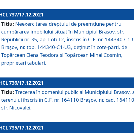
HCL 737/17.12.2021
Titlu:
Neexercitarea dreptului de preemţiune pentru
cumpărarea imobilului situat în Municipiul Braşov, str.
Republicii nr. 35, ap. Lotul 2, înscris în C.F. nr. 144340-C1
Brașov, nr. top. 144340-C1-U3, deținut în cote-părți, de
Topârcean Elena Teodora și Topârcean Mihai Cosmin,
proprietari tabulari.
HCL 736/17.12.2021
Titlu:
Trecerea în domeniul public al Municipiului Braşov, 
terenului înscris în C.F. nr. 164110 Brașov, nr. cad. 164110
str. Nicovalei.
HCL 735/17.12.2021