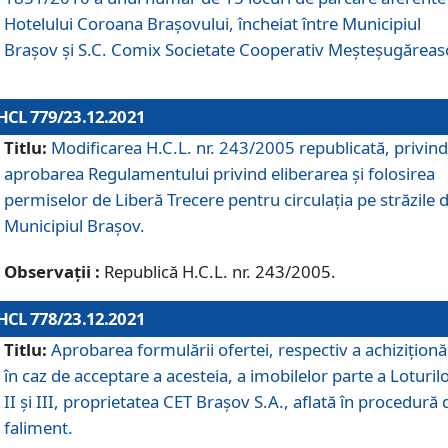
Hotelului Coroana Brașovului, încheiat între Municipiul
Braşov şi S.C. Comix Societate Cooperativ Meșteșugăreas
HCL 779/23.12.2021
Titlu:
Modificarea H.C.L. nr. 243/2005 republicată, privind
aprobarea Regulamentului privind eliberarea şi folosirea
permiselor de Liberă Trecere pentru circulația pe străzile 
Municipiul Braşov.
Observații :
Republică H.C.L. nr. 243/2005.
HCL 778/23.12.2021
Titlu:
Aprobarea formulării ofertei, respectiv a achiziționăr
în caz de acceptare a acesteia, a imobilelor parte a Loturilo
II și III, proprietatea CET Brașov S.A., aflată în procedură 
faliment.