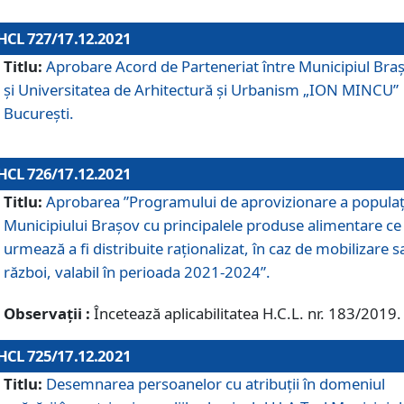
HCL 727/17.12.2021
Titlu:
Aprobare Acord de Parteneriat între Municipiul Bra
și Universitatea de Arhitectură și Urbanism „ION MINCU”
București.
HCL 726/17.12.2021
Titlu:
Aprobarea ”Programului de aprovizionare a populaț
Municipiului Braşov cu principalele produse alimentare ce
urmează a fi distribuite raționalizat, în caz de mobilizare s
război, valabil în perioada 2021-2024”.
Observații :
Încetează aplicabilitatea H.C.L. nr. 183/2019.
HCL 725/17.12.2021
Titlu:
Desemnarea persoanelor cu atribuții în domeniul