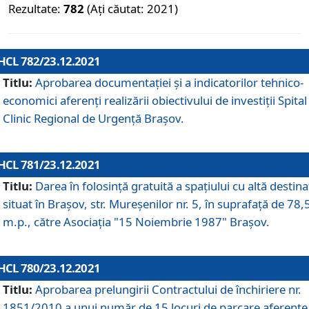
Rezultate:
782
(Ați căutat: 2021)
HCL 782/23.12.2021
Titlu:
Aprobarea documentației și a indicatorilor tehnico-
economici aferenți realizării obiectivului de investiții Spital
Clinic Regional de Urgență Brașov.
HCL 781/23.12.2021
Titlu:
Darea în folosinţă gratuită a spaţiului cu altă destina
situat în Braşov, str. Mureşenilor nr. 5, în suprafaţă de 78,
m.p., către Asociaţia "15 Noiembrie 1987" Braşov.
HCL 780/23.12.2021
Titlu:
Aprobarea prelungirii Contractului de închiriere nr.
1851/2010 a unui număr de 15 locuri de parcare aferente