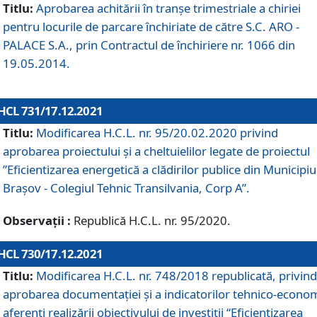
Titlu:
Aprobarea achitării în tranșe trimestriale a chiriei
pentru locurile de parcare închiriate de către S.C. ARO -
PALACE S.A., prin Contractul de închiriere nr. 1066 din
19.05.2014.
HCL 731/17.12.2021
Titlu:
Modificarea H.C.L. nr. 95/20.02.2020 privind
aprobarea proiectului și a cheltuielilor legate de proiectul
”Eficientizarea energetică a clădirilor publice din Municipiu
Brașov - Colegiul Tehnic Transilvania, Corp A”.
Observații :
Republică H.C.L. nr. 95/2020.
HCL 730/17.12.2021
Titlu:
Modificarea H.C.L. nr. 748/2018 republicată, privind
aprobarea documentației și a indicatorilor tehnico-econom
aferenți realizării obiectivului de investiții “Eficientizarea