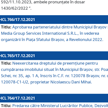
592/11.10.2023, ambele pronunțate în dosar
1430/62/2022 ”.
HCL 766/17.12.2021
Titlu:
Aprobarea parteneriatului dintre Municipiul Brașov 
Media Group Services International S.R.L., în vederea
organizării în Piața Sfatului Brașov, a Revelionului 2022.
HCL 765/17.12.2021
Titlu:
Neexercitarea dreptului de preemţiune pentru
cumpărarea imobilului situat în Municipiul Braşov, str. Poa
Schei, nr. 35, ap. 1 A, înscris în C.F. nr. 120078 Brașov, nr. 
120078-C1-U2, proprietar Nicolaescu Dani Mihai.
HCL 764/17.12.2021
Titlu:
Predarea către Ministerul Lucrărilor Publice, Dezvolt