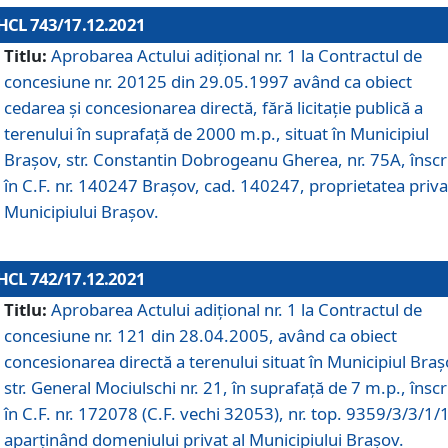
HCL 743/17.12.2021
Titlu:
Aprobarea Actului adiţional nr. 1 la Contractul de
concesiune nr. 20125 din 29.05.1997 având ca obiect
cedarea și concesionarea directă, fără licitație publică a
terenului în suprafață de 2000 m.p., situat în Municipiul
Brașov, str. Constantin Dobrogeanu Gherea, nr. 75A, înscr
în C.F. nr. 140247 Brașov, cad. 140247, proprietatea priva
Municipiului Brașov.
HCL 742/17.12.2021
Titlu:
Aprobarea Actului adiţional nr. 1 la Contractul de
concesiune nr. 121 din 28.04.2005, având ca obiect
concesionarea directă a terenului situat în Municipiul Braș
str. General Mociulschi nr. 21, în suprafață de 7 m.p., înscr
în C.F. nr. 172078 (C.F. vechi 32053), nr. top. 9359/3/3/1/
aparținând domeniului privat al Municipiului Brașov.