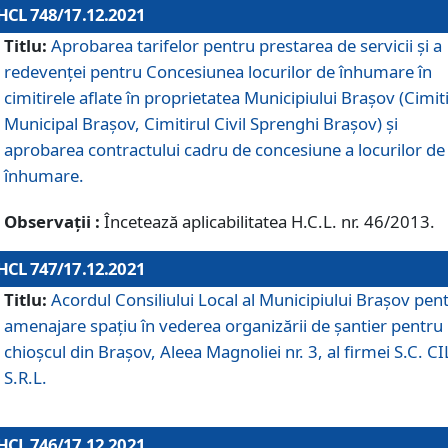
HCL 748/17.12.2021
Titlu:
Aprobarea tarifelor pentru prestarea de servicii şi a
redevenţei pentru Concesiunea locurilor de înhumare în
cimitirele aflate în proprietatea Municipiului Braşov (Cimit
Municipal Braşov, Cimitirul Civil Sprenghi Braşov) şi
aprobarea contractului cadru de concesiune a locurilor de
înhumare.
Observații :
Încetează aplicabilitatea H.C.L. nr. 46/2013.
HCL 747/17.12.2021
Titlu:
Acordul Consiliului Local al Municipiului Braşov pen
amenajare spațiu în vederea organizării de șantier pentru
chioșcul din Brașov, Aleea Magnoliei nr. 3, al firmei S.C. C
S.R.L.
HCL 746/17.12.2021