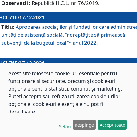
Observații :
Republică H.C.L. nr. 76/2019.
HCL 716/17.12.2021
Titlu:
Aprobarea asociaţiilor şi fundaţiilor care administre
unităţi de asistenţă socială, îndreptăţite să primească
subvenţii de la bugetul local în anul 2022.
HCL 715/17.12.2021
Titlu:
Aprobarea Planului de acţiuni sau lucrări de interes
Acest site folosește cookie-uri esențiale pentru
local pentru anul 2022.
funcționare și securitate, precum și cookie-uri
opționale pentru statistici, conținut și marketing.
Puteți accepta sau refuza utilizarea cookie-urilor
HCL 714/17.12.2021
opționale; cookie-urile esențiale nu pot fi
Titlu:
Modificarea Anexei la H.C.L. nr. 709/2020 privind
dezactivate.
aprobarea Regulamentului de Organizare şi Funcţionare a
Respinge
Accept toate
Direcţiei de Asistenţă Socială Braşov.
Setări