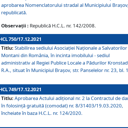
aprobarea Nomenclatorului stradal al Municipiului Braşov
republicată.
Observații :
Republică H.C.L. nr. 142/2008.
HCL 750/17.12.2021
Titlu:
Stabilirea sediului Asociației Naționale a Salvatorilor
Montani din România, în incinta imobilului - sediul
administrativ al Regiei Publice Locale a Pădurilor Kronstad
R.A., situat în Municipiul Braşov, str. Panselelor nr. 23, bl. 
HCL 749/17.12.2021
Titlu:
Aprobarea Actului adițional nr. 2 la Contractul de da
în folosință gratuită (comodat) nr. 8/31403/19.03.2020,
încheiate în baza H.C.L. nr. 124/2020.