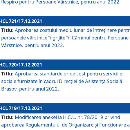
Respiro pentru Persoane Vârstnice, pentru anul 2022.
HCL 721/17.12.2021
Titlu:
Aprobarea costului mediu lunar de întreţinere pent
persoanele vârstnice îngrijite în Căminul pentru Persoane
Vârstnice, pentru anul 2022.
HCL 720/17.12.2021
Titlu:
Aprobarea standardelor de cost pentru serviciile
sociale furnizate în cadrul Direcției de Asistență Socială
Brașov, pentru anul 2022.
HCL 719/17.12.2021
Titlu:
Modificarea anexei la H.C.L. nr. 78/2019 privind
aprobarea Regulamentului de Organizare și Funcționare a