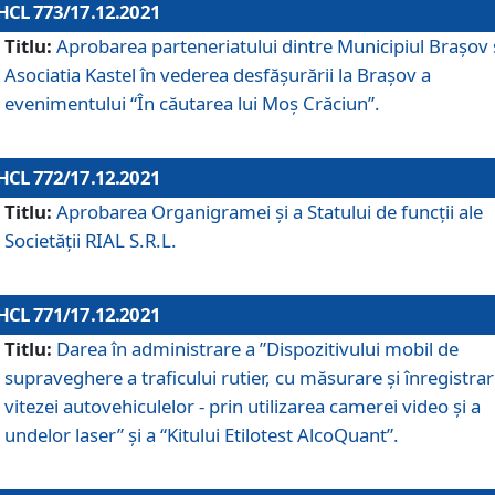
HCL 773/17.12.2021
Titlu:
Aprobarea parteneriatului dintre Municipiul Brașov 
Asociatia Kastel în vederea desfăşurării la Brașov a
evenimentului “În căutarea lui Moș Crăciun”.
HCL 772/17.12.2021
Titlu:
Aprobarea Organigramei şi a Statului de funcţii ale
Societăţii RIAL S.R.L.
HCL 771/17.12.2021
Titlu:
Darea în administrare a ”Dispozitivului mobil de
supraveghere a traficului rutier, cu măsurare și înregistrar
vitezei autovehiculelor - prin utilizarea camerei video și a
undelor laser” și a “Kitului Etilotest AlcoQuant”.