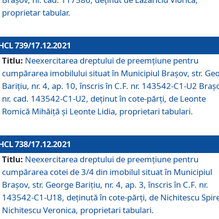
proprietar tabular.
HCL 739/17.12.2021
Titlu:
Neexercitarea dreptului de preemţiune pentru
cumpărarea imobilului situat în Municipiul Braşov, str. Ge
Barițiu, nr. 4, ap. 10, înscris în C.F. nr. 143542-C1-U2 Braș
nr. cad. 143542-C1-U2, deținut în cote-părți, de Leonte
Romică Mihăiță și Leonte Lidia, proprietari tabulari.
HCL 738/17.12.2021
Titlu:
Neexercitarea dreptului de preemţiune pentru
cumpărarea cotei de 3/4 din imobilul situat în Municipiul
Braşov, str. George Barițiu, nr. 4, ap. 3, înscris în C.F. nr.
143542-C1-U18, deținută în cote-părți, de Nichitescu Spire
Nichitescu Veronica, proprietari tabulari.