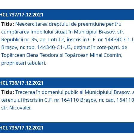
HCL 737/17.12.2021
Titlu:
Neexercitarea dreptului de preemţiune pentru
cumpărarea imobilului situat în Municipiul Braşov, str.
Republicii nr. 35, ap. Lotul 2, înscris în C.F. nr. 144340-C1
Brașov, nr. top. 144340-C1-U3, deținut în cote-părți, de
Topârcean Elena Teodora și Topârcean Mihai Cosmin,
proprietari tabulari.
HCL 736/17.12.2021
Titlu:
Trecerea în domeniul public al Municipiului Braşov, 
terenului înscris în C.F. nr. 164110 Brașov, nr. cad. 164110
str. Nicovalei.
HCL 735/17.12.2021