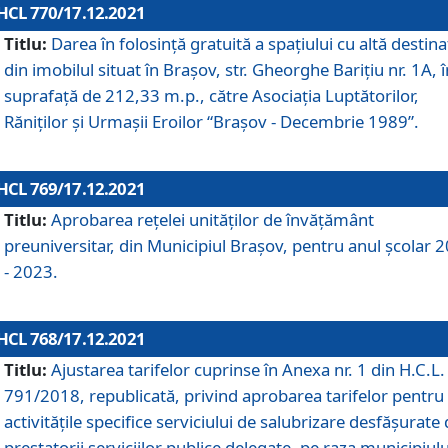
HCL 770/17.12.2021
Titlu:
Darea în folosinţă gratuită a spaţiului cu altă destina
din imobilul situat în Braşov, str. Gheorghe Bariţiu nr. 1A, î
suprafaţă de 212,33 m.p., către Asociaţia Luptătorilor,
Răniţilor şi Urmaşii Eroilor “Braşov - Decembrie 1989”.
HCL 769/17.12.2021
Titlu:
Aprobarea reţelei unităţilor de învăţământ
preuniversitar, din Municipiul Braşov, pentru anul şcolar 
- 2023.
HCL 768/17.12.2021
Titlu:
Ajustarea tarifelor cuprinse în Anexa nr. 1 din H.C.L. 
791/2018, republicată, privind aprobarea tarifelor pentru
activităţile specifice serviciului de salubrizare desfăşurate
prestatorii serviciilor publice delegate, pe raza municipiulu