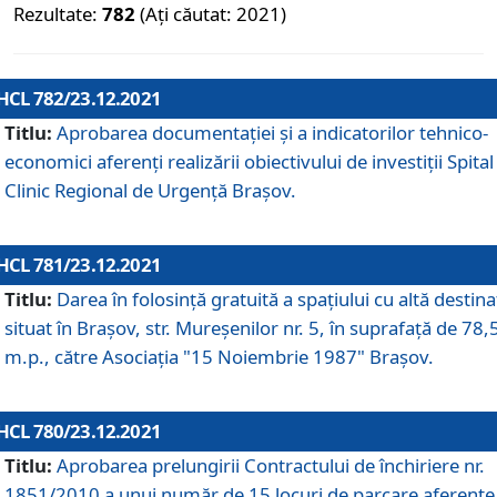
Rezultate:
782
(Ați căutat: 2021)
HCL 782/23.12.2021
Titlu:
Aprobarea documentației și a indicatorilor tehnico-
economici aferenți realizării obiectivului de investiții Spital
Clinic Regional de Urgență Brașov.
HCL 781/23.12.2021
Titlu:
Darea în folosinţă gratuită a spaţiului cu altă destina
situat în Braşov, str. Mureşenilor nr. 5, în suprafaţă de 78,
m.p., către Asociaţia "15 Noiembrie 1987" Braşov.
HCL 780/23.12.2021
Titlu:
Aprobarea prelungirii Contractului de închiriere nr.
1851/2010 a unui număr de 15 locuri de parcare aferente