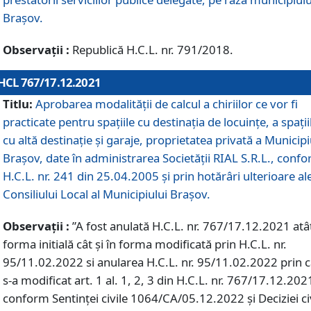
Braşov.
Observații :
Republică H.C.L. nr. 791/2018.
HCL 767/17.12.2021
Titlu:
Aprobarea modalității de calcul a chiriilor ce vor fi
practicate pentru spaţiile cu destinaţia de locuinţe, a spaţii
cu altă destinaţie şi garaje, proprietatea privată a Municipi
Braşov, date în administrarea Societăţii RIAL S.R.L., conf
H.C.L. nr. 241 din 25.04.2005 și prin hotărâri ulterioare al
Consiliului Local al Municipiului Braşov.
Observații :
”A fost anulată H.C.L. nr. 767/17.12.2021 atât
forma initială cât și în forma modificată prin H.C.L. nr.
95/11.02.2022 si anularea H.C.L. nr. 95/11.02.2022 prin 
s-a modificat art. 1 al. 1, 2, 3 din H.C.L. nr. 767/17.12.202
conform Sentinței civile 1064/CA/05.12.2022 și Deciziei ci