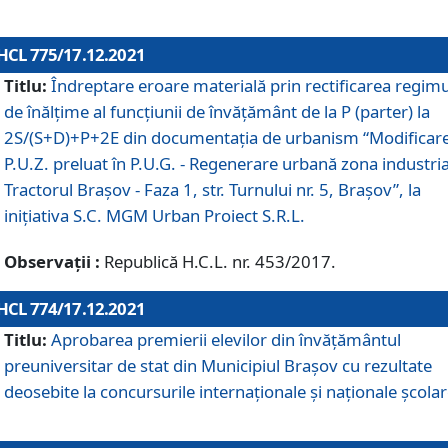
HCL 775/17.12.2021
Titlu:
Îndreptare eroare materială prin rectificarea regimu
de înălţime al funcţiunii de învăţământ de la P (parter) la
2S/(S+D)+P+2E din documentaţia de urbanism “Modificar
P.U.Z. preluat în P.U.G. - Regenerare urbană zona industria
Tractorul Braşov - Faza 1, str. Turnului nr. 5, Braşov”, la
iniţiativa S.C. MGM Urban Proiect S.R.L.
Observații :
Republică H.C.L. nr. 453/2017.
HCL 774/17.12.2021
Titlu:
Aprobarea premierii elevilor din învățământul
preuniversitar de stat din Municipiul Brașov cu rezultate
deosebite la concursurile internaționale și naționale școlar