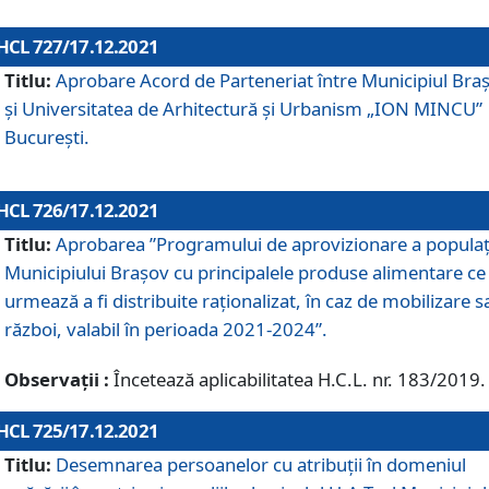
HCL 727/17.12.2021
Titlu:
Aprobare Acord de Parteneriat între Municipiul Bra
și Universitatea de Arhitectură și Urbanism „ION MINCU”
București.
HCL 726/17.12.2021
Titlu:
Aprobarea ”Programului de aprovizionare a populaț
Municipiului Braşov cu principalele produse alimentare ce
urmează a fi distribuite raționalizat, în caz de mobilizare s
război, valabil în perioada 2021-2024”.
Observații :
Încetează aplicabilitatea H.C.L. nr. 183/2019.
HCL 725/17.12.2021
Titlu:
Desemnarea persoanelor cu atribuții în domeniul