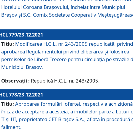
Hotelului Coroana Brașovului, încheiat între Municipiul
Braşov şi S.C. Comix Societate Cooperativ Meșteșugăreas
HCL 779/23.12.2021
Titlu:
Modificarea H.C.L. nr. 243/2005 republicată, privind
aprobarea Regulamentului privind eliberarea şi folosirea
permiselor de Liberă Trecere pentru circulația pe străzile 
Municipiul Braşov.
Observații :
Republică H.C.L. nr. 243/2005.
HCL 778/23.12.2021
Titlu:
Aprobarea formulării ofertei, respectiv a achiziționăr
în caz de acceptare a acesteia, a imobilelor parte a Loturilo
II și III, proprietatea CET Brașov S.A., aflată în procedură 
faliment.