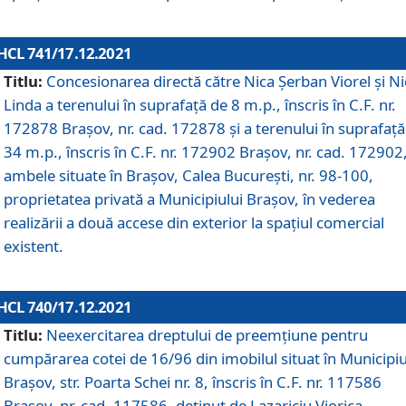
HCL 741/17.12.2021
Titlu:
Concesionarea directă către Nica Șerban Viorel și Ni
Linda a terenului în suprafață de 8 m.p., înscris în C.F. nr.
172878 Brașov, nr. cad. 172878 și a terenului în suprafață
34 m.p., înscris în C.F. nr. 172902 Brașov, nr. cad. 172902
ambele situate în Brașov, Calea București, nr. 98-100,
proprietatea privată a Municipiului Brașov, în vederea
realizării a două accese din exterior la spațiul comercial
existent.
HCL 740/17.12.2021
Titlu:
Neexercitarea dreptului de preemţiune pentru
cumpărarea cotei de 16/96 din imobilul situat în Municipiu
Braşov, str. Poarta Schei nr. 8, înscris în C.F. nr. 117586
Brașov, nr. cad. 117586, deținut de Lazariciu Viorica,