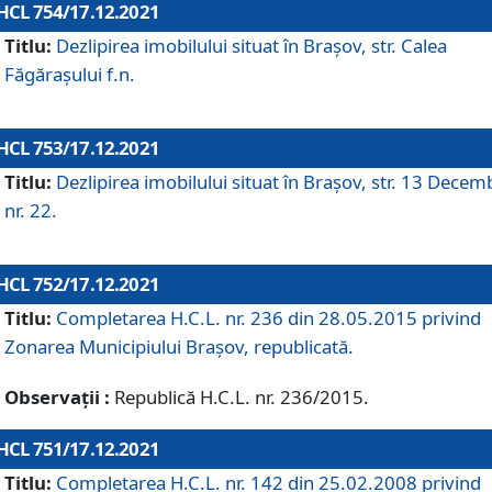
HCL 754/17.12.2021
Titlu:
Dezlipirea imobilului situat în Brașov, str. Calea
Făgărașului f.n.
HCL 753/17.12.2021
Titlu:
Dezlipirea imobilului situat în Brașov, str. 13 Decem
nr. 22.
HCL 752/17.12.2021
Titlu:
Completarea H.C.L. nr. 236 din 28.05.2015 privind
Zonarea Municipiului Braşov, republicată.
Observații :
Republică H.C.L. nr. 236/2015.
HCL 751/17.12.2021
Titlu:
Completarea H.C.L. nr. 142 din 25.02.2008 privind