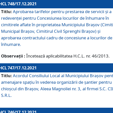
HCL 748/17.12.2021
Titlu:
Aprobarea tarifelor pentru prestarea de servicii şi a
redevenţei pentru Concesiunea locurilor de înhumare în
cimitirele aflate în proprietatea Municipiului Braşov (Cimit
Municipal Braşov, Cimitirul Civil Sprenghi Braşov) şi
aprobarea contractului cadru de concesiune a locurilor de
înhumare.
Observații :
Încetează aplicabilitatea H.C.L. nr. 46/2013.
HCL 747/17.12.2021
Titlu:
Acordul Consiliului Local al Municipiului Braşov pen
amenajare spațiu în vederea organizării de șantier pentru
chioșcul din Brașov, Aleea Magnoliei nr. 3, al firmei S.C. C
S.R.L.
HCL 746/17.12.2021