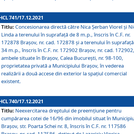
HCL 741/17.12.2021
Titlu:
Concesionarea directă către Nica Șerban Viorel și Ni
Linda a terenului în suprafață de 8 m.p., înscris în C.F. nr.
172878 Brașov, nr. cad. 172878 și a terenului în suprafață
34 m.p., înscris în C.F. nr. 172902 Brașov, nr. cad. 172902
ambele situate în Brașov, Calea București, nr. 98-100,
proprietatea privată a Municipiului Brașov, în vederea
realizării a două accese din exterior la spațiul comercial
existent.
HCL 740/17.12.2021
Titlu:
Neexercitarea dreptului de preemţiune pentru
cumpărarea cotei de 16/96 din imobilul situat în Municipiu
Braşov, str. Poarta Schei nr. 8, înscris în C.F. nr. 117586
Brașov, nr. cad. 117586, deținut de Lazariciu Viorica,