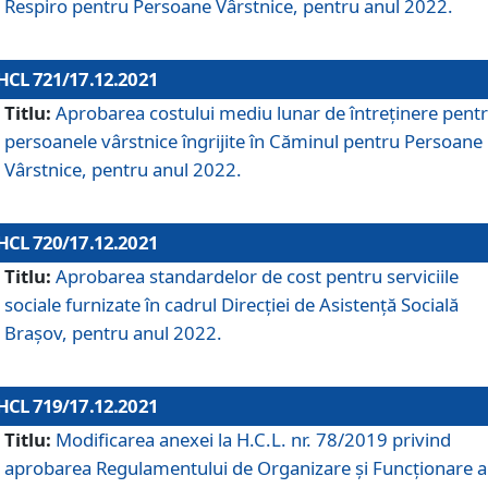
Respiro pentru Persoane Vârstnice, pentru anul 2022.
HCL 721/17.12.2021
Titlu:
Aprobarea costului mediu lunar de întreţinere pent
persoanele vârstnice îngrijite în Căminul pentru Persoane
Vârstnice, pentru anul 2022.
HCL 720/17.12.2021
Titlu:
Aprobarea standardelor de cost pentru serviciile
sociale furnizate în cadrul Direcției de Asistență Socială
Brașov, pentru anul 2022.
HCL 719/17.12.2021
Titlu:
Modificarea anexei la H.C.L. nr. 78/2019 privind
aprobarea Regulamentului de Organizare și Funcționare a