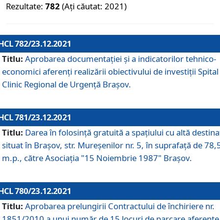
Rezultate:
782
(Ați căutat: 2021)
HCL 782/23.12.2021
Titlu:
Aprobarea documentației și a indicatorilor tehnico-
economici aferenți realizării obiectivului de investiții Spital
Clinic Regional de Urgență Brașov.
HCL 781/23.12.2021
Titlu:
Darea în folosinţă gratuită a spaţiului cu altă destina
situat în Braşov, str. Mureşenilor nr. 5, în suprafaţă de 78,
m.p., către Asociaţia "15 Noiembrie 1987" Braşov.
HCL 780/23.12.2021
Titlu:
Aprobarea prelungirii Contractului de închiriere nr.
1851/2010 a unui număr de 15 locuri de parcare aferente