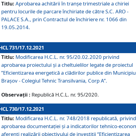
Titlu:
Aprobarea achitării în tranșe trimestriale a chiriei
pentru locurile de parcare închiriate de către S.C. ARO -
PALACE S.A., prin Contractul de închiriere nr. 1066 din
19.05.2014.
HCL 731/17.12.2021
Titlu:
Modificarea H.C.L. nr. 95/20.02.2020 privind
aprobarea proiectului și a cheltuielilor legate de proiectul
”Eficientizarea energetică a clădirilor publice din Municipiu
Brașov - Colegiul Tehnic Transilvania, Corp A”.
Observații :
Republică H.C.L. nr. 95/2020.
HCL 730/17.12.2021
Titlu:
Modificarea H.C.L. nr. 748/2018 republicată, privind
aprobarea documentației și a indicatorilor tehnico-econom
aferenți realizării obiectivului de investiții “Eficientizarea