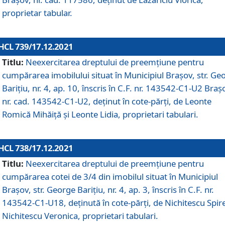
proprietar tabular.
HCL 739/17.12.2021
Titlu:
Neexercitarea dreptului de preemţiune pentru
cumpărarea imobilului situat în Municipiul Braşov, str. Ge
Barițiu, nr. 4, ap. 10, înscris în C.F. nr. 143542-C1-U2 Braș
nr. cad. 143542-C1-U2, deținut în cote-părți, de Leonte
Romică Mihăiță și Leonte Lidia, proprietari tabulari.
HCL 738/17.12.2021
Titlu:
Neexercitarea dreptului de preemţiune pentru
cumpărarea cotei de 3/4 din imobilul situat în Municipiul
Braşov, str. George Barițiu, nr. 4, ap. 3, înscris în C.F. nr.
143542-C1-U18, deținută în cote-părți, de Nichitescu Spire
Nichitescu Veronica, proprietari tabulari.