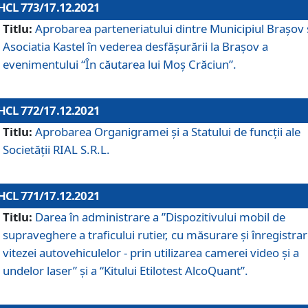
HCL 773/17.12.2021
Titlu:
Aprobarea parteneriatului dintre Municipiul Brașov 
Asociatia Kastel în vederea desfăşurării la Brașov a
evenimentului “În căutarea lui Moș Crăciun”.
HCL 772/17.12.2021
Titlu:
Aprobarea Organigramei şi a Statului de funcţii ale
Societăţii RIAL S.R.L.
HCL 771/17.12.2021
Titlu:
Darea în administrare a ”Dispozitivului mobil de
supraveghere a traficului rutier, cu măsurare și înregistrar
vitezei autovehiculelor - prin utilizarea camerei video și a
undelor laser” și a “Kitului Etilotest AlcoQuant”.