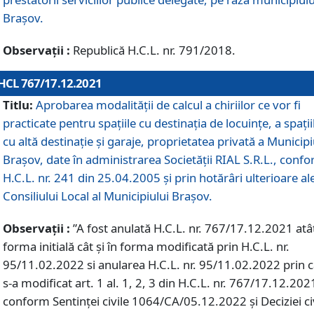
Braşov.
Observații :
Republică H.C.L. nr. 791/2018.
HCL 767/17.12.2021
Titlu:
Aprobarea modalității de calcul a chiriilor ce vor fi
practicate pentru spaţiile cu destinaţia de locuinţe, a spaţii
cu altă destinaţie şi garaje, proprietatea privată a Municipi
Braşov, date în administrarea Societăţii RIAL S.R.L., conf
H.C.L. nr. 241 din 25.04.2005 și prin hotărâri ulterioare al
Consiliului Local al Municipiului Braşov.
Observații :
”A fost anulată H.C.L. nr. 767/17.12.2021 atât
forma initială cât și în forma modificată prin H.C.L. nr.
95/11.02.2022 si anularea H.C.L. nr. 95/11.02.2022 prin 
s-a modificat art. 1 al. 1, 2, 3 din H.C.L. nr. 767/17.12.202
conform Sentinței civile 1064/CA/05.12.2022 și Deciziei ci