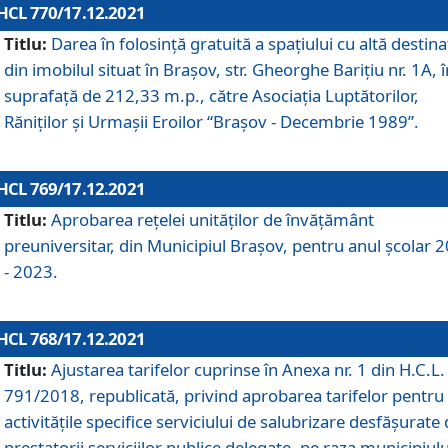
HCL 770/17.12.2021
Titlu:
Darea în folosinţă gratuită a spaţiului cu altă destina
din imobilul situat în Braşov, str. Gheorghe Bariţiu nr. 1A, î
suprafaţă de 212,33 m.p., către Asociaţia Luptătorilor,
Răniţilor şi Urmaşii Eroilor “Braşov - Decembrie 1989”.
HCL 769/17.12.2021
Titlu:
Aprobarea reţelei unităţilor de învăţământ
preuniversitar, din Municipiul Braşov, pentru anul şcolar 
- 2023.
HCL 768/17.12.2021
Titlu:
Ajustarea tarifelor cuprinse în Anexa nr. 1 din H.C.L. 
791/2018, republicată, privind aprobarea tarifelor pentru
activităţile specifice serviciului de salubrizare desfăşurate
prestatorii serviciilor publice delegate, pe raza municipiulu