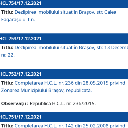
HCL 754/17.12.2021
Titlu:
Dezlipirea imobilului situat în Brașov, str. Calea
Făgărașului f.n.
HCL 753/17.12.2021
Titlu:
Dezlipirea imobilului situat în Brașov, str. 13 Decem
nr. 22.
HCL 752/17.12.2021
Titlu:
Completarea H.C.L. nr. 236 din 28.05.2015 privind
Zonarea Municipiului Braşov, republicată.
Observații :
Republică H.C.L. nr. 236/2015.
HCL 751/17.12.2021
Titlu:
Completarea H.C.L. nr. 142 din 25.02.2008 privind