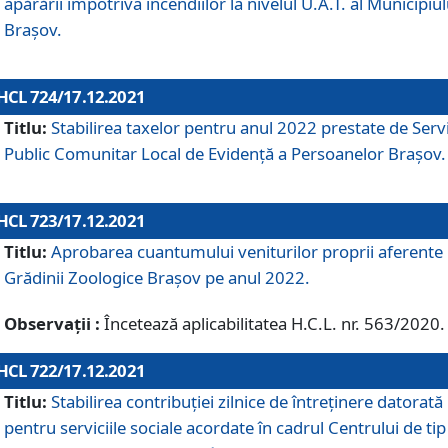
apărării împotriva incendiilor la nivelul U.A.T. al Municipiul
Brașov.
HCL 724/17.12.2021
Titlu:
Stabilirea taxelor pentru anul 2022 prestate de Servi
Public Comunitar Local de Evidență a Persoanelor Braşov.
HCL 723/17.12.2021
Titlu:
Aprobarea cuantumului veniturilor proprii aferente
Grădinii Zoologice Braşov pe anul 2022.
Observații :
Încetează aplicabilitatea H.C.L. nr. 563/2020.
HCL 722/17.12.2021
Titlu:
Stabilirea contribuţiei zilnice de întreținere datorată
pentru serviciile sociale acordate în cadrul Centrului de tip