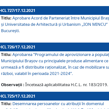
HCL 727/17.12.2021
Titlu:
Aprobare Acord de Parteneriat între Municipiul Bra
și Universitatea de Arhitectură și Urbanism „ION MINCU”
București.
HCL 726/17.12.2021
Titlu:
Aprobarea ”Programului de aprovizionare a populaț
Municipiului Braşov cu principalele produse alimentare ce
urmează a fi distribuite raționalizat, în caz de mobilizare s
război, valabil în perioada 2021-2024”.
Observații :
Încetează aplicabilitatea H.C.L. nr. 183/2019.
HCL 725/17.12.2021
Titlu:
Desemnarea persoanelor cu atribuții în domeniul