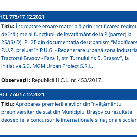
HCL 775/17.12.2021
Titlu:
Îndreptare eroare materială prin rectificarea regimu
de înălţime al funcţiunii de învăţământ de la P (parter) la
2S/(S+D)+P+2E din documentaţia de urbanism “Modificar
P.U.Z. preluat în P.U.G. - Regenerare urbană zona industria
Tractorul Braşov - Faza 1, str. Turnului nr. 5, Braşov”, la
iniţiativa S.C. MGM Urban Proiect S.R.L.
Observații :
Republică H.C.L. nr. 453/2017.
HCL 774/17.12.2021
Titlu:
Aprobarea premierii elevilor din învățământul
preuniversitar de stat din Municipiul Brașov cu rezultate
deosebite la concursurile internaționale și naționale școlar