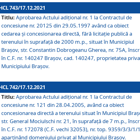
HCL 743/17.12.2021
Titlu:
Aprobarea Actului adiţional nr. 1 la Contractul de
concesiune nr. 20125 din 29.05.1997 având ca obiect
cedarea și concesionarea directă, fără licitație publică a
terenului în suprafață de 2000 m.p., situat în Municipiul
Brașov, str. Constantin Dobrogeanu Gherea, nr. 75A, înscr
în C.F. nr. 140247 Brașov, cad. 140247, proprietatea priva
Municipiului Brașov.
HCL 742/17.12.2021
Titlu:
Aprobarea Actului adiţional nr. 1 la Contractul de
concesiune nr. 121 din 28.04.2005, având ca obiect
concesionarea directă a terenului situat în Municipiul Braș
str. General Mociulschi nr. 21, în suprafață de 7 m.p., înscr
în C.F. nr. 172078 (C.F. vechi 32053), nr. top. 9359/3/3/1/
aparținând domeniului privat al Municipiului Brașov.