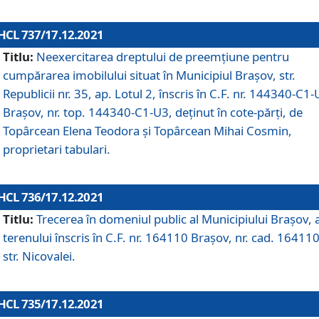
HCL 737/17.12.2021
Titlu:
Neexercitarea dreptului de preemţiune pentru
cumpărarea imobilului situat în Municipiul Braşov, str.
Republicii nr. 35, ap. Lotul 2, înscris în C.F. nr. 144340-C1
Brașov, nr. top. 144340-C1-U3, deținut în cote-părți, de
Topârcean Elena Teodora și Topârcean Mihai Cosmin,
proprietari tabulari.
HCL 736/17.12.2021
Titlu:
Trecerea în domeniul public al Municipiului Braşov, 
terenului înscris în C.F. nr. 164110 Brașov, nr. cad. 164110
str. Nicovalei.
HCL 735/17.12.2021