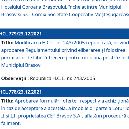
Hotelului Coroana Brașovului, încheiat între Municipiul
Braşov şi S.C. Comix Societate Cooperativ Meșteșugăreas
HCL 779/23.12.2021
Titlu:
Modificarea H.C.L. nr. 243/2005 republicată, privind
aprobarea Regulamentului privind eliberarea şi folosirea
permiselor de Liberă Trecere pentru circulația pe străzile 
Municipiul Braşov.
Observații :
Republică H.C.L. nr. 243/2005.
HCL 778/23.12.2021
Titlu:
Aprobarea formulării ofertei, respectiv a achiziționăr
în caz de acceptare a acesteia, a imobilelor parte a Loturilo
II și III, proprietatea CET Brașov S.A., aflată în procedură 
faliment.