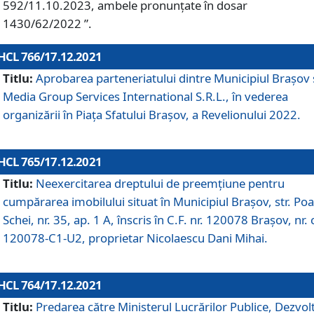
592/11.10.2023, ambele pronunțate în dosar
1430/62/2022 ”.
HCL 766/17.12.2021
Titlu:
Aprobarea parteneriatului dintre Municipiul Brașov 
Media Group Services International S.R.L., în vederea
organizării în Piața Sfatului Brașov, a Revelionului 2022.
HCL 765/17.12.2021
Titlu:
Neexercitarea dreptului de preemţiune pentru
cumpărarea imobilului situat în Municipiul Braşov, str. Poa
Schei, nr. 35, ap. 1 A, înscris în C.F. nr. 120078 Brașov, nr. 
120078-C1-U2, proprietar Nicolaescu Dani Mihai.
HCL 764/17.12.2021
Titlu:
Predarea către Ministerul Lucrărilor Publice, Dezvolt