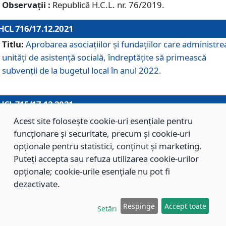
Observații :
Republică H.C.L. nr. 76/2019.
HCL 716/17.12.2021
Titlu:
Aprobarea asociaţiilor şi fundaţiilor care administre
unităţi de asistenţă socială, îndreptăţite să primească
subvenţii de la bugetul local în anul 2022.
HCL 715/17.12.2021
Titlu:
Aprobarea Planului de acţiuni sau lucrări de interes
Acest site folosește cookie-uri esențiale pentru
local pentru anul 2022.
funcționare și securitate, precum și cookie-uri
opționale pentru statistici, conținut și marketing.
Puteți accepta sau refuza utilizarea cookie-urilor
HCL 714/17.12.2021
opționale; cookie-urile esențiale nu pot fi
Titlu:
Modificarea Anexei la H.C.L. nr. 709/2020 privind
dezactivate.
aprobarea Regulamentului de Organizare şi Funcţionare a
Respinge
Accept toate
Direcţiei de Asistenţă Socială Braşov.
Setări